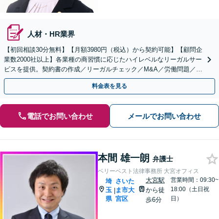
人材・HR業界
【初回相談30分無料】【月額3980円（税込）から契約可能】【顧問企
業数2000社以上】各業種の商習慣に応じたハイレベルなリーガルサー
ビスを提供。契約書の作成／リーガルチェック／M&A／労働問題／知
的財産等、お任せください【他士業連携可能】
料金表を見る
電話でお問い合わせ
メールでお問い合わせ
本間 雄一朗
弁護士
ベリーベスト法律事務所 大宮オフィス
大宮駅
営業時間：09:30~
埼
さいた
18:00（土日祝
玉
ま市大
から徒
|
県
宮区
日）
歩6分