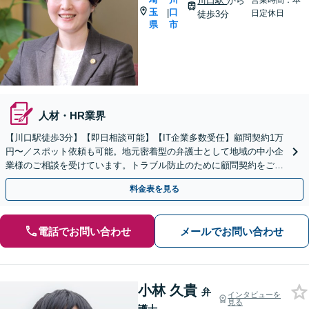
川口駅
から
営業時間：本
玉
口
|
日定休日
徒歩3分
県
市
人材・HR業界
【川口駅徒歩3分】【即日相談可能】【IT企業多数受任】顧問契約1万
円〜／スポット依頼も可能。地元密着型の弁護士として地域の中小企
業様のご相談を受けています。トラブル防止のために顧問契約をご検
討ください。マンション管理組合顧問経験あり。
料金表を見る
電話でお問い合わせ
メールでお問い合わせ
小林 久貴
弁
インタビューを
見る