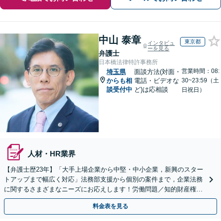
中山 泰章
東京都
インタビュ
ーを見る
弁護士
日本橋法律特許事務所
営業時間：08:
埼玉県
面談方法(対面・
からも相
電話・ビデオな
30~23:59（土
談受付中
ど)は応相談
日祝日）
人材・HR業界
【弁護士歴23年】「大手上場企業から中堅・中小企業，新興のスター
トアップまで幅広く対応」法務部支援から個別の案件まで，企業法務
に関するさまざまなニーズにお応えします！労働問題／知的財産権の
保護／M&A／コンプライアンス体制の構築ほか
料金表を見る