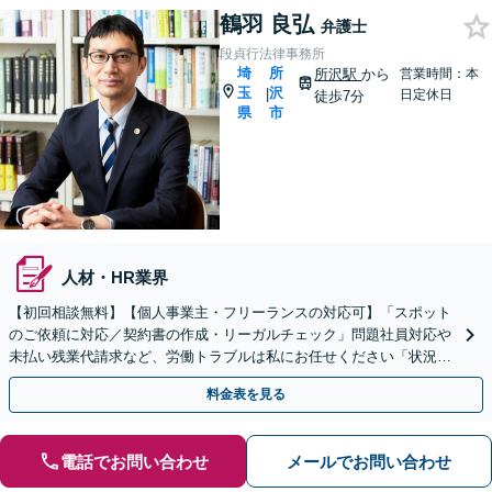
鶴羽 良弘
弁護士
段貞行法律事務所
埼
所
所沢駅
から
営業時間：本
玉
沢
|
日定休日
徒歩7分
県
市
人材・HR業界
【初回相談無料】【個人事業主・フリーランスの対応可】「スポット
のご依頼に対応／契約書の作成・リーガルチェック」問題社員対応や
未払い残業代請求など、労働トラブルは私にお任せください「状況に
応じた実践的な法的支援を実施」【休日・夜間相談可】
料金表を見る
電話でお問い合わせ
メールでお問い合わせ