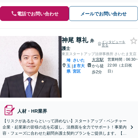
電話でお問い合わせ
メールでお問い合わせ
神尾 尊礼
弁
インタビューを
見る
護士
東京スタートアップ法律事務所 さいたま支店
大宮駅
営業時間：06:30~
埼
さいた
22:00（土日祝
玉
ま市大
から徒
|
県
宮区
日）
歩2分
人材・HR業界
【リスクがあるからといって諦めない】スタートアップ・ベンチャー
企業・起業家の皆様の志を応援し、法務面を全力でサポート！事業内
容・フェーズに合わせた顧問弁護士契約プランをご提供します。【顧