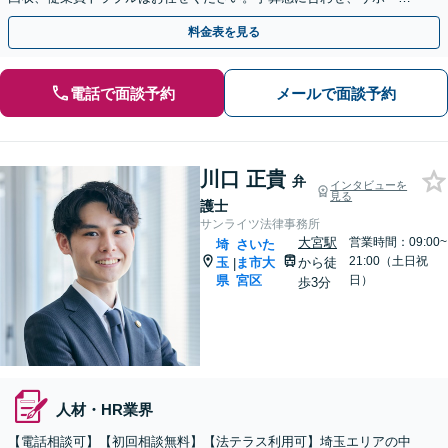
内容も柔軟に調節します【上尾駅7分】【スポット相談可】
料金表を見る
電話で面談予約
メールで面談予約
川口 正貴
弁
インタビューを
見る
護士
サンライツ法律事務所
大宮駅
営業時間：09:00~
埼
さいた
21:00（土日祝
玉
ま市大
から徒
|
県
宮区
日）
歩3分
人材・HR業界
【電話相談可】【初回相談無料】【法テラス利用可】埼玉エリアの中