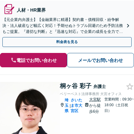
人材・HR業界
【元企業内弁護士】【金融業界に精通】契約書・債権回収・紛争解
決・法人破産など幅広く対応！予期せぬトラブル回避のため予防法務
もご提案。『適切な判断』と『迅速な対応』で企業の成長を全力でサ
ポート【他士業連携】【ワンストップサービスの提供】
料金表を見る
電話でお問い合わせ
メールでお問い合わせ
桐ヶ谷 彩子
弁護士
ベリーベスト法律事務所 大宮オフィス
大宮駅
営業時間：09:30~
埼
さいた
18:00（土日祝
玉
ま市大
から徒
|
県
宮区
日）
歩6分