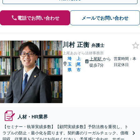
電話でお問い合わせ
メールでお問い合わせ
川村 正衡
弁護士
上尾あおぞら法律事務所
埼
上
上尾駅
から
営業時間：本
玉
尾
|
日定休日
徒歩7分
県
市
人材・HR業界
【セミナー・執筆実績多数】【顧問実績多数】予防法務を重視し、ト
ラブルの防止・最小化を図ります。契約書のリーガルチェック、債権
回収、従業員トラブルはお任せください。予算感に合わせ、サポート