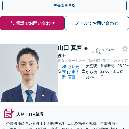
問契約／企業法務】
料金表を見る
電話でお問い合わせ
メールでお問い合わせ
山口 真吾
弁
インタビューを
見る
護士
東京スタートアップ法律事務所 さいたま支店
大宮駅
営業時間：06:30~
埼
さいた
22:00（土日祝
玉
ま市大
から徒
|
県
宮区
日）
歩2分
人材・HR業界
【企業法務に強い弁護士】顧問先70社以上の信頼と実績、企業法務・