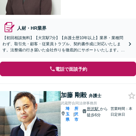
人材・HR業界
【初回相談無料】【大宮駅7分】【弁護士歴10年以上】業界・業種問
わず、取引先・顧客・従業員トラブル、契約書作成に対応いたしま
す。法整備の行き届いた会社作りを徹底的にサポートいたします。個
人事業主・フリーランスからのご相談も可【WEB面談可】
電話で面談予約
加藤 剛毅
弁護士
武蔵野合同法律事務所
埼
所
所沢駅
から
営業時間：本
玉
沢
|
日定休日
徒歩6分
県
市