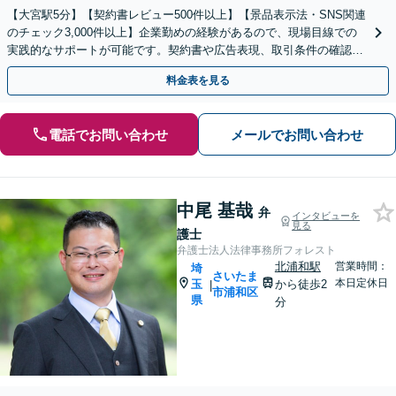
【大宮駅5分】【契約書レビュー500件以上】【景品表示法・SNS関連
のチェック3,000件以上】企業勤めの経験があるので、現場目線での
実践的なサポートが可能です。契約書や広告表現、取引条件の確認な
ど、事業を守るためにもぜひご相談ください。
料金表を見る
電話でお問い合わせ
メールでお問い合わせ
中尾 基哉
弁
インタビューを
見る
護士
弁護士法人法律事務所フォレスト
北浦和駅
営業時間：
埼
さいたま
本日定休日
玉
から徒歩2
|
市浦和区
県
分