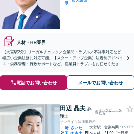
市大宮区
県
人材・HR業界
【大宮駅2分】リーガルチェック／企業間トラブル／不祥事対応など
幅広い企業法務に対応可能。【スタートアップ企業】法規制アドバイ
ス・労務管理・行政サポートなど。従業員トラブルもお任せくださ
い。【夜間・休日の相談可能】【オンライン相談可能】
電話でお問い合わせ
メールでお問い合わせ
田辺 晶夫
弁
インタビューを
見る
護士
サンライツ法律事務所
大宮駅
営業時間：09:00~
埼
さいた
21:00（土日祝
玉
ま市大
から徒
|