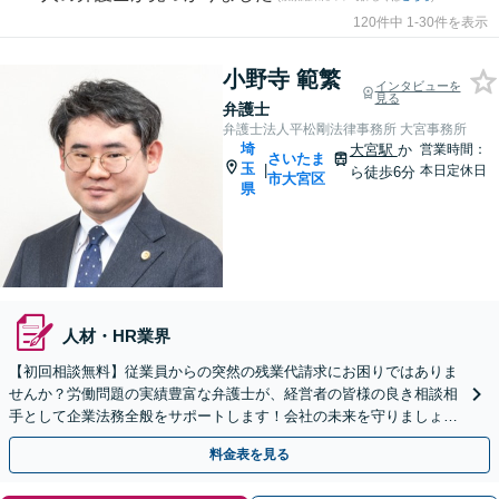
120件中 1-30件を表示
小野寺 範繁
インタビューを
見る
弁護士
弁護士法人平松剛法律事務所 大宮事務所
埼
大宮駅
か
営業時間：
さいたま
玉
|
本日定休日
ら徒歩6分
市大宮区
県
人材・HR業界
【初回相談無料】従業員からの突然の残業代請求にお困りではありま
せんか？労働問題の実績豊富な弁護士が、経営者の皆様の良き相談相
手として企業法務全般をサポートします！会社の未来を守りましょう
【電話・WEB相談可】【夜間や休日相談可】
料金表を見る