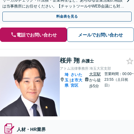
リーガルチェック・IT法務・企業再生など、あらゆる企業活動の相談
は当事務所にお任せください。【チャットツールやWEB会議にも対
応】
料金表を見る
電話でお問い合わせ
メールでお問い合わせ
桜井 翔
弁護士
アトム法律事務所 埼玉大宮支部
大宮駅
営業時間：00:00~
埼
さいた
23:55（土日祝
玉
ま市大
から徒
|
県
宮区
日）
歩5分
人材・HR業界