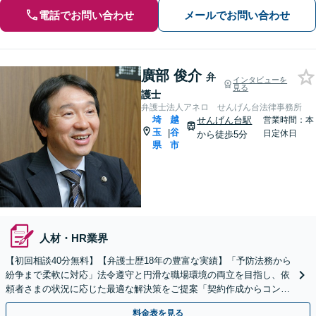
電話でお問い合わせ
メールでお問い合わせ
廣部 俊介
弁
インタビューを
見る
護士
弁護士法人アネロ せんげん台法律事務所
埼
越
せんげん台駅
営業時間：本
玉
谷
|
日定休日
から徒歩5分
県
市
人材・HR業界
【初回相談40分無料】【弁護士歴18年の豊富な実績】「予防法務から
紛争まで柔軟に対応」法令遵守と円滑な職場環境の両立を目指し、依
頼者さまの状況に応じた最適な解決策をご提案「契約作成からコンプ
ライアンス体制構築まで、幅広い法的課題に対応」
料金表を見る