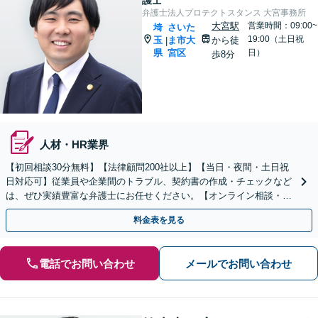
護士
弁護士法人プロテクトスタンス 大宮事務所
大宮駅
営業時間：09:00~
埼
さいた
19:00（土日祝
玉
ま市大
から徒
|
県
宮区
日）
歩8分
人材・HR業界
【初回相談30分無料】【法律顧問200社以上】【当日・夜間・土日祝
日対応可】従業員や企業間のトラブル、契約書の作成・チェックなど
は、ぜひ実績豊富な弁護士にお任せください。【オンライン相談・電
子契約に対応】
料金表を見る
電話でお問い合わせ
メールでお問い合わせ