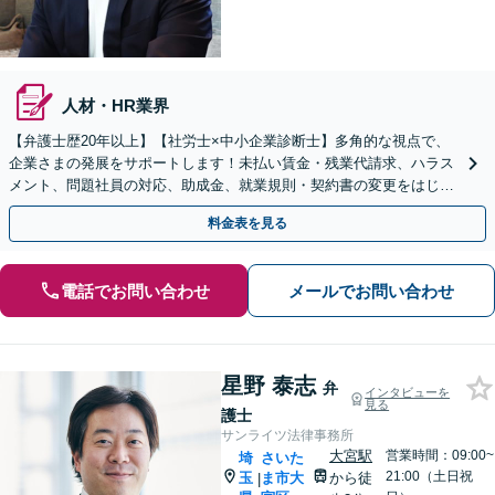
人材・HR業界
【弁護士歴20年以上】【社労士×中小企業診断士】多角的な視点で、
企業さまの発展をサポートします！未払い賃金・残業代請求、ハラス
メント、問題社員の対応、助成金、就業規則・契約書の変更をはじ
め、経営問題はお任せください【顧問プラン複数あり】
料金表を見る
電話でお問い合わせ
メールでお問い合わせ
星野 泰志
弁
インタビューを
見る
護士
サンライツ法律事務所
大宮駅
営業時間：09:00~
埼
さいた
21:00（土日祝
玉
ま市大
から徒
|