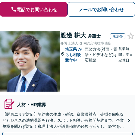
電話でお問い合わせ
メールでお問い合わせ
渡邊 耕大
弁護士
東京都
弁護士法人RITA総合法律事務所
営業時
埼玉県
か
面談方法(対面・電
らも相談
話・ビデオなど)は
間：本日
受付中
応相談
定休日
人材・HR業界
【関東エリア対応】契約書の作成・確認、従業員対応、売掛金回収な
どビジネスの法的課題を解決。スポット相談から顧問契約まで、企業
規模を問わず対応！税理士法人や議員秘書の経験も活かし、経営を法
務面から支えます【夜間や休日相談可｜オンライン相談可】