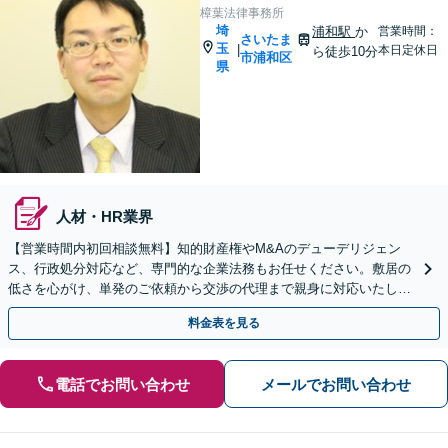
樟葉法律事務所
埼
浦和駅
か
営業時間：
さいたま
玉
|
本日定休日
ら徒歩10分
市浦和区
県
人材・HR業界
【営業時間内初回相談無料】知的財産権やM&Aのデューデリジェン
ス、行政処分対応など、専門的な企業法務もお任せください。敷居の
低さを心がけ、単発のご依頼から交渉の代理まで親身に対応いたしま
す。問題が複雑化する前に気軽にご相談を。
料金表を見る
電話でお問い合わせ
メールでお問い合わせ