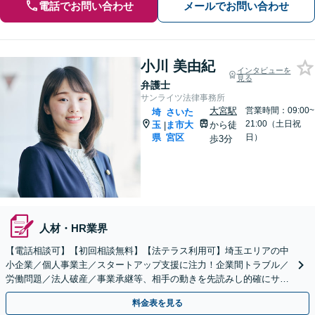
電話でお問い合わせ
メールでお問い合わせ
小川 美由紀
インタビューを
見る
弁護士
サンライツ法律事務所
大宮駅
営業時間：09:00~
埼
さいた
21:00（土日祝
玉
ま市大
から徒
|
県
宮区
日）
歩3分
人材・HR業界
【電話相談可】【初回相談無料】【法テラス利用可】埼玉エリアの中
小企業／個人事業主／スタートアップ支援に注力！企業間トラブル／
労働問題／法人破産／事業承継等、相手の動きを先読みし的確にサポ
ート。顧問契約料は柔軟に調整【完全個室】【大宮駅3分】
料金表を見る