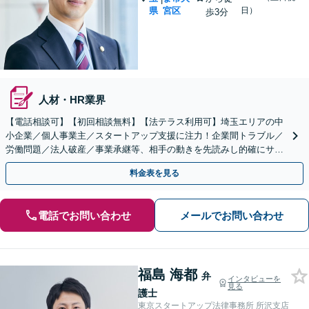
県
宮区
日）
歩3分
人材・HR業界
【電話相談可】【初回相談無料】【法テラス利用可】埼玉エリアの中
小企業／個人事業主／スタートアップ支援に注力！企業間トラブル／
労働問題／法人破産／事業承継等、相手の動きを先読みし的確にサポ
ート。顧問契約料は柔軟に調整【完全個室】【大宮駅3分】
料金表を見る
電話でお問い合わせ
メールでお問い合わせ
福島 海都
弁
インタビューを
見る
護士
東京スタートアップ法律事務所 所沢支店