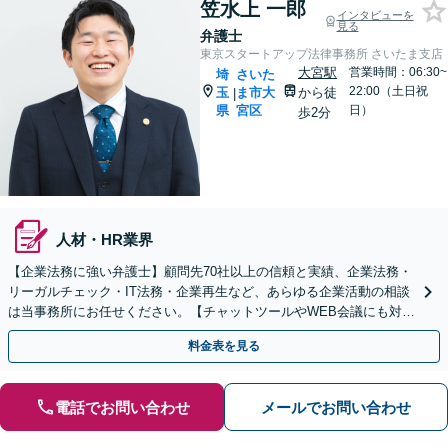
笠水上 一郎
インタビューを
見る
弁護士
東京スタートアップ法律事務所 さいたま支店
大宮駅
営業時間：06:30~
埼
さいた
22:00（土日祝
玉
ま市大
から徒
|
県
宮区
日）
歩2分
人材・HR業界
【企業法務に強い弁護士】顧問先70社以上の信頼と実績、企業法務・
リーガルチェック・IT法務・企業再生など、あらゆる企業活動の相談
は当事務所にお任せください。【チャットツールやWEB会議にも対
応】
料金表を見る
電話でお問い合わせ
メールでお問い合わせ