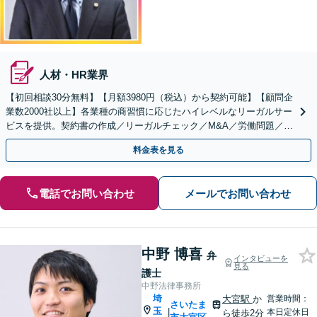
人材・HR業界
【初回相談30分無料】【月額3980円（税込）から契約可能】【顧問企
業数2000社以上】各業種の商習慣に応じたハイレベルなリーガルサー
ビスを提供。契約書の作成／リーガルチェック／M&A／労働問題／知
的財産等、お任せください【他士業連携可能】
料金表を見る
電話でお問い合わせ
メールでお問い合わせ
中野 博喜
弁
インタビューを
見る
護士
中野法律事務所
埼
大宮駅
か
営業時間：
さいたま
玉
|
本日定休日
ら徒歩2分