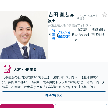
𠮷田 直志
弁
インタビューを
見る
護士
弁護士法人法律事務所フォレスト
北浦和駅
営業時間：
埼
さいたま
本日定休日
玉
から徒歩2
|
市浦和区
県
分
人材・HR業界
【事務所の顧問契約数320社以上】【顧問料3.3万円〜】【北浦和駅2
分】契約書の作成、企業間・従業員間トラブルの対応など。建築・内
装業・不動産、飲食業など幅広い業界に対応できます【企業・個人事
業主の方初回面談無料】
料金表を見る