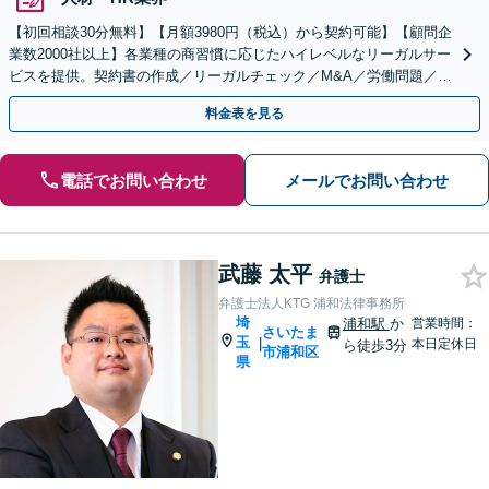
【初回相談30分無料】【月額3980円（税込）から契約可能】【顧問企
業数2000社以上】各業種の商習慣に応じたハイレベルなリーガルサー
ビスを提供。契約書の作成／リーガルチェック／M&A／労働問題／知
的財産等、お任せください【他士業連携可能】
料金表を見る
電話でお問い合わせ
メールでお問い合わせ
武藤 太平
弁護士
弁護士法人KTG 浦和法律事務所
埼
浦和駅
か
営業時間：
さいたま
玉
|
本日定休日
ら徒歩3分
市浦和区
県