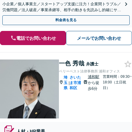
小企業／個人事業主／スタートアップ支援に注力！企業間トラブル／
労働問題／法人破産／事業承継等、相手の動きを先読みし的確にサポ
ート。顧問契約料は柔軟に調整【完全個室】【大宮駅3分】
料金表を見る
電話でお問い合わせ
メールでお問い合わせ
一色 秀哉
弁護士
ベリーベスト法律事務所 浦和オフィス
浦和駅
営業時間：09:30~
埼
さいた
18:00（土日祝
玉
ま市浦
から徒
|
県
和区
日）
歩6分
人材・HR業界