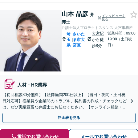
山本 晶彦
弁
インタビューを
見る
護士
弁護士法人プロテクトスタンス 大宮事務所
大宮駅
営業時間：09:00~
埼
さいた
19:00（土日祝
玉
ま市大
から徒
|
県
宮区
日）
歩8分
人材・HR業界
【初回相談30分無料】【法律顧問200社以上】【当日・夜間・土日祝
日対応可】従業員や企業間のトラブル、契約書の作成・チェックなど
は、ぜひ実績豊富な弁護士にお任せください。【オンライン相談・電
子契約に対応】
料金表を見る
電話でお問い合わせ
メールでお問い合わせ