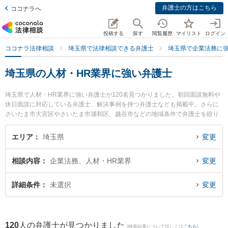
弁護士の方はこちら
ココナラへ
投稿する
探す
閲覧履歴
マイリスト
ログイン
ココナラ法律相談
埼玉県で法律相談できる弁護士
埼玉県で企業法務に
埼玉県の人材・HR業界に強い弁護士
埼玉県で人材・HR業界に強い弁護士が120名見つかりました。初回面談無料や
休日面談に対応している弁護士、解決事例を持つ弁護士なども掲載中。さらに
さいたま市大宮区やさいたま市浦和区、越谷市などの地域条件で弁護士を絞り
込めます。企業法務に関係する顧問弁護士契約や契約書作成・リーガルチェッ
ク、雇用契約書・就業規則作成等の細かな分野での絞り込み検索もでき便利で
エリア
埼玉県
変更
す。特に弁護士法人平松剛法律事務所 大宮事務所の小野寺 範繁弁護士や弁護士
法人アネロ せんげん台法律事務所の廣部 俊介弁護士、上尾あおぞら法律事務
相談内容
企業法務、人材・HR業界
変更
所の川村 正衡弁護士のプロフィール情報や弁護士費用、強みなどが注目されて
います。『埼玉県で土日や夜間に発生した人材・HR業界のトラブルを今すぐに
弁護士に相談したい』『人材・HR業界のトラブル解決の実績豊富な近くの弁護
詳細条件
未選択
変更
士を検索したい』『初回相談無料で人材・HR業界を法律相談できる埼玉県内の
弁護士に相談予約したい』などでお困りの相談者さんにおすすめです。
120
人の弁護士が見つかりました
(検索結果について詳しくは
こちら
)