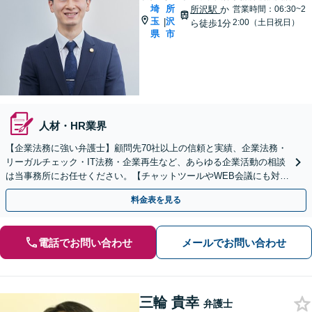
埼
所
所沢駅
か
営業時間：06:30~2
玉
沢
|
2:00（土日祝日）
ら徒歩1分
県
市
人材・HR業界
【企業法務に強い弁護士】顧問先70社以上の信頼と実績、企業法務・
リーガルチェック・IT法務・企業再生など、あらゆる企業活動の相談
は当事務所にお任せください。【チャットツールやWEB会議にも対
応】
料金表を見る
電話でお問い合わせ
メールでお問い合わせ
三輪 貴幸
弁護士