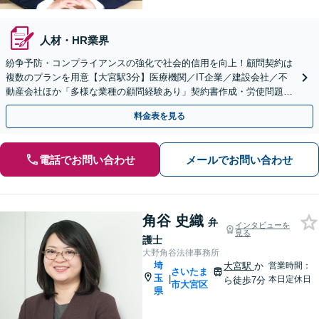
人材・HR業界
紛争予防・コンプライアンスの強化で社会的信用を向上！顧問契約は
複数のプランを用意【大宮駅3分】医療機関／IT企業／建設会社／不
動産会社ほか「多様な業種の顧問経験あり」契約書作成・労使問題・
クレーム対応など幅広く【休日・夜間面談可】
料金表を見る
電話でお問い合わせ
メールでお問い合わせ
角谷 史織
弁
インタビューを
見る
護士
大野角谷法律事務所
埼
大宮駅
か
営業時間：
さいたま
玉
|
本日定休日
ら徒歩7分
市大宮区
県