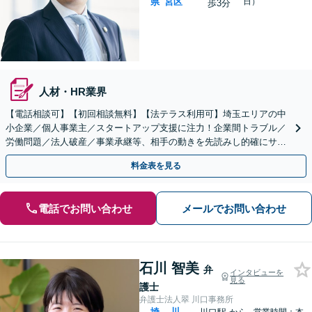
県
宮区
日）
歩3分
人材・HR業界
【電話相談可】【初回相談無料】【法テラス利用可】埼玉エリアの中
小企業／個人事業主／スタートアップ支援に注力！企業間トラブル／
労働問題／法人破産／事業承継等、相手の動きを先読みし的確にサポ
ート。顧問契約料は柔軟に調整【完全個室】【大宮駅3分】
料金表を見る
電話でお問い合わせ
メールでお問い合わせ
石川 智美
弁
インタビューを
見る
護士
弁護士法人翠 川口事務所
埼
川