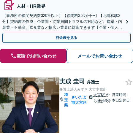
人材・HR業界
【事務所の顧問契約数320社以上】【顧問料3.3万円〜】【北浦和駅2
分】契約書の作成、企業間・従業員間トラブルの対応など。建築・内
装業・不動産、飲食業など幅広い業界に対応できます【企業・個人事
業主の方初回面談無料】
料金表を見る
電話でお問い合わせ
メールでお問い合わせ
実成 圭司
弁護士
弁護士法人みずき 大宮事務所
埼
大宮駅
か
営業時間：
さいたま
玉
|
本日定休日
ら徒歩3分
市大宮区
県