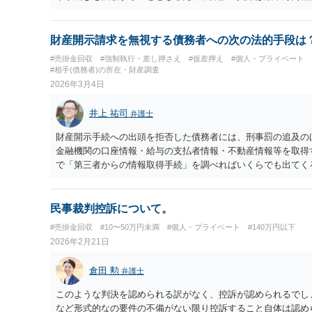
財産開示請求を無視する債務者への次の法的手段は
#売掛金回収
#強制執行・差し押さえ
#仮差押え
#個人・プライベート
#相手(債務者)の所在・財産調査
2026年3月4日
井上 祐司
弁護士
財産開示手続への出頭を拒否した債務者には、刑事罰の追及の
金融機関の口座情報・給与の支払者情報・不動産情報等を取得
で「第三者からの情報取得手続」を調べればいくらでも出てく
上は財産開示手続への出頭を拒否する相手方は無資力のことが
制執行に及んだとしても回収できる見込みはほぼ立たないこと
民事裁判控訴について。
#売掛金回収
#10〜50万円未満
#個人・プライベート
#140万円以下
2026年2月21日
倉田 勲
弁護士
このような判決を認められる訳がなく、控訴が認められるでし
など形式的なの要件の不備がない限り控訴すること自体は認め