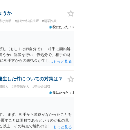
手元にある相手方を特定するための証拠や
します。
ょうか
号が判明
#詐欺の法的措置
#副業詐欺
役にたった
2
頼し（もしくは御自分で）、相手に契約解
速やかに訴訟を行い、仮処分で、相手の財
うに相手方からの未払金が生じている出資者
かな場合は詐欺罪に問える可能性がありま
欺罪までには問えないと思われます。 未収
に思われますが、出資金の返還は求めるこ
発生した件についての対策は？
相続人
#連帯保証人
#売掛金回収
役にたった
3
す。 まず、相手から連絡がなかったことを
を覆すことは困難であるというのが私の見
る以上、その時点で解約の合意は成立して