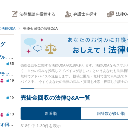
法律相談を投稿する
弁護士を探す
法律Q
法律Q&A
売掛金回収の法律Q&A
ング
フリマアプリでの無断転載トラブル、法的リスクと対応策
35
売掛金回収に関する法律Q&Aが318件あります。法律Q&Aならスマ
く、自分の悩みを投稿しアドバイスがほしい』というあなたも法律相
海外銀行の資金引き出し不可とブラックリスト問題の相談
無料でアドバイスを返信します。 投稿は匿名・無料で誰でも相談で
19
バイス中。 今すぐあなたの法律の悩み・質問を検索・投稿し弁護士
売掛金回収の法律Q&A一覧
16
新着順
回答数が多い順
10
婚姻無効の裁判と言う言葉を出され困っています
318件中 1-30件を表示