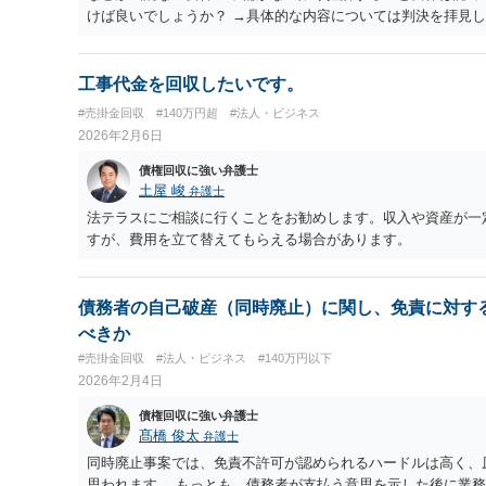
けば良いでしょうか？ →具体的な内容については判決を拝見
原判決の判断で間違っている部分について、なぜ間違っている
由書で記載することになります。 細かく書くと、かなり長文
貰えるのでしょうか？ →判断に必要なものであれば長文でも
工事代金を回収したいです。
#売掛金回収
#140万円超
#法人・ビジネス
2026年2月6日
債権回収に強い弁護士
土屋 峻
弁護士
法テラスにご相談に行くことをお勧めします。収入や資産が一
すが、費用を立て替えてもらえる場合があります。
債務者の自己破産（同時廃止）に関し、免責に対す
べきか
#売掛金回収
#法人・ビジネス
#140万円以下
2026年2月4日
債権回収に強い弁護士
髙橋 俊太
弁護士
同時廃止事案では、免責不許可が認められるハードルは高く、
思われます。 もっとも、債務者が支払う意思を示した後に業