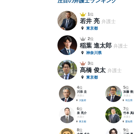
注目の弁護士ランキング
1
位
若井 亮
弁護士
東京都
2
位
稲葉 進太郎
弁護士
神奈川県
3
位
髙橋 俊太
弁護士
東京都
4
5
位
位
川添 圭
加藤 善
弁護士
弁護士
大阪府
埼玉県
6
7
位
位
泉 亮介
竹本 真
弁護士
弁護士
東京都
愛知県
8
9
位
位