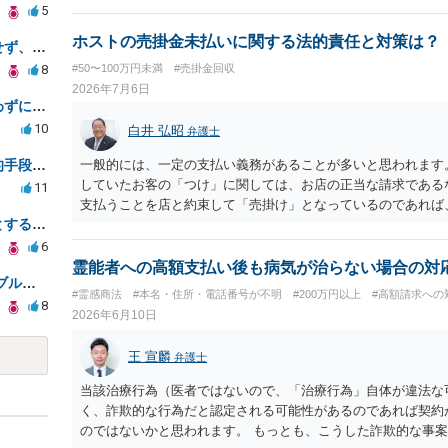
5
ホストの売掛金未払いに関する法的責任と対策は？
弁護士が入院し復代理人も対応せず、着手金の返金は可能か？
8
#50〜100万円未満
#売掛金回収
2026年7月6日
知人への借金返済について、会わずにできますか？
10
白井 弘昭
弁護士
債権回収の催促方法と最適な法的手段についての相談
一般的には、一定の支払い義務があることが多いと思われます
していたお客の「つけ」に関しては、お店の正当な請求である
11
支払うことを店と約束して「売掛け」となっているのであれば
遺産分割協議は何をもって終了とするのですか
ますので、支払い義務はあることになります。 義務があると
許されませんので、それについては、証拠を保存し警察にご相
6
るのであれば、破産等を検討することも視野に入れてください
霊能者への高額支払い後も病気が治らない場合の対
母が家族の金3600万円をギャンブルで消しました。一部でもいいので回収できませんか
#霊感商法
#本名・住所・電話番号が不明
#200万円以上
#高額請求への
8
2026年6月10日
王 宣麟
弁護士
当該治療行為（医者ではないので、「治療行為」自体が違法な
く、詐欺的な行為だと認定される可能性があるのであれば契約
のではないかと思われます。 もっとも、こうした詐欺的な事