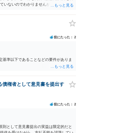
していないのでわかりませんが、一般的には
のか、正しくはどうなのかの主張を控訴理
になるのですが、それでもきちんと判断して
読んだうえで判断はされます。
役にたった
2
定基準以下であることなどの要件がありま
る債権者として意見書を提出す
役にたった
2
原則として意見書提出の実益は限定的だと
務提供を受けながら、支払不能を認識してい