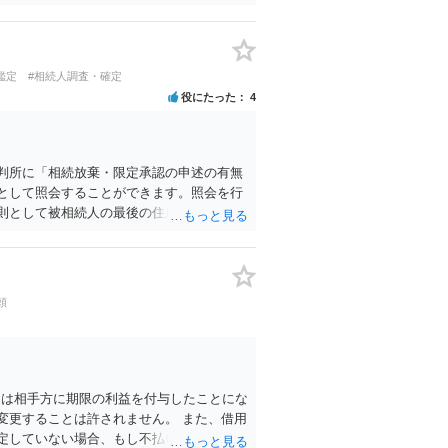
（書面提出など）が厳格に定められている
能性が高いです。 訴状が届いている以上、
、法人の口座などを差し押さえられるリス
くの弁護士事務所へ直接相談され、第1回
鑑定
#相続人調査・確定
最も手堅い対応と考えられます。
役にたった
4
判所に「相続放棄・限定承認の申述の有無
として照会することができます。照会を行
則として被相続人の最後の住所地を管轄す
、被相続人の相続関係の戸籍謄本類や債権
イトで案内されていることが多いので、管
頼
たは相手方に期限の利益を付与したことにな
変更することは許されません。 また、借用
定していない場合、もし不払いが発生して