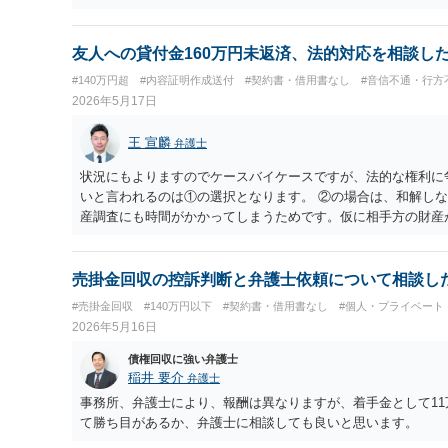
も、まだ支払期日が到来していない将来分については、期限の
めることができないことになります。もし懈怠約款が設定され
を満たせば、残額を一括して請求できることになります。
友人への貸付金160万円未返済、法的対応を相談し
#140万円超
#内容証明作成送付
#契約書・借用書なし
#音信不通・行方
2026年5月17日
王 宣麟
弁護士
状況にもよりますのでケースバイケースですが、法的な権利に
いと言われるのは①の選択となります。 ②の場合は、和解し
産調査にも時間がかかってしまうためです。仮に相手方の財産
紙切れになってしまいます。 具体的状況によりアドバイスの
であれば個別にご連絡いただければと存じます。
売掛金回収の控訴判断と弁護士依頼について相談し
#売掛金回収
#140万円以下
#契約書・借用書なし
#個人・プライベート
2026年5月16日
債権回収に強い弁護士
稲井 要介
弁護士
事務所、弁護士により、報酬は異なりますが、着手金として1
て勝ち目があるか、弁護士に相談しても良いと思います。