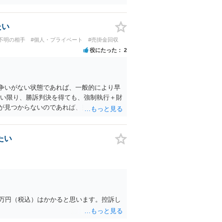
利益がある以上、未払部分しか支払いを求
ている場合は、その懈怠約款の不払い条件
たい
不明の相手
#個人・プライベート
#売掛金回収
役にたった
2
争いがない状態であれば、一般的により早
ない限り、勝訴判決を得ても、強制執行＋財
が見つからないのであれば、判決も単なる
内容は変わりますので、もし法律相談が必要
たい
1万円（税込）はかかると思います。控訴し