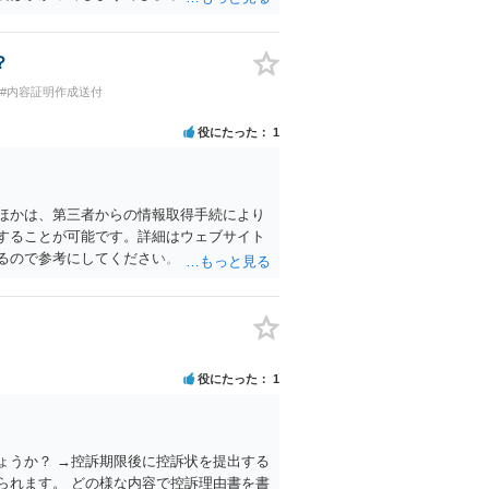
？
#内容証明作成送付
役にたった
1
ほかは、第三者からの情報取得手続により
することが可能です。詳細はウェブサイト
るので参考にしてください。 ただし、経験
ほとんどですので、これらの情報を得て強
がほとんどです。
役にたった
1
ょうか？ →控訴期限後に控訴状を提出する
られます。 どの様な内容で控訴理由書を書