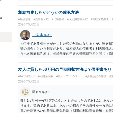
人
いません。また、多くの法人向けサービスでは規約で解約方法
ため、電話口のやり取りだけでは有効な解約と認められない可
何も対応せずに放置すると、相手の請求どおりの判決が下され
相続放棄したかどうかの確認方法
クがあります。 大至急、当時の規約や訴状一式を持って、お近
昭
#相続放棄
#売掛金回収
#代襲相続
#遅延損害金回収
#相続財産調査・
期日に向けた裁判への対応（答弁書の提出など）を進めるのが
2026年5月25日
川添 圭
弁護士
元借主である相手方が死亡した後の対応になりますが、家庭裁
等の照会」という制度があり、被相続人の債権者も利害関係人
うべき家庭裁判所は、相続放棄の申述の管轄裁判所と同じ（原
る家庭裁判所）となります。照会申請者の本人確認資料のほか
の存在を示す証拠資料などが必要になります。裁判所ウェブサ
轄裁判所のホームページを確認してみてください。
友人に貸した50万円の早期回収方法は？借用書あり
#140万円以下
#売掛金回収
#個人・プライベート
#少額訴訟の相談・依
2026年5月22日
匿名A
弁護士
毎月1.5万円を分割で支払うことを合意したのであれば、あな
ります。契約である以上、あなたの都合でその条件を一方的に
書の分割支払いの条項に懈怠約款（期限の利益喪失条項）を設