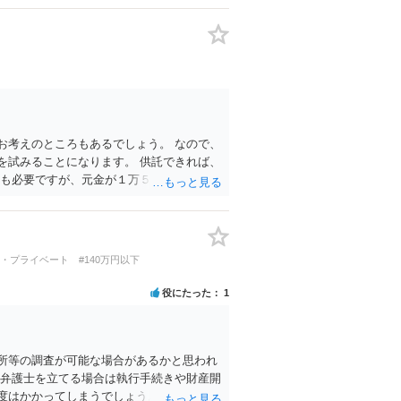
お考えのところもあるでしょう。 なので、
を試みることになります。 供託できれば、
金も必要ですが、元金が１万５０００円と少
（遅延損害金不要）の立証は考えない方が
人・プライベート
#140万円以下
役にたった
1
所等の調査が可能な場合があるかと思われ
、弁護士を立てる場合は執行手続きや財産開
度はかかってしまうでしょう。