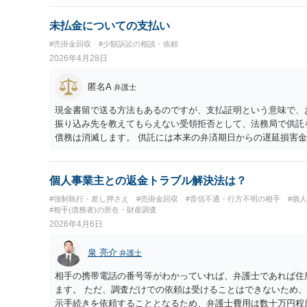
未払金についての支払い
#売掛金回収
#少額訴訟の相談・依頼
2026年4月28日
匿名A
弁護士
現金書留で送る方法もあるのですが、支払証明という意味で、
振り込み先を教えてもらえない受領拒否として、法務局で供託
債務は消滅します。 供託には本来の弁済期日からの遅延損害
額であり、むしろ供託が遅れる原因にもなりうるので履行不能
良いです。
個人事業主との返金トラブル解決法は？
#強制執行・差し押さえ
#売掛金回収
#音信不通・行方不明の相手
#個
#相手(債務者)の所在・財産調査
2026年4月6日
泉 亮介
弁護士
相手の携帯電話の番号等がわかっていれば、弁護士であれば住
ます。 ただ、調査だけでの依頼は受けることはできないため
示手続きを依頼することとなるため、弁護士費用は数十万円程