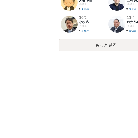
大橋 卓生
三村 勇
弁護士
弁護士
東京都
東京都
10
11
位
位
小杉 和
白井 弘
弁護士
弁護士
京都府
愛知県
もっと見る