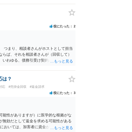
役にたった
2
。 つまり、相談者さんがホストとして担当
ならば、それを相談者さんが（回収して）
、いわゆる、債務引受け契約が成立してい
はいえ、脅迫などの方法で取り立てることは
談ください。 また、債務が高額になってい
。
応は？
対応
#売掛金回収
#返金請求
役にたった
3
可能性がありますが）に医学的な根拠がな
が無効だとして返金を求める可能性がある
案においては、加害者に資金がないことを理