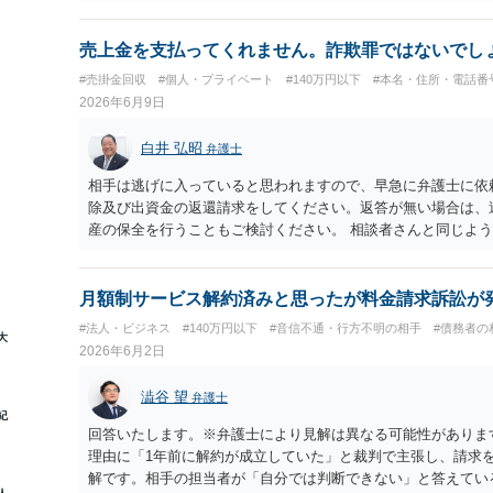
由に、回収が出来ずに案件が終了することもありますので、お
契約書類、説明資料等を含めて弁護士に相談されるのをお勧め
売上金を支払ってくれません。詐欺罪ではないでし
#売掛金回収
#個人・プライベート
#140万円以下
#本名・住所・電話番
2026年6月9日
白井 弘昭
弁護士
相手は逃げに入っていると思われますので、早急に弁護士に依
除及び出資金の返還請求をしてください。返答が無い場合は、
産の保全を行うこともご検討ください。 相談者さんと同じよ
が何人もいて、最初から出資者を騙すつもりだったことが明ら
すが、出資、配当金の未払いという関係だけでしたら、中々詐
穫分の損害につきましては、契約を見ないと判断できないよう
月額制サービス解約済みと思ったが料金請求訴訟が
とができるように思われます。 以上、ご参考まで。
#法人・ビジネス
#140万円以下
#音信不通・行方不明の相手
#債務者の
大
2026年6月2日
澁谷 望
弁護士
紀
回答いたします。※弁護士により見解は異なる可能性がありま
理由に「1年前に解約が成立していた」と裁判で主張し、請求
解です。相手の担当者が「自分では判断できない」と答えてい