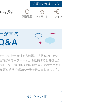
弁護士の方はこちら
&Aを探す
閲覧履歴
マイリスト
ログイン
おしえて！法律
ホからでも完全無料で見放題。 『見るだけでな
談内容を専用フォームから投稿すると弁護士が
き安心です。毎日多くの法律相談に弁護士がアド
の知恵を借りて解決の一歩を踏み出しましょう。
役にたった順