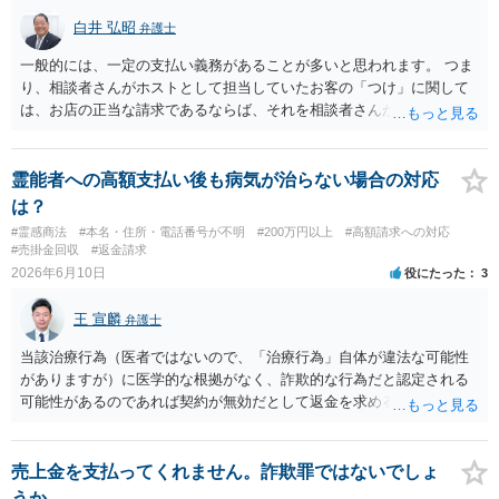
白井 弘昭
弁護士
一般的には、一定の支払い義務があることが多いと思われます。 つま
り、相談者さんがホストとして担当していたお客の「つけ」に関して
は、お店の正当な請求であるならば、それを相談者さんが（回収し
て）支払うことを店と約束して「売掛け」となっているのであれば、
いわゆる、債務引受け契約が成立していますので、支払い義務はある
ことになります。 義務があるとはいえ、脅迫などの方法で取り立てる
霊能者への高額支払い後も病気が治らない場合の対応
ことは許されませんので、それについては、証拠を保存し警察にご相
は？
談ください。 また、債務が高額になっているのであれば、破産等を検
#霊感商法
#本名・住所・電話番号が不明
#200万円以上
#高額請求への対応
討することも視野に入れてください。
#売掛金回収
#返金請求
2026年6月10日
役にたった
3
王 宣麟
弁護士
当該治療行為（医者ではないので、「治療行為」自体が違法な可能性
がありますが）に医学的な根拠がなく、詐欺的な行為だと認定される
可能性があるのであれば契約が無効だとして返金を求める可能性があ
るのではないかと思われます。 もっとも、こうした詐欺的な事案にお
いては、加害者に資金がないことを理由に、回収が出来ずに案件が終
了することもありますので、お手元にある相手方を特定するための証
売上金を支払ってくれません。詐欺罪ではないでしょ
拠や契約書類、説明資料等を含めて弁護士に相談されるのをお勧めし
うか