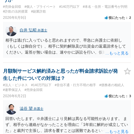
ます。
#売掛金回収
#個人・プライベート
#140万円以下
#本名・住所・電話番号が判明
#詐欺の法的措置
#副業詐欺
2026年6月9日
役にたった
2
白井 弘昭
弁護士
相手は逃げに入っていると思われますので、早急に弁護士に依頼し
（もしくは御自分で）、相手に契約解除及び出資金の返還請求をして
ください。返答が無い場合は、速やかに訴訟を行い、仮処分で、相手
の財産の保全を行うこともご検討ください。 相談者さんと同じように
相手方からの未払金が生じている出資者が何人もいて、最初から出資
者を騙すつもりだったことが明らかな場合は詐欺罪に問える可能性が
月額制サービス解約済みと思ったが料金請求訴訟が発
ありますが、出資、配当金の未払いという関係だけでしたら、中々詐
生した件についての対策は？
欺罪までには問えないと思われます。 未収穫分の損害につきまして
#法人・ビジネス
#140万円以下
#音信不通・行方不明の相手
#債務者の相続人
は、契約を見ないと判断できないように思われますが、出資金の返還
#連帯保証人
#売掛金回収
は求めることができるように思われます。 以上、ご参考まで。
2026年6月2日
役にたった
3
澁谷 望
弁護士
回答いたします。※弁護士により見解は異なる可能性があります。 ま
ず、相手から連絡がなかったことを理由に「1年前に解約が成立してい
た」と裁判で主張し、請求を覆すことは困難であるというのが私の見