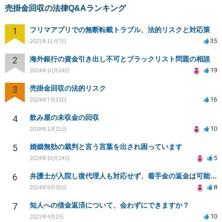
売掛金回収の法律Q&Aランキング
1
フリマアプリでの無断転載トラブル、法的リスクと対応策
35
2021年11月7日
2
海外銀行の資金引き出し不可とブラックリスト問題の相談
19
2024年10月24日
3
売掛金回収の法的リスク
16
2024年7月23日
4
飲み屋の未収金の回収
10
2018年1月21日
5
婚姻無効の裁判と言う言葉を出され困っています
5
2024年10月14日
6
弁護士が入院し復代理人も対応せず、着手金の返金は可能か？
8
2024年9月30日
7
知人への借金返済について、会わずにできますか？
10
2021年4月2日