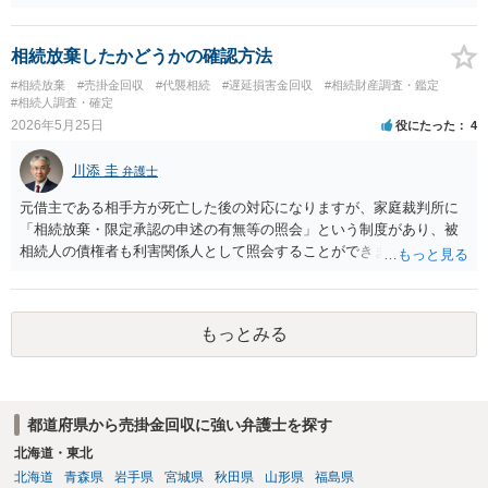
解です。相手の担当者が「自分では判断できない」と答えている以
上、その時点で解約の合意は成立していません。また、多くの法人向
けサービスでは規約で解約方法（書面提出など）が厳格に定められて
相続放棄したかどうかの確認方法
いるため、電話口のやり取りだけでは有効な解約と認められない可能
#相続放棄
#売掛金回収
#代襲相続
#遅延損害金回収
#相続財産調査・鑑定
性が高いです。 訴状が届いている以上、何も対応せずに放置すると、
#相続人調査・確定
相手の請求どおりの判決が下され、法人の口座などを差し押さえられ
2026年5月25日
役にたった
4
るリスクがあります。 大至急、当時の規約や訴状一式を持って、お近
くの弁護士事務所へ直接相談され、第1回期日に向けた裁判への対応
川添 圭
弁護士
（答弁書の提出など）を進めるのが最も手堅い対応と考えられます。
元借主である相手方が死亡した後の対応になりますが、家庭裁判所に
「相続放棄・限定承認の申述の有無等の照会」という制度があり、被
相続人の債権者も利害関係人として照会することができます。照会を
行うべき家庭裁判所は、相続放棄の申述の管轄裁判所と同じ（原則と
して被相続人の最後の住所地を管轄する家庭裁判所）となります。照
会申請者の本人確認資料のほか、被相続人の相続関係の戸籍謄本類や
もっとみる
債権の存在を示す証拠資料などが必要になります。裁判所ウェブサイ
トで案内されていることが多いので、管轄裁判所のホームページを確
認してみてください。
都道府県から売掛金回収に強い弁護士を探す
北海道・東北
北海道
青森県
岩手県
宮城県
秋田県
山形県
福島県