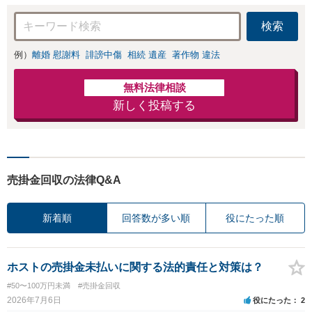
検索
例）
離婚 慰謝料
誹謗中傷
相続 遺産
著作物 違法
無料法律相談
新しく投稿する
売掛金回収の法律Q&A
新着順
回答数が多い順
役にたった順
ホストの売掛金未払いに関する法的責任と対策は？
#50〜100万円未満
#売掛金回収
2026年7月6日
役にたった
2