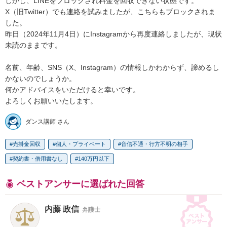
しかし、LINEをブロックされ料金を回収できない状態です。

X（旧Twitter）でも連絡を試みましたが、こちらもブロックされま
した。

昨日（2024年11月4日）にInstagramから再度連絡しましたが、現状
未読のままです。

名前、年齢、SNS（X、Instagram）の情報しかわからず、諦めるし
かないのでしょうか。

何かアドバイスをいただけると幸いです。

よろしくお願いいたします。
ダンス講師 さん
売掛金回収
個人・プライベート
音信不通・行方不明の相手
契約書・借用書なし
140万円以下
ベストアンサーに選ばれた回答
内藤 政信
弁護士