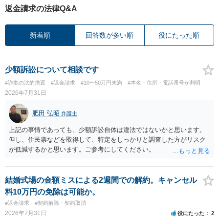
返金請求の法律Q&A
新着順
回答数が多い順
役にたった順
少額訴訟について相談です
#詐欺の法的措置
#返金請求
#10〜50万円未満
#本名・住所・電話番号が判明
2026年7月31日
肥田 弘昭
弁護士
上記の事情であっても、少額訴訟自体は違法ではないかと思います。
但し、住民票などを取得して、特定をしっかりと調査した方がリスク
が低減するかと思います。ご参考にしてください。
結婚式場の金額ミスによる2週間での解約。キャンセル
料10万円の免除は可能か。
#返金請求
#契約解除・契約取消
2026年7月31日
役にたった
2