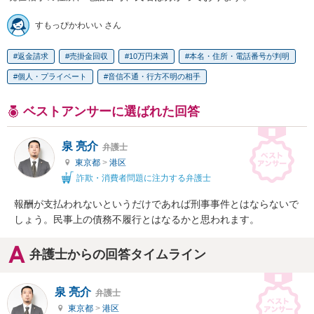
すもっぴかわいい さん
返金請求
売掛金回収
10万円未満
本名・住所・電話番号が判明
個人・プライベート
音信不通・行方不明の相手
ベストアンサーに選ばれた回答
泉 亮介
弁護士
東京都
>
港区
詐欺・消費者問題に注力する弁護士
報酬が支払われないというだけであれば刑事事件とはならないで
しょう。民事上の債務不履行とはなるかと思われます。
弁護士からの回答タイムライン
泉 亮介
弁護士
東京都
>
港区