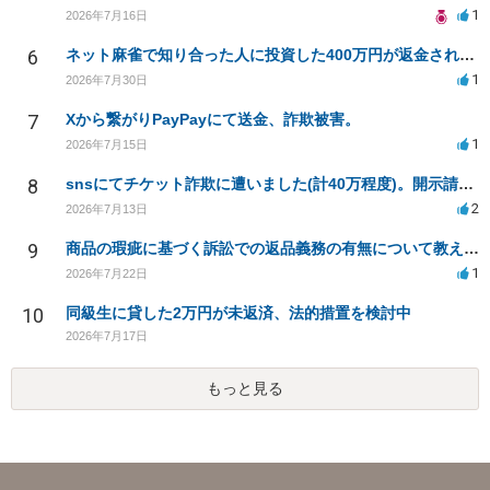
1
2026年7月16日
6
ネット麻雀で知り合った人に投資した400万円が返金されない
1
2026年7月30日
7
Xから繋がりPayPayにて送金、詐欺被害。
1
2026年7月15日
8
snsにてチケット詐欺に遭いました(計40万程度)。開示請求や今後の対応について質問したいです。
2
2026年7月13日
9
商品の瑕疵に基づく訴訟での返品義務の有無について教えてください
1
2026年7月22日
10
同級生に貸した2万円が未返済、法的措置を検討中
2026年7月17日
もっと見る