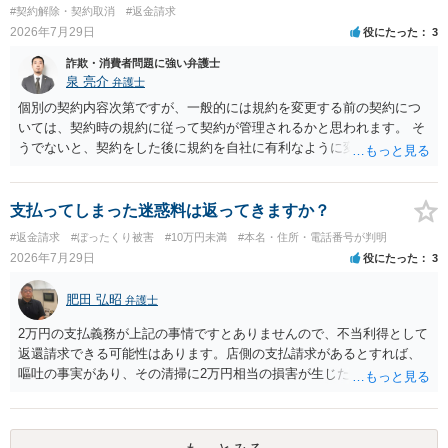
#契約解除・契約取消
#返金請求
2026年7月29日
役にたった
3
詐欺・消費者問題に強い弁護士
泉 亮介
弁護士
個別の契約内容次第ですが、一般的には規約を変更する前の契約につ
いては、契約時の規約に従って契約が管理されるかと思われます。 そ
うでないと、契約をした後に規約を自社に有利なように変更し、それ
を従前の顧客にも適用するということが認められてしまい不合理とな
る場合があるかと思われます。
支払ってしまった迷惑料は返ってきますか？
#返金請求
#ぼったくり被害
#10万円未満
#本名・住所・電話番号が判明
2026年7月29日
役にたった
3
肥田 弘昭
弁護士
2万円の支払義務が上記の事情ですとありませんので、不当利得として
返還請求できる可能性はあります。店側の支払請求があるとすれば、
嘔吐の事実があり、その清掃に2万円相当の損害が生じた場合です。ご
参考にしてください。