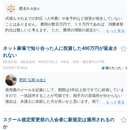
匿名A
弁護士
式場もそれまでの対応（人件費）や各予約など損害が発生していない
ことはありません。 費用が数百万円で、１０万円であれば、消費者契
約法は難しいと考えます。 ただ、費用の増額の規定がなかったのに増
額するのは契約違反ですので、増額に応じずに契約を維持すればよい
ということになり、解約するのは理由がないことになります。
ネット麻雀で知り合った人に投資した400万円が返金さ
れない
#投資詐欺
#返金請求
#200万円以上
#本名・住所・電話番号が不明
2026年7月30日
役にたった
1
肥田 弘昭
弁護士
借用書のメールを証拠にして、期限は1年以上前ですでに経過していま
すので、一括請求することが可能です。相手方の居場所が分からない
場合は、弁護士に依頼した方が良いかと思います。相手方の居場所が
分かるのであれば、個人でもできるかと思います。ご参考にしてくだ
さい。
スクール規定変更前の入会者に新規定は適用されるの
か