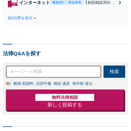
インターネット
【初回相談30分無
事例3件
料金表有
れたら、サインす
料】状況に応じて
る前にご相談を」
手段を使い分け、
経験豊富な弁護士
他3分野を表示
適切な方法で投稿
が全力で交渉にあ
の削除・発信者情
たります！相手方
報開示請求をおこ
と直接話す精神的
ないます「企業や
負担を軽減「弁護
お店の風評被害対
士の交渉で慰謝料
策／売り上げ低下
金額アップ／減額
法律Q&Aを探す
防止のために尽
交渉も対応可」
力」加害者側の対
【完全個室対応】
応可：開示請求の
検索
意見照会が来たと
きの対処法、被害
例）
離婚 慰謝料
誹謗中傷
相続 遺産
著作物 違法
者との示談交渉
無料法律相談
新しく投稿する