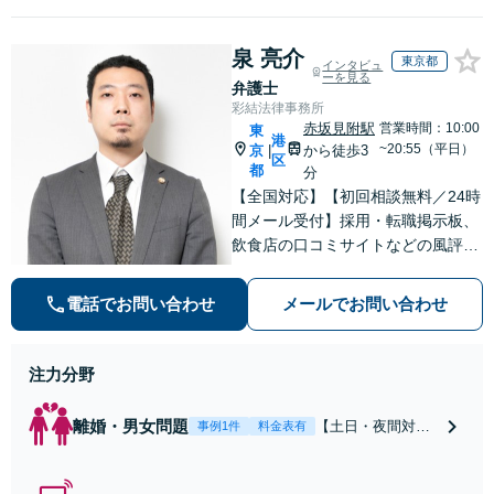
泉 亮介
東京都
インタビュ
ーを見る
弁護士
彩結法律事務所
赤坂見附駅
営業時間：10:00
東
港
~20:55（平日）
京
から徒歩3
|
区
都
分
【全国対応】【初回相談無料／24時
間メール受付】採用・転職掲示板、
飲食店の口コミサイトなどの風評被
害対策など実績あり！【刑事】犯罪
の種類を問わず相談可。可能な限り
電話でお問い合わせ
メールでお問い合わせ
早期対応で駆けつけサポート【労
働】不当解雇・残業代請求はおまか
せください
注力分野
離婚・男女問題
【土日・夜間対応
事例1件
料金表有
可】【初回相談30
分無料】「相手方
から書面を提示さ