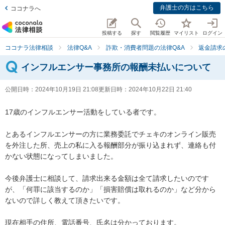
弁護士の方はこちら
ココナラへ
投稿する
探す
閲覧履歴
マイリスト
ログイン
ココナラ法律相談
法律Q&A
詐欺・消費者問題の法律Q&A
返金請求
インフルエンサー事務所の報酬未払いについて
公開日時：
2024年10月19日 21:08
更新日時：
2024年10月22日 21:40
17歳のインフルエンサー活動をしている者です。

とあるインフルエンサーの方に業務委託でチェキのオンライン販売
を外注した所、売上の私に入る報酬部分が振り込まれず、連絡も付
かない状態になってしまいました。

今後弁護士に相談して、請求出来る金額は全て請求したいのです
が、「何罪に該当するのか」「損害賠償は取れるのか」など分から
ないので詳しく教えて頂きたいです。

現在相手の住所、電話番号、氏名は分かっております。