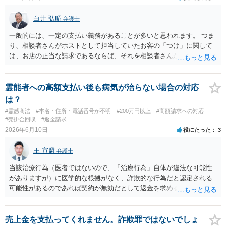
白井 弘昭
弁護士
一般的には、一定の支払い義務があることが多いと思われます。 つま
り、相談者さんがホストとして担当していたお客の「つけ」に関して
は、お店の正当な請求であるならば、それを相談者さんが（回収し
て）支払うことを店と約束して「売掛け」となっているのであれば、
いわゆる、債務引受け契約が成立していますので、支払い義務はある
ことになります。 義務があるとはいえ、脅迫などの方法で取り立てる
霊能者への高額支払い後も病気が治らない場合の対応
ことは許されませんので、それについては、証拠を保存し警察にご相
は？
談ください。 また、債務が高額になっているのであれば、破産等を検
#霊感商法
#本名・住所・電話番号が不明
#200万円以上
#高額請求への対応
討することも視野に入れてください。
#売掛金回収
#返金請求
2026年6月10日
役にたった
3
王 宣麟
弁護士
当該治療行為（医者ではないので、「治療行為」自体が違法な可能性
がありますが）に医学的な根拠がなく、詐欺的な行為だと認定される
可能性があるのであれば契約が無効だとして返金を求める可能性があ
るのではないかと思われます。 もっとも、こうした詐欺的な事案にお
いては、加害者に資金がないことを理由に、回収が出来ずに案件が終
了することもありますので、お手元にある相手方を特定するための証
売上金を支払ってくれません。詐欺罪ではないでしょ