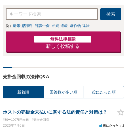
検索
例）
離婚 慰謝料
誹謗中傷
相続 遺産
著作物 違法
無料法律相談
新しく投稿する
売掛金回収の法律Q&A
新着順
回答数が多い順
役にたった順
ホストの売掛金未払いに関する法的責任と対策は？
#50〜100万円未満
#売掛金回収
2026年7月6日
役にたった
2