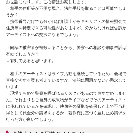
お世話になります。ご心情はお察しします。

・相手の住所等が不明な場合、法的手段を取ることは可能でしょ
うか？

→携帯番号だけでも分かれば弁護士からキャリアへの情報照会で
住所等を特定できる可能性がありますが、分からなければ告訴か
アーティストへの交渉になるでしょう。

・同様の被害者が複数いることから、警察への相談や刑事告訴は
有効でしょうか？

→有効であると思います。

・相手のアーティストはライブ活動を継続しているため、会場で
直接交渉する案も考えていますが、法的に問題がないか懸念して
います

→現場でもめて警察を呼ばれるリスクがあるのでおすすめしませ
ん。それよりもご自身の成果物がライブなどでそのアーティスト
に使われているかを確認し、映像等の証拠を確保した上で不当利
得として代金分の請求をするか、著作権に基づく差し止め請求を
行った方が良いでしょう。