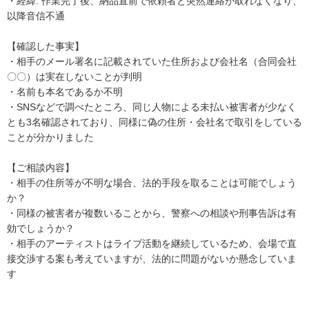
・経緯: 作業完了後、納品直前で依頼者と突然連絡が取れなくなり、
以降音信不通

【確認した事実】

・相手のメール署名に記載されていた住所および会社名（合同会社
〇〇）は実在しないことが判明

・名前も本名であるか不明

・SNSなどで調べたところ、同じ人物による未払い被害者が少なく
とも3名確認されており、同様に偽の住所・会社名で取引をしている
ことが分かりました

【ご相談内容】

・相手の住所等が不明な場合、法的手段を取ることは可能でしょう
か？

・同様の被害者が複数いることから、警察への相談や刑事告訴は有
効でしょうか？

・相手のアーティストはライブ活動を継続しているため、会場で直
接交渉する案も考えていますが、法的に問題がないか懸念していま
す
