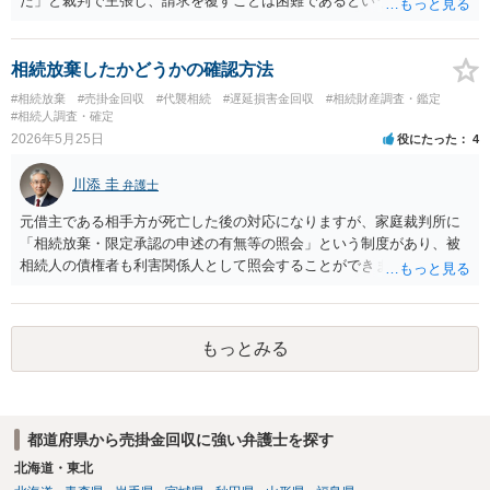
た」と裁判で主張し、請求を覆すことは困難であるというのが私の見
解です。相手の担当者が「自分では判断できない」と答えている以
上、その時点で解約の合意は成立していません。また、多くの法人向
けサービスでは規約で解約方法（書面提出など）が厳格に定められて
相続放棄したかどうかの確認方法
いるため、電話口のやり取りだけでは有効な解約と認められない可能
#相続放棄
#売掛金回収
#代襲相続
#遅延損害金回収
#相続財産調査・鑑定
性が高いです。 訴状が届いている以上、何も対応せずに放置すると、
#相続人調査・確定
相手の請求どおりの判決が下され、法人の口座などを差し押さえられ
2026年5月25日
役にたった
4
るリスクがあります。 大至急、当時の規約や訴状一式を持って、お近
くの弁護士事務所へ直接相談され、第1回期日に向けた裁判への対応
川添 圭
弁護士
（答弁書の提出など）を進めるのが最も手堅い対応と考えられます。
元借主である相手方が死亡した後の対応になりますが、家庭裁判所に
「相続放棄・限定承認の申述の有無等の照会」という制度があり、被
相続人の債権者も利害関係人として照会することができます。照会を
行うべき家庭裁判所は、相続放棄の申述の管轄裁判所と同じ（原則と
して被相続人の最後の住所地を管轄する家庭裁判所）となります。照
会申請者の本人確認資料のほか、被相続人の相続関係の戸籍謄本類や
もっとみる
債権の存在を示す証拠資料などが必要になります。裁判所ウェブサイ
トで案内されていることが多いので、管轄裁判所のホームページを確
認してみてください。
都道府県から売掛金回収に強い弁護士を探す
北海道・東北