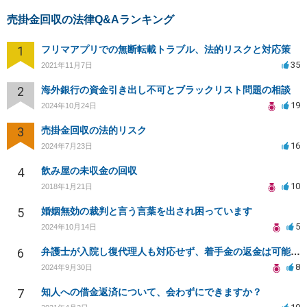
売掛金回収の法律Q&Aランキング
1
フリマアプリでの無断転載トラブル、法的リスクと対応策
35
2021年11月7日
2
海外銀行の資金引き出し不可とブラックリスト問題の相談
19
2024年10月24日
3
売掛金回収の法的リスク
16
2024年7月23日
4
飲み屋の未収金の回収
10
2018年1月21日
5
婚姻無効の裁判と言う言葉を出され困っています
5
2024年10月14日
6
弁護士が入院し復代理人も対応せず、着手金の返金は可能か？
8
2024年9月30日
7
知人への借金返済について、会わずにできますか？