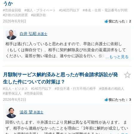
拠や契約書類、説明資料等を含めて弁護士に相談されるのをお勧めし
うか
ます。
#売掛金回収
#個人・プライベート
#140万円以下
#本名・住所・電話番号が判明
#詐欺の法的措置
#副業詐欺
2026年6月9日
役にたった
2
白井 弘昭
弁護士
相手は逃げに入っていると思われますので、早急に弁護士に依頼し
（もしくは御自分で）、相手に契約解除及び出資金の返還請求をして
ください。返答が無い場合は、速やかに訴訟を行い、仮処分で、相手
の財産の保全を行うこともご検討ください。 相談者さんと同じように
相手方からの未払金が生じている出資者が何人もいて、最初から出資
者を騙すつもりだったことが明らかな場合は詐欺罪に問える可能性が
月額制サービス解約済みと思ったが料金請求訴訟が発
ありますが、出資、配当金の未払いという関係だけでしたら、中々詐
生した件についての対策は？
欺罪までには問えないと思われます。 未収穫分の損害につきまして
#法人・ビジネス
#140万円以下
#音信不通・行方不明の相手
#債務者の相続人
は、契約を見ないと判断できないように思われますが、出資金の返還
#連帯保証人
#売掛金回収
は求めることができるように思われます。 以上、ご参考まで。
2026年6月2日
役にたった
3
澁谷 望
弁護士
回答いたします。※弁護士により見解は異なる可能性があります。 ま
ず、相手から連絡がなかったことを理由に「1年前に解約が成立してい