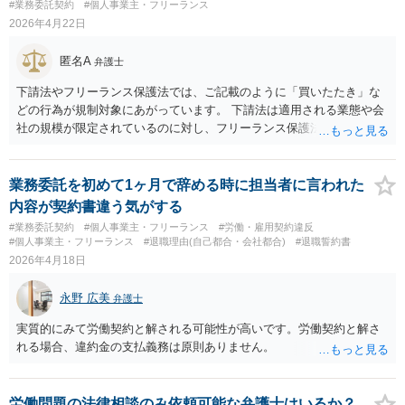
#業務委託契約
#個人事業主・フリーランス
2026年4月22日
匿名A
弁護士
下請法やフリーランス保護法では、ご記載のように「買いたたき」な
どの行為が規制対象にあがっています。 下請法は適用される業態や会
社の規模が限定されているのに対し、フリーランス保護法はより広範
囲に保護対象が及ぶような形となっています。 ご記載のとおり、不当
に価格が低価格に据え置かれているということであれば該当の余地が
出てきます。 ただ、記載をみるとよく分からないのは、「月額２５
業務委託を初めて1ヶ月で辞める時に担当者に言われた
万」という基本給のような記載があるのに、「フルコミ（ッショ
内容が契約書違う気がする
ン）」と書かれている点です。 ようするに歩合制ということだと思う
#業務委託契約
#個人事業主・フリーランス
#労働・雇用契約違反
ので、ただちに時給換算して比べるのが妥当なのかよくわかりませ
#個人事業主・フリーランス
#退職理由(自己都合・会社都合)
#退職誓約書
ん。 「フルコミ（ッション）」の算定の仕方と、同種の業態の算定の
2026年4月18日
仕方を見比べる必要があるようにも思います。
永野 広美
弁護士
実質的にみて労働契約と解される可能性が高いです。労働契約と解さ
れる場合、違約金の支払義務は原則ありません。
労働問題の法律相談のみ依頼可能な弁護士はいるか？