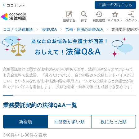
弁護士の方はこちら
ココナラへ
投稿する
探す
閲覧履歴
マイリスト
ログイン
ココナラ法律相談
法律Q&A
労働・雇用の法律Q&A
業務委託契約の
業務委託契約に関する法律Q&Aが340件あります。法律Q&Aならスマホからで
も完全無料で見放題。 『見るだけでなく、自分の悩みを投稿しアドバイスがほ
しい』というあなたも法律相談内容を専用フォームから投稿すると弁護士が無
料でアドバイスを返信します。 投稿は匿名・無料で誰でも相談でき安心です。
毎日多くの法律相談に弁護士がアドバイス中。 今すぐあなたの法律の悩み・質
問を検索・投稿し弁護士の知恵を借りて解決の一歩を踏み出しましょう。
業務委託契約の法律Q&A一覧
新着順
回答数が多い順
役にたった順
340件中 1-30件を表示