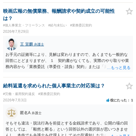
映画広報の無償業務、報酬請求や契約成立の可能性
は？
#個人事業主・フリーランス
#給与未払い
#業務委託契約
2026年7月29日
王 宣麟
弁護士
お手元の証拠等により、見解は変わりますので、あくまでも一般的な
回答にとどまりますが、 １ 契約書がなくても、実際のやり取りや業
務内容から「業務委託（準委任・請負）契約」または「雇用契約」が
黙示に成立していると評価される余地があります。 もっとも、当初ボ
ランティア・無償協力という色彩が強かった場合には、契約内容（有
償か無償か）について当事者間の認識が大きな争点となり得ます。
給料返還を求められた個人事業主の対応策は？
２ 上記を前提に、これまでの業務についても、有償の業務委託契約
#労働・雇用契約違反
#業務委託契約
や雇用契約が成立していた前提で給与を請求するルートなどが理論上
2026年7月3日
役にたった
1
考えられます。 もっとも、裁判等で必ず認められるわけではなく、当
事者の認識やメール・チャットの内容等の証拠関係によって結論が変
匿名A
弁護士
わります。 ３ 報酬額については、事前の取決めがなくても、同種業
務の相場や通常の報酬水準を基準に「相当額」を算定して請求するこ
そもそも違法・脱法行為を前提とする金銭請求であり、公開の場の回
と自体は法律上否定されません。 ただし、相手方が「無償のつもりだ
答としては、「毅然と断る」という回答以外の選択肢が思いつきませ
った」と反論する可能性も高く、請求額の全額がそのまま認められる
んし、本件でも弁護士を代理人としてその旨通知した方がよい事案で