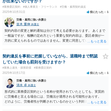
が出来ないのですか？
#業務委託契約
#個人事業主・フリーランス
#労働・雇用契約違反
2025年10月31日
役にたった
1
労働・雇用に強い弁護士
並木 重伸
弁護士
契約内容の変更と解約通知は分けて考える必要があります。 あくまで
一般論ですが、報酬の定め方という重要な契約内容は、委託者側が一
方的に変えられるものではありません。変更に同意していないのであ
れば、従前の条件での契約が係属していることになるはずです。 「契
約解約日の3ヶ月前に通知しなければならない」との定め自体は有効で
すが、これは同意していない条件で３カ月働かなければならないとい
契約違反を事前に把握していながら、退職時まで黙認
うものではありません。 オーナーとの話し合いが平行線をたどるよう
していた場合も罰則を受けますか？
であれば、契約書を持参の上、弁護士に直接ご相談されることをお勧
#業務上過失・損害賠償
#業務委託契約
めします。 場合によっては、そもそも業務委託ではなく雇用契約であ
2025年10月17日
役にたった
1
ると解釈できる可能性もあります。
労働・雇用に強い弁護士
清水 卓
弁護士
形式的に業務委託契約という名称が使用されていたとしても、実質的
に労働者と言える場合には、労働法が適用される可能性がありす。
どのように、労働者性が判断されているのかという判断基準は、労働
基準法研究会報告「労働基準法の『労働者』の判断基準について」 (昭