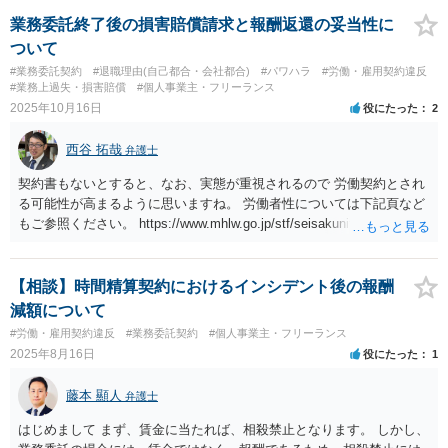
和 60 年)が参考になります。そこで挙げられている基準は、以下のと
おりです。 1 使用従属性に関する判断基準 (1) 指揮監督下の労働 イ 仕
業務委託終了後の損害賠償請求と報酬返還の妥当性に
事の依頼、業務従事の指示等に対する諾否の自由の有無 ロ 業務遂行上
ついて
の指揮監督の有無 ハ 拘束性の有無 二 代替性の有無 (2) 報酬の労務対
#業務委託契約
#退職理由(自己都合・会社都合)
#パワハラ
#労働・雇用契約違反
償性 2 労働者性の判断を補強する要素 (1) 事業者性の有無 イ 機械、器
#業務上過失・損害賠償
#個人事業主・フリーランス
具の負担関係 ロ 報酬の額 (2) 専属性の程度 等 仕事をする時間や場
2025年10月16日
役にたった
2
所の拘束が強い、依頼や指示に対する諾否の自由がない、業務を遂行
する上で上司等の指揮監督がなされる等の事情がある場合には、実質
西谷 拓哉
弁護士
は労働者と判断できる可能性があります。 あくまで、労働者と扱
われる場合ではありますが、労働基準法第１６条違反等を主張できる
契約書もないとすると、なお、実態が重視されるので 労働契約とされ
可能性があるかもしれません。 店側の罰則等の主張を鵜呑みにせ
る可能性が高まるように思いますね。 労働者性については下記頁など
ず、疑問を感じる場合には、店を管轄する労働基準監督署等に相談な
もご参照ください。 https://www.mhlw.go.jp/stf/seisakunitsuite/bunya/
さってみるとよろしいかもしれません。 【参考】労働基準法 （賠償予
koyou_roudou/roudoukijun/keiyaku/index02.html それでは、ご健闘をお
定の禁止） 第十六条 使用者は、労働契約の不履行について違約金を
祈りいたします。
定め、又は損害賠償額を予定する契約をしてはならない。
【相談】時間精算契約におけるインシデント後の報酬
減額について
#労働・雇用契約違反
#業務委託契約
#個人事業主・フリーランス
2025年8月16日
役にたった
1
藤本 顯人
弁護士
はじめまして まず、賃金に当たれば、相殺禁止となります。 しかし、