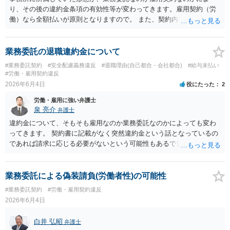
継続が客観的に困難といえる事情があるかが重要です。 未成年であれ
り、その後の違約金条項の有効性等が変わってきます。雇用契約（労
ば、契約時に親権者の同意があったか、契約期間・活動義務・中途辞
働）なら全額払いが原則となりますので。 また、契約内容を合意した
退時の扱いについて親権者に説明されていたかも確認すべきです。 現
後に、会社サイドで一方的に契約内容を変更することはできないの
時点では、安易に支払義務を認めず、契約書、募集記事、LINE等を保
で、一定の違約金を後から一方的に請求された場合、支払義務負わな
存したうえで、請求費目、金額、根拠資料の明示を求めるのがよいと
いケースもあります。 詳しくは具体的な契約内容等にもよりますの
業務委託の退職違約金について
思います。回答前に弁護士へ相談することをおすすめします。
で、契約書等一式をそろえて弁護士からアドバイスをもらうのも一つ
#業務委託契約
#安全配慮義務違反
#退職理由(自己都合・会社都合)
#給与未払い
かと思われます。
#労働・雇用契約違反
2026年6月4日
役にたった
2
労働・雇用に強い弁護士
泉 亮介
弁護士
違約金について、そもそも雇用なのか業務委託なのかによっても変わ
ってきます。 契約書に記載がなく突然違約金という話となっているの
であれば請求に応じる必要がないという可能性もあるでしょう。 相手
は対応をされる前に個別に弁護士に相談をされることをお勧めしま
す。
業務委託による偽装請負(労働者性)の可能性
#業務委託契約
#労働・雇用契約違反
2026年6月4日
白井 弘昭
弁護士