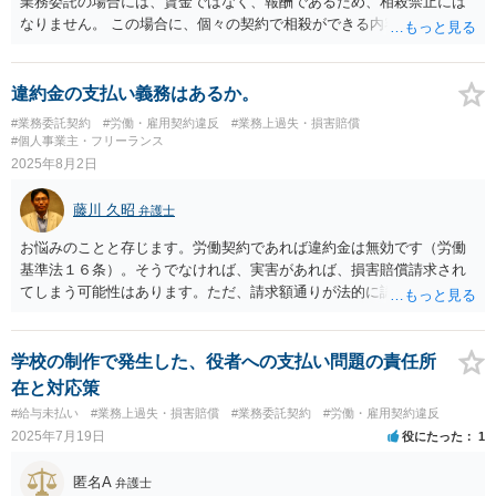
業務委託の場合には、賃金ではなく、報酬であるため、相殺禁止には
なりません。 この場合に、個々の契約で相殺ができる内容になってい
ても有効です。 https://www.pref.kanagawa.jp/documents/5081/kh60.p
df 一方で、インシデント（仕事のミス）については、実際にそれによ
りどのような損害が発生したのか相手方に立証する責任があります。
違約金の支払い義務はあるか。
また、相手の主張するインシデントの内容が一般に想定される折り込
#業務委託契約
#労働・雇用契約違反
#業務上過失・損害賠償
み済みのものなのかなども問題になります。 相手からインシデントの
#個人事業主・フリーランス
具体的内容、損害を聞いて、内容的に仕方ないものなら、相殺されて
2025年8月2日
もやむを得ません。 他方で、そうではないなら、相手が応じるかどう
かは別として一応争う余地はあります。
藤川 久昭
弁護士
お悩みのことと存じます。労働契約であれば違約金は無効です（労働
基準法１６条）。そうでなければ、実害があれば、損害賠償請求され
てしまう可能性はあります。ただ、請求額通りが法的に認められると
は限らないです。損害賠償請求は可能ですが、損害との因果関係の立
証が容易ではないと思われます。法的に正確に分析されたい場合に
は、労働法にもかなり詳しく、上記に関連した法理等にも通じた弁護
学校の制作で発生した、役者への支払い問題の責任所
士等に相談し、証拠をもとにしながら具体的な話をなさった上で、今
在と対応策
後の対応を検討するべきです。良い解決になりますよう祈念しており
#給与未払い
#業務上過失・損害賠償
#業務委託契約
#労働・雇用契約違反
ます。
2025年7月19日
役にたった
1
匿名A
弁護士