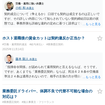
旨の契約は、労働者の退職の自由を不当に拘束するものとして、労働
労働・雇用に強い弁護士
基準法第16条が禁止する「違約金の予定」にあたり、無効となる可能
小杉 和
弁護士
性があります。 また、労働基準法第24条は「賃金全額払いの原則」を
契約成立について（争えるか） 口頭でも契約は成立するのは正しいで
定めており、使用者が一方的に賃金から費用を天引きすることは原則
すが、その詳しい内容について知らされていない契約締結日以前の状
として禁止されています。 （２）業務委託契約である場合 フリーラン
態では、事務所側も詳細な違約の定めに基づく請求はできなかったで
ス保護法では、発注事業者がフリーランス（特定受託事業者）の責任
しょう。 半ば強制されながらも7月18日に契約書にサインをしたこと
ではない理由で、あらかじめ定めた報酬を後から減額することを禁止
で、一応は契約書にある全てについて相談者様が同意した、という体
しています（第5条）。業績悪化を理由とした減額や、「協力金」と称
裁が整ったことになり、事務所はこれを盾に各種請求を行うし、強気
ホスト退職後の賃金カットは契約違反か正当か？
して報酬から一定額を差し引く行為は違反例として挙げられていま
にもなっているということです。 強迫による契約を取り消しうるとす
#労働・雇用契約違反
#給与未払い
#業務委託契約
す。したがって、一方的な研修費の天引きは、この報酬の減額禁止規
る民法の規定がありますが、訴訟等において争う場合、証拠があれば
2025年11月14日
定に違反する可能性があります。 ３ パワーハラスメントについて オ
良いですが、無い場合には強迫により契約を締結したとの証明は難し
ーナーの言動は、パワーハラスメントに該当する可能性があります。
く、取消しが認められる可能性はその分低くなるでしょう。 成立した
藤本 顯人
今後の対応について ご予定されている通り、労働基準監督署に相談す
弁護士
契約は業務委託契約か労働契約か 業務委託契約とのことですが、これ
ることは一つの有効な手段です。労働基準監督署は、調査の結果、労
は労働法による雇用者に厳しい各種規制の適用を逃れるためによく使
「指揮命令関係」が認められて雇用契約と言えるならば、そうです。
働契約関係があると判断し、労働基準法違反（違法な天引き、パワハ
用される契約形態です。 ただ業務委託契約との名称でも、その実質的
ですが、あくまでも「業務委託契約」ならば、民法６２８条や労働基
ラなど）が認められれば、事業者に対して是正勧告などの行政指導を
な内容により契約形態が判断されますので、拘束が厳しい、事実上他
準法２４条は適用されないので、相手の主張の方が理由があります。
行うことができます。 もし、業務委託契約と判断される場合でも、フ
の仕事ができないような場合には、労働契約とされる可能性が高まる
リーランス保護法に基づき、中小企業庁などに設置されている相談窓
でしょう。 成立した契約が労働契約とされる場合（その保護につい
口に相談することが考えられます。また、パワハラによる精神的苦痛
て） レッスン料の残額を払わなければ解約できない等の条項は、強制
業務委託ドライバー、体調不良で代替不可能な場合の
に対する損害賠償請求などを検討される場合は、弁護士などの専門家
労働禁止（労働基準法5条）、賠償予定禁止（同16条）に反し、仮に訴
対応は？
に相談することをお勧めします。
訟になるとしても無効とされる可能性が高いと思われます。 今後の展
#業務委託契約
#個人事業主・フリーランス
望 相談者様が事務所に求める事項は現時点では退所させてくれという