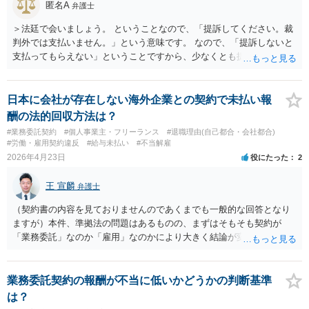
匿名A
期間の定めのない労働者であれば、原則２週間前に一方的に退職を通
弁護士
素に該当するかを判断する必要があります。 相手方から契約書案が送
知すれば辞めることができます。数か月というのはあり得ません。 そ
られてきたタイミングで、個別に弁護士に相談し、契約交渉の依頼を
＞法廷で会いましょう。 ということなので、「提訴してください。裁
のような会社ですと、穏便に退職するのは難しいと思いますので、あ
検討しても良いと思います。
判外では支払いません。」という意味です。 なので、「提訴しないと
まり気にしなくてもいいと思います。 なるべく穏便に退職しようと思
支払ってもらえない」ということですから、少なくとも提訴による勝
うのでしたら、次の店長が見つかる相当な期間を考慮したほうが良い
訴可能性・裁判費用などについて個別に弁護士に法律相談すべき事案
とも思えますが、結局ずるずる引き延ばされるだけだと思います。 以
だと思われます。
上、ご参考まで。
日本に会社が存在しない海外企業との契約で未払い報
酬の法的回収方法は？
#業務委託契約
#個人事業主・フリーランス
#退職理由(自己都合・会社都合)
#労働・雇用契約違反
#給与未払い
#不当解雇
2026年4月23日
役にたった
2
王 宣麟
弁護士
（契約書の内容を見ておりませんのであくまでも一般的な回答となり
ますが）本件、準拠法の問題はあるものの、まずはそもそも契約が
「業務委託」なのか「雇用」なのかにより大きく結論が変わるように
思われます。 また、日本の現地法人が存在しないのであれば、最終的
な執行の実現の観点から日本で訴訟提起をしても効果は薄く、当該現
地国の弁護士を使って訴訟提起をする等を別途検討される方が良いよ
業務委託契約の報酬が不当に低いかどうかの判断基準
うに思われます。
は？