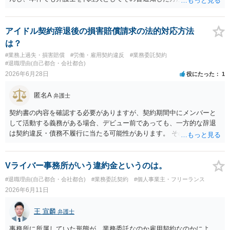
とは限らないため、交渉の場面では「理論上の満額」と「現実的な落
はないかと思います。
としどころ」を分けて考える必要があります。 ４ 制作側から名刺が
支給され、その肩書きで外部と打合せ・広報活動を行っていた事実
アイドル契約辞退後の損害賠償請求の法的対応方法
は、「プロジェクトの一員として継続的に業務を担当していた」こと
は？
を裏付ける有力な事情になります。もっとも、名刺の存在だけで有償
#業務上過失・損害賠償
#労働・雇用契約違反
#業務委託契約
契約や具体的な報酬額が自動的に認められるわけではなく、あくまで
#退職理由(自己都合・会社都合)
他の証拠と併せて評価される位置付けです。 ５ 今後も関わる場合
2026年6月28日
役にたった
1
は、業務範囲、報酬、期間・解約条件、著作権・クレジット表記、費
用負担等を明確に定めた業務委託契約書を締結しておくことを強くお
匿名A
弁護士
すすめします。円満な話し合いのためには、 ・これまでの業務内容・
負担を時系列で整理し事実関係を共有すること ・「過去の貢献への最
契約書の内容を確認する必要がありますが、契約期間中にメンバーと
低限の謝意・一部清算」と「今後の関係・契約条件」の双方につい
して活動する義務がある場合、デビュー前であっても、一方的な辞退
て、複数の選択肢を用意して提案すること を意識されるとよいかと思
は契約違反・債務不履行に当たる可能性があります。 そのため、運営
います。 いずれにしても、契約書がないまま継続してきた経緯や、お
側に損害賠償請求の余地が全くないとはいえません。新メンバー募集
互いの認識・証拠関係によって結論が左右されるため、この回答はあ
費用、ライブ準備費用、レッスン関係費用なども、辞退によって実際
くまで一般論にとどまるものです。 具体的な見通しや請求可能額の目
に追加で発生した合理的費用であれば、損害として主張される可能性
Vライバー事務所がいう違約金というのは。
安については、実際のメール・チャット・業務内容の資料をお持ちの
があります。 もっとも、運営側の請求額がそのまま認められるわけで
#退職理由(自己都合・会社都合)
#業務委託契約
#個人事業主・フリーランス
うえ、弁護士に個別相談されることをおすすめします。
はありません。各費目について、具体的な損害、金額、辞退との因果
2026年6月11日
関係を示す必要があります。特に「レッスン費用無料」と表示されて
いた場合、辞退後に講師代やスタジオ代を当然に全額請求できるかは
王 宣麟
弁護士
慎重な検討が必要です。 また「家庭の事情」が正当な辞退理由になる
かは、その具体的内容によります。介護、転居、健康問題など、活動
事務所に所属していた形態が、業務委託なのか雇用契約なのかによ