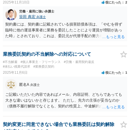
2025年11月10日
役にたった
2
ことに尽きるでしょうから、今はむしろ事務所から、解約など認めら
れないから金を払え、と相談者様が請求を受ける立場にあります。 そ
労働・雇用に強い弁護士
のようなわけで、一方で、既払いの頭金の回収を諦めている相談者様
笹田 典宏
弁護士
としては、会社に対して契約解除の意思を確実に伝え、4月以前どおり
契約書には、契約書に記載されている損害賠償条項は、「やむを得ず
普通に生活していればそれで良いということになります。 他方、解約
臨時に他の運送事業者に業務を委託したことにより運賃が増額があっ
に納得しない事務所は、幾度かレッスン料残金の支払の請求をした上
た時」とされており、これは、委託元が代替手配の努力をしたことが
で、最悪訴訟を起こしてくることもありえます。 相談者様としては、
前提となると解釈できる可能性があります。 また、損害賠償責任を負
その訴訟で上述のいくつかの契約上の問題点を指摘して、レッスン料
うかどうかの重要な判断基準として、「責めに帰すべき事由」（帰責
については支払う必要がない旨御自身の権利を主張され、訴訟で勝ち
事由）の有無が挙げられます。 これは、契約上の義務を果たせなかっ
業務委託契約の不当解除への対応について
を得ていくという流れになろうかと思います。 ひとまずは、契約解除
た原因が、その当事者の責任といえるかどうかを問うものです。他の
の意思の確実な伝達のため、事務所に内容証明郵便で解除の意思を伝
#不当解雇
#個人事業主・フリーランス
#労働・雇用契約違反
契約分野のガイドライン等においても、責任の所在は「帰責事由」に
#未払い残業代請求
#業務委託契約
える必要があります。
よって判断されるのが一般的です。 交通事故による体調不良は、事情
2025年11月6日
役にたった
1
によっては、「受託者の責めに帰すべき事由」ではなく、「やむを得
ない事由」に該当する可能性があります。 この点を根拠に、賠償責任
匿名A
弁護士
の免除・軽減を交渉する余地があります。フリーランス保護新法で
は、妊娠・出産等の急な事態への配慮として「そのような場合の対応
ご記載いただいた内容であればメール、内容証明、どちらであっても
についてあらかじめ取決めをしておくこと」が配慮の例として挙げら
大きな違いはないかと存じます。 ただし、先方の主張が妥当なのか
れており、傷病の場合も同様に、建設的な対話を通じて解決策を探る
（債務不履行解除でなくとも、契約の性質上、中途解約が認められる
ことが望まれます。 今後の対応: ご自身の体調を最優先し、委託元に
可能性があります。）、ご質問者様の抗弁が何かないかなどを吟味し
対して、稼働できない状況を改めて伝えた上で、今後の対応（代替要
たほうが良いかと思いますので、近隣の弁護士に一度ご相談にいかれ
員の手配、契約内容の確認など）について冷静に話し合うことが重要
たほうがよろしいかと存じます。
契約変更に同意できない場合でも業務委託は契約解除
です。