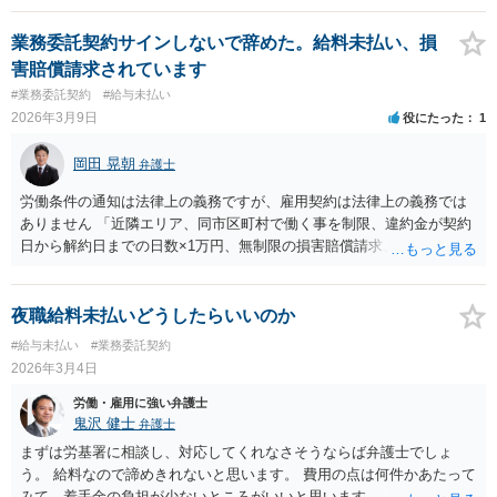
ないのであれば、法テラス対応可能な弁護士へ相談するか、少なくと
も法テラスべ相談を受けた方がよいと思います。 なお、万が一訴訟で
業務委託契約サインしないで辞めた。給料未払い、損
債務を負担したことになった場合は、債務整理（自己破産など）を検
害賠償請求されています
討することになります。この点も併せて、専門家の意見を聴いた方が
#業務委託契約
#給与未払い
よいと思います。
2026年3月9日
役にたった
1
岡田 晃朝
弁護士
労働条件の通知は法律上の義務ですが、雇用契約は法律上の義務では
ありません 「近隣エリア、同市区町村で働く事を制限、違約金が契約
日から解約日までの日数×1万円、無制限の損害賠償請求、特別損害賠
償請求、会社指定の損害保険加入」保険加入は珍しいですが、顧客や
ノウハウが提供される業界の場合は、一般的な取り決めですね。客を
奪う目的で入社するような人もいますので。 「その後2ヶ月分の報酬
夜職給料未払いどうしたらいいのか
払わない」 これは違法です。 「損害賠償請求200万円報酬を差し引い
#給与未払い
#業務委託契約
た額をすぐに振り込む事と内容証明が届いた」 これも違法です。 徹底
2026年3月4日
的に拒否して争って大丈夫です。 弁護士費用問題はありますが・・・
労働・雇用に強い弁護士
鬼沢 健士
弁護士
まずは労基署に相談し、対応してくれなさそうならば弁護士でしょ
う。 給料なので諦めきれないと思います。 費用の点は何件かあたって
みて、着手金の負担が少ないところがいいと思います。