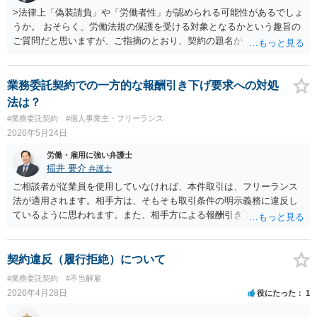
>法律上「偽装請負」や「労働者性」が認められる可能性があるでしょ
うか。 おそらく、労働法規の保護を受ける対象となるかという趣旨の
ご質問だと思いますが、ご指摘のとおり、契約の題名が「業務委託契
約」だったとしても、必ずしも労働法の対象外となるのではなく、労
働者性が認められる場合は、労働法の保護を受ける対象になり得ま
す。 労働者性が認められるには、①指揮命令関係の存在、②報酬の対
業務委託契約での一方的な報酬引き下げ要求への対処
価性が必要であり、その他の事情も加味されます。 相談者さんが述べ
法は？
られる事情においては、場所や時間、休日や業務指示等について①の
#業務委託契約
#個人事業主・フリーランス
要件を充足するように見受けられますが、②の点についてはあいまい
2026年5月24日
です。 もっとも、給与的な受け取り方をしていれば、認められる可能
性が高いでしょう。 そもそも、店長が業務委託というのもあまり想定
労働・雇用に強い弁護士
しにくいものです。 おそらく、労働者性が認められる可能性は高いで
稲井 要介
弁護士
しょう。 ＞退職時に会社から損害賠償請求を受けるリスクについても
ご相談者が従業員を使用していなければ、本件取引は、フリーランス
知りたいです。 契約上の損害賠償義務は、業務委託契約の場合であれ
法が適用されます。相手方は、そもそも取引条件の明示義務に違反し
ば、合理的な範囲で認められますが、労働者の場合は、契約上の損害
ているように思われます。また、相手方による報酬引き下げは、報酬
賠償予約は認められませんし（労働基準法１６条）、実際に損害が生
の減額の禁止行為に該当する可能性があります。 相手方の資本金が10
じた場合も（車をぶつけるなど）、故意または重過失が無い限り認め
00万円超であり、相手方が役務の委託を請け負っているのなら、取適
られません。また、仮に認められたとしても全額ではありません。 会
法（旧下請法）が適用される可能性があります。対象取引であれば、
契約違反（履行拒絶）について
社が損害賠償請求をすることは自由ですが、裁判で認められる可能性
フリーランス法と同様に、発注内容等の明示義務違反、代金の減額の
#業務委託契約
#不当解雇
は低いので、恐れる必要はありませんし、堂々と請求を断っていいの
禁止行為が問題になります。 独占禁止法の「優越的地位の濫用」は、
2026年4月28日
役にたった
1
ではないかと思います。 また、労働者に一般的な競業避止義務を課す
①優越的地位、②正常な商習慣に照らして不当（公正な競争を阻害す
こともできませんし（憲法上保証される労働の自由に違反します）、
るおそれがある）、③濫用になり得る行為類型（本件では減額）の要