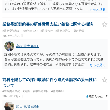
るのであれば公序良俗（90条）に違反して無効となる可能性がありま
す。 また賠償額の予定についても不相当に高額であることを理由に減
額ないし無効を求めることも可能かと存じます。 そもそも、もし勤務
形態として実質的に雇用契約（勤務形態等により指揮命令下に置かれ
ていたといえるかが問題となりますが）だと評価されるのであれば、
業務委託契約書の研修費用支払い義務に関する相談
業務委託契約自体を無効だと主張する可能性もありえるかと思われま
#業務委託契約
#給与未払い
#退職代行
#業務上過失・損害賠償
す。
2026年1月22日
髙橋 俊太
弁護士
詳細不明ではあるのですが、その条項の有効性には疑義があります。
名目が業務委託であっても、実態が指揮命令下での就労であれば労働
契約と判断され、退職時の違約金・研修費請求は労基法16条違反とな
り得ます。また、業務委託であっても、一律30万円という高額な研修
費を退店時に当然に請求することを定める条項は相当性を欠き公序良
俗違反と評価される余地もあるように思われます。
前科を隠しての採用取消に伴う違約金請求の妥当性に
ついて
#業務委託契約
#労働・雇用契約違反
#労働審判
2025年12月7日
役にたった
2
肥田 弘昭
弁護士