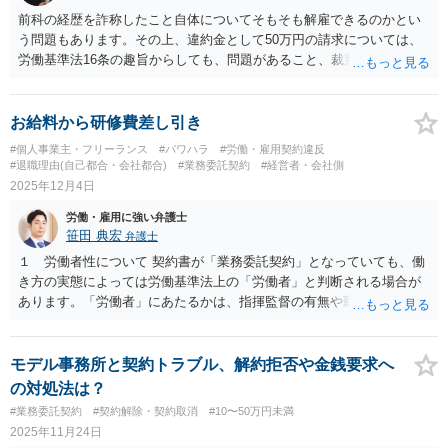
前科の経歴を詐称したこと自体についてそもそも解雇できるのかとい
う問題もあります。その上、違約金として50万円の請求については、
労働基準法16条の趣旨からしても、問題があること、裁判例において
は例えば資格がないのにあると経歴詐称をしていることを前提に積極
的にその資格に基づいて上乗せ分の給与を要求した等の場合に損害賠
償請求が認められていることからしても、単純に採用のやり直し費用
お給料から研修費差し引き
というのみでは認められないかと私は考えます。ご参考にしてくださ
#個人事業主・フリーランス
#パワハラ
#労働・雇用契約違反
い。
#退職理由(自己都合・会社都合)
#業務委託契約
#経営者・会社側
2025年12月4日
労働・雇用に強い弁護士
笹田 典宏
弁護士
１ 労働者性について 契約書が「業務委託契約」となっていても、働
き方の実態によっては労働基準法上の「労働者」と判断される場合が
あります。「労働者」にあたるかは、指揮監督の有無や勤務時間や勤
務場所が特定されて管理されていたか、自分に代わって他の人に業務
を依頼することが認められていたかなどを総合的に考慮して判断され
ます。 ご相談のケースも、シフトによって勤務時間が管理され、オー
モデル事務所と契約トラブル、解約拒否や金銭要求へ
ナーの指示のもとで施術を行っていた実態があれば、形式上は業務委
の対処法は？
託でも、実質的には労働契約であると判断される可能性があります。
#業務委託契約
#契約解除・契約取消
#10〜50万円未満
２ 雇用契約である場合と業務委託契約である場合との違い （１）雇
2025年11月24日
用契約である場合 一定期間勤務しなかった場合に研修費を返還させる