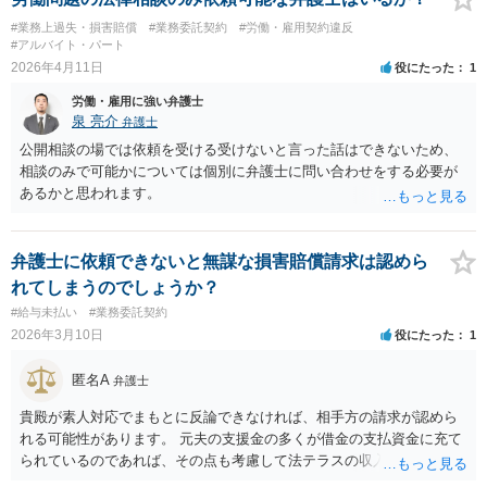
#業務上過失・損害賠償
#業務委託契約
#労働・雇用契約違反
#アルバイト・パート
2026年4月11日
役にたった
1
労働・雇用に強い弁護士
泉 亮介
弁護士
公開相談の場では依頼を受ける受けないと言った話はできないため、
相談のみで可能かについては個別に弁護士に問い合わせをする必要が
あるかと思われます。
弁護士に依頼できないと無謀な損害賠償請求は認めら
れてしまうのでしょうか？
#給与未払い
#業務委託契約
2026年3月10日
役にたった
1
匿名A
弁護士
貴殿が素人対応でまもとに反論できなければ、相手方の請求が認めら
れる可能性があります。 元夫の支援金の多くが借金の支払資金に充て
られているのであれば、その点も考慮して法テラスの収入要件を判断
してもらえる可能性はあるのではないかと思います。まだ相談してい