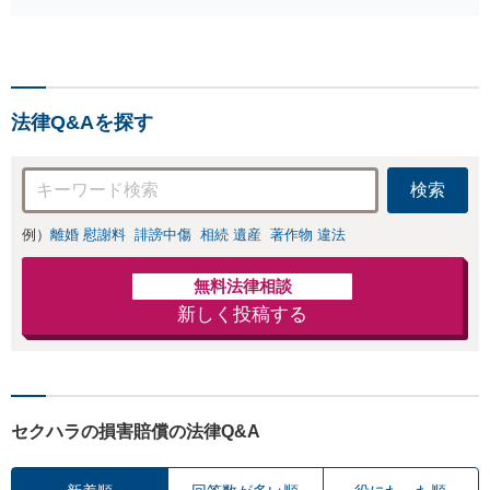
問弁護士をお探しの方も
B）無料】「オー
ご相談ください！【顧問
ダーメイドの解決
経験豊富】【個別案件も
策を提示」依頼者
対応OK】
様の話を丁寧にう
かがい、どんな不
法律Q&Aを探す
安があるのか、何
を解決したいのか
を正確に読み取り
検索
ます。【東京都在
住以外の方も対
例）
離婚 慰謝料
誹謗中傷
相続 遺産
著作物 違法
応】
無料法律相談
新しく投稿する
セクハラの損害賠償の法律Q&A