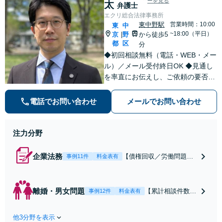
ーを見る
太
弁護士
エクリ総合法律事務所
東中野駅
営業時間：10:00
東
中
~18:00（平日）
京
野
から徒歩5
|
都
区
分
◆初回相談無料（電話・WEB・メー
ル）／メール受付終日OK ◆見通し
を率直にお伝えし、ご依頼の要否も
含めてご案内いたします。受任から
解決まで弁護士本人が一貫してスピ
電話でお問い合わせ
メールでお問い合わせ
ーディーに対応いたします。 ◆累計
相談2000件以上・解決実績500件以
上
注力分野
企業法務
【債権回収／労働問題／
事例11件
料金表有
契約関係・契約書チェッ
ク／裁判対応】取引先と
のトラブル・会社内のト
離婚・男女問題
【累計相談件数20
事例12件
料金表有
ラブルなど、事後の解決
00件、解決事例50
だけでなく予防法務まで
0件以上】【初回
ワンストップで対応！顧
他3分野を表示
相談（電話・WE