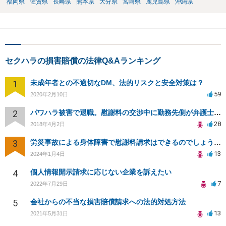
福岡県
佐賀県
長崎県
熊本県
大分県
宮崎県
鹿児島県
沖縄県
セクハラの損害賠償の法律Q&Aランキング
1
未成年者との不適切なDM、法的リスクと安全対策は？
59
2020年2月10日
2
パワハラ被害で退職。慰謝料の交渉中に勤務先側が弁護士を立ててきました
28
2018年4月2日
3
労災事故による身体障害で慰謝料請求はできるのでしょうか？
13
2024年1月4日
4
個人情報開示請求に応じない企業を訴えたい
7
2022年7月29日
5
会社からの不当な損害賠償請求への法的対処方法
13
2021年5月31日