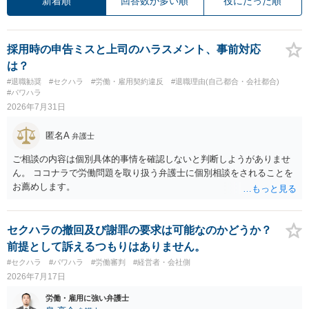
新着順
回答数が多い順
役にたった順
採用時の申告ミスと上司のハラスメント、事前対応
は？
#退職勧奨
#セクハラ
#労働・雇用契約違反
#退職理由(自己都合・会社都合)
#パワハラ
2026年7月31日
匿名A
弁護士
ご相談の内容は個別具体的事情を確認しないと判断しようがありませ
ん。 ココナラで労働問題を取り扱う弁護士に個別相談をされることを
お薦めします。
セクハラの撤回及び謝罪の要求は可能なのかどうか？
前提として訴えるつもりはありません。
#セクハラ
#パワハラ
#労働審判
#経営者・会社側
2026年7月17日
労働・雇用に強い弁護士