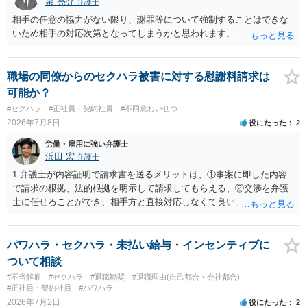
泉 亮介
弁護士
相手の任意の協力がない限り、謝罪等について強制することはできな
いため相手の対応次第となってしまうかと思われます。
職場の同僚からのセクハラ被害に対する慰謝料請求は
可能か？
#セクハラ
#正社員・契約社員
#不同意わいせつ
2026年7月8日
役にたった
2
労働・雇用に強い弁護士
浜田 宏
弁護士
1 弁護士が内容証明で請求書を送るメリットは、①事案に即した内容
で請求の根拠、法的根拠を明示して請求してもらえる、②交渉を弁護
士に任せることができ、相手方と直接対応しなくて良い、というとこ
ろでしょうか。 デメリットは、費用がかかる点でしょう。 また、
請求は可能ですが、相手が任意に払うかどうかは分かりません。 ２
民事訴訟に証拠の制限はありませんが、秘密録音はプライバシー保護
パワハラ・セクハラ・未払い給与・インセンティブに
の観点から、裁判の証拠にする場合には注意が必要です(証拠排除され
ついて相談
る場合があります。)。 ３ 会社がどういう証拠に基づいて、誰が判断
#不当解雇
#セクハラ
#退職勧奨
#退職理由(自己都合・会社都合)
したかわかりませんが、会社がセクハラ認定しなかったからといっ
#正社員・契約社員
#パワハラ
て、裁判所も認定しないとは限りません。具体的な証拠とそれで認定
2026年7月2日
役にたった
2