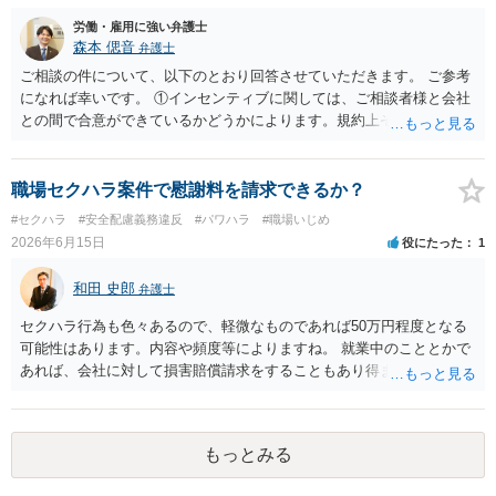
できる事実次第です。 ４ SNS等で誹謗中傷したり、噂話を流したり
労働・雇用に強い弁護士
しないようにして下さい。そういう報復的なことをしなければ名誉毀
森本 偲音
弁護士
損にはなりません。反訴は貴女が加害行為をしなければ、通常は起こ
されません。 ５ 裁判をして、和解すれば和解金が入ります。 勝訴
ご相談の件について、以下のとおり回答させていただきます。 ご参考
判決を得て確定すれば、判決認容額を払ってもらいます。任意に支払
になれば幸いです。 ①インセンティブに関しては、ご相談者様と会社
わない場合には、給与や預貯金、不動産などの財産を差押えます。
との間で合意ができているかどうかによります。規約上そのような合
敗訴した場合、何も得られません。 ６ 弁護士費用は請求額や事件の
意が確認できれば請求できる可能性はあると考えます。 なお、合意
難易度によって変わります。また、現在は弁護士報酬は自由化されて
は口頭でも成立しますが、裁判等で争点となった場合には録音等の証
いますので、依頼する弁護士によっても費用は変わってきます。
拠がない限り立証が困難となり、請求が認められない可能性がござい
職場セクハラ案件で慰謝料を請求できるか？
ます。 ②未払給与に関しては労務を提供しているのにもかかわらず支
#セクハラ
#安全配慮義務違反
#パワハラ
#職場いじめ
払われていない場合は、契約違反となりますので請求可能かと存じま
2026年6月15日
役にたった
1
す。 ③休日・時間外労働については、休日・時間外労働があったこと
を示す証拠があるかまずは確認する必要があるかと存じます。 ④パワ
和田 史郎
弁護士
ハラ・セクハラに関しては、具体的な言動の内容によって判断が分か
れますので、録音データやLINEでのやり取り等を確認する必要がある
セクハラ行為も色々あるので、軽微なものであれば50万円程度となる
かと存じます。 ⑤退職勧奨については退職する意思がないのであれば
可能性はあります。内容や頻度等によりますね。 就業中のこととかで
きっぱりと断ればよく、解雇については不当な解雇である場合には解
あれば、会社に対して損害賠償請求をすることもあり得ます。
雇無効を争うなどの対応が考えられます。 回答としては以上になりま
すが、まずは、資料一式をご持参いただき最寄りの法律事務所にご相
談するか、労働基準監督署に相談する等の対応をしていただくことが
望ましいと考えます。
もっとみる