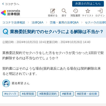
弁護士の方はこちら
ココナラへ
投稿する
探す
閲覧履歴
マイリスト
ログイン
ココナラ法律相談
法律Q&A
労働・雇用の法律Q&A
セクハラの法律Q
業務委託契約でのセクハラによる解除は不当か？
公開日時：
2024年10月23日 10:41
更新日時：
2024年10月26日 14:40
業務委託契約でセクハラをした方をセクハラが見つかった1回目で契
約解除するのは不当なのでしょうか？

契約書にはそのような場合(規約違反にあたる場合)は契約解除出来
ると明記されています。
匿名希望 さん
セクハラ
名誉毀損
業務委託契約
被害者
経営者・会社側