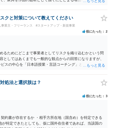
 ただし、家具名や特徴的な形状を商品名・広告に大きく表示
る販売方法であれば、商標権や不正競争防止法上の問題が生じ
れる場合は、著作権も別途問題となります。 無料のSNS投稿や
スクと対策について教えてください
す。商標権については、有料か無料かよりも、商標として使用
人事業主・フリーランス
#スタートアップ・新規事業
標権は原則として日本国内にのみ効力を持ちます。外国で販売す
役にたった
2
る必要があります。 他の作家の例は、許諾を得ている、権利が
に権利行使されていないなど、様々な可能性があります。他人
断できません。
めるためにどこまで事業者としてリスクを織り込むかという問
容としてはあくまでも一般的な観点からの回答になりますが、
ービスの中心を「日本語授業・言語コーチング」と明確に位置付
アクティビティは、旅行商品ではなく授業に付随した無償の交
泊・交通・レンタカー等の契約主体および支払は常にクライアン
師は予約手続や支払の代理・媒介・取次・窓口を担わないこ
対処法と選択肢は？
は旅行業者ではなく運送・宿泊等のサービス提供者とは独立した
ィビティ参加は自己の判断と責任によること、③講師の故意・
役にたった
3
責任を限定することを明示すること。 この辺りは意識して書類
。 公開の場で個別具体的な内容に従って回答するのにも限界が
士の相談されることをお勧めします。
・契約書が存在するか ・相手方所在地（国含め）を特定できる
在地が特定できたとしても、仮に国外在住者であれば、当該国の