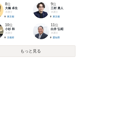
8
9
位
位
大橋 卓生
三村 勇人
弁護士
弁護士
東京都
東京都
10
11
位
位
小杉 和
白井 弘昭
弁護士
弁護士
京都府
愛知県
もっと見る