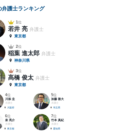
の弁護士ランキング
1
位
若井 亮
弁護士
東京都
2
位
稲葉 進太郎
弁護士
神奈川県
3
位
髙橋 俊太
弁護士
東京都
4
5
位
位
川添 圭
加藤 善大
弁護士
弁護士
大阪府
埼玉県
6
7
位
位
泉 亮介
竹本 真紀
弁護士
弁護士
東京都
愛知県