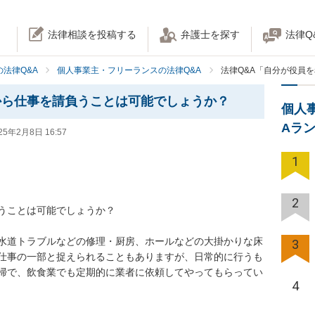
法律相談を投稿する
弁護士を探す
法律Q
法律Q&A
個人事業主・フリーランスの法律Q&A
法律Q&A「自分が役員
から仕事を請負うことは可能でしょうか？
個人
Aラ
25年2月8日 16:57
1
2
うことは可能でしょうか？

水道トラブルなどの修理・厨房、ホールなどの大掛かりな床
3
仕事の一部と捉えられることもありますが、日常的に行うも
掃で、飲食業でも定期的に業者に依頼してやってもらってい
4