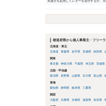
弁護士を起用してレターを送付するか、示
士は一般的に、日本の弁護士よりもタイム
で詳細なご相談を聞くには限界があります
都道府県から個人事業主・フリーラ
北海道・東北
北海道
青森県
岩手県
宮城県
秋田県
関東
東京都
神奈川県
千葉県
埼玉県
茨城県
北陸・甲信越
新潟県
長野県
山梨県
石川県
富山県
東海
愛知県
静岡県
岐阜県
三重県
関西
大阪府
兵庫県
京都府
滋賀県
奈良県