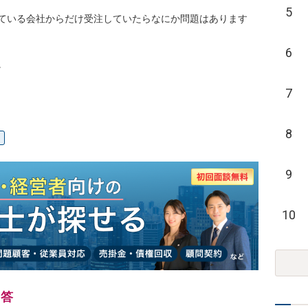
5
ている会社からだけ受注していたらなにか問題はあります
6


7
8
9
10
回答