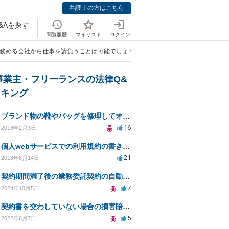
弁護士の方はこちら
&Aを探す
閲覧履歴
マイリスト
ログイン
を務める会社から仕事を請負うことは可能でしょうか？」
事業主・フリーランスの法律Q&
ンキング
ブランド物の靴やバッグを修理してオークションなどに出品したりすることは商標権の侵害にあたりますか？
16
2018年2月3日
個人webサービスでの利用規約の書き方として「株式会社○○（以下当社）」と違う表現はありますか？
21
2018年8月14日
契約期間満了後の業務委託契約の自動更新について
7
2024年10月5日
契約書を交わしていない場合の損害賠償について
5
2022年6月7日