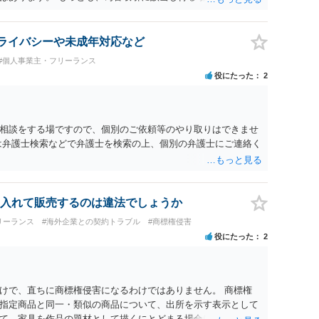
の規制の対象外となる余地があります。 この点については、単
に送金する」という資金の流れだけで判断することはできず、
ぐプラットフォームとしてどのように位置付けられるのか、利
 プライバシーや未成年対応など
のか、寄付の意思決定や寄付のタイミングがどのように設定さ
#個人事業主・フリーランス
組を踏まえて検討する必要があります。 そのため、現在検討さ
役にたった
2
当する可能性があるか、また、該当する場合にどのようなサー
形（収納代行など）で運用できるかについては、具体的なサー
士へご相談いただくことをお勧めいたします。
相談をする場ですので、個別のご依頼等のやり取りはできませ
は弁護士検索などで弁護士を検索の上、個別の弁護士にご連絡く
入れて販売するのは違法でしょうか
リーランス
#海外企業との契約トラブル
#商標権侵害
役にたった
2
けで、直ちに商標権侵害になるわけではありません。 商標権
指定商品と同一・類似の商品について、出所を示す表示として
て、家具を作品の題材として描くにとどまる場合は、通常、商