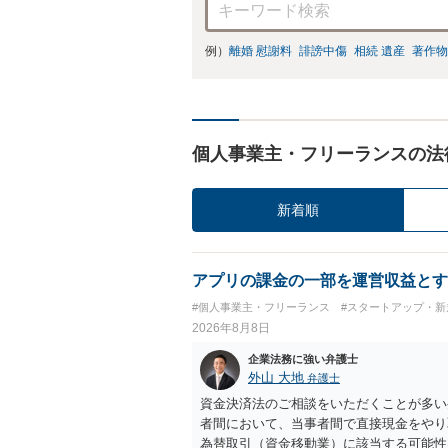
例）
離婚 慰謝料
誹謗中傷
相続 遺産
著作物
個人事業主・フリーランスの法
新着順
アプリの課金の一部を運営収益とす
#個人事業主・フリーランス
#スタートアップ・新
2026年8月8日
企業法務に強い弁護士
外山 大地
弁護士
資金決済法のご相談をいただくことが多い
者間において、当事者間で直接現金をやり
為替取引（資金移動業）に該当する可能性