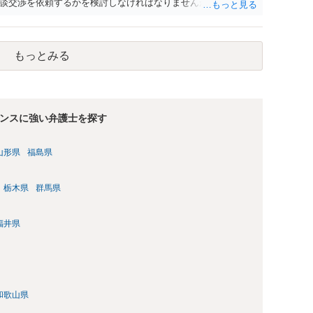
談交渉を依頼するかを検討しなければなりませんが、海外弁護
チャージが高く、費用倒れになる可能性も高いです。 公開の場
ので、詳細は別途お問合せいただいた方がよいかと存じます。
もっとみる
ンスに強い弁護士を探す
山形県
福島県
栃木県
群馬県
福井県
和歌山県