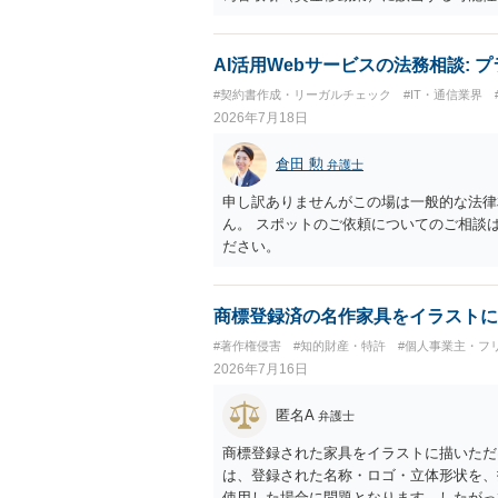
も、いわゆる収納代行として、資金移動業
に「利用者から資金を受け取り、寄付団体
アプリの仕組みが利用者と寄付団体をつな
AI活用Webサービスの法務相談:
用者からの支払がどのような性質のものな
#契約書作成・リーガルチェック
#IT・通信業界
れているのかなど、具体的なサービスの座
2026年7月18日
れているアプリについて、資金移動業に該
ビス設計にすれば資金移動業に該当しない
倉田 勲
弁護士
ビスの仕組みを確認した上で、個別に弁護
申し訳ありませんがこの場は一般的な法律
ん。 スポットのご依頼についてのご相談
ださい。
商標登録済の名作家具をイラストに
#著作権侵害
#知的財産・特許
#個人事業主・フ
2026年7月16日
匿名A
弁護士
商標登録された家具をイラストに描いただ
は、登録された名称・ロゴ・立体形状を、
使用した場合に問題となります。したがっ