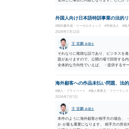
標権侵害にはなりにくいと考えられます。
し、公式商品やライセンス商品と誤認させ
得ます。家具のデザインに著作権が認めら
外国人向け日本語特訓事業の法的リ
プレゼントでも、著作権侵害は成立し得ま
#契約書作成・リーガルチェック
#学校法人
#個
しているかが重要です。 また、日本の商
2026年7月12日
る場合は、販売国の商標・意匠等を確認す
消滅している、侵害に当たらない、又は単
王 宣麟
弁護士
が販売していることだけでは、適法とは判
それなりに複雑な話であり、ビジネスを進
題がありますので、公開の場で回答する内
全体的な方向性でいえば、 ・提供するサ
け、サーフィンや農業体験、工場見学等の
流・学習機会として整理すること。 ・宿
ト本人と事業者の間で完結させ、日本語講
海外顧客への作品未払い問題、法的
と。 ・利用規約・免責条項では、①講師
#個人・プライベート
#個人事業主・フリーランス
立場であること、②参加者の移動・アクテ
2026年7月7日
重大な過失を除く範囲で事故等についての
等を作成された方がよろしいかと思います
王 宣麟
弁護士
ありますので、資料などを持参の上、弁護
本件のように海外顧客が相手方の場合、 
か が最も重要になります。 相手方の所