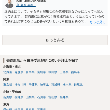
労働・雇用に強い弁護士
泉 亮介
弁護士
違約金について、そもそも雇用なのか業務委託なのかによっても変わ
ってきます。 契約書に記載がなく突然違約金という話となっているの
であれば請求に応じる必要がないという可能性もあるでしょう。 相手
は対応をされる前に個別に弁護士に相談をされることをお勧めしま
す。
もっとみる
都道府県から業務委託契約に強い弁護士を探す
北海道・東北
北海道
青森県
岩手県
宮城県
秋田県
山形県
福島県
関東
東京都
神奈川県
千葉県
埼玉県
茨城県
栃木県
群馬県
北陸・甲信越
新潟県
長野県
山梨県
石川県
富山県
福井県
東海
愛知県
静岡県
岐阜県
三重県