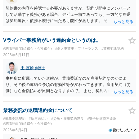
負担を時系列で整理し事実関係を共有すること ・「過去の貢献への最
契約書の内容を確認する必要がありますが、契約期間中にメンバーと
低限の謝意・一部清算」と「今後の関係・契約条件」の双方につい
して活動する義務がある場合、デビュー前であっても、一方的な辞退
て、複数の選択肢を用意して提案すること を意識されるとよいかと思
は契約違反・債務不履行に当たる可能性があります。 そのため、運営
います。 いずれにしても、契約書がないまま継続してきた経緯や、お
側に損害賠償請求の余地が全くないとはいえません。新メンバー募集
互いの認識・証拠関係によって結論が左右されるため、この回答はあ
費用、ライブ準備費用、レッスン関係費用なども、辞退によって実際
くまで一般論にとどまるものです。 具体的な見通しや請求可能額の目
に追加で発生した合理的費用であれば、損害として主張される可能性
Vライバー事務所がいう違約金というのは。
安については、実際のメール・チャット・業務内容の資料をお持ちの
があります。 もっとも、運営側の請求額がそのまま認められるわけで
#退職理由(自己都合・会社都合)
#個人事業主・フリーランス
#業務委託契約
うえ、弁護士に個別相談されることをおすすめします。
はありません。各費目について、具体的な損害、金額、辞退との因果
2026年6月11日
関係を示す必要があります。特に「レッスン費用無料」と表示されて
いた場合、辞退後に講師代やスタジオ代を当然に全額請求できるかは
王 宣麟
弁護士
慎重な検討が必要です。 また「家庭の事情」が正当な辞退理由になる
かは、その具体的内容によります。介護、転居、健康問題など、活動
事務所に所属していた形態が、業務委託なのか雇用契約なのかによ
継続が客観的に困難といえる事情があるかが重要です。 未成年であれ
り、その後の違約金条項の有効性等が変わってきます。雇用契約（労
ば、契約時に親権者の同意があったか、契約期間・活動義務・中途辞
働）なら全額払いが原則となりますので。 また、契約内容を合意した
退時の扱いについて親権者に説明されていたかも確認すべきです。 現
後に、会社サイドで一方的に契約内容を変更することはできないの
時点では、安易に支払義務を認めず、契約書、募集記事、LINE等を保
で、一定の違約金を後から一方的に請求された場合、支払義務負わな
存したうえで、請求費目、金額、根拠資料の明示を求めるのがよいと
いケースもあります。 詳しくは具体的な契約内容等にもよりますの
業務委託の退職違約金について
思います。回答前に弁護士へ相談することをおすすめします。
で、契約書等一式をそろえて弁護士からアドバイスをもらうのも一つ
#業務委託契約
#給与未払い
#労働・雇用契約違反
#安全配慮義務違反
かと思われます。
#退職理由(自己都合・会社都合)
2026年6月4日
役にたった
2