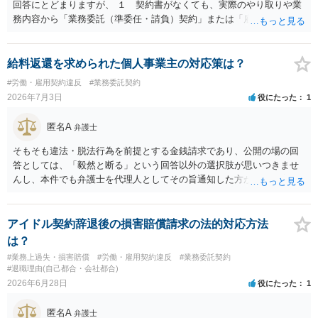
回答にとどまりますが、 １ 契約書がなくても、実際のやり取りや業
務内容から「業務委託（準委任・請負）契約」または「雇用契約」が
黙示に成立していると評価される余地があります。 もっとも、当初ボ
ランティア・無償協力という色彩が強かった場合には、契約内容（有
償か無償か）について当事者間の認識が大きな争点となり得ます。
給料返還を求められた個人事業主の対応策は？
２ 上記を前提に、これまでの業務についても、有償の業務委託契約
#労働・雇用契約違反
#業務委託契約
や雇用契約が成立していた前提で給与を請求するルートなどが理論上
2026年7月3日
役にたった
1
考えられます。 もっとも、裁判等で必ず認められるわけではなく、当
事者の認識やメール・チャットの内容等の証拠関係によって結論が変
匿名A
弁護士
わります。 ３ 報酬額については、事前の取決めがなくても、同種業
務の相場や通常の報酬水準を基準に「相当額」を算定して請求するこ
そもそも違法・脱法行為を前提とする金銭請求であり、公開の場の回
と自体は法律上否定されません。 ただし、相手方が「無償のつもりだ
答としては、「毅然と断る」という回答以外の選択肢が思いつきませ
った」と反論する可能性も高く、請求額の全額がそのまま認められる
んし、本件でも弁護士を代理人としてその旨通知した方がよい事案で
とは限らないため、交渉の場面では「理論上の満額」と「現実的な落
はないかと思います。
としどころ」を分けて考える必要があります。 ４ 制作側から名刺が
支給され、その肩書きで外部と打合せ・広報活動を行っていた事実
アイドル契約辞退後の損害賠償請求の法的対応方法
は、「プロジェクトの一員として継続的に業務を担当していた」こと
は？
を裏付ける有力な事情になります。もっとも、名刺の存在だけで有償
#業務上過失・損害賠償
#労働・雇用契約違反
#業務委託契約
契約や具体的な報酬額が自動的に認められるわけではなく、あくまで
#退職理由(自己都合・会社都合)
他の証拠と併せて評価される位置付けです。 ５ 今後も関わる場合
2026年6月28日
役にたった
1
は、業務範囲、報酬、期間・解約条件、著作権・クレジット表記、費
用負担等を明確に定めた業務委託契約書を締結しておくことを強くお
匿名A
弁護士
すすめします。円満な話し合いのためには、 ・これまでの業務内容・