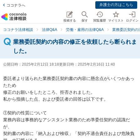
弁護士の方はこちら
ココナラへ
投稿する
探す
閲覧履歴
マイリスト
ログイン
ココナラ法律相談
法律Q&A
労働・雇用の法律Q&A
業務委託契約の
業務委託契約の内容の修正を依頼したら断られま
した。
公開日時：
2025年2月12日 18:18
更新日時：
2025年2月16日 11:40
委託者より送られた業務委託契約書の内容に懸念点がいくつかあっ
たため

修正のお願いをしたところ、拒否されました。

私から指摘した点、および委託者の回答は以下です。

①契約の性質について

業務内容は事務的なアシスタント業務のため準委任契約の認識だ
が、

契約書の内容に「納入および検収」「契約不適合責任および危険負