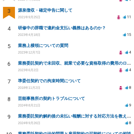
3
源泉徴収・確定申告に関して
11
2021年9月25日
4
研修中の辞職で違約金支払い義務はあるのか？
15
2023年4月18日
5
業務上横領についての質問
4
2023年12月7日
6
業務委託契約で未回収、就業で必要な資格取得の費用のローンを組まされた
4
2023年6月2日
7
準委任契約での拘束時間について
8
2018年11月2日
8
芸能事務所の契約トラブルについて
9
2024年8月21日
9
業務委託契約解約後の未払い報酬に対する対応方法を教えてください
8
2024年9月26日
業務委託契約の法的問題と雇用契約の可能性についての相談