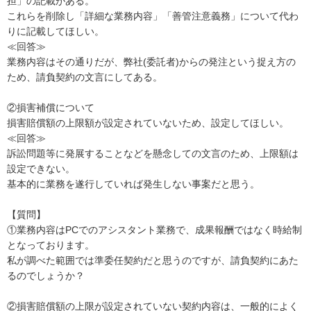
担」の記載がある。

これらを削除し「詳細な業務内容」「善管注意義務」について代わ
りに記載してほしい。

≪回答≫

業務内容はその通りだが、弊社(委託者)からの発注という捉え方の
ため、請負契約の文言にしてある。

②損害補償について

損害賠償額の上限額が設定されていないため、設定してほしい。

≪回答≫

訴訟問題等に発展することなどを懸念しての文言のため、上限額は
設定できない。

基本的に業務を遂行していれば発生しない事案だと思う。

【質問】

①業務内容はPCでのアシスタント業務で、成果報酬ではなく時給制
となっております。

私が調べた範囲では準委任契約だと思うのですが、請負契約にあた
るのでしょうか？

②損害賠償額の上限が設定されていない契約内容は、一般的によく