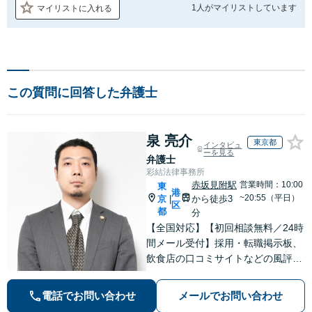
1人が
マイリストしています
マイリストに入れる
この質問に回答した弁護士
泉 亮介
東京都
インタビュ
ーを見る
弁護士
彩結法律事務所
赤坂見附駅
営業時間：10:00
東
港
~20:55（平日）
京
から徒歩3
|
区
都
分
【全国対応】【初回相談無料／24時
間メール受付】採用・転職掲示板、
飲食店の口コミサイトなどの風評被
害対策など実績あり！【刑事】犯罪
の種類を問わず相談可。可能な限り
電話でお問い合わせ
メールでお問い合わせ
早期対応で駆けつけサポート【労