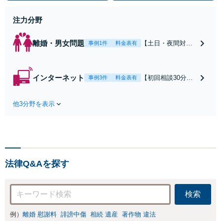
働】不当解雇・残業代請求はおまか
せください
注力分野
離婚・男女問題
【土日・夜間対応
事例1件
料金表有
可】【初回相談30
分無料】「相手方
から書面を提示さ
インターネット
【初回相談30分無
事例3件
料金表有
れたら、サインす
料】状況に応じて
る前にご相談を」
手段を使い分け、
経験豊富な弁護士
他3分野を表示
適切な方法で投稿
が全力で交渉にあ
の削除・発信者情
たります！相手方
報開示請求をおこ
と直接話す精神的
ないます「企業や
負担を軽減「弁護
お店の風評被害対
士の交渉で慰謝料
策／売り上げ低下
金額アップ／減額
法律Q&Aを探す
防止のために尽
交渉も対応可」
力」加害者側の対
【完全個室対応】
応可：開示請求の
検索
意見照会が来たと
きの対処法、被害
例）
離婚 慰謝料
誹謗中傷
相続 遺産
著作物 違法
者との示談交渉