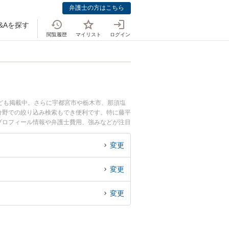
弁護士の方はこちら
&Aを探す
閲覧履歴
マイリスト
ログイン
ども掲載中。さらに宇都宮市や栃木市、那須塩
分野での絞り込み検索もでき便利です。特に藤平
のプロフィール情報や弁護士費用、強みなどが注目
の実績豊富な近くの弁護士を検索したい』『初回
変更
変更
変更