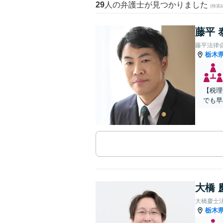
29
人の弁護士が見つかりました
(検索
藤平 
藤平法律
栃木
【税理
でも早
大橋 
大橋慶士
栃木