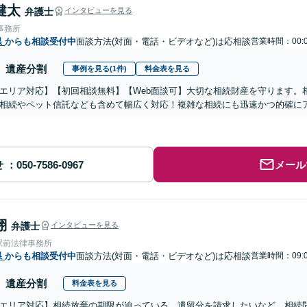
健太
弁護士
インタビューを見る
事務所
県
からも相談受付中
面談方法(対面・電話・ビデオなど)は応相談
営業時間：00:0
遺産分割
事例を見る(1件)
料金表を見る
エリア対応】【初回相談無料】【Web面談可】大切な相続財産を守ります。
相続やペット信託なども含めて幅広く対応！複雑な相続にも迅速かつ的確に
せ
メール
翔
弁護士
インタビューを見る
駅前法律事務所
県
からも相談受付中
面談方法(対面・電話・ビデオなど)は応相談
営業時間：09:0
遺産分割
料金表を見る
エリア対応】相続放棄の期限が迫っている、遺留分を請求したいなど、相続