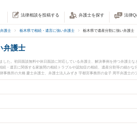
法律相談を投稿する
弁護士を探す
法律Q
弁護士
栃木県で相続・遺言に強い弁護士
栃木県で遺産分割に強い弁護士
い弁護士
りました。初回面談無料や休日面談に対応している弁護士、解決事例を持つ弁護士な
相続・遺言に関係する家族間の相続トラブルや認知症の相続、遺産分割等の細かな
律事務所の大橋 慶士弁護士、弁護士法人みずき 宇都宮事務所の金子 周平弁護士
た遺産分割のトラブルを今すぐに弁護士に相談したい』『遺産分割のトラブル解決
の弁護士に相談予約したい』などでお困りの相談者さんにおすすめです。