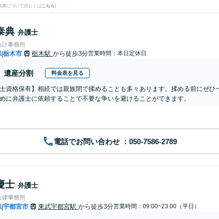
結果について詳しくは
こちら
)
泰典
弁護士
会計事務所
県
栃木市
栃木駅
から徒歩3分
営業時間：本日定休日
|
遺産分割
料金表を見る
士資格保有】相続では親族間で揉めることも多々あります。揉める前にぜひ
めに弁護士に依頼することで不要な争いを避けることができます。
電話でお問い合わせ
慶士
弁護士
法律事務所
県
宇都宮市
東武宇都宮駅
から徒歩3分
営業時間：09:00~23:00（平日）
|