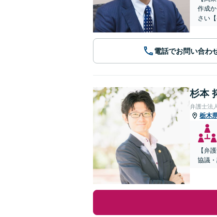
作成か
さい【
電話でお問い合わ
杉本 
弁護士法
栃木
【弁護
協議・