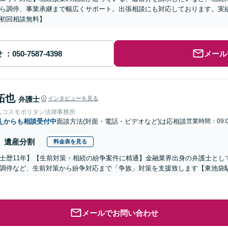
ら調停、事業承継まで幅広くサポート。出張相談にも対応しております。実
初回相談無料】
せ
メール
拓也
弁護士
インタビューを見る
人コスモポリタン法律事務所
県
からも相談受付中
面談方法(対面・電話・ビデオなど)は応相談
営業時間：09:
遺産分割
料金表を見る
士歴11年】【生前対策・相続の紛争案件に精通】金融業界出身の弁護士とし
調停など、生前対策から紛争対応まで「争族」対策を支援致します【東池袋
メールでお問い合わせ