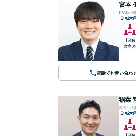
宮本 
KBM法律
栃木
【関東
業主の
電話でお問い合わ
稲葉 
武蔵小杉
栃木
【関東