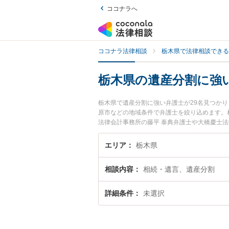
ココナラへ
ココナラ法律相談
栃木県で法律相談できる
栃木県の遺産分割に強
栃木県で遺産分割に強い弁護士が29名見つか
原市などの地域条件で弁護士を絞り込めます。
法律会計事務所の藤平 泰典弁護士や大橋慶士法
されています。『栃木県で土日や夜間に発生し
相談無料で遺産分割を法律相談できる栃木県内
エリア
栃木県
相談内容
相続・遺言、遺産分割
詳細条件
未選択