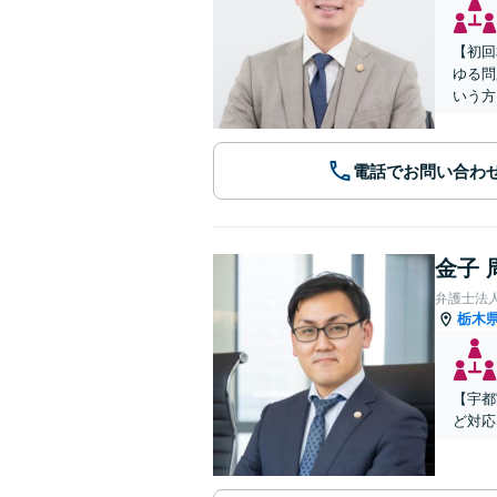
【初回
ゆる問
いう方
電話でお問い合わ
金子 
弁護士法
栃木
【宇都
ど対応