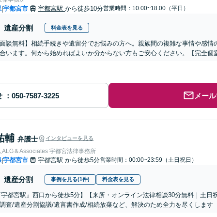
県
宇都宮市
宇都宮駅
から徒歩10分
営業時間：10:00~18:00（平日）
|
遺産分割
料金表を見る
面談無料】相続手続きや遺留分でお悩みの方へ。親族間の複雑な事情や感情
合います。何から始めればよいか分からない方もご安心ください。【完全個
せ
メール
祐輔
弁護士
インタビューを見る
LG＆Associates 宇都宮法律事務所
県
宇都宮市
宇都宮駅
から徒歩5分
営業時間：00:00~23:59（土日祝日）
|
遺産分割
事例を見る(1件)
料金表を見る
『宇都宮駅』西口から徒歩5分】【来所・オンライン法律相談30分無料｜土日
調査/遺産分割協議/遺言書作成/相続放棄など、解決のため全力を尽くします