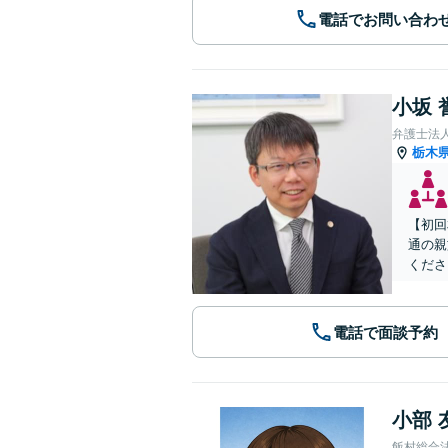
電話でお問い合わ
小坂 
弁護士法
栃木
【初回
通の親
くださ
電話で面談予約
小部 
飯村総合