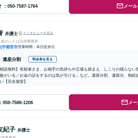
せ
メール
誉
弁護士
インタビューを見る
人栃のふたば法律事務所
県
宇都宮市
営業時間：本日定休日
|
遺産分割
料金表を見る
相談無料】依頼者さま、お相手の気持ちや立場も踏まえ、しこりの残らない
族がいる／お金の話をするのは気が引ける」など。遺産分割、遺留分、相続
い【完全個室】
メー
友紀子
弁護士
法律事務所