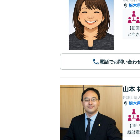
栃木
【初回
と向き
電話でお問い合わ
山本 
弁護士法人A
栃木
【JR
続財産