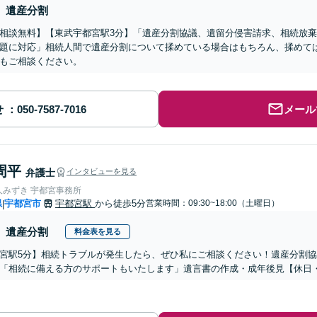
遺産分割
相談無料】【東武宇都宮駅3分】「遺産分割協議、遺留分侵害請求、相続放
題に対応」相続人間で遺産分割について揉めている場合はもちろん、揉めて
もご相談ください。
せ
メール
周平
弁護士
インタビューを見る
人みずき 宇都宮事務所
県
宇都宮市
宇都宮駅
から徒歩5分
営業時間：09:30~18:00（土曜日）
|
遺産分割
料金表を見る
宮駅5分】相続トラブルが発生したら、ぜひ私にご相談ください！遺産分割
「相続に備える方のサポートもいたします」遺言書の作成・成年後見【休日