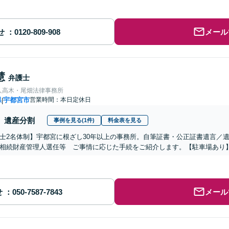
せ
メール
慧
弁護士
人高木・尾畑法律事務所
県
宇都宮市
営業時間：本日定休日
|
遺産分割
事例を見る(1件)
料金表を見る
士2名体制】宇都宮に根ざし30年以上の事務所。自筆証書・公正証書遺言／
相続財産管理人選任等 ご事情に応じた手続をご紹介します。【駐車場あり
せ
メール