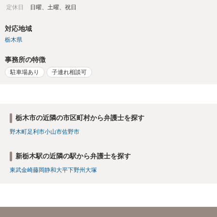
定休日
日曜、土曜、祝日
対応地域
栃木県
事務所の特徴
駐車場あり
子連れ相談可
栃木市の近隣の市区町村から弁護士を探す
野木町
足利市
小山市
佐野市
新栃木駅の近隣の駅から弁護士を探す
東武金崎
藤岡
静和
大平下
野州大塚