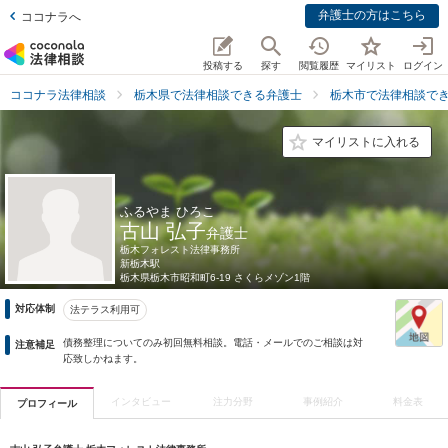
弁護士の方はこちら
ココナラへ
投稿する
探す
閲覧履歴
マイリスト
ログイン
ココナラ法律相談
栃木県で法律相談できる弁護士
栃木市で法律相談で
マイリストに入れる
ふるやま ひろこ
古山 弘子
弁護士
栃木フォレスト法律事務所
新栃木駅
栃木県
栃木市昭和町6-19 さくらメゾン1階
対応体制
法テラス利用可
債務整理についてのみ初回無料相談。電話・メールでのご相談は対
注意補足
応致しかねます。
インタビュー
注力分野
事例紹介
料金表
プロフィール