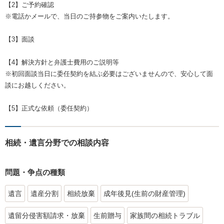
【2】ご予約確認
※電話かメールで、当日のご持参物をご案内いたします。
【3】面談
【4】解決方針と弁護士費用のご説明等
※初回面談当日に委任契約を結ぶ必要はございませんので、安心して面
談にお越しください。
【5】正式な依頼（委任契約）
相続・遺言分野での相談内容
問題・争点の種類
遺言
遺産分割
相続放棄
成年後見(生前の財産管理)
遺留分侵害額請求・放棄
生前贈与
家族間の相続トラブル