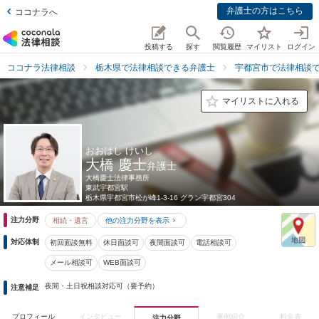
弁護士の方はこちら
ココナラへ
投稿する
探す
閲覧履歴
マイリスト
ログイン
ココナラ法律相談
栃木県で法律相談できる弁護士
宇都宮市で法律相談
マイリストに入れる
おおはし けいし
大橋 慶士
弁護士
大橋慶士法律事務所
東武宇都宮駅
栃木県
宇都宮市松が峰1-3-16 グラン宇都宮304
注力分野
相続・遺言
他の注力分野を表示
対応体制
初回面談無料
休日面談可
夜間面談可
電話相談可
メール相談可
WEB面談可
夜間・土日祝相談対応可（要予約）
注意補足
プロフィール
インタビュー
事例紹介
料金表
注力分野