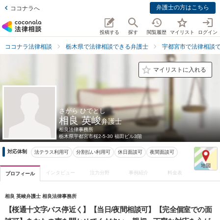
弁護士の方はこちら
ココナラへ
投稿する
探す
閲覧履歴
マイリスト
ログイン
ココナラ法律相談
栃木県で法律相談できる弁護士
宇都宮市で法律相談
マイリストに入れる
さがら ひでとし
相良 英峻
弁護士
相良法律事務所
栃木県
宇都宮市桜2-5-30 福田ビル3階
対応体制
法テラス利用可
分割払い利用可
休日面談可
夜間面談可
インタビュー
注力分野
事例紹介
料金表
プロフィール
相良 英峻弁護士 相良法律事務所
【桜通十文字バス停近く】【当日/夜間相談可】【完全個室での面