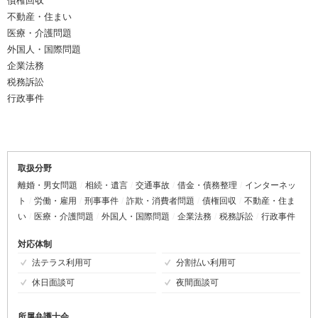
債権回収
不動産・住まい
医療・介護問題
外国人・国際問題
企業法務
税務訴訟
行政事件
取扱分野
離婚・男女問題
相続・遺言
交通事故
借金・債務整理
インターネッ
ト
労働・雇用
刑事事件
詐欺・消費者問題
債権回収
不動産・住ま
い
医療・介護問題
外国人・国際問題
企業法務
税務訴訟
行政事件
対応体制
法テラス利用可
分割払い利用可
休日面談可
夜間面談可
所属弁護士会