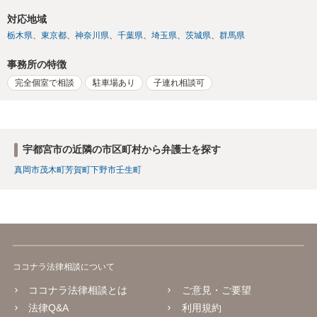
対応地域
栃木県
東京都
神奈川県
千葉県
埼玉県
茨城県
群馬県
事務所の特徴
完全個室で相談
駐車場あり
子連れ相談可
宇都宮市の近隣の市区町村から弁護士を探す
真岡市
茂木町
芳賀町
下野市
壬生町
ココナラ法律相談について
ココナラ法律相談とは
ご意見・ご要望
法律Q&A
利用規約