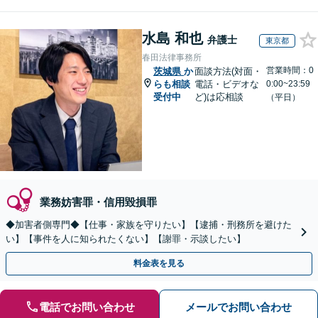
水島 和也
弁護士
東京都
春田法律事務所
営業時間：0
茨城県
か
面談方法(対面・
らも相談
電話・ビデオな
0:00~23:59
受付中
ど)は応相談
（平日）
業務妨害罪・信用毀損罪
◆加害者側専門◆【仕事・家族を守りたい】【逮捕・刑務所を避けた
い】【事件を人に知られたくない】【謝罪・示談したい】
料金表を見る
電話でお問い合わせ
メールでお問い合わせ