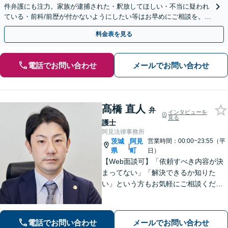
件弁護にも注力。家族が逮捕された・釈放してほしい・不当に疑われ
ている・前科/前歴が付かないようにしたい等はお早めにご相談を。迅
速に的確な対応に定評あり【分割払い可】
料金表を見る
電話でお問い合わせ
メールでお問い合わせ
髙橋 直人
弁
インタビューを
見る
護士
阿見法律事務所
茨城
阿見
営業時間：00:00~23:55（平
|
県
町
日）
【Web面談可】「依頼すべき内容が決
まってない」「解決できるか知りた
い」という方もお気軽にご相談くださ
い【阿見町役場近く】相続問題、 交通
事故、 借金問題、 企業法務など幅広く
対応できます
電話でお問い合わせ
メールでお問い合わせ