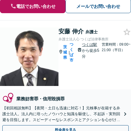
電話でお問い合わせ
メールでお問い合わせ
安藤 伸介
弁護士
弁護士法人心 つくば法律事務所
つ
つくば駅
営業時間：09:00~
茨
く
21:00（平日）
から徒歩5
城
|
ば
分
県
市
業務妨害罪・信用毀損罪
【初回相談無料】【夜間・土日も迅速に対応！】元検事が在籍する弁
護士法人。法人内に培ったノウハウと知識を駆使し、不起訴・実刑回
避を目指します。スピーディーなレスポンスとアクションを心がけ、
最善の解決を目指します【電話相談可】
料金表を見る