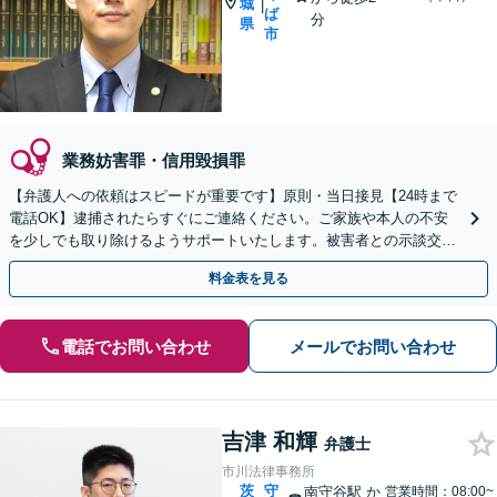
城
|
ば
分
県
市
業務妨害罪・信用毀損罪
【弁護人への依頼はスピードが重要です】原則・当日接見【24時まで
電話OK】逮捕されたらすぐにご連絡ください。ご家族や本人の不安
を少しでも取り除けるようサポートいたします。被害者との示談交渉
もお任せください。
料金表を見る
電話でお問い合わせ
メールでお問い合わせ
吉津 和輝
弁護士
市川法律事務所
茨
守
南守谷駅
か
営業時間：08:00~