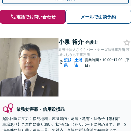
電話でお問い合わせ
メールで面談予約
小泉 裕介
弁護士
弁護士法人さくらパートナーズ法律事務所 茨
城つちうら主事務所
茨城
土浦
営業時間：10:00~17:00（平
|
県
市
日）
業務妨害罪・信用毀損罪
起訴回避に注力！接見地域：茨城県内・葛飾・亀有・我孫子【無料駐
車場あり】ご意向に寄り添い、状況に応じたサポートに努めます。在
宅事件に切り替え後も一貫して対応。真摯な示談交渉で被害者との和