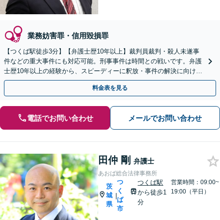
業務妨害罪・信用毀損罪
【つくば駅徒歩3分】【弁護士歴10年以上】裁判員裁判・殺人未遂事
件などの重大事件にも対応可能。刑事事件は時間との戦いです。弁護
士歴10年以上の経験から、スピーディーに釈放・事件の解決に向けて
動きます！【夜間・休日の相談可能】
料金表を見る
電話でお問い合わせ
メールでお問い合わせ
田仲 剛
弁護士
あおば総合法律事務所
つ
つくば駅
営業時間：09:00~
茨
く
19:00（平日）
から徒歩1
城
|
ば
分
県
市