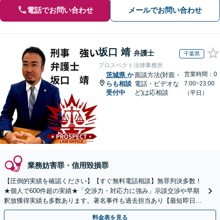
電話でお問い合わせ
メールでお問い合わせ
坂口 靖
弁護士
千葉県
プロスペクト法律事務所
営業時間：0
茨城県
か
面談方法(対面・
らも相談
電話・ビデオな
7:00~23:00
受付中
ど)は応相談
（平日）
業務妨害罪・信用毀損罪
【圧倒的実績を確認ください】【すぐ無料電話相談】無罪判決多数！
★個人で600件超の実績★「交渉力・対応力に強み」示談交渉や早期
釈放獲得実績も多数あります。著名事件も過去担当あり【最短即日接
見】【土日対応可】【メディア出演・掲載多数】
料金表を見る