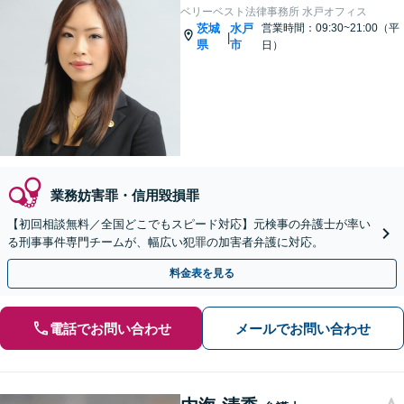
ベリーベスト法律事務所 水戸オフィス
茨城
水戸
営業時間：09:30~21:00（平
|
県
市
日）
業務妨害罪・信用毀損罪
【初回相談無料／全国どこでもスピード対応】元検事の弁護士が率い
る刑事事件専門チームが、幅広い犯罪の加害者弁護に対応。
料金表を見る
電話でお問い合わせ
メールでお問い合わせ