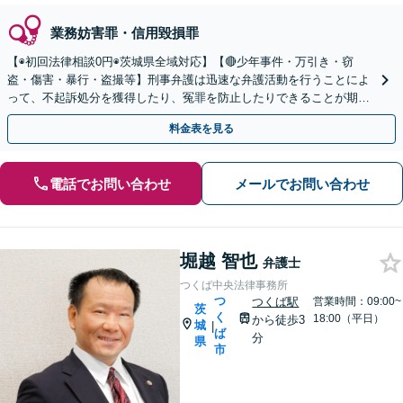
業務妨害罪・信用毀損罪
【◉初回法律相談0円◉茨城県全域対応】【🔴少年事件・万引き・窃
盗・傷害・暴行・盗撮等】刑事弁護は迅速な弁護活動を行うことによ
って、不起訴処分を獲得したり、冤罪を防止したりできることが期待
できます。可能な限り当日のご相談にも対応いたします。
料金表を見る
電話でお問い合わせ
メールでお問い合わせ
堀越 智也
弁護士
つくば中央法律事務所
つ
つくば駅
営業時間：09:00~
茨
く
18:00（平日）
から徒歩3
城
|
ば
分
県
市