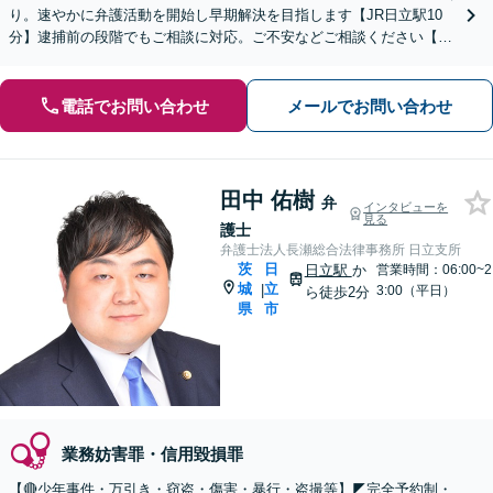
り。速やかに弁護活動を開始し早期解決を目指します【JR日立駅10
分】逮捕前の段階でもご相談に対応。ご不安などご相談ください【土
日祝対応可】解決まで事務所一丸で徹底サポート
電話でお問い合わせ
メールでお問い合わせ
田中 佑樹
弁
インタビューを
見る
護士
弁護士法人長瀬総合法律事務所 日立支所
茨
日
日立駅
か
営業時間：06:00~2
城
立
|
3:00（平日）
ら徒歩2分
県
市
業務妨害罪・信用毀損罪
【🔴少年事件・万引き・窃盗・傷害・暴行・盗撮等】◤完全予約制・