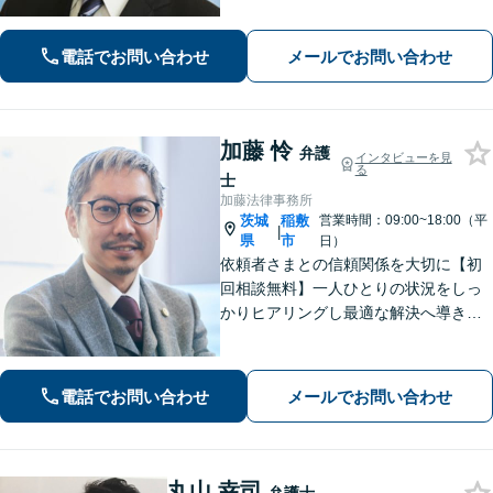
納得の行くまでご説明をいたします。
お困りのことがございましたらお気軽
にご相談ください。
電話でお問い合わせ
メールでお問い合わせ
加藤 怜
弁護
インタビューを見
る
士
加藤法律事務所
茨城
稲敷
営業時間：09:00~18:00（平
|
県
市
日）
依頼者さまとの信頼関係を大切に【初
回相談無料】一人ひとりの状況をしっ
かりヒアリングし最適な解決へ導きま
す／離婚・相続・交通事故・債務整
理・企業法務・個人事業など幅広く対
応／見通しや方針を明確に提案／弁護
電話でお問い合わせ
メールでお問い合わせ
士費用もわかりやすく説明【夜間相談
可】
丸山 幸司