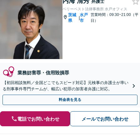
内海 清秀
弁護士
ベリーベスト法律事務所 水戸オフィス
茨城
水戸
営業時間：09:30~21:00（平
|
県
市
日）
業務妨害罪・信用毀損罪
【初回相談無料／全国どこでもスピード対応】元検事の弁護士が率い
る刑事事件専門チームが、幅広い犯罪の加害者弁護に対応。
料金表を見る
電話でお問い合わせ
メールでお問い合わせ