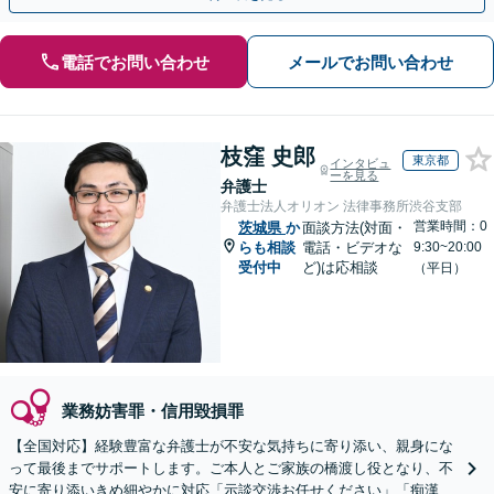
電話でお問い合わせ
メールでお問い合わせ
枝窪 史郎
東京都
インタビュ
ーを見る
弁護士
弁護士法人オリオン 法律事務所渋谷支部
営業時間：0
茨城県
か
面談方法(対面・
らも相談
電話・ビデオな
9:30~20:00
受付中
ど)は応相談
（平日）
業務妨害罪・信用毀損罪
【全国対応】経験豊富な弁護士が不安な気持ちに寄り添い、親身にな
って最後までサポートします。ご本人とご家族の橋渡し役となり、不
安に寄り添いきめ細やかに対応「示談交渉お任せください」「痴漢／