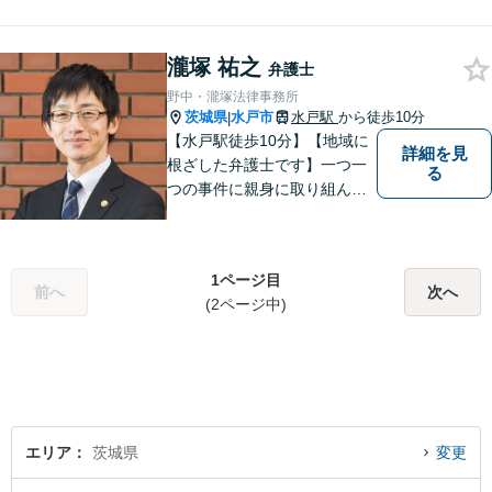
で支えます。🔷不安な日々を
終わらせるために安心の第一
瀧塚 祐之
歩を踏み出しましょう。お気
弁護士
軽にお問い合わせください。
野中・瀧塚法律事務所
茨城県
水戸市
水戸駅
から徒歩10分
|
【水戸駅徒歩10分】【地域に
詳細を見
根ざした弁護士です】一つ一
る
つの事件に親身に取り組んで
いくことを心がけています。
【開設55年以上の法律事務
所】相談者の意向をきちんと
1ページ目
把握した上で、正当な権利を
前へ
次へ
(2ページ中)
守るために丁寧な対応を致し
ます。
エリア
茨城県
変更