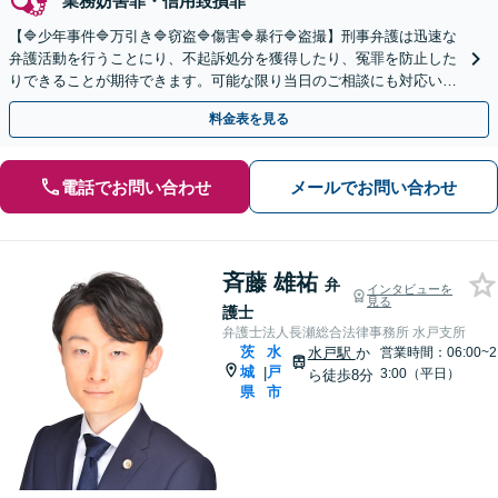
業務妨害罪・信用毀損罪
【🔷少年事件🔷万引き🔷窃盗🔷傷害🔷暴行🔷盗撮】刑事弁護は迅速な
弁護活動を行うことにり、不起訴処分を獲得したり、冤罪を防止した
りできることが期待できます。可能な限り当日のご相談にも対応いた
します。◤完全予約制・初回法律相談無料◢
料金表を見る
電話でお問い合わせ
メールでお問い合わせ
斉藤 雄祐
弁
インタビューを
見る
護士
弁護士法人長瀬総合法律事務所 水戸支所
茨
水
水戸駅
か
営業時間：06:00~2
城
戸
|
3:00（平日）
ら徒歩8分
県
市