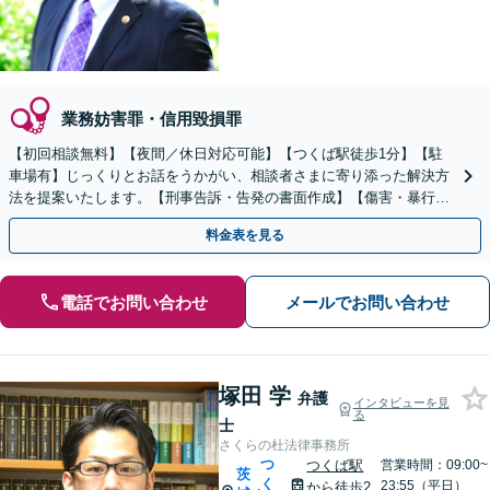
業務妨害罪・信用毀損罪
【初回相談無料】【夜間／休日対応可能】【つくば駅徒歩1分】【駐
車場有】じっくりとお話をうかがい、相談者さまに寄り添った解決方
法を提案いたします。【刑事告訴・告発の書面作成】【傷害・暴行・
窃盗・詐欺・覚せい剤】【私選・国選弁護人を数多く経験】
料金表を見る
電話でお問い合わせ
メールでお問い合わせ
塚田 学
弁護
インタビューを見
る
士
さくらの杜法律事務所
つ
つくば駅
営業時間：09:00~
茨
く
23:55（平日）
から徒歩2