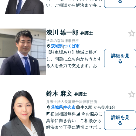
る
い、ご相談から解決まで弁護
士がサポートいたします。迅
速対応・誠実さと経験で支え
ます。🔷不安な日々を終わら
漆川 雄一郎
せるために安心の第一歩を踏
弁護士
み出しましょう。お気軽にお
学園の森法律事務所
問い合わせください。
茨城県
つくば市
|
【駐車場あり】地域に根ざ
詳細を見
し、問題に立ち向かおうとす
る
る人を全力で支えます。お困
りの方は、お気軽にご相談く
ださい。
鈴木 麻文
弁護士
弁護士法人長瀬総合法律事務所
茨城県
牛久市
牛久駅
から徒歩1分
|
◤初回相談無料◢ 🔷お悩みに
詳細を見
真摯に向き合い、ご相談から
る
解決まで丁寧に適切にサポー
トいたします。誠実さと経験