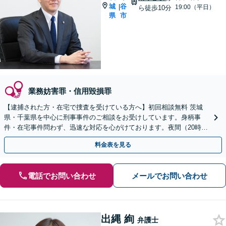
城
谷
|
19:00（平日）
ら徒歩10分
県
市
業務妨害罪・信用毀損罪
【逮捕された方・在宅で捜査を受けている方へ】初回相談無料 茨城
県・千葉県を中心に刑事事件のご相談をお受けしています。身柄事
件・在宅事件問わず、迅速な対応を心がけております。夜間（20時ま
で）休日のご相談にも対応しています。
料金表を見る
電話でお問い合わせ
メールでお問い合わせ
出縄 絢
弁護士