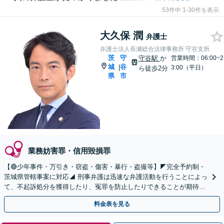
53件中 1-30件を表示
大久保 潤
弁護士
弁護士法人長瀬総合法律事務所 守谷支所
茨
守
守谷駅
か
営業時間：06:00~2
城
谷
|
3:00（平日）
ら徒歩2分
県
市
業務妨害罪・信用毀損罪
【🔴少年事件・万引き・窃盗・傷害・暴行・盗撮等】◤完全予約制・
茨城県管轄事案に対応◢ 刑事弁護は迅速な弁護活動を行うことによっ
て、不起訴処分を獲得したり、冤罪を防止したりできることが期待で
きます。可能な限り当日のご相談にも対応いたします。
料金表を見る