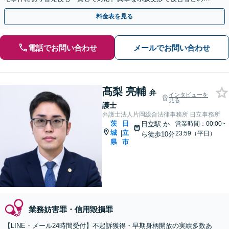
解を目指します【夜間休日対応】【土浦駅よりバス10分】
料金表を見る
電話でお問い合わせ
メールでお問い合わせ
髙梨 亮輔
弁
インタビューを
見る
護士
弁護士法人片岡総合法律事務所 日立事務所
茨
日
日立駅
か
営業時間：00:00~
城
立
|
23:59（平日）
ら徒歩10分
県
市
業務妨害罪・信用毀損罪
【LINE・メール24時間受付】不起訴獲得・早期身柄開放の実績多数あ