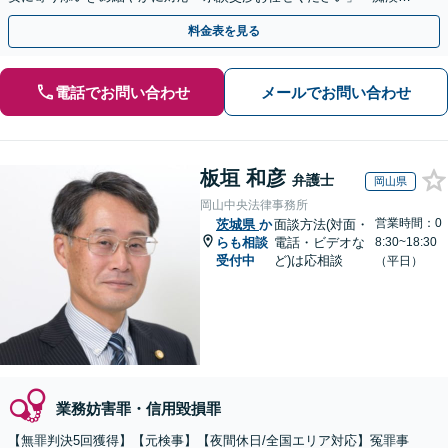
盗撮／暴行・傷害／窃盗／薬物」【完全個室対応】
料金表を見る
電話でお問い合わせ
メールでお問い合わせ
板垣 和彦
弁護士
岡山県
岡山中央法律事務所
営業時間：0
茨城県
か
面談方法(対面・
らも相談
電話・ビデオな
8:30~18:30
受付中
ど)は応相談
（平日）
業務妨害罪・信用毀損罪
【無罪判決5回獲得】【元検事】【夜間休日/全国エリア対応】冤罪事