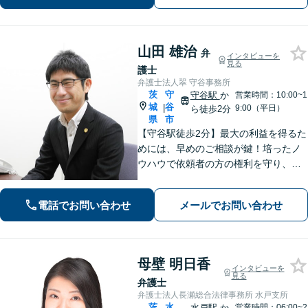
山田 雄治
弁
インタビューを
見る
護士
弁護士法人翠 守谷事務所
茨
守
守谷駅
か
営業時間：10:00~1
城
谷
|
9:00（平日）
ら徒歩2分
県
市
【守谷駅徒歩2分】最大の利益を得るた
めには、早めのご相談が鍵！培ったノ
ウハウで依頼者の方の権利を守り、最
上のリーガルサービスをお届けしま
す。借金、遺言相続、離婚、企業法務
電話でお問い合わせ
メールでお問い合わせ
その他どんな相談でも受け付けます。
母壁 明日香
インタビューを
見る
弁護士
弁護士法人長瀬総合法律事務所 水戸支所
茨
水
水戸駅
か
営業時間：06:00~2