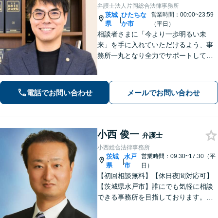
弁護士法人片岡総合法律事務所
茨城
ひたちな
営業時間：00:00~23:59
|
県
か市
（平日）
相談者さまに「今より一歩明るい未
来」を手に入れていただけるよう、事
務所一丸となり全力でサポートしてま
いります。独自の経営顧問サービスを
提供する企業法務／税理士の資格を活
かした相続関連業務／交通事故などに
電話でお問い合わせ
メールでお問い合わせ
幅広く対応します【初回相談無料】
【土日祝対応可】
小西 俊一
弁護士
小西総合法律事務所
茨城
水戸
営業時間：09:30~17:30（平
|
県
市
日）
【初回相談無料】【休日夜間対応可】
【茨城県水戸市】誰にでも気軽に相談
できる事務所を目指しております。依
頼者の方の費用対効果の観点からもご