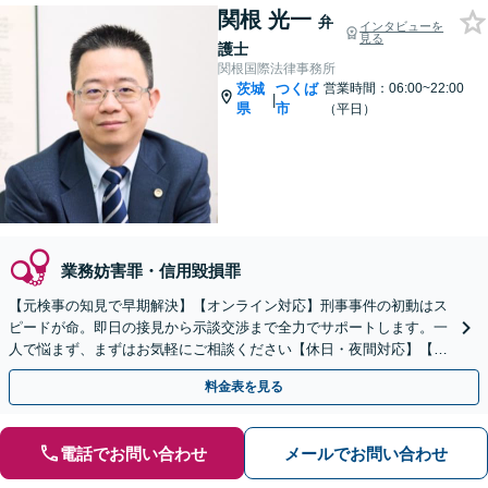
関根 光一
弁
インタビューを
見る
護士
関根国際法律事務所
茨城
つくば
営業時間：06:00~22:00
|
県
市
（平日）
業務妨害罪・信用毀損罪
【元検事の知見で早期解決】【オンライン対応】刑事事件の初動はス
ピードが命。即日の接見から示談交渉まで全力でサポートします。一
人で悩まず、まずはお気軽にご相談ください【休日・夜間対応】【英
語・ベトナム語対応可】
料金表を見る
電話でお問い合わせ
メールでお問い合わせ