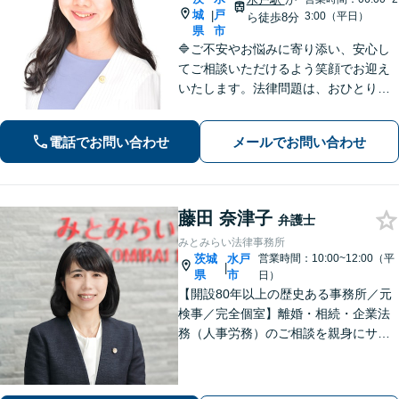
城
戸
|
3:00（平日）
ら徒歩8分
県
市
🔷ご不安やお悩みに寄り添い、安心し
てご相談いただけるよう笑顔でお迎え
いたします。法律問題は、おひとりで
悩まずに、お気軽にお問い合わせいた
だき、まずは弁護士へご相談くださ
電話でお問い合わせ
メールでお問い合わせ
い。🔷遺産相続問題・離婚問題・男女
トラブル・交通事故・企業法務等幅広
く対応可能
藤田 奈津子
弁護士
みとみらい法律事務所
茨城
水戸
営業時間：10:00~12:00（平
|
県
市
日）
【開設80年以上の歴史ある事務所／元
検事／完全個室】離婚・相続・企業法
務（人事労務）のご相談を親身にサポ
ートいたします。相続・離婚など家族
に関する問題の実績豊富／協議・調
停・訴訟まで円滑に対応／人事労務を