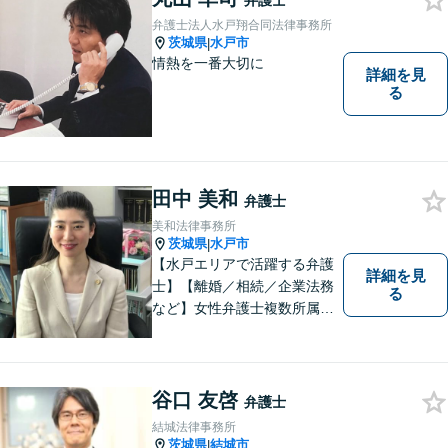
弁護士
弁護士法人水戸翔合同法律事務所
茨城県
水戸市
|
情熱を一番大切に
詳細を見
る
田中 美和
弁護士
美和法律事務所
茨城県
水戸市
|
【水戸エリアで活躍する弁護
詳細を見
士】【離婚／相続／企業法務
る
など】女性弁護士複数所属／
多岐にわたる分野で解決実績
あり。皆様の新たな一歩を支
援すべく、多面的にサポート
いたします。お困りごとがあ
谷口 友啓
弁護士
ればお気軽にご相談くださ
結城法律事務所
い。
茨城県
結城市
|