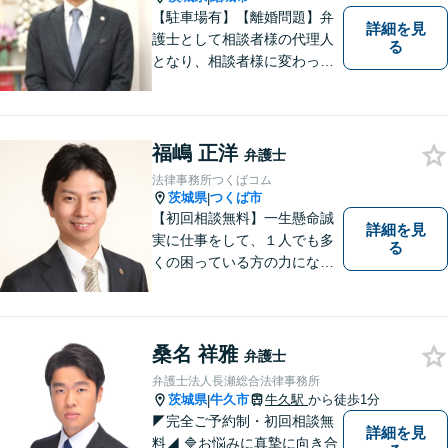
【駐車場有】【離婚問題】弁
詳細を見
護士として相談者様の代理人
る
となり、相談者様に変わって
対応し、後のトラブルを未然
に防ぎます。 易しい言葉で、
明確に判断をお示しし、問題
解決をサポートさせていただ
福嶋 正洋
弁護士
きますので、是非ご相談くだ
法律事務所つくばコム
さい。
茨城県
つくば市
|
【初回相談無料】一生懸命誠
詳細を見
実に仕事をして、１人でも多
る
くの困っている方の力にな
り、依頼者から感謝されるよ
うな弁護士像を理想としてき
ました。弁護士に相談すべき
事案かどうかも含め、私が親
桑名 祥雅
弁護士
切・丁寧にご対応致します。
弁護士法人長瀬総合法律事務所
ぜひご相談ください。
茨城県
牛久市
牛久駅
から徒歩1分
|
◤完全ご予約制・初回相談無
詳細を見
料◢ 🔷お悩みに真摯に向き合