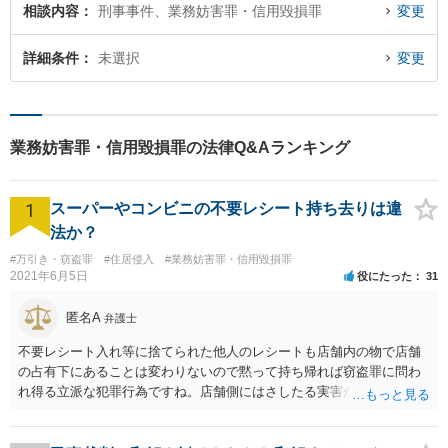
相談内容
刑事事件、業務妨害罪・信用毀損罪
変更
詳細条件
未選択
変更
業務妨害罪・信用毀損罪の法律Q&Aランキング
1
スーパーやコンビニの不要レシート持ち去りは違
法か？
#万引き・窃盗罪
#住居侵入
#業務妨害罪・信用毀損罪
2021年6月5日
役にたった
31
匿名A
弁護士
不要レシート入れ等に捨てられた他人のレシートも店舗内の物で店舗
の占有下にあることは変わりないので黙って持ち帰れば窃盗罪に問わ
れ得る立派な犯罪行為ですね。店舗側にはさしたる実害がない以上、
わざわざ面倒な被害申告等を行うことは稀で、窃盗罪として検挙され
るリスクは低いと思いますが、万が一検挙された場合のこと等を考え