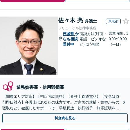
佐々木 亮
弁護士
東京都
フリューゲル法律事務所
営業時間：1
茨城県
か
面談方法(対面・
らも相談
電話・ビデオな
0:00~19:00
受付中
ど)は応相談
（平日）
業務妨害罪・信用毀損罪
【関東エリア対応】【初回面談無料】【弁護士直通電話】【接見は原
則即日対応】弁護士はあなたの味方です。ご家族の逮捕・警察からの
聴取など、徹底したサポートで、早期釈放・執行猶予・無罪証明を目
指します【WEB面談可】【休日・夜間・当日相談に対応】
料金表を見る