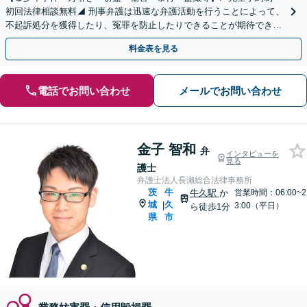
初回法律相談無料◢ 刑事弁護は迅速な弁護活動を行うことによって、
不起訴処分を獲得したり、冤罪を防止したりできることが期待できま
す。可能な限り当日のご相談にも対応いたします。
料金表を見る
電話でお問い合わせ
メールでお問い合わせ
金子 智和
弁
インタビューを
見る
護士
弁護士法人長瀬総合法律事務所
茨
牛
牛久駅
か
営業時間：06:00~2
城
久
|
3:00（平日）
ら徒歩1分
県
市