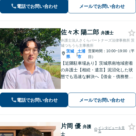
中心とした企業法務に対応
電話でお問い合わせ
メールでお問い合わせ
佐々木 陽二郎
弁護士
弁護士法人さくらパートナーズ法律事務所 茨
城つちうら主事務所
茨城
土浦
営業時間：10:00~19:00（平
|
県
市
日）
【近隣駐車場あり】茨城県南地域密着
の弁護士【相続・遺言】泥沼化した状
態でも迅速な解決へ【借金・債務整
理】個人法人問わず債務整理に尽力。
一つひとつの問題に真摯に向き合いま
す。【初回面談無料】【法テラス利用
電話でお問い合わせ
メールでお問い合わせ
可】【休日・夜間対応可】
片岡 優
弁護
インタビューを見
る
士