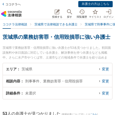
弁護士の方はこちら
ココナラへ
投稿する
探す
閲覧履歴
マイリスト
ログイン
ココナラ法律相談
茨城県で法律相談できる弁護士
茨城県で刑事事件に
茨城県の業務妨害罪・信用毀損罪に強い弁護士
茨城県で業務妨害罪・信用毀損罪に強い弁護士が53名見つかりました。初回面
談無料や休日面談に対応している弁護士、解決事例を持つ弁護士なども掲載
中。さらに水戸市やつくば市、土浦市などの地域条件で弁護士を絞り込めま
す。刑事事件に関係する加害者側や少年事件、再犯・前科あり等の細かな分野
での絞り込み検索もでき便利です。特に弁護士法人長瀬総合法律事務所 守谷支
エリア
茨城県
変更
所の大久保 潤弁護士や弁護士法人心 つくば法律事務所の安藤 伸介弁護士、弁
護士法人さくらパートナーズ法律事務所 茨城つちうら主事務所の小泉 裕介弁護
相談内容
刑事事件、業務妨害罪・信用毀損罪
変更
士のプロフィール情報や弁護士費用、強みなどが注目されています。『茨城県
で土日や夜間に発生した業務妨害罪・信用毀損罪のトラブルを今すぐに弁護士
に相談したい』『業務妨害罪・信用毀損罪のトラブル解決の実績豊富な近くの
詳細条件
未選択
変更
弁護士を検索したい』『初回相談無料で業務妨害罪・信用毀損罪を法律相談で
きる茨城県内の弁護士に相談予約したい』などでお困りの相談者さんにおすす
めです。
53
人の弁護士が見つかりました
(検索結果について詳しくは
こちら
)