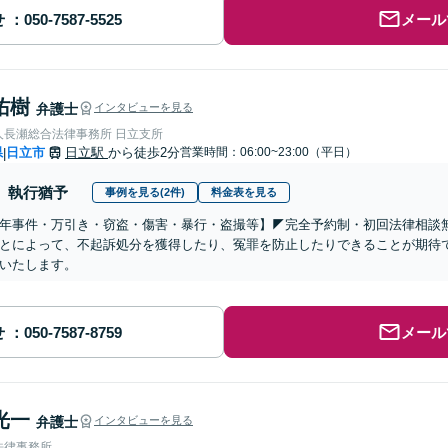
せ
メール
佑樹
弁護士
インタビューを見る
人長瀬総合法律事務所 日立支所
県
日立市
日立駅
から徒歩2分
営業時間：06:00~23:00（平日）
|
執行猶予
事例を見る(2件)
料金表を見る
少年事件・万引き・窃盗・傷害・暴行・盗撮等】◤完全予約制・初回法律相談
とによって、不起訴処分を獲得したり、冤罪を防止したりできることが期待
いたします。
せ
メール
光一
弁護士
インタビューを見る
法律事務所