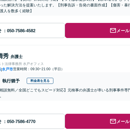
った解決方法を提案いたします。【刑事告訴・告発の書面作成】【傷害・暴
護人を数多く経験】
せ
メール
清秀
弁護士
スト法律事務所 水戸オフィス
県
水戸市
営業時間：09:30~21:00（平日）
|
執行猶予
料金表を見る
相談無料／全国どこでもスピード対応】元検事の弁護士が率いる刑事事件専
。
せ
メール