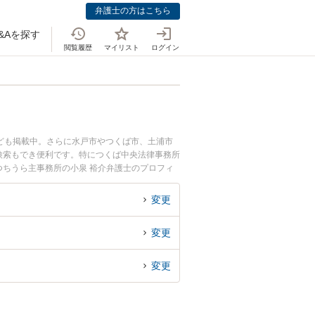
弁護士の方はこちら
&Aを探す
閲覧履歴
マイリスト
ログイン
ども掲載中。さらに水戸市やつくば市、土浦市
検索もでき便利です。特につくば中央法律事務所
つちうら主事務所の小泉 裕介弁護士のプロフィ
相談したい』『執行猶予のトラブル解決の実績豊
の相談者さんにおすすめです。
変更
変更
変更