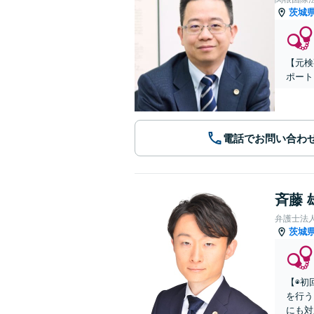
茨城
【元検
ポート
電話でお問い合わ
斉藤 
弁護士法
茨城
【◉初
を行う
にも対