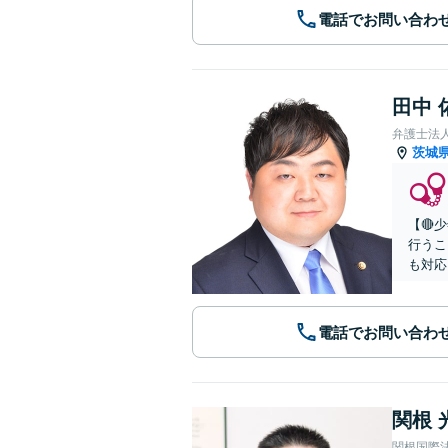
電話でお問い合わ
田中 
弁護士法
茨城
【🔴
行うこ
も対応
電話でお問い合わ
関根 
関根国際