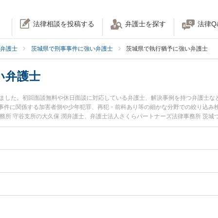
法律相談を投稿する
弁護士を探す
法律Q
弁護士
茨城県で刑事事件に強い弁護士
茨城県で執行猶予に強い弁護士
い弁護士
りました。初回面談無料や休日面談に対応している弁護士、解決事例を持つ弁護士な
事件に関係する加害者側や少年犯罪、再犯・前科あり等の細かな分野での絞り込み
務所 守谷支所の大久保 潤弁護士、弁護士法人さくらパートナーズ法律事務所 茨城
います。『茨城県で土日や夜間に発生した執行猶予のトラブルを今すぐに弁護士に
料で執行猶予を法律相談できる茨城県内の弁護士に相談予約したい』などでお困り