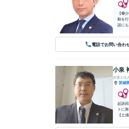
【🔴
動を行
談にも
電話でお問い合わ
小泉 
弁護士法
茨城
起訴回
トに努
【土浦