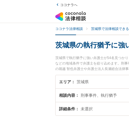
ココナラへ
ココナラ法律相談
茨城県で法律相談できる
茨城県の執行猶予に強
茨城県で執行猶予に強い弁護士が54名見つか
などの地域条件で弁護士を絞り込めます。刑事
の堀越 智也弁護士や弁護士法人長瀬総合法律事
ール情報や弁護士費用、強みなどが注目されて
富な近くの弁護士を検索したい』『初回相談無
エリア
茨城県
相談内容
刑事事件、執行猶予
詳細条件
未選択