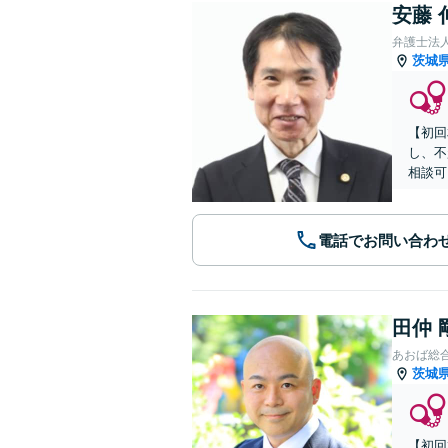
安藤 
弁護士法
茨城
【初回
し、不
相談可
電話でお問い合わ
田仲 
あおば総
茨城
【初回