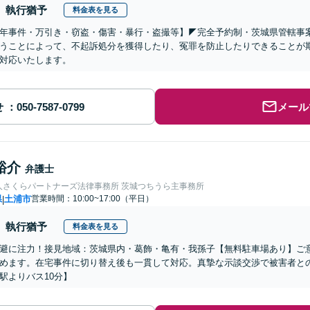
執行猶予
料金表を見る
少年事件・万引き・窃盗・傷害・暴行・盗撮等】◤完全予約制・茨城県管轄事
うことによって、不起訴処分を獲得したり、冤罪を防止したりできることが
対応いたします。
せ
メール
裕介
弁護士
人さくらパートナーズ法律事務所 茨城つちうら主事務所
県
土浦市
営業時間：10:00~17:00（平日）
|
執行猶予
料金表を見る
避に注力！接見地域：茨城県内・葛飾・亀有・我孫子【無料駐車場あり】ご
めます。在宅事件に切り替え後も一貫して対応。真摯な示談交渉で被害者と
駅よりバス10分】