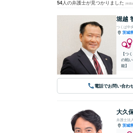
54
人の弁護士が見つかりました
(検索
堀越 
つくば中
茨城
【つく
の戦い
能】
電話でお問い合わ
大久保
弁護士法
茨城