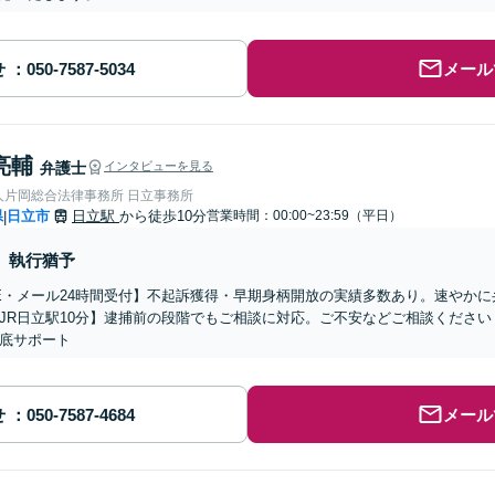
せ
メール
亮輔
弁護士
インタビューを見る
人片岡総合法律事務所 日立事務所
県
日立市
日立駅
から徒歩10分
営業時間：00:00~23:59（平日）
|
執行猶予
NE・メール24時間受付】不起訴獲得・早期身柄開放の実績多数あり。速やか
JR日立駅10分】逮捕前の段階でもご相談に対応。ご不安などご相談くださ
底サポート
せ
メール