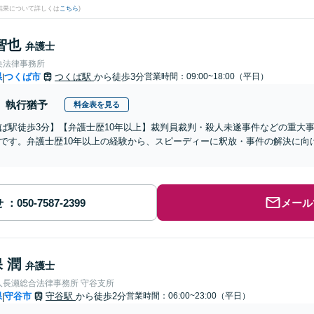
結果について詳しくは
こちら
)
智也
弁護士
央法律事務所
県
つくば市
つくば駅
から徒歩3分
営業時間：09:00~18:00（平日）
|
執行猶予
料金表を見る
ば駅徒歩3分】【弁護士歴10年以上】裁判員裁判・殺人未遂事件などの重大
です。弁護士歴10年以上の経験から、スピーディーに釈放・事件の解決に向
せ
メール
 潤
弁護士
人長瀬総合法律事務所 守谷支所
県
守谷市
守谷駅
から徒歩2分
営業時間：06:00~23:00（平日）
|