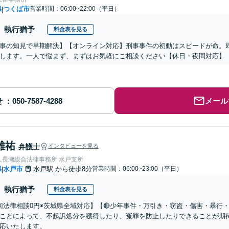
県
つくば市
営業時間：06:00~22:00（平日）
|
執行猶予
料金表を見る
事の知見で早期解決】【オンライン対応】刑事事件の初動はスピードが命。
します。一人で悩まず、まずはお気軽にご相談ください【休日・夜間対応】
せ
メール
雄祐
弁護士
インタビューを見る
人長瀬総合法律事務所 水戸支所
県
水戸市
水戸駅
から徒歩8分
営業時間：06:00~23:00（平日）
|
執行猶予
料金表を見る
回法律相談0円◉茨城県全域対応】【🔴少年事件・万引き・窃盗・傷害・暴行
ことによって、不起訴処分を獲得したり、冤罪を防止したりできることが期
応いたします。