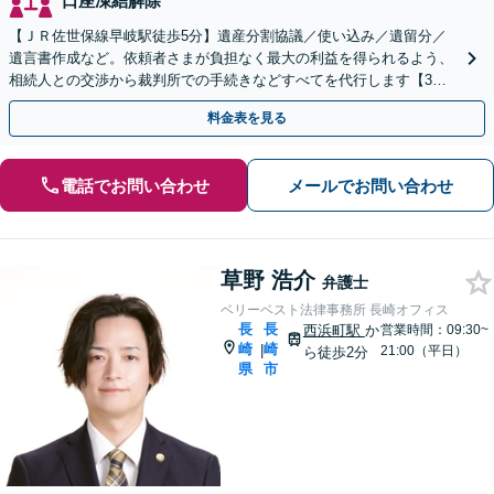
口座凍結解除
【ＪＲ佐世保線早岐駅徒歩5分】遺産分割協議／使い込み／遺留分／
遺言書作成など。依頼者さまが負担なく最大の利益を得られるよう、
相続人との交渉から裁判所での手続きなどすべてを代行します【3拠
点に計6人弁護士在籍】
料金表を見る
電話でお問い合わせ
メールでお問い合わせ
草野 浩介
弁護士
ベリーベスト法律事務所 長崎オフィス
長
長
西浜町駅
か
営業時間：09:30~
崎
崎
|
21:00（平日）
ら徒歩2分
県
市