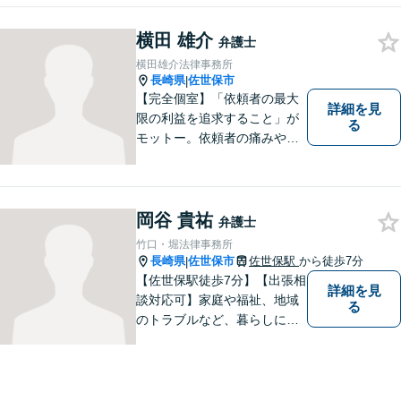
お困りの方はお気軽に弁護士
横田 雄介
にご相談ください。
弁護士
横田雄介法律事務所
長崎県
佐世保市
|
【完全個室】「依頼者の最大
詳細を見
限の利益を追求すること」が
る
モットー。依頼者の痛みや苦
しみを受け止め、平穏な日常
を取り戻すべく尽力いたしま
す。他士業連携でワンストッ
プの手続きが可能◎【駐車場
岡谷 貴祐
弁護士
あり】
竹口・堀法律事務所
長崎県
佐世保市
佐世保駅
から徒歩7分
|
【佐世保駅徒歩7分】【出張相
詳細を見
談対応可】家庭や福祉、地域
る
のトラブルなど、暮らしに根
ざしたご相談を中心に取り組
んでいます。 安心してご相談
いただける存在を目指し、丁
寧にお話を伺うことを大切に