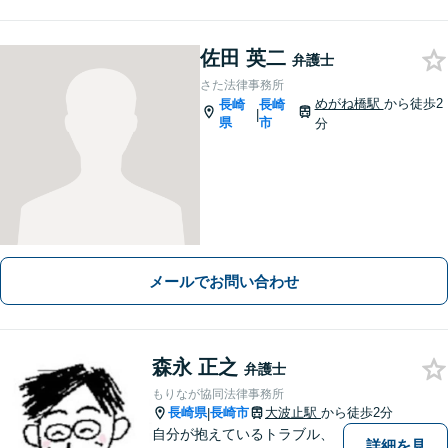
佐田 英二
弁護士
さた法律事務所
めがね橋駅
から徒歩2
長崎
長崎
|
県
市
分
メールでお問い合わせ
森永 正之
弁護士
もりなが協同法律事務所
長崎県
長崎市
大波止駅
から徒歩2分
|
自分が抱えているトラブル、
詳細を見