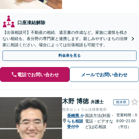
口座凍結解除
【出張相談可】不動産の相続、遺言書の作成など。家族に遺恨を残さ
ない相続を。各分野の専門家と連携します。親しみやすいまちの法律
家に相談ください。場合によっては出張相談も可能です。
料金表を見る
電話でお問い合わせ
メールでお問い合わせ
木野 博徳
弁護士
熊本県
熊本セントラル法律事務所
営業時間：0
長崎県
か
面談方法(対面・
らも相談
電話・ビデオな
8:00~21:00
受付中
ど)は応相談
（平日）