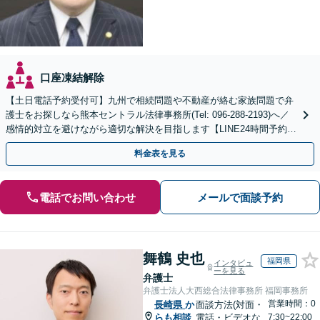
口座凍結解除
【土日電話予約受付可】九州で相続問題や不動産が絡む家族問題で弁
護士をお探しなら熊本セントラル法律事務所(Tel: 096-288-2193)へ／
感情的対立を避けながら適切な解決を目指します【LINE24時間予約受
付可】【休日・夜間相談可】
料金表を見る
電話でお問い合わせ
メールで面談予約
舞鶴 史也
福岡県
インタビュ
ーを見る
弁護士
弁護士法人大西総合法律事務所 福岡事務所
営業時間：0
長崎県
か
面談方法(対面・
らも相談
電話・ビデオな
7:30~22:00