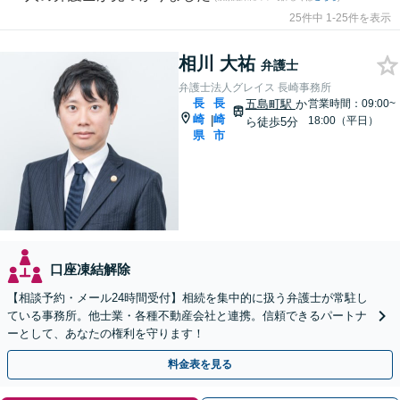
25件中 1-25件を表示
相川 大祐
弁護士
弁護士法人グレイス 長崎事務所
長
長
五島町駅
か
営業時間：09:00~
崎
崎
|
18:00（平日）
ら徒歩5分
県
市
口座凍結解除
【相談予約・メール24時間受付】相続を集中的に扱う弁護士が常駐し
ている事務所。他士業・各種不動産会社と連携。信頼できるパートナ
ーとして、あなたの権利を守ります！
料金表を見る