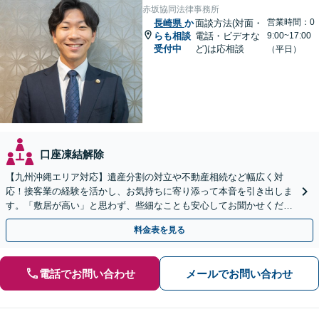
赤坂協同法律事務所
営業時間：0
長崎県
か
面談方法(対面・
らも相談
電話・ビデオな
9:00~17:00
受付中
ど)は応相談
（平日）
口座凍結解除
【九州沖縄エリア対応】遺産分割の対立や不動産相続など幅広く対
応！接客業の経験を活かし、お気持ちに寄り添って本音を引き出しま
す。「敷居が高い」と思わず、些細なことも安心してお聞かせくださ
い【初回相談無料】【夜間・休日相談可】
料金表を見る
電話でお問い合わせ
メールでお問い合わせ