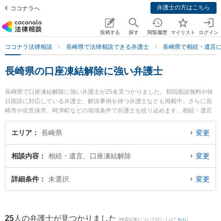
弁護士の方はこちら
ココナラへ
投稿する
探す
閲覧履歴
マイリスト
ログイン
ココナラ法律相談
長崎県で法律相談できる弁護士
長崎県で相続・遺言
長崎県の口座凍結解除に強い弁護士
長崎県で口座凍結解除に強い弁護士が25名見つかりました。初回面談無料や休
日面談に対応している弁護士、解決事例を持つ弁護士なども掲載中。さらに長
崎市や佐世保市、時津町などの地域条件で弁護士を絞り込めます。相続・遺言
に関係する家族間の相続トラブルや認知症の相続、遺産分割等の細かな分野で
の絞り込み検索もでき便利です。特に弁護士法人グレイス 長崎事務所の相川 大
エリア
長崎県
変更
祐弁護士や弁護士法人大村綜合法律事務所の渡邉 雅大弁護士、虎ノ門法律経済
事務所 長崎支店の鮎川 泰輔弁護士のプロフィール情報や弁護士費用、強みなど
相談内容
相続・遺言、口座凍結解除
変更
が注目されています。『長崎県で土日や夜間に発生した口座凍結解除のトラブ
ルを今すぐに弁護士に相談したい』『口座凍結解除のトラブル解決の実績豊富
な近くの弁護士を検索したい』『初回相談無料で口座凍結解除を法律相談でき
詳細条件
未選択
変更
る長崎県内の弁護士に相談予約したい』などでお困りの相談者さんにおすすめ
です。
25
人の弁護士が見つかりました
(検索結果について詳しくは
こちら
)