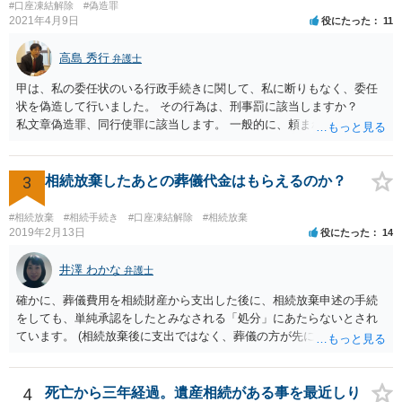
#口座凍結解除
#偽造罪
2021年4月9日
役にたった
11
高島 秀行
弁護士
甲は、私の委任状のいる行政手続きに関して、私に断りもなく、委任
状を偽造して行いました。 その行為は、刑事罰に該当しますか？
私文章偽造罪、同行使罪に該当します。 一般的に、頼まれた（委任さ
れた）人は、行政に提出する委任状の署名を偽造できるのでしょう
か？ 委任状を偽造して使用することはまでは依頼の範囲ではない
ので できないと思います。
3
相続放棄したあとの葬儀代金はもらえるのか？
#相続放棄
#相続手続き
#口座凍結解除
#相続放棄
2019年2月13日
役にたった
14
井澤 わかな
弁護士
確かに、葬儀費用を相続財産から支出した後に、相続放棄申述の手続
をしても、単純承認をしたとみなされる「処分」にあたらないとされ
ています。 (相続放棄後に支出ではなく、葬儀の方が先に来るのが通常
だと思いますので、葬儀→葬儀費用を相続財産から支出→相続放棄申
述の手続ということだと思いますが) ただ、葬儀費用ならいくらでもよ
いということではなく、身分相応の、社会的儀式として当然認められ
4
死亡から三年経過。遺産相続がある事を最近しり