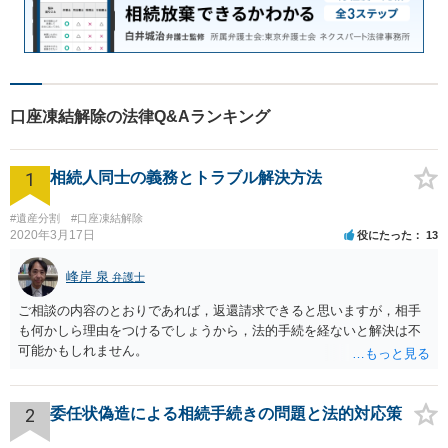
口座凍結解除の法律Q&Aランキング
1
相続人同士の義務とトラブル解決方法
#遺産分割
#口座凍結解除
2020年3月17日
役にたった
13
峰岸 泉
弁護士
ご相談の内容のとおりであれば，返還請求できると思いますが，相手
も何かしら理由をつけるでしょうから，法的手続を経ないと解決は不
可能かもしれません。
2
委任状偽造による相続手続きの問題と法的対応策