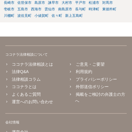
長崎市
佐世保市
島原市
諫早市
大村市
平戸市
松浦市
対馬市
壱岐市
五島市
西海市
雲仙市
南島原市
長与町
時津町
東彼杵町
川棚町
波佐見町
小値賀町
佐々町
新上五島町
ココナラ法律相談について
ココナラ法律相談とは
ご意見・ご要望
法律Q&A
利用規約
法律相談コラム
プライバシーポリシー
ココナラとは
外部送信ポリシー
よくあるご質問
掲載をご検討の弁護士の方
へ
運営へのお問い合わせ
会社情報