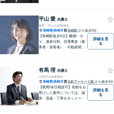
相続・遺言、離婚・男女問題
に限る）◆弁護士歴44年以上
◆11260件の相談実績（令和1
～7年合計）
平山 愛
弁護士
青野・平山法律事務所
長崎県
長崎市
長崎駅
から徒歩5分
|
【長崎駅徒歩5分】離婚・Ｄ
詳細を見
Ｖ、遺産分割、交通事故（被
る
害者・加害者）・不動産関連
の問題ならお一人で悩まずお
気軽にご相談ください。依頼
者様と共に全力で戦います。
有馬 理
弁護士
大同門法律事務所
長崎県
長崎市
浜町アーケード駅
から徒歩4分
|
【夜間/休日相談可】依頼をお
詳細を見
受けした案件については、誠
る
実・迅速・丁寧をモットーに
処理致します。早めのご相談
が早期解決につながりますの