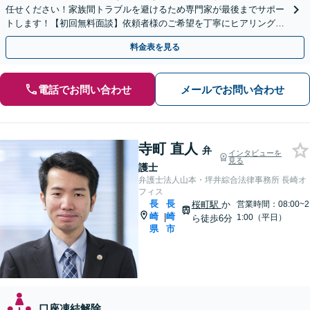
任せください！家族間トラブルを避けるため専門家が最後までサポー
トします！【初回無料面談】依頼者様のご希望を丁寧にヒアリング！
遺言書作成もご相談ください。
料金表を見る
電話でお問い合わせ
メールでお問い合わせ
寺町 直人
弁
インタビューを
見る
護士
弁護士法人山本・坪井綜合法律事務所 長崎オ
フィス
長
長
桜町駅
か
営業時間：08:00~2
崎
崎
|
1:00（平日）
ら徒歩6分
県
市
口座凍結解除