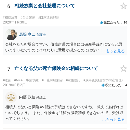
6
相続放棄と会社整理について
#相続放棄
#自己破産
#口座凍結解除
2020年1月30日
役にたった
10
馬場 亨二
弁護士
会社をたたむ場合ですが、債務超過の場合には破産手続きになると思
います３社ですのでそれなりに費用が掛かるのではないでしょうか。
7
亡くなる父の死亡保険金の相続について
#遺言
#M&A・事業承継
#口座凍結解除
#家族信託
#成年後見(生前の財産管理)
2019年9月2日
役にたった
4
内藤 政信
弁護士
相続人でないと保険や相続の手続はできないですね。 教えてあげれば
いいでしょう。 また、保険金は遺留分減殺請求できないので、受け取
ってください。