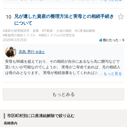
ます。
10
兄が遺した資産の整理方法と実母との相続手続き
について
#遺留分侵害額請求・放棄
#不動産・土地の相続
#口座凍結解除
#家族間の相続トラブル
#相続トラブルの代理交渉
2026年2月25日
役にたった
5
高島 秀行
弁護士
実母も90歳を超えており、その相続が自分にあるなら先に贈与などで
貰いたいが可能なのでしようか。 実母がご存命であれば、兄の相続人
は母のみとなります。 実母が相続放棄をしてくれればあなた方兄弟及
び実母の子が相続人となります。 実母に連絡を取って話してみるほか
ないと思います。
もっとみる
市区町村別に口座凍結解除で絞り込む
長崎県内