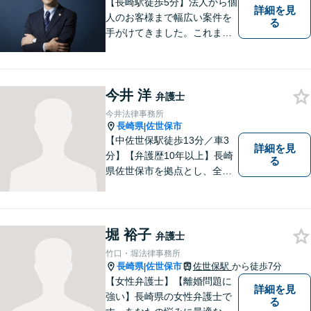
【長崎駅徒歩5分】法人から個
詳細を見
人のお客様まで幅広い案件を
る
手がけてきました。これまで
の経験を踏まえ、今後も、依
頼者に満足していただける解
決を目指し尽力いたします。
今井 洋
弁護士
今井法律事務所
長崎県
佐世保市
|
【中佐世保駅徒歩13分／車3
詳細を見
分】【弁護歴10年以上】長崎
る
県佐世保市を拠点とし、全国
各地の法律問題に取り組んで
おります。解決方法のメリッ
トやリスクをご説明し、納得
の解決へと導きます。時間外
堀 裕子
弁護士
のご相談にも対応可能ですの
竹口・堀法律事務所
で、お気軽にご連絡くださ
長崎県
佐世保市
佐世保駅
から徒歩7分
|
い。
【女性弁護士】【離婚問題に
詳細を見
強い】長崎県の女性弁護士で
る