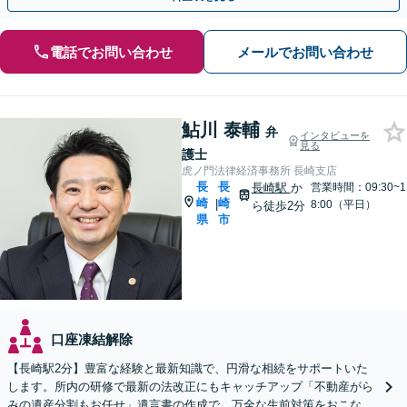
電話でお問い合わせ
メールでお問い合わせ
鮎川 泰輔
弁
インタビューを
見る
護士
虎ノ門法律経済事務所 長崎支店
長
長
長崎駅
か
営業時間：09:30~1
崎
崎
|
8:00（平日）
ら徒歩2分
県
市
口座凍結解除
【長崎駅2分】豊富な経験と最新知識で、円滑な相続をサポートいた
します。所内の研修で最新の法改正にもキャッチアップ「不動産がら
みの遺産分割もお任せ」遺言書の作成で、万全な生前対策をおこない