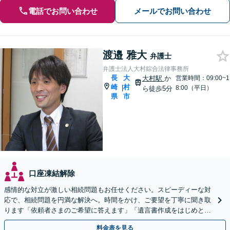
電話でお問い合わせ
メールでお問い合わせ
渡邉 雅大
弁護士
弁護士法人大村綜合法律事務所
長
大
大村駅
か
営業時間：09:00~1
崎
村
|
8:00（平日）
ら徒歩5分
県
市
口座凍結解除
感情的な対立が激しい相続問題もお任せください。スピーディーな対
応で、相続問題を円満な解決へ。時間をかけ、ご要望を丁寧に聞き取
ります「依頼者さまのご希望に答えます」「遺言書作成をはじめとし
た「終活」もサポート」【バリアフリー】【完全個室対応】
料金表を見る