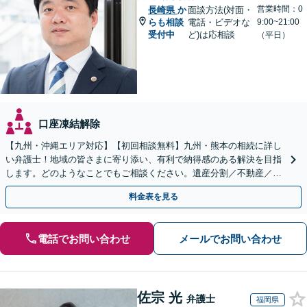
営業時間：0
長崎県
か
面談方法(対面・
らも相談
電話・ビデオな
9:00~21:00
受付中
ど)は応相談
（平日）
口座凍結解除
【九州・沖縄エリア対応】【初回相談無料】九州・熊本の相続に詳し
い弁護士！地域の皆さまに寄り添い、有利で納得感のある解決を目指
します。どのようなことでもご相談ください。遺産分割／不動産／遺
言書／使い込み／寄与分／遺留分／相続放棄【完全個室】
料金表を見る
電話でお問い合わせ
メールでお問い合わせ
佐宗 光
弁護士
福岡県