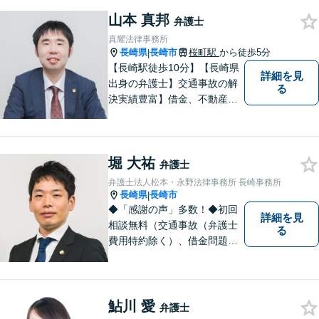
でお困りの方は、お気軽に相
山本 真邦
談にお越しください。
弁護士
真耀法律事務所
長崎県
長崎市
桜町駅
から徒歩5分
|
【長崎駅徒歩10分】【長崎県
詳細を見
出身の弁護士】交通事故の解
る
決実績豊富】借金、不動産、
相続、企業法務など幅広く対
応可能。【地域密着型】地域
のみなさまのお悩みに寄り添
堀 大祐
い、解決まで二人三脚でサポ
弁護士
ートします。◆近隣駐車場あ
弁護士法人松本・永野法律事務所 長崎事務所
り
長崎県
長崎市
|
◆「感謝の声」多数！◆初回
詳細を見
相談無料（交通事故（弁護士
る
費用特約除く）、借金問題、
相続・遺言、離婚・男女問題
に限る）◆11260件の相談実
績（令和1～7年合計）
鮎川 愛
弁護士