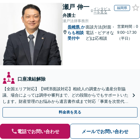
瀬戸 伸一
福岡県
インタビュ
ーを見る
弁護士
瀬戸法律事務所
営業時間：0
長崎県
か
面談方法(対面・
らも相談
電話・ビデオな
9:00~17:30
受付中
ど)は応相談
（平日）
口座凍結解除
【全国エリア対応】【WEB面談対応】相続人の調査から遺産分割協
議、場合によっては調停や審判まで、どの段階からでもサポートいた
します。財産管理のお悩みから遺言書作成まで対応「事業を次世代に
引き継ぐ安心の事業承継をサポート」【完全個室相談】
料金表を見る
電話でお問い合わせ
メールでお問い合わせ