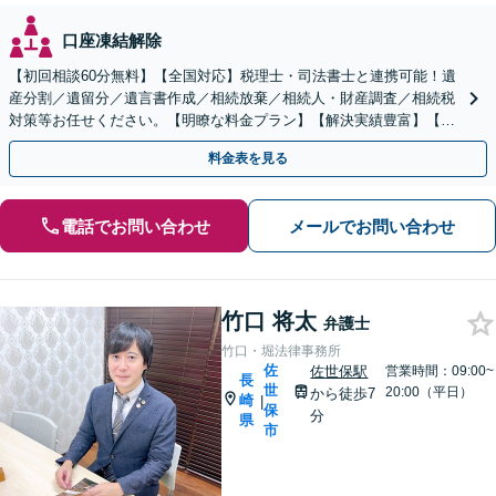
口座凍結解除
【初回相談60分無料】【全国対応】税理士・司法書士と連携可能！遺
産分割／遺留分／遺言書作成／相続放棄／相続人・財産調査／相続税
対策等お任せください。【明瞭な料金プラン】【解決実績豊富】【電
話相談可】
料金表を見る
電話でお問い合わせ
メールでお問い合わせ
竹口 将太
弁護士
竹口・堀法律事務所
佐
佐世保駅
営業時間：09:00~
長
世
20:00（平日）
から徒歩7
崎
|
保
分
県
市