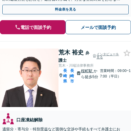
ましょう【夜間・休日面談可】
料金表を見る
電話で面談予約
メールで面談予約
荒木 裕史
弁
インタビューを
見る
護士
荒木・川端法律事務所
長
長
桜町駅
か
営業時間：09:00~1
崎
崎
|
7:00（平日）
ら徒歩5分
県
市
口座凍結解除
遺留分・寄与分・特別受益など面倒な交渉や手続もすべて弁護士にお