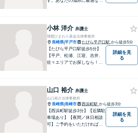
す。あなたの悩みに最適なリ
ーガルサービスを提供させて
いただきます。
小林 洋介
弁護士
飛鸞ひまわり基金法律事務所
長崎県
平戸市
たびら平戸口駅
から徒歩5分
|
【たびら平戸口駅徒歩5分】
詳細を見
【平戸、松浦、江迎、吉井、
る
佐々エリアでお探しなら！】
少人数体制で、皆様に手厚い
対応を心掛けています。リモ
ート相談／休日・夜間対応な
山口 裕介
ど、相談しやすい環境完備◎
弁護士
地域の皆様のために活動する
山口裕介法律事務所
弁護士。【駐車場あり】
長崎県
長崎市
西浜町駅
から徒歩3分
|
【西浜町駅徒歩3分】【近隣駐
詳細を見
車場あり】【夜間／休日相談
る
可】ご予約をいただければ、
土日祝日・夜間でも対応いた
します。個人・法人問わず、