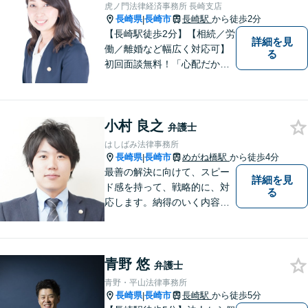
虎ノ門法律経済事務所 長崎支店
長崎県
長崎市
長崎駅
から徒歩2分
|
【長崎駅徒歩2分】【相続／労
詳細を見
働／離婚など幅広く対応可】
る
初回面談無料！「心配だから
念の為聞いておきたい」大歓
迎です！少しでも不安なこと
があればすぐにご相談くださ
小村 良之
い。各種専門家と連携し、ス
弁護士
ムーズな解決を目指します。
はしばみ法律事務所
長崎県
長崎市
めがね橋駅
から徒歩4分
|
最善の解決に向けて、スピー
詳細を見
ド感を持って、戦略的に、対
る
応します。納得のいく内容と
費用となるよう心がけていま
すので、まずはお気軽にご相
談ください。
青野 悠
弁護士
青野・平山法律事務所
長崎県
長崎市
長崎駅
から徒歩5分
|