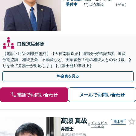
受付中
ど)は応相談
（平日）
口座凍結解除
【電話・LINE相談料無料】【天神南駅直結】遺留分侵害額請求、遺産
分割協議、相続放棄、不動産など、実績多数！他の相続人とのやり取
りを全て弁護士が対応します【弁護士歴10年以上】
料金表を見る
電話でお問い合わせ
メールでお問い合わせ
髙瀬 真哉
熊本県
インタビュ
ーを見る
弁護士
田迎法律事務所