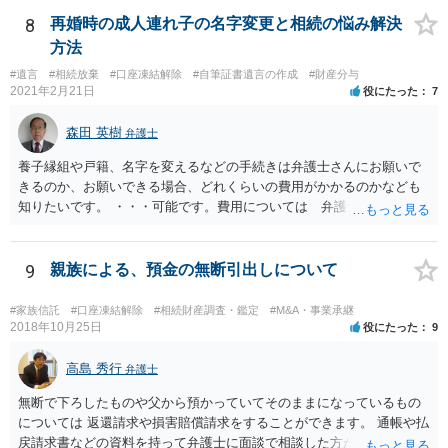
8
再婚時の成人連れ子の名字変更と相続の悩み解決
方法
#遺言
#相続放棄
#口座凍結解除
#自筆証書遺言の作成
#財産分与
2021年2月21日
役にたった
7
森田 英樹
弁護士
養子縁組や戸籍、名字を変えるなどの手続きは弁護士さんにお願いで
きるのか、お願いできる場合、どれくらいの費用がかかるのかなども
知りたいです。 ・・・可能です。費用については 弁護士と直接面談
の上 内容を確認し 協議の上個別に契約によって決まることになっ
ています。 やはり、成人した子のことまでごちゃごちゃ考えず、自分
の事だけ考えるべきなのでしょうか ・・・お子さんの事をまで含め良
9
親族による、預金の無断引出しについて
い解決案があればお悩みになるのは当然と言えば当然のことです。 彼
と親子関係を結びたいと思っているが、名字は変えたくない・・・養
#家族信託
#口座凍結解除
#相続財産調査・鑑定
#M&A・事業承継
子縁組の必要があり 氏も変更することになります。 しかし 彼は成人
2018年10月25日
役にたった
9
しているとは言え、自分の子と私の連れ子、全て平等にしたいと希
望。もちろん私もそうできればと思います。 ・・・婚姻前の契約 あ
高島 秀行
弁護士
るいは 遺言書などで その意思を実現する方法はあります。 弁護
無断で下ろしたものや父から預かっていてそのままになっているもの
士に相談してみてください。
については 返還請求や損害賠償請求をすることができます。 通帳や払
戻請求書などの資料を持って弁護士に面談で相談した方がよいと思い