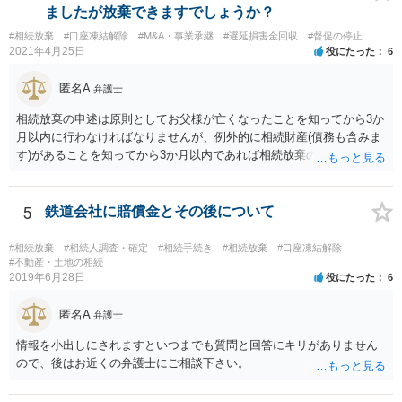
る程度の金額に留まると考えた方がよいです。 もし、相続人の皆さん
ましたが放棄できますでしょうか？
に葬儀費用を支出する経済力がなく、質素な葬儀を行った費用であれ
#相続放棄
#口座凍結解除
#M&A・事業承継
#遅延損害金回収
#督促の停止
ば相続財産から支出しても単純承認と認められない可能性が高いの
2021年4月25日
役にたった
6
で、相続放棄申述が受理される可能性も高いと思います。
匿名A
弁護士
相続放棄の申述は原則としてお父様が亡くなったことを知ってから3か
月以内に行わなければなりませんが、例外的に相続財産(債務も含みま
す)があることを知ってから3か月以内であれば相続放棄の申述が認め
られる可能性もありますので、通知が届いたのが3か月以内の話なので
したら、早急に家裁に行って相続放棄の申述をしたい旨告げて必要な
書類を提出されることをおすすめいたします。 なお、お父様の債務が
5
鉄道会社に賠償金とその後について
他にもあるかもしれないというリスクを考えますと、相続放棄の申述
にあたっては、法テラスの無料相談等を利用して弁護士に相談するこ
#相続放棄
#相続人調査・確定
#相続手続き
#相続放棄
#口座凍結解除
とも十分考えられるかと存じます。また、ご記載いただいた事実関係
#不動産・土地の相続
2019年6月28日
役にたった
6
を拝見するかぎり、再婚相手のかたは既に相続放棄をされている可能
性があるかもしれません。
匿名A
弁護士
情報を小出しにされますといつまでも質問と回答にキリがありません
ので、後はお近くの弁護士にご相談下さい。