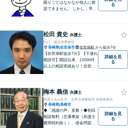
困りごとはなかなか他人に相
る
談できません。 しかし，早め
の相談によって、よりよい解
決につながることもありま
す。 ひとりで抱えこまずに相
松田 貴史
談してみませんか。
弁護士
竹口・堀法律事務所
長崎県
佐世保市
佐世保駅
から徒歩7分
|
【佐世保駅徒歩7分】【子連れ
詳細を見
相談可】開設以来、12000件
る
以上の相談実績あり！佐世保
市を中心に、長崎・佐賀県・
福岡の法律問題に取り組みま
す。離婚問題・交通事故問
梅本 義信
題・企業法務等、お困りごと
弁護士
はなんでもご相談ください。
弁護士法人松本・永野法律事務所 長崎事務所
【他士業連携】
長崎県
長崎市
|
◆「感謝の声」多数！◆初回
詳細を見
相談無料（交通事故（弁護士
る
費用特約除く）、借金問題、