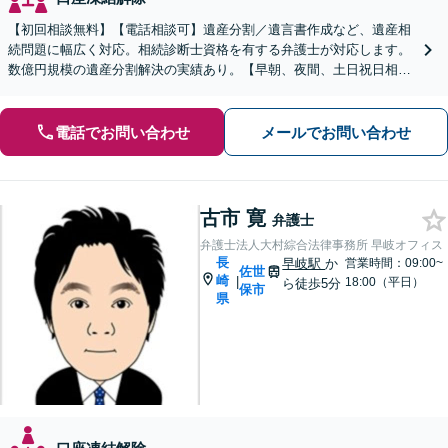
【初回相談無料】【電話相談可】遺産分割／遺言書作成など、遺産相
続問題に幅広く対応。相続診断士資格を有する弁護士が対応します。
数億円規模の遺産分割解決の実績あり。【早朝、夜間、土日祝日相談
対応】【カード払い可】
電話でお問い合わせ
メールでお問い合わせ
古市 寛
弁護士
弁護士法人大村綜合法律事務所 早岐オフィス
長
早岐駅
か
営業時間：09:00~
佐世
崎
|
18:00（平日）
ら徒歩5分
保市
県