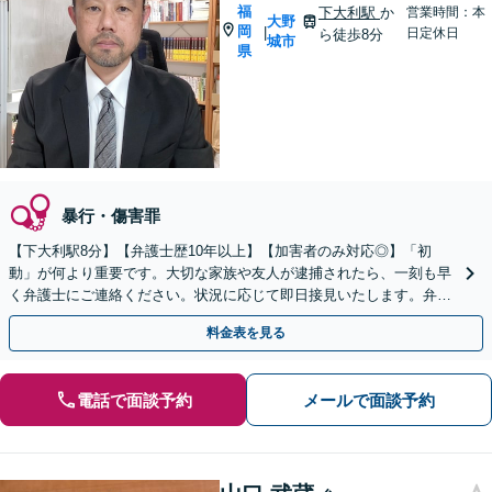
福
下大利駅
か
営業時間：本
大野
岡
|
日定休日
ら徒歩8分
城市
県
暴行・傷害罪
【下大利駅8分】【弁護士歴10年以上】【加害者のみ対応◎】「初
動」が何より重要です。大切な家族や友人が逮捕されたら、一刻も早
く弁護士にご連絡ください。状況に応じて即日接見いたします。弁護
士として、あなたの大切な家族を護ります。【電話相談可】
料金表を見る
電話で面談予約
メールで面談予約