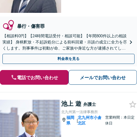
暴行・傷害罪
【相談料0円】【24時間電話受付・相談可能】【年間800件以上の相談
実績】 身柄釈放・不起訴処分による前科回避・示談の成立に全力を尽
くします。刑事事件は初動が命、ご家族や身近な方が逮捕されてしま
ったら一刻も早くお電話ください。
料金表を見る
電話でお問い合わせ
メールでお問い合わせ
池上 遊
弁護士
北九州第一法律事務所
福岡
北九州市小倉
営業時間：本日定
|
県
北区
休日