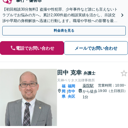
暴行・傷害罪
【初回相談30分無料】盗撮や性犯罪、少年事件など誰にも言えないト
ラブルでお悩みの方へ。累計2,000件超の相談実績を活かし、示談交
渉や早期の身柄解放へ迅速に行動します。職場や学校への影響を最小
限に抑えるため、まずは当事務所にご相談ください。
料金表を見る
電話でお問い合わせ
メールでお問い合わせ
田中 克幸
弁護士
天神ベリタス法律事務所
薬院駅
営業時間：10:00~
福
福岡
19:00（土日祝日）
岡
市中
から徒歩
|
県
央区
1分