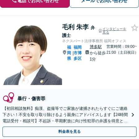
電話でお問い合わせ
メールでお問い合わせ
毛利 朱李
弁
インタビューを
見る
護士
ネクスパート法律事務所 福岡オフィス
博多駅
営業時間：09:00~
福
福岡
21:00（土日祝日）
岡
市博
から徒歩
|
県
多区
1分
暴行・傷害罪
【初回相談無料】痴漢、盗撮等でご家族が逮捕されたらすぐにご連絡
下さい！不安を取り取り除けるよう親身にアドバイスします【24時間
電話受付・相談可】不起訴・早期釈放に向け性犯罪の弁護を得意とす
る経験豊富な弁護士がスピード対応！【最短即日対応可】
料金表を見る