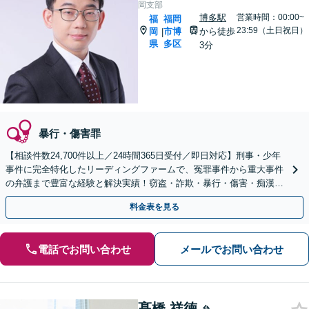
岡支部
博多駅
営業時間：00:00~
福
福岡
23:59（土日祝日）
岡
市博
から徒歩
|
県
多区
3分
暴行・傷害罪
【相談件数24,700件以上／24時間365日受付／即日対応】刑事・少年
事件に完全特化したリーディングファームで、冤罪事件から重大事件
の弁護まで豊富な経験と解決実績！窃盗・詐欺・暴行・傷害・痴漢・
盗撮・薬物犯罪など幅広い分野に対応可能です！
料金表を見る
電話でお問い合わせ
メールでお問い合わせ
髙橋 祥徳