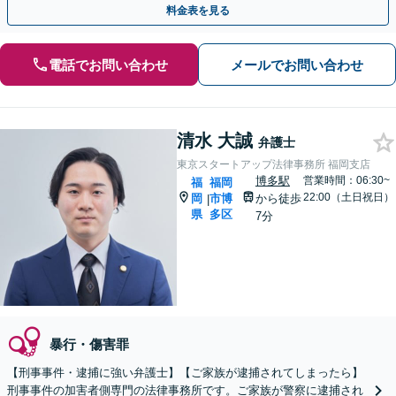
料金表を見る
電話でお問い合わせ
メールでお問い合わせ
清水 大誠
弁護士
東京スタートアップ法律事務所 福岡支店
博多駅
営業時間：06:30~
福
福岡
22:00（土日祝日）
岡
市博
から徒歩
|
県
多区
7分
暴行・傷害罪
【刑事事件・逮捕に強い弁護士】【ご家族が逮捕されてしまったら】
刑事事件の加害者側専門の法律事務所です。ご家族が警察に逮捕され