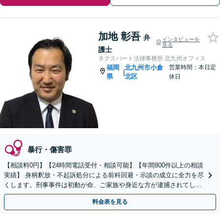
加地 彰吾
弁
インタビューを
見る
護士
ネクスパート法律事務所 北九州オフィス
福岡
北九州市小倉
営業時間：本日定
|
県
北区
休日
暴行・傷害罪
【相談料0円】【24時間電話受付・相談可能】【年間800件以上の相談
実績】 身柄釈放・不起訴処分による前科回避・示談の成立に全力を尽
くします。刑事事件は初動が命、ご家族や身近な方が逮捕されてしま
ったら一刻も早くお電話ください。
料金表を見る