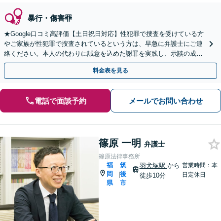
暴行・傷害罪
★Google口コミ高評価【土日祝日対応】性犯罪で捜査を受けている方
やご家族が性犯罪で捜査されているという方は、早急に弁護士にご連
絡ください。本人の代わりに誠意を込めた謝罪を実践し、示談の成立
と不起訴を目指します。
料金表を見る
電話で面談予約
メールでお問い合わせ
篠原 一明
弁護士
篠原法律事務所
福
筑
羽犬塚駅
から
営業時間：本
岡
後
|
日定休日
徒歩10分
県
市