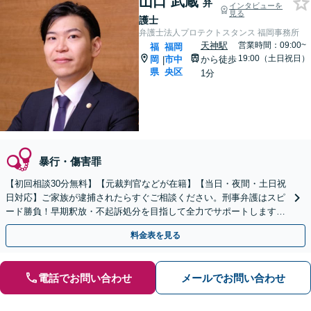
山口 武蔵
弁
インタビューを
見る
護士
弁護士法人プロテクトスタンス 福岡事務所
天神駅
営業時間：09:00~
福
福岡
19:00（土日祝日）
岡
市中
から徒歩
|
県
央区
1分
暴行・傷害罪
【初回相談30分無料】【元裁判官などが在籍】【当日・夜間・土日祝
日対応】ご家族が逮捕されたらすぐご相談ください。刑事弁護はスピ
ード勝負！早期釈放・不起訴処分を目指して全力でサポートします。
【スピード対応】
料金表を見る
電話でお問い合わせ
メールでお問い合わせ