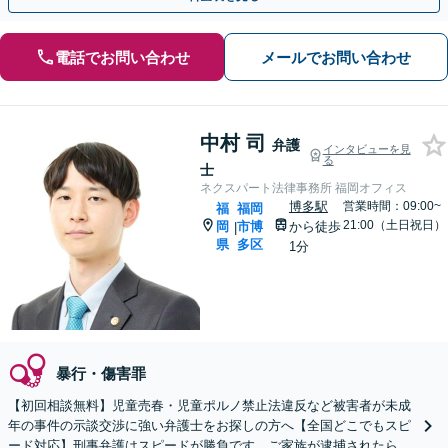
電話でお問い合わせ
メールでお問い合わせ
中村 司
弁護
インタビューを見
る
士
ネクスパート法律事務所 福岡オフィス
博多駅
営業時間：09:00~
福
福岡
21:00（土日祝日）
岡
市博
から徒歩
|
県
多区
1分
暴行・傷害罪
【初回相談無料】児童売春・児童ポルノ禁止法違反など被害者が未成
年の事件の示談交渉に強い弁護士をお探しの方へ【全国どこでもスピ
ード対応】刑事弁護はスピードが勝負です。ご家族が逮捕されたら一