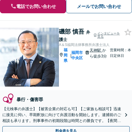
電話でお問い合わせ
メールでお問い合わせ
磯部 慎吾
弁
インタビューを
見る
護士
A＆S福岡法律事務所弁護士法人
福
天神駅
か
営業時間：本
福岡市
岡
|
日定休日
ら徒歩3分
中央区
県
暴行・傷害罪
【元検事の弁護士】【被害企業の対応も可】【ご家族も相談可】迅速
に接見に伺い、早期釈放に向けて弁護活動を開始します。逮捕前のご
相談も承ります。刑事事件の初期段階は時間との勝負です。【夜間・
休日対応】【完全個室】【天神駅3分】
料金表を見る