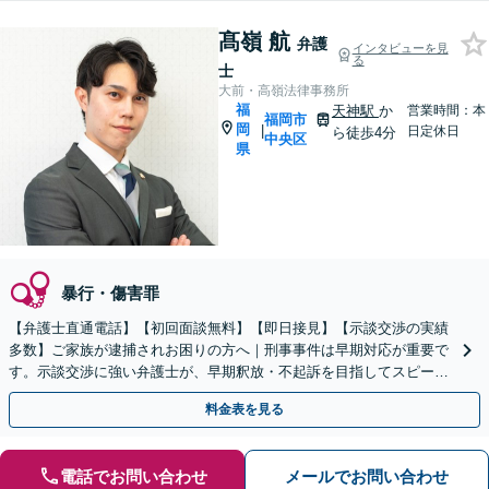
髙嶺 航
弁護
インタビューを見
る
士
大前・高嶺法律事務所
福
天神駅
か
営業時間：本
福岡市
岡
|
日定休日
ら徒歩4分
中央区
県
暴行・傷害罪
【弁護士直通電話】【初回面談無料】【即日接見】【示談交渉の実績
多数】ご家族が逮捕されお困りの方へ｜刑事事件は早期対応が重要で
す。示談交渉に強い弁護士が、早期釈放・不起訴を目指してスピーデ
ィーに対応します【休日・夜間相談対応】
料金表を見る
電話でお問い合わせ
メールでお問い合わせ