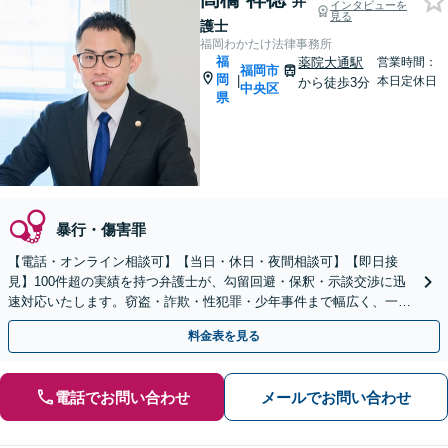
弁
インタビューを
見る
護士
福岡わかたけ法律事務所
福
薬院大通駅
営業時間：
福岡市
岡
|
本日定休日
から徒歩3分
中央区
県
暴行・傷害罪
【電話・オンライン相談可】【当日・休日・夜間相談可】【即日接
見】100件超の実績を持つ弁護士が、勾留回避・保釈・示談交渉に迅
速対応いたします。窃盗・詐欺・性犯罪・少年事件まで幅広く、一貫
担当によるブレのない弁護活動で、一刻も早い身柄解放を。
料金表を見る
電話でお問い合わせ
メールでお問い合わせ