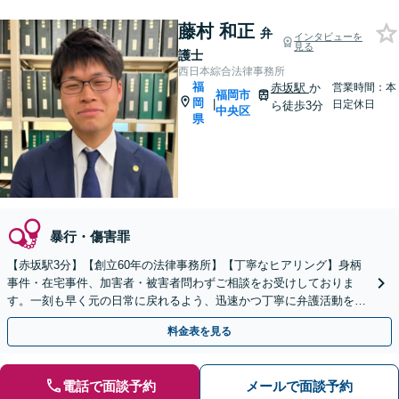
藤村 和正
弁
インタビューを
見る
護士
西日本綜合法律事務所
福
赤坂駅
か
営業時間：本
福岡市
岡
|
日定休日
ら徒歩3分
中央区
県
暴行・傷害罪
【赤坂駅3分】【創立60年の法律事務所】【丁寧なヒアリング】身柄
事件・在宅事件、加害者・被害者問わずご相談をお受けしておりま
す。一刻も早く元の日常に戻れるよう、迅速かつ丁寧に弁護活動を進
めてまいります。お困りの際は、ぜひご相談ください。
料金表を見る
電話で面談予約
メールで面談予約