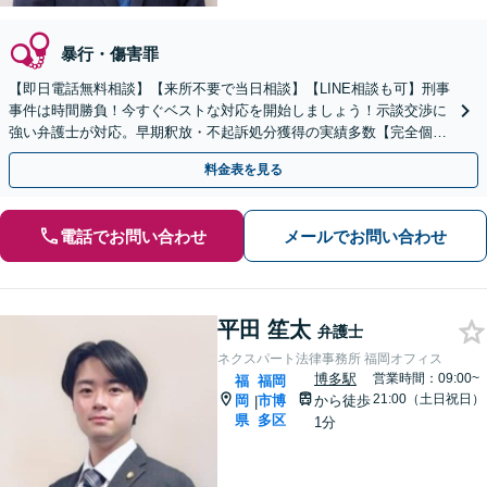
暴行・傷害罪
【即日電話無料相談】【来所不要で当日相談】【LINE相談も可】刑事
事件は時間勝負！今すぐベストな対応を開始しましょう！示談交渉に
強い弁護士が対応。早期釈放・不起訴処分獲得の実績多数【完全個
室】【天神南駅直結】
料金表を見る
電話でお問い合わせ
メールでお問い合わせ
平田 笙太
弁護士
ネクスパート法律事務所 福岡オフィス
博多駅
営業時間：09:00~
福
福岡
21:00（土日祝日）
岡
市博
から徒歩
|
県
多区
1分