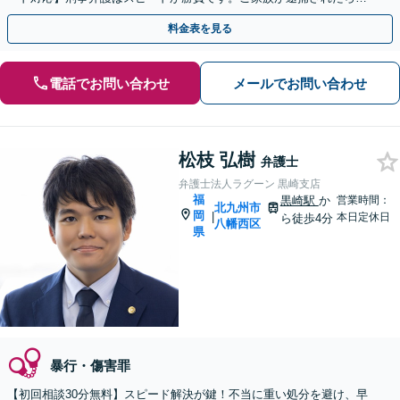
刻も早くご相談ください【24時間365日相談受付】
料金表を見る
電話でお問い合わせ
メールでお問い合わせ
松枝 弘樹
弁護士
弁護士法人ラグーン 黒崎支店
福
黒崎駅
か
営業時間：
北九州市
岡
|
本日定休日
ら徒歩4分
八幡西区
県
暴行・傷害罪
【初回相談30分無料】スピード解決が鍵！不当に重い処分を避け、早