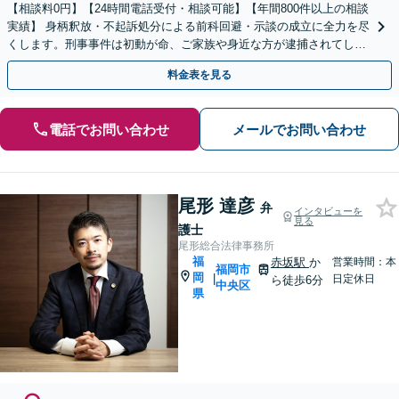
【相談料0円】【24時間電話受付・相談可能】【年間800件以上の相談
実績】 身柄釈放・不起訴処分による前科回避・示談の成立に全力を尽
くします。刑事事件は初動が命、ご家族や身近な方が逮捕されてしま
ったら一刻も早くお電話ください。
料金表を見る
電話でお問い合わせ
メールでお問い合わせ
尾形 達彦
弁
インタビューを
見る
護士
尾形総合法律事務所
福
赤坂駅
か
営業時間：本
福岡市
岡
|
日定休日
ら徒歩6分
中央区
県