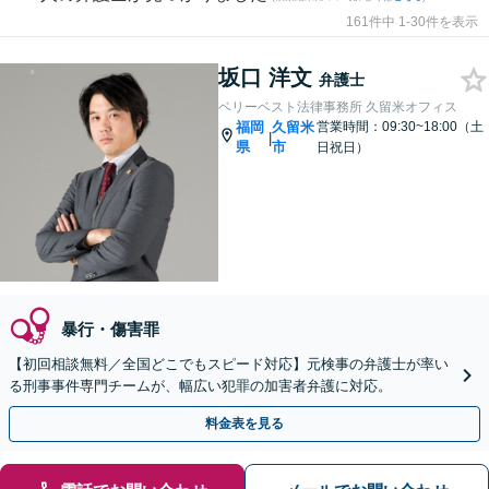
161件中 1-30件を表示
坂口 洋文
弁護士
ベリーベスト法律事務所 久留米オフィス
福岡
久留米
営業時間：09:30~18:00（土
|
県
市
日祝日）
暴行・傷害罪
【初回相談無料／全国どこでもスピード対応】元検事の弁護士が率い
る刑事事件専門チームが、幅広い犯罪の加害者弁護に対応。
料金表を見る