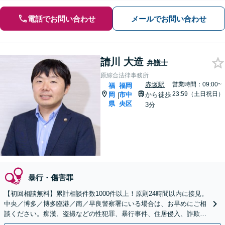
電話でお問い合わせ
メールでお問い合わせ
請川 大造
弁護士
原綜合法律事務所
赤坂駅
営業時間：09:00~
福
福岡
23:59（土日祝日）
岡
市中
から徒歩
|
県
央区
3分
暴行・傷害罪
【初回相談無料】累計相談件数1000件以上！原則24時間以内に接見。
中央／博多／博多臨港／南／早良警察署にいる場合は、お早めにご相
談ください。痴漢、盗撮などの性犯罪、暴行事件、住居侵入、詐欺、
少年事件【赤坂駅3分】【夜間・休日相談OK】