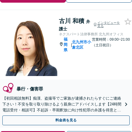
古川 和積
弁
インタビューを
見る
護士
ネクスパート法律事務所 北九州オフィス
福
営業時間：09:00~21:00
北九州市小
岡
|
（土日祝日）
倉北区
県
暴行・傷害罪
【初回相談無料】痴漢、盗撮等でご家族が逮捕されたらすぐにご連絡
下さい！不安を取り取り除けるよう親身にアドバイスします【24時間
電話受付・相談可】不起訴・早期釈放に向け性犯罪の弁護を得意とす
る経験豊富な弁護士がスピード対応！【最短即日対応可】
料金表を見る