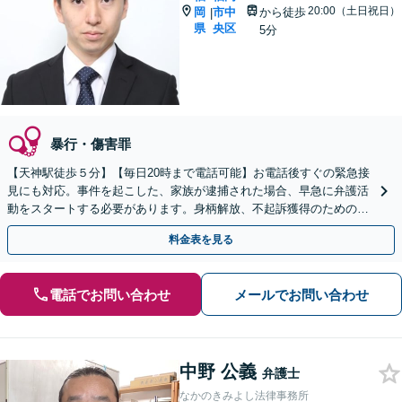
20:00（土日祝日）
岡
市中
から徒歩
|
県
央区
5分
暴行・傷害罪
【天神駅徒歩５分】【毎日20時まで電話可能】お電話後すぐの緊急接
見にも対応。事件を起こした、家族が逮捕された場合、早急に弁護活
動をスタートする必要があります。身柄解放、不起訴獲得のための示
談交渉、執行猶予にしたいなどお任せください。
料金表を見る
電話でお問い合わせ
メールでお問い合わせ
中野 公義
弁護士
なかのきみよし法律事務所