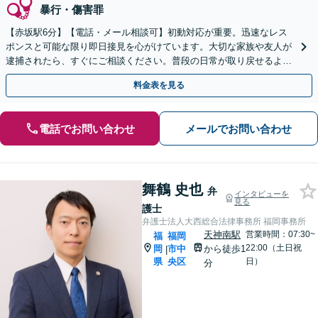
暴行・傷害罪
【赤坂駅6分】【電話・メール相談可】初動対応が重要。迅速なレス
ポンスと可能な限り即日接見を心がけています。大切な家族や友人が
逮捕されたら、すぐにご相談ください。普段の日常が取り戻せるよう
尽力します。【休日・夜間面談可】
料金表を見る
電話でお問い合わせ
メールでお問い合わせ
舞鶴 史也
弁
インタビューを
見る
護士
弁護士法人大西総合法律事務所 福岡事務所
天神南駅
営業時間：07:30~
福
福岡
22:00（土日祝
岡
市中
から徒歩1
|
県
央区
日）
分