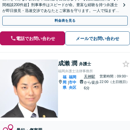
間相談200件超】刑事事件はスピードが命。豊富な経験を持つ弁護士
が即日接見・迅速交渉であなたとご家族を守ります。一人で悩まず今
すぐご相談ください【英語対応可能】
料金表を見る
電話でお問い合わせ
メールでお問い合わせ
成瀨 潤
弁護士
福岡弁護士法律事務所
天神駅
営業時間：09:00~
福
福岡
22:00（土日祝日）
岡
市中
から徒歩
|
県
央区
6分