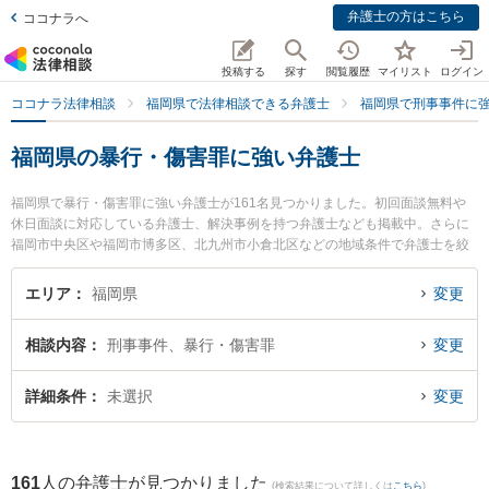
弁護士の方はこちら
ココナラへ
投稿する
探す
閲覧履歴
マイリスト
ログイン
ココナラ法律相談
福岡県で法律相談できる弁護士
福岡県で刑事事件に
福岡県の暴行・傷害罪に強い弁護士
福岡県で暴行・傷害罪に強い弁護士が161名見つかりました。初回面談無料や
休日面談に対応している弁護士、解決事例を持つ弁護士なども掲載中。さらに
福岡市中央区や福岡市博多区、北九州市小倉北区などの地域条件で弁護士を絞
り込めます。刑事事件に関係する加害者側や少年事件、再犯・前科あり等の細
かな分野での絞り込み検索もでき便利です。特にベリーベスト法律事務所 久留
エリア
福岡県
変更
米オフィスの坂口 洋文弁護士やネクスパート法律事務所 福岡オフィスの毛利
朱李弁護士、原綜合法律事務所の請川 大造弁護士のプロフィール情報や弁護士
相談内容
刑事事件、暴行・傷害罪
変更
費用、強みなどが注目されています。『福岡県で土日や夜間に発生した暴行・
傷害罪のトラブルを今すぐに弁護士に相談したい』『暴行・傷害罪のトラブル
解決の実績豊富な近くの弁護士を検索したい』『初回相談無料で暴行・傷害罪
詳細条件
未選択
変更
を法律相談できる福岡県内の弁護士に相談予約したい』などでお困りの相談者
さんにおすすめです。
161
人の弁護士が見つかりました
(検索結果について詳しくは
こちら
)