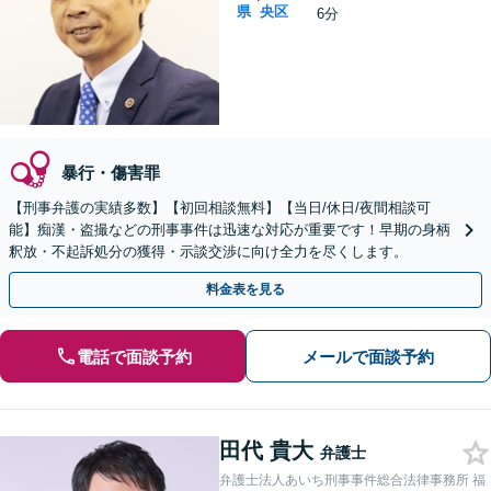
県
央区
6分
暴行・傷害罪
【刑事弁護の実績多数】【初回相談無料】【当日/休日/夜間相談可
能】痴漢・盗撮などの刑事事件は迅速な対応が重要です！早期の身柄
釈放・不起訴処分の獲得・示談交渉に向け全力を尽くします。
料金表を見る
電話で面談予約
メールで面談予約
田代 貴大
弁護士
弁護士法人あいち刑事事件総合法律事務所 福