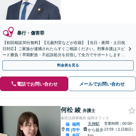
暴行・傷害罪
【初回相談30分無料】【元裁判官などが在籍】【当日・夜間・土日祝
日対応】ご家族が逮捕されたらすぐご相談ください。刑事弁護はスピ
ード勝負！早期釈放・不起訴処分を目指して全力でサポートします。
【スピード対応】
料金表を見る
電話でお問い合わせ
メールでお問い合わせ
何松 綾
弁護士
春田法律事務所 福岡オフィス
天神駅
営業時間：00:00~
福
福岡
23:59（土日祝日）
岡
市中
から徒歩
|
県
央区
5分