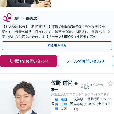
暴行・傷害罪
【羽犬塚駅10分】【即時接見可】年間の対応実績多数！豊富な実績を
活かし、最善の解決を目指します。被害者心情にも配慮し、親切・誠
実で迅速な対応を心がけます【法テラス利用OK（被害者対応の
み）】【当日・休日・夜間相談OK】
料金表を見る
電話でお問い合わせ
メールでお問い合わせ
佐野 前尚
弁
インタビューを
見る
護士
弁護士法人プロテクトスタンス 福岡事務所
天神駅
営業時間：09:00~
福
福岡
19:00（土日祝日）
岡
市中
から徒歩
|
県
央区
1分