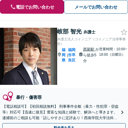
電話でお問い合わせ
メールでお問い合わせ
岐部 智光
弁護士
弁護士法人コイノニア（コイノニア法律事務
所）
西新駅
か
営業時間：10:00~
福
福岡
18:00（日曜日）
岡
市早
ら徒歩5
|
県
良区
分
暴行・傷害罪
【電話相談可】【初回相談無料】 刑事事件全般（暴力・性犯罪・窃盗
等）対応可【迅速に接見】豊富な知識と経験で、解決へと導きます。
逮捕前のご相談も可能「話しやすさに定評あり！西南学院大学法科大
学院内にある事務所」【完全個室】【西新駅5分】
料金表を見る