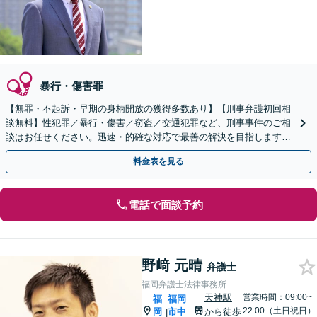
暴行・傷害罪
【無罪・不起訴・早期の身柄開放の獲得多数あり】【刑事弁護初回相
談無料】性犯罪／暴行・傷害／窃盗／交通犯罪など、刑事事件のご相
談はお任せください。迅速・的確な対応で最善の解決を目指します
【年間100件もの相談に対応】被害者の方もご相談ください
料金表を見る
電話で面談予約
野﨑 元晴
弁護士
福岡弁護士法律事務所
天神駅
営業時間：09:00~
福
福岡
22:00（土日祝日）
岡
市中
から徒歩
|