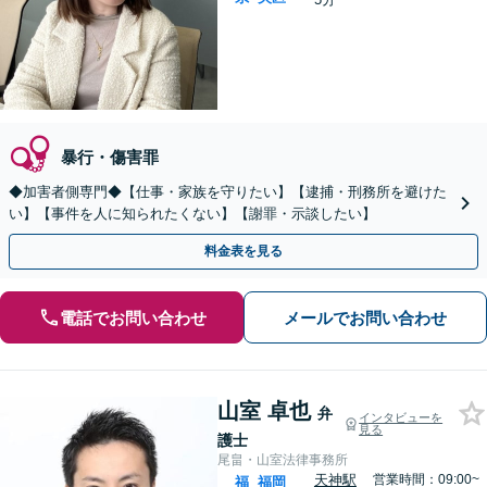
暴行・傷害罪
◆加害者側専門◆【仕事・家族を守りたい】【逮捕・刑務所を避けた
い】【事件を人に知られたくない】【謝罪・示談したい】
料金表を見る
電話でお問い合わせ
メールでお問い合わせ
山室 卓也
弁
インタビューを
見る
護士
尾畠・山室法律事務所
天神駅
営業時間：09:00~
福
福岡