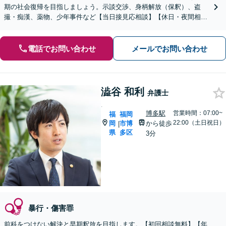
期の社会復帰を目指しましょう。示談交渉、身柄解放（保釈）、盗
撮・痴漢、薬物、少年事件など【当日接見応相談】【休日・夜間相談
応相談】
電話でお問い合わせ
メールでお問い合わせ
澁谷 和利
弁護士
.
博多駅
営業時間：07:00~
福
福岡
22:00（土日祝日）
岡
市博
から徒歩
|
県
多区
3分
暴行・傷害罪
前科をつけない解決と早期釈放を目指します。【初回相談無料】【年