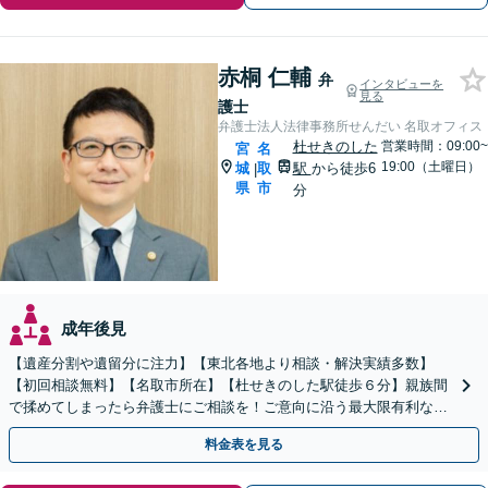
赤桐 仁輔
弁
インタビューを
見る
護士
弁護士法人法律事務所せんだい 名取オフィス
杜せきのした
営業時間：09:00~
宮
名
19:00（土曜日）
城
取
駅
から徒歩6
|
県
市
分
成年後見
【遺産分割や遺留分に注力】【東北各地より相談・解決実績多数】
【初回相談無料】【名取市所在】【杜せきのした駅徒歩６分】親族間
で揉めてしまったら弁護士にご相談を！ご意向に沿う最大限有利な解
決を目指します【土曜相談可】【駐車場完備】【完全個室】
料金表を見る