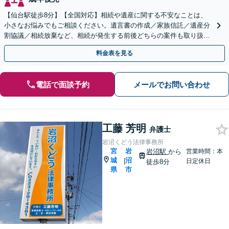
【仙台駅徒歩8分】【全国対応】相続や遺産に関する不安なことは、
小さなお悩みでもご相談ください。遺言書の作成／家族信託／遺産分
割協議／相続放棄など、相続が発生する前後どちらの案件も取り扱っ
ています。【オンライン相談可】【クレカ・スマホ決済可】
料金表を見る
電話で面談予約
メールでお問い合わせ
工藤 芳明
弁護士
岩沼くどう法律事務所
宮
岩
岩沼駅
から
営業時間：本
城
沼
|
日定休日
徒歩8分
県
市