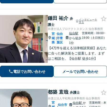
ト【休日夜間相談可】【完全個室対
応】
鎌田 祐介
弁
インタビューを
見る
護士
弁護士法人プロテクトスタンス 仙台事務所
仙台駅
営業時間：09:00~
宮
仙台
19:00（土日祝日）
城
市青
から徒歩
|
県
葉区
1分
【4万件を超える法律相談実績】あなた
に合った解決策をご提案します。まず
はご相談を。【仙台駅 徒歩1分】
電話でお問い合わせ
メールでお問い合わせ
都築 直哉
弁護士
弁護士法人平松剛法律事務所 仙台事務所
宮
仙台駅
か
営業時間：本
仙台市
城