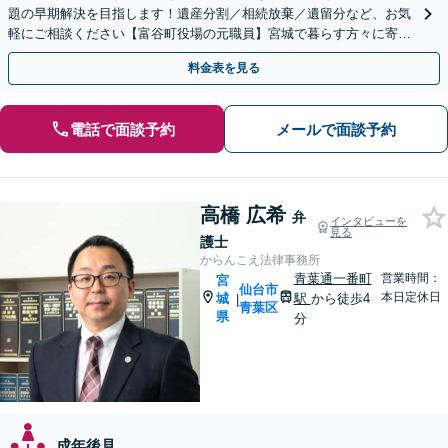
題の早期解決を目指します！遺産分割／相続放棄／遺留分など、お気
軽にご相談ください【富谷町役場の元職員】宮城で暮らす方々に寄り
添う、敷居の低い事務所です【無料駐車場あり】
料金表を見る
電話で面談予約
メールで面談予約
高橋 広希
弁
インタビューを
見る
護士
からんこえ法律事務所
青葉通一番町
営業時間：
宮
仙台市
本日定休日
城
駅
から徒歩4
|
青葉区
県
分
成年後見