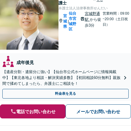
見る
護士
弁護士法人法律事務所せんだい
仙台
宮城野通
営業時間：09:00
宮
市宮
~20:00（土日祝
駅
から徒
城
|
城野
日）
歩3分
県
区
成年後見
【遺産分割・遺留分に強い】【仙台市公式ホームページに情報掲載
中】【東北各地より相談・解決実績多数】【初回相談60分無料】親族
間で揉めてしまったら、弁護士にご相談を！
料金表を見る
電話でお問い合わせ
メールでお問い合わせ