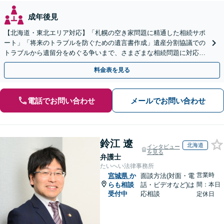
成年後見
【北海道・東北エリア対応】「札幌の空き家問題に精通した相続サポ
ート」「将来のトラブルを防ぐための遺言書作成」遺産分割協議での
トラブルから遺留分をめぐる争いまで、さまざまな相続問題に対応し
ています「アクセス良好・WEB面談対応で安心の相談」
料金表を見る
電話でお問い合わせ
メールでお問い合わせ
鈴江 遼
北海道
インタビュー
を見る
弁護士
たいへい法律事務所
営業時
宮城県
か
面談方法(対面・電
らも相談
話・ビデオなど)は
間：本日
受付中
応相談
定休日