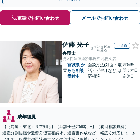
電話でお問い合わせ
メールでお問い合わせ
佐藤 光子
北海道
インタビュ
ーを見る
弁護士
虎ノ門法律経済事務所 札幌支店
営業時
宮城県
か
面談方法(対面・電
らも相談
話・ビデオなど)は
間：本日
受付中
応相談
定休日
成年後見
【北海道・東北エリア対応】【弁護士歴20年以上】【初回相談無料】
遺産分割協議や遺留分侵害額請求、遺言書作成など、幅広く対応して
います。税理士や司法書士などの他士業と連携してワンストップでの