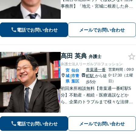
事務所】「地元・宮城に根差した弁護
活動／仙台市青葉区、泉区、富谷市、
大和町、利府町など」
電話でお問い合わせ
メールでお問い合わせ
髙田 英典
弁護士
弁護士法人リーガルプロフェッション
青葉通一番
営業時間：09:0
宮
仙台
0~17:30（土曜
城
市青
町駅
から徒
|
県
葉区
日）
歩5分
初回来所相談無料【青葉通一番町駅5
分】不動産・相続・医療過誤などか
ら、企業のトラブルまで様々な法律問
題に全力を尽くします。ご相談者様の
お話をお聞きし、最善の解決策へと導
くことを最も重視しています。お困り
電話でお問い合わせ
メールでお問い合わせ
の方はご相談ください。9名の弁護士が
在籍