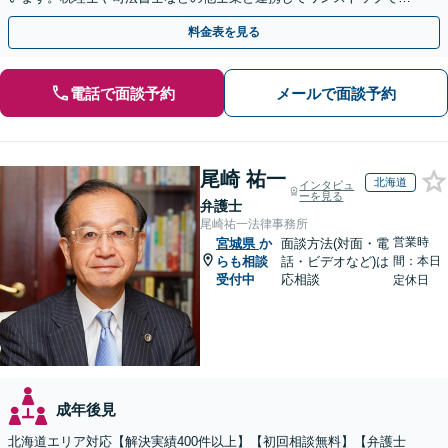
解決が可能です。ぜひご相談ください。
料金表を見る
電話で面談予約
メールで面談予約
尾崎 祐一
北海道
インタビュ
ーを見る
弁護士
尾崎祐一法律事務所
営業時
宮城県
か
面談方法(対面・電
らも相談
話・ビデオなど)は
間：本日
受付中
応相談
定休日
成年後見
北海道エリア対応【解決実績400件以上】【初回相談無料】【弁護士