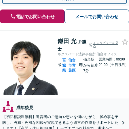
電話でお問い合わせ
メールでお問い合わせ
鎌田 光
弁護
インタビューを見
る
士
ネクスパート法律事務所 仙台オフィス
仙台駅
営業時間：09:00~
宮
仙台
21:00（土日祝日）
城
市青
から徒歩
|
県
葉区
7分
成年後見
【初回相談料無料】遺言者のご意向や想いを伺いながら、揉め事を予
防し、円満・円滑な相続が実現できるよう遺言の作成をサポートいた
します！【夜間・休日相談OK】リーズナブルな料金で、迅速かつス