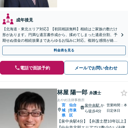
成年後見
【北海道・東北エリア対応】【初回相談無料】相続はご家族の数だけ
形があります。円満な遺言書作成から、揉めてしまった遺産分割、予
期せぬ借金の相続放棄まであらゆるお悩みに対応。複雑な感情が絡む
相続トラブルもまずはご相談ください。WEB面談可。
料金表を見る
電話で面談予約
メールでお問い合わせ
林屋 陽一郎
弁護士
あやめ法律事務所
宮
仙台
泉中央駅
か
営業時間：本
城
市泉
|
日定休日
ら徒歩4分
県
区
【泉中央駅4分】【弁護士歴10年以上】
【仙台市北部エリアでは数少ない法律