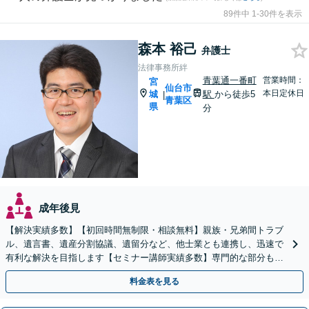
89件中 1-30件を表示
森本 裕己
弁護士
法律事務所絆
青葉通一番町
営業時間：
宮
仙台市
本日定休日
城
駅
から徒歩5
|
青葉区
県
分
成年後見
【解決実績多数】【初回時間無制限・相談無料】親族・兄弟間トラブ
ル、遺言書、遺産分割協議、遺留分など、他士業とも連携し、迅速で
有利な解決を目指します【セミナー講師実績多数】専門的な部分もわ
かりやすくご案内【弁護士経験15年以上】
料金表を見る