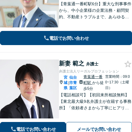
【青葉通一番町駅6分】重大な刑事事件
から、中小企業様の企業法務・顧問契
約、不動産トラブルまで、あらゆる法
律問題に全力を尽くします。ご相談い
ただくだけで解決の糸口が見える場合
もございます。一人で抱え込まず、ま
電話でお問い合わせ
ずは初回無料相談へご連絡ください。
新妻 範之
弁護士
弁護士法人リーガルプロフェッション
青葉通一番
営業時間：09:0
宮
仙台
0~17:30（土曜
城
市青
町駅
から徒
|
県
葉区
日）
歩5分
【電話相談可】【初回来所相談無料】
【東北最大級9名弁護士が在籍する事務
所】「依頼者さまから丁寧にヒアリン
グし、最適な離婚を提案」「不倫慰謝
料／請求する側・された側どちらも
可」多角的な視点で労働問題をサポー
電話でお問い合わせ
メールでお問い合わせ