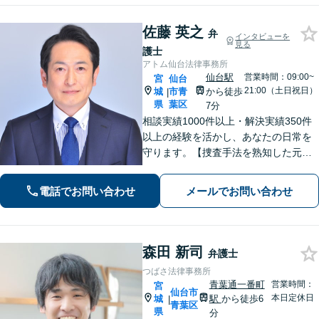
佐藤 英之
弁
インタビューを
見る
護士
アトム仙台法律事務所
仙台駅
営業時間：09:00~
宮
仙台
21:00（土日祝日）
城
市青
から徒歩
|
県
葉区
7分
相談実績1000件以上・解決実績350件
以上の経験を活かし、あなたの日常を
守ります。【捜査手法を熟知した元警
察官弁護士・刑事事件加害者弁護・交
通事故に特化】
電話でお問い合わせ
メールでお問い合わせ
森田 新司
弁護士
つばさ法律事務所
青葉通一番町
営業時間：
宮
仙台市
本日定休日
城
駅
から徒歩6
|
青葉区
県
分