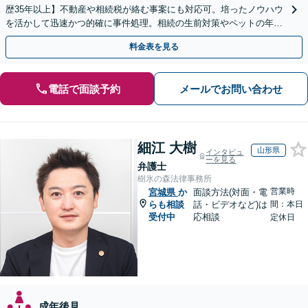
歴35年以上】不動産や相続税が絡む事案にも対応可。培ったノウハウ
を活かして迅速かつ的確に事件処理。相続の生前対策やペットの年金
システムもお任せ【完全個室】【自衛隊前駅8分】
料金表を見る
電話で面談予約
メールでお問い合わせ
細江 大樹
山形県
インタビュ
ーを見る
弁護士
樹氷の森法律事務所
営業時
宮城県
か
面談方法(対面・電
らも相談
話・ビデオなど)は
間：本日
受付中
応相談
定休日
成年後見