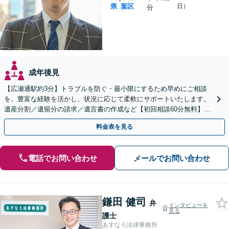
県
葉区
日）
分
成年後見
【広瀬通駅約3分】トラブルを防ぐ・最小限にするため早めにご相談
を。豊富な経験を活かし、状況に応じて柔軟にサポートいたします。
遺産分割／遺留分の請求／遺言書の作成など【初回相談60分無料】
【オンライン相談可能】
料金表を見る
電話でお問い合わせ
メールでお問い合わせ
鎌田 健司
弁
インタビューを
見る
護士
あすなろ法律事務所