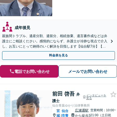
成年後見
親族間トラブル、遺産分割、遺留分、相続放棄、遺言書作成などは弁
護士にご相談ください。感情的にならず、弁護士が冷静な視点で介入
し、お互いにとって納得のいく解決を目指します【仙台駅7分】【休
日・夜間相談可】
料金表を見る
電話でお問い合わせ
メールでお問い合わせ
前田 啓吾
弁
インタビューを
見る
護士
仙台青葉ゆかり法律事務所
広瀬通駅
営業時間：10:00~
宮
仙台
21:00（土日祝
城
市青
から徒歩3
|