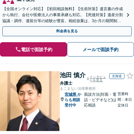
【全国オンライン対応】【初回相談無料】【生前対策】遺言書の作成
から執行、会社や医療法人の事業承継も対応。【死後対策】遺産分割
協議・調停、遺留分等の経験が豊富。相続放棄は、3か月の期間制限
があるため、お早めにご相談ください。【無料駐車場あり】
料金表を見る
電話で面談予約
メールで面談予約
池田 慎介
北海道
インタビュ
ーを見る
弁護士
まこまない法律事務所
営業時
宮城県
か
面談方法(対面・電
らも相談
話・ビデオなど)は
間：本日
受付中
応相談
定休日