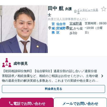
田中 航
弁護
インタビューを見
る
士
弁護士法人法律事務所せんだい
宮城野通
営業時間：09:00
宮
仙台市
~19:00（土曜
城
宮城野
駅
から徒
|
県
区
日）
歩3分
成年後見
【初回相談60分無料】【仙台駅6分】遺産分割の話し合い／遺留分侵
害額請求／相続放棄など、相続のご相談はお任せください。土地や建
物の遺産分割の解決実績も多数あり。これまでの実績や他士業との連
携を活かし、ご意向に沿う有利な解決を目指します
料金表を見る
電話でお問い合わせ
メールでお問い合わせ