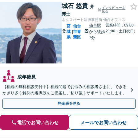
城石 悠貴
弁
インタビューを
見る
護士
ネクスパート法律事務所 仙台オフィス
仙台駅
営業時間：09:00~
宮
仙台
21:00（土日祝日）
城
市青
から徒歩
|
県
葉区
7分
成年後見
【相続の無料相談受付中】相続問題でお悩みの相談者さまに、できる
かぎり多く解決の選択肢をご提案し、粘り強くサポートいたします。
料金表を見る
電話でお問い合わせ
メールでお問い合わせ