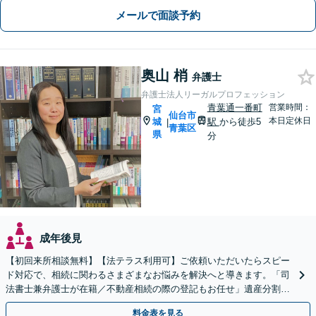
メールで面談予約
奥山 梢
弁護士
弁護士法人リーガルプロフェッション
青葉通一番町
営業時間：
宮
仙台市
本日定休日
城
駅
から徒歩5
|
青葉区
県
分
成年後見
【初回来所相談無料】【法テラス利用可】ご依頼いただいたらスピー
ド対応で、相続に関わるさまざまなお悩みを解決へと導きます。「司
法書士兼弁護士が在籍／不動産相続の際の登記もお任せ」遺産分割協
議・調停／相続放棄／遺言書作成／遺留分侵害額請求
料金表を見る