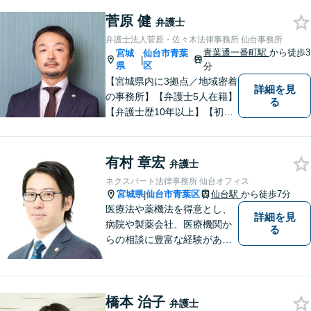
はお任せください！不貞慰謝
菅原 健
料請求／親権・養育費【労働
弁護士
問題】マタハラなど女性特有
弁護士法人菅原・佐々木法律事務所 仙台事務所
のトラブルに迅速に対応【初
青葉通一番町駅
から徒歩3
宮城
仙台市青葉
|
回相談無料】
県
区
分
【宮城県内に3拠点／地域密着
詳細を見
の事務所】【弁護士5人在籍】
る
【弁護士歴10年以上】【初回
相談30分無料】「具体的に相
談内容が決まっていない」と
いう方も、まずはお電話くだ
有村 章宏
弁護士
さい。個人や企業のあらゆる
ネクスパート法律事務所 仙台オフィス
トラブルに対応【青葉通一番
宮城県
仙台市青葉区
仙台駅
から徒歩7分
|
町駅1分】
医療法や薬機法を得意とし、
詳細を見
病院や製薬会社、医療機関か
る
らの相談に豊富な経験があり
ます。【初回相談無料】ご依
頼者様の声に真摯に耳を傾
け、「法律の能力」「コミュ
橋本 治子
ニケーション力」「リサーチ
弁護士