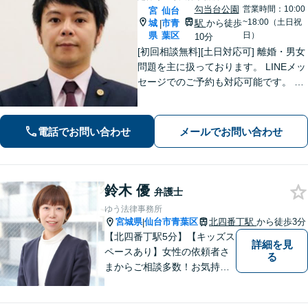
勾当台公園
営業時間：10:00
宮
仙台
~18:00（土日祝
城
市青
駅
から徒歩
|
県
葉区
日）
10分
[初回相談無料][土日対応可] 離婚・男女
問題を主に扱っております。 LINEメッ
セージでのご予約も対応可能です。 LI
NEでのご予約をご希望の場合は、以下
のリンクからご登録ください。 https://l
in.ee/uFqpYWb
電話でお問い合わせ
メールでお問い合わせ
鈴木 優
弁護士
ゆう法律事務所
宮城県
仙台市青葉区
北四番丁駅
から徒歩3分
|
【北四番丁駅5分】【キッズス
詳細を見
ペースあり】女性の依頼者さ
る
まからご相談多数！お気持ち
に寄り添うことを一番大切に
しています。離婚・男女問題