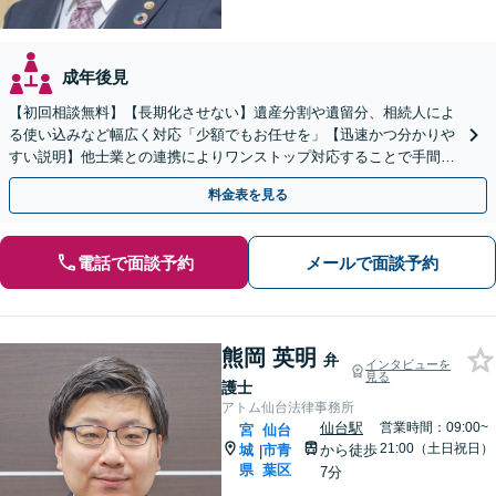
成年後見
【初回相談無料】【長期化させない】遺産分割や遺留分、相続人によ
る使い込みなど幅広く対応「少額でもお任せを」【迅速かつ分かりや
すい説明】他士業との連携によりワンストップ対応することで手間を
最小限にし、円滑な解決に努めます【青葉通一番町駅4分】
料金表を見る
電話で面談予約
メールで面談予約
熊岡 英明
弁
インタビューを
見る
護士
アトム仙台法律事務所
仙台駅
営業時間：09:00~
宮
仙台
21:00（土日祝日）
城
市青
から徒歩
|
県
葉区
7分