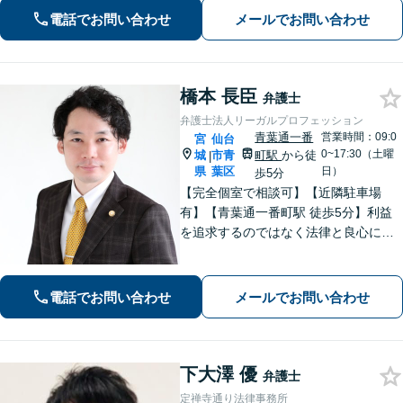
い、最善の解決策へと導くことを最も
電話でお問い合わせ
メールでお問い合わせ
重視しています。お困りの方はご相談
ください。
橋本 長臣
弁護士
弁護士法人リーガルプロフェッション
青葉通一番
営業時間：09:0
宮
仙台
0~17:30（土曜
城
市青
町駅
から徒
|
県
葉区
日）
歩5分
【完全個室で相談可】【近隣駐車場
有】【青葉通一番町駅 徒歩5分】利益
を追求するのではなく法律と良心に従
って紛争の解決をすることが大切だと
考えています。依頼者様の意向を丁寧
にお聞きしご要望に沿った解決をする
電話でお問い合わせ
メールでお問い合わせ
ように心がけています。お気軽にご相
談ください。
下大澤 優
弁護士
定禅寺通り法律事務所