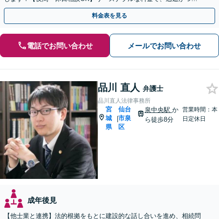
ピーディーにまごころを持って対応させて頂きます。
料金表を見る
電話でお問い合わせ
メールでお問い合わせ
品川 直人
弁護士
品川直人法律事務所
宮
仙台
泉中央駅
か
営業時間：本
城
市泉
|
日定休日
ら徒歩8分
県
区
成年後見
【他士業と連携】法的根拠をもとに建設的な話し合いを進め、相続問