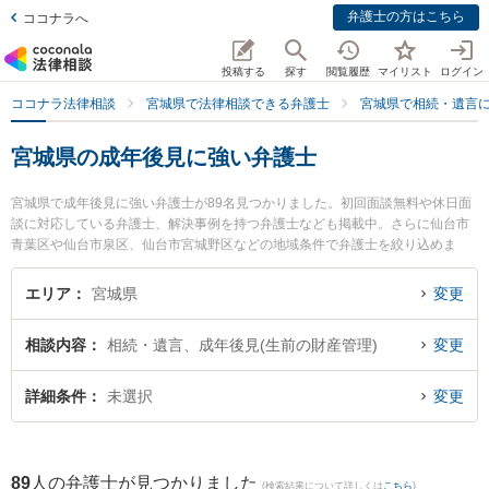
弁護士の方はこちら
ココナラへ
投稿する
探す
閲覧履歴
マイリスト
ログイン
ココナラ法律相談
宮城県で法律相談できる弁護士
宮城県で相続・遺言
宮城県の成年後見に強い弁護士
宮城県で成年後見に強い弁護士が89名見つかりました。初回面談無料や休日面
談に対応している弁護士、解決事例を持つ弁護士なども掲載中。さらに仙台市
青葉区や仙台市泉区、仙台市宮城野区などの地域条件で弁護士を絞り込めま
す。相続・遺言に関係する家族間の相続トラブルや認知症の相続、遺産分割等
の細かな分野での絞り込み検索もでき便利です。特に法律事務所絆の森本 裕己
エリア
宮城県
変更
弁護士や弁護士法人リーガルプロフェッションの奥山 梢弁護士、ネクスパート
法律事務所 仙台オフィスの鎌田 光弁護士のプロフィール情報や弁護士費用、強
相談内容
相続・遺言、成年後見(生前の財産管理)
変更
みなどが注目されています。『宮城県で土日や夜間に発生した成年後見のトラ
ブルを今すぐに弁護士に相談したい』『成年後見のトラブル解決の実績豊富な
近くの弁護士を検索したい』『初回相談無料で成年後見を法律相談できる宮城
詳細条件
未選択
変更
県内の弁護士に相談予約したい』などでお困りの相談者さんにおすすめです。
89
人の弁護士が見つかりました
(検索結果について詳しくは
こちら
)