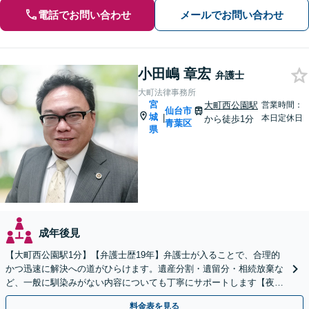
電話でお問い合わせ
メールでお問い合わせ
小田嶋 章宏
弁護士
大町法律事務所
宮
大町西公園駅
営業時間：
仙台市
城
|
本日定休日
から徒歩1分
青葉区
県
成年後見
【大町西公園駅1分】【弁護士歴19年】弁護士が入ることで、合理的
かつ迅速に解決への道がひらけます。遺産分割・遺留分・相続放棄な
ど、一般に馴染みがない内容についても丁寧にサポートします【夜
間・休日相談可】【オンライン相談可】
料金表を見る