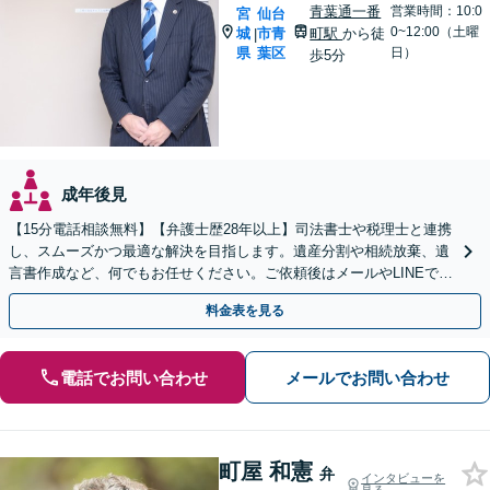
青葉通一番
営業時間：10:0
宮
仙台
0~12:00（土曜
城
市青
町駅
から徒
|
県
葉区
日）
歩5分
成年後見
【15分電話相談無料】【弁護士歴28年以上】司法書士や税理士と連携
し、スムーズかつ最適な解決を目指します。遺産分割や相続放棄、遺
言書作成など、何でもお任せください。ご依頼後はメールやLINEでの
やり取りも可能です【青葉通一番町駅5分】
料金表を見る
電話でお問い合わせ
メールでお問い合わせ
町屋 和憲
弁
インタビューを