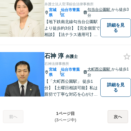
力」をフルに用いて、真の救
弁護士法人官澤綜合法律事務所
済を目指します。【分割払い
勾当台公園駅
から徒歩3
宮城
仙台市青葉
|
可】
県
区
分
【地下鉄南北線勾当台公園駅
詳細を見
より徒歩約3分】【完全個室で
る
相談】【法テラス適用可】ト
ラブルにあってもなかなか声
を上げられない方々が安心し
て暮らせるよう少しでも力に
石神 淳
弁護士
なりたいと思っています。法
石神法律事務所
律問題でお困りの方はお気軽
大町西公園駅
から徒歩1
宮城
仙台市青葉
|
にご相談ください。
県
区
分
【「大町西公園駅」 徒歩1
詳細を見
分】【土曜日相談可能】私は
る
親切で丁寧な対応を心がけ、
特に社会的に弱い立場の方や
法律に不安を抱える方々に支
援を提供しています。 依頼者
1ページ目
前へ
次へ
の要望を実現するため、迅速
(3ページ中)
かつ的確に対応いたします。