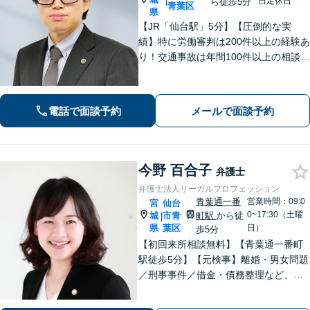
|
日定休日
ら徒歩5分
青葉区
県
【JR「仙台駅」5分】【圧倒的な実
績】特に労働審判は200件以上の経験あ
り！交通事故は年間100件以上の相談対
応！もちろん、債権回収や企業法務ま
で全般に対応できます【社会保険労務
士資格あり】【中小企業診断士資格あ
電話で面談予約
メールで面談予約
り】【東北大学法学研究科助教も経
験】
今野 百合子
弁護士
弁護士法人リーガルプロフェッション
青葉通一番
営業時間：09:0
宮
仙台
0~17:30（土曜
城
市青
町駅
から徒
|
県
葉区
日）
歩5分
【初回来所相談無料】【青葉通一番町
駅徒歩5分】【元検事】離婚・男女問題
／刑事事件／借金・債務整理など、あ
らゆる法律問題に全力を尽くします。
ご相談者さまのお話を丁寧にうかが