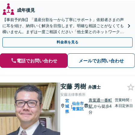
成年後見
【事前予約制】「遺産分割を一から丁寧にサポート」依頼者さまの声
に耳を傾け、納得いく解決を目指します。明確な相談ごとがなくても
構いません。まずは一度ご相談ください「他士業とのネットワークで
多角的にフォロー」【完全個室対応】
料金表を見る
電話でお問い合わせ
メールでお問い合わせ
安藤 秀樹
弁護士
安藤法律事務所
青葉通一番町
営業時間：
宮
仙台市
本日定休日
城
駅
から徒歩4
|
青葉区
県
分