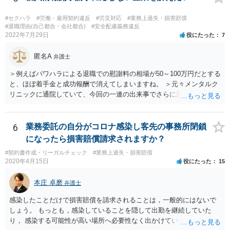
けします。 請求が認められる可能性や採るべき手続を検討するには、
様々な事情のヒアリングや証拠資料の検討が必要になるため、今後の
#セクハラ
#労働・雇用契約違反
#労災対応
#業務上過失・損害賠償
方針の検討も含め、一度面談にて法律相談をされることをおすすめし
#退職理由(自己都合・会社都合)
#安全配慮義務違反
2022年7月29日
役にたった
7
ます。
匿名A
弁護士
＞例えばパワハラによる退職での慰謝料の相場が50～100万円だとする
と、ほぼ着手金と成功報酬で消えてしまいますね。 ＞元々メンタルク
リニックに通院していて、今回の一連の出来事でさらに悪化した事実
を医師の診断書で証拠として提出しても慰謝料は変わらないですか？
万が一、慰謝料請求が認められるにしても金額としては微々たるもの
かと思いますが、依頼する弁護士に詳細を説明したうえで指示を仰い
6
業務委託の自分がコロナ感染し客先の事務所閉鎖
だ方がいいかと思います。
になったら損害賠償請求されますか？
#契約書作成・リーガルチェック
#業務上過失・損害賠償
2020年4月15日
役にたった
15
本庄 卓磨
弁護士
感染したことだけで損害賠償を請求されることは，一般的にはないで
しょう。 もっとも，感染していることを隠して出勤を継続していた
り， 感染する可能性が高い場所へ必要性なく出かけていたりした場合