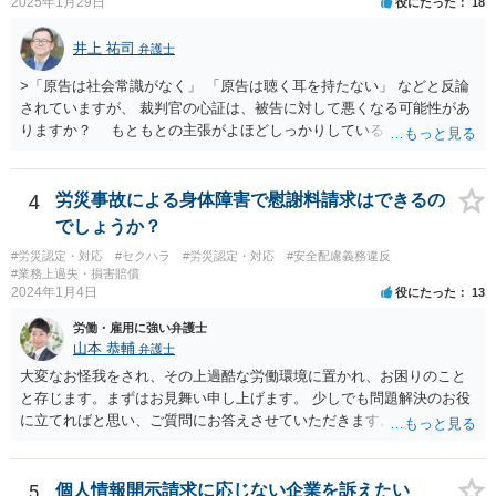
2025年1月29日
役にたった
18
書にはそのようなことは書いていないのですが、仮にこれらを要求さ
れた場合には断ることは可能なのでしょうか？ 【回答】 契約書に記載
井上 祐司
弁護士
がないのであれば，断ることができる可能性があります。 もし上記の
ような要求をされた場合は，その根拠を明示してもらってください。
>「原告は社会常識がなく」 「原告は聴く耳を持たない」 などと反論
されていますが、 裁判官の心証は、被告に対して悪くなる可能性があ
りますか？ もともとの主張がよほどしっかりしている書面でなけれ
ば、一般的に心証は悪くなるだろうと思います。 ただし、最終的な
勝ち負けは、法律構成に必要な事実の主張と証拠の的確さに尽きま
す。その意味では「無益的記載事項」です。 法律的に全く意味がな
4
労災事故による身体障害で慰謝料請求はできるの
い主張で、過度に攻撃的な文章ですから、少なくとも記載する必要は
でしょうか？
全くない事項です。 こういったことが記載された場合には、完全ス
#労災認定・対応
#セクハラ
#労災認定・対応
#安全配慮義務違反
ルーする方が印象はよいのが普通です。
#業務上過失・損害賠償
2024年1月4日
役にたった
13
労働・雇用に強い弁護士
山本 恭輔
弁護士
大変なお怪我をされ、その上過酷な労働環境に置かれ、お困りのこと
と存じます。まずはお見舞い申し上げます。 少しでも問題解決のお役
に立てればと思い、ご質問にお答えさせていただきます。 ご相談者の
具体的な会社内での立場や入手可能な証拠資料にもよりますが、お怪
我に関しては労災保険からの給付や会社からの損害賠償が、過重労働
に関しては未払残業代の支払が受けられる可能性がある事案とお見受
5
個人情報開示請求に応じない企業を訴えたい