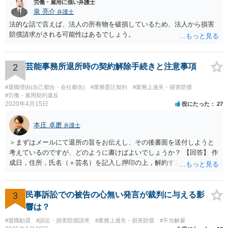
労働・雇用に強い弁護士
泉 亮介
弁護士
法的な話で言えば、法人の所有物を破損しているため、法人から損害
賠償請求がされる可能性はあるでしょう。
2
芸能事務所退所時の契約解除手続きと注意事項
#退職理由(自己都合・会社都合)
#業務委託契約
#業務上過失・損害賠償
#労働・雇用契約違反
2020年4月15日
役にたった
27
本庄 卓磨
弁護士
＞まずはメールにて退所の旨をお伝えし、その後書面を送付しようと
考えているのですが、どのように書けばよいでしょうか？ 【回答】 作
成日，住所，氏名（＋芸名）を記入し押印の上，解約する旨を伝える
内容を記載してください。 ＞私のような場合は損害賠償を請求される
ようなことはありますでしょうか？ 【回答】 特にないと思われます
が，仮に請求された場合はそれが「損害」に該当するのか検討するこ
3
民事訴訟での被告の心無い発言が裁判に与える影
とになります。 ＞また、事務所をやめる際、「退所後しばらく芸能活
響は？
動禁止」「活動するなら名前を変える」ことを事務所側から要求され
#退職勧奨
#訴訟・損害賠償請求
#業務上過失・損害賠償
#不当解雇
たという事例を聞いたことがあります。所属する際にいただいた契約