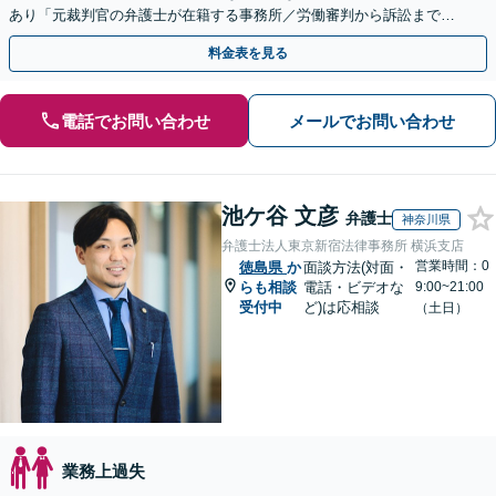
あり「元裁判官の弁護士が在籍する事務所／労働審判から訴訟まで、
裁判官経験を活かした最適な戦略を立案」
料金表を見る
電話でお問い合わせ
メールでお問い合わせ
池ケ谷 文彦
弁護士
神奈川県
弁護士法人東京新宿法律事務所 横浜支店
営業時間：0
徳島県
か
面談方法(対面・
らも相談
電話・ビデオな
9:00~21:00
受付中
ど)は応相談
（土日）
業務上過失