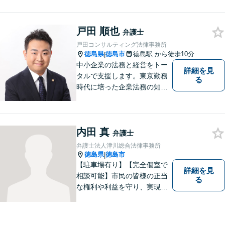
（労働問題/交通事故/不動産賃
貸借/消費者問題/離婚/相続/債
務整理など）を中心に、社会
戸田 順也
弁護士
的事件にも対応いたします。
戸田コンサルティング法律事務所
お気軽にご相談ください。
徳島県
徳島市
徳島駅
から徒歩10分
|
中小企業の法務と経営をトー
詳細を見
タルで支援します。東京勤務
る
時代に培った企業法務の知見
と中小企業診断士としての経
営の知見のシナジーで、徳島
の中小企業を中心に支援しま
内田 真
す。
弁護士
弁護士法人津川総合法律事務所
徳島県
徳島市
|
【駐車場有り】【完全個室で
詳細を見
相談可能】市民の皆様の正当
る
な権利や利益を守り、実現す
るために市民の皆さんに寄り
添って、一つ一つの事案に丁
寧に対応してまいります。ご