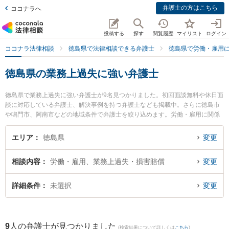
弁護士の方はこちら
ココナラへ
投稿する
探す
閲覧履歴
マイリスト
ログイン
ココナラ法律相談
徳島県で法律相談できる弁護士
徳島県で労働・雇用
徳島県の業務上過失に強い弁護士
徳島県で業務上過失に強い弁護士が9名見つかりました。初回面談無料や休日面
談に対応している弁護士、解決事例を持つ弁護士なども掲載中。さらに徳島市
や鳴門市、阿南市などの地域条件で弁護士を絞り込めます。労働・雇用に関係
する不当解雇や退職勧奨、内定取消等の細かな分野での絞り込み検索もでき便
利です。特にベリーベスト法律事務所 徳島オフィスの細谷 健人弁護士やパシィ
エリア
徳島県
変更
フィコ法律事務所の大八木 孝弁護士、徳島みらい法律事務所の西 拓也弁護士の
プロフィール情報や弁護士費用、強みなどが注目されています。『徳島県で土
相談内容
労働・雇用、業務上過失・損害賠償
変更
日や夜間に発生した業務上過失のトラブルを今すぐに弁護士に相談したい』
『業務上過失のトラブル解決の実績豊富な近くの弁護士を検索したい』『初回
相談無料で業務上過失を法律相談できる徳島県内の弁護士に相談予約したい』
詳細条件
未選択
変更
などでお困りの相談者さんにおすすめです。
9
人の弁護士が見つかりました
(検索結果について詳しくは
こちら
)