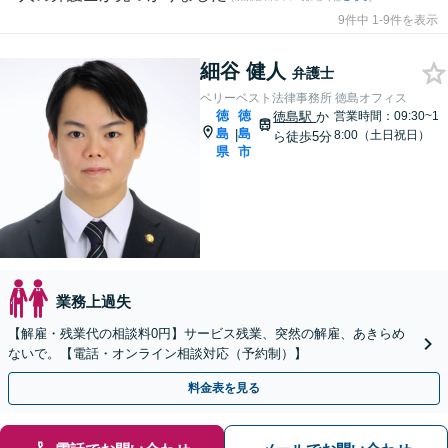
9件中 1-9件を表示
細谷 健人
弁護士
ベリーベスト法律事務所 徳島オフィス
徳
徳
徳島駅
か
営業時間：09:30~1
島
島
|
8:00（土日祝日）
ら徒歩5分
県
市
業務上過失
【解雇・残業代の相談料0円】サービス残業、突然の解雇、あきらめ
ないで。【電話・オンライン相談対応（予約制）】
料金表を見る