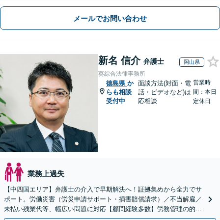
メールでお問い合わせ
新名 信介
弁護士
岡山県
葵綜合法律事務所
営業時
徳島県
か
面談方法(対面・電
らも相談
話・ビデオなど)は
間：本日
受付中
応相談
定休日
業務上過失
【中四国エリア】弁護士の介入で早期解決へ！証拠集めから全力でサ
ポート。労働災害（労災申請サポート・損害賠償請求）／不当解雇／
未払い残業代等、幅広い問題に対応【顧問経験多数】労務管理の的確
なアドバイスに注力【夜間・休日対応】【岡山駅10分】