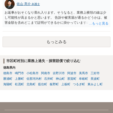
佐山 亮介
弁護士
お返事がおそくなり畏れ入ります。そうなると、業務上横領の線は少
し可能性が高まるかと思います。 告訴や被害届が通るかどうかは、被
害金額を含めどこまで証明ができるかに掛かっていますので、一度直
接面談等で資料を交えながらご相談されることをおすすめします。
もっとみる
市区町村別に業務上過失・損害賠償で絞り込む
徳島県内
徳島市
鳴門市
小松島市
阿南市
吉野川市
阿波市
美馬市
三好市
勝浦町
上勝町
佐那河内村
石井町
神山町
那賀町
牟岐町
美波町
海陽町
松茂町
北島町
藍住町
板野町
上板町
つるぎ町
東みよし町