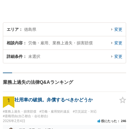
相談者様のお話をじっくり聴
き、最適な解決方法をご提案
いたします。
エリア
徳島県
変更
相談内容
労働・雇用、業務上過失・損害賠償
変更
詳細条件
未選択
変更
業務上過失の法律Q&Aランキング
1
社用車の破損。弁償するべきかどうか
#業務上過失・損害賠償
#労働・雇用契約違反
#労災認定・対応
#退職理由(自己都合・会社都合)
2026年2月4日
役にたった
246