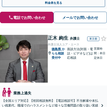
料金表を見る
電話でお問い合わせ
メールでお問い合わせ
正木 絢生
弁護士
東京都
弁護士法人ユア・エース
営業時
徳島県
か
面談方法(対面・電
らも相談
話・ビデオなど)は
間：本日
受付中
応相談
定休日
業務上過失
【全国エリア対応】【初回相談無料】【電話相談可】不当解雇や未払
い残業代、職場でのハラスメントなど様々な労働問題の取り扱い実績