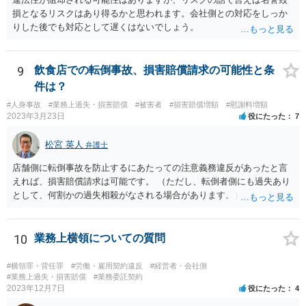
研修期間分の報酬も請求できる可能性があります。すなわち、業務と
損となるリスクはあり得るかと思われます。会社側との対応をしっか
の関連性が認められる研修について、それが使用者の明示・黙示の指
りした後でも対応として遅くはないでしょう。
示に基づくもので、その参加が事実上強制されている場合には、労働
時間性が認められ、その分の対価となる賃金を請求し得ます。業務と
の関連性が薄くても労働時間性が認められる場合もあります。研修に
9
飲食店での転倒事故、損害賠償請求の可能性と条
労働時間性が認められる場合、少なくとも最低賃金分で計算した額を
件は？
請求することなどが考えられます。 これらのことは一般論であり、
本件にどうあてはまるのかは具体的な事情を詳しく聞かないと判断で
#人身事故
#業務上過失・損害賠償
#被害者
#損害賠償増額
#慰謝料増額
きないことですので、一度弁護士に相談されてもよいかと思います。
2023年3月23日
役にたった
7
松宮 英人
弁護士
店舗側に転倒事故を防止するにあたっての注意義務違反があったと言
えれば、損害賠償請求は可能です。 （ただし、転倒者側にも過失あり
として、何割かの過失相殺がなされる場合があります。） 注意義務違
反の有無は、当時の個別具体的な事情により判断されます。 例えば、
床材等の性質、清掃により濡れるなどしてどの程度滑りやすくなって
いたか（清掃の仕方）、当日の天候、店内の混雑具合や客の動線、店
10
業務上横領についての質問
員による注意喚起の有無、過去に同様の事故があったか否か…などな
ど、様々な要素を見ていく必要があります。 一度弁護士にご相談され
#横領罪・背任罪
#労働・雇用契約違反
#経営者・会社側
ることをオススメします。 なお、治療費も損害賠償に含まれますが、
#業務上過失・損害賠償
#業務委託契約
2023年12月7日
役にたった
4
慰謝料など、具体的な損害賠償算定の仕方についても、ご相談なさる
とよいと思います。 お大事になさってください。