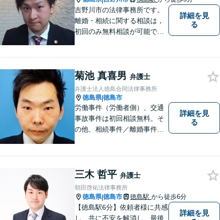
吉野川市の法律事務所です。
詳細を見
離婚・相続に関する相談は，
る
初回のみ無料相談が可能です
（要予約，事務所にお越しい
ただける方のみ。電話相談不
可。）。
菊池 真喜男
弁護士
弁護士法人徳島合同法律事務所
徳島県
徳島市
|
労働事件（労働者側）、交通
詳細を見
事故事件は初回相談無料。そ
る
の他、相続事件／離婚事件／
債務整理／行政事件など、幅
広い問題に対応可能！完全個
室対応でプライバシーが守ら
れます。【無料駐車場】
三木 哲平
弁護士
朝田啓祐法律事務所
徳島県
徳島市
徳島駅
から徒歩6分
|
【徳島駅6分】依頼者様に共感
詳細を見
し、共に不安を解消し、最後