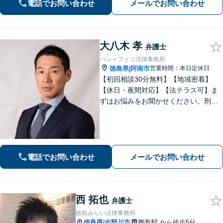
電話でお問い合わせ
メールでお問い合わせ
い。【弁護士歴20年以上】
大八木 孝
弁護士
パシィフィコ法律事務所
徳島県
阿南市
営業時間：本日定休日
|
【初回相談30分無料】【地域密着】
【休日・夜間対応】【法テラス可】ま
ずはお悩みをお聞かせください。刑事
事件：元検察官の経験を活かし、幅広
く対応。離婚問題：協議・調停・裁
判、各段階に対応。債務整理：苦しい
状況から抜け出すお手伝いをします。
電話でお問い合わせ
メールでお問い合わせ
西 拓也
弁護士
徳島みらい法律事務所
徳島県
吉野川市
鴨島駅
から徒歩5分
|