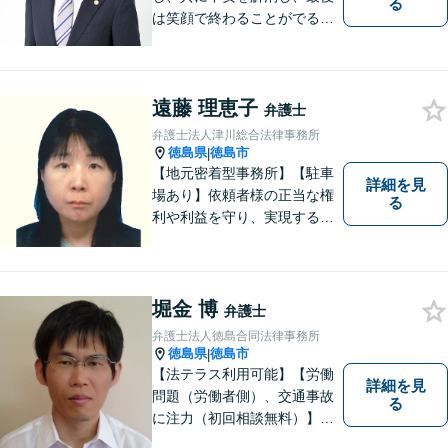
る
は笑顔で終わることがでるよ
うに取り組んで参ります。 じ
っくりとご相談者のお話しを
聴くことを第一と考えて、ご
遠藤 理恵子
相談にのっています。 まずは
弁護士
ご相談ください。
弁護士法人津川総合法律事務所
徳島県
徳島市
|
【地元密着型事務所】【駐車
詳細を見
場あり】依頼者様の正当な権
る
利や利益を守り、実現するた
め、あらゆる努力を惜しみま
せん。寄り添い、細心の注意
を払い、丁寧に対処してまい
ります。個人・法人問わずあ
堀金 博
弁護士
らゆる問題に対応可能！
弁護士法人徳島合同法律事務所
徳島県
徳島市
|
【法テラス利用可能】【労働
詳細を見
問題（労働者側）、交通事故
る
に注力（初回相談無料）】市
民の生活に関わる身近な事件