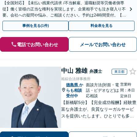
【全国対応】【未払い残業代請求 /不当解雇、退職勧奨等労働者側専
従】働く皆様の正当な権利を実現します。企業相手でも泣き寝入り不
要。会社への疑問や悩み、ご相談ください。予約は24時間受付。【初
回面談無料】【夜間・休日対応可】
事例を見る(1件)
料金表を見る
電話でお問い合わせ
メールでお問い合わせ
中山 雅雄
弁護士
東京都
裕綜合法律事務所
営業時
徳島県
か
面談方法(対面・電
らも相談
話・ビデオなど)は
間：本日
受付中
応相談
定休日
【新橋駅5分】【完全成功報酬】経験豊
富な弁護士が、良質なリーガルサービ
スを提供いたします。ひとりでも多く
の方が笑顔で未来を歩めるよう、丁寧
にアドバイス・サポートをいたしま
す。お困りの際は、ぜひご相談くださ