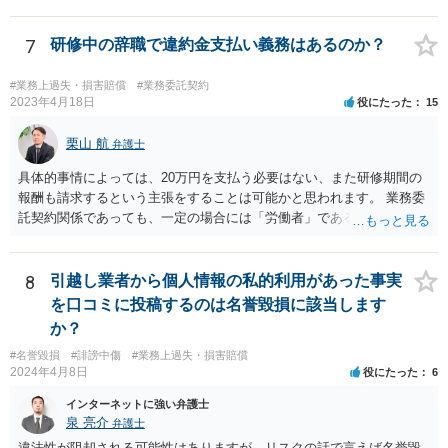
など， 感染者の責任が大きいといえる場合には，損害賠償を請求され
るリスクがあり得ると思います。 もし事業所閉鎖になった場合には損
害が大きくなりますので，注意が必要ですね。
7
研修中の辞職で違約金支払い義務はあるのか？
#業務上過失・損害賠償
#業務委託契約
2023年4月18日
役にたった
15
栗山 航
弁護士
具体的事情によっては、20万円を支払う必要はない、また研修期間の
報酬も請求するという主張をすることは可能かと思われます。 業務委
託契約関係であっても、一定の場合には「労働者」であるとして労働
基準法が適用されます。「労働者」であるといえる場合とは、使用従
属性が認められる場合、すなわち、①使用者の指揮監督下において労
務の提供をする者であること、②労務に対する対償を支払われる者で
8
引越し業者から個人情報の私的利用があった事実
あることという２つの要件を満たした場合に認められるとされます。
を口コミに投稿するのは名誉毀損に該当します
この判断は、様々な個別的事情に照らして総合的に判断されるもので
か？
す。 「労働者」であるといえる場合、20万円の違約金を予定する規
#名誉毀損
#誹謗中傷
#業務上過失・損害賠償
定は、労働基準法16条違反となります。したがって、「労働者」であ
2024年4月8日
役にたった
6
ると主張し、労働基準法16条を根拠に20万円の支払を拒むことは考え
られます（ただしその場合も、現実に発生した損害分を別途請求され
インターネットに強い弁護士
ることはあり得ます）。 また「労働者」であるといえる場合、研修
泉 亮介
弁護士
期間とはいえ業務として研修への参加が強制されているのであれば、
違法性が阻却される可能性はありますが、リスクの話で言えば名誉毀