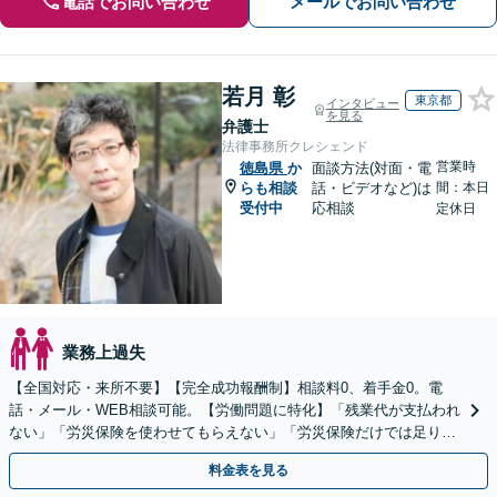
電話でお問い合わせ
メールでお問い合わせ
若月 彰
東京都
インタビュー
を見る
弁護士
法律事務所クレシェンド
営業時
徳島県
か
面談方法(対面・電
らも相談
話・ビデオなど)は
間：本日
受付中
応相談
定休日
業務上過失
【全国対応・来所不要】【完全成功報酬制】相談料0、着手金0。電
話・メール・WEB相談可能。【労働問題に特化】「残業代が支払われ
ない」「労災保険を使わせてもらえない」「労災保険だけでは足りな
い。損害賠償請求したい」など労働問題はお任せを。
料金表を見る