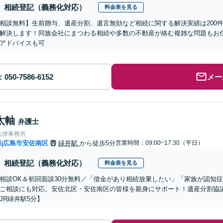
相続登記（義務化対応）
料金表を見る
相談無料】生前贈与、遺産分割、遺言無効など相続に関する解決実績は200
解決します！同族会社にまつわる相続や多数の不動産が絡む複雑な問題もお
アドバイスも可
メー
太軸
弁護士
法律事務所
県
広島市安佐南区
緑井駅
から徒歩5分
営業時間：09:00~17:30（平日）
|
相続登記（義務化対応）
料金表を見る
相談OK＆初回面談30分無料／「借金があり相続放棄したい」「家族が認知
ご相談にも対応。安佐北区・安佐南区の皆様を親身にサポート！遺産分割協
JR緑井駅5分】