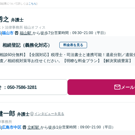
検索結果について詳しくは
こちら
)
秀之
弁護士
スト法律事務所 福山オフィス
県
福山市
福山駅
から徒歩7分
営業時間：09:30~21:00（平日）
|
相続登記（義務化対応）
料金表を見る
相談60分無料】【全国対応】税理士・司法書士と連携可能！遺産分割／遺留
査／相続税対策等お任せください。【明瞭な料金プラン】【解決実績豊富】
せ
メール
健一郎
弁護士
インタビューを見る
律事務所
県
広島市中区
立町駅
から徒歩1分
営業時間：09:00~21:00（平日）
|