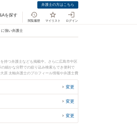
弁護士の方はこちら
&Aを探す
閲覧履歴
マイリスト
ログイン
）に強い弁護士
例を持つ弁護士なども掲載中。さらに広島市中区
等の細かな分野での絞り込み検索もでき便利で
の大原 太軸弁護士のプロフィール情報や弁護士費
したい』『相続登記（義務化対応）のトラブル解
予約したい』などでお困りの相談者さんにおすす
変更
変更
変更