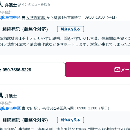
人
弁護士
インタビューを見る
律事務所
県
広島市中区
女学院前駅
から徒歩1分
営業時間：09:00~18:00（平日）
|
相続登記（義務化対応）
料金表を見る
院前駅徒歩１分】わかりやすい説明、聞きやすい話し言葉、信頼関係を築く
分／遺留分請求／遺言書作成などをサポートします。対立が生じてしまった
メー
楓
弁護士
律事務所
県
広島市中区
立町駅
から徒歩1分
営業時間：09:00~21:00（平日）
|
相続登記（義務化対応）
料金表を見る
相談無料】生前贈与、遺産分割、遺言無効など相続に関する解決実績は200