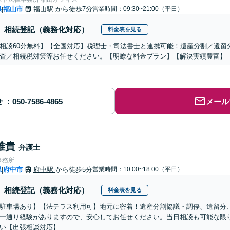
県
福山市
福山駅
から徒歩7分
営業時間：09:30~21:00（平日）
|
相続登記（義務化対応）
料金表を見る
相談60分無料】【全国対応】税理士・司法書士と連携可能！遺産分割／遺留
査／相続税対策等お任せください。【明瞭な料金プラン】【解決実績豊富】
せ
メール
雅貴
弁護士
事務所
県
府中市
府中駅
から徒歩5分
営業時間：10:00~18:00（平日）
|
相続登記（義務化対応）
料金表を見る
駐車場あり】【法テラス利用可】地元に密着！遺産分割協議・調停、遺留分
一通り経験がありますので、安心してお任せください。当日相談も可能な限
い【出張相談対応】