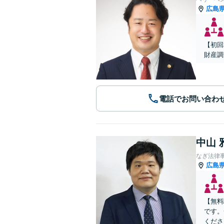
広島
【初回
財産調
電話でお問い合わ
中山 
なぎ法律
広島
【無料
です。
くださ