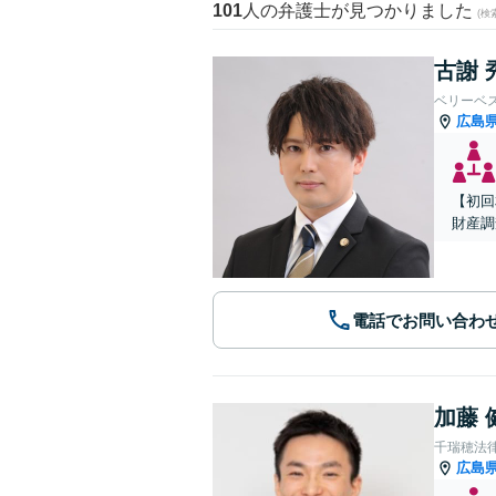
101
人の弁護士が見つかりました
(
古謝 
ベリーベ
広島
【初回
財産調
電話でお問い合わ
加藤 
千瑞穂法
広島