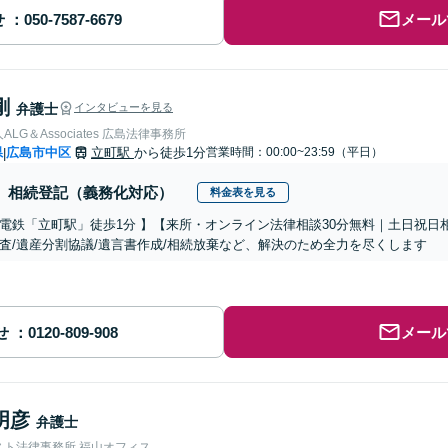
せ
メール
剛
弁護士
インタビューを見る
LG＆Associates 広島法律事務所
県
広島市中区
立町駅
から徒歩1分
営業時間：00:00~23:59（平日）
|
相続登記（義務化対応）
料金表を見る
電鉄「立町駅」徒歩1分 】【来所・オンライン法律相談30分無料｜土日祝日
査/遺産分割協議/遺言書作成/相続放棄など、解決のため全力を尽くします
せ
メール
明彦
弁護士
スト法律事務所 福山オフィス