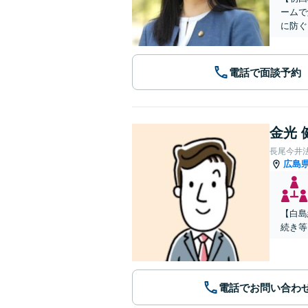
ームで
に防ぐ
電話で面談予約
金光 
長尾今井
広島
【白島
続き等
電話でお問い合わ