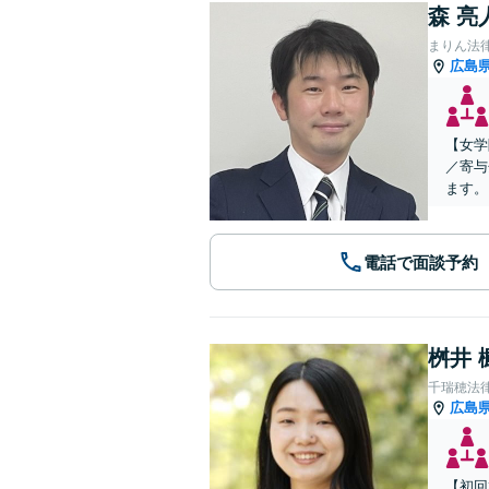
森 亮
まりん法
広島
【女学
／寄与
ます。
電話で面談予約
桝井 
千瑞穂法
広島
【初回