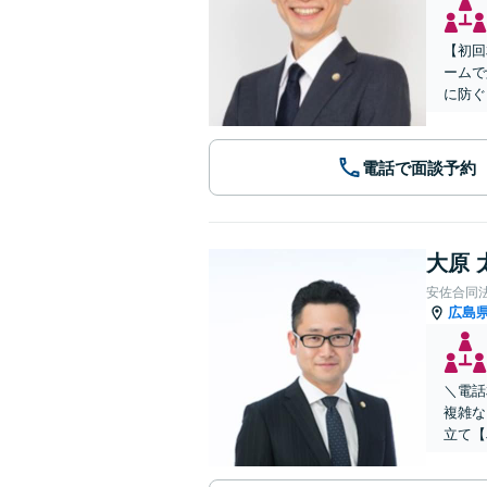
【初回
ームで
に防ぐ
電話で面談予約
大原 
安佐合同
広島
＼電話
複雑な
立て【