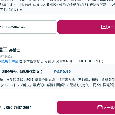
解決します！同族会社にまつわる相続や多数の不動産が絡む複雑な問題もお
アドバイスも可
メー
健二
弁護士
法律事務所
県
広島市中区
女学院前駅
から徒歩3分
営業時間：10:00~18:00（平日）
|
相続登記（義務化対応）
料金表を見る
線「女学院前駅」5分】遺産分割協議、遺言書作成、不動産の相続、遺留分
もワンストップ解決。親族間の感情や関係性に配慮しながら、円滑に問題解
せ
メール