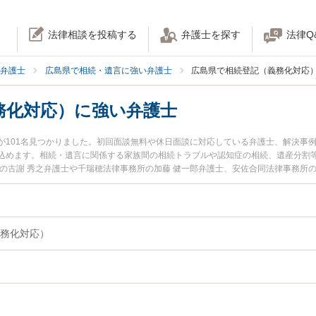
法律相談を投稿する
弁護士を探す
法律Q
弁護士
広島県で相続・遺言に強い弁護士
広島県で相続登記（義務化対応
務化対応）に強い弁護士
が101名見つかりました。初回面談無料や休日面談に対応している弁護士、解決事
込めます。相続・遺言に関係する家族間の相続トラブルや認知症の相続、遺産分割
の古謝 秀之弁護士や千瑞穂法律事務所の加藤 健一郎弁護士、安佐合同法律事務所
土日や夜間に発生した相続登記（義務化対応）のトラブルを今すぐに弁護士に相談
初回相談無料で相続登記（義務化対応）を法律相談できる広島県内の弁護士に相談
務化対応）