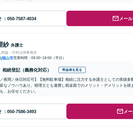
せ
メール
理紗
弁護士
人西脇・竹村法律事務所
県
福山市
営業時間：09:00~18:00（平日）
|
相続登記（義務化対応）
料金表を見る
／夜間／休日対応可】【無料駐車場】相続に注力する弁護士としての実績多
富なノウハウあり。税理士とも連携し税金面でのメリット・デメリットを踏
も、お任せください。
せ
メー