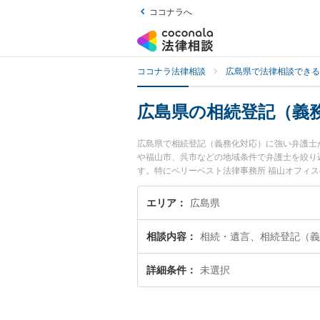
ココナラへ
ココナラ法律相談
広島県で法律相談できる
広島県の相続登記（義
広島県で相続登記（義務化対応）に強い弁護士
や福山市、呉市などの地域条件で弁護士を絞り
す。特にベリーベスト法律事務所 福山オフィス
用、強みなどが注目されています。『広島県で
決の実績豊富な近くの弁護士を検索したい』『
エリア
広島県
めです。
相談内容
相続・遺言、相続登記（義
詳細条件
未選択