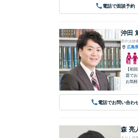
電話で面談予約
沖田 
田中法律
広島
【初回
題でお
お気軽
電話でお問い合わ
森 亮
まりん法