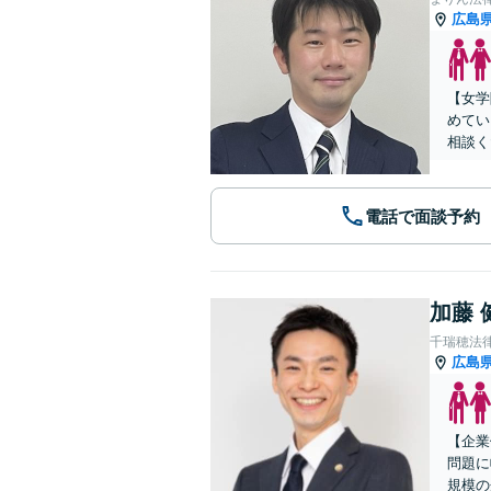
広島
【女学
めてい
相談く
電話で面談予約
加藤 
千瑞穂法
広島
【企業
問題に
規模の