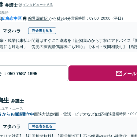
健
弁護士
インタビューを見る
事務所
県
広島市中区
縮景園前駅
から徒歩4分
営業時間：09:00~20:00（平日）
|
マタハラ
料金表を見る
雇・残業代未払い問題はすぐにご連絡を！証拠集めから丁寧にアドバイス「
題にも対応可」「労災の損害賠償請求にも対応」【休日・夜間相談可】【縮
せ
メール
絢生
弁護士
人ユア・エース
県
からも相談受付中
面談方法(対面・電話・ビデオなど)は応相談
営業時間：09:0
マタハラ
料金表を見る
エリア対応】【初回相談無料】【電話相談可】不当解雇や未払い残業代、職