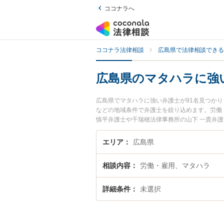
ココナラへ
ココナラ法律相談
広島県で法律相談できる
広島県のマタハラに強
広島県でマタハラに強い弁護士が91名見つか
などの地域条件で弁護士を絞り込めます。労働
慎平弁護士や千瑞穂法律事務所の山下 一貴弁
発生したマタハラのトラブルを今すぐに弁護士
島県内の弁護士に相談予約したい』などでお困
エリア
広島県
相談内容
労働・雇用、マタハラ
詳細条件
未選択