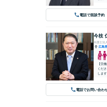
電話で面談予約
今枝 
弁護士法
広島
【労働
くださ
します
電話でお問い合わ