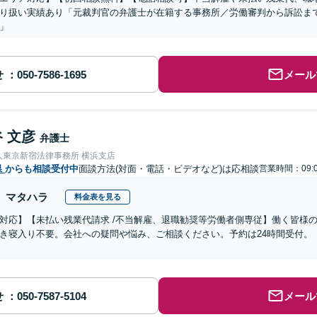
り扱い実績あり「元裁判官の弁護士が在籍する事務所／労働審判から訴訟ま
」
せ
メール
 文彦
弁護士
人東京新宿法律事務所 横浜支店
県
からも相談受付中
面談方法(対面・電話・ビデオなど)は応相談
営業時間：09:0
マタハラ
料金表を見る
対応】【未払い残業代請求 /不当解雇、退職勧奨等労働者側専従】働く皆様
き寝入り不要。会社への疑問や悩み、ご相談ください。予約は24時間受付。
せ
メール