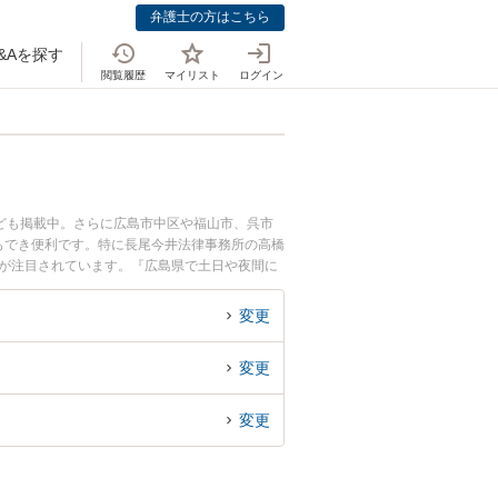
弁護士の方はこちら
&Aを探す
閲覧履歴
マイリスト
ログイン
ども掲載中。さらに広島市中区や福山市、呉市
もでき便利です。特に長尾今井法律事務所の高橋
どが注目されています。『広島県で土日や夜間に
』『初回相談無料でマタハラを法律相談できる広
変更
変更
変更