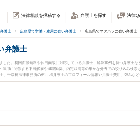
法律相談を投稿する
弁護士を探す
法律Q
弁護士
広島県で労働・雇用に強い弁護士
広島県でマタハラに強い弁護士
い弁護士
りました。初回面談無料や休日面談に対応している弁護士、解決事例を持つ弁護士な
・雇用に関係する不当解雇や退職勧奨、内定取消等の細かな分野での絞り込み検索
護士、千瑞穂法律事務所の桝井 楓弁護士のプロフィール情報や弁護士費用、強みな
に相談したい』『マタハラのトラブル解決の実績豊富な近くの弁護士を検索したい
りの相談者さんにおすすめです。