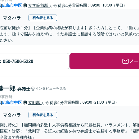
県
広島市中区
女学院前駅
から徒歩1分
営業時間：09:00~18:00（平日）
|
マタハラ
料金表を見る
院前駅徒歩１分】【企業勤務の経験が有ります】多くの方にとって、「働く
ます。独りで悩みを抱えずに、まだ弁護士に相談する段階ではないと気兼ね
ださい。
メー
健一郎
弁護士
インタビューを見る
律事務所
県
広島市中区
立町駅
から徒歩1分
営業時間：09:00~21:00（平日）
|
マタハラ
料金表を見る
側に特化】【顧問契約多数】人事労務相談から問題社員、ハラスメント、解
幅広く対応！「裁判官・公証人の経験を持つ弁護士が在籍する事務所」「顧
企業まで多種多様」