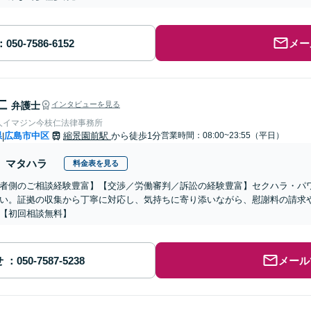
メー
仁
弁護士
インタビューを見る
人イマジン今枝仁法律事務所
県
広島市中区
縮景園前駅
から徒歩1分
営業時間：08:00~23:55（平日）
|
マタハラ
料金表を見る
者側のご相談経験豊富】【交渉／労働審判／訴訟の経験豊富】セクハラ・パ
い。証拠の収集から丁寧に対応し、気持ちに寄り添いながら、慰謝料の請求
【初回相談無料】
せ
メール