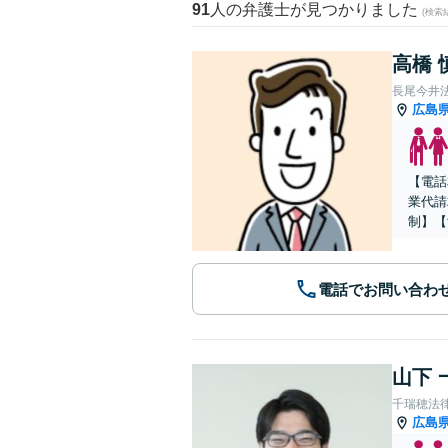
91
人の弁護士が見つかりました
(検索
高橋 
長尾今井
広島
【電話
業代請
制】【
電話でお問い合わ
山下 
千瑞穂法
広島