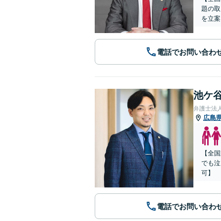
題の取
を立案
電話でお問い合わ
池ケ谷
弁護士法
広島
【全国
でも泣
可】
電話でお問い合わ