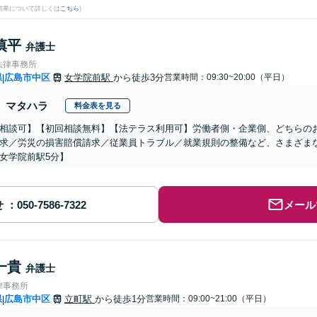
結果について詳しくは
こちら
)
慎平
弁護士
法律事務所
県
広島市中区
女学院前駅
から徒歩3分
営業時間：09:30~20:00（平日）
|
マタハラ
料金表を見る
相談可】【初回相談無料】【法テラス利用可】労働者側・企業側、どちらの
求／労災の損害賠償請求／従業員トラブル／就業規則の整備など、さまざま
女学院前駅5分】
せ
メール
一貴
弁護士
律事務所
県
広島市中区
立町駅
から徒歩1分
営業時間：09:00~21:00（平日）
|