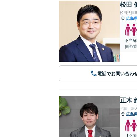
松田 
松田法律
広島
不当解
側の問
電話でお問い合わ
正木 
弁護士法
広島
【全国