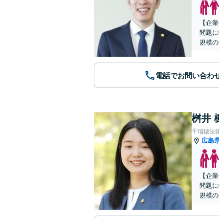
【企業
問題に
規模の
電話でお問い合わ
桝井 
千瑞穂法
広島
【企業
問題に
規模の