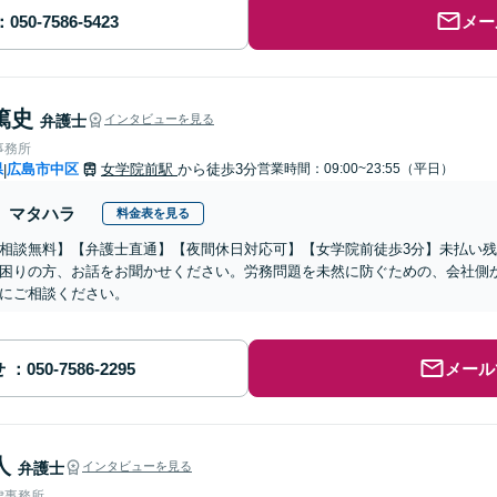
メー
篤史
弁護士
インタビューを見る
事務所
県
広島市中区
女学院前駅
から徒歩3分
営業時間：09:00~23:55（平日）
|
マタハラ
料金表を見る
相談無料】【弁護士直通】【夜間休日対応可】【女学院前徒歩3分】未払い
困りの方、お話をお聞かせください。労務問題を未然に防ぐための、会社側
にご相談ください。
せ
メール
人
弁護士
インタビューを見る
律事務所