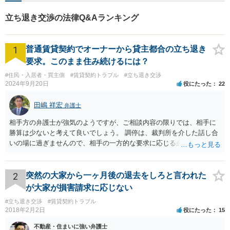
っていただいているようです。
立ち退き交渉の法律Q&Aランキング
1
普通賃貸契約でオーナーから貸主都合の立ち退き
要求。このまま住み続けるには？
#住民・入居者・買主側
#賃貸契約トラブル
#立ち退き交渉
2024年9月20日
役にたった
22
田嶋 祥宏
弁護士
相手方の弁護士が強気のようですが、ご相談内容の限りでは、相手に
勝算は少ないと考えて良いでしょう。 調停は、裁判所を介した話し合
いの場に過ぎませんので、相手の一方的な要求に応じる必要はなく、
妥協もしてはいけません。調停委員から意に沿わない調停案を示され
ても拒否して大丈夫です。納得いかない場合は調停不調で終了にして
もらうと良いです。 そうすると裁判になりますが、相手に正当事由が
2
突然の大家から一ヶ月後の退去をしろと言われた
かなり少ないケースといえますので、立退請求は棄却、または相当程
が大家が損害請求に応じない
度の立退料を提示しないと立退請求は認められないと思います。た
#立ち退き交渉
#賃貸契約トラブル
だ、裁判となった場合は、費用はかかりますが、弁護士を立てること
2018年2月2日
役にたった
15
をおすすめします。 頑張ってください！
不動産・住まいに強い弁護士