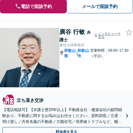
電話で面談予約
メールで面談予約
廣谷 行敏
弁
インタビューを
見る
護士
廣谷法律事務所
和歌山
和歌山
営業時間：09:00~17:30
|
県
市
（平日）
立ち退き交渉
【電話相談可】【弁護士歴20年以上】不動産会社・建築会社の顧問経
験あり。不動産に関するお悩みはお任せください。賃料回収／立退・
明け渡し／共有名義の不動産／欠陥住宅／境界線トラブルなど、幅広
くご相談を承ります【完全個室】【和歌山駅15分】
料金表を見る