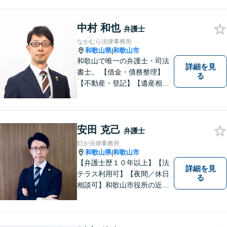
談ください。
中村 和也
弁護士
なかむら法律事務所
和歌山県
和歌山市
|
和歌山で唯一の弁護士・司法
詳細を見
書士。 【借金・債務整理】
る
【不動産・登記】【遺産相
続】【離婚】を得意とする事
務所です。 初回の相談無料。
土曜日曜祝日も予約可。
安田 克己
弁護士
灯か法律事務所
和歌山県
和歌山市
|
【弁護士歴１０年以上】【法
詳細を見
テラス利用可】【夜間／休日
る
相談可】和歌山市役所の近
く、京橋親水公園そばにある
親しみやすい法律事務所で
す。一人で悩まず、まずはご