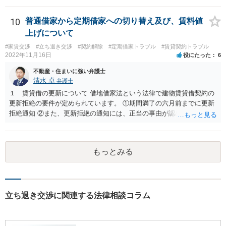
10
普通借家から定期借家への切り替え及び、賃料値
上げについて
#家賃交渉
#立ち退き交渉
#契約解除
#定期借家トラブル
#賃貸契約トラブル
2022年11月16日
役にたった
6
不動産・住まいに強い弁護士
清水 卓
弁護士
１ 賃貸借の更新について 借地借家法という法律で建物賃貸借契約の
更新拒絶の要件が定められています。 ①期間満了の六月前までに更新
拒絶通知 ②また、更新拒絶の通知には、正当の事由が認められる必要
があります。この正当の事由は、賃貸人の建物使用を必要とする事情•
賃借人の建物使用を必要とする事情のほか、従前の経過，建物の利用
状況，建物の現況，いわゆる立退料の申出を考慮して判断するものと
もっとみる
されています。 ③更新拒絶通知がされた場合でも、賃貸借期間満了満
了後も賃借人が建物の使用を継続する場合には、賃借人に対し遅滞な
く異議を述べる 大家側（賃貸人側）に正当の事由が認めらるか疑問
のあるご事案かと思います。更新拒絶に正当の事由がない場合、大家
側（賃貸人側）が、更新の予定されている普通賃貸借契約から更新の
立ち退き交渉に関連する法律相談コラム
ない定期借家契約に一方的に切り替えることはできません。ただし、
正当の事由がない場合でも、賃借人側の同意があれば、定期借家契約
への切り替えも可能です。そのため、仲介会社側は、何とか、賃借人