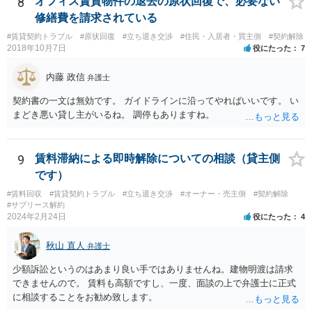
8
オフィス賃貸物件の退去の原状回復で、必要ない
な場合、相手が、「もう出て行って欲しい」と考えていれば、引き続
修繕費を請求されている
き居住する前提での和解は難しい可能性があります。 ２・弁護士が事
#賃貸契約トラブル
#原状回復
#立ち退き交渉
#住民・入居者・買主側
#契約解除
件の見通しをたてるにも、賃料滞納状況で見立てが変わりますし、そ
2018年10月7日
役にたった
7
もそも賃料滞納状況によってはご希望に沿える活動を保障できず、 依
頼を受けられないかもしれないです。依頼を受けるにしても厳しめの
内藤 政信
弁護士
リスクを踏まえた上でのものとなる可能性があります。 定型的な事件
依頼となるかもわからず、着手金額もなんともいえないと思います。
契約書の一文は無効です。 ガイドラインに沿ってやればいいです。 い
複数事務所にあたり、着手金額を確認されるとよいと思います。 ３・
まどき悪い貸し主がいるね。 調停もありますね。
弁護士が依頼を受ければ代わりに裁判所とのやりとりを行うことが可
能です。双方に弁護士がついていればウェブ会議で裁判を実施する場
合もあるでしょう。 ただし、ご本人さんも同行してもらう必要が和解
9
賃料滞納による即時解除についての相談（貸主側
協議の場合だとあると思います。
です）
#賃料回収
#賃貸契約トラブル
#立ち退き交渉
#オーナー・売主側
#契約解除
#サブリース解約
2024年2月24日
役にたった
4
秋山 直人
弁護士
少額訴訟というのはあまり良い手ではありませんね。建物明渡は請求
できませんので。 賃料も高額ですし、一度、面談の上で弁護士に正式
に相談することをお勧め致します。