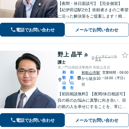
【夜間・休日面談可】【完全個室】
【紀伊田辺駅2分】依頼者さまのご希望
に沿った解決策をご提案します！精神
面への配慮も大切に【交通事故】示談
交渉の豊富な経験を活かし、賠償金の
電話でお問い合わせ
メールでお問い合わせ
増額を目指します【相続問題】不動産
鑑定士等と連携し、最良の相続実現に
向けサポート
野上 晶平
弁
インタビューを
見る
護士
虎ノ門法律経済事務所 和歌山支店
和
和
和歌山市駅
営業時間：09:00
歌
歌
~18:00（平日）
から徒歩10
|
山
山
分
県
市
【初回相談無料】【夜間/休日相談可】
目の前のお悩みに真摯に向き合い、目
の前の人を幸せにすることを、常にこ
ころがけています。法律と実務を熟知
した弁護士が、一刻も早い解決を目指
電話でお問い合わせ
メールでお問い合わせ
します。お困りの方は、お気軽にご相