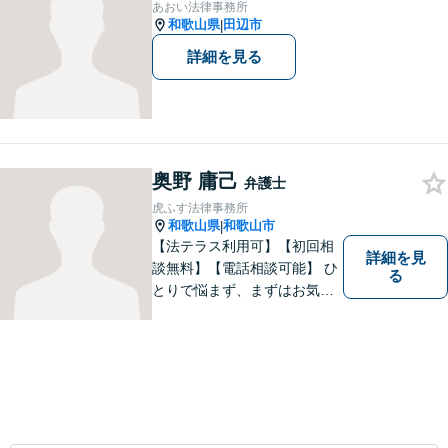
あおい法律事務所
和歌山県
田辺市
|
詳細を見る
奥野 庸己
弁護士
虎ふす法律事務所
和歌山県
和歌山市
|
【法テラス利用可】【初回相
詳細を見
談無料】【電話相談可能】 ひ
る
とりで悩まず、まずはお気軽
にご相談ください。 早い段階
でのご相談が、有利で納得し
た解決につながります。