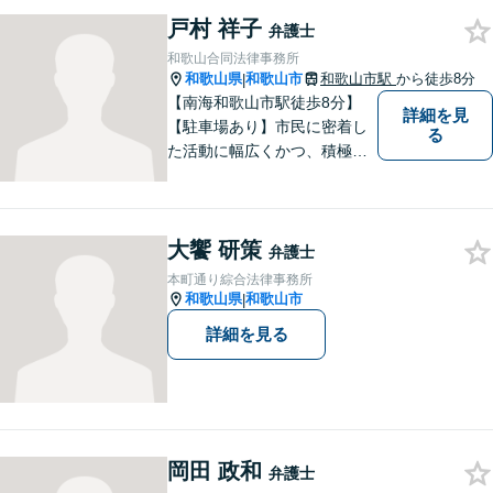
民事事件など、幅広く対応可
能です。まずはお気軽にご相
戸村 祥子
弁護士
談ください。
和歌山合同法律事務所
和歌山県
和歌山市
和歌山市駅
から徒歩8分
|
【南海和歌山市駅徒歩8分】
詳細を見
【駐車場あり】市民に密着し
る
た活動に幅広くかつ、積極的
に取り組んでいます。離婚問
題／相続問題／刑事事件／借
金問題／労働問題など、幅広
大饗 研策
く対応可能。【地域に根ざし
弁護士
た弁護士】法律トラブルでお
本町通り綜合法律事務所
悩みの方は、お気軽にご相談
和歌山県
和歌山市
|
ください。
詳細を見る
岡田 政和
弁護士