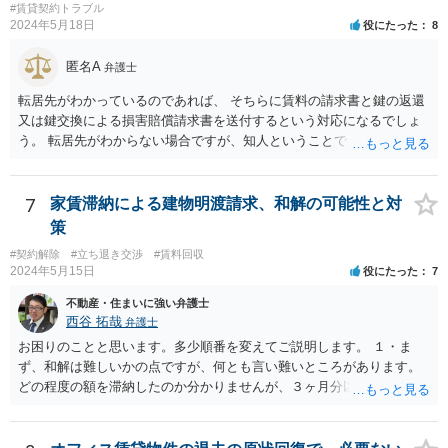
#賃貸契約トラブル
2024年5月18日
役にたった
8
匿名A
弁護士
転居先がわかっているのであれば、 そちらに賃料の請求書と鍵の返還
又は鍵交換による損害賠償請求書を送付するという対応になるでしょ
う。 転居先がわからない場合ですが、知人ということで、連絡がつく
のであれば、そちらに連絡をしてという形ですが、知人間ということ
で、適切な対応が望めない場合は、債権回収を弁護士に依頼すること
をご検討ください。
7
家賃滞納による建物明渡請求、和解の可能性と対
策
#契約解除
#立ち退き交渉
#賃料回収
2024年5月15日
役にたった
7
不動産・住まいに強い弁護士
西谷 拓哉
弁護士
お困りのことと思います。多少順番を変えてご説明します。 １・ま
ず、和解は難しいかの点ですが、何とも言い難いところがあります。
どの程度の額を滞納したのか分かりませんが、３ヶ月分以上滞納した
り、これまで繰り返し賃料滞納があったりすると、 信頼関係が破壊さ
れたと評価され、来月払えるからと言って、大家があなたとの賃貸借
契約が解約できることに変わりなくなってしまうからです。 そのよう