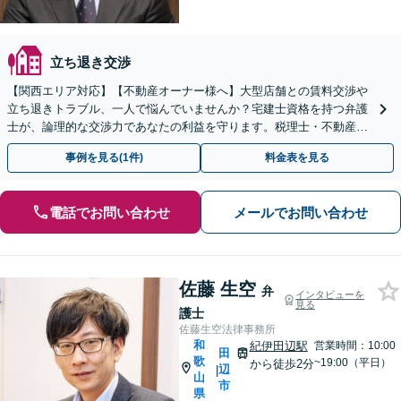
立ち退き交渉
【関西エリア対応】【不動産オーナー様へ】大型店舗との賃料交渉や
立ち退きトラブル、一人で悩んでいませんか？宅建士資格を持つ弁護
士が、論理的な交渉力であなたの利益を守ります。税理士・不動産鑑
定士等と連携し、複雑な案件もワンストップで解決へ。
事例を見る(1件)
料金表を見る
電話でお問い合わせ
メールでお問い合わせ
佐藤 生空
弁
インタビューを
見る
護士
佐藤生空法律事務所
和
紀伊田辺駅
営業時間：10:00
田
歌
~19:00（平日）
から徒歩2分
辺
|
山
市
県