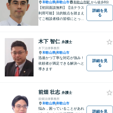
和歌山県
和歌山市
和歌山市駅
から徒歩8分
|
【初回面談無料】【法テラス
詳細を見
利用可能】法的観点を踏まえ
る
てご相談者様の皆様にとって
最良の解決を図ることに常に
心がけています。創設55年を
超える歴史ある事務所です。
木下 智仁
【当日／夜間／応相談】お悩
弁護士
み事がございましたら、お気
木下法律事務所
軽にご相談下さい。
和歌山県
和歌山市
|
迅速かつ丁寧な対応が強み！
詳細を見
依頼者が満足できる解決へと
る
導きます
前畑 壮志
弁護士
前畑法律事務所
和歌山県
和歌山市
|
悩み，困っていることがあれ
詳細を見