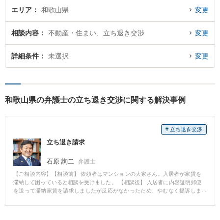
エリア
和歌山県
変更
相談内容
不動産・住まい、立ち退き交渉
変更
詳細条件
未選択
変更
和歌山県の弁護士の立ち退き交渉に関する解決事例
# 立ち退き交渉
立ち退き請求
石原 詢二
弁護士
【ご相談内容】【相談前】 依頼者はマンションの大家さん。入居者が家賃を
滞納して困っていると相談を受けました。 【相談後】 入居者に内容証明郵便
を送って滞納家賃を請求しましたが反応がなかったため、やむなく提訴しま
した。 裁判所に出頭した入居者が意味不明な反論をしていたため、早期に判
決を出してもらいました。 すると滞納していた家賃をすべて支払ってきたた
め、相談者も納得し、今でもその入居者に借りてもらいきちんと家賃を支払