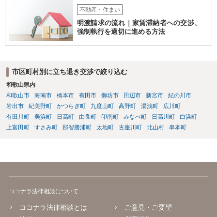
側（あなた側）から同意を取り付けようとしているものと思われま
不動産・住まい
す。 （建物賃貸借契約の更新等） 第二十六条 建物の賃貸借について
明渡請求の流れ｜家賃滞納者への交渉、
期間の定めがある場合において、当事者が期間の満了の一年前から六
強制執行を適切に進める方法
月前までの間に相手方に対して更新をしない旨の通知又は条件を変更
しなければ更新をしない旨の通知をしなかったときは、従前の契約と
同一の条件で契約を更新したものとみなす。ただし、その期間は、定
めがないものとする。 ２ 前項の通知をした場合であっても、建物の
市区町村別に立ち退き交渉で絞り込む
賃貸借の期間が満了した後建物の賃借人が使用を継続する場合におい
和歌山県内
て、建物の賃貸人が遅滞なく異議を述べなかったときも、同項と同様
とする。 （建物賃貸借契約の更新拒絶等の要件） 第二十八条 建物の
和歌山市
海南市
橋本市
有田市
御坊市
田辺市
新宮市
紀の川市
賃貸人による第二十六条第一項の通知又は建物の賃貸借の解約の申入
岩出市
紀美野町
かつらぎ町
九度山町
高野町
湯浅町
広川町
れは、建物の賃貸人及び賃借人（転借人を含む。以下この条において
有田川町
美浜町
日高町
由良町
印南町
みなべ町
日高川町
白浜町
同じ。）が建物の使用を必要とする事情のほか、建物の賃貸借に関す
上富田町
すさみ町
那智勝浦町
太地町
古座川町
北山村
串本町
る従前の経過、建物の利用状況及び建物の現況並びに建物の賃貸人が
建物の明渡しの条件として又は建物の明渡しと引換えに建物の賃借人
に対して財産上の給付をする旨の申出をした場合におけるその申出を
考慮して、正当の事由があると認められる場合でなければ、すること
ができない。
ココナラ法律相談について
ココナラ法律相談とは
ご意見・ご要望