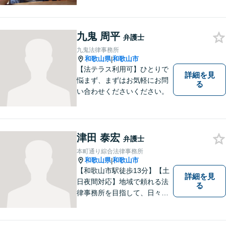
係を大切にしています。お悩
みのことがございましたら、
まずはご相談ください。適切
九鬼 周平
な解決策を提案させていただ
弁護士
きます。
九鬼法律事務所
和歌山県
和歌山市
|
【法テラス利用可】ひとりで
詳細を見
悩まず、まずはお気軽にお問
る
い合わせくださいください。
津田 泰宏
弁護士
本町通り綜合法律事務所
和歌山県
和歌山市
|
【和歌山市駅徒歩13分】【土
詳細を見
日夜間対応】地域で頼れる法
る
律事務所を目指して、日々尽
力しています。刑事事件／交
通事故／相続／その他一般の