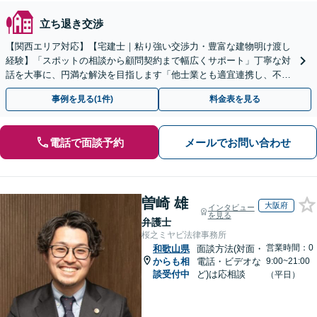
立ち退き交渉
【関西エリア対応】【宅建士｜粘り強い交渉力・豊富な建物明け渡し
経験】「スポットの相談から顧問契約まで幅広くサポート」丁寧な対
話を大事に、円満な解決を目指します「他士業とも適宜連携し、不動
産経営者さまに法的観点から戦略的なアドバイスを提供」
事例を見る(1件)
料金表を見る
電話で面談予約
メールでお問い合わせ
曽崎 雄
大阪府
インタビュー
を見る
弁護士
桜之ミヤビ法律事務所
営業時間：0
和歌山県
面談方法(対面・
からも相
電話・ビデオな
9:00~21:00
談受付中
ど)は応相談
（平日）