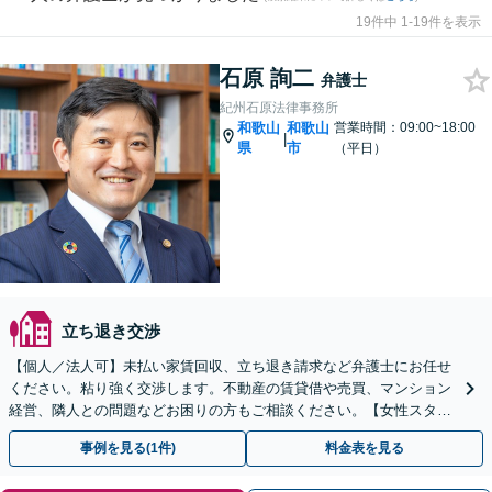
19件中 1-19件を表示
石原 詢二
弁護士
紀州石原法律事務所
和歌山
和歌山
営業時間：09:00~18:00
|
県
市
（平日）
立ち退き交渉
【個人／法人可】未払い家賃回収、立ち退き請求など弁護士にお任せ
ください。粘り強く交渉します。不動産の賃貸借や売買、マンション
経営、隣人との問題などお困りの方もご相談ください。【女性スタッ
フ在籍】
事例を見る(1件)
料金表を見る