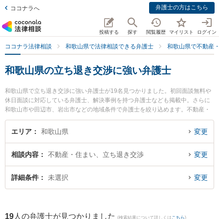
弁護士の方はこちら
ココナラへ
投稿する
探す
閲覧履歴
マイリスト
ログイン
ココナラ法律相談
和歌山県で法律相談できる弁護士
和歌山県で不動産
和歌山県の立ち退き交渉に強い弁護士
和歌山県で立ち退き交渉に強い弁護士が19名見つかりました。初回面談無料や
休日面談に対応している弁護士、解決事例を持つ弁護士なども掲載中。さらに
和歌山市や田辺市、岩出市などの地域条件で弁護士を絞り込めます。不動産・
住まいに関係する立ち退き交渉や家賃交渉、不動産契約解除等の細かな分野で
の絞り込み検索もでき便利です。特に紀州石原法律事務所の石原 詢二弁護士や
エリア
和歌山県
変更
廣谷法律事務所の廣谷 行敏弁護士、佐藤生空法律事務所の佐藤 生空弁護士のプ
ロフィール情報や弁護士費用、強みなどが注目されています。『和歌山県で土
相談内容
不動産・住まい、立ち退き交渉
変更
日や夜間に発生した立ち退き交渉のトラブルを今すぐに弁護士に相談したい』
『立ち退き交渉のトラブル解決の実績豊富な近くの弁護士を検索したい』『初
回相談無料で立ち退き交渉を法律相談できる和歌山県内の弁護士に相談予約し
詳細条件
未選択
変更
たい』などでお困りの相談者さんにおすすめです。
19
人の弁護士が見つかりました
(検索結果について詳しくは
こちら
)