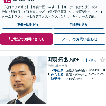
【関西エリア対応】【弁護士歴15年以上】【オーナー側に注力】家賃
滞納・明け渡しや強制退去など、解決実績豊富です。売買契約やリフ
ォームトラブル、不動産業者とのトラブルなどにも対応。一人で解決
しようとする前に、遠慮なくご相談ください。
事例を見る(3件)
料金表を見る
電話でお問い合わせ
メールでお問い合わせ
田頭 拓也
弁護士
大阪府
至道法律事務所
営業時間：0
和歌山県
面談方法(対面・
からも相
電話・ビデオな
9:00~21:00
談受付中
ど)は応相談
（平日）