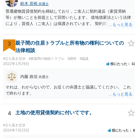
鈴木 崇裕
弁護士
普通建物賃貸借契約を締結しており，ご友人に契約違反（家賃滞納
等）が無いことを前提として回答いたします。 借地借家法という法律
により，賃借人（ご友人）は保護されています。 契約期間途中であれ
ば，賃貸人が何を言おうと（契約書にどう書いてあろうと），契約を
一方的に終了させられてしまうことはありません。 さらに，契約期間
が満了するときであっても， 建物の老朽化が著しいとか，賃貸人（大
3
親子間の住居トラブルと所有物の権利についての
家さん）の居宅が無くなってしまったというような事情がない限り，
法律相談
賃貸借契約は更新されます。 したがって，ご友人は，大家さんの要望
#立ち退き交渉
#家族間の相続トラブル
#調停
#協議
に応える必要はありません。 ご友人としては， Ａ 退去しないと主張
2022年1月29日
役にたった
11
する Ｂ 退去しても良いが，相応の立退料を支払ってもらう という，
いずれかの選択肢をとることができます。さらに，Ｂの亜種として
内藤 政信
弁護士
Ｃ 退去の時期をたとえば半年先として，それまでの期間の賃料を免
除してもらう という方法もあり得るかもしれません（実質的には半年
それは、わからないので、お近くの弁護士と協議してください。 これ
分の立退き料をもらったことになります。）。 ストレスで体調を崩さ
で終わります。
れるのもよろしくないですから，費用の面で折り合いがつけば，弁護
士に交渉を代理してもらっても良いように思います。
4
土地の使用貸借契約に付いてです。
#立ち退き交渉
2024年7月23日
役にたった
8