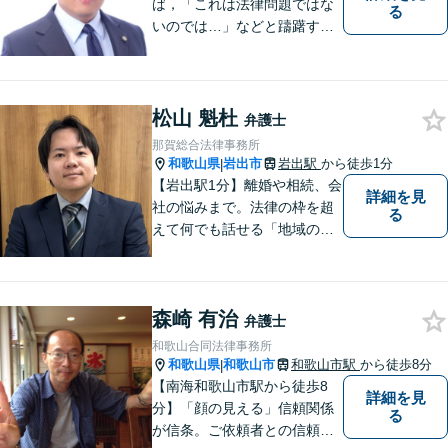
ば，「これは法律問題ではな
る
いのでは…」などと躊躇する
ことなく，「まずは相談して
みよう」と法律相談にお越し
いただける事務所を目指して
おります。弁護士前畑壮志は
松山 魁杜
弁護士
全力で，最善の答えを探せる
那賀総合法律事務所
ようお手伝いいたします。
和歌山県
岩出市
岩出駅
から徒歩1分
|
【岩出駅1分】離婚や相続、会
詳細を見
社の悩みまで。法律の枠を超
る
えて何でも話せる「地域のか
かりつけ弁護士」として、一
歩前へ進む安心を。一つひと
つのご縁を大切に、紀の川市
森崎 有治
育ちの私が丁寧にサポートし
弁護士
ます。【丁寧なヒアリング】
和歌山合同法律事務所
【休日や夜間相談も柔軟に対
和歌山県
和歌山市
和歌山市駅
から徒歩8分
|
応】
【南海和歌山市駅から徒歩8
詳細を見
分】「顔の見える」信頼関係
る
が信条。ご依頼者との信頼関