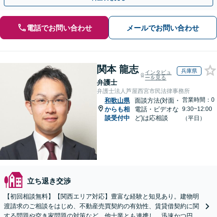
電話でお問い合わせ
メールでお問い合わせ
関本 龍志
兵庫県
インタビュ
ーを見る
弁護士
弁護士法人芦屋西宮市民法律事務所
営業時間：0
和歌山県
面談方法(対面・
からも相
電話・ビデオな
9:30~12:00
談受付中
ど)は応相談
（平日）
立ち退き交渉
【初回相談無料】【関西エリア対応】豊富な経験と知見あり。建物明
渡請求のご相談をはじめ、不動産売買契約の有効性、賃貸借契約に関
する問題や空き家問題の対策など。他士業とも連携し、迅速かつ円滑