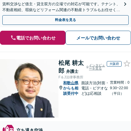
賃料交渉など借主・貸主双方の立場での対応が可能です。テナント、
不動産相続、瑕疵などリフォーム関連の不動産トラブルもお任せくだ
さい【分割払い可】
料金表を見る
電話でお問い合わせ
メールでお問い合わせ
松尾 耕太
大阪府
インタビュ
ーを見る
郎
弁護士
F＆J法律事務所
営業時間：0
和歌山県
面談方法(対面・
からも相
電話・ビデオな
9:30~22:00
談受付中
ど)は応相談
（平日）
立ち退き交渉