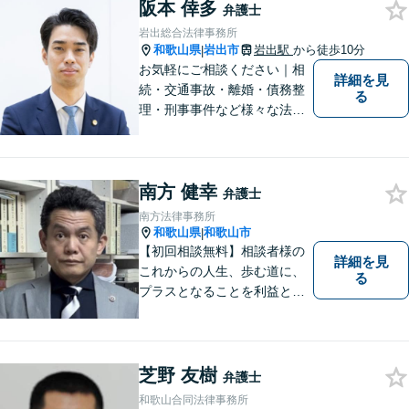
相談ください。あなたの灯り
阪本 倖多
弁護士
となれるよう誠心誠意努めま
岩出総合法律事務所
す。
和歌山県
岩出市
岩出駅
から徒歩10分
|
お気軽にご相談ください｜相
詳細を見
続・交通事故・離婚・債務整
る
理・刑事事件など様々な法律
問題に対応｜相続、交通事
故、不貞問題については初回3
0分無料相談あり｜夜間・休
南方 健幸
日・オンライン相談OK（要予
弁護士
約）｜丁寧な報告とスピード
南方法律事務所
対応で安心をお届けします
和歌山県
和歌山市
|
【初回相談無料】相談者様の
詳細を見
これからの人生、歩む道に、
る
プラスとなることを利益と考
え、相談者の人生を背負って
活動してまいります。和歌山
はもちろん、関西・関東から
ご相談いただくこともありま
芝野 友樹
弁護士
す。
和歌山合同法律事務所