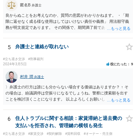
匿名B
弁護士
良からぬことをお考えなのか、質問の意図がわかりかねます。 ・「期
限に返せなく成る様な使用はしてはいけない責任や義務」 用法順守義
務が明文規定であります。 その関係で、期間満了前であっても、契約
解除されることが考えられます。 （借主による使用及び収益） 第五百
九十四条 借主は、契約又はその目的物の性質によって定まった用法
に従い、その物の使用及び収益をしなければならない。 ２ 借主は、
5
弁護士と連絡が取れない
貸主の承諾を得なければ、第三者に借用物の使用又は収益をさせるこ
とができない。 ３ 借主が前二項の規定に違反して使用又は収益をし
#立ち退き交渉
#刑事裁判
たときは、貸主は、契約の解除をすることができる。
2024年3月5日
役にたった
9
村井 潤
弁護士
〉弁護士の行方は誰にも分からない場合する価値はありますか？ ↑ そ
の場合は、紛議調停は空振りになるでしょうね。警察に捜索願を出す
ことを検討頂くことになります。 以上よろしくお願いします。同業者
の謎過ぎる行動で大変なことになり申し訳ないのですが、これにて終
了させてください。
6
住人トラブルに関する相談：家賃滞納と退去費の
支払いを拒否され、管理鍵の横領も発生
#立ち退き交渉
#家賃交渉
#契約解除
#賃料回収
#オーナー・売主側