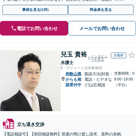
な解決を目指します【顧問契約】【西宮北口駅3分】
事例を見る(1件)
料金表を見る
電話でお問い合わせ
メールでお問い合わせ
兒玉 貴裕
京都府
インタビュ
ーを見る
弁護士
K・Gフォート法律事務所
営業時間：0
和歌山県
面談方法(対面・
からも相
電話・ビデオな
9:00~18:00
談受付中
ど)は応相談
（平日）
立ち退き交渉
【電話相談可】【初回相談無料】部屋の明け渡し請求、賃料の未納、