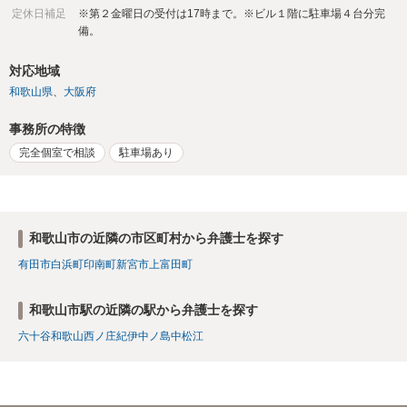
定休日補足
※第２金曜日の受付は17時まで。※ビル１階に駐車場４台分完
備。
対応地域
和歌山県
大阪府
事務所の特徴
完全個室で相談
駐車場あり
和歌山市の近隣の市区町村から弁護士を探す
有田市
白浜町
印南町
新宮市
上富田町
和歌山市駅の近隣の駅から弁護士を探す
六十谷
和歌山
西ノ庄
紀伊中ノ島
中松江