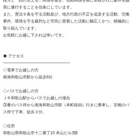
様方と「顔の見える」関係を築き、信頼関係を基に依頼された案件を誠
実に遂行することを信条にしています。
また、憲法９条を守る活動及び、地方行政の不正を追及する活動、労働
事件、環境を守る裁判など市民に密着した活動に幅広くかつ、積極的に
取り組んでいます。
お気軽にお越し下されば幸いです。
◆ アクセス
━━━━━━━━━━━━━━━━━
◇電車でお越しの方
南海和歌山市駅から徒歩8分
◇バスでお越しの方
ＪＲ和歌山駅からバスでお越しの場合
③番のバス停から南海和歌山市駅（本町経由）行きに乗車し、京橋のバ
ス停で下車、徒歩３分。
◇住所
和歌山県和歌山市十二番丁10 本山ビル3階