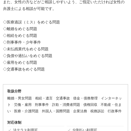
また、女性の方などがご相談しやすいよう、ご指定いただければ女性の
弁護士による相談が可能です。
◇医療過誤（ミス）をめぐる問題
◇離婚をめぐる問題
◇相続をめぐる問題
◇刑事事件・少年事件
◇未払残業代をめぐる問題
◇負債や過払いをめぐる問題
◇雇用をめぐる問題
◇交通事故をめぐる問題
取扱分野
離婚・男女問題
相続・遺言
交通事故
借金・債務整理
インターネッ
ト
労働・雇用
刑事事件
詐欺・消費者問題
債権回収
不動産・住ま
い
医療・介護問題
外国人・国際問題
企業法務
税務訴訟
行政事件
対応体制
法テラス利用可
分割払い利用可