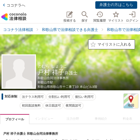
弁護士の方はこちら
ココナラへ
投稿する
探す
閲覧履歴
マイリスト
ログイン
ココナラ法律相談
和歌山県で法律相談できる弁護士
和歌山市で法律相
マイリストに入れる
とむら しょうこ
戸村 祥子
弁護士
和歌山合同法律事務所
和歌山市駅
和歌山県
和歌山市十二番丁10 本山ビル3階
対応体制
法テラス利用可
分割払い利用可
後払い利用可
初回面談無料
休日面談可
夜間面談可
インタビュー
注力分野
事例紹介
料金表
プロフィール
戸村 祥子弁護士 和歌山合同法律事務所