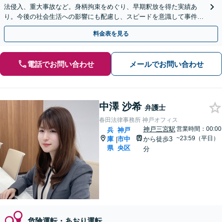
法侵入、重大事故など。身柄拘束をめぐり、早期釈放を得た実績あ
り。今後の社会生活への影響にも配慮し、スピードを意識して事件解
決に臨みます【西宮北口駅3分】
料金表を見る
電話でお問い合わせ
メールでお問い合わせ
中澤 沙希
弁護士
春田法律事務所 神戸オフィス
神戸三宮駅
営業時間：00:00
兵
神戸
~23:59（平日）
庫
市中
から徒歩3
|
県
央区
分
危険運転・あおり運転