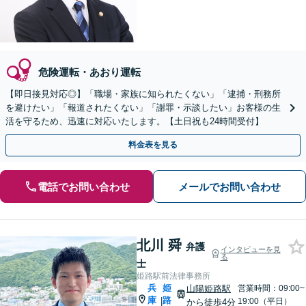
危険運転・あおり運転
【即日接見対応◎】「職場・家族に知られたくない」「逮捕・刑務所
を避けたい」「報道されたくない」「謝罪・示談したい」お客様の生
活を守るため、迅速に対応いたします。【土日祝も24時間受付】
料金表を見る
電話でお問い合わせ
メールでお問い合わせ
北川 舜
弁護
インタビューを見
る
士
姫路駅前法律事務所
兵
姫
山陽姫路駅
営業時間：09:00~
庫
路
|
19:00（平日）
から徒歩4分