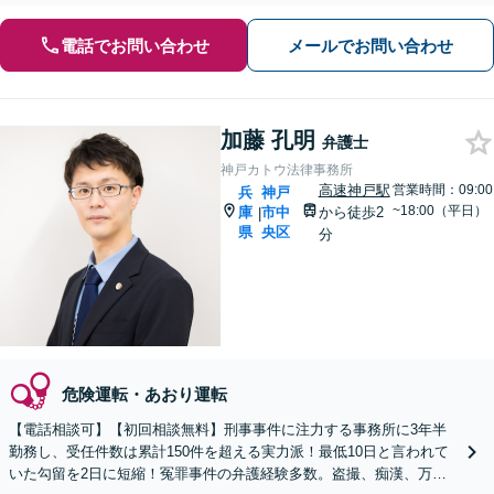
電話でお問い合わせ
メールでお問い合わせ
加藤 孔明
弁護士
神戸カトウ法律事務所
高速神戸駅
営業時間：09:00
兵
神戸
~18:00（平日）
庫
市中
から徒歩2
|
県
央区
分
危険運転・あおり運転
【電話相談可】【初回相談無料】刑事事件に注力する事務所に3年半
勤務し、受任件数は累計150件を超える実力派！最低10日と言われて
いた勾留を2日に短縮！冤罪事件の弁護経験多数。盗撮、痴漢、万引