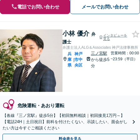
電話でお問い合わせ
メールでお問い合わせ
小林 優介
弁
インタビューを
見る
護士
弁護士法人ALG＆Associates 神戸法律事務所
三ノ宮駅
営業時間：00:00
兵
神戸
~23:59（平日）
庫
市中
から徒歩5
|
県
央区
分
危険運転・あおり運転
【各線『三ノ宮駅』徒歩5分】【初回無料相談｜初回接見1万円～】
【電話24H｜土日祝日】前科を付けたくない、示談したい、面会がし
たい方は今すぐご相談ください
料金表を見る