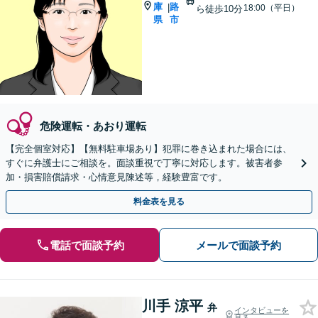
庫
路
|
18:00（平日）
ら徒歩10分
県
市
危険運転・あおり運転
【完全個室対応】【無料駐車場あり】犯罪に巻き込まれた場合には、
すぐに弁護士にご相談を。面談重視で丁寧に対応します。被害者参
加・損害賠償請求・心情意見陳述等，経験豊富です。
料金表を見る
電話で面談予約
メールで面談予約
川手 涼平
弁
インタビューを