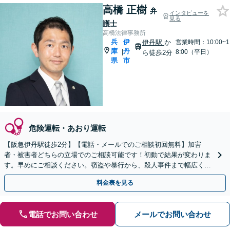
高橋 正樹
弁
インタビューを
見る
護士
高橋法律事務所
兵
伊
伊丹駅
か
営業時間：10:00~1
庫
丹
|
8:00（平日）
ら徒歩2分
県
市
危険運転・あおり運転
【阪急伊丹駅徒歩2分】【電話・メールでのご相談初回無料】加害
者・被害者どちらの立場でのご相談可能です！初動で結果が変わりま
す。早めにご相談ください。窃盗や暴行から、殺人事件まで幅広く対
応いたします【夜間休日対応可】【オンライン面談可】
料金表を見る
電話でお問い合わせ
メールでお問い合わせ