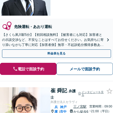
危険運転・あおり運転
【さくら夙川駅5分】【初回相談無料】【被害者にも対応】加害者と
の示談交渉など、不安なことはすべてお任せください。お気持ちに寄
り添いながら丁寧に対応【加害者側】無罪・不起訴処分獲得多数あ
り。早期接見で速やかな解決を目指します。再犯防止にも注力
料金表を見る
電話で面談予約
メールで面談予約
崔 舜記
弁護
インタビューを見
る
士
弁護士法人セラヴィ
三ノ宮駅
営業時間：09:00
兵
神戸
~21:00（平日）
庫
市中
から徒歩6
|