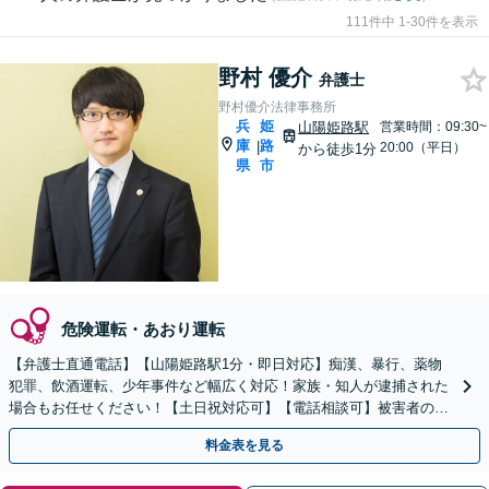
111件中 1-30件を表示
野村 優介
弁護士
野村優介法律事務所
兵
姫
山陽姫路駅
営業時間：09:30~
庫
路
|
20:00（平日）
から徒歩1分
県
市
危険運転・あおり運転
【弁護士直通電話】【山陽姫路駅1分・即日対応】痴漢、暴行、薬物
犯罪、飲酒運転、少年事件など幅広く対応！家族・知人が逮捕された
場合もお任せください！【土日祝対応可】【電話相談可】被害者の方
からのご相談にもスムーズに対応致します。
料金表を見る