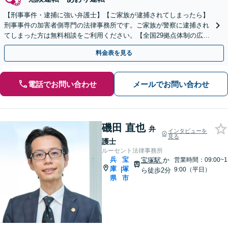
【刑事事件・逮捕に強い弁護士】【ご家族が逮捕されてしまったら】
刑事事件の加害者側専門の法律事務所です。ご家族が警察に逮捕され
てしまった方は無料相談をご利用ください。【全国29拠点体制の広域
対応】【弁護士待機中/当日中の電話相談可(予約制)】
料金表を見る
電話でお問い合わせ
メールでお問い合わせ
磯田 直也
弁
インタビューを
見る
護士
ルーセント法律事務所
兵
宝
宝塚駅
か
営業時間：09:00~1
庫
塚
|
9:00（平日）
ら徒歩2分
県
市