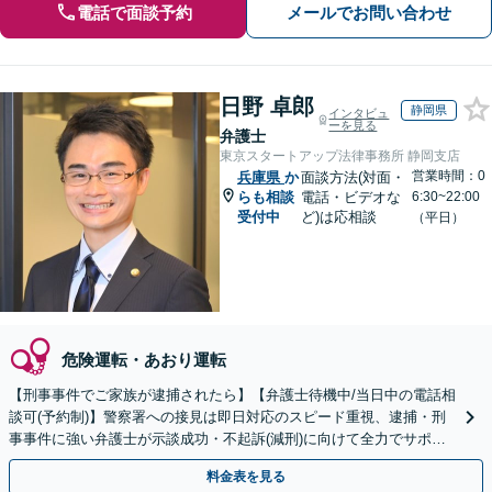
電話で面談予約
メールでお問い合わせ
日野 卓郎
静岡県
インタビュ
ーを見る
弁護士
東京スタートアップ法律事務所 静岡支店
営業時間：0
兵庫県
か
面談方法(対面・
らも相談
電話・ビデオな
6:30~22:00
受付中
ど)は応相談
（平日）
危険運転・あおり運転
【刑事事件でご家族が逮捕されたら】【弁護士待機中/当日中の電話相
談可(予約制)】警察署への接見は即日対応のスピード重視、逮捕・刑
事事件に強い弁護士が示談成功・不起訴(減刑)に向けて全力でサポー
トします。【加害者側の相談専門】
料金表を見る