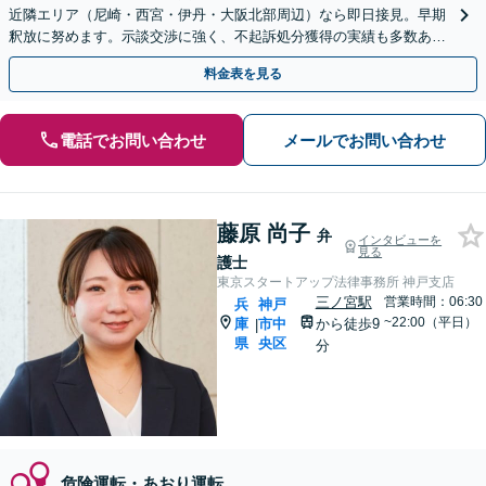
近隣エリア（尼崎・西宮・伊丹・大阪北部周辺）なら即日接見。早期
釈放に努めます。示談交渉に強く、不起訴処分獲得の実績も多数あり
ます【夜間・休日面談可】【完全個室】【塚口駅２分】
料金表を見る
電話でお問い合わせ
メールでお問い合わせ
藤原 尚子
弁
インタビューを
見る
護士
東京スタートアップ法律事務所 神戸支店
三ノ宮駅
営業時間：06:30
兵
神戸
~22:00（平日）
庫
市中
から徒歩9
|
県
央区
分
危険運転・あおり運転