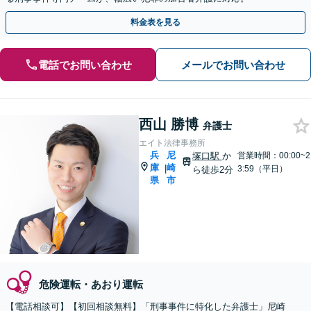
料金表を見る
電話でお問い合わせ
メールでお問い合わせ
西山 勝博
弁護士
エイト法律事務所
兵
尼
塚口駅
か
営業時間：00:00~2
庫
崎
|
3:59（平日）
ら徒歩2分
県
市
危険運転・あおり運転
【電話相談可】【初回相談無料】「刑事事件に特化した弁護士」尼崎