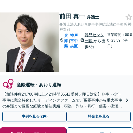
前田 真一
弁護士
弁護士法人あいち刑事事件総合法律事務所 神
戸支部
貿易センタ
営業時間：00:0
兵
神戸
0~23:59（平
庫
市中
ー駅
から徒
|
県
央区
日）
歩5分
危険運転・あおり運転
【相談件数24,700件以上／24時間365日受付／即日対応】刑事・少年
事件に完全特化したリーディングファームで、冤罪事件から重大事件
の弁護まで豊富な経験と解決実績！窃盗・詐欺・暴行・傷害・痴漢・
盗撮・薬物犯罪など幅広い分野に対応可能です！
事例を見る(2件)
料金表を見る