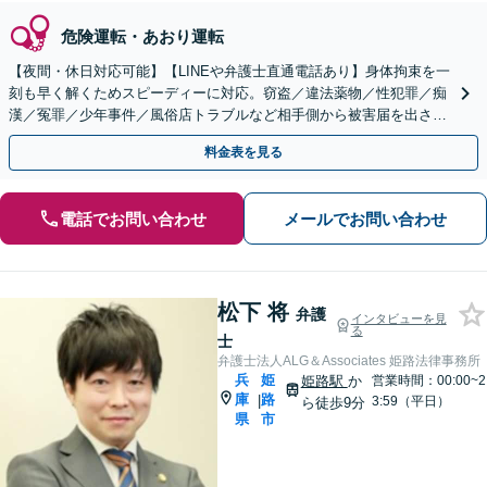
危険運転・あおり運転
【夜間・休日対応可能】【LINEや弁護士直通電話あり】身体拘束を一
刻も早く解くためスピーディーに対応。窃盗／違法薬物／性犯罪／痴
漢／冤罪／少年事件／風俗店トラブルなど相手側から被害届を出され
る前に、できる限り示談交渉での解決を目指します。
料金表を見る
電話でお問い合わせ
メールでお問い合わせ
松下 将
弁護
インタビューを見
る
士
弁護士法人ALG＆Associates 姫路法律事務所
兵
姫
姫路駅
か
営業時間：00:00~2
庫
路
|
3:59（平日）
ら徒歩9分
県
市