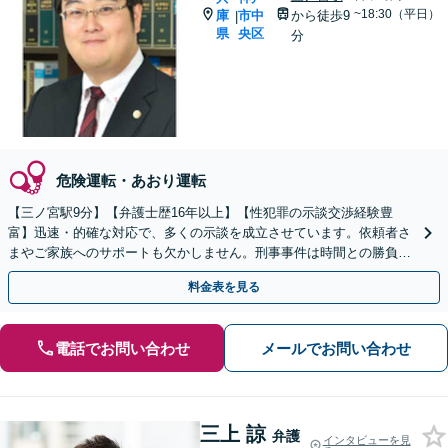
~18:30（平日）
庫
市中
から徒歩9
|
県
央区
分
危険運転・あおり運転
【三ノ宮駅9分】【弁護士歴16年以上】【性犯罪の示談交渉経験豊
富】迅速・的確な対応で、多くの示談を成立させています。依頼者さ
まやご家族へのサポートも欠かしません。刑事事件は時間との勝負で
す。お早めにご相談ください。【初回相談無料】
料金表を見る
電話でお問い合わせ
メールでお問い合わせ
三上 諒
弁護
インタビューを見