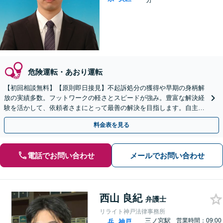
危険運転・あおり運転
【初回相談無料】【原則即日接見】不起訴処分の獲得や早期の身柄解
放の実績多数。フットワークの軽さとスピードが強み。豊富な解決経
験を活かして、依頼者さまにとって最善の解決を目指します。自主同
行サポートにも対応【元町駅4分】【夜間・休日相談可】
料金表を見る
電話でお問い合わせ
メールでお問い合わせ
西山 良紀
弁護士
リライト神戸法律事務所
三ノ宮駅
営業時間：09:00
兵
神戸