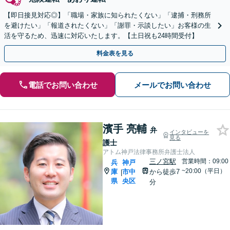
【即日接見対応◎】「職場・家族に知られたくない」「逮捕・刑務所
を避けたい」「報道されたくない」「謝罪・示談したい」お客様の生
活を守るため、迅速に対応いたします。【土日祝も24時間受付】
料金表を見る
電話でお問い合わせ
メールでお問い合わせ
濱手 亮輔
弁
インタビューを
見る
護士
アトム神戸法律事務所弁護士法人
三ノ宮駅
営業時間：09:00
兵
神戸
~20:00（平日）
庫
市中
から徒歩7
|
県
央区
分