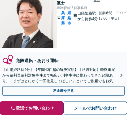
見る
護士
姫路駅前法律事務所
兵
姫
山陽姫路駅
営業時間：09:00~
庫
路
|
18:00（平日）
から徒歩4分
県
市
危険運転・あおり運転
【山陽姫路駅4分】【年間40件超の解決実績】【迅速対応】軽微事案
から裁判員裁判対象事件まで幅広い刑事事件に携わってきた経験あ
り。「まずはとにかく一回接見してほしい」というご依頼でもお気軽
にご相談ください。【即日・休日・夜間相談可】
料金表を見る
電話でお問い合わせ
メールでお問い合わせ