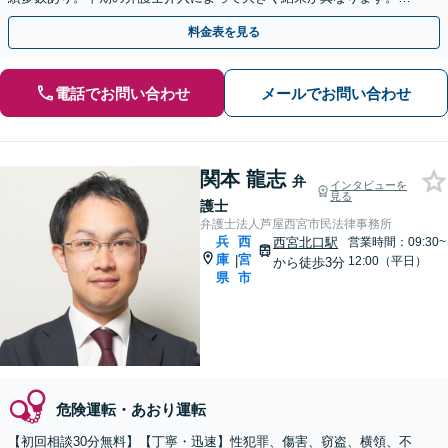
ずはご相談ください【初回相談無料】【弁護士一人体制】
料金表を見る
電話でお問い合わせ
メールでお問い合わせ
関本 龍志
弁
インタビューを
見る
護士
弁護士法人芦屋西宮市民法律事務所
兵
西
西宮北口駅
営業時間：09:30~
庫
宮
|
12:00（平日）
から徒歩3分
県
市
危険運転・あおり運転
【初回相談30分無料】【丁寧・迅速】性犯罪、傷害、窃盗、横領、不