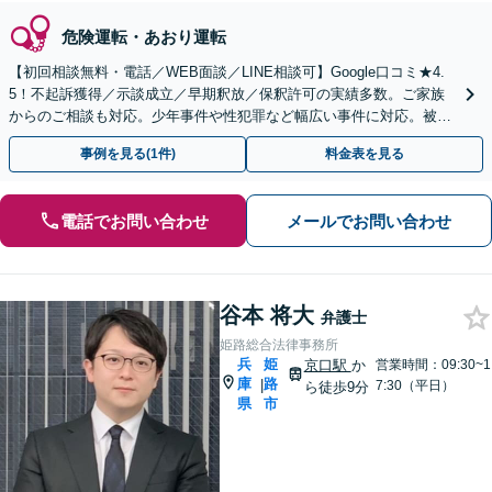
危険運転・あおり運転
【初回相談無料・電話／WEB面談／LINE相談可】Google口コミ★4.
5！不起訴獲得／示談成立／早期釈放／保釈許可の実績多数。ご家族
からのご相談も対応。少年事件や性犯罪など幅広い事件に対応。被害
者側のご相談も対応【夜間休日対応可】
事例を見る(1件)
料金表を見る
電話でお問い合わせ
メールでお問い合わせ
谷本 将大
弁護士
姫路総合法律事務所
兵
姫
京口駅
か
営業時間：09:30~1
庫
路
|
7:30（平日）
ら徒歩9分
県
市