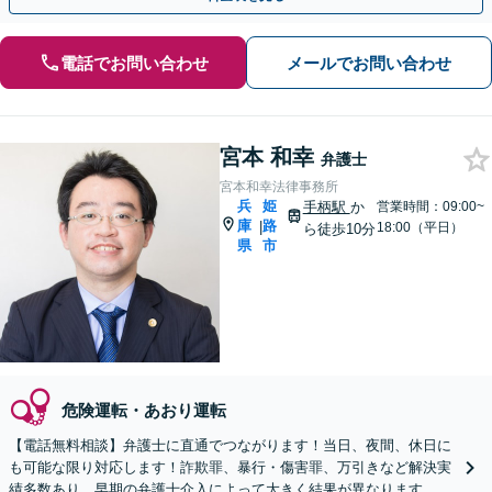
電話でお問い合わせ
メールでお問い合わせ
宮本 和幸
弁護士
宮本和幸法律事務所
兵
姫
手柄駅
か
営業時間：09:00~
庫
路
|
18:00（平日）
ら徒歩10分
県
市
危険運転・あおり運転
【電話無料相談】弁護士に直通でつながります！当日、夜間、休日に
も可能な限り対応します！詐欺罪、暴行・傷害罪、万引きなど解決実
績多数あり。早期の弁護士介入によって大きく結果が異なります。ま