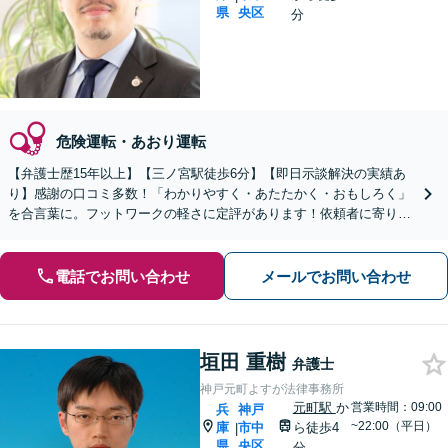
県
央区
分
危険運転・あおり運転
【弁護士歴15年以上】【三ノ宮駅徒歩6分】【即日示談解決の実績あ
り】感謝の口コミ多数！「わかりやすく・あたたかく・おもしろく」
を合言葉に。フットワークの軽さに定評があります！依頼者に寄り添
い、最善の解決を目指します【初回面談20分無料】
電話でお問い合わせ
メールでお問い合わせ
垣田 重樹
弁護士
神戸元町よすが法律事務所
元町駅
か
営業時間：09:00
兵
神戸
~22:00（平日）
庫
市中
ら徒歩4
|
県
央区
分