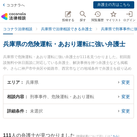
弁護士の方はこちら
ココナラへ
投稿する
探す
閲覧履歴
マイリスト
ログイン
ココナラ法律相談
兵庫県で法律相談できる弁護士
兵庫県で刑事事件に
兵庫県の危険運転・あおり運転に強い弁護士
兵庫県で危険運転・あおり運転に強い弁護士が111名見つかりました。初回面
談無料や休日面談に対応している弁護士、解決事例を持つ弁護士なども掲載
中。さらに神戸市中央区や姫路市、西宮市などの地域条件で弁護士を絞り込め
ます。刑事事件に関係する加害者側や少年事件、再犯・前科あり等の細かな分
野での絞り込み検索もでき便利です。特に野村優介法律事務所の野村 優介弁護
エリア
兵庫県
変更
士や弁護士法人ALG＆Associates 神戸法律事務所の小林 優介弁護士、宮本和幸
法律事務所の宮本 和幸弁護士のプロフィール情報や弁護士費用、強みなどが注
相談内容
刑事事件、危険運転・あおり運転
変更
目されています。『兵庫県で土日や夜間に発生した危険運転・あおり運転のト
ラブルを今すぐに弁護士に相談したい』『危険運転・あおり運転のトラブル解
決の実績豊富な近くの弁護士を検索したい』『初回相談無料で危険運転・あお
詳細条件
未選択
変更
り運転を法律相談できる兵庫県内の弁護士に相談予約したい』などでお困りの
相談者さんにおすすめです。
111
人の弁護士が見つかりました
(検索結果について詳しくは
こちら
)