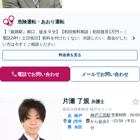
危険運転・あおり運転
【『姫路駅』南口、徒歩 9 分】【初回無料相談｜初回接見1万円～｜
電話24H｜土日祝日】前科を付けたくない、示談したい、面会がした
い方は今すぐご相談ください
料金表を見る
電話でお問い合わせ
メールでお問い合わせ
片瀬 了規
弁護士
春田法律事務所 神戸オフィス
神戸三宮駅
営業時間：00:00
兵
神戸
~23:59（平日）
庫
市中
から徒歩3
|
県
央区
分