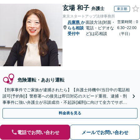
玄場 和子
弁護士
東京都
東京スタートアップ法律事務所
営業時間：0
兵庫県
か
面談方法(対面・
らも相談
電話・ビデオな
6:30~22:00
受付中
ど)は応相談
（平日）
危険運転・あおり運転
【刑事事件でご家族が逮捕されたら】【弁護士待機中/当日中の電話相
談可(予約制)】警察署への接見は即日対応のスピード重視、逮捕・刑
事事件に強い弁護士が示談成功・不起訴(減刑)に向けて全力でサポー
トします。【加害者側の相談専門】
料金表を見る
電話でお問い合わせ
メールでお問い合わせ