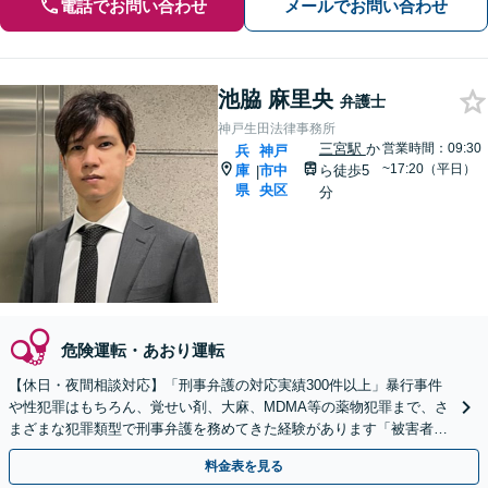
電話でお問い合わせ
メールでお問い合わせ
池脇 麻里央
弁護士
神戸生田法律事務所
三宮駅
か
営業時間：09:30
兵
神戸
~17:20（平日）
庫
市中
ら徒歩5
|
県
央区
分
危険運転・あおり運転
【休日・夜間相談対応】「刑事弁護の対応実績300件以上」暴行事件
や性犯罪はもちろん、覚せい剤、大麻、MDMA等の薬物犯罪まで、さ
まざまな犯罪類型で刑事弁護を務めてきた経験があります「被害者側
の相談にも対応可」【WEB面談対応】【三宮駅5分】
料金表を見る