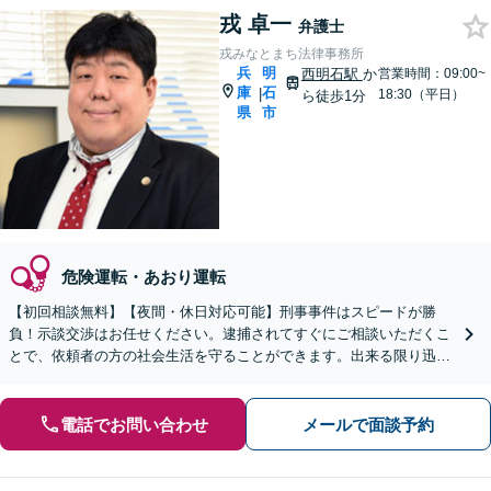
戎 卓一
弁護士
戎みなとまち法律事務所
兵
明
西明石駅
か
営業時間：09:00~
庫
石
|
18:30（平日）
ら徒歩1分
県
市
危険運転・あおり運転
【初回相談無料】【夜間・休日対応可能】刑事事件はスピードが勝
負！示談交渉はお任せください。逮捕されてすぐにご相談いただくこ
とで、依頼者の方の社会生活を守ることができます。出来る限り迅
速・誠実に対応します。まずはお気軽にご相談ください。
電話でお問い合わせ
メールで面談予約