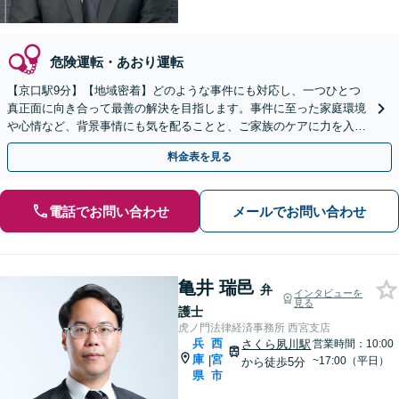
危険運転・あおり運転
【京口駅9分】【地域密着】どのような事件にも対応し、一つひとつ
真正面に向き合って最善の解決を目指します。事件に至った家庭環境
や心情など、背景事情にも気を配ることと、ご家族のケアに力を入れ
ています。おひとりで悩まず、すぐにご相談ください。
料金表を見る
電話でお問い合わせ
メールでお問い合わせ
亀井 瑞邑
弁
インタビューを
見る
護士
虎ノ門法律経済事務所 西宮支店
兵
西
さくら夙川駅
営業時間：10:00
庫
宮
|
~17:00（平日）
から徒歩5分
県
市