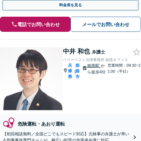
きなどご相談ください【休日夜間面談可】
料金表を見る
電話でお問い合わせ
メールでお問い合わせ
中井 和也
弁護士
ベリーベスト法律事務所 姫路オフィス
兵
姫
姫路駅
か
営業時間：09:30~2
庫
路
|
1:00（平日）
ら徒歩4分
県
市
危険運転・あおり運転
【初回相談無料／全国どこでもスピード対応】元検事の弁護士が率い
る刑事事件専門チームが、幅広い犯罪の加害者弁護に対応。