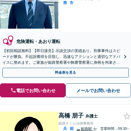
県
市
危険運転・あおり運転
【初回相談無料】【即日接見】示談交渉の実績あり。刑事事件はスピ
ードが勝負。不起訴獲得を目指し、迅速なアクションと適切なアドバ
イスに努めます。ご家族が姫路警察署や飾磨警察署に身柄を拘束され
たら、すぐにご相談を【夜間／休日相談可】
料金表を見る
電話でお問い合わせ
メールでお問い合わせ
高橋 朋子
弁護士
姫路さくら法律事務所
兵
姫
姫路駅
か
営業時間：09:30~