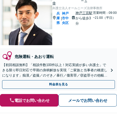
る
士
弁護士法人オールニーズ法律事務所
神戸三宮駅
営業時間：09:00
兵
神戸
~21:00（平日）
庫
市中
から徒歩3
|
県
央区
分
危険運転・あおり運転
【初回相談無料】「相談件数100件以上！対応実績が多い弁護士」で
きる限り即日対応で早期の身柄解放を実現「ご家族と当事者の橋渡し
になります」痴漢／盗撮／のぞき／暴行／傷害罪／窃盗罪その他幅広
く【夜間休日対応可能】【三宮駅徒歩5分】
料金表を見る
電話でお問い合わせ
メールでお問い合わせ