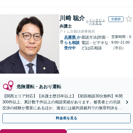
川﨑 聡介
京都府
インタビュ
ーを見る
弁護士
アトム京都法律事務所
営業時間：0
兵庫県
か
面談方法(対面・
らも相談
電話・ビデオな
9:00~21:00
受付中
ど)は応相談
（平日）
危険運転・あおり運転
【関西エリア対応】【弁護士歴15年以上】【初回相談30分無料】年間
300件以上、累計数千件以上の相談実績があります。被害者との示談
交渉の経験が豊富にあるほか、過去には裁判員裁判での無罪判決を獲
得した実績もあります。ぜひお任せください。
料金表を見る