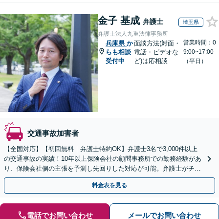
金子 基成
弁護士
埼玉県
弁護士法人九重法律事務所
営業時間：0
兵庫県
か
面談方法(対面・
らも相談
電話・ビデオな
9:00~17:00
受付中
ど)は応相談
（平日）
交通事故加害者
【全国対応】【初回無料｜弁護士特約OK】弁護士3名で3,000件以上
の交通事故の実績！10年以上保険会社の顧問事務所での勤務経験があ
り、保険会社側の主張を予測し先回りした対応が可能。弁護士がチー
ムとなり示談交渉、休業損害、後遺障害等に対応。
料金表を見る
電話でお問い合わせ
メールでお問い合わせ