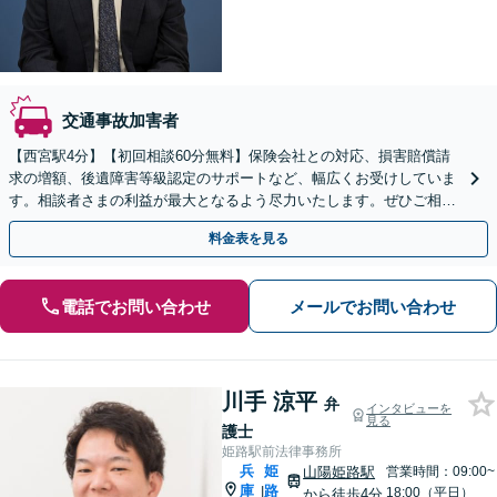
交通事故加害者
【西宮駅4分】【初回相談60分無料】保険会社との対応、損害賠償請
求の増額、後遺障害等級認定のサポートなど、幅広くお受けしていま
す。相談者さまの利益が最大となるよう尽力いたします。ぜひご相談
ください。【休日・夜間面談可】【WEB面談可】
料金表を見る
電話でお問い合わせ
メールでお問い合わせ
川手 涼平
弁
インタビューを
見る
護士
姫路駅前法律事務所
兵
姫
山陽姫路駅
営業時間：09:00~
庫
路
|
18:00（平日）
から徒歩4分