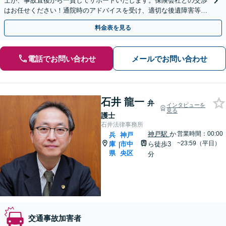
士が、事故直後から一貫してサポートいたします。保険会社との交渉
はお任せください！通院時のアドバイスを受け、適切な後遺障害等級
認定で賠償金アップ【休日・夜間面談可】
料金表を見る
電話でお問い合わせ
メールでお問い合わせ
石井 龍一
弁
インタビューを
見る
護士
石井法律事務所
神戸駅
か
営業時間：00:00
兵
神戸
~23:59（平日）
庫
市中
ら徒歩3
|
県
央区
分
交通事故加害者