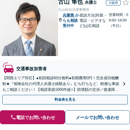
古山 隼也
弁護士
大阪府
古山綜合法律事務所
営業時間：0
兵庫県
か
面談方法(対面・
らも相談
電話・ビデオな
9:00~18:00
受付中
ど)は応相談
（平日）
交通事故加害者
【関西エリア対応】●初回相談60分無料●初期費用0円！完全成功報酬
制★『保険会社の代理人弁護士経験あり』むち打ちなど、軽微な事故
もご相談ください！【相談実績1000件超⭐️】賠償額の交渉／後遺障害
認定／治療費打ち切りなどサポート！
料金表を見る
電話でお問い合わせ
メールでお問い合わせ