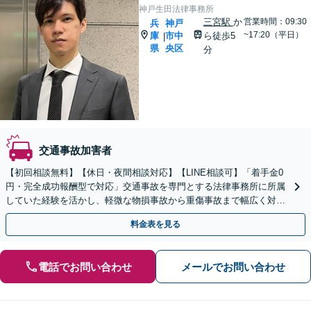
神戸生田法律事務所
三宮駅
か
営業時間：09:30
兵
神戸
~17:20（平日）
庫
市中
ら徒歩5
|
県
央区
分
交通事故加害者
【初回相談無料】【休日・夜間相談対応】【LINE相談可】「着手金0
円・完全成功報酬型で対応」交通事故を専門とする法律事務所に所属
していた経験を活かし、軽微な物損事故から重傷事故まで幅広く対応
いたします【WEB面談対応】
料金表を見る
電話でお問い合わせ
メールでお問い合わせ