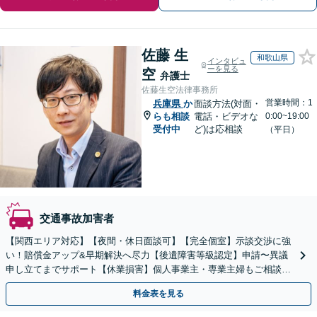
佐藤 生
和歌山県
インタビュ
ーを見る
空
弁護士
佐藤生空法律事務所
営業時間：1
兵庫県
か
面談方法(対面・
らも相談
電話・ビデオな
0:00~19:00
受付中
ど)は応相談
（平日）
交通事故加害者
【関西エリア対応】【夜間・休日面談可】【完全個室】示談交渉に強
い！賠償金アップ&早期解決へ尽力【後遺障害等級認定】申請〜異議
申し立てまでサポート【休業損害】個人事業主・専業主婦もご相談
を！弁護士費用特約の利用で自己負担ゼロに
料金表を見る