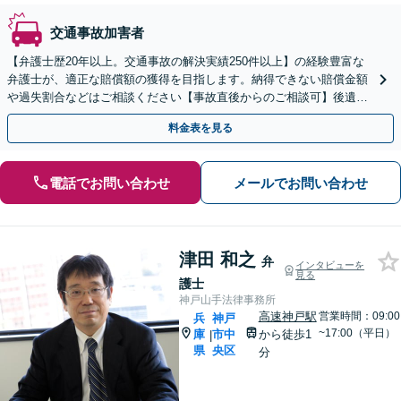
交通事故加害者
【弁護士歴20年以上。交通事故の解決実績250件以上】の経験豊富な
弁護士が、適正な賠償額の獲得を目指します。納得できない賠償金額
や過失割合などはご相談ください【事故直後からのご相談可】後遺障
害等級認定の申請も対応します
料金表を見る
電話でお問い合わせ
メールでお問い合わせ
津田 和之
弁
インタビューを
見る
護士
神戸山手法律事務所
高速神戸駅
営業時間：09:00
兵
神戸
~17:00（平日）
庫
市中
から徒歩1
|
県
央区
分