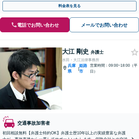
ど【夜間休日対応可】【オンライン面談可】
料金表を見る
電話でお問い合わせ
メールでお問い合わせ
大江 剛史
弁護士
水田・大江法律事務所
兵庫
姫路
営業時間：09:00~18:00（平
|
県
市
日）
交通事故加害者
初回相談無料【弁護士特約OK】弁護士歴10年以上の実績豊富な弁護