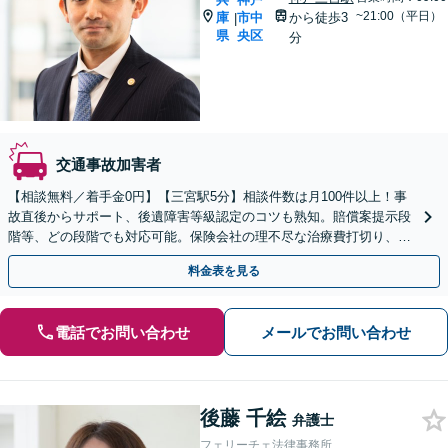
~21:00（平日）
庫
市中
から徒歩3
|
県
央区
分
交通事故加害者
【相談無料／着手金0円】【三宮駅5分】相談件数は月100件以上！事
故直後からサポート、後遺障害等級認定のコツも熟知。賠償案提示段
階等、どの段階でも対応可能。保険会社の理不尽な治療費打切り、減
額と長年戦ってきた経験をもとに、粘り強く戦います。
料金表を見る
電話でお問い合わせ
メールでお問い合わせ
後藤 千絵
弁護士
フェリーチェ法律事務所