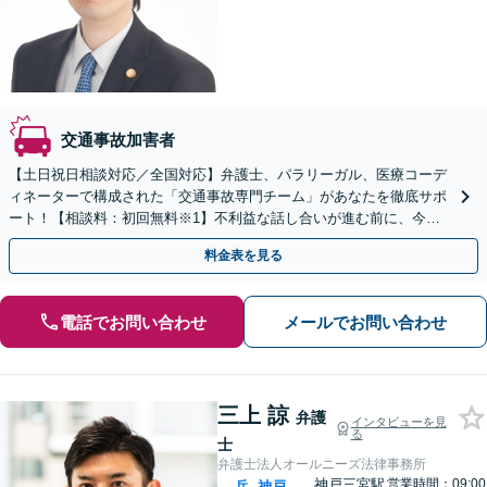
交通事故加害者
【土日祝日相談対応／全国対応】弁護士、パラリーガル、医療コーデ
ィネーターで構成された「交通事故専門チーム」があなたを徹底サポ
ート！【相談料：初回無料※1】不利益な話し合いが進む前に、今す
ぐ相談！
料金表を見る
電話でお問い合わせ
メールでお問い合わせ
三上 諒
弁護
インタビューを見
る
士
弁護士法人オールニーズ法律事務所
神戸三宮駅
営業時間：09:00
兵
神戸