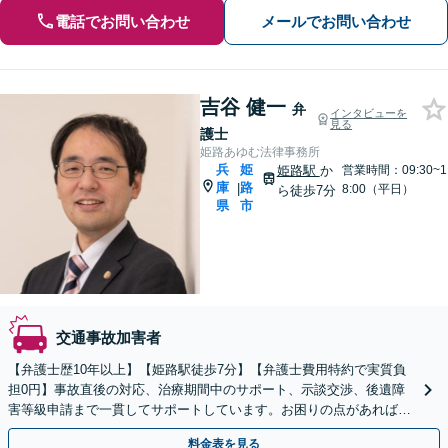
電話でお問い合わせ
メールでお問い合わせ
吉谷 健一
弁
インタビューを
見る
護士
姫路あゆむ法律事務所
兵
姫
姫路駅
か
営業時間：09:30~1
庫
路
|
8:00（平日）
ら徒歩7分
県
市
交通事故加害者
【弁護士歴10年以上】【姫路駅徒歩7分】【弁護士費用特約で実質負
担0円】事故直後の対応、治療期間中のサポート、示談交渉、後遺障
害等級申請まで一貫してサポートしています。お困りの点があれば、
どのような内容でも遠慮なくご相談ください。
料金表を見る