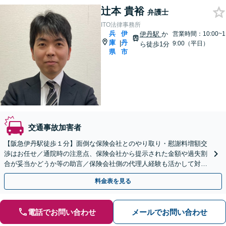
辻本 貴裕
弁護士
ITO法律事務所
兵
伊
伊丹駅
か
営業時間：10:00~1
庫
丹
|
9:00（平日）
ら徒歩1分
県
市
交通事故加害者
【阪急伊丹駅徒歩１分】面倒な保険会社とのやり取り・慰謝料増額交
渉はお任せ／通院時の注意点、保険会社から提示された金額や過失割
合が妥当かどうか等の助言／保険会社側の代理人経験も活かして対応
します【弁護士費用特約OK】
料金表を見る
電話でお問い合わせ
メールでお問い合わせ