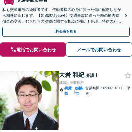
交通事故加害者
私も交通事故の経験者です。依頼者様の心身に負った傷に配慮しなが
ら相談に応じます。【姫路駅徒歩5分】交通事故に遭った際の損害賠
償金の交渉、むち打ちの治療に関する相談に強い！弁護士特約の利用
OK。難しい交渉はお任せください。
料金表を見る
電話でお問い合わせ
メールでお問い合わせ
大岩 和紀
弁護士
城陽法律事務所
兵庫
姫路
営業時間：09:00~18:00（平
|
県
市
日）