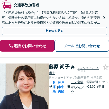
交通事故加害者
【初回相談無料（20分）】【夜間休日/電話相談可能】【韓国語対応
可】保険会社の提示額に納得がいかない方はご相談を。身内が医療過
誤にあった経験があり医療機関との連携や医療文献の調査に強みがあ
ります。
料金表を見る
電話でお問い合わせ
メールでお問い合わせ
藤原 尚子
弁
インタビューを
見る
護士
東京スタートアップ法律事務所 神戸支店
三ノ宮駅
営業時間：06:30
兵
神戸
~22:00（平日）
庫
市中
から徒歩9
|
県
央区
分