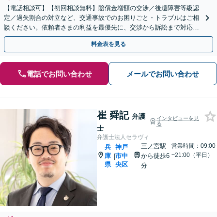
【電話相談可】【初回相談無料】賠償金増額の交渉／後遺障害等級認
定／過失割合の対立など、交通事故でのお困りごと・トラブルはご相
談ください。依頼者さまの利益を最優先に、交渉から訴訟まで対応い
たします【弁護士費用特約利用可】【神戸駅3分】
料金表を見る
電話でお問い合わせ
メールでお問い合わせ
崔 舜記
弁護
インタビューを見
る
士
弁護士法人セラヴィ
三ノ宮駅
営業時間：09:00
兵
神戸
~21:00（平日）
庫
市中
から徒歩6
|
県
央区
分