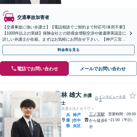
交通事故加害者
【交通事故に強い弁護士】【電話相談でご契約まで対応可/来所不要】
【1000件以上の実績】保険会社との賠償金増額交渉や後遺障害認定に
詳しい弁護士が在籍。まずはお気軽にお問合せ下さい。【神戸三宮駅
9分】
料金表を見る
電話でお問い合わせ
メールでお問い合わせ
林 雄大
弁護
インタビューを見
る
士
弁護士法人セラヴィ
三ノ宮駅
営業時間：09:00
兵
神戸
~21:00（平日）
庫
市中
から徒歩6
|
県
央区
分