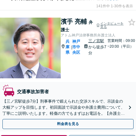
141件中 1-30件を表示
濱手 亮輔
弁
インタビューを
見る
護士
アトム神戸法律事務所弁護士法人
三ノ宮駅
営業時間：09:00
兵
神戸
~20:00（平日）
庫
市中
から徒歩7
|
県
央区
分
交通事故加害者
【三ノ宮駅徒歩7分】刑事事件で鍛えられた交渉スキルで、示談金の
大幅アップを目指します。初回面談で示談金や弁護士費用について、
丁寧にご説明いたします。軽傷の方でもまずはお電話を。【弁護士費
用特約対応可】【LINEや弁護士直通電話あり】
料金表を見る