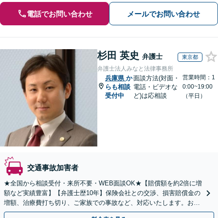
電話でお問い合わせ
メールでお問い合わせ
杉田 英史
弁護士
東京都
弁護士法人みなと法律事務所
営業時間：1
兵庫県
か
面談方法(対面・
らも相談
電話・ビデオな
0:00~19:00
受付中
ど)は応相談
（平日）
交通事故加害者
★全国から相談受付・来所不要・WEB面談OK★【賠償額を約2倍に増
額など実績豊富】【弁護士歴10年】保険会社との交渉、損害賠償金の
増額、治療費打ち切り、ご家族での事故など、対応いたします。お早
めにご相談ください【初回相談・着手金無料】