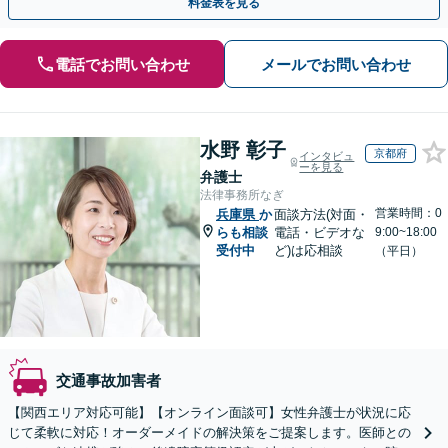
料金表を見る
電話でお問い合わせ
メールでお問い合わせ
水野 彰子
京都府
インタビュ
ーを見る
弁護士
法律事務所なぎ
営業時間：0
兵庫県
か
面談方法(対面・
らも相談
電話・ビデオな
9:00~18:00
受付中
ど)は応相談
（平日）
交通事故加害者
【関西エリア対応可能】【オンライン面談可】女性弁護士が状況に応
じて柔軟に対応！オーダーメイドの解決策をご提案します。医師との