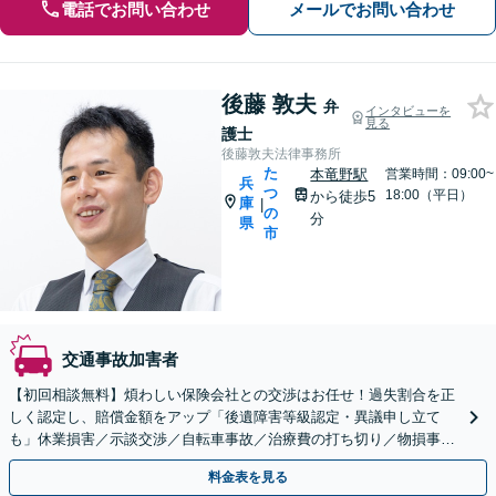
電話でお問い合わせ
メールでお問い合わせ
後藤 敦夫
弁
インタビューを
見る
護士
後藤敦夫法律事務所
た
本竜野駅
営業時間：09:00~
兵
つ
18:00（平日）
から徒歩5
庫
|
の
分
県
市
交通事故加害者
【初回相談無料】煩わしい保険会社との交渉はお任せ！過失割合を正
しく認定し、賠償金額をアップ「後遺障害等級認定・異議申し立て
も」休業損害／示談交渉／自転車事故／治療費の打ち切り／物損事故
／死亡事故【休日・夜間相談可】【本竜野駅5分】
料金表を見る