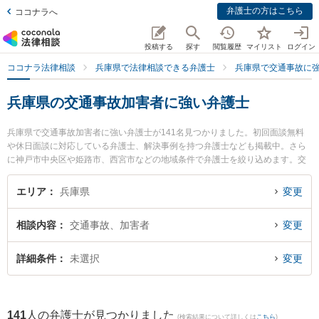
弁護士の方はこちら
ココナラへ
投稿する
探す
閲覧履歴
マイリスト
ログイン
ココナラ法律相談
兵庫県で法律相談できる弁護士
兵庫県で交通事故に
兵庫県の交通事故加害者に強い弁護士
兵庫県で交通事故加害者に強い弁護士が141名見つかりました。初回面談無料
や休日面談に対応している弁護士、解決事例を持つ弁護士なども掲載中。さら
に神戸市中央区や姫路市、西宮市などの地域条件で弁護士を絞り込めます。交
通事故に関係する自動車事故やバイク事故、自転車事故等の細かな分野での絞
り込み検索もでき便利です。特にアトム神戸法律事務所弁護士法人の濱手 亮輔
エリア
兵庫県
変更
弁護士や姫路あゆむ法律事務所の吉谷 健一弁護士、天野・上垣法律会計事務所
の大西 達也弁護士のプロフィール情報や弁護士費用、強みなどが注目されてい
相談内容
交通事故、加害者
変更
ます。『兵庫県で土日や夜間に発生した交通事故加害者のトラブルを今すぐに
弁護士に相談したい』『交通事故加害者のトラブル解決の実績豊富な近くの弁
護士を検索したい』『初回相談無料で交通事故加害者を法律相談できる兵庫県
詳細条件
未選択
変更
内の弁護士に相談予約したい』などでお困りの相談者さんにおすすめです。
141
人の弁護士が見つかりました
(検索結果について詳しくは
こちら
)