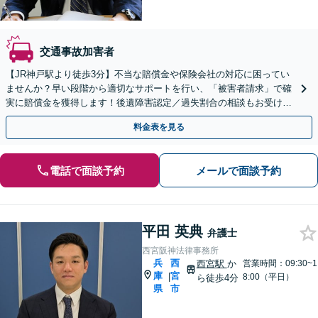
交通事故加害者
【JR神戸駅より徒歩3分】不当な賠償金や保険会社の対応に困ってい
ませんか？早い段階から適切なサポートを行い、「被害者請求」で確
実に賠償金を獲得します！後遺障害認定／過失割合の相談もお受けし
ます【初回のご相談無料】【土日・夜間の受付可能】
料金表を見る
電話で面談予約
メールで面談予約
平田 英典
弁護士
西宮阪神法律事務所
兵
西
西宮駅
か
営業時間：09:30~1
庫
宮
|
8:00（平日）
ら徒歩4分
県
市