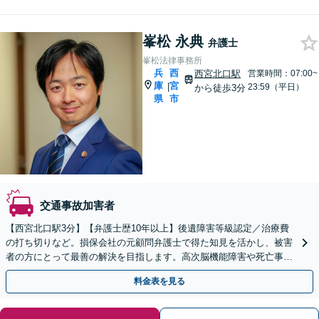
峯松 永典
弁護士
峯松法律事務所
兵
西
西宮北口駅
営業時間：07:00~
庫
宮
|
23:59（平日）
から徒歩3分
県
市
交通事故加害者
【西宮北口駅3分】【弁護士歴10年以上】後遺障害等級認定／治療費
の打ち切りなど。損保会社の元顧問弁護士で得た知見を活かし、被害
者の方にとって最善の解決を目指します。高次脳機能障害や死亡事件
など難しい案件の対応も可能です。【初回相談無料】
料金表を見る