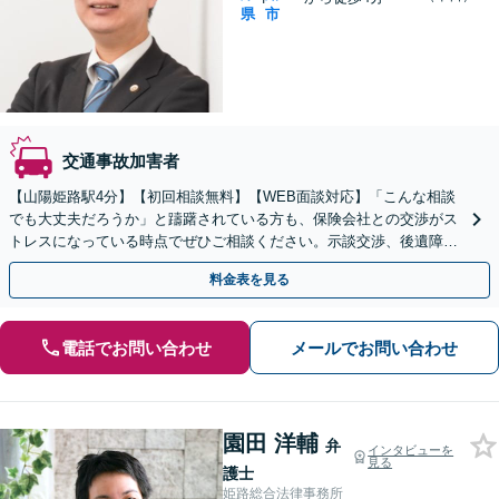
県
市
交通事故加害者
【山陽姫路駅4分】【初回相談無料】【WEB面談対応】「こんな相談
でも大丈夫だろうか」と躊躇されている方も、保険会社との交渉がス
トレスになっている時点でぜひご相談ください。示談交渉、後遺障害
等級認定、過失割合などすべて対応【休日・夜間相談可】
料金表を見る
電話でお問い合わせ
メールでお問い合わせ
園田 洋輔
弁
インタビューを
見る
護士
姫路総合法律事務所