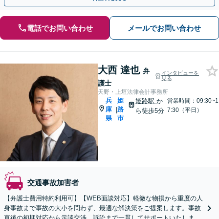
電話でお問い合わせ
メールでお問い合わせ
大西 達也
弁
インタビューを
見る
護士
天野・上垣法律会計事務所
兵
姫
姫路駅
か
営業時間：09:30~1
庫
路
|
7:30（平日）
ら徒歩5分
県
市
交通事故加害者
【弁護士費用特約利用可】【WEB面談対応】軽微な物損から重度の人
身事故まで事故の大小を問わず、最適な解決策をご提案します。事故
直後の初期対応から示談交渉、訴訟まで一貫してサポートいたします