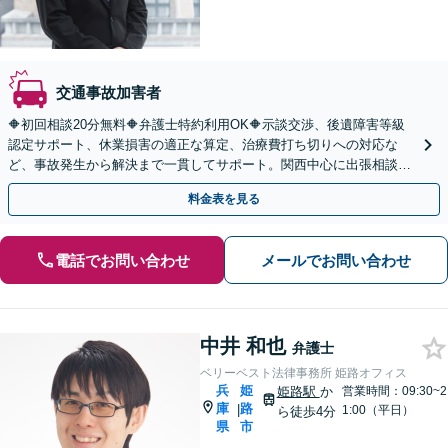
交通事故加害者
🔶初回相談20分無料🔶弁護士特約利用OK🔶示談交渉、後遺障害等級
認定サポート、休業損害の適正な算定、治療費打ち切りへの対応な
ど、事故発生から解決まで一貫してサポート。関西中心に出張相談も
対応【オンライン相談OK】【三ノ宮駅6分】
料金表を見る
電話でお問い合わせ
メールでお問い合わせ
中井 和也
弁護士
ベリーベスト法律事務所 姫路オフィス
兵
姫
姫路駅
か
営業時間：09:30~2
庫
路
|
1:00（平日）
ら徒歩4分
県
市