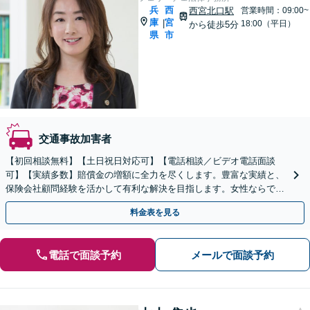
兵
西
西宮北口駅
営業時間：09:00~
庫
宮
|
18:00（平日）
から徒歩5分
県
市
交通事故加害者
【初回相談無料】【土日祝日対応可】【電話相談／ビデオ電話面談
可】【実績多数】賠償金の増額に全力を尽くします。豊富な実績と、
保険会社顧問経験を活かして有利な解決を目指します。女性ならでは
の心配りであなたに寄り添います。
料金表を見る
電話で面談予約
メールで面談予約