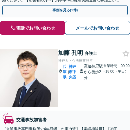
絡ください。【加害者の方へ】刑事事件の経験実績豊富な弁護士が石
鹸から裁判までサポートします。【初回相談無料】
事例を見る(1件)
電話でお問い合わせ
メールでお問い合わせ
加藤 孔明
弁護士
神戸カトウ法律事務所
高速神戸駅
営業時間：09:00
兵
神戸
~18:00（平日）
庫
市中
から徒歩2
|
県
央区
分
交通事故加害者
【交通事故専門事務所で4年研鑽した実力派】【電話相談可】【初回