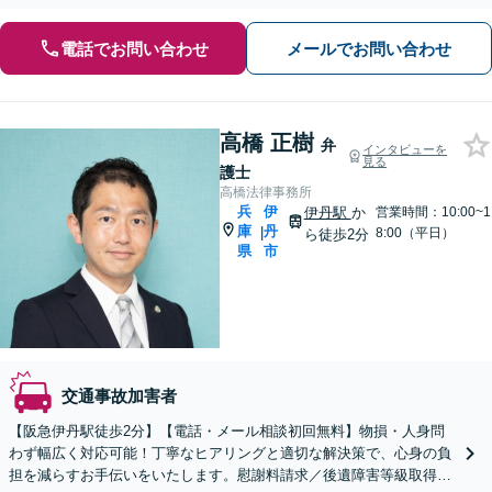
電話でお問い合わせ
メールでお問い合わせ
高橋 正樹
弁
インタビューを
見る
護士
高橋法律事務所
兵
伊
伊丹駅
か
営業時間：10:00~1
庫
丹
|
8:00（平日）
ら徒歩2分
県
市
交通事故加害者
【阪急伊丹駅徒歩2分】【電話・メール相談初回無料】物損・人身問
わず幅広く対応可能！丁寧なヒアリングと適切な解決策で、心身の負
担を減らすお手伝いをいたします。慰謝料請求／後遺障害等級取得な