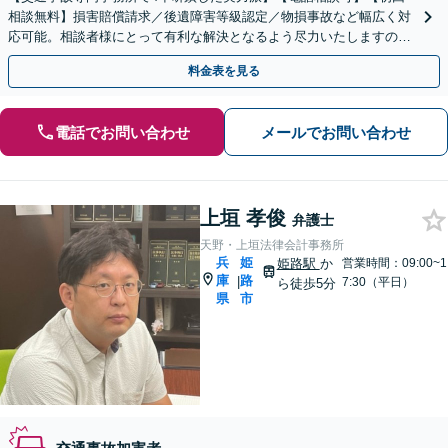
相談無料】損害賠償請求／後遺障害等級認定／物損事故など幅広く対
応可能。相談者様にとって有利な解決となるよう尽力いたしますの
で、ぜひご相談ください【神戸駅3分】【休日・夜間面談可】
料金表を見る
電話でお問い合わせ
メールでお問い合わせ
上垣 孝俊
弁護士
天野・上垣法律会計事務所
兵
姫
姫路駅
か
営業時間：09:00~1
庫
路
|
7:30（平日）
ら徒歩5分
県
市