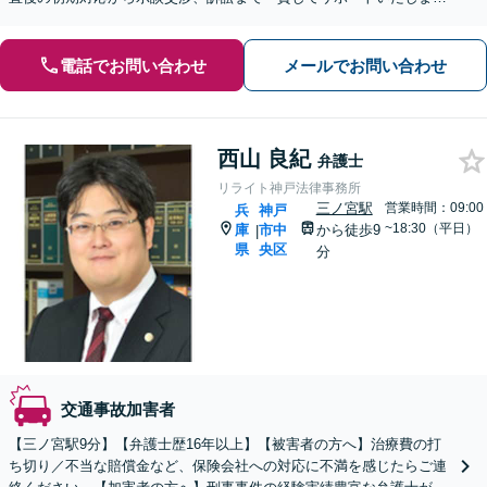
ので、ぜひご相談ください。【休日・夜間相談可】
電話でお問い合わせ
メールでお問い合わせ
西山 良紀
弁護士
リライト神戸法律事務所
三ノ宮駅
営業時間：09:00
兵
神戸
~18:30（平日）
庫
市中
から徒歩9
|
県
央区
分
交通事故加害者
【三ノ宮駅9分】【弁護士歴16年以上】【被害者の方へ】治療費の打
ち切り／不当な賠償金など、保険会社への対応に不満を感じたらご連