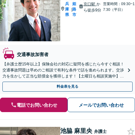
兵
姫
京口駅
か
営業時間：09:30~1
庫
路
|
7:30（平日）
ら徒歩9分
県
市
交通事故加害者
【弁護士歴15年以上】保険会社の対応に疑問を感じたら今すぐ相談！
交通事故問題は早めのご相談で有利な条件で話を進められます。交渉
力を生かして正当な賠償金を獲得します！【土曜日も相談実施中】
【アットホームな雰囲気で話しやすい】
料金表を見る
電話でお問い合わせ
メールでお問い合わせ
池脇 麻里央
弁護士