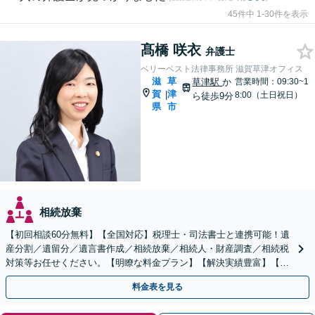
45件中 1-30件を表示
髙橋 咲衣
弁護士
ベリーベスト法律事務所 滋賀草津オフィス
滋
草
草津駅
か
営業時間：09:30~1
賀
津
|
8:00（土日祝日）
ら徒歩9分
県
市
相続放棄
【初回相談60分無料】【全国対応】税理士・司法書士と連携可能！遺
産分割／遺留分／遺言書作成／相続放棄／相続人・財産調査／相続税
対策等お任せください。【明瞭な料金プラン】【解決実績豊富】【電
話相談可】
料金表を見る