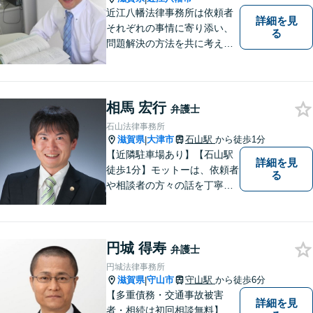
近江八幡法律事務所は依頼者
詳細を見
それぞれの事情に寄り添い、
る
問題解決の方法を共に考える
場所です。「弁護士に相談す
べき悩みなのかわからない
方」も、ぜひお気軽にご相談
ください。
相馬 宏行
弁護士
石山法律事務所
滋賀県
大津市
石山駅
から徒歩1分
|
【近隣駐車場あり】【石山駅
詳細を見
徒歩1分】モットーは、依頼者
る
や相談者の方々の話を丁寧に
聞き取り，丁寧に答えるとい
うことです。何か問題を抱え
ておられる方、１人で悩まず
円城 得寿
にまずは遠慮なくご相談くだ
弁護士
さい。
円城法律事務所
滋賀県
守山市
守山駅
から徒歩6分
|
【多重債務・交通事故被害
詳細を見
者・相続は初回相談無料】