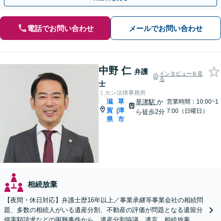
電話でお問い合わせ
メールでお問い合わせ
中野 仁
弁護
インタビューを見
る
士
ミカン法律事務所
滋
草
草津駅
か
営業時間：10:00~1
賀
津
|
7:00（日曜日）
ら徒歩2分
県
市
相続放棄
【夜間・休日対応】弁護士歴16年以上／事業承継等事業会社の相続問
題、多数の相続人がいる遺産分割、不動産の評価が問題となる遺留分
侵害額請求などの困難事件から、遺産分割協議、遺言、相続放棄、使