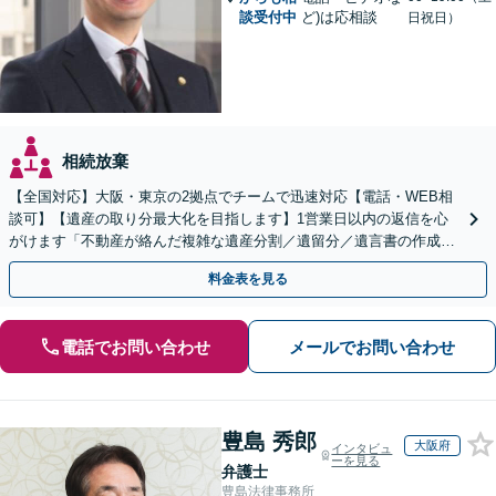
談受付中
ど)は応相談
日祝日）
相続放棄
【全国対応】大阪・東京の2拠点でチームで迅速対応【電話・WEB相
談可】【遺産の取り分最大化を目指します】1営業日以内の返信を心
がけます「不動産が絡んだ複雑な遺産分割／遺留分／遺言書の作成・
執行／事業承継など、お任せください」【休日相談あり】
料金表を見る
電話でお問い合わせ
メールでお問い合わせ
豊島 秀郎
大阪府
インタビュ
ーを見る
弁護士
豊島法律事務所