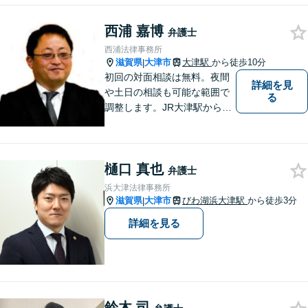
い合わせください。
西浦 嘉博
弁護士
西浦法律事務所
滋賀県
大津市
大津駅
から徒歩10分
|
初回の対面相談は無料。夜間
詳細を見
や土日の相談も可能な範囲で
る
調整します。JR大津駅から徒
歩10分、京阪大津線上栄町駅
から徒歩4分、大津赤十字病院
の前になります。 【滋賀県２
樋口 真也
位 弁護士ドットコムランキ
弁護士
ング（2024年7月-2026年7月
浜大津法律事務所
現在）】
滋賀県
大津市
びわ湖浜大津駅
から徒歩3分
|
詳細を見る
鈴木 司