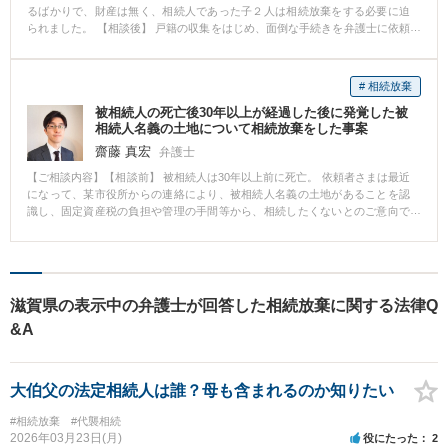
るばかりで、財産は無く、相続人であった子２人は相続放棄をする必要に迫
られました。 【相談後】 戸籍の収集をはじめ、面倒な手続きを弁護士に依頼
したことで、３ヶ月の期間内にスムーズに相続放棄が認められました。 【先
生のコメント】 被相続人は、結婚と離婚を何度かしていたため、本籍地の変
更が複数回あり、一般の方には戸籍の収集に手間取ることが考えられました
# 相続放棄
が、依頼していただき、迅速に手続きを進めることができました。
被相続人の死亡後30年以上が経過した後に発覚した被
相続人名義の土地について相続放棄をした事案
齋藤 真宏
弁護士
【ご相談内容】【相談前】 被相続人は30年以上前に死亡。 依頼者さまは最近
になって、某市役所からの連絡により、被相続人名義の土地があることを認
識し、固定資産税の負担や管理の手間等から、相続したくないとのご意向で
した。 【相談後】 依頼者さまが被相続人の死の直前まで長期間にわたって被
相続人と直接会ってはいなかったことや、被相続人の生前に被相続人と同居
していた長男から遺産は何もない旨聞かされていたこと等を理由に裁判所に
相続放棄の申述をし、相続放棄の申述が問題なく受理されました。
滋賀県の表示中の弁護士が回答した相続放棄に関する法律Q
&A
大伯父の法定相続人は誰？母も含まれるのか知りたい
#相続放棄
#代襲相続
2026年03月23日(月)
役にたった
2