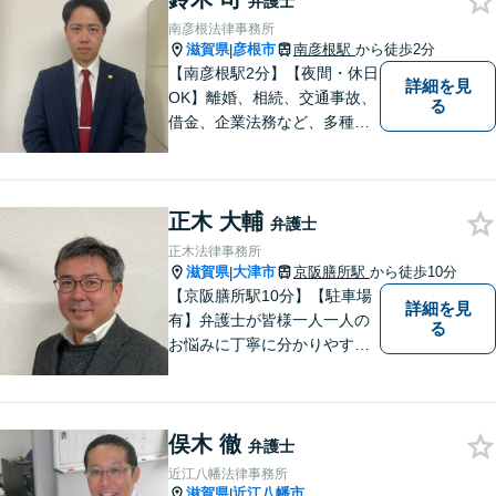
弁護士
南彦根法律事務所
滋賀県
彦根市
南彦根駅
から徒歩2分
|
【南彦根駅2分】【夜間・休日
詳細を見
OK】離婚、相続、交通事故、
る
借金、企業法務など、多種多
様なご相談にお応えしており
ます。スピード感を持った対
応と密なコミュニケーション
正木 大輔
をモットーに、皆様それぞれ
弁護士
に合った解決を図ってまいり
正木法律事務所
ます。お気軽にご相談くださ
滋賀県
大津市
京阪膳所駅
から徒歩10分
|
い。
【京阪膳所駅10分】【駐車場
詳細を見
有】弁護士が皆様一人一人の
る
お悩みに丁寧に分かりやすく
お応えいたします。専門家に
よる適切なアドバイスや手続
により、問題解決に向けて前
俣木 徹
進できることがございます。
弁護士
どうぞ当事務所にご相談くだ
近江八幡法律事務所
さい。
滋賀県
近江八幡市
|