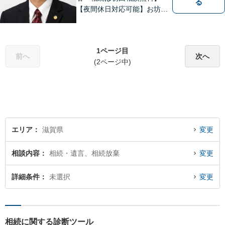
る
【夜間休日対応可能】お坊さ
ん弁護士・僧籍を持つ弁護士
として、また、会社生活を経
験した者として、一般生活者
1ページ目
の目線で敷居が低い弁護士と
前へ
次へ
(2ページ中)
して、親身にあなたの立場に
立って、ご相談に対応いたし
ます。
エリア
滋賀県
変更
相談内容
相続・遺言、相続放棄
変更
詳細条件
未選択
変更
相続に関する診断ツール