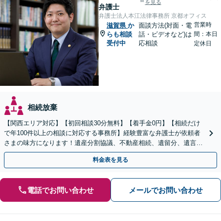
を見る
弁護士
弁護士法人本江法律事務所 京都オフィス
営業時
滋賀県
か
面談方法(対面・電
らも相談
話・ビデオなど)は
間：本日
受付中
応相談
定休日
相続放棄
【関西エリア対応】【初回相談30分無料】【着手金0円】【相続だけ
で年100件以上の相談に対応する事務所】経験豊富な弁護士が依頼者
さまの味方になります！遺産分割協議、不動産相続、遺留分、遺言書
の作成など【烏丸御池駅7分】
料金表を見る
電話でお問い合わせ
メールでお問い合わせ