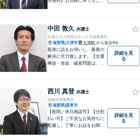
分無料】お気軽に何でもご相
談ください。弁護士は、あな
たの味方です。
中田 敦久
弁護士
弁護士法人関西はやぶさ法律事務所
滋賀県
大津市
大津駅
から徒歩8分
|
親身に話をお伺いし、最善の
詳細を見
解決に尽力致します。【交通
る
事故・借金、破産問題は、初
回相談料無料】【夜間相談可
（要事前予約）】【弁護士経
験２０年以上】【専用駐車場
西川 真登
あり】
弁護士
湖南法律事務所
滋賀県
栗東市
|
【夜間／休日相談可】【分割
詳細を見
払い可】ご不安なお気持ちに
る
配慮し、丁寧にお話をお聞き
することを信条としていま
す。お悩みの方は、一度お問