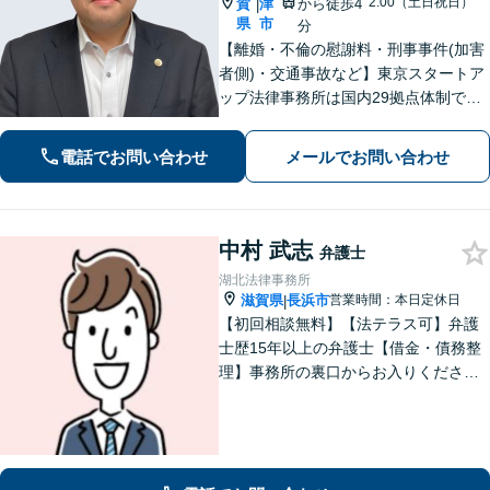
2:00（土日祝日）
賀
津
から徒歩4
|
県
市
分
【離婚・不倫の慰謝料・刑事事件(加害
者側)・交通事故など】東京スタートア
ップ法律事務所は国内29拠点体制で全
国対応！【ご自宅からの電話相談にも
対応(法律相談は完全予約制)】各分野で
電話でお問い合わせ
メールでお問い合わせ
専門性の高い弁護士が寄り添い解決を
サポートします。
中村 武志
弁護士
湖北法律事務所
滋賀県
長浜市
営業時間：本日定休日
|
【初回相談無料】【法テラス可】弁護
士歴15年以上の弁護士【借金・債務整
理】事務所の裏口からお入りくださ
い。個人・法人含め、最適な債務整理
を提案【長浜駅12分】