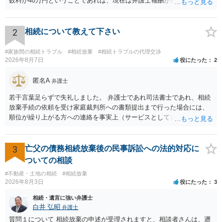
数料が40万円ということであれば、現在は弁護士報酬が自由化されて
いるとはいえ、相当高額という印象です。私のところではその4分の1
です。 ただ、弁護士に払う手数料とは別に戸籍の用意に一定の実費が
かかることになりますので、その費用も支払うべきものとして頭に置
2
相続について教えて下さい
いておいてください。 話を元に戻して、弁護士に対する手数料です
が、旦那様の収入や財産にもよりますが、法テラスに御連絡なさって
#家族間の相続トラブル
#相続放棄
#相続トラブルの代理交渉
弁護士との相談を予約して受任してもらうのが一番安上がりでしょ
2026年8月7日
役にたった
2
う。数万円でやってくれるはずです。 ただ、法テラスは予約が取りづ
らい（希望者が多く予約できてもしばらく先になる）ようですので、
匿名A
弁護士
比較的短い熟慮期間のことを考えると、来週早々すぐにでも御連絡す
若干言葉足らずで失礼しました。 弁護士であれ司法書士であれ、相続
る方が良いでしょう。 もし法テラスが御利用になれない、あるいは時
放棄手続の依頼を受け家庭裁判所への書類提出まで行った場合には、
間がない等であれば、相続を取扱分野としている弁護士を適宜探し
順位が繰り上がる方への連絡を事実上（サービスとして）行うことは
（WEB等で）、問い合わせてみることです。相続を扱う弁護士でも相
あります。その「連絡」だけを弁護士が業務としてお受けすることは
続放棄は比較的安価な手数料でのお仕事になるのであまり前向きに受
できない、という意味でした。
けてくれないところもあるようです。 複数の法律事務所に聞いて（相
3
亡父の債務相続放棄後の民事訴訟への法的対応に
見積もりをとって）、一番安いところでやってもらうことに決めれ
ば、キューちゃんママさんの御希望をかなえることができるのではな
ついての相談
いでしょうか。 あるいは相続放棄であれば御自分でできなくもないと
#不動産・土地の相続
#相続放棄
は思います。その場合、かかるのは戸籍等の取得費用と印紙代だけと
2026年8月3日
役にたった
3
なります。家庭裁判所のサイトから用紙を取得すると共に必要な書類
相続・遺言に強い弁護士
を確認し、印紙と共に家庭裁判所に提出して相続放棄申述受理通知書
白井 弘昭
弁護士
を待つという流れになります。
質問１について 相続放棄の申述が受理されますと、相談者さんは、遡