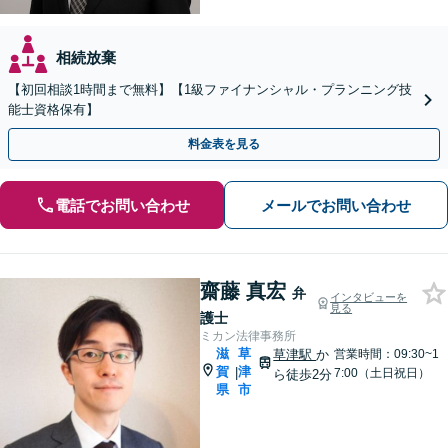
相続放棄
【初回相談1時間まで無料】【1級ファイナンシャル・プランニング技
能士資格保有】
料金表を見る
電話でお問い合わせ
メールでお問い合わせ
齋藤 真宏
弁
インタビューを
見る
護士
ミカン法律事務所
滋
草
草津駅
か
営業時間：09:30~1
賀
津
|
7:00（土日祝日）
ら徒歩2分
県
市