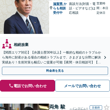
営業時
滋賀県
か
面談方法(対面・電
らも相談
話・ビデオなど)は
間：本日
受付中
応相談
定休日
相続放棄
【関西エリア対応】【弁護士歴30年以上】一般的な相続のトラブルか
ら海外に財産がある場合の相続トラブルまで、さまざまな分野に解決
実績あり！生前対策も幅広いご提案が可能【夜間・休日相談可】【完
全個室】
料金表を見る
電話でお問い合わせ
メールでお問い合わせ
両角 駿
京都府
インタビュー