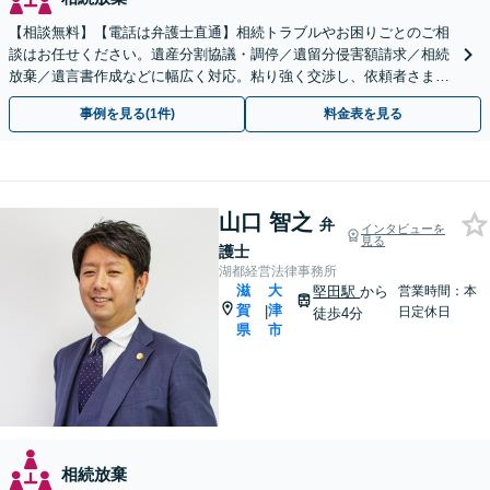
【相談無料】【電話は弁護士直通】相続トラブルやお困りごとのご相
談はお任せください。遺産分割協議・調停／遺留分侵害額請求／相続
放棄／遺言書作成などに幅広く対応。粘り強く交渉し、依頼者さまに
有利な解決を目指します【出張相談可能】【草津駅5分】
事例を見る(1件)
料金表を見る
山口 智之
弁
インタビューを
見る
護士
湖都経営法律事務所
滋
大
堅田駅
から
営業時間：本
賀
津
|
日定休日
徒歩4分
県
市
相続放棄