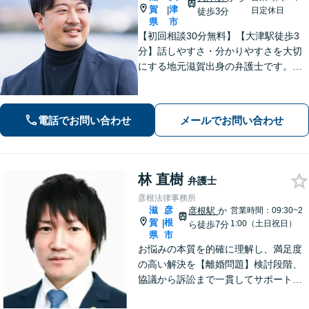
賀
津
|
日定休日
徒歩3分
県
市
【初回相談30分無料】【大津駅徒歩3
分】話しやすさ・分かりやすさを大切
にする地元滋賀出身の弁護士です。離
婚や借金、企業法務など皆様の悩みを
丁寧に伺い、最適な解決策をご提案し
ます。一人で抱え込まず、まずはお気
電話でお問い合わせ
メールでお問い合わせ
軽にご相談ください。
林 直樹
弁護士
彦根法律事務所
滋
彦
彦根駅
か
営業時間：09:30~2
賀
根
|
1:00（土日祝日）
ら徒歩7分
県
市
お悩みの本質を的確に理解し、満足度
の高い解決を【離婚問題】検討段階、
協議から訴訟まで一貫してサポート
【インターネット】投稿・書き込み削