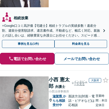
相続放棄
⭐️Google口コミ高評価【宅建士】相続トラブルの実績多数！遺産分
割、遺留分侵害額請求、遺言書作成、不動産など、幅広く対応。親族
との話し合いは、経験豊富な弁護士にお任せください。スピード感を
重視【予約で夜間・休日対応可】【駐車場あり】
事例を見る(1件)
料金表を見る
電話でお問い合わせ
メールでお問い合わせ
小西 憲太
大阪府
インタビュ
ーを見る
郎
弁護士
小西法律事務所
営業時
滋賀県
か
面談方法(対面・電
らも相談
話・ビデオなど)は
間：本日
受付中
応相談
定休日