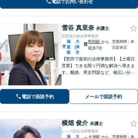
電話でお問い合わせ
雪谷 真里奈
弁護士
琵琶湖大橋法律事務所
滋
大
堅田駅
から
営業時間：本
賀
津
|
日定休日
徒歩7分
県
市
【堅田で最初の法律事務所】【土曜日
営業】できる限り円満な解決へ導きま
す。離婚。男女問題など、幅広い分野
のご相談に対応可能。相談しやすいよ
う、丁寧なヒアリングをいたします。
電話で面談予約
メールで面談予約
横畑 俊介
弁護士
レーク総合法律事務所
滋
大
大津駅
から
営業時間：本