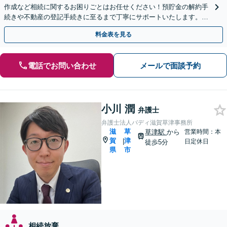
作成など相続に関するお困りごとはお任せください！預貯金の解約手
続きや不動産の登記手続きに至るまで丁寧にサポートいたします。
【堅田駅東口徒歩4分】【無料駐車場あり】
料金表を見る
電話でお問い合わせ
メールで面談予約
小川 潤
弁護士
弁護士法人バディ滋賀草津事務所
滋
草
草津駅
から
営業時間：本
賀
津
|
日定休日
徒歩5分
県
市
相続放棄