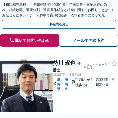
【初回相談無料】【年間相談実績400件超】空家対策・事業承継に強
み。相続放棄、遺産分割、遺言書作成など相続に関するお困りごとは
お任せください！チーム体制で案件に臨み、依頼者さまにとって最善
の解決を目指します【堅田駅4分】【無料駐車場あり】
料金表を見る
電話でお問い合わせ
メールで面談予約
勢川 琢也
弁
インタビューを
見る
護士
湖南竜王法律事務所
滋
湖
甲西駅
から
営業時間：本
賀
南
|
日定休日
徒歩1分
県
市