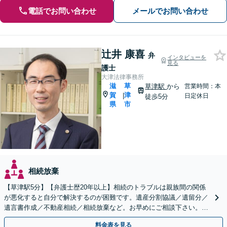
電話でお問い合わせ
メールでお問い合わせ
辻井 康喜
弁
インタビューを
見る
護士
大津法律事務所
滋
草
草津駅
から
営業時間：本
賀
津
|
日定休日
徒歩5分
県
市
相続放棄
【草津駅5分】【弁護士歴20年以上】相続のトラブルは親族間の関係
が悪化すると自分で解決するのが困難です。遺産分割協議／遺留分／
遺言書作成／不動産相続／相続放棄など。お早めにご相談下さい。
【相続・遺言に関する初回相談６０分無料】【駐車場あり】
料金表を見る