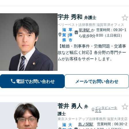
宇井 秀和
弁護士
ベリーベスト法律事務所 滋賀草津オフィス
滋
草
草津駅
か
営業時間：09:30~1
賀
津
|
8:00（土日祝日）
ら徒歩9分
県
市
【離婚・刑事事件・労働問題・交通事
故など幅広く対応】各分野の専門チー
ムがお客様をサポートします。
電話でお問い合わせ
メールでお問い合わせ
菅井 勇人
弁
インタビューを
見る
護士
東京スタートアップ法律事務所 滋賀大津支店
島ノ関駅
営業時間：06:30~2
滋
大