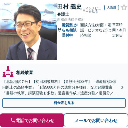
田村 義史
大阪府
インタビュ
ーを見る
弁護士
新穂高法律事務所
営業時
滋賀県
か
面談方法(対面・電
らも相談
話・ビデオなど)は
間：本日
受付中
応相談
定休日
相続放棄
【北新地駅７分】【初回相談無料】【弁護士歴22年】「遺産総額3億
円以上の高額事案」「1億5000万円の遺留分を獲得」など経験豊富
「書籍の執筆、講演経験も多数」遺言書作成／遺産分割／遺留分／相
続放棄など【休日・夜間面談可】【完全個室対応】
料金表を見る
電話でお問い合わせ
メールでお問い合わせ