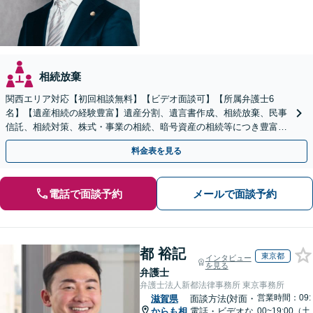
相続放棄
関西エリア対応【初回相談無料】【ビデオ面談可】【所属弁護士6
名】【遺産相続の経験豊富】遺産分割、遺言書作成、相続放棄、民事
信託、相続対策、株式・事業の相続、暗号資産の相続等につき豊富な
対応実績。【バリアフリー】【完全個室対応】
料金表を見る
電話で面談予約
メールで面談予約
都 裕記
東京都
インタビュー
を見る
弁護士
弁護士法人新都法律事務所 東京事務所
営業時間：09:
滋賀県
面談方法(対面・
からも相
電話・ビデオな
00~19:00（土