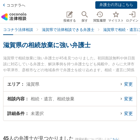
弁護士の方はこちら
ココナラへ
投稿する
探す
閲覧履歴
マイリスト
ログイン
ココナラ法律相談
滋賀県で法律相談できる弁護士
滋賀県で相続・遺言
滋賀県の相続放棄に強い弁護士
滋賀県で相続放棄に強い弁護士が45名見つかりました。初回面談無料や休日面
談に対応している弁護士、解決事例を持つ弁護士なども掲載中。さらに大津市
や草津市、彦根市などの地域条件で弁護士を絞り込めます。相続・遺言に関係
する家族間の相続トラブルや認知症の相続、遺産分割等の細かな分野での絞り
込み検索もでき便利です。特にベリーベスト法律事務所 滋賀草津オフィスの髙
エリア
滋賀県
変更
橋 咲衣弁護士や大津法律事務所の辻井 康喜弁護士、ミカン法律事務所の中野
仁弁護士のプロフィール情報や弁護士費用、強みなどが注目されています。
相談内容
相続・遺言、相続放棄
変更
『滋賀県で土日や夜間に発生した相続放棄のトラブルを今すぐに弁護士に相談
したい』『相続放棄のトラブル解決の実績豊富な近くの弁護士を検索したい』
『初回相談無料で相続放棄を法律相談できる滋賀県内の弁護士に相談予約した
詳細条件
未選択
変更
い』などでお困りの相談者さんにおすすめです。
45
人の弁護士が見つかりました
(検索結果について詳しくは
こちら
)