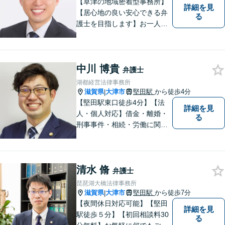
【草津の地域密着型事務所】
詳細を見
【居心地の良い安心できる弁
る
護士を目指します】お一人お
ひとりに寄り添い、納得のい
く問題解決はもちろん、精神
面のサポートをいたします。
中川 博貴
大規模事務所にはできないき
弁護士
め細やかさが魅力。お気軽に
湖都経営法律事務所
ご相談ください！
滋賀県
大津市
堅田駅
から徒歩4分
|
【堅田駅東口徒歩4分】【法
詳細を見
人・個人対応】借金・離婚・
る
刑事事件・相続・労働に関す
るトラブルはお任せくださ
い。顧問契約・企業法務全般
に対応。困りの際はぜひ一度
清水 脩
お話をお聞かせください。
弁護士
【無料駐車場あり】
琵琶湖大橋法律事務所
滋賀県
大津市
堅田駅
から徒歩7分
|
【夜間休日対応可能】【堅田
詳細を見
駅徒歩５分】【初回相談料30
る