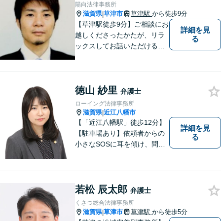
陽向法律事務所
滋賀県
草津市
草津駅
から徒歩9分
|
【草津駅徒歩9分】ご相談にお
詳細を見
越しくださったかたが、リラ
る
ックスしてお話いただけるよ
うな対応を心がけておりま
す。法的トラブルに対して弁
護士が力になれることは多い
徳山 紗里
です。 ご相談を躊躇われてい
弁護士
る方もお気軽に、ご相談にい
ローイング法律事務所
らしてください。
滋賀県
近江八幡市
|
【「近江八幡駅」徒歩12分】
詳細を見
【駐車場あり】依頼者からの
る
小さなSOSに耳を傾け、問題
解決に導くことが出来る、そ
んな弁護士でありたいと考え
ております。 ぜひ一度私にご
相談ください。
若松 辰太郎
弁護士
くさつ総合法律事務所
滋賀県
草津市
草津駅
から徒歩5分
|