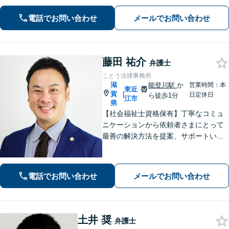
除、発信者情報開示請求、損害賠償請
求など幅広く対応【オンライン面談】
電話でお問い合わせ
メールでお問い合わせ
【彦根駅7分】
藤田 祐介
弁護士
ことう法律事務所
滋
能登川駅
か
営業時間：本
東近
賀
|
日定休日
ら徒歩1分
江市
県
【社会福祉士資格保有】丁寧なコミュ
ニケーションから依頼者さまにとって
最善の解決方法を提案、サポートいた
します。刑事事件での身柄解放、債務
整理の実績多数。法律だけではなく、
福祉や医療と連携し垣根を超えて解決
電話でお問い合わせ
メールでお問い合わせ
へと導きます。【休日、夜間対応可
能】
土井 奨
弁護士