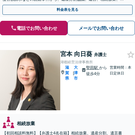
途不明金の調査まで、全般の経験豊富【JR草津駅2分】
料金表を見る
電話でお問い合わせ
メールでお問い合わせ
宮本 向日葵
弁護士
湖都経営法律事務所
滋
大
堅田駅
から
営業時間：本
賀
津
|
日定休日
徒歩4分
県
市
相続放棄
【初回相談料無料】【弁護士4名在籍】相続放棄、遺産分割、遺言書