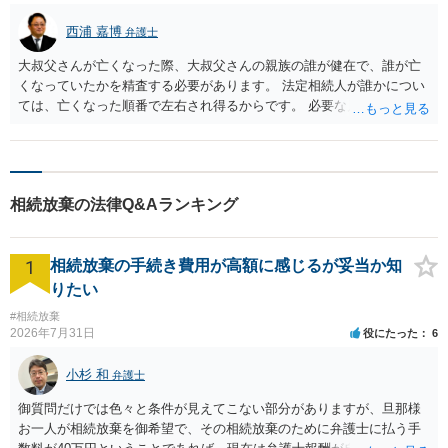
西浦 嘉博
弁護士
大叔父さんが亡くなった際、大叔父さんの親族の誰が健在で、誰が亡
くなっていたかを精査する必要があります。 法定相続人が誰かについ
ては、亡くなった順番で左右され得るからです。 必要な戸籍謄本を揃
え、最寄りの法律事務所で相談されることをお勧めします。
相続放棄の法律Q&Aランキング
1
相続放棄の手続き費用が高額に感じるが妥当か知
りたい
#相続放棄
2026年7月31日
役にたった
6
小杉 和
弁護士
御質問だけでは色々と条件が見えてこない部分がありますが、旦那様
お一人が相続放棄を御希望で、その相続放棄のために弁護士に払う手