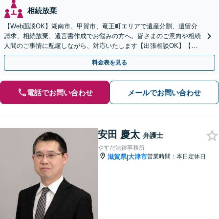
相続放棄
【Web面談OK】湖南市、甲賀市、竜王町エリアで遺産分割、遺留分
請求、相続放棄、遺言書作成でお悩みの方へ。皆さまのご意向や相続
人間のご事情に配慮しながら、対応いたします【出張相談OK】【甲
西駅1分】
料金表を見る
電話でお問い合わせ
メールでお問い合わせ
安田 慶太
弁護士
やすだ法律事務所
滋賀県
大津市
営業時間：本日定休日
|