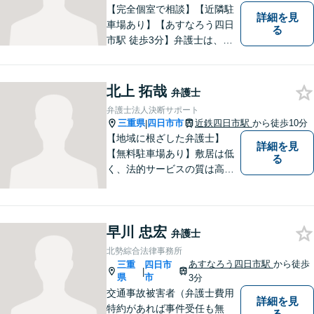
【完全個室で相談】【近隣駐
詳細を見
車場あり】【あすなろう四日
る
市駅 徒歩3分】弁護士は、依
頼者の方のサポーターです。
わからないことがあれば、何
でも聞いてください。 問題解
北上 拓哉
弁護士
決に向かって一緒に頑張りま
弁護士法人決断サポート
しょう。
三重県
四日市市
近鉄四日市駅
から徒歩10分
|
【地域に根ざした弁護士】
詳細を見
【無料駐車場あり】敷居は低
る
く、法的サービスの質は高く
をモットーに、ご相談者の立
場に立って、問題の解決を目
指します。交通事故／借金問
早川 忠宏
題／離婚問題／相続問題／企
弁護士
業法務など、幅広く対応可
北勢綜合法律事務所
能。【明確な料金体系】どう
あすなろう四日市駅
から徒歩
三重
四日市
|
ぞご連絡ください。
県
市
3分
交通事故被害者（弁護士費用
詳細を見
特約があれば事件受任も無
る