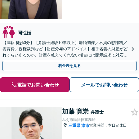
同性婚
【津駅 徒歩3分】【弁護士経験10年以上】離婚調停／不貞の慰謝料／
養育費／親権裁判など【財産分与のアドバイス】相手名義の財産がど
れくらいあるのか、財産を教えてくれない場合には開示請求で対応し
ます。お気軽にご相談ください。
料金表を見る
電話でお問い合わせ
メールでお問い合わせ
加藤 寛崇
弁護士
みえ市民法律事務所
三重県
津市
営業時間：本日定休日
|