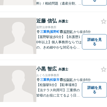
料）/ 相続問題（遺産分割、遺
言等）。是非一度ご相談くだ
さい。
近藤 信弘
弁護士
菰野法律事務所
三重県
菰野町
菰野駅
から徒歩5分
|
【菰野駅徒歩5分】【弁護歴1
詳細を見
0年以上】個人事務所ならでは
る
の、きめ細やかな対応を心が
けています。「相談してよか
った」と思っていただけるよ
う、最後まで粘り強く弁護を
小黒 智広
行います！【完全個室】
弁護士
おぐろ法律事務所
三重県
松阪市
松阪駅
から徒歩6分
|
【松阪駅6分】【駐車場有】
詳細を見
【法テラス利用可】三重県の
る
皆様のお役に立てるよう日々
努力を怠らず、研鑽を積みた
いと考えています。弁護士に