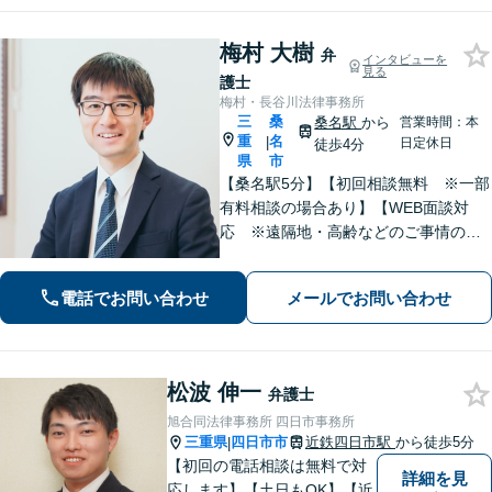
梅村 大樹
弁
インタビューを
見る
護士
梅村・長谷川法律事務所
三
桑
桑名駅
から
営業時間：本
重
名
|
日定休日
徒歩4分
県
市
【桑名駅5分】【初回相談無料 ※一部
有料相談の場合あり】【WEB面談対
応 ※遠隔地・高齢などのご事情のあ
る場合】【分割払い対応】【休日・夜
間相談可】
電話でお問い合わせ
メールでお問い合わせ
松波 伸一
弁護士
旭合同法律事務所 四日市事務所
三重県
四日市市
近鉄四日市駅
から徒歩5分
|
【初回の電話相談は無料で対
詳細を見
応します】【土日もOK】【近