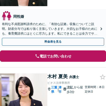
同性婚
有利な不貞慰謝料請求のために、「有効な証拠」収集についてご説
明。財産分与では粘り強く主張していきます。大切なお子様のために
も、養育費請求にはとくに尽力します。私にできることは全力でサポ
ートさせていただきます。
料金表を見る
電話でお問い合わせ
木村 夏美
弁護士
ビオス法律事務所
津駅
から徒
営業時間：本日
三重
津
|
県
市
定休日
歩3分