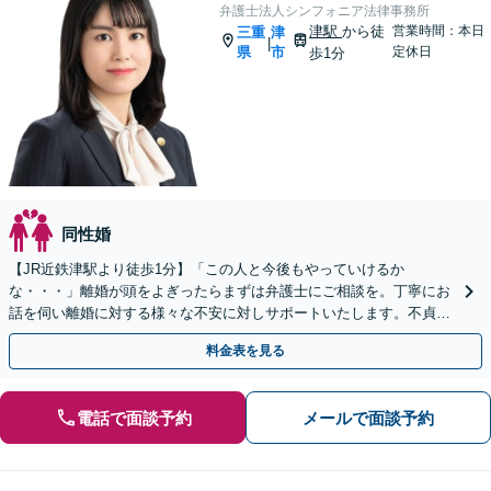
弁護士法人シンフォニア法律事務所
津駅
から徒
営業時間：本日
三重
津
|
県
市
定休日
歩1分
同性婚
【JR近鉄津駅より徒歩1分】「この人と今後もやっていけるか
な・・・」離婚が頭をよぎったらまずは弁護士にご相談を。丁寧にお
話を伺い離婚に対する様々な不安に対しサポートいたします。不貞慰
謝料／財産分与／婚姻費用など幅広く対応可能◎
料金表を見る
電話で面談予約
メールで面談予約