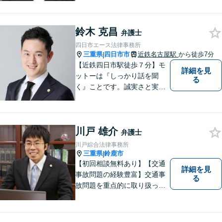
さい。
鈴木 克昌
弁護士
四日市エース法律事務所
三重県
四日市市
近鉄名古屋駅
から徒歩7分
|
【近鉄四日市駅徒歩７分】モ
詳細を見
ットーは『しっかり話を聞
る
く』ことです。誠実さと実直
さを取り柄に、一つ一つの案
件に真摯に向き合います。離
婚問題／企業法務／労働問題
川戸 雄介
（使用者側）／交通事故／相
弁護士
続問題など、幅広く対応。お
川戸綜合法律事務所
気軽にご相談ください。
三重県
鈴鹿市
|
【初回相談無料あり】【交通
詳細を見
事故問題の経験豊富】交通事
る
故問題を重点的に取り扱って
おり、中でも被害者からのご
相談案件を中心に手掛けてい
ます。その他の法律問題につ