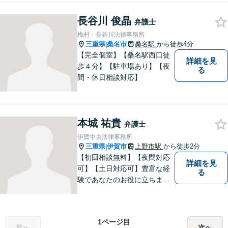
ご相談いただければ、早期に
長谷川 俊晶
解決できる問題もありますの
弁護士
で、 お気軽にご相談くださ
梅村・長谷川法律事務所
い。
三重県
桑名市
桑名駅
から徒歩4分
|
【完全個室】【桑名駅西口徒
詳細を見
歩４分】【駐車場あり】【夜
る
間・休日相談対応】
本城 祐貴
弁護士
伊賀中央法律事務所
三重県
伊賀市
上野市駅
から徒歩2分
|
【初回相談無料】【夜間対応
詳細を見
可】【土日対応可】豊富な経
る
験であなたのお役に立ちま
す。あなたのその悩みは法的
措置で解決できるかもしれま
せん。ぜひご相談ください。
1ページ目
前へ
次へ