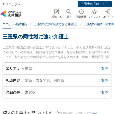
弁護士の方はこちら
ココナラへ
投稿する
探す
閲覧履歴
マイリスト
ログイン
ココナラ法律相談
三重県で法律相談できる弁護士
三重県で離婚・男女
三重県の同性婚に強い弁護士
三重県で同性婚に強い弁護士が32名見つかりました。初回面談無料や休日面談
に対応している弁護士、解決事例を持つ弁護士なども掲載中。さらに津市や四
日市市、松阪市などの地域条件で弁護士を絞り込めます。離婚・男女問題に関
係する財産分与や養育費、親権等の細かな分野での絞り込み検索もでき便利で
す。特にレジリエンス法律事務所の加藤 勇弁護士や弁護士法人シンフォニア法
エリア
三重県
変更
律事務所の伊賀 恵弁護士、杉岡法律事務所の杉岡 弘章弁護士のプロフィール情
報や弁護士費用、強みなどが注目されています。『三重県で土日や夜間に発生
相談内容
離婚・男女問題、同性婚
変更
した同性婚のトラブルを今すぐに弁護士に相談したい』『同性婚のトラブル解
決の実績豊富な近くの弁護士を検索したい』『初回相談無料で同性婚を法律相
談できる三重県内の弁護士に相談予約したい』などでお困りの相談者さんにお
詳細条件
未選択
変更
すすめです。
32
人の弁護士が見つかりました
(検索結果について詳しくは
こちら
)