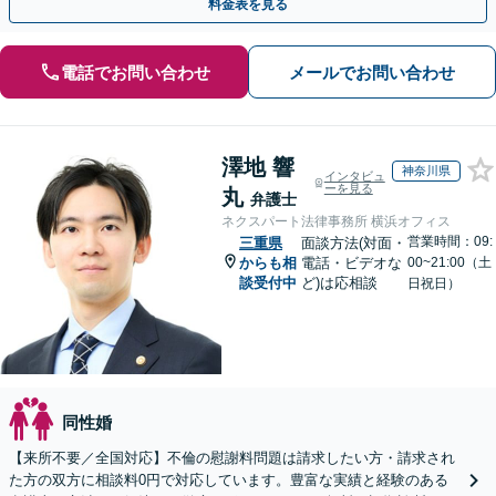
料金表を見る
電話でお問い合わせ
メールでお問い合わせ
澤地 響
神奈川県
インタビュ
ーを見る
丸
弁護士
ネクスパート法律事務所 横浜オフィス
営業時間：09:
三重県
面談方法(対面・
からも相
電話・ビデオな
00~21:00（土
談受付中
ど)は応相談
日祝日）
同性婚
【来所不要／全国対応】不倫の慰謝料問題は請求したい方・請求され
た方の双方に相談料0円で対応しています。豊富な実績と経験のある