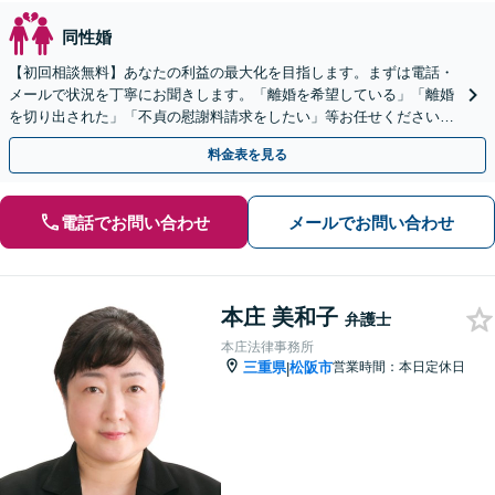
同性婚
【初回相談無料】あなたの利益の最大化を目指します。まずは電話・
メールで状況を丁寧にお聞きします。「離婚を希望している」「離婚
を切り出された」「不貞の慰謝料請求をしたい」等お任せください。
【リーズナブルな料金設定】
料金表を見る
電話でお問い合わせ
メールでお問い合わせ
本庄 美和子
弁護士
本庄法律事務所
三重県
松阪市
営業時間：本日定休日
|