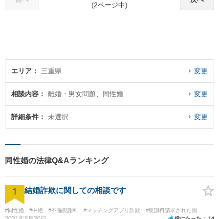
(2ページ中)
エリア
三重県
変更
相談内容
離婚・男女問題、同性婚
変更
詳細条件
未選択
変更
同性婚の法律Q&Aランキング
1
結婚詐欺に関しての相談です
#同性婚
#中絶
#不倫慰謝料
#マッチングアプリ詐欺
#慰謝料請求された側
2021年9月30日
役にたった
14