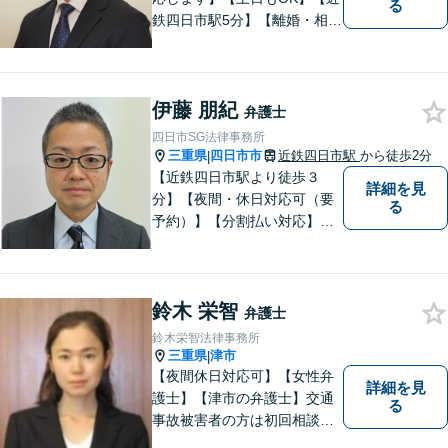
る
鉄四日市駅5分】【離婚・相続
問題】困っている方の力にな
れる様、話を聞き、寄り添い
ます【後見業務などの民事・
伊藤 朋紀
刑事事件全般】双方ともに納
弁護士
得する解決を目指します【交
四日市SG法律事務所
通事故】示談金の増額に向け
三重県
四日市市
近鉄四日市駅
から徒歩2分
|
尽力
【近鉄四日市駅より徒歩３
詳細を見
分】【夜間・休日対応可（要
る
予約）】【分割払い対応】
【弁護士歴１０年以上】 法律
相談を大切にしています。ま
ずはできる限り丁寧にお聞き
鈴木 栄智
して、一緒に解決方法を考え
弁護士
る手助けをさせていただけれ
鈴木栄智法律事務所
ばと思いますので、お気軽に
三重県
津市
|
ご相談ください。
【夜間休日対応可】【女性弁
詳細を見
護士】【津市の弁護士】交通
る
事故被害者の方は初回相談無
料です。ぜひ一度ご相談くだ