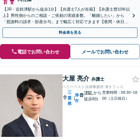
【JR・近鉄津駅から徒歩1分】【弁護士7人が在籍】【弁護士歴10年以
上】男性側からのご相談・ご依頼の実績多数。「離婚したい」から
「慰謝料の請求・財産分与」まで幅広く対応できます【夜間・休日の
相談可能】【LINEで相談予約】
料金表を見る
電話でお問い合わせ
メールでお問い合わせ
大屋 亮介
弁護士
ベリーベスト法律事務所 津オフィス
三
津駅
から
営業時間：09:30~18:
津
重
|
00（土日祝日）
徒歩8分
市
県