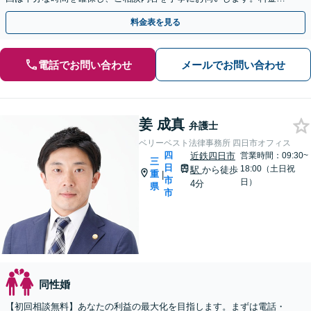
ついても納得いただけるまで丁寧にご説明いたします。
料金表を見る
電話でお問い合わせ
メールでお問い合わせ
姜 成真
弁護士
ベリーベスト法律事務所 四日市オフィス
四
近鉄四日市
営業時間：09:30~
三
日
18:00（土日祝
駅
から徒歩
重
|
市
日）
4分
県
市
同性婚
【初回相談無料】あなたの利益の最大化を目指します。まずは電話・