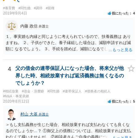
#養育費
#同性婚
#調停
#親権
2019年9月4日
役にたった
4
内藤 政信
弁護士
１、事実婚も内縁と同じように考えられているので、扶養義務は あり
ますね。 ２、子供ができた、養子縁組した場合は、減額申請すれば減
額に なるでしょう。 ３、手続を踏めば、減額になるでしょう。 ４、
それだけでは、減額はされないでしょう。 ５、養育費に影響はないで
しょう。 いろいろ議論のあるところですが、実務は上記のような運用
でしょう。
4
父の借金の連帯保証人になった場合、将来父が他
界した時、相続放棄すれば返済義務は無くなるの
でしょうか？
#相続放棄
#借金・浪費癖
#同性婚
#連帯保証人
#債務者の相続人
#M&A・事業承継
2020年8月12日
役にたった
5
村山 大基
弁護士
＞もし支払義務が生じた場合、相続放棄すれば支払わなくても良くな
るのでしょうか…？ ①御父上の債務については、相続放棄すれば支払
わなくて構いませんが、 ②相談者さんご自身の義務については、契約