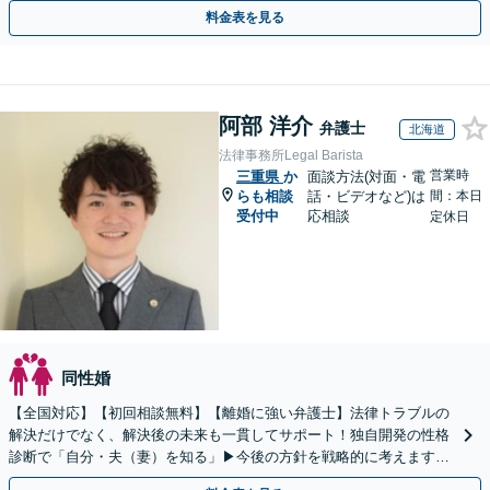
り添い、ご意向に沿う解決を目指します【Web相談可】
料金表を見る
阿部 洋介
弁護士
北海道
法律事務所Legal Barista
営業時
三重県
か
面談方法(対面・電
らも相談
話・ビデオなど)は
間：本日
受付中
応相談
定休日
同性婚
【全国対応】【初回相談無料】【離婚に強い弁護士】法律トラブルの
解決だけでなく、解決後の未来も一貫してサポート！独自開発の性格
診断で「自分・夫（妻）を知る」▶︎今後の方針を戦略的に考えます！
【休日夜間／オンライン相談OK】