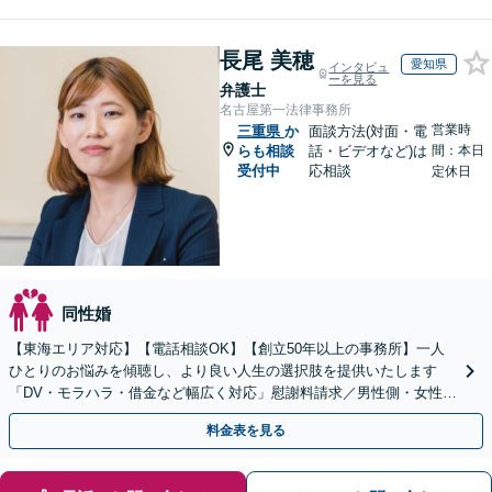
長尾 美穂
愛知県
インタビュ
ーを見る
弁護士
名古屋第一法律事務所
営業時
三重県
か
面談方法(対面・電
らも相談
話・ビデオなど)は
間：本日
受付中
応相談
定休日
同性婚
【東海エリア対応】【電話相談OK】【創立50年以上の事務所】一人
ひとりのお悩みを傾聴し、より良い人生の選択肢を提供いたします
「DV・モラハラ・借金など幅広く対応」慰謝料請求／男性側・女性側
どちらも対応【初回相談無料】【法テラス利用可】
料金表を見る