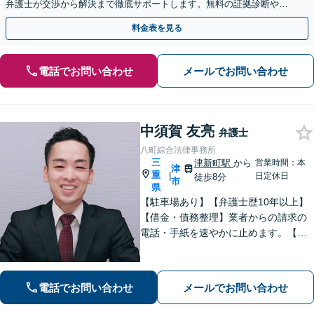
弁護士が交渉から解決まで徹底サポートします。無料の証拠診断や着
手金の返還保証もありますので安心してご相談ください。
料金表を見る
電話でお問い合わせ
メールでお問い合わせ
中須賀 友亮
弁護士
八町綜合法律事務所
三
津新町駅
から
営業時間：本
津
重
|
日定休日
徒歩8分
市
県
【駐車場あり】【弁護士歴10年以上】
【借金・債務整理】業者からの請求の
電話・手紙を速やかに止めます。【交
通事故】解決実績多数。適切な賠償金
額の獲得に尽力します。物損も対応し
ます。【分割払い利用可】【当日・夜
電話でお問い合わせ
メールでお問い合わせ
間の面談可】【完全個室で対応】