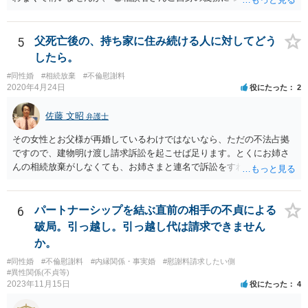
書そのもの（サインした推定相続人はどんな義務を負うのか）を見て
いないので何とも言えません。 そもそも、何の義務も負わないなら、
印鑑証明まで用意して推定相続人にサインさせる意味もないような気
5
父死亡後の、持ち家に住み続ける人に対してどう
がします。 もし何らかの義務を相続放棄しても負う内容だと困ります
したら。
ので、契約書の文面を持って、弁護士に相談に行かれることをお勧め
#同性婚
#相続放棄
#不倫慰謝料
します。
2020年4月24日
役にたった
2
佐藤 文昭
弁護士
その女性とお父様が再婚しているわけではないなら、ただの不法占拠
ですので、建物明け渡し請求訴訟を起こせば足ります。とくにお姉さ
んの相続放棄がしなくても、お姉さまと連名で訴訟をすればいいだけ
のことです。
6
パートナーシップを結ぶ直前の相手の不貞による
破局。引っ越し。引っ越し代は請求できません
か。
#同性婚
#不倫慰謝料
#内縁関係・事実婚
#慰謝料請求したい側
#異性関係(不貞等)
2023年11月15日
役にたった
4