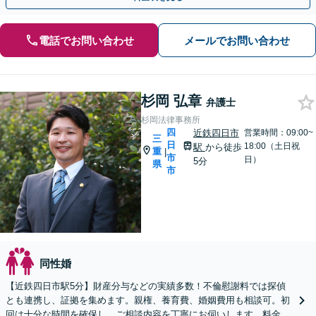
電話でお問い合わせ
メールでお問い合わせ
杉岡 弘章
弁護士
杉岡法律事務所
四
近鉄四日市
営業時間：09:00~
三
日
18:00（土日祝
駅
から徒歩
重
|
市
日）
5分
県
市
同性婚
【近鉄四日市駅5分】財産分与などの実績多数！不倫慰謝料では探偵
とも連携し、証拠を集めます。親権、養育費、婚姻費用も相談可。初
回は十分な時間を確保し、ご相談内容を丁寧にお伺いします。料金に