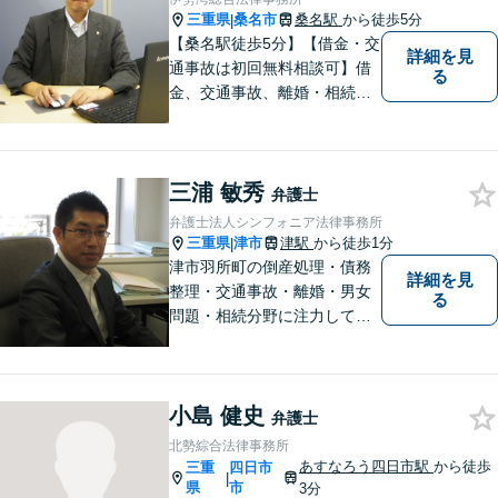
三重県
桑名市
桑名駅
から徒歩5分
|
【桑名駅徒歩5分】【借金・交
詳細を見
通事故は初回無料相談可】借
る
金、交通事故、離婚・相続、
刑事事件など。難しい専門用
語はなるべく使わずに、分か
りやすい説明を心がけており
三浦 敏秀
ます。地域密着型の法律事務
弁護士
所です。お気軽にどうぞ【弁
弁護士法人シンフォニア法律事務所
護士費用特約保険・法テラス
三重県
津市
津駅
から徒歩1分
|
利用可】
津市羽所町の倒産処理・債務
詳細を見
整理・交通事故・離婚・男女
る
問題・相続分野に注力してい
る弁護士です。お困りの方は
是非一度ご相談ください。
【個人の債務整理、交通事故
小島 健史
相談は初回無料】【夜間予約
弁護士
可能】
北勢綜合法律事務所
あすなろう四日市駅
から徒歩
三重
四日市
|
県
市
3分