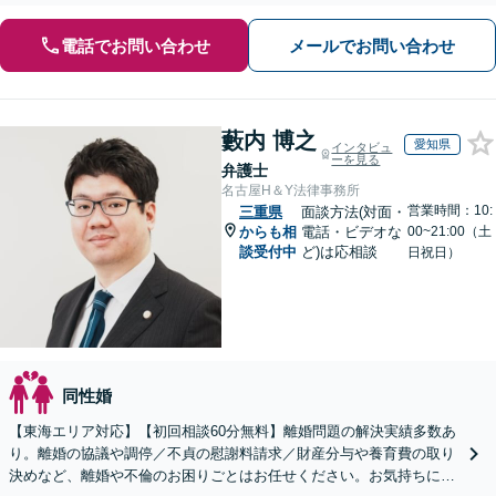
電話でお問い合わせ
メールでお問い合わせ
藪内 博之
愛知県
インタビュ
ーを見る
弁護士
名古屋H＆Y法律事務所
営業時間：10:
三重県
面談方法(対面・
からも相
電話・ビデオな
00~21:00（土
談受付中
ど)は応相談
日祝日）
同性婚
【東海エリア対応】【初回相談60分無料】離婚問題の解決実績多数あ
り。離婚の協議や調停／不貞の慰謝料請求／財産分与や養育費の取り
決めなど、離婚や不倫のお困りごとはお任せください。お気持ちに寄