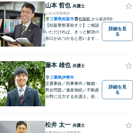
いても、あなたの身近な相談
山本 哲也
弁護士
役として、あなたの力になり
山本法律事務所
ます。
三重県
松阪市
松阪駅
から徒歩9分
|
【松阪警察署前すぐ】ご相談
詳細を見
いただければ、きっと解決の
る
糸口がみつかると思います。
法律の専門家としての豊富な
知識と経験で、誠実にご対応
いたします。
藤本 雄也
弁護士
.
三重県
伊勢市
|
交通事故／刑事事件／離婚・
詳細を見
男女問題／遺産相続／不動産
る
分野に注力する弁護士。依頼
者の気持ちに寄り添って働く
ことがモットーです。まずは
お気軽にご相談ください！
【離婚・男女問題の経験多
松井 太一
弁護士
数】
伊勢湾総合法律事務所