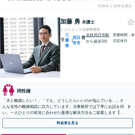
32件中 1-30件を表示
加藤 勇
弁護士
レジリエンス法律事務所
三
近鉄四日市駅
営業時間：本
四日
重
|
日定休日
から徒歩3分
市市
県
同性婚
「夫と離婚したい！」「でも、どうしたらいいのか悩んでいる...」そ
んな女性の離婚相談に注力しています。当事務所では丁寧にお話を伺
い、一人ひとりの状況に合わせた最適な解決方法をご提案します【選
べる料金プラン】【法テラス可】【近鉄四日市駅3分】
料金表を見る