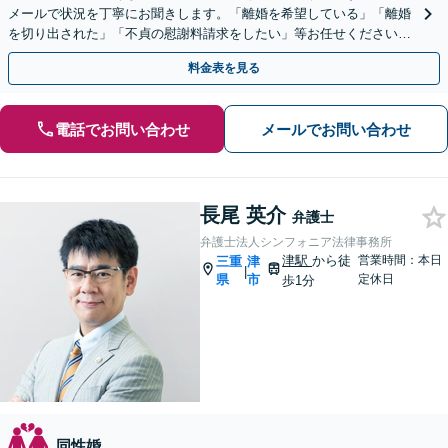
メールで状況を丁寧にお聞きします。「離婚を希望している」「離婚
を切り出された」「不貞の慰謝料請求をしたい」等お任せください。
【リーズナブルな料金設定】
料金表を見る
電話でお問い合わせ
メールでお問い合わせ
長尾 英介
弁護士
弁護士法人シンフォニア法律事務所
津駅
から徒
営業時間：本日
三重
津
|
県
市
定休日
歩1分
同性婚