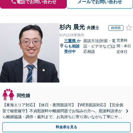
電話でお問い合わせ
メールでお問い合わせ
杉内 晨光
弁護士
静岡県
杉内法律事務所
営業時
三重県
か
面談方法(対面・電
らも相談
話・ビデオなど)は
間：本日
受付中
応相談
定休日
同性婚
【東海エリア対応】【休日・夜間面談可】【WEB面談対応】【完全個
室で秘密厳守】不貞慰謝料や離婚問題でお悩みの方へ。慰謝料請求か
ら離婚協議・調停・裁判まで、お気持ちに寄り添いながら丁寧にサポ
ートいたします。
料金表を見る