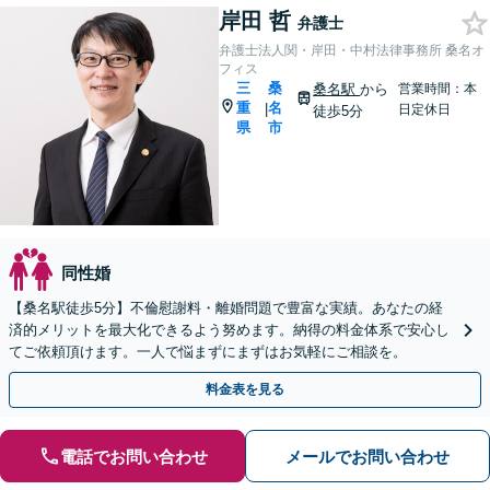
岸田 哲
弁護士
弁護士法人関・岸田・中村法律事務所 桑名オ
フィス
三
桑
桑名駅
から
営業時間：本
重
名
|
日定休日
徒歩5分
県
市
同性婚
【桑名駅徒歩5分】不倫慰謝料・離婚問題で豊富な実績。あなたの経
済的メリットを最大化できるよう努めます。納得の料金体系で安心し
てご依頼頂けます。一人で悩まずにまずはお気軽にご相談を。
料金表を見る
電話でお問い合わせ
メールでお問い合わせ