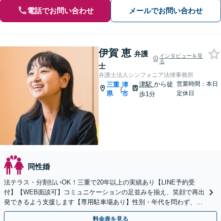
電話でお問い合わせ
メールでお問い合わせ
伊賀 恵
弁護
インタビューを見
る
士
弁護士法人シンフォニア法律事務所
津駅
から徒
営業時間：本日
三重
津
|
県
市
定休日
歩1分
同性婚
法テラス・分割払いOK！三重で20年以上の実績あり【LINE予約受
付】【WEB面談可】コミュニケーションの足並みを揃え、笑顔で再出
発できるよう支援します【専用駐車場あり】性別・年代を問わず、幅
広いご相談に対応【完全個室】【お子さま同席可】
料金表を見る