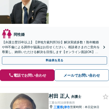
同性婚
【弁護士歴15年以上】【津地方裁判所3分】解決実績多数！熟年離婚
やW不倫による調停や協議はお任せください。相談者さまのご意向を
尊重し、納得いただける解決を目指します【オンライン面談OK】
【お子さま連れの相談可】
料金表を見る
電話でお問い合わせ
メールでお問い合わせ
村田 正人
弁護士
三重合同法律事務所
三重県
津市
営業時間：本日定休日
|