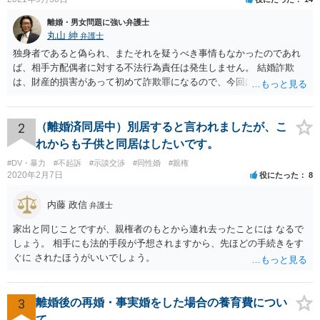
離婚・男女問題に強い弁護士
丸山 紳
弁護士
独身者であると偽られ、またそれを疑うべき事情もなかったのであれ
ば、相手方配偶者に対する不法行為責任は発生しません。 結婚詐欺
は、財産的損害があって初めて詐欺罪になるので、今回は該当しませ
ん。 貞操権侵害は、既婚者であることを偽られていて、その上既婚者
であることを知っていれば交際しなかったといえる場合に、慰謝料請
求が可能です。 LINEなどで、結婚を当然の前提にした関係だったこと
2
（離婚済同居中）別居すると言われましたが、こ
を立証できる場合は、請求は可能と考えます。
れからも子供と同居はしたいです。
#DV・暴力
#不起訴
#示談交渉
#同性婚
#親権
2020年2月7日
役にたった
8
内藤 政信
弁護士
家出と同じことですが、親権者のもとから連れ去ったことには なるで
しょう。 相手にも法的手段が予想されますから、先ほどの手続きをす
ぐに されたほうがいいでしょう。
3
離婚後の再婚・事実婚をした場合の養育費につい
て