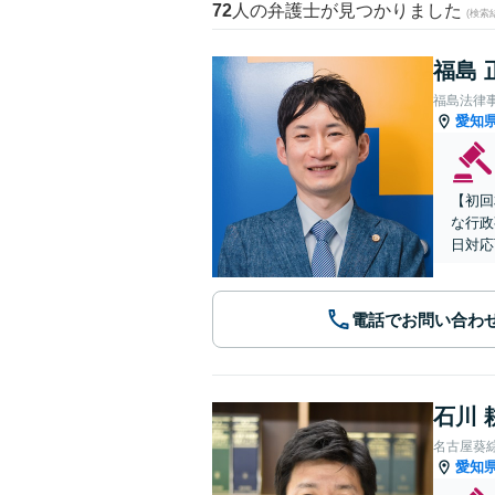
72
人の弁護士が見つかりました
(検索
福島 
福島法律
愛知
【初回
な行政
日対応
電話でお問い合わ
石川 
名古屋葵
愛知