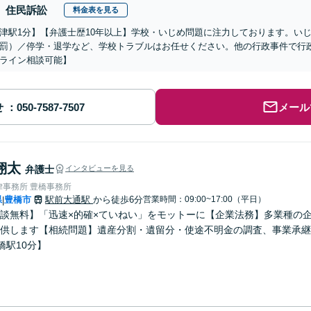
住民訴訟
料金表を見る
津駅1分】【弁護士歴10年以上】学校・いじめ問題に注力しております。い
罰）／停学・退学など、学校トラブルはお任せください。他の行政事件で行
ライン相談可能】
せ
メール
翔太
弁護士
インタビューを見る
律事務所 豊橋事務所
県
豊橋市
駅前大通駅
から徒歩6分
営業時間：09:00~17:00（平日）
|
談無料】「迅速×的確×ていねい」をモットーに【企業法務】多業種の
供します【相続問題】遺産分割・遺留分・使途不明金の調査、事業承継
橋駅10分】