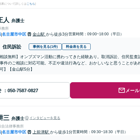
結果について詳しくは
こちら
)
正人
弁護士
事務所
県
名古屋市中区
金山駅
から徒歩3分
営業時間：09:00~18:00（平日）
|
住民訴訟
事例を見る(1件)
料金表を見る
相談無料】オンブズマン活動に携わってきた経験あり。取消訴訟、住民監査
事件のご相談に対応可能。不正や違法行為など、おかしいなと思うことがあ
可】【金山駅5分】
せ
メール
耕三
弁護士
インタビューを見る
綜合法律事務所
県
名古屋市中区
上前津駅
から徒歩1分
営業時間：09:30~18:30（平日）
|