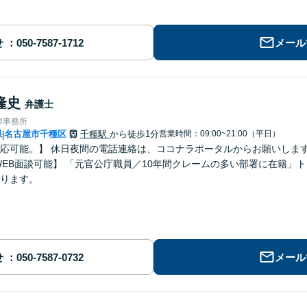
せ
メール
隆史
弁護士
律事務所
県
名古屋市千種区
千種駅
から徒歩1分
営業時間：09:00~21:00（平日）
|
可能。】 休日夜間の電話連絡は、ココナラポータルからお願いします。 【突発の契約トラブルへの
ります。
せ
メール