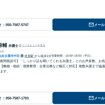
せ
メール
諒輔
弁護士
インタビューを見る
務所
県
名古屋市中区
伏見駅
から徒歩1分
営業時間：10:00~18:00（平日）
|
夜間面談可】「しっかり話を聞いてくれる弁護士」とのお声多数。お気
【離婚・相続・債務整理・企業法務など幅広く対応】複数弁護士で協議
ます。
せ
メール