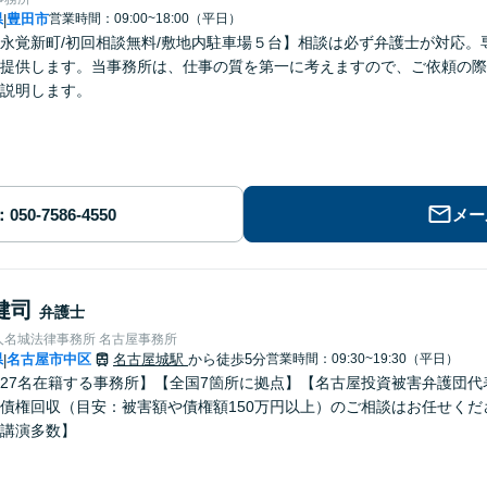
県
豊田市
営業時間：09:00~18:00（平日）
|
永覚新町/初回相談無料/敷地内駐車場５台】相談は必ず弁護士が対応
提供します。当事務所は、仕事の質を第一に考えますので、ご依頼の際
説明します。
メー
健司
弁護士
人名城法律事務所 名古屋事務所
県
名古屋市中区
名古屋城駅
から徒歩5分
営業時間：09:30~19:30（平日）
|
27名在籍する事務所】【全国7箇所に拠点】【名古屋投資被害弁護団
債権回収（目安：被害額や債権額150万円以上）のご相談はお任せく
講演多数】