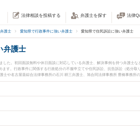
法律相談を投稿する
弁護士を探す
法律Q
弁護士
愛知県で行政事件に強い弁護士
愛知県で住民訴訟に強い弁護士
い弁護士
りました。初回面談無料や休日面談に対応している弁護士、解決事例を持つ弁護士な
めます。行政事件に関係する行政処分の不服申立てや住民訴訟、抗告訴訟（処分取
護士や名古屋葵綜合法律事務所の石川 耕三弁護士、旭合同法律事務所 豊橋事務所
土日や夜間に発生した住民訴訟のトラブルを今すぐに弁護士に相談したい』『住民
相談できる愛知県内の弁護士に相談予約したい』などでお困りの相談者さんにおす