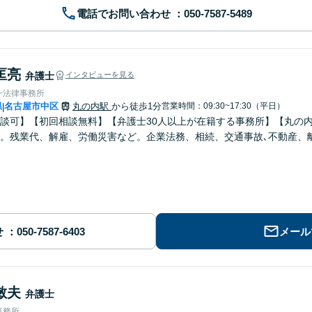
電話でお問い合わせ
匡亮
弁護士
インタビューを見る
一法律事務所
県
名古屋市中区
丸の内駅
から徒歩1分
営業時間：09:30~17:30（平日）
|
談可】【初回相談無料】【弁護士30人以上が在籍する事務所】【丸の
。残業代、解雇、労働災害など。企業法務、相続、交通事故､不動産、
せ
メール
敏夫
弁護士
事務所