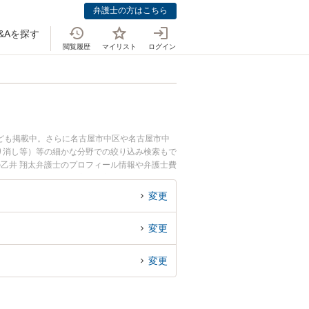
弁護士の方はこちら
&Aを探す
閲覧履歴
マイリスト
ログイン
ども掲載中。さらに名古屋市中区や名古屋市中
り消し等）等の細かな分野での絞り込み検索もで
の乙井 翔太弁護士のプロフィール情報や弁護士費
訴訟のトラブル解決の実績豊富な近くの弁護士を
すめです。
変更
変更
変更