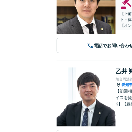
【上前
ト・体
【オン
電話でお問い合わ
乙井 
旭合同法
愛知
【初回相
イスを提
K】【豊