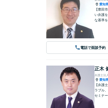
愛知
【豊田市
い弁護を
な基準を
電話で面談予約
正木 
弁護士法
愛知
【弁護士
ラブル、
セミナー