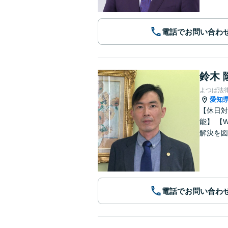
電話でお問い合わ
鈴木 
よつば法
愛知
【休日対応
能】 【WEB面談可能】 「元官公庁職員／10年間クレームの多い部署に在籍」トラブル等に対し状況に応じて適切に問題
解決を図
電話でお問い合わ