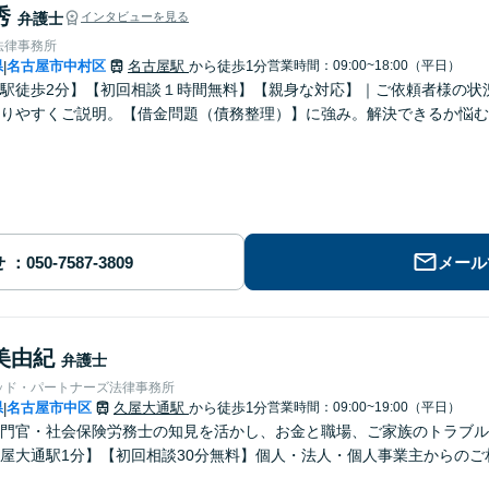
秀
弁護士
インタビューを見る
法律事務所
県
名古屋市中村区
名古屋駅
から徒歩1分
営業時間：09:00~18:00（平日）
|
駅徒歩2分】【初回相談１時間無料】【親身な対応】｜ご依頼者様の状
かりやすくご説明。【借金問題（債務整理）】に強み。解決できるか悩む
せ
メール
美由紀
弁護士
ッド・パートナーズ法律事務所
県
名古屋市中区
久屋大通駅
から徒歩1分
営業時間：09:00~19:00（平日）
|
門官・社会保険労務士の知見を活かし、お金と職場、ご家族のトラブル
屋大通駅1分】【初回相談30分無料】個人・法人・個人事業主からのご