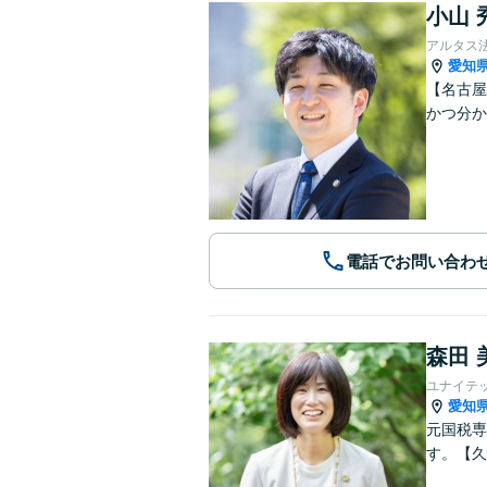
小山 
アルタス
愛知
【名古屋
かつ分
電話でお問い合わ
森田 
ユナイテ
愛知
元国税専
す。【久