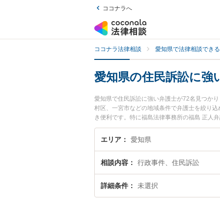
ココナラへ
ココナラ法律相談
愛知県で法律相談できる
愛知県の住民訴訟に強
愛知県で住民訴訟に強い弁護士が72名見つか
村区、一宮市などの地域条件で弁護士を絞り込
き便利です。特に福島法律事務所の福島 正人弁
用、強みなどが注目されています。『愛知県で
検索したい』『初回相談無料で住民訴訟を法律
エリア
愛知県
相談内容
行政事件、住民訴訟
詳細条件
未選択