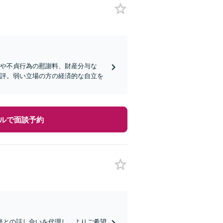
停や不貞行為の慰謝料、財産分与な
定評。弱い立場の方の経済的な自立を
ルで面談予約
妻との話し合いを代理し、よりご希望