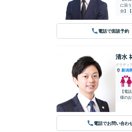
に沿う
分】【
電話で面談予約
清水 
グラディ
新潟
【電話
様のお
電話でお問い合わ