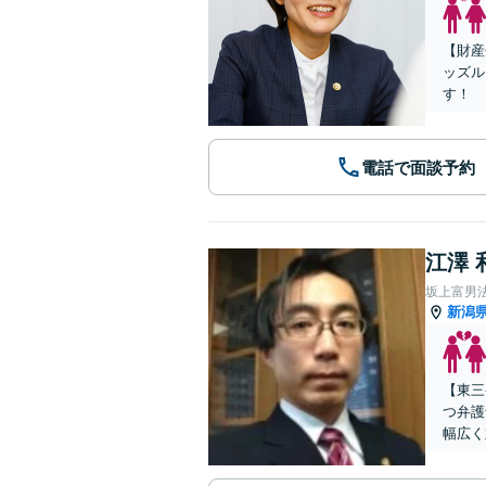
【財産
ッズル
す！
電話で面談予約
江澤 
坂上富男
新潟
【東三
つ弁護
幅広く