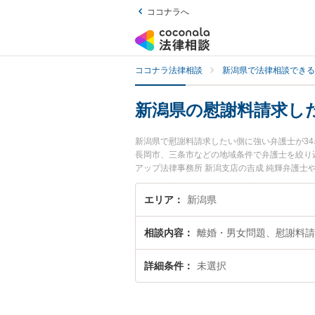
ココナラへ
ココナラ法律相談
新潟県で法律相談できる
新潟県の慰謝料請求し
新潟県で慰謝料請求したい側に強い弁護士が3
長岡市、三条市などの地域条件で弁護士を絞り
アップ法律事務所 新潟支店の吉成 純輝弁護士
みなどが注目されています。『新潟県で土日や
近くの弁護士を検索したい』『初回相談無料で
エリア
新潟県
相談内容
離婚・男女問題、慰謝料請
詳細条件
未選択