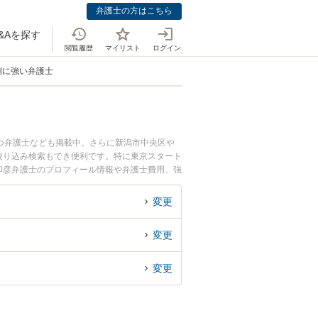
弁護士の方はこちら
&Aを探す
閲覧履歴
マイリスト
ログイン
側に強い弁護士
つ弁護士なども掲載中。さらに新潟市中央区や
絞り込み検索もでき便利です。特に東京スタート
 和彦弁護士のプロフィール情報や弁護士費用、強
慰謝料請求したい側のトラブル解決の実績豊富な
お困りの相談者さんにおすすめです。
変更
変更
変更