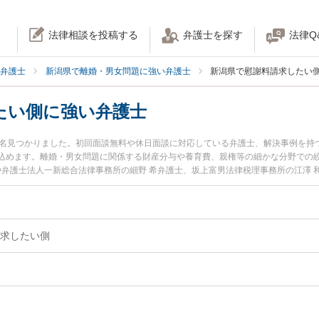
法律相談を投稿する
弁護士を探す
法律Q
弁護士
新潟県で離婚・男女問題に強い弁護士
新潟県で慰謝料請求したい
たい側に強い弁護士
4名見つかりました。初回面談無料や休日面談に対応している弁護士、解決事例を持
込めます。離婚・男女問題に関係する財産分与や養育費、親権等の細かな分野での
や弁護士法人一新総合法律事務所の細野 希弁護士、坂上富男法律税理事務所の江澤
夜間に発生した慰謝料請求したい側のトラブルを今すぐに弁護士に相談したい』『
慰謝料請求したい側を法律相談できる新潟県内の弁護士に相談予約したい』などで
求したい側