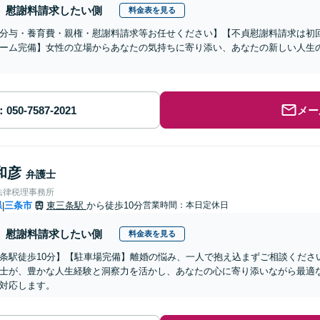
慰謝料請求したい側
料金表を見る
分与・養育費・親権・慰謝料請求等お任せください】【不貞慰謝料請求は初
ーム完備】女性の立場からあなたの気持ちに寄り添い、あなたの新しい人生
メー
和彦
弁護士
法律税理事務所
県
三条市
東三条駅
から徒歩10分
営業時間：本日定休日
|
慰謝料請求したい側
料金表を見る
条駅徒歩10分】【駐車場完備】離婚の悩み、一人で抱え込まずご相談くださ
士が、豊かな人生経験と洞察力を活かし、あなたの心に寄り添いながら最適
対応します。