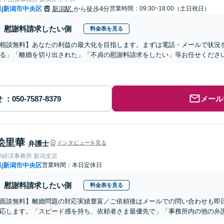
県
新潟市中央区
新潟駅
から徒歩4分
営業時間：09:30~18:00（土日祝日）
|
慰謝料請求したい側
料金表を見る
相談無料】あなたの利益の最大化を目指します。まずは電話・メールで状況
る」「離婚を切り出された」「不貞の慰謝料請求をしたい」等お任せくださ
せ
メール
絵里華
弁護士
インタビューを見る
律経済事務所 新潟支店
県
新潟市中央区
営業時間：本日定休日
|
慰謝料請求したい側
料金表を見る
面談無料】離婚問題の対応実績豊富／ご依頼後はメールでの問い合わせも即
応します。「スピード感を持ち、依頼者さま最優先で」「事務所内の他の弁護