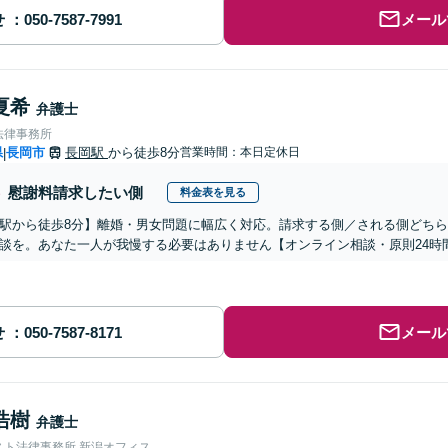
せ
メール
夏希
弁護士
法律事務所
県
長岡市
長岡駅
から徒歩8分
営業時間：本日定休日
|
慰謝料請求したい側
料金表を見る
駅から徒歩8分】離婚・男女問題に幅広く対応。請求する側／される側どち
談を。あなた一人が我慢する必要はありません【オンライン相談・原則24時
せ
メール
浩樹
弁護士
スト法律事務所 新潟オフィス