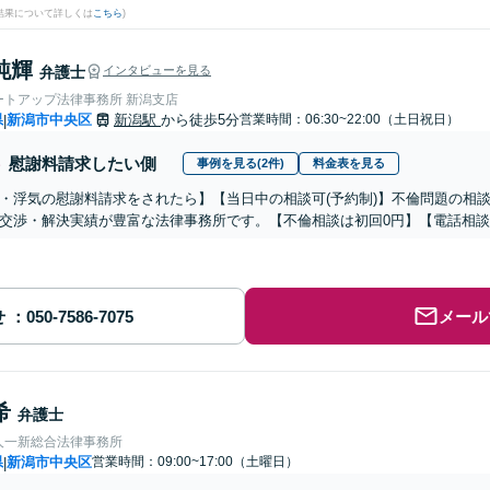
結果について詳しくは
こちら
)
純輝
弁護士
インタビューを見る
ートアップ法律事務所 新潟支店
県
新潟市中央区
新潟駅
から徒歩5分
営業時間：06:30~22:00（土日祝日）
|
慰謝料請求したい側
事例を見る(2件)
料金表を見る
・浮気の慰謝料請求をされたら】【当日中の相談可(予約制)】不倫問題の相談
交渉・解決実績が豊富な法律事務所です。【不倫相談は初回0円】【電話相談
せ
メール
希
弁護士
人一新総合法律事務所
県
新潟市中央区
営業時間：09:00~17:00（土曜日）
|