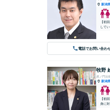
新潟
【初回
してい
電話でお問い合わ
牧野 
虎ノ門法
新潟
【初回
身に対