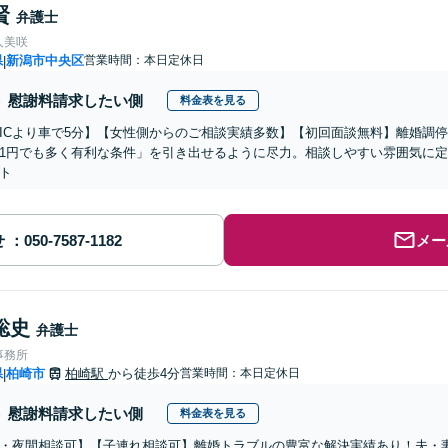
賢
弁護士
人美咲
県
新潟市中央区
営業時間：本日定休日
|
慰謝料請求したい側
料金表を見る
ICより車で5分】【女性側からのご相談実績多数】【初回面談無料】離婚調
1円でも多く有利な条件」を引き出せるように尽力。相談しやすい雰囲気に
ト
せ
メー
聡史
弁護士
事務所
県
柏崎市
柏崎駅
から徒歩4分
営業時間：本日定休日
|
慰謝料請求したい側
料金表を見る
・夜間相談可】【子連れ相談可】離婚トラブルの豊富な解決実績あり！夫・