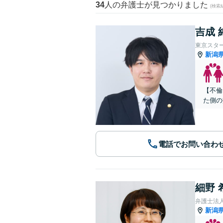
34
人の弁護士が見つかりました
(検索
吉成 
東京スタ
新潟
【不倫
た側の
電話でお問い合わ
細野 
弁護士法
新潟