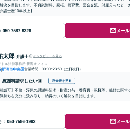
解決を目指します。不貞慰謝料、親権、養育費、面会交流、財産分与など、
弁護士歴10年以上】
メール
祐太郎
弁護士
インタビューを見る
アトル法律事務所 新潟オフィス
県
新潟市中央区
営業時間：00:00~23:59（土日祝日）
|
慰謝料請求したい側
料金表を見る
相談可】不倫・浮気の慰謝料請求・財産分与・養育費・親権等、離婚に関す
気持ちを充分に汲み取り、納得のいく解決を目指します。
せ
メール