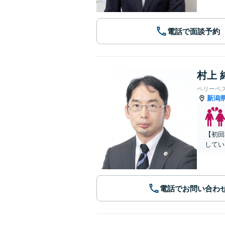
電話で面談予約
村上 
ベリーベ
新潟
【初回
してい
電話でお問い合わ