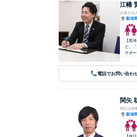
江幡 
弁護士法
新潟
【黒埼
ど。「
サポー
電話でお問い合わ
関矢 
関矢法律
新潟
【休日