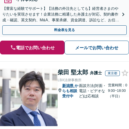
【豊富な経験でサポート】【法務の外注先としても】経営者さまのや
りたいを実現させます！企業法務に精通した弁護士が対応。契約書作
成・確認、英文契約、M&A、事業承継、資金調達、訴訟など、お任せ
ください【複数の顧問契約プランあり】【英語対応】
料金表を見る
電話でお問い合わせ
メールでお問い合わせ
柴田 堅太郎
弁護士
東京都
LBX法律事務所
営業時間：0
新潟県
か
面談方法(対面・
らも相談
電話・ビデオな
9:00~18:00
受付中
ど)は応相談
（平日）