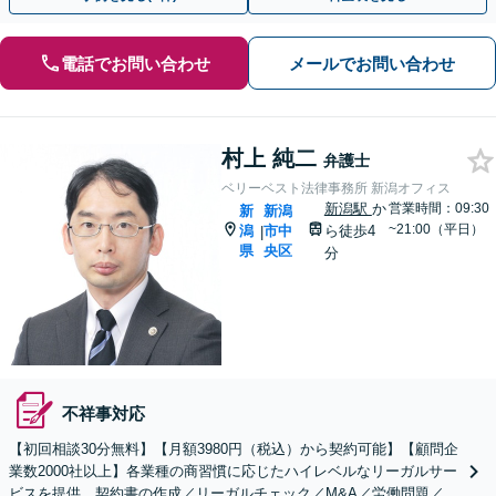
電話でお問い合わせ
メールでお問い合わせ
村上 純二
弁護士
ベリーベスト法律事務所 新潟オフィス
新潟駅
か
営業時間：09:30
新
新潟
~21:00（平日）
潟
市中
ら徒歩4
|
県
央区
分
不祥事対応
【初回相談30分無料】【月額3980円（税込）から契約可能】【顧問企
業数2000社以上】各業種の商習慣に応じたハイレベルなリーガルサー
ビスを提供。契約書の作成／リーガルチェック／M&A／労働問題／知