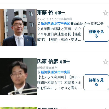
理・不貞慰謝料は相談料初回
無料】【土曜相談可】
齋藤 裕
弁護士
さいとうゆたか法律事務所
新潟県
新潟市中央区
白山駅
から徒歩10分
|
２６年間の経験と実績、２０
詳細を見
２３年度日弁連副会長【秘密
る
厳守】【離婚・相続・交通事
故・労働事件は初回相談無
料】【土日相談可能】
氏家 信彦
弁護士
新緑法律事務所
新潟県
新潟市中央区
|
【法テラス利用可】【休日・
詳細を見
時間外相談も可】相談者さま
る
のお悩みにしっかりと寄り添
い、ともに解決の方法を模索
してまいります。お悩みが法
律問題でない場合も、他士