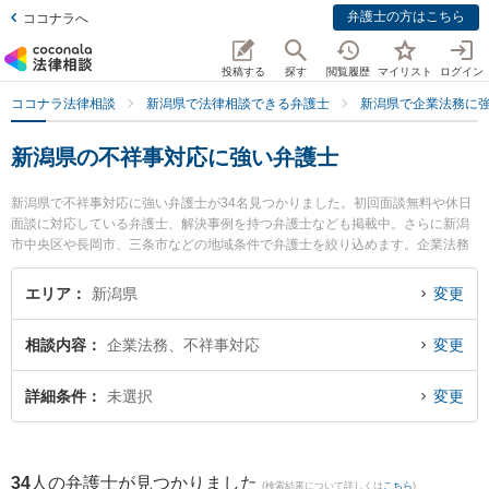
弁護士の方はこちら
ココナラへ
投稿する
探す
閲覧履歴
マイリスト
ログイン
ココナラ法律相談
新潟県で法律相談できる弁護士
新潟県で企業法務に
新潟県の不祥事対応に強い弁護士
新潟県で不祥事対応に強い弁護士が34名見つかりました。初回面談無料や休日
面談に対応している弁護士、解決事例を持つ弁護士なども掲載中。さらに新潟
市中央区や長岡市、三条市などの地域条件で弁護士を絞り込めます。企業法務
に関係する顧問弁護士契約や契約書作成・リーガルチェック、雇用契約書・就
業規則作成等の細かな分野での絞り込み検索もでき便利です。特に東京スター
エリア
新潟県
変更
トアップ法律事務所 新潟支店の吉成 純輝弁護士や弁護士法人リーガル・パート
ナー法律事務所の上遠野 鉄也弁護士、ベリーベスト法律事務所 新潟オフィスの
相談内容
企業法務、不祥事対応
変更
村上 純二弁護士のプロフィール情報や弁護士費用、強みなどが注目されていま
す。『新潟県で土日や夜間に発生した不祥事対応のトラブルを今すぐに弁護士
に相談したい』『不祥事対応のトラブル解決の実績豊富な近くの弁護士を検索
詳細条件
未選択
変更
したい』『初回相談無料で不祥事対応を法律相談できる新潟県内の弁護士に相
談予約したい』などでお困りの相談者さんにおすすめです。
34
人の弁護士が見つかりました
(検索結果について詳しくは
こちら
)