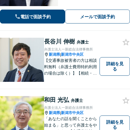
働・雇用／労働災害は事故直後からサ
ポート！】あなたのお話を丁寧に聞
き、気持ちに寄り添いながら法的サポ
電話で面談予約
メールで面談予約
ートをいたします。
長谷川 伸樹
弁護士
弁護士法人一新総合法律事務所
新潟県
新潟市中央区
|
【交通事故被害者の方は相談
詳細を見
料無料（弁護士費用特約利用
る
の場合は除く）】【相続・債
務整理・労災・不貞慰謝料は
相談料初回無料】【土曜相談
可】あなたのパートナーとし
てお力になります
和田 光弘
弁護士
弁護士法人一新総合法律事務所
新潟県
新潟市中央区
|
「あなたの話を聞くことから
詳細を見
始まる」と思って弁護士をや
る