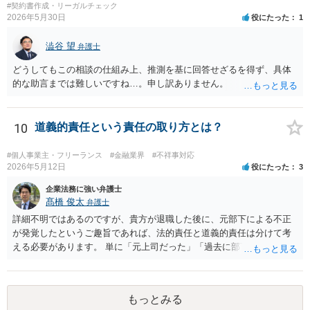
#契約書作成・リーガルチェック
が施主に対して紹介料支払いを前提とする言動をしていたかどうか な
2026年5月30日
役にたった
1
どです（これに限られません。）。 弁護士に相談のうえ、詳細な事実
関係を説明して見通しを立て、相手方建築業者に対する請求を行なっ
澁谷 望
弁護士
ていくことになると思います。
どうしてもこの相談の仕組み上、推測を基に回答せざるを得ず、具体
的な助言までは難しいですね…。申し訳ありません。
10
道義的責任という責任の取り方とは？
#個人事業主・フリーランス
#金融業界
#不祥事対応
2026年5月12日
役にたった
3
企業法務に強い弁護士
髙橋 俊太
弁護士
詳細不明ではあるのですが、貴方が退職した後に、元部下による不正
が発覚したというご趣旨であれば、法的責任と道義的責任は分けて考
える必要があります。 単に「元上司だった」「過去に部下だった」と
いうだけで、当然に１億円の損害について法的責任を負うものではあ
りません。会社が貴方に損害賠償請求をするには、在職中の管理監督
義務違反、引継ぎの不備、不正の兆候を知りながら放置したことな
もっとみる
ど、具体的な義務違反と損害との因果関係を主張・立証する必要があ