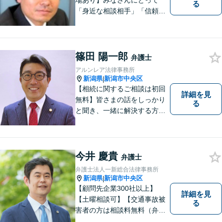
場あり】みなさんにとって
る
「身近な相談相手」「信頼で
きるパートナー」になりま
す。【地域に根ざした弁護
士】相談にいらっしゃるお一
人お一人の不安や悩みをしっ
篠田 陽一郎
弁護士
かり受け止め、丁寧な対応を
アルンレア法律事務所
心がけます。お気軽にご相談
新潟県
新潟市中央区
|
ください。
【相続に関するご相談は初回
詳細を見
無料】皆さまの話をしっかり
る
と聞き、一緒に解決する方法
を探します。
今井 慶貴
弁護士
弁護士法人一新総合法律事務所
新潟県
新潟市中央区
|
【顧問先企業300社以上】
詳細を見
【土曜相談可】【交通事故被
る
害者の方は相談料無料（弁護
士費用特約利用の場合は除