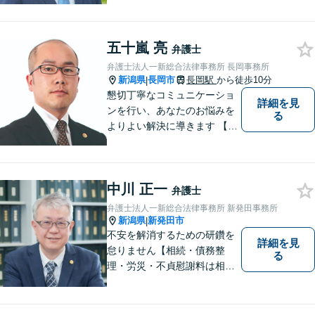
く）】【相続・債務整理・労
災・不貞慰謝料は相談料初回
無料】
五十嵐 亮
弁護士
弁護士法人一新総合法律事務所 長岡事務所
新潟県
長岡市
長岡駅
から徒歩10分
|
懇切丁寧なコミュニケーショ
詳細を見
ンを行い、あなたのお悩みを
る
よりよい解決に導きます 【交
通事故被害者の方は相談料無
料（弁護士費用特約利用の場
合は除く）】【相続・債務整
中川 正一
理・労災・不貞慰謝料は相談
弁護士
料初回無料】【土曜相談可】
弁護士法人一新総合法律事務所 新発田事務所
新潟県
新発田市
|
不安を解消するための研鑽を
詳細を見
怠りません【相続・債務整
る
理・労災・不貞慰謝料は相談
料初回無料】【交通事故被害
者の方は相談料無料（弁護士
費用特約利用の場合は除