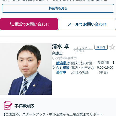
的財産等、お任せください【他士業連携可能】
料金表を見る
電話でお問い合わせ
メールでお問い合わせ
清水 卓
東京都
インタビュー
を見る
弁護士
しみず法律事務所
営業時間：1
新潟県
か
面談方法(対面・
らも相談
電話・ビデオな
0:00~19:00
受付中
ど)は応相談
（平日）
不祥事対応
【全国対応】スタートアップ・中小企業から上場企業までサポート