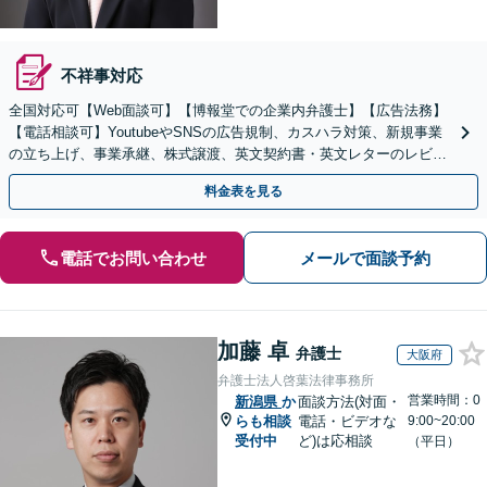
不祥事対応
全国対応可【Web面談可】【博報堂での企業内弁護士】【広告法務】
【電話相談可】YoutubeやSNSの広告規制、カスハラ対策、新規事業
の立ち上げ、事業承継、株式譲渡、英文契約書・英文レターのレビュ
ー・ドラフトなどに対応。
料金表を見る
電話でお問い合わせ
メールで面談予約
加藤 卓
弁護士
大阪府
弁護士法人啓葉法律事務所
営業時間：0
新潟県
か
面談方法(対面・
らも相談
電話・ビデオな
9:00~20:00
受付中
ど)は応相談
（平日）