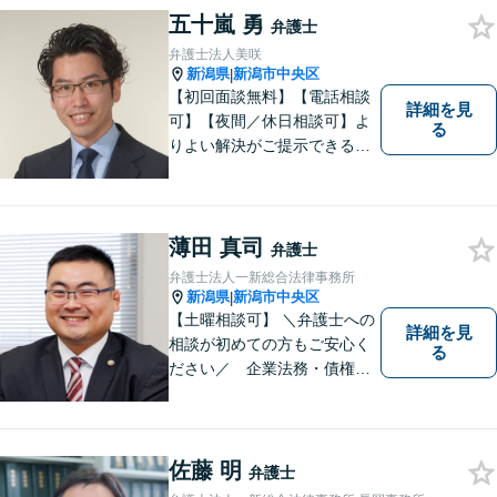
く）】【土曜相談可】
五十嵐 勇
弁護士
弁護士法人美咲
新潟県
新潟市中央区
|
【初回面談無料】【電話相談
詳細を見
可】【夜間／休日相談可】よ
る
りよい解決がご提示できるよ
う、全力でサポートさせてい
ただきます。お困りの方は、
お気軽にご相談ください。
薄田 真司
弁護士
弁護士法人一新総合法律事務所
新潟県
新潟市中央区
|
【土曜相談可】 ＼弁護士への
詳細を見
相談が初めての方もご安心く
る
ださい／ 企業法務・債権回
収・労働問題などに注力！お
話をじっくりと伺い、誠実に
対応します。【相続・債務整
理・不貞慰謝料は相談料初回
佐藤 明
弁護士
無料】