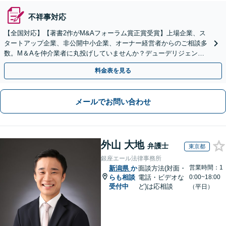
不祥事対応
【全国対応】【著書2作がM&Aフォーラム賞正賞受賞】上場企業、ス
タートアップ企業、非公開中小企業、オーナー経営者からのご相談多
数。M＆Aを仲介業者に丸投げしていませんか？デューデリジェンス
や契約書作成・交渉はお任せください【初回無料】
料金表を見る
メールでお問い合わせ
外山 大地
弁護士
東京都
銀座エール法律事務所
営業時間：1
新潟県
か
面談方法(対面・
らも相談
電話・ビデオな
0:00~18:00
受付中
ど)は応相談
（平日）