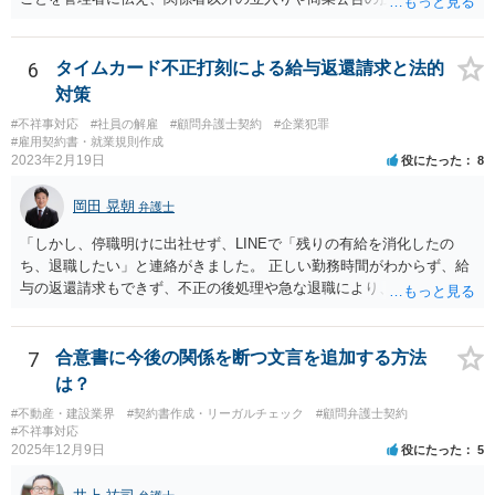
張り紙をマンション入り口にしてもらうのがよいと思います。
6
タイムカード不正打刻による給与返還請求と法的
対策
#不祥事対応
#社員の解雇
#顧問弁護士契約
#企業犯罪
#雇用契約書・就業規則作成
2023年2月19日
役にたった
8
岡田 晃朝
弁護士
「しかし、停職明けに出社せず、LINEで「残りの有給を消化したの
ち、退職したい」と連絡がきました。 正しい勤務時間がわからず、給
与の返還請求もできず、不正の後処理や急な退職により、社や他のス
タッフに多大な迷惑をかけ、その上、有給まで使われるというような
状況です。」 大変悪質ですね。打刻場所のデータと、これまでのタイ
ムカードの虚偽を確認し、突き付けて責任を問題にすることになるで
7
合意書に今後の関係を断つ文言を追加する方法
しょう。 詐欺もありうるでしょうね。 「正しい時間がわからないとい
は？
うタイムカード不正打刻による返還請求はどのようにおこなえばよい
#不動産・建設業界
#契約書作成・リーガルチェック
#顧問弁護士契約
でしょうか？」 想定できる虚偽を前提に、相手と協議して詰めればよ
#不祥事対応
いかと思います。 確実な記録があれば、それによるのがよいですが、
2025年12月9日
役にたった
5
すべては不可能でしょうので。 相手の言動には早急には返事をせずに
弁護士と相談しながら、対応策を検討する方がよいでしょう。 また、