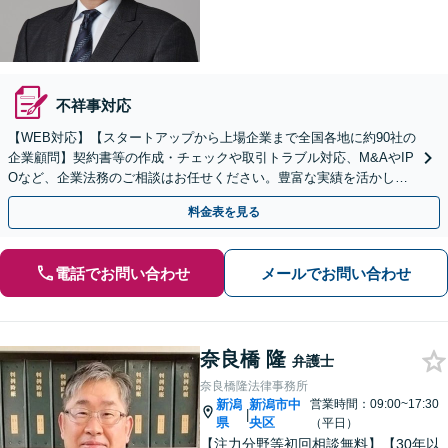
不祥事対応
【WEB対応】【スタートアップから上場企業まで全国各地に約90社の
企業顧問】契約書等の作成・チェックや取引トラブル対応、M&AやIP
Oなど、企業法務のご相談はお任せください。豊富な実績を活かし的
確に対応を進めてまいります。
料金表を見る
電話でお問い合わせ
メールでお問い合わせ
奈良橋 隆
弁護士
奈良橋隆法律事務所
新潟
新潟市中
営業時間：09:00~17:30
|
県
央区
（平日）
【注力分野等初回相談無料】【30年以