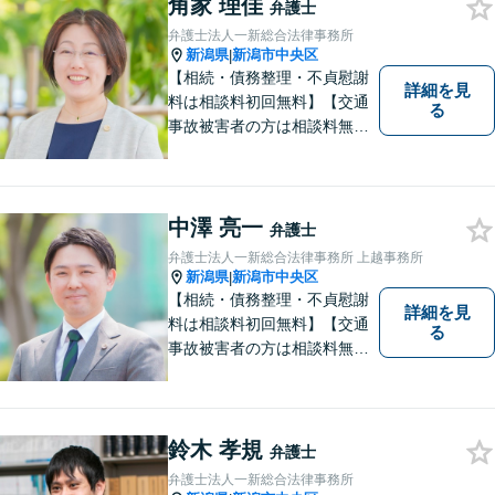
業・行政窓口など適切な相談
角家 理佳
弁護士
先をご紹介しています。
弁護士法人一新総合法律事務所
新潟県
新潟市中央区
|
【相続・債務整理・不貞慰謝
詳細を見
料は相談料初回無料】【交通
る
事故被害者の方は相談料無料
（弁護士費用特約利用の場合
は除く）】【土曜相談可】
「しんなら強い」弁護士にな
るため日々研鑽を積んでいま
中澤 亮一
弁護士
す
弁護士法人一新総合法律事務所 上越事務所
新潟県
新潟市中央区
|
【相続・債務整理・不貞慰謝
詳細を見
料は相談料初回無料】【交通
る
事故被害者の方は相談料無料
（弁護士費用特約利用の場合
は除く）】気軽に相談してい
ただける弁護士になりたいと
思っています。
鈴木 孝規
弁護士
弁護士法人一新総合法律事務所