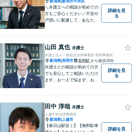
新潟県
新潟市中央区
|
＼弁護士への相談が初めての
詳細を見
方もご安心ください／不安や
る
戸惑いに配慮して、あなたの
気持ちに寄り添いながら問題
の最善・最良の解決に尽力し
ます。【土曜相談可】【相
続・債務整理・不貞慰謝料は
山田 真也
弁護士
相談料初回無料】
弁護士法人一新総合法律事務所 長岡事務所
新潟県
長岡市
長岡駅
から徒歩10分
|
弁護士との相談が初めての方
詳細を見
でも安心してご相談いただけ
る
ます。お一人で悩まず、お気
軽にご相談ください。【土曜
相談可】【相続・債務整理・
不貞慰謝料は相談料初回無
田中 淳哉
料】【交通事故被害者の方は
弁護士
相談料無料（弁護士費用特約
上越中央法律事務所
利用の場合は除く）】
新潟県
上越市
|
【春日山駅近く】【無料駐車
詳細を見