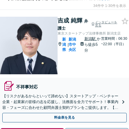
34件中 1-30件を表示
吉成 純輝
弁
インタビューを
見る
護士
東京スタートアップ法律事務所 新潟支店
新潟駅
か
営業時間：06:30
新
新潟
~22:00（平日）
潟
市中
ら徒歩5
|
県
央区
分
不祥事対応
【リスクがあるからといって諦めない】スタートアップ・ベンチャー
企業・起業家の皆様の志を応援し、法務面を全力でサポート！事業内
容・フェーズに合わせた顧問弁護士契約プランをご提供します。【顧
問契約／企業法務】
料金表を見る