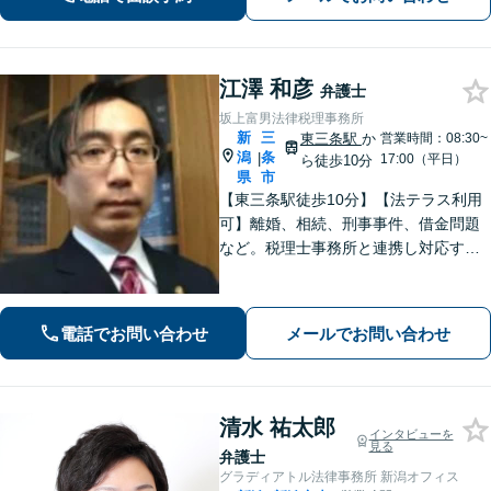
｜近隣駐車場あり｜弁護士歴10年以
上】
江澤 和彦
弁護士
坂上富男法律税理事務所
新
三
東三条駅
か
営業時間：08:30~
潟
条
|
17:00（平日）
ら徒歩10分
県
市
【東三条駅徒歩10分】【法テラス利用
可】離婚、相続、刑事事件、借金問題
など。税理士事務所と連携し対応する
ことも可能です。ご依頼者さまのお悩
みが解決できるよう尽力いたします。
まずはお気軽にご相談ください【休
電話でお問い合わせ
メールでお問い合わせ
日・夜間相談可】
清水 祐太郎
インタビューを
見る
弁護士
グラディアトル法律事務所 新潟オフィス