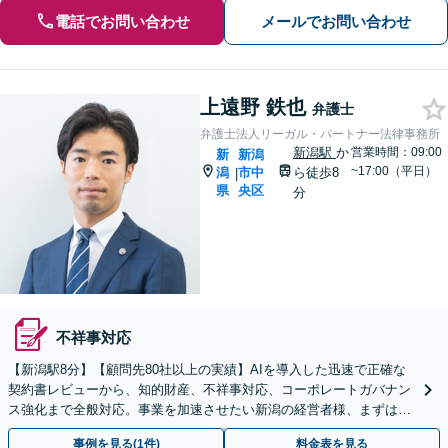
電話でお問い合わせ
メールでお問い合わせ
上遠野 鉄也
弁護士
弁護士法人リーガル・パートナー法律事務所
新潟駅
か
営業時間：09:00
新
新潟
~17:00（平日）
潟
市中
ら徒歩8
|
県
央区
分
不祥事対応
【新潟駅8分】【顧問先80社以上の実績】AIを導入した迅速で正確な
契約書レビューから、知的財産、不祥事対応、コーポレートガバナン
ス強化まで全般対応。事業を加速させたい新潟の経営者様、まずはご
相談ください。【トラブル予防から解決まで】
事例を見る(1件)
料金表を見る