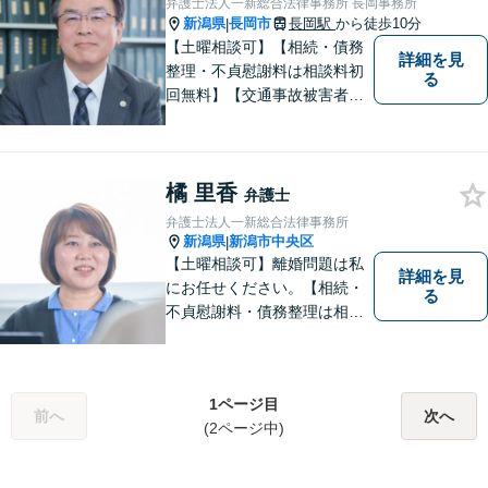
弁護士法人一新総合法律事務所 長岡事務所
新潟県
長岡市
長岡駅
から徒歩10分
|
【土曜相談可】【相続・債務
詳細を見
整理・不貞慰謝料は相談料初
る
回無料】【交通事故被害者の
方は相談料無料（弁護士費用
特約利用の場合は除く）】依
頼者の話によく耳を傾け、全
橘 里香
体を把握し、真の利益を追及
弁護士
します
弁護士法人一新総合法律事務所
新潟県
新潟市中央区
|
【土曜相談可】離婚問題は私
詳細を見
にお任せください。【相続・
る
不貞慰謝料・債務整理は相談
料初回無料】【交通事故被害
者の方は相談料無料（弁護士
費用特約利用の場合は除
1ページ目
く）】
前へ
次へ
(2ページ中)