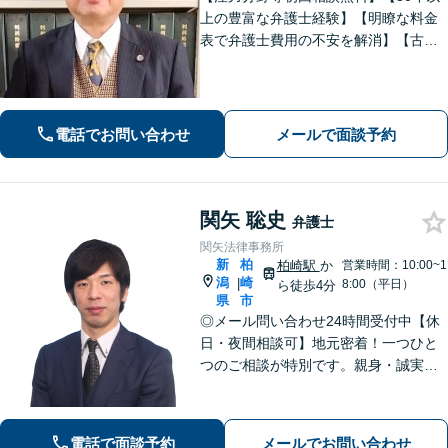
上の豊富な弁護士経験】【明瞭な料金
表で弁護士費用の不安を解消】【古町
地区・中央区役所徒歩２分】具体例に
基づき、簡潔に分かりやすくご説明い
たします。まずはご相談ください。
電話でお問い合わせ
メールで面談予約
関矢 聡史
弁護士
関矢法律事務所
新
柏
柏崎駅
か
営業時間：10:00~1
潟
崎
|
8:00（平日）
ら徒歩4分
県
市
◎メール問い合わせ24時間受付中【休
日・夜間相談可】地元密着！一つひと
つのご相談が特別です。親身・誠実な
対応を心がけております。離婚、相
続、刑事事件など、幅広い分野に対
応。まずはご相談ください【柏崎駅4分
電話で面談予約
メールでお問い合わせ