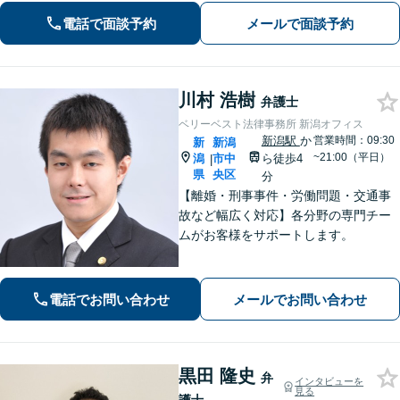
／労働／インターネットなど、ご相談
電話で面談予約
メールで面談予約
ください【WEB面談対応】【女性弁護
士が対応】
川村 浩樹
弁護士
ベリーベスト法律事務所 新潟オフィス
新潟駅
か
営業時間：09:30
新
新潟
~21:00（平日）
潟
市中
ら徒歩4
|
県
央区
分
【離婚・刑事事件・労働問題・交通事
故など幅広く対応】各分野の専門チー
ムがお客様をサポートします。
電話でお問い合わせ
メールでお問い合わせ
黒田 隆史
弁
インタビューを
見る