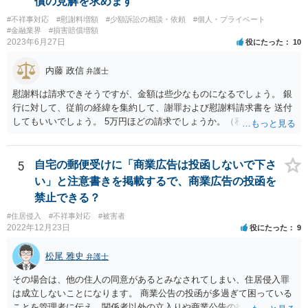
償の見解を求めます
#不祥事対応
#慰謝料増額
#少額訴訟の相談・依頼
#個人・プライベート
#金融業界
#損害賠償増額
2023年6月27日
役にたった
10
内藤 政信
弁護士
慰謝料は請求できそうですが、金額は些少なものになるでしょう。 銀
行に対して、従前の経緯を集約して、謝罪および慰謝料請求書を 送付
してもいいでしょう。 5万円ほどの請求でしょうか。（私見）
5
自宅の郵便受けに「商業広告は投函しないで下さ
い」と注意書きを掲載するで、商業広告の投函を
禁止できる？
#住居侵入
#不祥事対応
#被害者
2022年12月23日
役にたった
9
松尾 雅史
弁護士
その場合は、他の住人の同意があるとみなされてしまい、住居侵入罪
は成立しないことになります。 商業公告の投函が多過ぎて困っている
ことを管理者に伝え、関係者以外の立入りや商業公告の投函を禁ずる