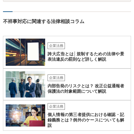
ります。なお、在職中から会計処理や現金管理の不自然さを認識して
いた、部下に過度な権限を与えたまま放置していた、退職時に重要な
情報を引き継がなかった等の事情があれば、会社から問題視される可
能性はあるでしょう。 対応としては、まず会社から何を求められてい
不祥事対応に関連する法律相談コラム
るのかを明確にすることが重要です。謝罪、調査協力、金銭負担、始
末書提出など、求められている内容によって対応は異なります。不用
意に責任を認める文書を作成したり、損害負担を約束したりすること
は避けるべきです。一方で、在職中の業務内容、権限分掌、引継ぎ資
企業法務
料、不正を認識していなかった事情を整理し、必要な範囲で調査に協
誇大広告とは│規制するための法律や景
力することは考えられます。 仮に、金銭請求や責任追及を示唆されて
表法違反の罰則など詳しく解説
いる場合には、会社とのやり取りを保存し、弁護士に相談したうえで
対応なさった方がよいでしょう。
企業法務
内部告発のリスクとは？ 改正公益通報者
保護法の対象範囲について解説
企業法務
個人情報の第三者提供における確認・記
録義務とは？例外のケースについても解
説