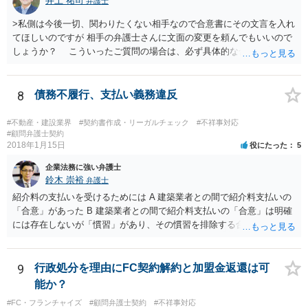
井上 祐司
弁護士
返還が難しい場合、損害賠償を請求する事はできますでしょうか？ 法
的には可能ですが、立証の問題があります。 協議でも問題にできそう
>私側は今後一切、関わりたくない相手なので合意書にその文言を入れ
ですが、調停なども検討できるでしょう。 また、返還請求も損害賠償
てほしいのですが 相手の弁護士さんに文面の変更を頼んでもいいので
請求もせず、「詐欺」として、警察に被害届を出す事は可能でしょう
しょうか？ こういったご質問の場合は、必ず具体的な合意書案をも
か？ 内容的には検討できますが、立証は、民事よりさらにワンランク
って法律相談を受けないと、的確なアドバイスが困難です。 一般的
上がります。 警察に相談されてもよい事案だとは思います。
には、ご質問のような懸念を払しょくするために、 「甲及び乙は，本
示談書に記載するもののほか，甲と乙の間には何らの債権債務が存し
8
債務不履行、支払い義務違反
ないことを相互に確認する。」 という清算条項を入れることが一般的
です。 以上に加え、「本件については，当事者協議の結果，上記示
#不動産・建設業界
#契約書作成・リーガルチェック
#不祥事対応
談条件のとおり示談が成立したので，今後本件の上記示談内容に関し
#顧問弁護士契約
2018年1月15日
役にたった
5
てはどんな事情が生じても双方共裁判上又は裁判外においても一切異
議，請求の申立をしないことを誓約する。」という条項を入れること
企業法務に強い弁護士
がありますが、この条項は一つのプレッシャーのようなもので、現実
鈴木 崇裕
弁護士
には今後一切裁判を起こす権利を放棄する、という合意はできません
紹介料の支払いを受けるためには A 建築業者との間で紹介料支払いの
し、予測できない後発的損害については示談後であっても請求できる
「合意」があった B 建築業者との間で紹介料支払いの「合意」は明確
ので、上記の清算条項のみの場合がほとんどです。
には存在しないが「慣習」があり、その慣習を排除する合意がない と
いういずれかの状況にあったことを主張立証する必要があります。 も
っとも、裁判所は「慣習」を容易には認めませんから、Aの主張に重き
をおくほうがよろしいと思います。 Aの主張で重要になるのは、例え
9
行政処分を理由にFC契約解約と加盟金返還は可
ば ・相手方建築業者が「当初払う」と言っていた事実、経緯、内容 ・
能か？
貴社が相手方建築業者に対して紹介料支払いを求めた事実 、経緯、内
#FC・フランチャイズ
#顧問弁護士契約
#不祥事対応
容 ・相手方建築業者が過去に紹介料を支払った事実 ・相手方建築業者