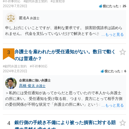
#不祥事対応
#顧問弁護士契約
#企業犯罪
とも、ぶつけられたゆうちょ銀行があなたと契約するかは法律上ゆう
担を図る視点が重要です。 本件のように、早期から法的観点に基づいた整理
2022年7月28日
役にたった
25
と交渉を行うことで、過度な負担を回避しつつ、紛争の長期化を防ぐことが
ちょ銀行の自由です。
可能となります。労働災害が発生した際には、速やかに専門家へ相談するこ
匿名A
とが、適正かつ円満な解決につながります。
弁護士
申し上げにくいことですが、過剰な要求です。 損害賠償請求は認めら
れません。 代金を支払っていないだけで解決とするべきでしょう。
3
弁護士を雇われたが受任通知がない。数日で動く
のは普通か？
#顧問弁護士契約
#不祥事対応
2024年2月20日
役にたった
6
企業法務に強い弁護士
髙橋 俊太
弁護士
＞私的には受任通知があってからだと思っていたので本人から弁護士
の所に来い。 受任通知を受け取る前、つまり、貴方にとって相手方側
の委任関係が不明な状況で「弁護士の所に来い」というのは、さすが
に無理な要求だと思われます。 ＞本当に雇っていた場合はこちらに連
絡がきますよね？ 通常はそのような初動となります。
4
銀行側の手続き不備により被った損害に対する賠