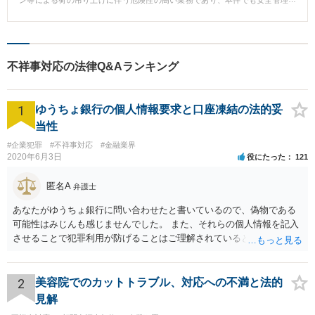
ン等による荷の吊り上げに伴う危険性の高い業務であり、本件でも安全管理
上の問題が疑われる状況でした。 本件は、被災したドライバー本人だけでな
く、配送先の荷主や元請事業者も関与する複雑な事案であり、会社として
は、被災者への補償や損害賠償の対応方針、関係者間の責任分担、労災保険
と民事責任の関係整理など、多くの課題を抱えていました。さらに、損害賠
償請求が訴訟に発展する可能性への不安もあり、適切な初動対応がわからな
不祥事対応の法律Q&Aランキング
いまま時間が経過することへの危機感からご相談に至りました。 ＜相談後＞
当事務所では、事故発生直後から関与し、まず労災保険手続や労働基準監督
署への対応について助言するとともに、現場状況や作業記録、関係者の証言
1
などの証拠保全を徹底しました。初動段階での証拠確保により、その後の交
ゆうちょ銀行の個人情報要求と口座凍結の法的妥
渉を有利に進める基盤を整えました。 次に、本件の重要な争点である過失割
当性
合について、事故状況や作業手順を詳細に分析し、被災者側にも一定の過失
が認められること、さらに荷主や元請事業者にも安全配慮義務上の問題があ
#企業犯罪
#不祥事対応
#金融業界
る可能性を整理しました。その上で、過失相殺を前提とした損害額の見通し
2020年6月3日
役にたった
121
を提示し、会社としての対応方針を明確化しました。 被災者からの損害賠償
請求に対しては、治療費・休業損害・慰謝料等の内容を精査し、労災保険給
匿名A
弁護士
付との関係も踏まえた適正な賠償額を算定したうえで交渉を実施。その結
果、過失相殺を反映した金額で和解が成立しました。 さらに、荷主および元
あなたがゆうちょ銀行に問い合わせたと書いているので、偽物である
請事業者に対しても、事故への関与や責任の所在を踏まえた損害分担を求め
可能性はみじんも感じませんでした。 また、それらの個人情報を記入
る交渉および訴訟対応を行い、最終的には各当事者間で合理的な分担による
させることで犯罪利用が防げることはご理解されているとおりです。
和解が成立しました。 ＜弁護士からのコメント＞ 労働災害対応においては、
結局あなたにはゆうちょ銀行が信用できないという前提があり、弁護
事故発生直後の初動がその後の解決を大きく左右します。現場の証拠や関係
者の記憶は時間の経過とともに失われるため、早期に証拠保全を行うこと
士に同意を求めているだけです。 最初の回答では分かりづらかったの
が、過失相殺の主張や責任分担交渉の前提となります。 また、労災保険によ
かもしれませんが、質問にわかりやすく答えると「法的に許される」
2
美容院でのカットトラブル、対応への不満と法的
る給付があっても、民事上の損害賠償責任が当然に消滅するわけではなく、
が答えになります。 補足でアドバイスしておきますと、今私に反論し
見解
慰謝料などについては別途対応が必要です。さらに、複数の事業者が関与す
てきたその内容をゆうちょ銀行にぶつければいいとおもいます。 もっ
る場合には、自社のみが全責任を負うのではなく、関係者間で適切な損害分