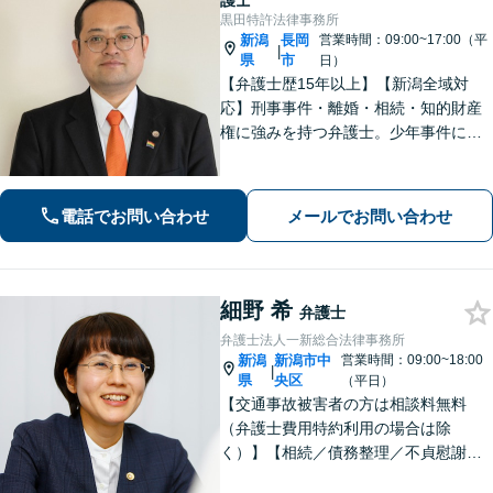
護士
黒田特許法律事務所
新潟
長岡
営業時間：09:00~17:00（平
|
県
市
日）
【弁護士歴15年以上】【新潟全域対
応】刑事事件・離婚・相続・知的財産
権に強みを持つ弁護士。少年事件にも
積極的に取り組んでいます。LGBTs関
連事件にも精通しております。地域の
みなさまのお力になれるよう問題解決
電話でお問い合わせ
メールでお問い合わせ
に努めますので、お気軽にご相談くだ
さい。
細野 希
弁護士
弁護士法人一新総合法律事務所
新潟
新潟市中
営業時間：09:00~18:00
|
県
央区
（平日）
【交通事故被害者の方は相談料無料
（弁護士費用特約利用の場合は除
く）】【相続／債務整理／不貞慰謝料
請求／労災は初回相談無料！】【労