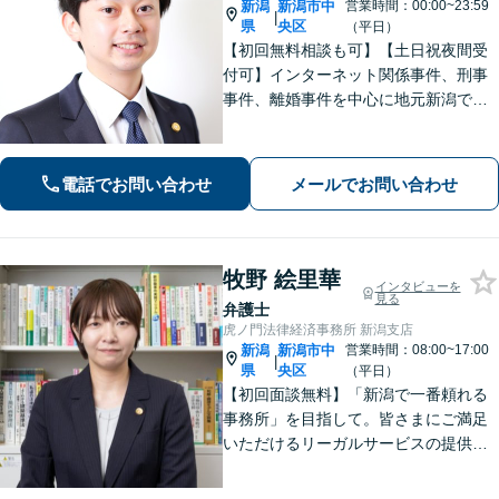
新潟
新潟市中
営業時間：00:00~23:59
|
県
央区
（平日）
【初回無料相談も可】【土日祝夜間受
付可】インターネット関係事件、刑事
事件、離婚事件を中心に地元新潟で弁
護士業一筋。若さと誠意と情熱を胸
に、依頼者様と真正面から向き合いま
す。
電話でお問い合わせ
メールでお問い合わせ
牧野 絵里華
インタビューを
見る
弁護士
虎ノ門法律経済事務所 新潟支店
新潟
新潟市中
営業時間：08:00~17:00
|
県
央区
（平日）
【初回面談無料】「新潟で一番頼れる
事務所」を目指して。皆さまにご満足
いただけるリーガルサービスの提供を
心掛け、当事者全員が前向きになれる
解決を導きます！離婚／相続／不動産