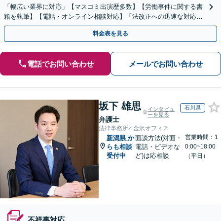
「幅広い業界に対応」【マスコミ出演歴多数】【労働事件に関する書
籍を執筆】【電話・オンライン相談対応】「法改正への迅速な対応」
「労務環境の整備でトラブルを未然に防ぐ」
料金表を見る
電話でお問い合わせ
メールでお問い合わせ
坂下 雄思
石川県
インタビュ
ーを見る
弁護士
法律事務所Z 金沢オフィス
営業時間：1
新潟県
か
面談方法(対面・
らも相談
電話・ビデオな
0:00~18:00
受付中
ど)は応相談
（平日）
不祥事対応