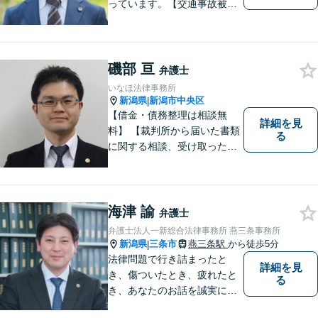
っています。【交通事故被害
者の方は相談料無料（弁護士
費用特約利用の場合は除
く）】【相続・債務整理・労
災・不貞慰謝料は相談料初回
磯部 亘
弁護士
無料】【顧問先企業300社以
いなほ法律事務所
上】
新潟県
新潟市中央区
|
【借金・債務整理は相談無
詳細を見
料】 【裁判所から届いた書類
る
に関する相談、受け取った督
促書・請求書・内容証明郵便
に関する相談は初回無料】
【提携駐車場有】 スピーディ
ーな対応を心がけておりま
海津 諭
弁護士
す。相談先をお探しの方もお
弁護士法人一新総合法律事務所 燕三条事務所
気軽にご相談ください。
新潟県
三条市
燕三条駅
から徒歩5分
|
法律問題で行き詰まったと
詳細を見
き、傷ついたとき、疲れたと
る
き、あなたのお話を誠実にお
聞きします【相続・債務整