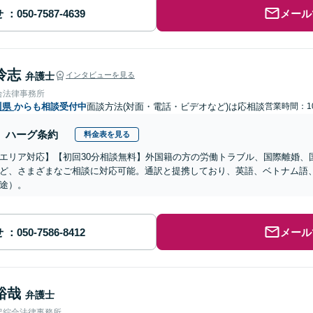
せ
メール
怜志
弁護士
インタビューを見る
合法律事務所
川県
からも相談受付中
面談方法(対面・電話・ビデオなど)は応相談
営業時間：10
ハーグ条約
料金表を見る
エリア対応】【初回30分相談無料】外国籍の方の労働トラブル、国際離婚、
ど、さまざまなご相談に対応可能。通訳と提携しており、英語、ベトナム語
途）。
せ
メール
裕哉
弁護士
沢綜合法律事務所