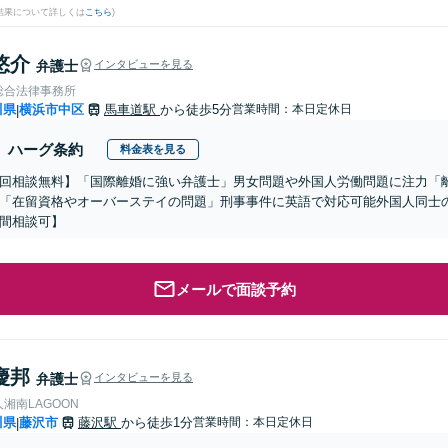
結果について詳しくは
こちら
)
悠介
弁護士
インタビューを見る
総合法律事務所
川県
横浜市中区
馬車道駅
から徒歩5分
営業時間：本日定休日
|
ハーグ条約
料金表を見る
初回相談無料】「国際離婚に強い弁護士」男女問題や外国人労働問題に注力「
「在留資格やオーバーステイの問題」刑事事件に英語で対応可能外国人同士
間相談可】
メールで面談予約
慶邦
弁護士
インタビューを見る
湘南LAGOON
川県
藤沢市
藤沢駅
から徒歩1分
営業時間：本日定休日
|