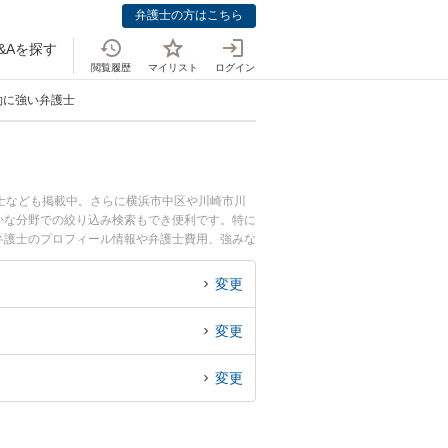
弁護士の方はこちら
&Aを探す
閲覧履歴
マイリスト
ログイン
約に強い弁護士
士なども掲載中。さらに横浜市中区や川崎市川
かな分野での絞り込み検索もでき便利です。特に
佳弁護士のプロフィール情報や弁護士費用、強みな
のトラブル解決の実績豊富な近くの弁護士を検索
すめです。
変更
変更
変更