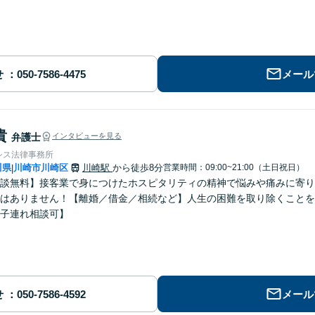
せ
メール
貴
弁護士
インタビューを見る
シス法律事務所
川県
川崎市川崎区
川崎駅
から徒歩8分
営業時間：09:00~21:00（土日祝日）
|
談無料】接客業で身につけたホスピタリティの精神で悩みや痛みに寄り
はありません！【離婚／借金／相続など】人生の困難を取り除くことを
子連れ相談可】
せ
メール