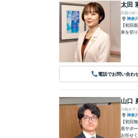
太田 
武蔵小杉
神奈
【初回面
来を切り
電話でお問い合わ
山口 
川崎オア
神奈
【初回無
底サポー
お任せく