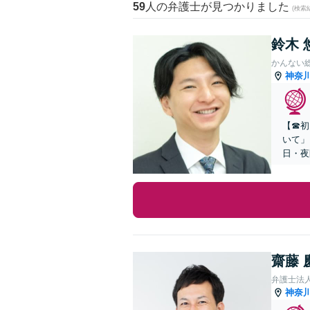
59
人の弁護士が見つかりました
(検索
鈴木 
かんない
神奈
【☎︎
いて」
日・夜
齋藤 
弁護士法人
神奈