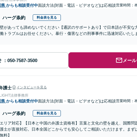
川県
からも相談受付中
面談方法(対面・電話・ビデオなど)は応相談
営業時間：
ハーグ条約
料金表を見る
壁があっても諦めないでください【通訳のサポートあり】で日本語が不安な
働トラブルはお任せください。暴行・傷害などの刑事事件に迅速対応いたし
せ
メール
弁護士
インタビューを見る
 LIGHT法律事務所
川県
からも相談受付中
面談方法(対面・電話・ビデオなど)は応相談
営業時間：
ハーグ条約
料金表を見る
エリア対応】【日本と中国の弁護士資格有】言葉と文化の壁を越え、国際問
護士が直接対応。日本全国どこからでも安心してご相談いただけます。まず
無料】