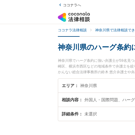
ココナラへ
ココナラ法律相談
神奈川県で法律相談でき
神奈川県のハーグ条約
神奈川県でハーグ条約に強い弁護士が59名見
崎区、横浜市西区などの地域条件で弁護士を絞
かんない総合法律事務所の鈴木 悠介弁護士や弁
どが注目されています。『神奈川県で土日や夜
したい』『初回相談無料でハーグ条約を法律相
エリア
神奈川県
相談内容
外国人・国際問題、ハーグ
詳細条件
未選択