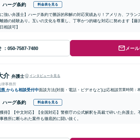
ハーグ条約
料金表を見る
に強い弁護士】ハーグ条約で勝訴的和解の対応実績あり！アメリカ、フラン
離婚の経験あり。互いの文化を尊重し、丁寧かつ的確な対応に努めます【藤沢
日相談可】
せ
メール
大介
弁護士
インタビューを見る
法律事務所
川県
からも相談受付中
面談方法(対面・電話・ビデオなど)は応相談
営業時間：
ハーグ条約
料金表を見る
獲得】【中文対応】【全国対応】警察庁の公式解釈を高裁で砕いた弁護士。
事務所に断られた案件も徹底的に闘い抜く。