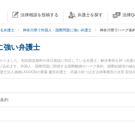
法律相談を投稿する
弁護士を探す
法律Q
る弁護士
神奈川県で外国人・国際問題に強い弁護士
神奈川県でハーグ条
に強い弁護士
つかりました。初回面談無料や休日面談に対応している弁護士、解決事例を持つ弁護
り込めます。外国人・国際問題に関係する国際離婚やハーグ条約、国際結婚等の細
護士法人湘南LAGOONの齋藤 慶邦弁護士、武蔵小杉つばき法律事務所の太田 彩
間に発生したハーグ条約のトラブルを今すぐに弁護士に相談したい』『ハーグ条約
談できる神奈川県内の弁護士に相談予約したい』などでお困りの相談者さんにおす
条約