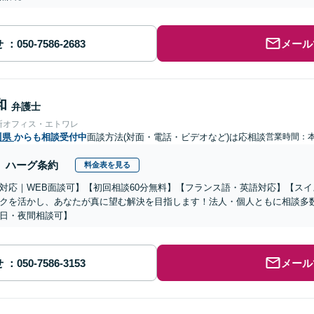
せ
メール
和
弁護士
所オフィス・エトワレ
川県
からも相談受付中
面談方法(対面・電話・ビデオなど)は応相談
営業時間：
ハーグ条約
料金表を見る
対応｜WEB面談可】【初回相談60分無料】【フランス語・英語対応】【ス
クを活かし、あなたが真に望む解決を目指します！法人・個人ともに相談多
日・夜間相談可】
せ
メール