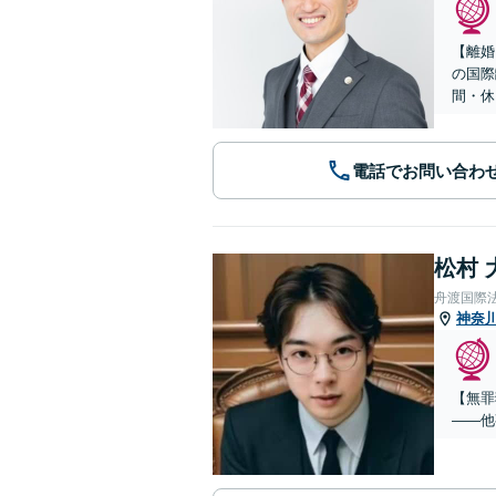
【離婚
の国際
間・休
電話でお問い合わ
松村 
舟渡国際
神奈
【無罪
——他