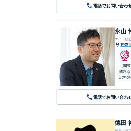
電話でお問い合わ
永山 
エイト総
神奈
【関東
問題な
訳料別
電話でお問い合わ
德田 
藤井・滝