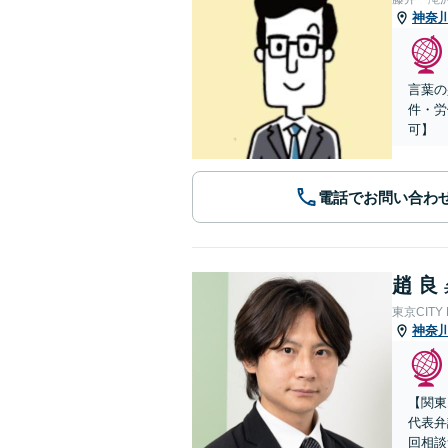
神奈
言葉の
件・労
可】
電話でお問い合わ
趙 良
東京CITY
神奈
【関東
代表弁
回相談