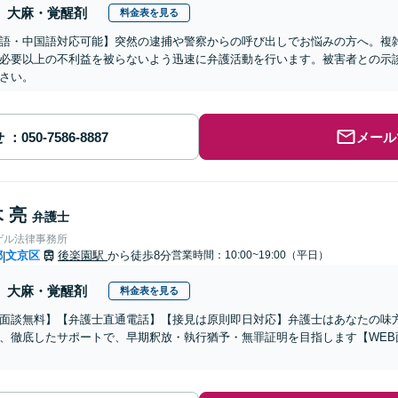
大麻・覚醒剤
料金表を見る
語・中国語対応可能】突然の逮捕や警察からの呼び出しでお悩みの方へ。複
必要以上の不利益を被らないよう迅速に弁護活動を行います。被害者との示
さい。
せ
メール
 亮
弁護士
ゲル法律事務所
都
文京区
後楽園駅
から徒歩8分
営業時間：10:00~19:00（平日）
|
大麻・覚醒剤
料金表を見る
面談無料】【弁護士直通電話】【接見は原則即日対応】弁護士はあなたの味
、徹底したサポートで、早期釈放・執行猶予・無罪証明を目指します【WEB