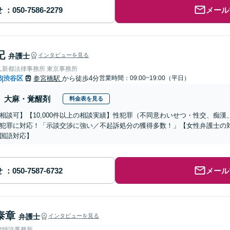
せ
メール
記
弁護士
インタビューを見る
人新都法律事務所 東京事務所
都
渋谷区
参宮橋駅
から徒歩4分
営業時間：09:00~19:00（平日）
|
大麻・覚醒剤
料金表を見る
相談可】【10,000件以上の相談実績】性犯罪（不同意わいせつ・性交、痴
犯罪に対応！「示談交渉に強い／不起訴処分の獲得多数！」【女性弁護士の
国語対応】
せ
メール
泰章
弁護士
インタビューを見る
律特許事務所