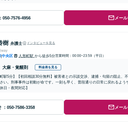
メール
玲樹
弁護士
インタビューを見る
way
都
中央区
人形町駅
から徒歩5分
営業時間：00:00~23:59（平日）
|
大麻・覚醒剤
料金表を見る
町駅5分】【初回相談30分無料】被害者との示談交渉、逮捕・勾留の阻止、
さい。刑事事件は初動が命です。一刻も早く、普段通りの日常に戻れるよう
休日・夜間対応】
せ
メール