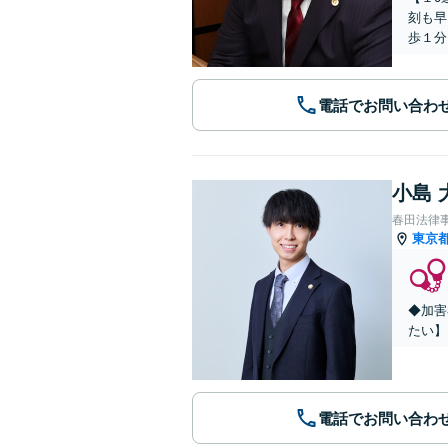
刻も早
歩１分
電話でお問い合わ
小島 
春田法律
東京
◆加害
たい】
電話でお問い合わ