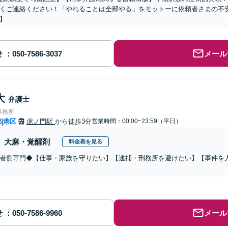
くご連絡ください！「やれることは全部やる」をモットーに依頼者さまの不
】
せ
メール
大
弁護士
事務所
都
港区
虎ノ門駅
から徒歩3分
営業時間：00:00~23:59（平日）
|
大麻・覚醒剤
料金表を見る
者側専門◆【仕事・家族を守りたい】【逮捕・刑務所を避けたい】【事件を
せ
メール