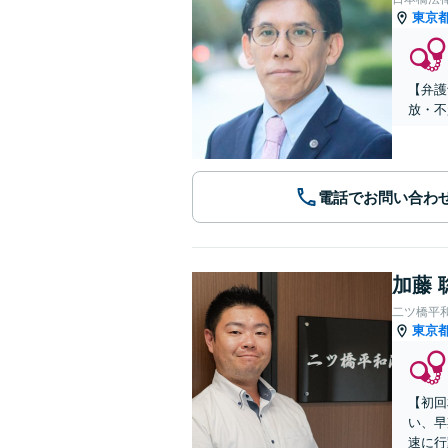
東京
【弁護
放・不起
電話でお問い合わ
加藤 
二ツ橋平
東京
【初回
い、早
速に行