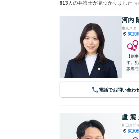
813
人の弁護士が見つかりました
(
河内 
東京スタ
東京
【刑事
す。犯
談専門
電話でお問い合わ
盧 麓
和田倉門
東京