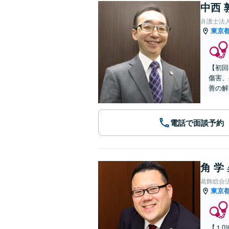
中西 
弁護士法
東京
【初回
傷害、
善の解
電話で面談予約
角 学
葛飾総合
東京
【１0