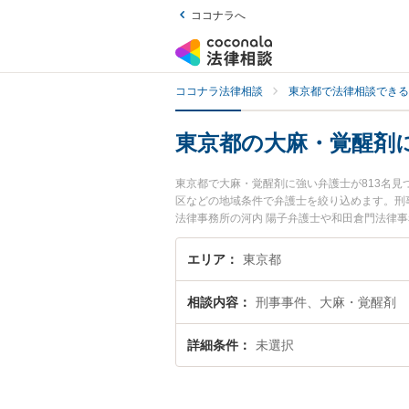
ココナラへ
ココナラ法律相談
東京都で法律相談できる
東京都の大麻・覚醒剤
東京都で大麻・覚醒剤に強い弁護士が813名
区などの地域条件で弁護士を絞り込めます。刑
法律事務所の河内 陽子弁護士や和田倉門法律事
『東京都で土日や夜間に発生した大麻・覚醒剤
料で大麻・覚醒剤を法律相談できる東京都内の
エリア
東京都
相談内容
刑事事件、大麻・覚醒剤
詳細条件
未選択