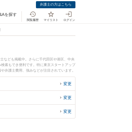
弁護士の方はこちら
&Aを探す
閲覧履歴
マイリスト
ログイン
士
護士なども掲載中。さらに千代田区や港区、中央
み検索もでき便利です。特に東京スタートアップ
情報や弁護士費用、強みなどが注目されています。
豊富な近くの弁護士を検索したい』『初回相談無
変更
変更
変更