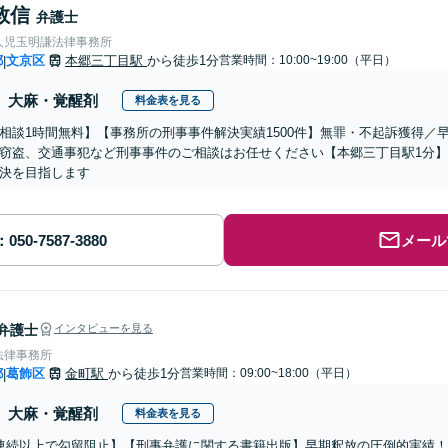
敦信
弁護士
人児玉明謙法律事務所
都
文京区
本郷三丁目駅
から徒歩1分
営業時間：10:00~19:00（平日）
|
大麻・覚醒剤
料金表を見る
相談1時間無料】【事務所の刑事事件解決実績1500件】無罪・不起訴獲得／
窃盗、交通事犯など刑事事件のご相談はお任せください【本郷三丁目駅1分
決を目指します
メール
弁護士
インタビューを見る
法律事務所
都
葛飾区
金町駅
から徒歩1分
営業時間：09:00~18:00（平日）
|
大麻・覚醒剤
料金表を見る
連続以上で勾留阻止】【刑事弁護に関する書籍出版】早期釈放の圧倒的実績