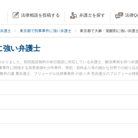
法律相談を投稿する
弁護士を探す
法律Q
弁護士
東京都で刑事事件に強い弁護士
東京都で大麻・覚醒剤に強い弁護
に強い弁護士
見つかりました。初回面談無料や休日面談に対応している弁護士、解決事例を持つ弁
事事件に関係する加害者側や少年事件、再犯・前科あり等の細かな分野での絞り込
務所の盧 麓弁護士、フリューゲル法律事務所 の佐々木 亮弁護士のプロフィール
のトラブルを今すぐに弁護士に相談したい』『大麻・覚醒剤のトラブル解決の実績
弁護士に相談予約したい』などでお困りの相談者さんにおすすめです。