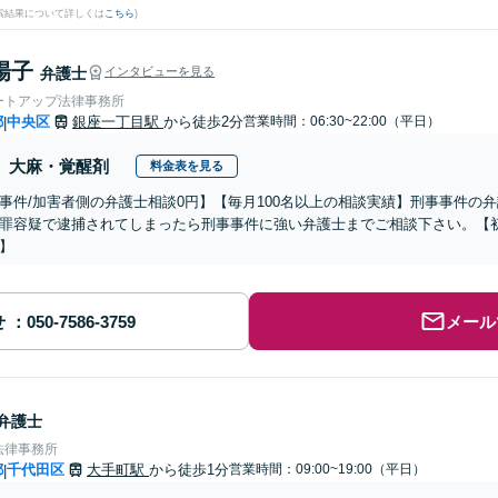
検索結果について詳しくは
こちら
)
陽子
弁護士
インタビューを見る
ートアップ法律事務所
都
中央区
銀座一丁目駅
から徒歩2分
営業時間：06:30~22:00（平日）
|
大麻・覚醒剤
料金表を見る
事件/加害者側の弁護士相談0円】【毎月100名以上の相談実績】刑事事件の
罪容疑で逮捕されてしまったら刑事事件に強い弁護士までご相談下さい。【初
】
せ
メール
弁護士
法律事務所
都
千代田区
大手町駅
から徒歩1分
営業時間：09:00~19:00（平日）
|