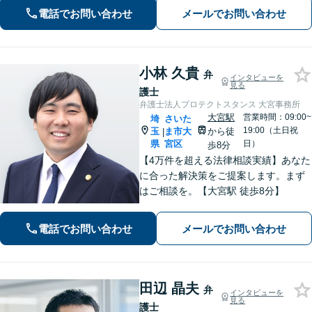
かした迅速な行動力でサポートしま
電話でお問い合わせ
メールでお問い合わせ
す。まずはお気軽にご相談ください。
小林 久貴
弁
インタビューを
見る
護士
弁護士法人プロテクトスタンス 大宮事務所
大宮駅
営業時間：09:00~
埼
さいた
19:00（土日祝
玉
ま市大
から徒
|
県
宮区
日）
歩8分
【4万件を超える法律相談実績】あなた
に合った解決策をご提案します。まず
はご相談を。【大宮駅 徒歩8分】
電話でお問い合わせ
メールでお問い合わせ
田辺 晶夫
弁
インタビューを
見る
護士