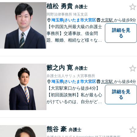
をお聞きになってからの判断
植松 勇貴
弁護士
で構いませんので、トラブル
岡野法律事務所 埼玉支店
でお困りの方は一人で悩ま
埼玉県
さいたま市大宮区
大宮駅
から徒歩9分
|
ず、一度お気軽にご相談下さ
【中四国九州最大級の弁護士
詳細を見
い。
事務所】交通事故、借金問
る
題、離婚、相続など様々な問
題について、「何度でも無
料」の相談を行っています！
まずはお気軽にご相談くださ
籔之内 寛
い！
弁護士
弁護士法人サリュ 大宮事務所
埼玉県
さいたま市大宮区
大宮駅
から徒歩4分
|
【大宮駅東口から徒歩4分】
詳細を見
【初回面談無料】私が最も心
る
がけているのは、自分がどん
なに辛くても笑顔でいられる
ようにすることです。【夜間
／休日対応可能】相談に来ら
熊谷 豪
れた方たちにとって最もいい
弁護士
筋道を示していきたいです。