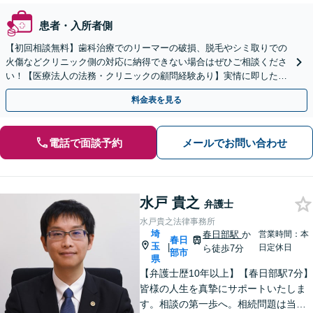
患者・入所者側
【初回相談無料】歯科治療でのリーマーの破損、脱毛やシミ取りでの
火傷などクリニック側の対応に納得できない場合はぜひご相談くださ
い！【医療法人の法務・クリニックの顧問経験あり】実情に即したア
ドバイスで、納得のできるトラブルの解決を目指します。
料金表を見る
電話で面談予約
メールでお問い合わせ
水戸 貴之
弁護士
水戸貴之法律事務所
埼
春日部駅
か
営業時間：本
春日
玉
|
日定休日
ら徒歩7分
部市
県
【弁護士歴10年以上】【春日部駅7分】
皆様の人生を真摯にサポートいたしま
す。相談の第一歩へ。相続問題は当事