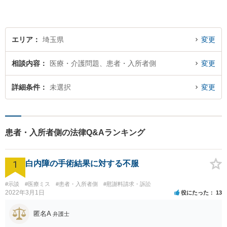
エリア
埼玉県
変更
相談内容
医療・介護問題、患者・入所者側
変更
詳細条件
未選択
変更
患者・入所者側の法律Q&Aランキング
1
白内障の手術結果に対する不服
#示談
#医療ミス
#患者・入所者側
#慰謝料請求・訴訟
2022年3月1日
役にたった
13
匿名A
弁護士