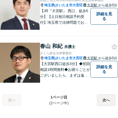
弁護士法人ALG＆Associates 埼玉法律事務所
我々とともに解決していきま
埼玉県
さいたま市大宮区
大宮駅
から徒歩5分
|
しょう。
【JR『大宮駅』 西口、徒歩5
詳細を見
分】【土日祝日相談予約受
る
付】埼玉県で法律問題でお困
りの方、豊富な実績と専門性
を持つ弁護士が、ともに解決
を目指します。どうぞお気軽
春山 和紀
にご相談ください。
弁護士
さくら総合法律事務所
埼玉県
さいたま市大宮区
大宮駅
から徒歩5分
|
【大宮駅西口徒歩3分】◆初回
詳細を見
相談1時間無料◆お困りごとが
る
ございましたら、まずは遠慮
なくご相談ください。早期解
決に向けて尽力いたします。
1ページ目
前へ
次へ
(2ページ中)