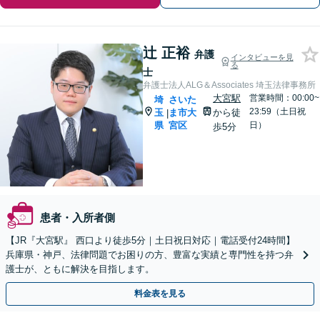
辻 正裕
弁護
インタビューを見
る
士
弁護士法人ALG＆Associates 埼玉法律事務所
大宮駅
営業時間：00:00~
埼
さいた
23:59（土日祝
玉
ま市大
から徒
|
県
宮区
日）
歩5分
患者・入所者側
【JR『大宮駅』 西口より徒歩5分｜土日祝日対応｜電話受付24時間】
兵庫県・神戸、法律問題でお困りの方、豊富な実績と専門性を持つ弁
護士が、ともに解決を目指します。
料金表を見る