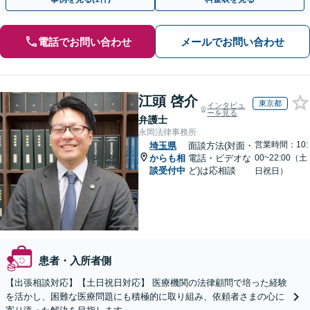
電話でお問い合わせ
メールでお問い合わせ
江頭 啓介
東京都
インタビュ
ーを見る
弁護士
永岡法律事務所
営業時間：10:
埼玉県
面談方法(対面・
からも相
電話・ビデオな
00~22:00（土
談受付中
ど)は応相談
日祝日）
患者・入所者側
【出張相談対応】【土日祝日対応】 医療機関の法律顧問で培った経験
を活かし、困難な医療問題にも積極的に取り組み、依頼者さまの心に