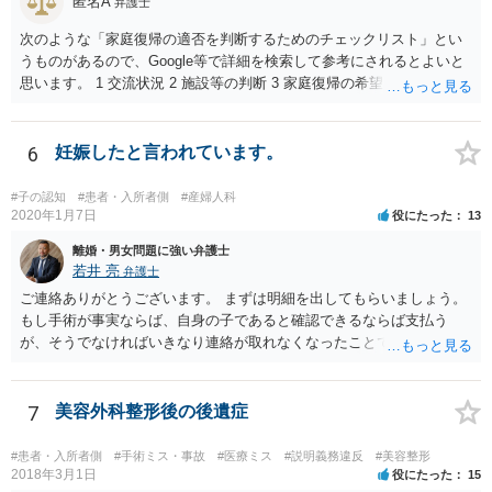
匿名A
弁護士
です。 なお、仮に裁判で勝ったとしても弟さんに資力がないと具体的
な回収をすることはできませんので、弟さんの財産への事前の仮差押
次のような「家庭復帰の適否を判断するためのチェックリスト」とい
え等もきちんと検討してくれる弁護士の方にご相談いただくことをお
うものがあるので、Google等で詳細を検索して参考にされるとよいと
勧めいたします。
思います。 1 交流状況 2 施設等の判断 3 家庭復帰の希望 4 保護者への
思い、愛着 5 健康・発育の状況 6 対人関係、情緒の安定 7 リスク回避
能力 8 引取りの希望 9 虐待の事実を認めていること 10 子どもの立場
に立った見方 11 衝動のコントロール 12 精神的安定 13 養育の知識・
6
妊娠したと言われています。
技術 14 関係機関への援助、関係構築の意思 15 地域、近隣における孤
立、トラブル 16 親族との関係 17 生活基盤の安定 18 子どもの心理的
#子の認知
#患者・入所者側
#産婦人科
居場所 19 地域の受入れ体制 20 地域の支援機能 お母様が別居して引き
2020年1月7日
役にたった
13
取るプランは、児童相談所側からすると、17・18あたりでネガティブ
離婚・男女問題に強い弁護士
に捉えられる可能性がありますので、たとえば、あなた自身が安定し
若井 亮
弁護士
た収入を有し、かつ、親族等の手厚い援助が得られ、お父様の影響を
ご連絡ありがとうございます。 まずは明細を出してもらいましょう。
排除できることを示さないかぎりはなかなか認められないように思わ
もし手術が事実ならば、自身の子であると確認できるならば支払う
れます。 児童相談所の担当者は、中には問題のあるかたもいるかもし
が、そうでなければいきなり連絡が取れなくなったことで不信感もあ
れませんが、基本的には子どもの立場に立って動こうとされているか
るし、自身の子であるか疑問に残る点もあるので、支払えないと回答
たが多いと思いますので、敵対関係ではなく、友好関係を築かれると
してはいかがでしょうか。 代理人となる場合ですが、事務所ごとにま
よいかと存じます。また、敵対関係になると10・11・12・14あたりで
ちまちです。 弊所の場合、交渉をお受けするとなると20万円くらいが
7
美容外科整形後の後遺症
ネガティブな評価を付けられるので、家庭復帰の可能性をどんどん狭
多いかと思います。
めることになってしまいます。
#患者・入所者側
#手術ミス・事故
#医療ミス
#説明義務違反
#美容整形
2018年3月1日
役にたった
15