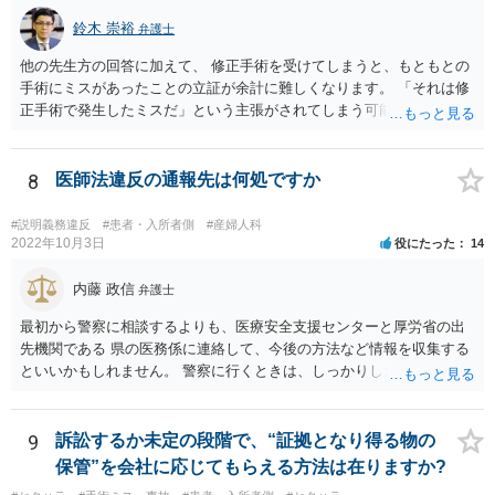
鈴木 崇裕
弁護士
他の先生方の回答に加えて、 修正手術を受けてしまうと、もともとの
手術にミスがあったことの立証が余計に難しくなります。 「それは修
正手術で発生したミスだ」という主張がされてしまう可能性があるか
らです。 心身の苦痛はあるでしょうけれども、損害賠償請求などをご
検討なさっているのであれば、修正手術を受けるまえに弁護士に相談
して対応を決めることを強くお勧めいたします。
8
医師法違反の通報先は何処ですか
#説明義務違反
#患者・入所者側
#産婦人科
2022年10月3日
役にたった
14
内藤 政信
弁護士
最初から警察に相談するよりも、医療安全支援センターと厚労省の出
先機関である 県の医務係に連絡して、今後の方法など情報を収集する
といいかもしれません。 警察に行くときは、しっかりした被害届ある
いは告発状を作成、持参して、相談に行くといいでしょう。
9
訴訟するか未定の段階で、“証拠となり得る物の
保管”を会社に応じてもらえる方法は在りますか?