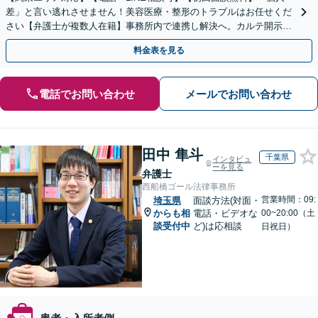
差」と言い逃れさせません！美容医療・整形のトラブルはお任せくだ
さい【弁護士が複数人在籍】事務所内で連携し解決へ。カルテ開示や
返金・賠償請求をサポートいたします【休日夜間面談可】
料金表を見る
電話でお問い合わせ
メールでお問い合わせ
田中 隼斗
千葉県
インタビュ
ーを見る
弁護士
西船橋ゴール法律事務所
営業時間：09:
埼玉県
面談方法(対面・
からも相
電話・ビデオな
00~20:00（土
談受付中
ど)は応相談
日祝日）