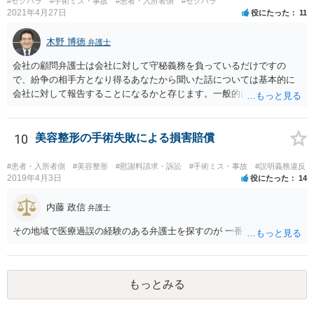
#セクハラ
#手術ミス・事故
#患者・入所者側
#セクハラ
2021年4月27日
役にたった
11
木野 博徳
弁護士
会社の顧問弁護士は会社に対して守秘義務を負っているだけですの
で、紛争の相手方となり得るあなたから聞いた話については基本的に
会社に対して報告することになるかと存じます。一般的に弁護士かぎ
りの話にしてほしいという相手方の要望を受け容れることは状況によ
ってはあるかもしれませんが、相手方に誤解を与える可能性があり、
利益相反の問題が生じうるのでそういった要請は拒絶する場合が大半
10
美容整形の手術失敗による損害賠償
でしょうし、とりわけ今回の状況において弁護士かぎりの話にしてほ
しいという要望を受け容れる弁護士はほとんどいないと思います。 会
#患者・入所者側
#美容整形
#慰謝料請求・訴訟
#手術ミス・事故
#説明義務違反
社内の部署に相談した場合についても通常は会社内で情報共有が図ら
2019年4月3日
役にたった
14
れるでしょうから、結局のところ、関係資料等をまとめて一度弁護士
に相談した上で、事案の見通し等を示してもらい、訴訟するかどうか
内藤 政信
弁護士
を早急に決断された方が良いかと存じます。訴訟提起を選択される場
その地域で医療過誤の経験のある弁護士を探すのが 一番近道だね。
合は、通常、会社が隠蔽のため過去の記録を廃棄すること等を防ぐた
め、弁護士と相談の上、訴え提起前の証拠保全の要否等を検討するこ
とになります。 いずれにせよ、あなたの動きを悟られた場合、少なく
とも一般論としては会社が隠蔽工作を行う可能性があるため、慎重な
もっとみる
対応が必要になってくるかと存じます。