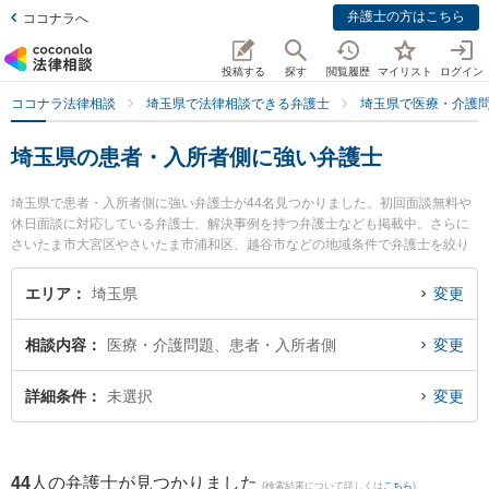
弁護士の方はこちら
ココナラへ
投稿する
探す
閲覧履歴
マイリスト
ログイン
ココナラ法律相談
埼玉県で法律相談できる弁護士
埼玉県で医療・介護
埼玉県の患者・入所者側に強い弁護士
埼玉県で患者・入所者側に強い弁護士が44名見つかりました。初回面談無料や
休日面談に対応している弁護士、解決事例を持つ弁護士なども掲載中。さらに
さいたま市大宮区やさいたま市浦和区、越谷市などの地域条件で弁護士を絞り
込めます。医療・介護問題に関係する歯科治療ミスや美容整形のトラブル、産
婦人科の訴訟等の細かな分野での絞り込み検索もでき便利です。特に深谷駅前
エリア
埼玉県
変更
法律事務所の小屋野 匡弁護士や弁護士法人ALG＆Associates 埼玉法律事務所の
辻 正裕弁護士、水戸貴之法律事務所の水戸 貴之弁護士のプロフィール情報や弁
相談内容
医療・介護問題、患者・入所者側
変更
護士費用、強みなどが注目されています。『埼玉県で土日や夜間に発生した患
者・入所者側のトラブルを今すぐに弁護士に相談したい』『患者・入所者側の
トラブル解決の実績豊富な近くの弁護士を検索したい』『初回相談無料で患
詳細条件
未選択
変更
者・入所者側を法律相談できる埼玉県内の弁護士に相談予約したい』などでお
困りの相談者さんにおすすめです。
44
人の弁護士が見つかりました
(検索結果について詳しくは
こちら
)