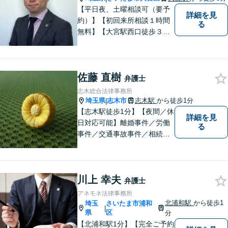
【平日夜、土曜相談可（要予
詳細を見
約）】【初回来所相談１時間
る
無料】【大宮駅西口徒歩３分
（そごう近く）】【エレベー
ター有】 「ご相談内容をよく
聞き、懇切、丁寧に」をモッ
佐藤 直樹
トーにしています。
弁護士
志木総合法律事務所
埼玉県
志木市
志木駅
から徒歩1分
|
【志木駅徒歩1分】【夜間／休
詳細を見
日対応可能】離婚事件／労働
る
事件／交通事故事件／相続事
件／土地建物明渡請求事件等
幅広く対応。クレプトマニア
弁護の顕著な実績。夜間の法
川上 幸夫
律相談・打ち合わせに力を入
弁護士
れています。【万全のコロナ
アネモネ法律事務所
対策】お気軽にご相談くださ
北浦和駅
から徒歩1
埼玉
さいたま市浦和
|
い。
県
区
分
【北浦和駅1分】【完全ご予約