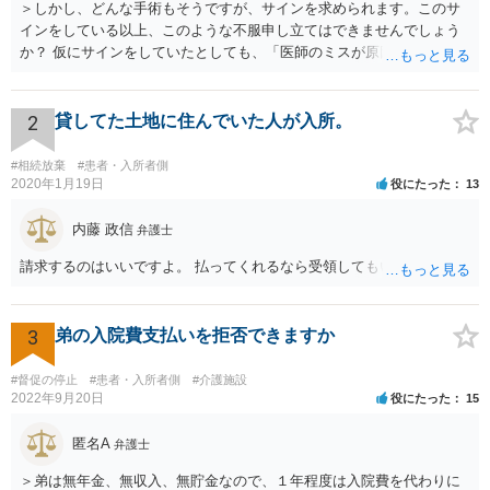
＞しかし、どんな手術もそうですが、サインを求められます。このサ
インをしている以上、このような不服申し立てはできませんでしょう
か？ 仮にサインをしていたとしても、「医師のミスが原因で老眼がひ
どくなったといえるような場合」や「白内障の手術の合併症として老
眼が悪化することがあるにもかかわらず、全く説明されなかったよう
な場合」には、請求することは可能です。
2
貸してた土地に住んでいた人が入所。
#相続放棄
#患者・入所者側
2020年1月19日
役にたった
13
内藤 政信
弁護士
請求するのはいいですよ。 払ってくれるなら受領してもいいですよ。
3
弟の入院費支払いを拒否できますか
#督促の停止
#患者・入所者側
#介護施設
2022年9月20日
役にたった
15
匿名A
弁護士
＞弟は無年金、無収入、無貯金なので、１年程度は入院費を代わりに