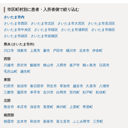
市区町村別に患者・入所者側で絞り込む
さいたま市内
さいたま市西区
さいたま市北区
さいたま市大宮区
さいたま市見沼区
さいたま市中央区
さいたま市桜区
さいたま市浦和区
さいたま市南区
さいたま市緑区
さいたま市岩槻区
県央 (さいたま市外)
川口市
鴻巣市
上尾市
蕨市
戸田市
桶川市
北本市
伊奈町
西部
川越市
所沢市
飯能市
狭山市
入間市
坂戸市
鶴ヶ島市
日高市
毛呂山町
越生町
東部
行田市
加須市
春日部市
羽生市
草加市
越谷市
久喜市
八潮市
三郷市
蓮田市
幸手市
吉川市
白岡市
宮代町
杉戸町
松伏町
北部
熊谷市
本庄市
深谷市
美里町
神川町
上里町
寄居町
南西部
朝霞市
志木市
和光市
新座市
富士見市
ふじみ野市
三芳町