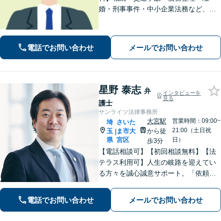
婚・刑事事件・中小企業法務など、お
困りごとは気兼ねなくご相談くださ
い！一人ひとり真摯に向き合い、解決
へと導きます【休日夜間対応】【上福
電話でお問い合わせ
メールでお問い合わせ
岡駅8分】【駐車場あり】
星野 泰志
弁
インタビューを
見る
護士
サンライツ法律事務所
大宮駅
営業時間：09:00~
埼
さいた
21:00（土日祝
玉
ま市大
から徒
|
県
宮区
日）
歩3分
【電話相談可】【初回相談無料】【法
テラス利用可】人生の岐路を迎えてい
る方々を誠心誠意サポート。「依頼者
さまとの対話を大事にしています」男
女問題／借金問題／相続／企業法務／
電話でお問い合わせ
メールでお問い合わせ
刑事事件／交通事故／労働問題など、
幅広く対応【完全個室】【大宮駅3分】