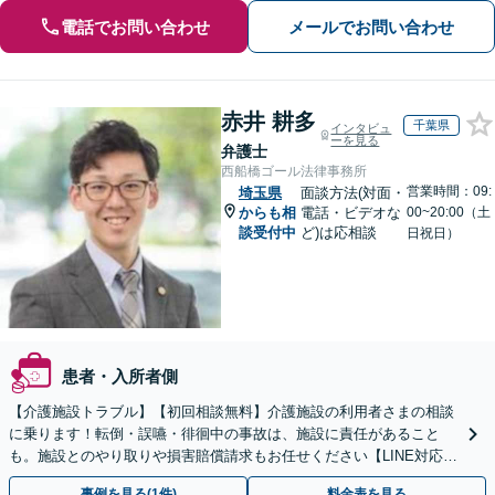
電話でお問い合わせ
メールでお問い合わせ
赤井 耕多
千葉県
インタビュ
ーを見る
弁護士
西船橋ゴール法律事務所
営業時間：09:
埼玉県
面談方法(対面・
からも相
電話・ビデオな
00~20:00（土
談受付中
ど)は応相談
日祝日）
患者・入所者側
【介護施設トラブル】【初回相談無料】介護施設の利用者さまの相談
に乗ります！転倒・誤嚥・徘徊中の事故は、施設に責任があること
も。施設とのやり取りや損害賠償請求もお任せください【LINE対応
可】【夜間・休日面談可】【関東エリア対応】
事例を見る(1件)
料金表を見る