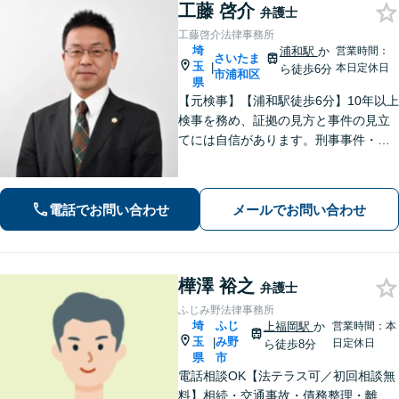
工藤 啓介
弁護士
工藤啓介法律事務所
埼
浦和駅
か
営業時間：
さいたま
玉
|
本日定休日
ら徒歩6分
市浦和区
県
【元検事】【浦和駅徒歩6分】10年以上
検事を務め、証拠の見方と事件の見立
てには自信があります。刑事事件・離
婚等の家事事件・企業法務のご相談を
お受けしております。まずはお問い合
わせ下さい。
電話でお問い合わせ
メールでお問い合わせ
樺澤 裕之
弁護士
ふじみ野法律事務所
埼
ふじ
上福岡駅
か
営業時間：本
玉
み野
|
日定休日
ら徒歩8分
県
市
電話相談OK【法テラス可／初回相談無
料】相続・交通事故・債務整理・離