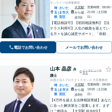
サンライツ法律事務所
大宮駅
営業時間：09:00~
埼
さいた
21:00（土日祝
玉
ま市大
から徒
|
県
宮区
日）
歩3分
【電話相談可】【初回相談無料】【法
テラス利用可】人生の岐路を迎えてい
る方々を誠心誠意サポート。「依頼者
さまとの対話を大事にしています」男
女問題／借金問題／相続／企業法務／
電話でお問い合わせ
メールでお問い合わせ
刑事事件／交通事故／労働問題など、
幅広く対応【完全個室】【大宮駅3分】
山本 晶彦
弁
インタビューを
見る
護士
弁護士法人プロテクトスタンス 大宮事務所
大宮駅
営業時間：09:00~
埼
さいた
19:00（土日祝
玉
ま市大
から徒
|
県
宮区
日）
歩8分
【4万件を超える法律相談実績】あなた
に合った解決策をご提案します。まず
はご相談を。【大宮駅 徒歩8分】