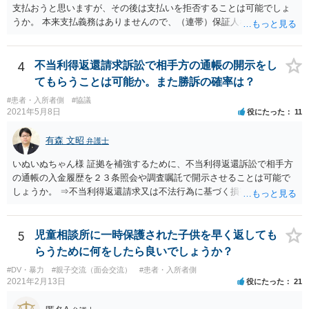
支払おうと思いますが、その後は支払いを拒否することは可能でしょ
うか。 本来支払義務はありませんので、（連帯）保証人などにならな
ければ、支払いを拒絶することは可能です。
4
不当利得返還請求訴訟で相手方の通帳の開示をし
てもらうことは可能か。また勝訴の確率は？
#患者・入所者側
#協議
2021年5月8日
役にたった
11
有森 文昭
弁護士
いぬいぬちゃん様 証拠を補強するために、不当利得返還訴訟で相手方
の通帳の入金履歴を２３条照会や調査嘱託で開示させることは可能で
しょうか。 ⇒不当利得返還請求又は不法行為に基づく損害賠償請求の
いずれかになるものと思いますが、その裁判手続きの中で、調査嘱託
等を行うことは十分考えられます。もっとも、網羅的な探索的調査と
なることを裁判所は忌避しますので、具体的な期間等を特定して行う
5
児童相談所に一時保護された子供を早く返しても
必要があります。 不正引き出しと入金の金額と日付がすべて一致して
らうために何をしたら良いでしょうか？
いた場合勝訴の確率はどのくらいでしょうか。 ⇒誠に恐縮ですが、勝
#DV・暴力
#親子交流（面会交流）
#患者・入所者側
訴の確率をこの場でお伝えすることはできませんので、個別に依頼し
2021年2月13日
役にたった
21
た弁護士にご相談いただき、ご質問ください。 一般的な回答となり恐
縮ですが、使途不明金訴訟の場合には、よくて５分５分というところ