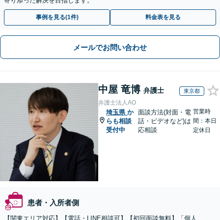
寄り添った解決を目指します。
事例を見る(1件)
料金表を見る
メールでお問い合わせ
中屋 竜博
弁護士
東京都
弁護士法人AO
営業時
埼玉県
か
面談方法(対面・電
らも相談
話・ビデオなど)は
間：本日
受付中
応相談
定休日
患者・入所者側
【関東エリア対応】【電話・LINE相談可】【初回面談無料】「個人