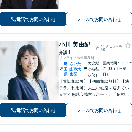
者同士ではなく弁護士を挟みましょ
う。交通事故は弁護士登録以来、多数
の取り扱い経験があります。【当日・
電話でお問い合わせ
メールでお問い合わせ
土日祝日・夜間・応相談対応可能】
小川 美由紀
インタビューを
見る
弁護士
サンライツ法律事務所
大宮駅
営業時間：09:00~
埼
さいた
21:00（土日祝
玉
ま市大
から徒
|
県
宮区
日）
歩3分
【電話相談可】【初回相談無料】【法
テラス利用可】人生の岐路を迎えてい
る方々を誠心誠意サポート。「依頼者
さまとの対話を大事にしています」男
女問題／借金問題／相続／企業法務／
電話でお問い合わせ
メールでお問い合わせ
刑事事件／交通事故／労働問題など、
幅広く対応【完全個室】【大宮駅3分】