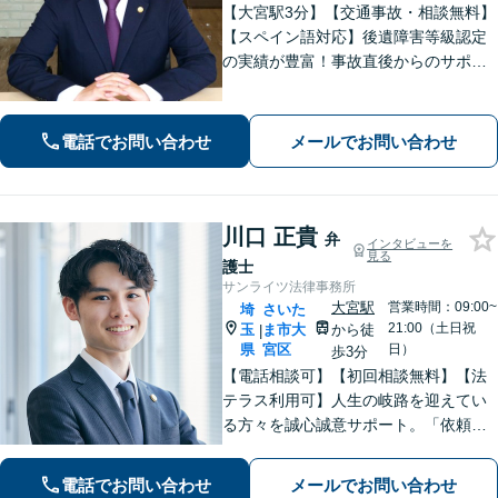
【大宮駅3分】【交通事故・相談無料】
【スペイン語対応】後遺障害等級認定
の実績が豊富！事故直後からのサポー
トで早期解決「後遺障害異議申立によ
り1100万円増額」「債務整理に豊富な
実績あり」最適な債務整理手段をご提
電話でお問い合わせ
メールでお問い合わせ
案【分割・後払い応相談】
川口 正貴
弁
インタビューを
見る
護士
サンライツ法律事務所
大宮駅
営業時間：09:00~
埼
さいた
21:00（土日祝
玉
ま市大
から徒
|
県
宮区
日）
歩3分
【電話相談可】【初回相談無料】【法
テラス利用可】人生の岐路を迎えてい
る方々を誠心誠意サポート。「依頼者
さまとの対話を大事にしています」男
女問題／借金問題／相続／企業法務／
電話でお問い合わせ
メールでお問い合わせ