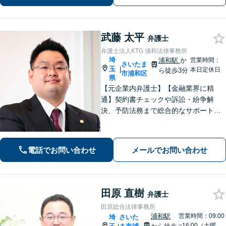
刑事事件／交通事故／労働問題など、
幅広く対応【完全個室】【大宮駅3分】
武藤 太平
弁護士
弁護士法人KTG 浦和法律事務所
埼
浦和駅
か
営業時間：
さいたま
玉
|
本日定休日
ら徒歩3分
市浦和区
県
【元企業内弁護士】【金融業界に精
通】契約書チェックや訴訟・紛争解
決、予防法務まで総合的なサポートが
可能です。債権回収の実績も多数！
【ワンストップサービスの提供】
電話でお問い合わせ
メールでお問い合わせ
田原 直樹
弁護士
田原総合法律事務所
浦和駅
営業時間：09:00
埼
さいた
~16:00（土曜