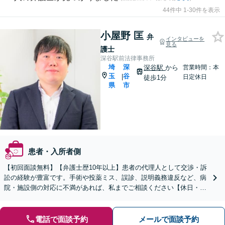
44件中 1-30件を表示
小屋野 匡
弁
インタビューを
見る
護士
深谷駅前法律事務所
埼
深
深谷駅
から
営業時間：本
玉
谷
|
日定休日
徒歩1分
県
市
患者・入所者側
【初回面談無料】【弁護士歴10年以上】患者の代理人として交渉・訴
訟の経験が豊富です。手術や投薬ミス、誤診、説明義務違反など、病
院・施設側の対応に不満があれば、私までご相談ください【休日・夜
間相談可】【深谷駅1分】【出張相談可】
電話で面談予約
メールで面談予約