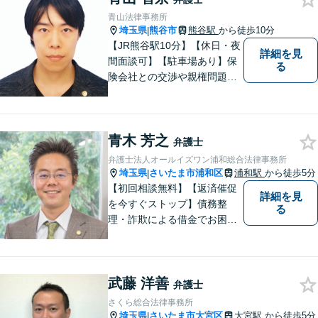
青山法律事務所
埼玉県
熊谷市
熊谷駅
から徒歩10分
|
【JR熊谷駅10分】【休日・夜
詳細を見
間面談可】【駐車場あり】保
る
険会社との交渉や親権問題、
逮捕直後の対応など、それぞ
れの事情に応じた柔軟な支援
を行います。 「弁護士は敷居
青木 芳之
が高い」と感じる方も、まず
弁護士
はお気持ちをお聞かせくださ
弁護士法人オールイズワン浦和総合法律事務所
い。
埼玉県
さいたま市浦和区
浦和駅
から徒歩5分
|
【初回相談無料】【返済催促
詳細を見
を今すぐストップ】債務整
る
理・詐欺による借金でお困り
の方はお早めにご相談くださ
い。多くのお客様から高評価
をいただいています。【浦和
武藤 洋善
駅5分】【プライバシー配慮】
弁護士
【平日22時・土日祝20時ま
さくら総合法律事務所
で】【弁護士歴10年以上】
埼玉県
さいたま市大宮区
大宮駅
から徒歩5分
|