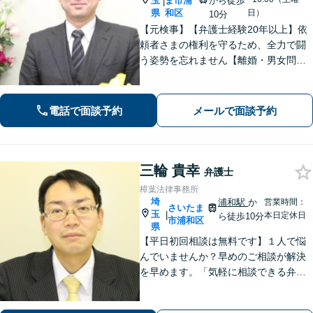
玉
ま市浦
から徒歩
|
県
和区
日）
10分
【元検事】【弁護士経験20年以上】依
頼者さまの権利を守るため、全力で闘
う姿勢を忘れません【離婚・男女問
題】DV・ハラスメント問題はお任せく
ださい【相続・遺言】特別受益や寄与
分・遺留分にも積極的に対応【夜間／
電話で面談予約
メールで面談予約
休日の相談可能】
三輪 貴幸
弁護士
樟葉法律事務所
埼
浦和駅
か
営業時間：
さいたま
玉
|
本日定休日
ら徒歩10分
市浦和区
県
【平日初回相談は無料です】１人で悩
んでいませんか？早めのご相談が解決
を早めます。「気軽に相談できる弁護
士」として企業法務、相続から借金問
題まで広く対応。裁判所隣の立地を活