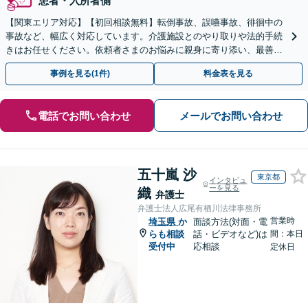
患者・入所者側
【関東エリア対応】【初回相談無料】転倒事故、誤嚥事故、徘徊中の
事故など、幅広く対応しています。介護施設とのやり取りや法的手続
きはお任せください。依頼者さまのお悩みに親身に寄り添い、最善の
結果が得られるように尽力いたします。
事例を見る(1件)
料金表を見る
電話でお問い合わせ
メールでお問い合わせ
五十嵐 沙
東京都
インタビュ
ーを見る
織
弁護士
弁護士法人広尾有栖川法律事務所
営業時
埼玉県
か
面談方法(対面・電
らも相談
話・ビデオなど)は
間：本日
受付中
応相談
定休日