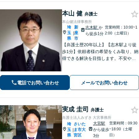
本山 健
弁護士
本山健法律事務所
埼
新
志木駅
か
営業時間：10:00~1
玉
座
|
2:00（土曜日）
ら徒歩1分
県
市
【弁護士歴20年以上】【志木駅より徒
歩1分】依頼者様の希望をくみ取り、納
得できる解決を目指します。不安や疑
問に寄り添いながら適切なご説明をい
たします。男女問題・債務整理・刑事
事件／何でも遠慮せずご相談ください
電話でお問い合わせ
メールでお問い合わせ
【初回面談無料（30分まで）】
実成 圭司
弁護士
弁護士法人みずき 大宮事務所
大宮駅
営業時間：09:30
埼
さいた
~18:00（土曜
玉
ま市大
から徒歩
|
県
宮区
日）
3分