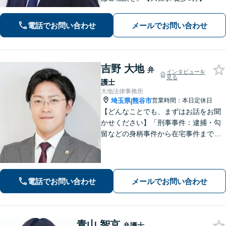
電話でお問い合わせ
メールでお問い合わせ
吉野 大地
弁
インタビューを
見る
護士
大地法律事務所
埼玉県
熊谷市
営業時間：本日定休日
|
【どんなことでも、まずはお話をお聞
かせください】「刑事事件：逮捕・勾
留などの身柄事件から在宅事件まで、
捜査段階から迅速に対応し、接見・示
談交渉・不起訴に向けた弁護活動を行
います。」
電話でお問い合わせ
メールでお問い合わせ
青山 智京
弁護士