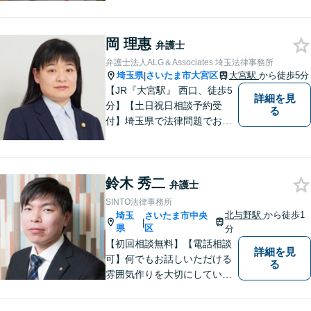
を図っています。どうぞお気
軽にご相談ください。
岡 理惠
弁護士
弁護士法人ALG＆Associates 埼玉法律事務所
埼玉県
さいたま市大宮区
大宮駅
から徒歩5分
|
【JR『大宮駅』 西口、徒歩5
詳細を見
分】【土日祝日相談予約受
る
付】埼玉県で法律問題でお困
りの方、豊富な実績と専門性
を持つ弁護士が、ともに解決
を目指します。どうぞお気軽
鈴木 秀二
にご相談ください。
弁護士
SINTO法律事務所
北与野駅
から徒歩1
埼玉
さいたま市中央
|
県
区
分
【初回相談無料】【電話相談
詳細を見
可】何でもお話しいただける
る
雰囲気作りを大切にしていま
す。弁護士に実際にご依頼な
さるかどうかは、アドバイス