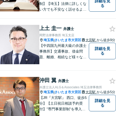
詳細を見
制】【埼玉】法律に詳しくな
る
い方でも不安なく話せるよ
う、わかりやすくご説明する
ことを心がけています。 難し
く感じがちな法律問題も、少
上土 圭一
弁護士
しずつ一緒に整理していきま
岡野法律事務所 埼玉支店
しょう。
埼玉県
さいたま市大宮区
大宮駅
から徒歩9分
|
【中四国九州最大級の弁護士
詳細を見
事務所】交通事故、借金問
る
題、離婚、相続など様々な問
題について、「何度でも無
料」の相談を行っています！
まずはお気軽にご相談くださ
沖田 翼
い！
弁護士
弁護士法人ALG＆Associates 埼玉法律事務所
埼玉県
さいたま市大宮区
大宮駅
から徒歩5分
|
【JR『大宮駅』 西口、徒歩5
詳細を見
分】【土日祝日相談予約受
る
付】"専門事業部制"を導入
し、所属弁護士の専門性強化