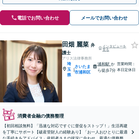
電話でお問い合わせ
メールでお問い合わせ
田畑 麗菜
弁
インタビューを
見る
護士
アリス法律事務所
埼
浦和駅
か
営業時間：
さいたま
玉
|
本日定休日
ら徒歩7分
市浦和区
県
消費者金融の債務整理
【初回相談無料】「迅速な対応ですぐに督促をストップ！」生活再建
を丁寧にサポート【破産管財人の経験あり】「お一人おひとりに最適
な手続きをアドバイス」依頼者さまの状況に合わせ、最適な債務整理