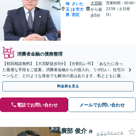
大宮駅
営業時間：00:00~
埼
さいた
23:59（土日祝
玉
ま市大
から徒
|
県
宮区
日）
歩5分
消費者金融の債務整理
【初回相談無料】【大宮駅徒歩5分】【分割払い可】「あなたに合っ
た最適な手段をご提案」消費者金融からの借入れ、リボ払い、住宅ロ
ーンなど、どのような借金でも解決の道はあります。私とともに最善
の解決を図りましょう【安心の完全個室対応／秘密厳守】
料金表を見る
電話でお問い合わせ
メールでお問い合わせ
廣部 俊介
弁
インタビューを