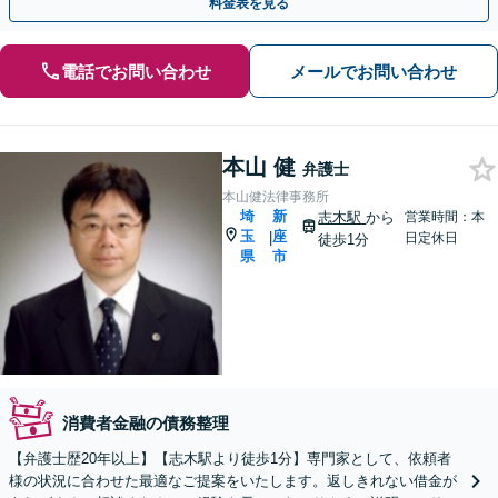
料金表を見る
電話でお問い合わせ
メールでお問い合わせ
本山 健
弁護士
本山健法律事務所
埼
新
志木駅
から
営業時間：本
玉
座
|
日定休日
徒歩1分
県
市
消費者金融の債務整理
【弁護士歴20年以上】【志木駅より徒歩1分】専門家として、依頼者
様の状況に合わせた最適なご提案をいたします。返しきれない借金が