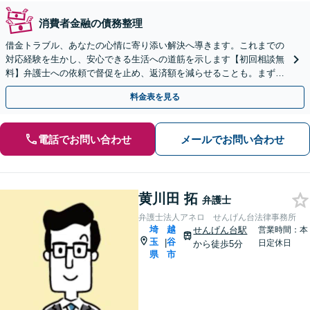
消費者金融の債務整理
借金トラブル、あなたの心情に寄り添い解決へ導きます。これまでの
対応経験を生かし、安心できる生活への道筋を示します【初回相談無
料】弁護士への依頼で督促を止め、返済額を減らせることも。まずは
ご相談ください【分割払い可】
料金表を見る
電話でお問い合わせ
メールでお問い合わせ
黄川田 拓
弁護士
弁護士法人アネロ せんげん台法律事務所
埼
越
せんげん台駅
営業時間：本
玉
谷
|
日定休日
から徒歩5分
県
市