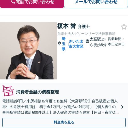
電話でお問い合わせ
メールでお問い合わせ
榎本 誉
弁護士
弁護士法人グリーンリーフ法律事務所
埼
大宮駅
か
営業時間：
さいたま
玉
|
本日定休日
ら徒歩5分
市大宮区
県
消費者金融の債務整理
電話相談0円／来所相談も何度でも無料【大宮駅5分】自己破産と個人
再生の弁護士費用は「着手金1万円／分割払い対応可」【個人再生の
事務所実績は累計600件以上】法人破産の実績も豊富【休日・夜間O
K】オンライン相談もできます
料金表を見る