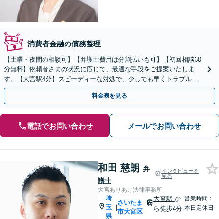
消費者金融の債務整理
【土曜・夜間の相談可】【弁護士費用は分割払いも可】【初回相談30
分無料】依頼者さまの状況に応じて、最適な手段をご提案いたしま
す。【大宮駅4分】スピーディーな対処で、少しでも早くトラブルを
解決します！
料金表を見る
電話でお問い合わせ
メールでお問い合わせ
和田 慈朗
弁
インタビューを
見る
護士
大宮ありあけ法律事務所
埼
大宮駅
か
営業時間：
さいたま
玉
|
本日定休日
ら徒歩4分
市大宮区
県