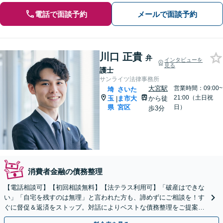
電話で面談予約
メールで面談予約
川口 正貴
弁
インタビューを
見る
護士
サンライツ法律事務所
大宮駅
営業時間：09:00~
埼
さいた
21:00（土日祝
玉
ま市大
から徒
|
県
宮区
日）
歩3分
消費者金融の債務整理
【電話相談可】【初回相談無料】【法テラス利用可】「破産はできな
い」「自宅を残すのは無理」と言われた方も、諦めずにご相談を！す
ぐに督促＆返済をストップ。対話によりベストな債務整理をご提案し
ます。法人破産も実績多数【完全個室】【大宮駅3分】