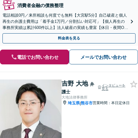
消費者金融の債務整理
電話相談0円／来所相談も何度でも無料【大宮駅5分】自己破産と個人
再生の弁護士費用は「着手金1万円／分割払い対応可」【個人再生の
事務所実績は累計600件以上】法人破産の実績も豊富【休日・夜間O
K】オンライン相談もできます
料金表を見る
電話でお問い合わせ
メールでお問い合わせ
吉野 大地
弁
インタビューを
見る
護士
大地法律事務所
埼玉県
熊谷市
営業時間：本日定休日
|