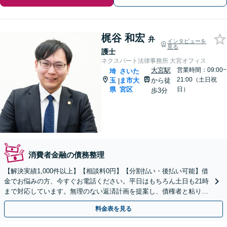
梶谷 和宏
弁
インタビューを
見る
護士
ネクスパート法律事務所 大宮オフィス
大宮駅
営業時間：09:00~
埼
さいた
21:00（土日祝
玉
ま市大
から徒
|
県
宮区
日）
歩3分
消費者金融の債務整理
【解決実績1,000件以上】【相談料0円】【分割払い・後払い可能】借
金でお悩みの方、今すぐお電話ください。平日はもちろん土日も21時
まで対応しています。無理のない返済計画を提案し、債権者と粘り強
く交渉いたします。
料金表を見る