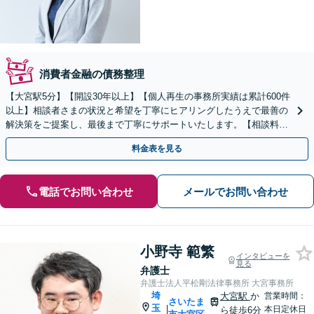
消費者金融の債務整理
【大宮駅5分】【開設30年以上】【個人再生の事務所実績は累計600件
以上】相談者さまの状況と希望を丁寧にヒアリングしたうえで最善の
解決策をご提案し、最後まで丁寧にサポートいたします。【相談料無
料】【電話相談可】【休日・夜間対応】
料金表を見る
電話でお問い合わせ
メールでお問い合わせ
小野寺 範繁
インタビューを
見る
弁護士
弁護士法人平松剛法律事務所 大宮事務所
埼
大宮駅
か
営業時間：
さいたま
玉
|
本日定休日
ら徒歩6分