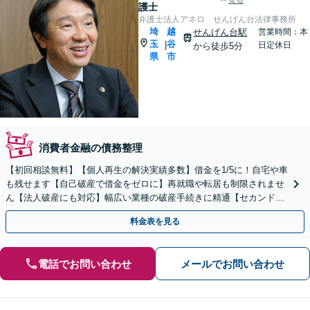
見る
護士
弁護士法人アネロ せんげん台法律事務所
埼
越
せんげん台駅
営業時間：本
玉
谷
|
日定休日
から徒歩5分
県
市
消費者金融の債務整理
【初回相談無料】【個人再生の解決実績多数】借金を1/5に！自宅や車
も残せます【自己破産で借金をゼロに】再就職や転居も制限されませ
ん【法人破産にも対応】幅広い業種の破産手続きに精通【セカンドオ
ピニオン可】【せんげん台駅徒歩5分】
料金表を見る
電話でお問い合わせ
メールでお問い合わせ