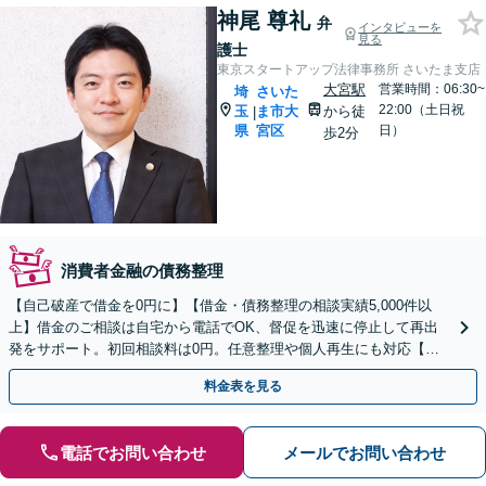
神尾 尊礼
弁
インタビューを
見る
護士
東京スタートアップ法律事務所 さいたま支店
大宮駅
営業時間：06:30~
埼
さいた
22:00（土日祝
玉
ま市大
から徒
|
県
宮区
日）
歩2分
消費者金融の債務整理
【自己破産で借金を0円に】【借金・債務整理の相談実績5,000件以
上】借金のご相談は自宅から電話でOK、督促を迅速に停止して再出
発をサポート。初回相談料は0円。任意整理や個人再生にも対応【土
日祝日・夜間も相談受付】【費用の分割払い可】
料金表を見る
電話でお問い合わせ
メールでお問い合わせ