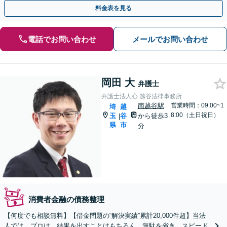
く交渉いたします。
料金表を見る
電話でお問い合わせ
メールでお問い合わせ
岡田 大
弁護士
弁護士法人心 越谷法律事務所
南越谷駅
営業時間：09:00~1
埼
越
8:00（土日祝日）
玉
谷
から徒歩3
|
県
市
分
消費者金融の債務整理
【何度でも相談無料】【借金問題の“解決実績”累計20,000件超】当法
人では、プロは、結果を出すことはもちろん、無駄を省き、スピード