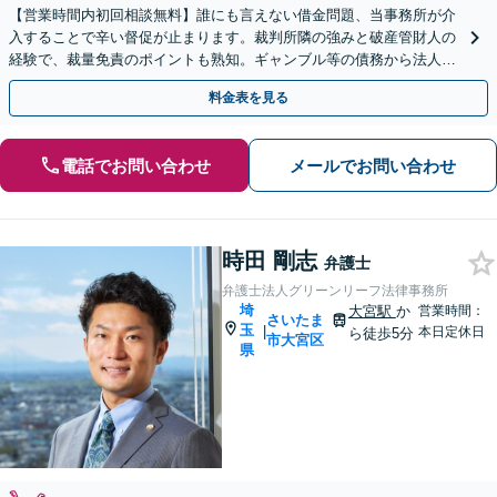
【営業時間内初回相談無料】誰にも言えない借金問題、当事務所が介
入することで辛い督促が止まります。裁判所隣の強みと破産管財人の
経験で、裁量免責のポイントも熟知。ギャンブル等の債務から法人破
産まで広く対応。完全個室でじっくりお話を伺います。
料金表を見る
電話でお問い合わせ
メールでお問い合わせ
時田 剛志
弁護士
弁護士法人グリーンリーフ法律事務所
埼
大宮駅
か
営業時間：
さいたま
玉
|
本日定休日
ら徒歩5分
市大宮区
県