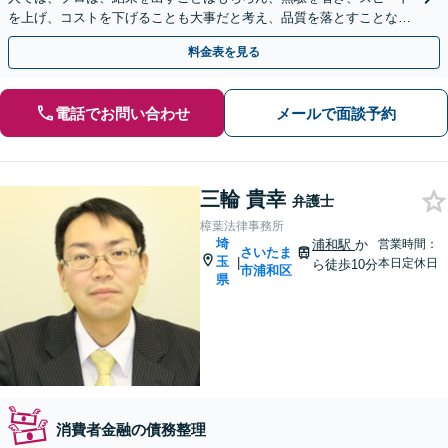
を上げ、コストを下げることも大事だと考え、品質を落とすことな
く、費用を可能な限り安くすることにこだわります。
料金表を見る
電話でお問い合わせ
メールで面談予約
三輪 貴幸
弁護士
樟葉法律事務所
埼
浦和駅
か
営業時間：
さいたま
玉
|
本日定休日
ら徒歩10分
市浦和区
県
消費者金融の債務整理