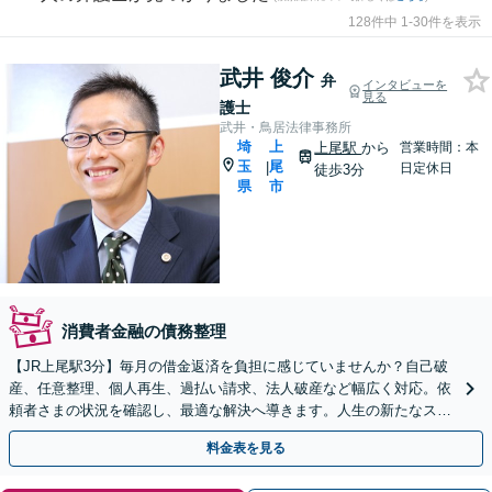
128件中 1-30件を表示
武井 俊介
弁
インタビューを
見る
護士
武井・鳥居法律事務所
埼
上
上尾駅
から
営業時間：本
玉
尾
|
日定休日
徒歩3分
県
市
消費者金融の債務整理
【JR上尾駅3分】毎月の借金返済を負担に感じていませんか？自己破
産、任意整理、個人再生、過払い請求、法人破産など幅広く対応。依
頼者さまの状況を確認し、最適な解決へ導きます。人生の新たなスタ
ートをお手伝いさせてください。【初回面談無料】
料金表を見る