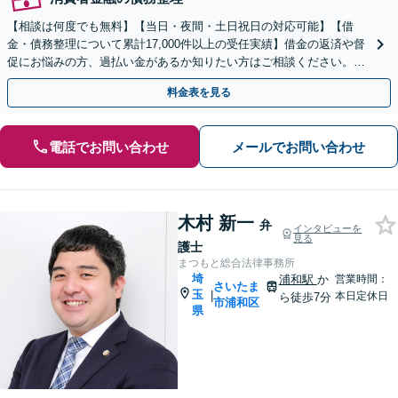
【相談は何度でも無料】【当日・夜間・土日祝日の対応可能】【借
金・債務整理について累計17,000件以上の受任実績】借金の返済や督
促にお悩みの方、過払い金があるか知りたい方はご相談ください。ベ
ストな解決策を提案いたします。
料金表を見る
電話でお問い合わせ
メールでお問い合わせ
木村 新一
弁
インタビューを
見る
護士
まつもと総合法律事務所
埼
浦和駅
か
営業時間：
さいたま
玉
|
本日定休日
ら徒歩7分
市浦和区
県