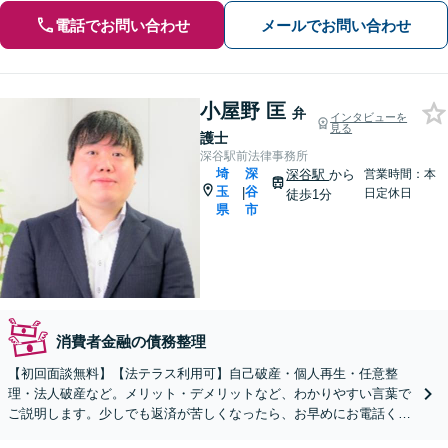
電話でお問い合わせ
メールでお問い合わせ
小屋野 匡
弁
インタビューを
見る
護士
深谷駅前法律事務所
埼
深
深谷駅
から
営業時間：本
玉
谷
|
日定休日
徒歩1分
県
市
消費者金融の債務整理
【初回面談無料】【法テラス利用可】自己破産・個人再生・任意整
理・法人破産など。メリット・デメリットなど、わかりやすい言葉で
ご説明します。少しでも返済が苦しくなったら、お早めにお電話くだ
さい【深谷駅1分】【弁護士歴10年以上】