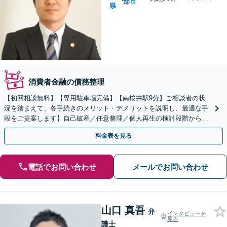
部市
県
消費者金融の債務整理
【初回相談無料】【専用駐車場完備】【南桜井駅9分】ご相談者の状
況を踏まえて、各手続きのメリット・デメリットを説明し、最適な手
段をご提案します】自己破産／任意整理／個人再生の検討段階から親
身にサポートし、迅速な解決へ尽力【夜間・休日面談可】
料金表を見る
電話でお問い合わせ
メールでお問い合わせ
山口 真吾
弁
インタビューを
見る
護士