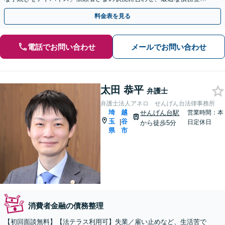
手段をご提案いたします【完全個室相談】
料金表を見る
電話でお問い合わせ
メールでお問い合わせ
太田 恭平
弁護士
弁護士法人アネロ せんげん台法律事務所
埼
越
せんげん台駅
営業時間：本
玉
谷
|
日定休日
から徒歩5分
県
市
消費者金融の債務整理
【初回面談無料】【法テラス利用可】失業／雇い止めなど、生活苦で