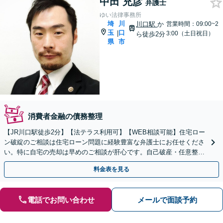
中田 充彦
弁護士
ゆい法律事務所
埼
川
川口駅
か
営業時間：09:00~2
玉
口
|
3:00（土日祝日）
ら徒歩2分
県
市
消費者金融の債務整理
【JR川口駅徒歩2分】【法テラス利用可】【WEB相談可能】住宅ロー
ン破綻のご相談は住宅ローン問題に経験豊富な弁護士にお任せくださ
い。特に自宅の売却は早めのご相談が肝心です。自己破産・任意整理
等、依頼者様にとってより良い解決を追求します。
料金表を見る
電話でお問い合わせ
メールで面談予約