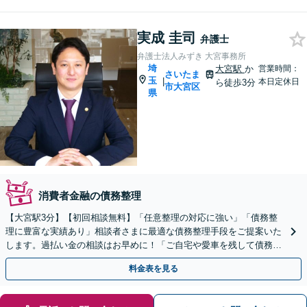
実成 圭司
弁護士
弁護士法人みずき 大宮事務所
埼
大宮駅
か
営業時間：
さいたま
玉
|
本日定休日
ら徒歩3分
市大宮区
県
消費者金融の債務整理
【大宮駅3分】【初回相談無料】「任意整理の対応に強い」「債務整
理に豊富な実績あり」相談者さまに最適な債務整理手段をご提案いた
します。過払い金の相談はお早めに！「ご自宅や愛車を残して債務整
理したい方は任意整理を」【分割・後払い応相談】
料金表を見る