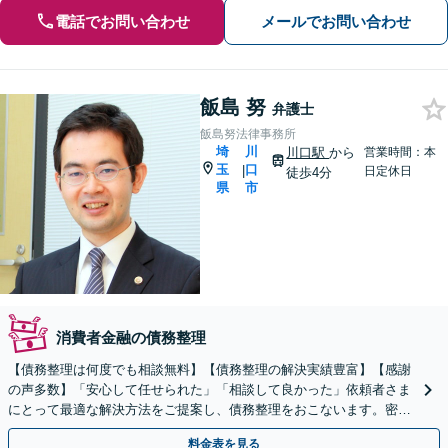
電話でお問い合わせ
メールでお問い合わせ
飯島 努
弁護士
飯島努法律事務所
埼
川
川口駅
から
営業時間：本
玉
口
|
日定休日
徒歩4分
県
市
消費者金融の債務整理
【債務整理は何度でも相談無料】【債務整理の解決実績豊富】【感謝
の声多数】「安心して任せられた」「相談して良かった」依頼者さま
にとって最適な解決方法をご提案し、債務整理をおこないます。密な
コミュニケーション・丁寧なヒアリングがモットーです。
料金表を見る