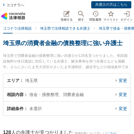
弁護士の方はこちら
ココナラへ
投稿する
探す
閲覧履歴
マイリスト
ログイン
ココナラ法律相談
埼玉県で法律相談できる弁護士
埼玉県で借金・債務
埼玉県の消費者金融の債務整理に強い弁護士
埼玉県で消費者金融の債務整理に強い弁護士が128名見つかりました。初回面
談無料や休日面談に対応している弁護士、解決事例を持つ弁護士なども掲載
中。さらにさいたま市大宮区やさいたま市浦和区、越谷市などの地域条件で弁
護士を絞り込めます。借金・債務整理に関係する消費者金融の債務整理やクレ
ジット会社の債務整理、リボ払いの債務整理等の細かな分野での絞り込み検索
エリア
埼玉県
変更
もでき便利です。特に武井・鳥居法律事務所の武井 俊介弁護士や飯島努法律事
務所の飯島 努弁護士、アリス法律事務所の田畑 麗菜弁護士のプロフィール情報
相談内容
借金・債務整理、消費者金融
変更
や弁護士費用、強みなどが注目されています。『埼玉県で土日や夜間に発生し
た消費者金融の債務整理のトラブルを今すぐに弁護士に相談したい』『消費者
金融の債務整理のトラブル解決の実績豊富な近くの弁護士を検索したい』『初
詳細条件
未選択
変更
回相談無料で消費者金融の債務整理を法律相談できる埼玉県内の弁護士に相談
予約したい』などでお困りの相談者さんにおすすめです。
128
人の弁護士が見つかりました
(検索結果について詳しくは
こちら
)