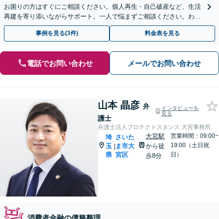
お困りの方はすぐにご相談ください。個人再生・自己破産など、生活
再建を寄り添いながらサポート。一人で悩まずご相談ください。わか
りやすい説明を心がけます【せんげん台駅から徒歩5分】
事例を見る(3件)
料金表を見る
電話でお問い合わせ
メールでお問い合わせ
山本 晶彦
弁
インタビューを
見る
護士
弁護士法人プロテクトスタンス 大宮事務所
大宮駅
営業時間：09:00~
埼
さいた
19:00（土日祝
玉
ま市大
から徒
|
県
宮区
日）
歩8分
消費者金融の債務整理