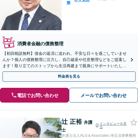
市大宮区
県
消費者金融の債務整理
【初回相談無料】借金の返済に追われ、不安な日々を過ごしていませ
んか？個人の債務整理に注力し、自己破産や任意整理などをご提案し
ます！取り立てのストップから生活再建まで親身にサポートいたしま
す。【メール・電話・WEB相談可】【夜間や休日相談可】
料金表を見る
電話でお問い合わせ
メールでお問い合わせ
辻 正裕
弁護
インタビューを見
る
士
弁護士法人ALG＆Associates 埼玉法律事務所