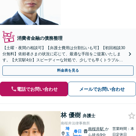
消費者金融の債務整理
【土曜・夜間の相談可】【弁護士費用は分割払いも可】【初回相談30
分無料】依頼者さまの状況に応じて、最適な手段をご提案いたしま
す。【大宮駅4分】スピーディーな対処で、少しでも早くトラブルを
解決します！
料金表を見る
電話でお問い合わせ
メールでお問い合わせ
林 優樹
弁護士
南桜井法律事務所
埼
南桜井駅
か
営業時間：本
春日
玉
|
日定休日
ら徒歩9分