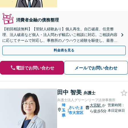
消費者金融の債務整理
【初回相談無料】【管財人経験あり】個人再生、自己破産、任意整
理、法人破産など個人・法人問わず幅広いご相談に対応。ご相談内容
に応じてチームで対応し、事務所のノウハウと経験を駆使し、最善の
解決を目指します【法テラス利用OK】【せんげん台駅5分】
料金表を見る
電話でお問い合わせ
メールでお問い合わせ
田中 智美
弁護士
弁護士法人グリーンリーフ法律事務所
埼
大宮駅
か
営業時間：
さいたま
玉
|
本日定休日
ら徒歩5分
市大宮区
県