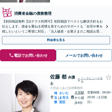
消費者金融の債務整理
【初回相談無料【法テラス利用可】初回相談でベストな解決方針をお
伝えします。借金を重ねる習慣を直すためのサポートも「自宅や車を
残したいというご希望に対応」「法人破産・企業さまのご相談お受け
します」
料金表を見る
電話でお問い合わせ
メールでお問い合わせ
佐藤 都
弁護
インタビューを見
る
士
大宮ありあけ法律事務所
大宮駅
営業時間：09:00~
埼
さいた
20:00（土日祝
玉
ま市大
から徒
|
県
宮区
日）
歩4分