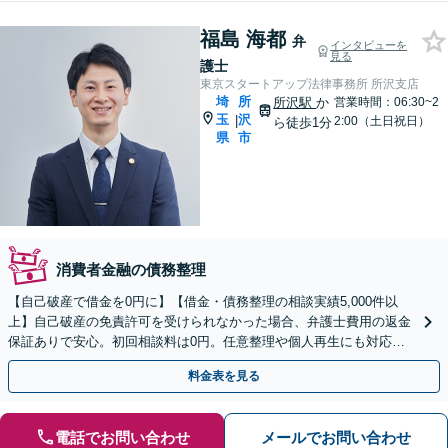
福島 海都
弁
インタビューを
見る
護士
東京スタートアップ法律事務所 所沢支店
埼
所
所沢駅
か
営業時間：06:30~2
玉
沢
|
2:00（土日祝日）
ら徒歩1分
県
市
消費者金融の債務整理
【自己破産で借金を0円に】【借金・債務整理の相談実績5,000件以
上】自己破産の免責許可を受けられなかった場合、弁護士費用の返金
保証ありで安心。初回相談料は0円。任意整理や個人再生にも対応
【土日祝日・夜間も相談受付】【費用の分割払い可】
料金表を見る
電話でお問い合わせ
メールでお問い合わせ