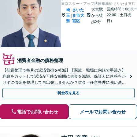
東京スタートアップ法律事務所 さいたま支店
大宮駅
営業時間：06:30~
埼
さいた
22:00（土日祝
玉
ま市大
から徒
|
県
宮区
日）
歩2分
消費者金融の債務整理
【任意整理で毎月の返済負担を軽減】【家族・職場に内緒で手続き】
利息をカットして返済が可能な範囲に借金を減額。保証人に迷惑をか
けずに借金を整理して再出発しませんか？借金・任意整理に強い法律
事務所【実績5,000件以上】【財産を残して借金整理】
料金表を見る
電話でお問い合わせ
メールでお問い合わせ