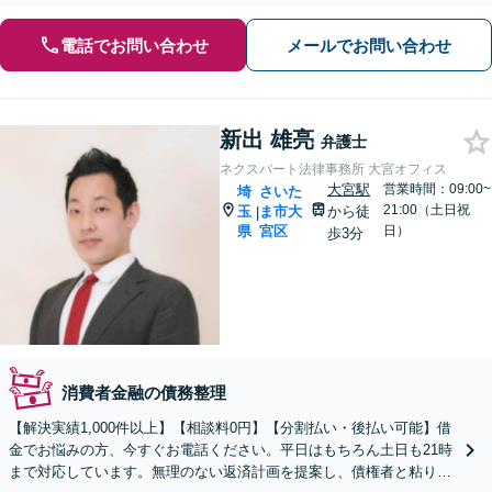
電話でお問い合わせ
メールでお問い合わせ
新出 雄亮
弁護士
ネクスパート法律事務所 大宮オフィス
大宮駅
営業時間：09:00~
埼
さいた
21:00（土日祝
玉
ま市大
から徒
|
県
宮区
日）
歩3分
消費者金融の債務整理
【解決実績1,000件以上】【相談料0円】【分割払い・後払い可能】借
金でお悩みの方、今すぐお電話ください。平日はもちろん土日も21時
まで対応しています。無理のない返済計画を提案し、債権者と粘り強