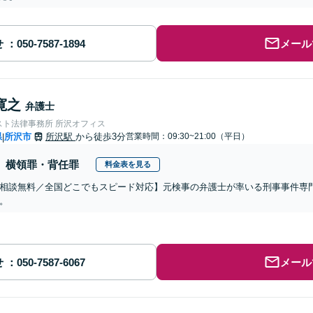
せ
メール
寛之
弁護士
スト法律事務所 所沢オフィス
県
所沢市
所沢駅
から徒歩3分
営業時間：09:30~21:00（平日）
|
横領罪・背任罪
料金表を見る
相談無料／全国どこでもスピード対応】元検事の弁護士が率いる刑事事件専
。
せ
メール