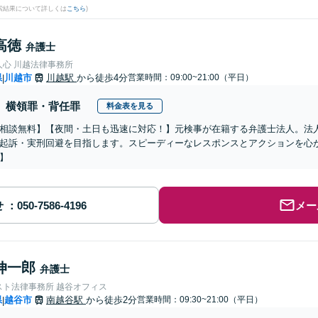
検索結果について詳しくは
こちら
)
高徳
弁護士
人心 川越法律事務所
県
川越市
川越駅
から徒歩4分
営業時間：09:00~21:00（平日）
|
横領罪・背任罪
料金表を見る
相談無料】【夜間・土日も迅速に対応！】元検事が在籍する弁護士法人。法
起訴・実刑回避を目指します。スピーディーなレスポンスとアクションを心
】
せ
メー
伸一郎
弁護士
スト法律事務所 越谷オフィス
県
越谷市
南越谷駅
から徒歩2分
営業時間：09:30~21:00（平日）
|