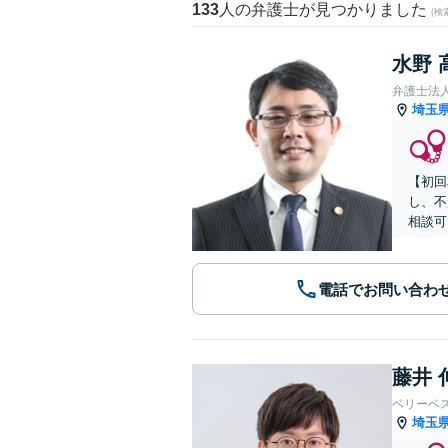
133
人の弁護士が見つかりました
(
水野 
弁護士法
埼玉
【初回
し、不
相談可
電話でお問い合わ
藤井 
ベリーベ
埼玉