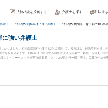
法律相談を投稿する
弁護士を探す
法律Q
弁護士
埼玉県で刑事事件に強い弁護士
埼玉県で横領罪・背任罪に強い弁
罪に強い弁護士
名見つかりました。初回面談無料や休日面談に対応している弁護士、解決事例を持つ
護士を絞り込めます。刑事事件に関係する加害者側や少年事件、再犯・前科あり等
弁護士やベリーベスト法律事務所 越谷オフィスの藤井 伸一郎弁護士、工藤啓介法律
埼玉県で土日や夜間に発生した横領罪・背任罪のトラブルを今すぐに弁護士に相談
無料で横領罪・背任罪を法律相談できる埼玉県内の弁護士に相談予約したい』など