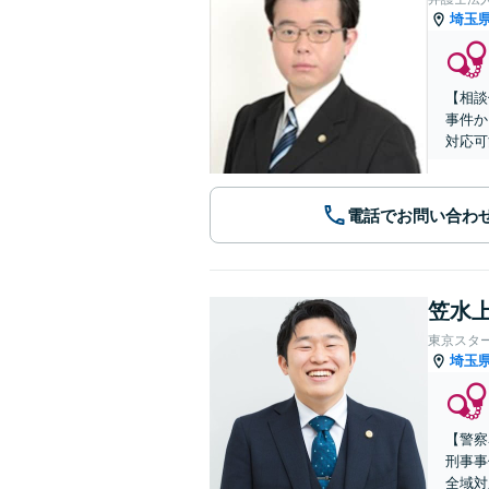
埼玉
【相談
事件か
対応可
電話でお問い合わ
笠水上
東京スタ
埼玉
【警察
刑事事
全域対