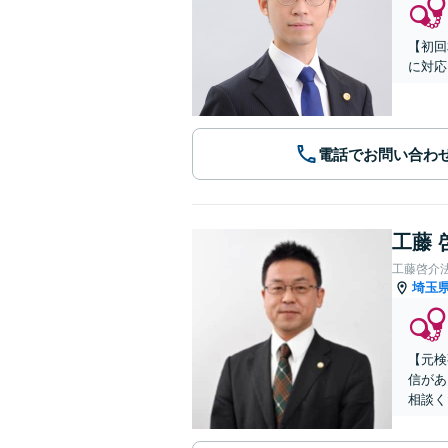
【初回
に対応
電話でお問い合わ
工藤 
工藤啓介
埼玉
【元検
信があ
相談く