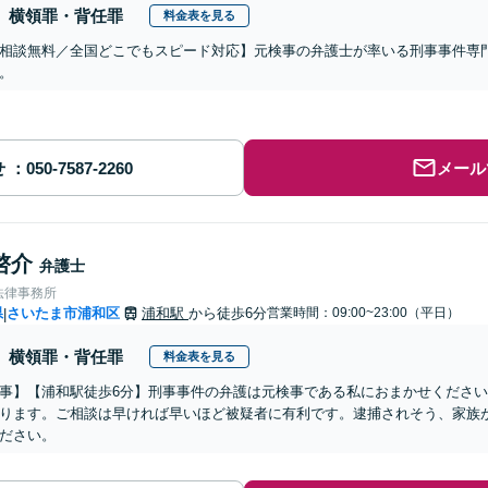
横領罪・背任罪
料金表を見る
相談無料／全国どこでもスピード対応】元検事の弁護士が率いる刑事事件専
。
せ
メール
啓介
弁護士
法律事務所
県
さいたま市浦和区
浦和駅
から徒歩6分
営業時間：09:00~23:00（平日）
|
横領罪・背任罪
料金表を見る
事】【浦和駅徒歩6分】刑事事件の弁護は元検事である私におまかせくださ
ります。ご相談は早ければ早いほど被疑者に有利です。逮捕されそう、家族
ださい。