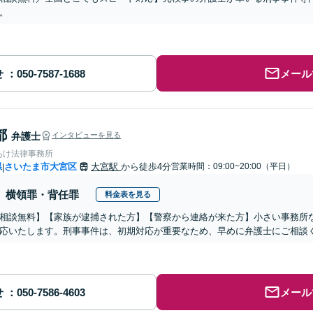
。
せ
メール
都
弁護士
インタビューを見る
あけ法律事務所
県
さいたま市大宮区
大宮駅
から徒歩4分
営業時間：09:00~20:00（平日）
|
横領罪・背任罪
料金表を見る
相談無料】【家族が逮捕された方】【警察から連絡が来た方】小さい事務所
応いたします。刑事事件は、初期対応が重要なため、早めに弁護士にご相談
せ
メール