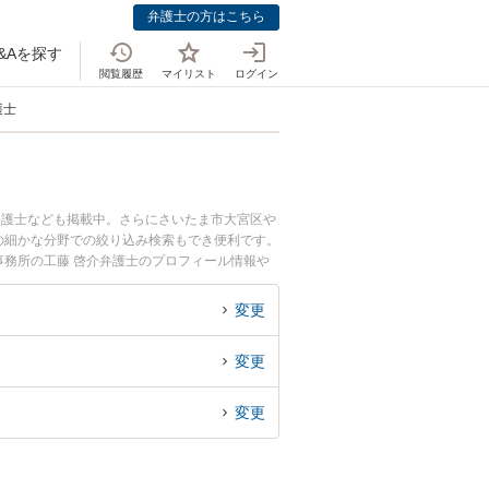
弁護士の方はこちら
&Aを探す
閲覧履歴
マイリスト
ログイン
護士
弁護士なども掲載中。さらにさいたま市大宮区や
の細かな分野での絞り込み検索もでき便利です。
事務所の工藤 啓介弁護士のプロフィール情報や
したい』『横領罪・背任罪のトラブル解決の実績
でお困りの相談者さんにおすすめです。
変更
変更
変更