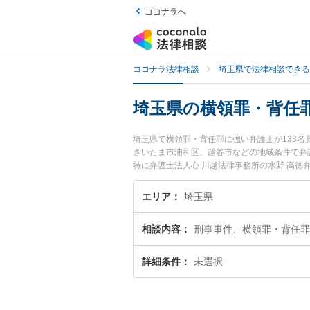
ココナラへ
ココナラ法律相談
埼玉県で法律相談できる
埼玉県の横領罪・背任
埼玉県で横領罪・背任罪に強い弁護士が133
さいたま市浦和区、越谷市などの地域条件で弁
特に弁護士法人心 川越法律事務所の水野 高徳
弁護士費用、強みなどが注目されています。『
豊富な近くの弁護士を検索したい』『初回相談
エリア
埼玉県
相談内容
刑事事件、横領罪・背任罪
詳細条件
未選択