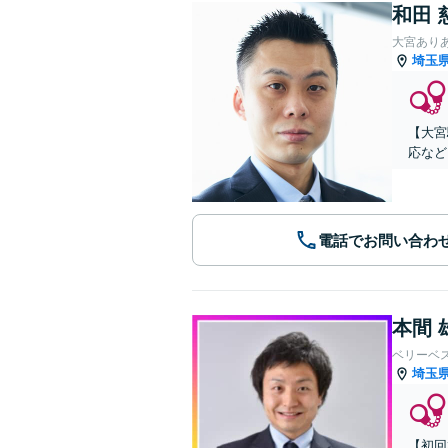
和田 
大宮あり
埼玉
【大宮
応など
電話でお問い合わ
本間 
ベリーベ
埼玉
【初回