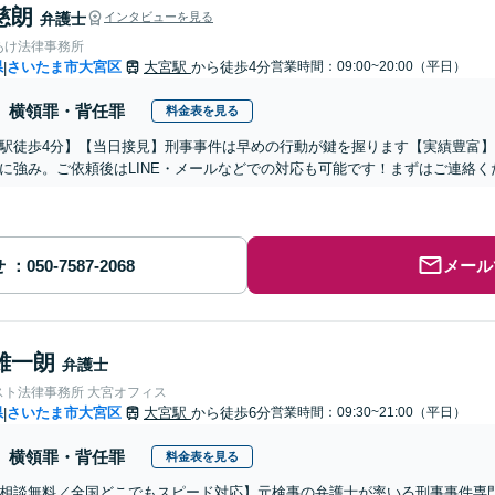
慈朗
弁護士
インタビューを見る
あけ法律事務所
県
さいたま市大宮区
大宮駅
から徒歩4分
営業時間：09:00~20:00（平日）
|
横領罪・背任罪
料金表を見る
駅徒歩4分】【当日接見】刑事事件は早めの行動が鍵を握ります【実績豊富
に強み。ご依頼後はLINE・メールなどでの対応も可能です！まずはご連絡
せ
メール
雄一朗
弁護士
スト法律事務所 大宮オフィス
県
さいたま市大宮区
大宮駅
から徒歩6分
営業時間：09:30~21:00（平日）
|
横領罪・背任罪
料金表を見る
相談無料／全国どこでもスピード対応】元検事の弁護士が率いる刑事事件専