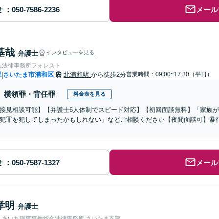
せ
メール
基哉
弁護士
インタビューを見る
人法律事務所フォレスト
県
さいたま市浦和区
北浦和駅
から徒歩2分
営業時間：09:00~17:30（平日）
|
横領罪・背任罪
料金表を見る
接見相談可能】【弁護士6人体制でスピード対応】【初回面談無料】「家族
犯罪を犯してしまったかもしれない」などご相談ください【夜間面談可】暴
せ
メール
孝明
弁護士
人あいち刑事事件総合法律事務所 さいたま支部