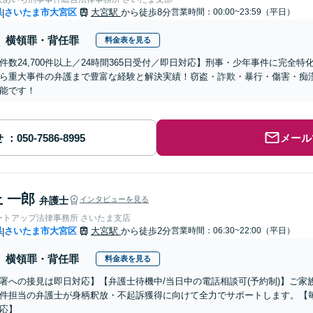
県
さいたま市大宮区
大宮駅
から徒歩8分
営業時間：00:00~23:59（平日）
|
横領罪・背任罪
料金表を見る
件数24,700件以上／24時間365日受付／即日対応】刑事・少年事件に完全
ら重大事件の弁護まで豊富な経験と解決実績！窃盗・詐欺・暴行・傷害・痴
能です！
せ
メール
 一郎
弁護士
インタビューを見る
ートアップ法律事務所 さいたま支店
県
さいたま市大宮区
大宮駅
から徒歩2分
営業時間：06:30~22:00（平日）
|
横領罪・背任罪
料金表を見る
署への接見は即日対応】【弁護士待機中/当日中の電話相談可(予約制)】ご
件担当の弁護士が身柄釈放・不起訴獲得に向けて全力でサポートします。【毎
応】