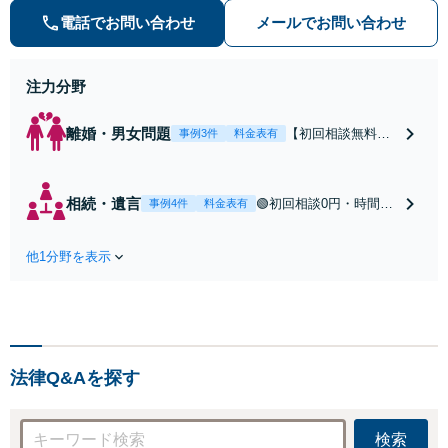
て出張相談も承ります。リーズナブ
電話でお問い合わせ
メールでお問い合わせ
ルな料金体系をご提供しています。
注力分野
離婚・男女問題
【初回相談無料】
事例3件
料金表有
【東所沢駅徒歩30
秒】【深夜早朝対
応】【土日祝対
相続・遺言
🟢初回相談0円・時間無
事例4件
料金表有
応】中高年離婚／
制限🟢相続の相談はな
財産分与／不貞慰
んでもお問合せくださ
謝料請求／養育費
他1分野を表示
い！遺産分割／遺言書
増額・減額請求な
作成／遺留分侵害額請
どはお任せくださ
求／相続人調査など。
い。双方納得した
相続手続きから親や兄
後腐れがない解決
弟、親戚とのトラブル
に向けて、全力を
など幅広く対応。他士
尽くします。
法律Q&Aを探す
業とも連携可能です
【出張相談可】【東所
沢駅30秒】
検索