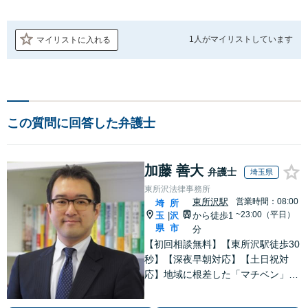
1人が
マイリストしています
マイリストに入れる
この質問に回答した弁護士
加藤 善大
弁護士
埼玉県
東所沢法律事務所
東所沢駅
営業時間：08:00
埼
所
~23:00（平日）
玉
沢
から徒歩1
|
県
市
分
【初回相談無料】【東所沢駅徒歩30
秒】【深夜早朝対応】【土日祝対
応】地域に根差した「マチベン」と
して、みなさまの法律トラブルに真
剣に向き合います。ご都合に合わせ