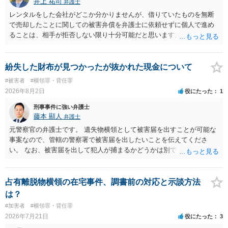
井上 祐司
弁護士
レンタルをした会社がどこか分かりませんが、借りていたものを無断
で売却したことに関しての被害弁償を弁護士に依頼せずに個人で進め
ることは、相手が拒否しない限り十分可能だと思います。 見積を出し
てもらって、それが妥当か（正規品の市場価格と大きく齟齬がない
か）、弁護士に法律相談において助言をもらえば足りるでしょう。
紛失した財布が見つかったが抜かれた現金について
#被害者
#横領罪・背任罪
2026年8月2日
役にたった
1
刑事事件に強い弁護士
藤本 顯人
弁護士
元警察官の弁護士です。 遺失物横領として被害届を出すことが可能な
事案なので、管轄の警察署で被害届を出したいことを伝えてくださ
い。 なお、被害届を出して犯人が捕まるかどうかは別で、置き忘れた
場所やトイレに防犯カメラが無いと、犯人の特定が困難か不可能だと
思います。 いずれにせよ一度対応を求めてみた方が納得できるのでは
ないでしょうか。
占有離脱物横領の在宅事件、調書前の対応と示談方法
は？
#加害者
#横領罪・背任罪
2026年7月21日
役にたった
3