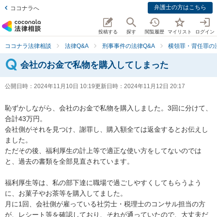
弁護士の方はこちら
ココナラへ
投稿する
探す
閲覧履歴
マイリスト
ログイン
ココナラ法律相談
法律Q&A
刑事事件の法律Q&A
横領罪・背任罪の法
会社のお金で私物を購入してしまった
公開日時：
2024年11月10日 10:19
更新日時：
2024年11月12日 20:17
恥ずかしながら、会社のお金で私物を購入しました。3回に分けて、
合計43万円。

会社側がそれを見つけ、謝罪し、購入額全ては返金するとお伝えし
ました。

ただその後、福利厚生の計上等で適正な使い方をしてないのでは
と、過去の書類を全部見直されています。

福利厚生等は、私の部下達に職場で過ごしやすくしてもらうよう
に、お菓子やお茶等を購入してました。

月に1回、会社側が雇っている社労士・税理士のコンサル担当の方
が、レシート等を確認しており、それが通っていたので、大丈夫だ