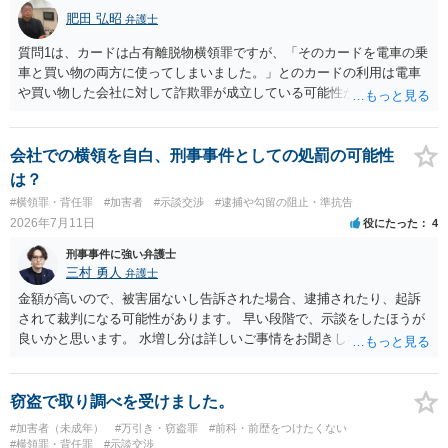
肥田 弘昭
弁護士
質問1は、カードは占有離脱物横領罪ですが、「そのカードを電車の乗
車と買い物の両方に使ってしまいました。」とのカードの利用は電車
や買い物した会社に対して詐欺罪が成立している可能性があります。
そのため質問２は行く前に弁護士に相談した方が良いかと思います。
質問３は弁護士と相談して弁護士にして貰うと良いかと思います。弁
護士費用はケースバイケースですが着手金としては33万円以上が相場
会社での横領を自白、刑事事件としての処罰の可能性
かと思います。ご参考にしてください。
は？
#横領罪・背任罪
#加害者
#示談交渉
#逮捕や勾留の阻止・準抗告
2026年7月11日
役にたった
4
刑事事件に強い弁護士
三村 勇人
弁護士
金額が高いので、被害届ないし告訴された場合、逮捕されたり、起訴
されて裁判になる可能性があります。 早い段階で、示談をしたほうが
良いかと思います。 水増し分は詳しいご事情をお聞きしなければお答
えできません。
窃盗で取り調べを受けました。
#加害者（未成年）
#万引き・窃盗罪
#前科・前歴をつけたくない
#横領罪・背任罪
#示談交渉