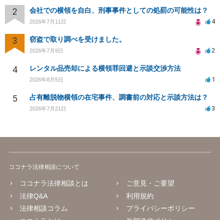
2
会社での横領を自白、刑事事件としての処罰の可能性は？
4
2026年7月11日
3
窃盗で取り調べを受けました。
2
2026年7月9日
4
レンタル品売却による横領罪回避と示談交渉方法
1
2026年8月5日
5
占有離脱物横領の在宅事件、調書前の対応と示談方法は？
3
2026年7月21日
ココナラ法律相談について
ココナラ法律相談とは
ご意見・ご要望
法律Q&A
利用規約
法律相談コラム
プライバシーポリシー