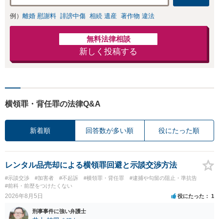
例）
離婚 慰謝料
誹謗中傷
相続 遺産
著作物 違法
無料法律相談
新しく投稿する
横領罪・背任罪の法律Q&A
新着順
回答数が多い順
役にたった順
レンタル品売却による横領罪回避と示談交渉方法
#示談交渉
#加害者
#不起訴
#横領罪・背任罪
#逮捕や勾留の阻止・準抗告
#前科・前歴をつけたくない
2026年8月5日
役にたった
1
刑事事件に強い弁護士