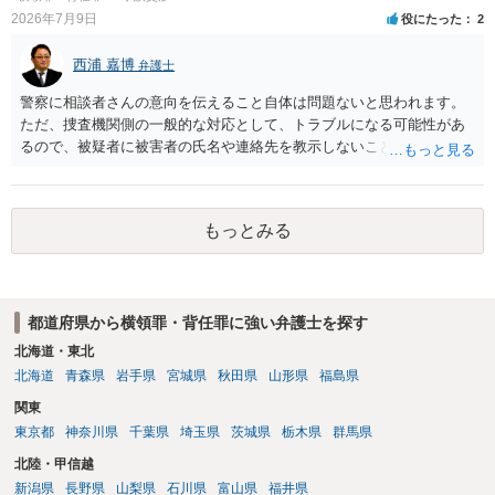
2026年7月9日
役にたった
2
西浦 嘉博
弁護士
警察に相談者さんの意向を伝えること自体は問題ないと思われます。
ただ、捜査機関側の一般的な対応として、トラブルになる可能性があ
るので、被疑者に被害者の氏名や連絡先を教示しないことがあり得ま
す。 その場合、相談者さんが強いて和解や示談の成立を希求されるの
でしたら、弁護士に依頼される必要が生じます。 なお、捜査機関の言
う「横領罪」は、相談の背景に記載されている事情から占有離脱物横
もっとみる
領罪を指すと思われます。 上記、ご参考ください。
都道府県から横領罪・背任罪に強い弁護士を探す
北海道・東北
北海道
青森県
岩手県
宮城県
秋田県
山形県
福島県
関東
東京都
神奈川県
千葉県
埼玉県
茨城県
栃木県
群馬県
北陸・甲信越
新潟県
長野県
山梨県
石川県
富山県
福井県