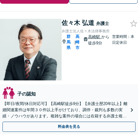
佐々木 弘道
弁護士
弁護士法人佐々木法律事務所
群
高
高崎駅
から
営業時間：本
馬
崎
|
日定休日
徒歩9分
県
市
子の認知
【即日/夜間/休日対応可】【高崎駅徒歩9分】【弁護士歴20年以上】離
婚関連案件は年間３０件以上手がけており、調停・裁判も多数の実
績・ノウハウがあります。複雑な案件の場合には在籍する弁護士複数
名で共同して取り組んでいきます。
料金表を見る