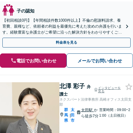
子の認知
【初回相談0円】【年間相談件数1000件以上】不倫の慰謝料請求、養
育費、親権など、依頼者の利益を最優先に考えた攻めの弁護を行いま
す。経験豊富な弁護士がご希望に沿った解決方針をわかりやすくご提
案します。お気軽にお問合せ下さい。
料金表を見る
電話でお問い合わせ
メールでお問い合わせ
北澤 彩子
弁
インタビューを
見る
護士
ネクスパート法律事務所 高崎オフィス太田支
部
群
太
太田駅
か
営業時間：09:00~2
馬
田
|
1:00（土日祝日）
ら徒歩7分
県
市