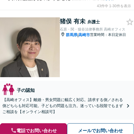
43件中 1-30件を表示
猪俣 有未
弁護士
石原・関・猿谷法律事務所 高崎オフィス
群馬県
高崎市
営業時間：本日定休日
|
子の認知
【高崎オフィス】離婚・男女問題に幅広く対応。請求する側／される
側どちらも対応可能。子どもの問題も注力。迷っている段階でもまず
ご相談を【オンライン相談可】
電話でお問い合わせ
メールでお問い合わせ