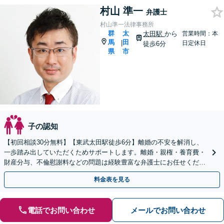
村山 準一
弁護士
村山準一法律事務所
群
太
太田駅
から
営業時間：本
馬
田
|
日定休日
徒歩6分
県
市
子の認知
【初回相談30分無料】【東武太田駅徒歩6分】離婚の不安を解消し、
一歩踏み出していただくためサポートします。離婚・親権・養育費・
財産分与、不倫慰謝料などの問題は経験豊富な弁護士にお任せくださ
い。熟年離婚も対応。
料金表を見る
電話でお問い合わせ
メールでお問い合わせ