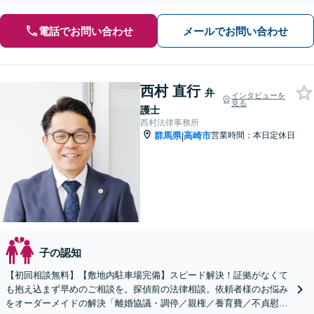
電話でお問い合わせ
メールでお問い合わせ
西村 直行
弁
インタビューを
見る
護士
西村法律事務所
群馬県
高崎市
営業時間：本日定休日
|
子の認知
【初回相談無料】【敷地内駐車場完備】スピード解決！証拠がなくて
も抱え込まず早めのご相談を。探偵前の法律相談。依頼者様のお悩み
をオーダーメイドの解決「離婚協議・調停／親権／養育費／不貞慰謝