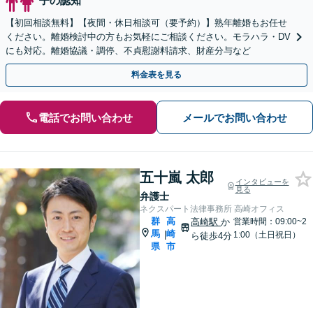
子の認知
【初回相談無料】【夜間・休日相談可（要予約）】熟年離婚もお任せ
ください。離婚検討中の方もお気軽にご相談ください。モラハラ・DV
にも対応。離婚協議・調停、不貞慰謝料請求、財産分与など
料金表を見る
電話でお問い合わせ
メールでお問い合わせ
五十嵐 太郎
インタビューを
見る
弁護士
ネクスパート法律事務所 高崎オフィス
群
高
高崎駅
か
営業時間：09:00~2
馬
崎
|
1:00（土日祝日）
ら徒歩4分
県
市