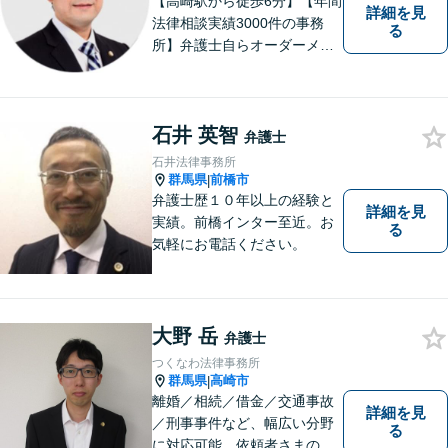
【高崎駅から徒歩6分】【年間
詳細を見
法律相談実績3000件の事務
る
所】弁護士自らオーダーメイ
ドで対応！相続問題、交通事
故、企業法務など幅広い分野
での解決実績多数。お困りご
石井 英智
とまずはご相談ください！
弁護士
【土日祝日・夜間も対応可
石井法律事務所
能】
群馬県
前橋市
|
弁護士歴１０年以上の経験と
詳細を見
実績。前橋インター至近。お
る
気軽にお電話ください。
大野 岳
弁護士
つくなわ法律事務所
群馬県
高崎市
|
離婚／相続／借金／交通事故
詳細を見
／刑事事件など、幅広い分野
る
に対応可能。依頼者さまの状