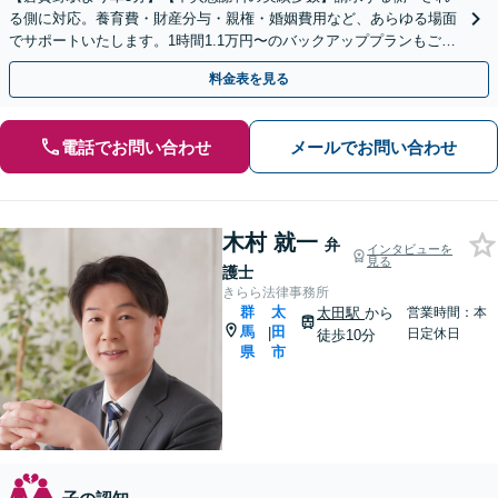
る側に対応。養育費・財産分与・親権・婚姻費用など、あらゆる場面
でサポートいたします。1時間1.1万円〜のバックアッププランもご用
意【ビデオ面談や事前予約で時間外面談可】
料金表を見る
電話でお問い合わせ
メールでお問い合わせ
木村 就一
弁
インタビューを
見る
護士
きらら法律事務所
群
太
太田駅
から
営業時間：本
馬
田
|
日定休日
徒歩10分
県
市