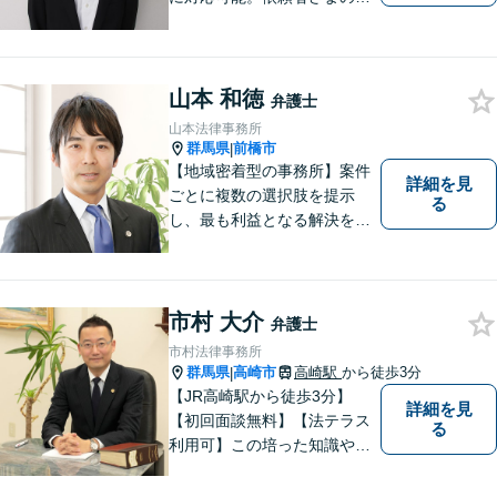
況を十分にヒアリングし、あ
らゆる観点から解決策をご提
案してまいります。お気軽に
ご相談ください。【完全個
山本 和徳
弁護士
室】【専用駐車場あり】
山本法律事務所
群馬県
前橋市
|
【地域密着型の事務所】案件
詳細を見
ごとに複数の選択肢を提示
る
し、最も利益となる解決を目
指します【離婚調停に精通】
今後の生活設計についてもア
ドバイス。交通事故・刑事事
件・労働問題など、幅広い事
市村 大介
弁護士
案に対応。高崎・前橋・太
市村法律事務所
田・伊勢崎などからのご相談
群馬県
高崎市
高崎駅
から徒歩3分
|
も可能です
【JR高崎駅から徒歩3分】
詳細を見
【初回面談無料】【法テラス
る
利用可】この培った知識や経
験と、迅速かつ誠実な対応を
礎として、地域社会に貢献し