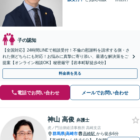
子の認知
【全国対応】24時間LINEで相談受付！不倫の慰謝料を請求する側・さ
れた側どちらにも対応！お悩みに真摯に寄り添い、最適な解決策をご
提案【オンライン相談OK】秘密厳守【岩本町駅徒歩4分】
料金表を見る
電話でお問い合わせ
メールでお問い合わせ
神山 高俊
弁護士
虎ノ門法律経済事務所 高崎支店
群馬県
高崎市
高崎駅
から徒歩6分
|