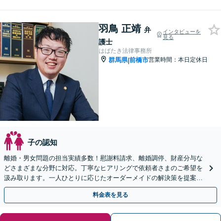
羽鳥 正靖
弁
インタビューを
見る
護士
はばたき法律事務所
群馬県
前橋市
営業時間：本日定休日
|
子の認知
離婚・男女問題の担当実績多数！慰謝料請求、離婚調停、財産分与な
どさまざまな分野に対応。丁寧なヒアリングで依頼者さまのご希望を
汲み取ります。一人ひとりに応じたオーダーメイドの解決策を提案。
【初回面談無料】【法テラス可】【群馬総社駅・車15分】
料金表を見る