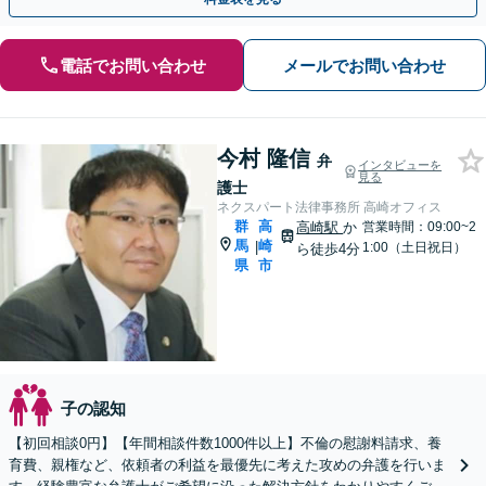
電話でお問い合わせ
メールでお問い合わせ
今村 隆信
弁
インタビューを
見る
護士
ネクスパート法律事務所 高崎オフィス
群
高
高崎駅
か
営業時間：09:00~2
馬
崎
|
1:00（土日祝日）
ら徒歩4分
県
市
子の認知
【初回相談0円】【年間相談件数1000件以上】不倫の慰謝料請求、養
育費、親権など、依頼者の利益を最優先に考えた攻めの弁護を行いま