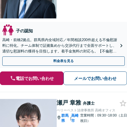
子の認知
高崎・前橋2拠点。群馬県内全域対応／年間相談200件超える不倫慰謝
料に特化。チーム体制で証拠集めから交渉代行まで全面サポートし、
適切な慰謝料の獲得を目指します。着手金無料の対応も。【不倫慰謝
料の相談は何度でも無料・電話/WEB可】
料金表を見る
電話でお問い合わせ
メールでお問い合わせ
瀬戸 章雅
弁護士
ベリーベスト法律事務所 高崎オフィス
群馬
高崎
営業時間：09:30~18:00（土日
|
県
市
祝日）