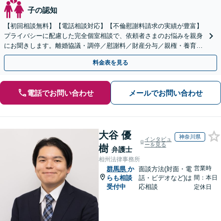
子の認知
【初回相談無料】【電話相談対応】【不倫慰謝料請求の実績が豊富】
プライバシーに配慮した完全個室相談で、依頼者さまのお悩みを親身
にお聞きします。離婚協議・調停／慰謝料／財産分与／親権・養育
費・面会交流／婚姻費用【休日・夜間相談可】
料金表を見る
電話でお問い合わせ
メールでお問い合わせ
大谷 優
神奈川県
インタビュ
ーを見る
樹
弁護士
相州法律事務所
営業時
群馬県
か
面談方法(対面・電
らも相談
話・ビデオなど)は
間：本日
受付中
応相談
定休日