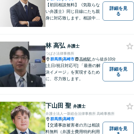
【初回相談無料】《気取らな
詳細を見
い弁護士》同じ目線にたち親
る
身に対応致します。相談中も
会話の中に自然と微笑みが生
まれるような雰囲気を大切に
しております。お気軽にお問
い合わせください。
林 高弘
弁護士
つばさ法律事務所
群馬県
高崎市
高崎駅
から徒歩10分
|
[土日/祝日対応可] 「最善の解
詳細を見
決イメージ」を実現するため
る
に、尽力致します。
下山田 聖
弁護士
弁護士法人一新総合法律事務所 高崎事務所
群馬県
高崎市
|
【交通事故被害者の方は相談
詳細を見
料無料（弁護士費用特約利用
る