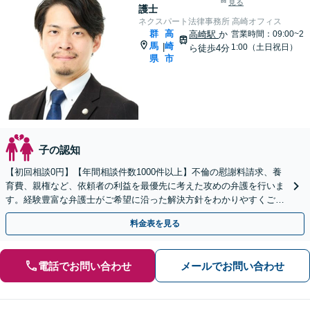
見る
護士
ネクスパート法律事務所 高崎オフィス
群
高
高崎駅
か
営業時間：09:00~2
馬
崎
|
1:00（土日祝日）
ら徒歩4分
県
市
子の認知
【初回相談0円】【年間相談件数1000件以上】不倫の慰謝料請求、養
育費、親権など、依頼者の利益を最優先に考えた攻めの弁護を行いま
す。経験豊富な弁護士がご希望に沿った解決方針をわかりやすくご提
案します。お気軽にお問合せ下さい。
料金表を見る
電話でお問い合わせ
メールでお問い合わせ