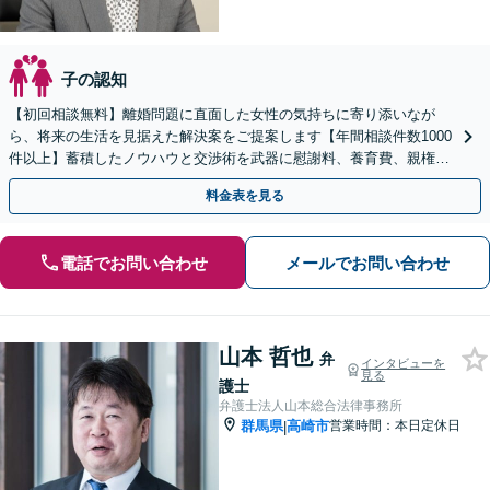
子の認知
【初回相談無料】離婚問題に直面した女性の気持ちに寄り添いなが
ら、将来の生活を見据えた解決案をご提案します【年間相談件数1000
件以上】蓄積したノウハウと交渉術を武器に慰謝料、養育費、親権な
どの獲得を目指します【夜間・休日面談可】
料金表を見る
電話でお問い合わせ
メールでお問い合わせ
山本 哲也
弁
インタビューを
見る
護士
弁護士法人山本総合法律事務所
群馬県
高崎市
営業時間：本日定休日
|