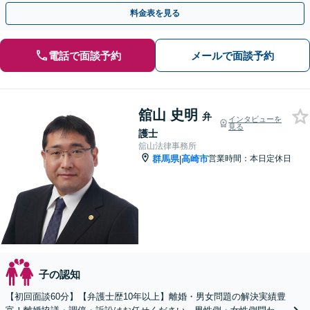
料請求／認知など」【夜間相談可】【子連れ相談可】
料金表を見る
電話で面談予約
メールで面談予約
舘山 史明
弁
インタビューを
見る
護士
舘山法律事務所
群馬県
高崎市
営業時間：本日定休日
|
子の認知
【初回面談60分】【弁護士歴10年以上】離婚・男女問題の解決実績豊