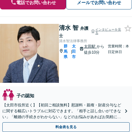
電話でお問い合わせ
メールでお問い合わせ
清水 智
弁護
インタビューを見
る
士
清水智法律事務所
群
太
太田駅
から
営業時間：本
馬
田
|
日定休日
徒歩10分
県
市
子の認知
【太田市役所近く】【初回ご相談無料】慰謝料・親権・財産分与など
に関する幅広いトラブルに対応できます。「相手と話し合いができな
い」「離婚の手続きがわからない」などのお悩みがあればお気軽にご
相談を。親身になって対応します【休日の対応可能】
料金表を見る