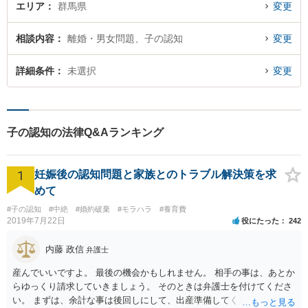
エリア
群馬県
変更
相談内容
離婚・男女問題、子の認知
変更
詳細条件
未選択
変更
子の認知の法律Q&Aランキング
1
妊娠後の認知問題と家族とのトラブル解決策を求
めて
#子の認知
#中絶
#婚約破棄
#モラハラ
#養育費
2019年7月22日
役にたった
242
内藤 政信
弁護士
産んでいいですよ。 最後の機会かもしれません。 相手の事は、あとか
らゆっくり請求していきましょう。 そのときは弁護士を付けてくださ
い。 まずは、余計な事は後回しにして、出産準備してください。