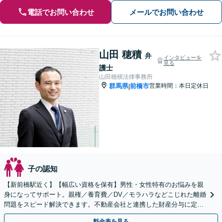
電話でお問い合わせ
メールでお問い合わせ
山田 穂積
弁
インタビューを
見る
護士
山田穂積法律事務所
群馬県
前橋市
営業時間：本日定休日
|
子の認知
【新前橋駅近く】【幅広い資格を保有】男性・女性特有のお悩みを親
身になってサポート。親権／養育費／DV／モラハラなどこじれた離婚
問題をスピード解決できます。不動産会社と連携した財産分与に定評
あり。【初回相談無料】
料金表を見る