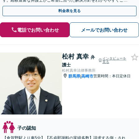
す。経験豊富な弁護士がご希望に沿った解決方針をわかりやすくご提
案します。お気軽にお問合せ下さい。
料金表を見る
電話でお問い合わせ
メールでお問い合わせ
松村 真幸
弁
インタビューを
見る
護士
松村真幸法律事務所
群馬県
高崎市
営業時間：本日定休日
|
子の認知
【倉賀野駅より車5分】【不貞慰謝料の実績多数】請求する側・され