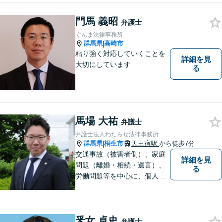
て参りたいと考えておりま
門馬 義昭
す。お気軽にご相談くださ
弁護士
い。
ぐんま法律事務所
群馬県
高崎市
|
粘り強く対応していくことを
詳細を見
大切にしています
る
馬場 大祐
弁護士
弁護士法人わたらせ法律事務所
群馬県
桐生市
天王宿駅
から徒歩7分
|
交通事故（被害者側）、家庭
詳細を見
問題（離婚・相続・遺言）、
る
労働問題等を中心に、個人・
中小企業のお客様であればど
のような分野でも対応可能で
す。 結果だけでなくプロセス
釆女 卓史
もご満足いただける質の高い
弁護士