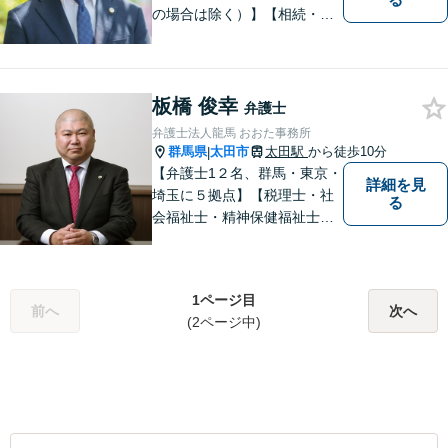
の場合は除く）】【相続・債
務整理・不貞慰謝料請求・労
災は相談料初回無料】＼20名
以上の弁護士が所属／チーム
で連携し、問題解決に向けて
板橋 俊幸
弁護士
取り組みます。おひとりで悩
弁護士法人龍馬 おおた事務所
まずに、お気軽にお問い合わ
群馬県
太田市
太田駅
から徒歩10分
|
せください。
【弁護士1２名、群馬・東京・
詳細を見
埼玉に５拠点】【税理士・社
る
会福祉士・精神保健福祉士が
所属】 【介護・福祉事業者の
サポートに注力】【土曜・夜
間相談可能】【出張相談可
1ページ目
能】
前へ
次へ
(2ページ中)