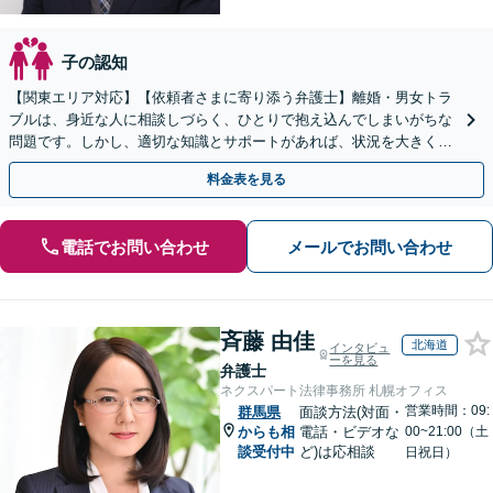
子の認知
【関東エリア対応】【依頼者さまに寄り添う弁護士】離婚・男女トラ
ブルは、身近な人に相談しづらく、ひとりで抱え込んでしまいがちな
問題です。しかし、適切な知識とサポートがあれば、状況を大きく改
善できるケースは多くあります。ぜひご相談ください。
料金表を見る
電話でお問い合わせ
メールでお問い合わせ
斉藤 由佳
北海道
インタビュ
ーを見る
弁護士
ネクスパート法律事務所 札幌オフィス
営業時間：09:
群馬県
面談方法(対面・
からも相
電話・ビデオな
00~21:00（土
談受付中
ど)は応相談
日祝日）