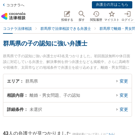
弁護士の方はこちら
ココナラへ
投稿する
探す
閲覧履歴
マイリスト
ログイン
ココナラ法律相談
群馬県で法律相談できる弁護士
群馬県で離婚・男女
群馬県の子の認知に強い弁護士
群馬県で子の認知に強い弁護士が43名見つかりました。初回面談無料や休日面
談に対応している弁護士、解決事例を持つ弁護士なども掲載中。さらに高崎市
や前橋市、太田市などの地域条件で弁護士を絞り込めます。離婚・男女問題に
関係する財産分与や養育費、親権等の細かな分野での絞り込み検索もでき便利
です。特に石原・関・猿谷法律事務所 高崎オフィスの猪俣 有未弁護士や弁護士
エリア
群馬県
変更
法人佐々木法律事務所の佐々木 弘道弁護士、山田穂積法律事務所の山田 穂積弁
護士のプロフィール情報や弁護士費用、強みなどが注目されています。『群馬
相談内容
離婚・男女問題、子の認知
変更
県で土日や夜間に発生した子の認知のトラブルを今すぐに弁護士に相談した
い』『子の認知のトラブル解決の実績豊富な近くの弁護士を検索したい』『初
回相談無料で子の認知を法律相談できる群馬県内の弁護士に相談予約したい』
詳細条件
未選択
変更
などでお困りの相談者さんにおすすめです。
43
人の弁護士が見つかりました
(検索結果について詳しくは
こちら
)