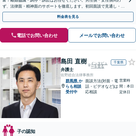
富！離婚協議・調停・訴訟はお任せください。男性側・女性側問わ
ず、法律面・精神面のサポートを徹底します。初回面談で見通し・費
用を明確化【高崎駅徒歩15分】
料金表を見る
電話でお問い合わせ
メールでお問い合わせ
島田 直樹
千葉県
インタビュ
ーを見る
弁護士
佐野総合法律事務所
営業時
群馬県
か
面談方法(対面・電
らも相談
話・ビデオなど)は
間：本日
受付中
応相談
定休日
子の認知