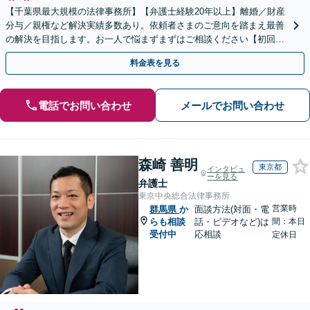
【千葉県最大規模の法律事務所】【弁護士経験20年以上】離婚／財産
分与／親権など解決実績多数あり。依頼者さまのご意向を踏まえ最善
の解決を目指します。お一人で悩まずまずはご相談ください【初回来
所相談無料】【電話・web面談可】【千葉中央駅5分】
料金表を見る
電話でお問い合わせ
メールでお問い合わせ
森崎 善明
東京都
インタビュ
ーを見る
弁護士
東京中央総合法律事務所
営業時
群馬県
か
面談方法(対面・電
らも相談
話・ビデオなど)は
間：本日
受付中
応相談
定休日