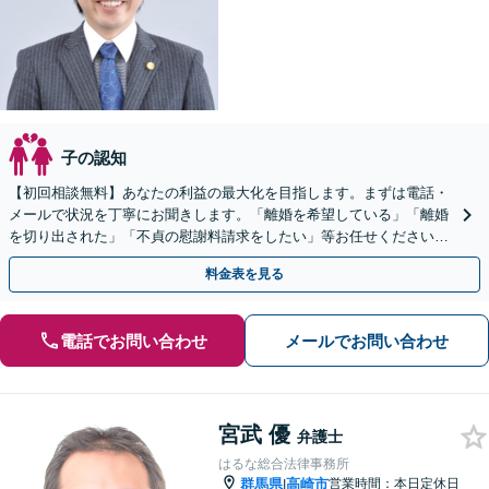
子の認知
【初回相談無料】あなたの利益の最大化を目指します。まずは電話・
メールで状況を丁寧にお聞きします。「離婚を希望している」「離婚
を切り出された」「不貞の慰謝料請求をしたい」等お任せください。
【リーズナブルな料金設定】
料金表を見る
電話でお問い合わせ
メールでお問い合わせ
宮武 優
弁護士
はるな総合法律事務所
群馬県
高崎市
営業時間：本日定休日
|