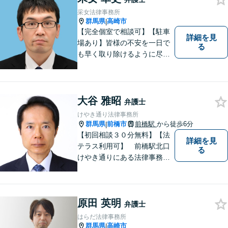
サービスを日々心がけていま
采女法律事務所
す。
群馬県
高崎市
|
【完全個室で相談可】【駐車
詳細を見
場あり】皆様の不安を一日で
る
も早く取り除けるように尽力
いたします。 料金は、分かり
易く、柔軟に対応いたしま
す。ご相談お待ちしておりま
す。 ※お電話やメールでの無
大谷 雅昭
弁護士
料法律相談は行っておりませ
けやき通り法律事務所
ん。
群馬県
前橋市
前橋駅
から徒歩6分
|
【初回相談３０分無料】【法
詳細を見
テラス利用可】 前橋駅北口
る
けやき通りにある法律事務所
です。民事事件，家事事件を
中心に，広くご相談，ご依頼
を受けております。
原田 英明
弁護士
はらだ法律事務所
群馬県
高崎市
|