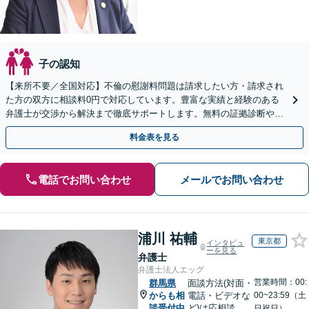
子の認知
【来所不要／全国対応】不倫の慰謝料問題は請求したい方・請求され
た方の双方に相談料0円で対応しています。豊富な実績と経験のある
弁護士が交渉から解決まで徹底サポートします。無料の証拠診断や着
手金の返還保証もありますので安心してご相談ください。
料金表を見る
電話でお問い合わせ
メールでお問い合わせ
浦川 祐輔
東京都
インタビュ
ーを見る
弁護士
弁護士法人エッグ
営業時間：00:
群馬県
面談方法(対面・
からも相
電話・ビデオな
00~23:59（土
談受付中
ど)は応相談
日祝日）