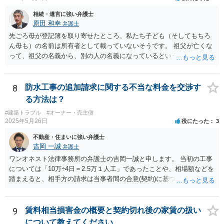
相続・遺言に強い弁護士
原田 和幸
弁護士
先ごろ母が登記簿を取り寄せたところ、私たち子ども（そしてもちろ
ん母も）の名前は所有者として載っていないそうです。 祖父が亡くな
って、祖父の名義から、別の人の名義になっているということでしょ
うか。 そうであれば、祖父の遺言があって、それに従って、相続がな
された可能性がありますので、相談者や相談者のきょうだいが相続し
ていないかもしれませんね。 祖父名義のままであれば、遺言がないか
8
防水工事の追加請求に関する不当な料金を交渉す
もしれませんので、相談者が相続人になっている可能性があります。
る方法は？
あと、祖父がいつ亡くなったか分かりませんが、祖父の遺言で、相談
#建築トラブル
#オーナー・売主側
者が何も遺産を受け取っていないとなると、遺留分侵害額請求は考え
2025年5月26日
役にたった
3
られると思います。
不動産・住まいに強い弁護士
吉岡 一誠
弁護士
ワンオネスト法律事務所の弁護士の吉岡一誠と申します。 当初の工事
については「10万÷4日＝2.5万１人工」であったことや、相場額などを
踏まえると、相手方の請求は当事者間の合意(契約)に基づかない不当な
請求と言い得るので、追加工事代金については10万円（2.5万×4人）し
か支払う意向がない旨を伝えて、減額の交渉をすべきでしょう。 相手
方の立場としても、裁判を起こす時間や労力、経済的コストその他裁
9
賃料相当損害金の概要と契約切れ後の家賃の扱い
判が終わるまでキャッシュが入ってこないことなどがネックになり得
について教えてください