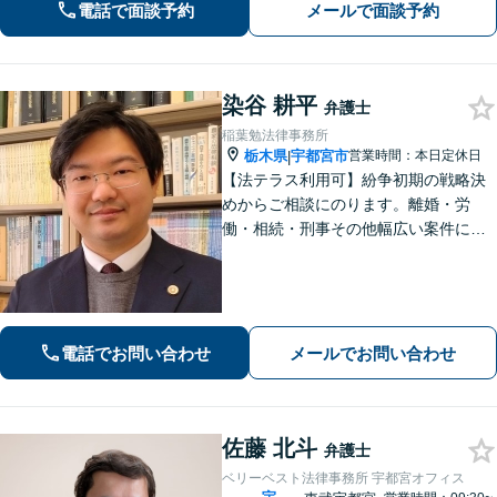
気軽にご相談ください【無料駐車場あ
電話で面談予約
メールで面談予約
り】
染谷 耕平
弁護士
稲葉勉法律事務所
栃木県
宇都宮市
営業時間：本日定休日
|
【法テラス利用可】紛争初期の戦略決
めからご相談にのります。離婚・労
働・相続・刑事その他幅広い案件につ
いて、ご相談から交渉・調停・裁判ま
で、どの段階でも適切なサポートが可
能です。
電話でお問い合わせ
メールでお問い合わせ
佐藤 北斗
弁護士
ベリーベスト法律事務所 宇都宮オフィス