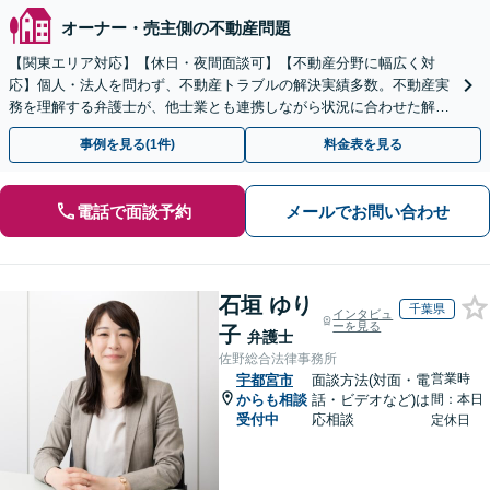
オーナー・売主側の不動産問題
【関東エリア対応】【休日・夜間面談可】【不動産分野に幅広く対
応】個人・法人を問わず、不動産トラブルの解決実績多数。不動産実
務を理解する弁護士が、他士業とも連携しながら状況に合わせた解決
をサポートします。【オンライン対応可】
事例を見る(1件)
料金表を見る
電話で面談予約
メールでお問い合わせ
石垣 ゆり
千葉県
インタビュ
ーを見る
子
弁護士
佐野総合法律事務所
営業時
宇都宮市
面談方法(対面・電
からも相談
話・ビデオなど)は
間：本日
受付中
応相談
定休日