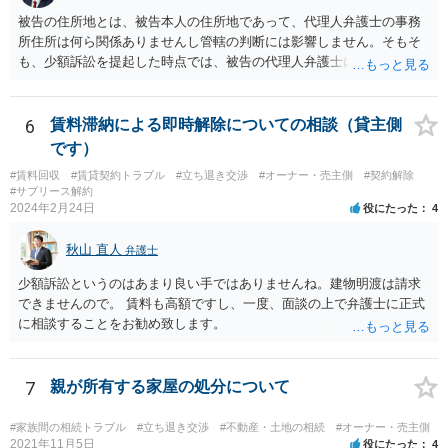
被告の住所地とは、被告本人の住所地であって、代理人弁護士の事務
所住所は何ら関係ありませんし管轄の判断には影響しません。そもそ
も、少額訴訟を提起した時点では、被告の代理人弁護士には民事訴訟
法の訴訟代理人としての地位はまだないからです。
6
賃料滞納による即時解除についての相談（貸主側
です）
#賃料回収
#賃貸契約トラブル
#立ち退き交渉
#オーナー・売主側
#契約解除
#サブリース解約
2024年2月24日
役にたった
4
秋山 直人
弁護士
少額訴訟というのはあまり良い手ではありませんね。建物明渡は請求
できませんので。 賃料も高額ですし、一度、面談の上で弁護士に正式
に相談することをお勧め致します。
7
親が所有する家屋の処分について
#家族間の相続トラブル
#立ち退き交渉
#不動産・土地の相続
#オーナー・売主側
2021年11月5日
役にたった
4