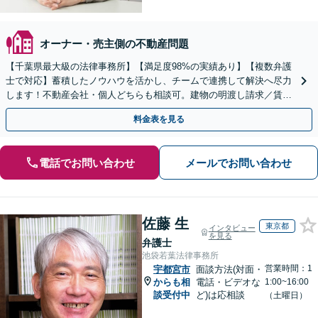
オーナー・売主側の不動産問題
【千葉県最大級の法律事務所】【満足度98%の実績あり】【複数弁護
士で対応】蓄積したノウハウを活かし、チームで連携して解決へ尽力
します！不動産会社・個人どちらも相談可。建物の明渡し請求／賃貸
借契約書の作成／離婚の財産分与等【千葉中央駅5分】
料金表を見る
電話でお問い合わせ
メールでお問い合わせ
佐藤 生
東京都
インタビュー
を見る
弁護士
池袋若葉法律事務所
営業時間：1
宇都宮市
面談方法(対面・
からも相
電話・ビデオな
1:00~16:00
談受付中
ど)は応相談
（土曜日）