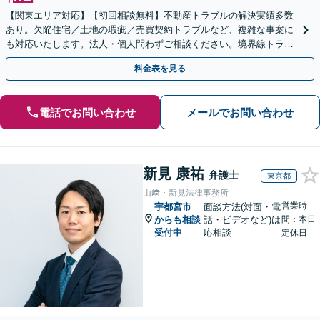
【関東エリア対応】【初回相談無料】不動産トラブルの解決実績多数
あり。欠陥住宅／土地の瑕疵／売買契約トラブルなど、複雑な事案に
も対応いたします。法人・個人問わずご相談ください。境界線トラブ
ルも多くの対応実績あり。【電話相談・Web面談可】
料金表を見る
電話でお問い合わせ
メールでお問い合わせ
新見 康祐
弁護士
東京都
山﨑・新見法律事務所
営業時
宇都宮市
面談方法(対面・電
からも相談
話・ビデオなど)は
間：本日
受付中
応相談
定休日