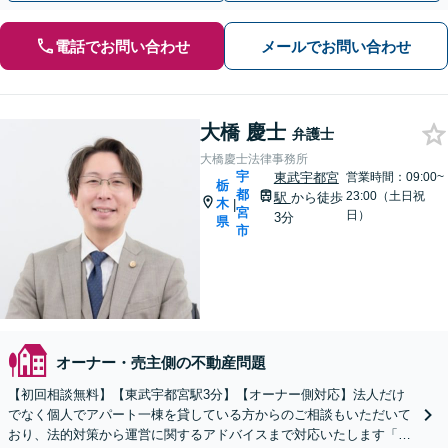
電話でお問い合わせ
メールでお問い合わせ
大橋 慶士
弁護士
大橋慶士法律事務所
宇
東武宇都宮
営業時間：09:00~
栃
都
23:00（土日祝
駅
から徒歩
木
|
宮
日）
3分
県
市
オーナー・売主側の不動産問題
【初回相談無料】【東武宇都宮駅3分】【オーナー側対応】法人だけ
でなく個人でアパート一棟を貸している方からのご相談もいただいて
おり、法的対策から運営に関するアドバイスまで対応いたします「原