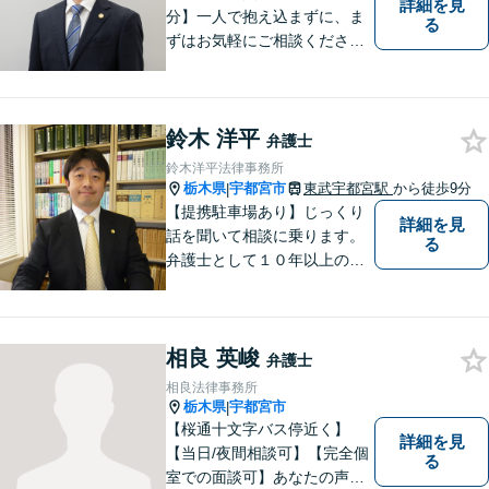
詳細を見
分】一人で抱え込まずに、ま
る
ずはお気軽にご相談くださ
い。【夜間休日対応可能】
鈴木 洋平
弁護士
鈴木洋平法律事務所
栃木県
宇都宮市
東武宇都宮駅
から徒歩9分
|
【提携駐車場あり】じっくり
詳細を見
話を聞いて相談に乗ります。
る
弁護士として１０年以上の経
験をもとに適切なアドバイス
をいたします。ぜひ一度ご相
談ください。
相良 英峻
弁護士
相良法律事務所
栃木県
宇都宮市
|
【桜通十文字バス停近く】
詳細を見
【当日/夜間相談可】【完全個
る
室での面談可】あなたの声を