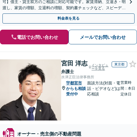
可】借主・貸主双方のご相談に対応可能です。家賃滞納、立退き・明
渡し、家賃の増額、立退料の増額、契約書チェックなど、スピーディ
ーに不動産トラブル解決【休日・夜間・当日相談に対応】
料金表を見る
電話でお問い合わせ
メールでお問い合わせ
宮田 洋志
東京都
インタビュ
ーを見る
弁護士
水津正臣法律事務所
営業時
宇都宮市
面談方法(対面・電
からも相談
話・ビデオなど)は
間：本日
受付中
応相談
定休日
オーナー・売主側の不動産問題