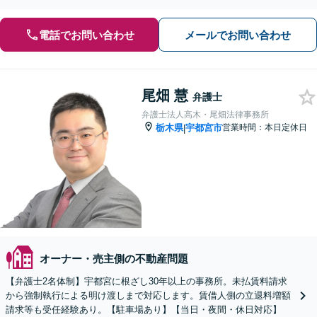
状回復トラブルも対応」【休日・夜間相談可】
電話でお問い合わせ
メールでお問い合わせ
尾畑 慧
弁護士
弁護士法人高木・尾畑法律事務所
栃木県
宇都宮市
営業時間：本日定休日
|
オーナー・売主側の不動産問題
【弁護士2名体制】宇都宮に根ざし30年以上の事務所。未払賃料請求
から強制執行による明け渡しまで対応します。賃借人側の立退料増額
請求等も受任経験あり。【駐車場あり】【当日・夜間・休日対応】