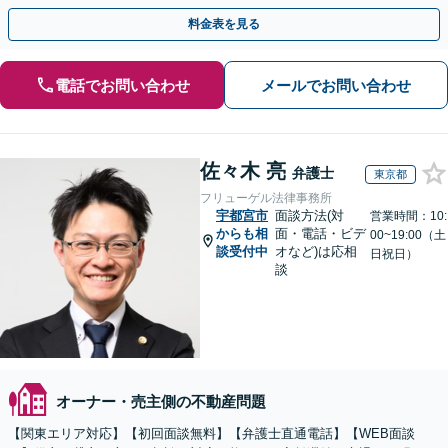
料金表を見る
電話でお問い合わせ
メールでお問い合わせ
佐々木 亮
弁護士
東京都
フリューゲル法律事務所
宇都宮市
面談方法(対
営業時間：10:
からも相
面・電話・ビデ
00~19:00（土
談受付中
オなど)は応相
日祝日）
談
オーナー・売主側の不動産問題
【関東エリア対応】【初回面談無料】【弁護士直通電話】【WEB面談