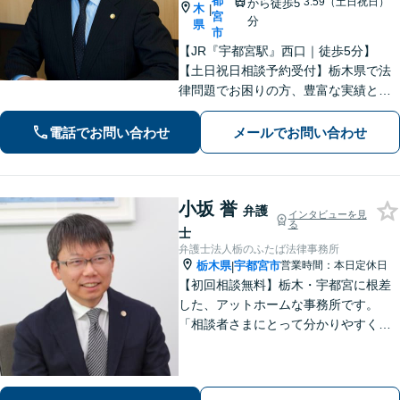
都
3:59（土日祝日）
から徒歩5
木
|
宮
分
県
市
【JR『宇都宮駅』西口｜徒歩5分】
【土日祝日相談予約受付】栃木県で法
律問題でお困りの方、豊富な実績と専
門性を持つ弁護士が、ともに解決を目
指します。どうぞお気軽にご相談くだ
電話でお問い合わせ
メールでお問い合わせ
さい。
小坂 誉
弁護
インタビューを見
る
士
弁護士法人栃のふたば法律事務所
栃木県
宇都宮市
営業時間：本日定休日
|
【初回相談無料】栃木・宇都宮に根差
した、アットホームな事務所です。
「相談者さまにとって分かりやすく説
明すること」「必ず何らかの解決策を
お出しすること」を心がけておりま
す。どんなことでも大丈夫。まずはお