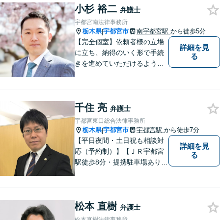
小杉 裕二
に対応いたします。ぜひ一度
弁護士
ご相談ください。
宇都宮南法律事務所
栃木県
宇都宮市
南宇都宮駅
から徒歩5分
|
【完全個室】依頼者様の立場
詳細を見
に立ち、納得のいく形で手続
る
きを進めていただけるよう、
しっかりとお話をお伺いし、
丁寧に説明を行います。 弁護
士業はサービス業であると認
千住 亮
識し、常に誠実で真摯な対応
弁護士
を心掛けています。【南宇都
宇都宮東口総合法律事務所
宮駅5分】
栃木県
宇都宮市
宇都宮駅
から徒歩7分
|
【平日夜間・土日祝も相談対
詳細を見
応（予約制）】【ＪＲ宇都宮
る
駅徒歩8分・提携駐車場あり】
相談者様にとって分かりやす
く、和やかな法律相談を目指
しています。お気軽にお問い
松本 直樹
合わせください。
弁護士
松本直樹法律事務所