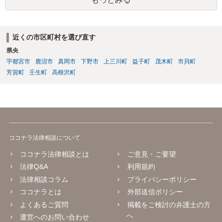
も考えられます。 ただ、同じ家にお住まいということですので、 場合
によっては、安全面を考慮して、警察へ事前に相談（あまり親身に対
応してもらえるわけではないですが）や、弁護士への依頼、調停など
の申立てもご検討なさるとよいかと思います。
近くの市区町村を選び直す
県央
宇都宮市
鹿沼市
真岡市
下野市
上三川町
益子町
茂木町
市貝町
芳賀町
壬生町
高根沢町
ココナラ法律相談について
ココナラ法律相談とは
ご意見・ご要望
法律Q&A
利用規約
法律相談コラム
プライバシーポリシー
ココナラとは
外部送信ポリシー
よくあるご質問
掲載をご検討の弁護士の方
へ
運営へのお問い合わせ