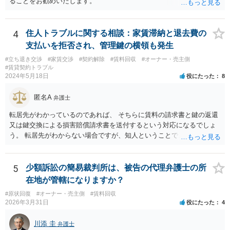
ることをお勧めいたします。
4
住人トラブルに関する相談：家賃滞納と退去費の
支払いを拒否され、管理鍵の横領も発生
#立ち退き交渉
#家賃交渉
#契約解除
#賃料回収
#オーナー・売主側
#賃貸契約トラブル
2024年5月18日
役にたった
8
匿名A
弁護士
転居先がわかっているのであれば、 そちらに賃料の請求書と鍵の返還
又は鍵交換による損害賠償請求書を送付するという対応になるでしょ
う。 転居先がわからない場合ですが、知人ということで、連絡がつく
のであれば、そちらに連絡をしてという形ですが、知人間ということ
で、適切な対応が望めない場合は、債権回収を弁護士に依頼すること
をご検討ください。
5
少額訴訟の簡易裁判所は、被告の代理弁護士の所
在地が管轄になりますか？
#原状回復
#オーナー・売主側
#賃料回収
2026年3月31日
役にたった
4
川添 圭
弁護士