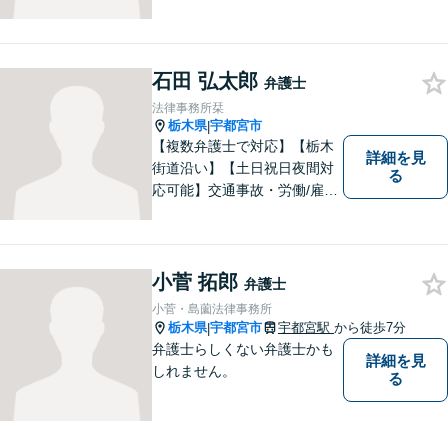
聞かせてください。親切・丁
寧な対応を心がけておりま
す。 事務所HPもご覧くださ
い。 https://sagara-law-office.j
石田 弘太郎
弁護士
p/
法律事務所栞
栃木県
宇都宮市
|
【複数弁護士で対応】【栃木
詳細を見
街道沿い】【土日祝日夜間対
る
応可能】交通事故・労働/雇用
問題・刑事事件に注力してい
ます。宇都宮市の弁護士で
す。是非一度ご相談くださ
い。
小菅 拓郎
弁護士
小菅・島薗法律事務所
栃木県
宇都宮市
宇都宮駅
から徒歩7分
|
弁護士らしくない弁護士かも
詳細を見
しれません。
る