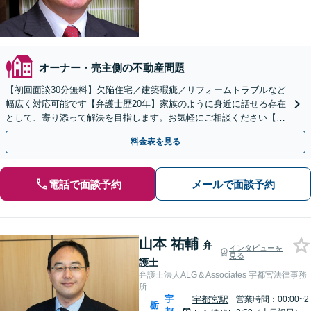
オーナー・売主側の不動産問題
【初回面談30分無料】欠陥住宅／建築瑕疵／リフォームトラブルなど
幅広く対応可能です【弁護士歴20年】家族のように身近に話せる存在
として、寄り添って解決を目指します。お気軽にご相談ください【池
袋駅5分】
料金表を見る
電話で面談予約
メールで面談予約
山本 祐輔
弁
インタビューを
見る
護士
弁護士法人ALG＆Associates 宇都宮法律事務
所
宇
宇都宮駅
営業時間：00:00~2
栃