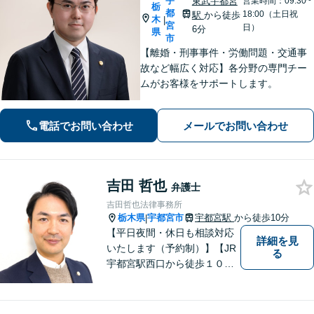
宇
東武宇都宮
営業時間：09:30~
栃
都
18:00（土日祝
駅
から徒歩
木
|
宮
日）
6分
県
市
【離婚・刑事事件・労働問題・交通事
故など幅広く対応】各分野の専門チー
ムがお客様をサポートします。
電話でお問い合わせ
メールでお問い合わせ
吉田 哲也
弁護士
吉田哲也法律事務所
栃木県
宇都宮市
宇都宮駅
から徒歩10分
|
【平日夜間・休日も相談対応
詳細を見
いたします（予約制）】【JR
る
宇都宮駅西口から徒歩１０
分・事務所ビル１階が駐車場
となっています】相談者様の
お話をしっかりと聞き，丁寧