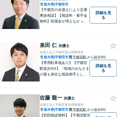
栃木県
宇都宮市
|
【宇都宮の弁護士により交通
詳細を見
事故相談】【相談料・着手金
る
無料】賠償金が増えなかった
場合，報酬はいただきませ
ん。交通事故の被害にあわれ
た方々のお力になりたいとい
う強い思いから，交通事故問
泉田 仁
弁護士
題に積極的に取り組んでいま
弁護士法人宇都宮東法律事務所
す。お気軽にお問い合わせく
栃木県
宇都宮市
宇都宮駅
から徒歩9分
|
ださい。
【専用駐車場あり】【宇都宮
詳細を見
駅徒歩9分】「地域のみなさま
る
の最も身近な相談相手として
頼れる存在でありたい。」が
モットーです。【初回面談無
料】【夜間／休日対応可】交
佐藤 龍一
通事故／遺産相続／借金問題
弁護士
／企業法務／離婚問題などさ
弁護士法人宇都宮東法律事務所
まざまな分野に力を入れてお
栃木県
宇都宮市
宇都宮駅
から徒歩9分
|
ります。
【初回相談無料】【宇都宮駅9