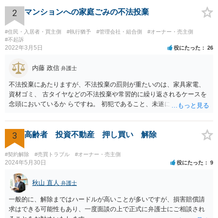
2
マンションへの家庭ごみの不法投棄
#住民・入居者・買主側
#執行猶予
#管理会社・組合側
#オーナー・売主側
#不起訴
2022年3月5日
役にたった
26
内藤 政信
弁護士
不法投棄にあたりますが、不法投棄の罰則が重たいのは、家具家電、
資材ゴミ、 古タイヤなどの不法投棄や常習的に繰り返されるケースを
念頭においているか らですね。 初犯であること、未遂に終わっている
ことから、かりに通報され、事情聴取が あったとしても、起訴される
ことはないでしょう。 様子見でいいでしょう。
3
高齢者 投資不動産 押し買い 解除
#契約解除
#売買トラブル
#オーナー・売主側
2024年5月30日
役にたった
9
秋山 直人
弁護士
一般的に、解除まではハードルが高いことが多いですが、損害賠償請
求はできる可能性もあり、一度面談の上で正式に弁護士にご相談され