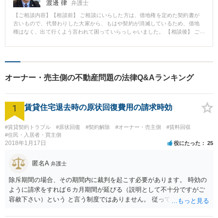
渡邊 律
弁護士
在を確認してもらいました。
【ご相談内容】【相談前】 ご相談にいらした方は、借地権を定めた契約書が
古いもので、代替わりした大家から、もはや契約が消滅しているため、借地
権はなく、出て行くよう言われて困っていらっしゃいました。 【相談後】 ご
相談後、弁護士を介して、正確に契約書の文言を確認した結果、借地権が消
滅しない旨が確認でき、この点、大家にもご説明し、納得を頂くことができ
ました。 【先生のコメント】 借地権は、古くから存在しているものも多く、
代替わりをすると、貸主借主双方で、契約書の内容を正確に共有しにくくな
ることも多く見られます。 弁護士が契約書を正確に読み、相手にご説明し、
オーナー・売主側の不動産問題の法律Q&Aランキング
納得を頂くことで、その後の長い平穏が確保されることもあります。 お困り
になられましたら、弁護士にご相談ください。
1
賃貸住宅退去時の原状回復費用の請求時効
#賃貸契約トラブル
#原状回復
#契約解除
#オーナー・売主側
#賃料回収
#住民・入居者・買主側
2018年1月17日
役にたった
25
匿名A
弁護士
除斥期間の場合、その期間内に裁判を起こす必要があります。 時効の
ように請求をすれば６カ月期間が延びる（説明として不十分ですがご
容赦下さい）という と言う制度ではありません。 従って、理論上は１
年経過していますので、既に支払義務はありません。