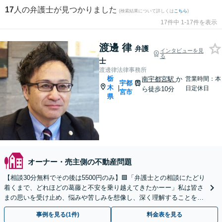
17
人の弁護士が見つかりました
(検索結果について詳しくは
こちら
)
17件中 1-17件を表示
渡邊 律
弁護
インタビューを見
る
士
渡邊律法律事務所
栃
南宇都宮駅
か
営業時間：本
宇都
木
|
日定休日
ら徒歩10分
宮市
県
オーナー・売主側の不動産問題
【相談30分無料でその後は5500円のみ】🟩「弁護士との相談にたどり
着くまで、どれほどの葛藤と不安を乗り越えてきたかーー」私は皆さ
まの思いを受け止め、悩みや苦しみを想像し、深く理解することをあ
きらめません。ぜひ一度ご相談ください
事例を見る(1件)
料金表を見る