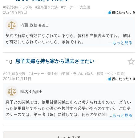
るでしょうから、減額に応じてくる可能性は大いにあるかと思いま
#賃貸契約トラブル
#立ち退き交渉
#オーナー・売主側
す。
2024年9月9日
役にたった
5
内藤 政信
弁護士
契約の解除が有効になされているなら、賃料相当損害金ですね。 解除
が有効になされていないなら、家賃ですね。
10
息子夫婦を持ち家から退去させたい
#立ち退き交渉
#オーナー・売主側
#近隣トラブル（隣人・騒音・ペット問題）
2024年12月11日
役にたった
4
匿名B
弁護士
息子との関係では、使用貸借関係にあると考えられますので、 どうい
った使用目的であったか否かを検討する必要があるのですが、 ご自身
のケースでは、第三者（嫁）に対しては、何らの契約関係にもなく、
端的に退去を求めるのがよいと思われます（応じない場合は、退去す
るまで賃料相当の損害賠償を続ける）。また、息子との関係でも、勝
手に第三者に又貸ししたとして、使用貸借契約の解除を検討すること
もっとみる