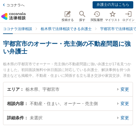
弁護士の方はこちら
ココナラへ
投稿する
探す
閲覧履歴
マイリスト
ログイン
ココナラ法律相談
栃木県で法律相談できる弁護士
宇都宮市で法律相談
宇都宮市のオーナー・売主側の不動産問題に強
い弁護士
栃木県の宇都宮市でオーナー・売主側の不動産問題に強い弁護士が17名見つか
りました。初回面談無料や休日面談に対応している弁護士、解決事例を持つ弁
護士なども掲載中。不動産・住まいに関係する立ち退き交渉や家賃交渉、不動
産契約解除等の細かな分野での絞り込み検索もでき便利です。特に渡邊律法律
事務所の渡邊 律弁護士や大橋慶士法律事務所の大橋 慶士弁護士、弁護士法人高
エリア
栃木県、宇都宮市
変更
木・尾畑法律事務所の尾畑 慧弁護士のプロフィール情報や弁護士費用、強みな
どが注目されています。『宇都宮市で土日や夜間に発生したオーナー・売主側
相談内容
不動産・住まい、オーナー・売主側
変更
の不動産問題のトラブルを今すぐに弁護士に相談したい』『オーナー・売主側
の不動産問題のトラブル解決の実績豊富な近くの弁護士を検索したい』『初回
相談無料でオーナー・売主側の不動産問題を法律相談できる宇都宮市内の弁護
詳細条件
未選択
変更
士に相談予約したい』などでお困りの相談者さんにおすすめです。