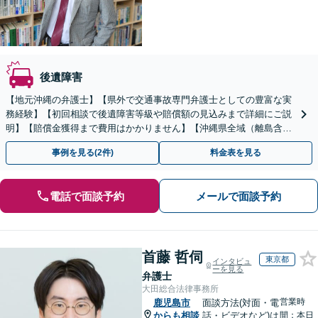
後遺障害
【地元沖縄の弁護士】【県外で交通事故専門弁護士としての豊富な実
務経験】【初回相談で後遺障害等級や賠償額の見込みまで詳細にご説
明】【賠償金獲得まで費用はかかりません】【沖縄県全域（離島含
む）対応◎】
事例を見る(2件)
料金表を見る
電話で面談予約
メールで面談予約
首藤 哲伺
東京都
インタビュ
ーを見る
弁護士
大田総合法律事務所
営業時
鹿児島市
面談方法(対面・電
からも相談
話・ビデオなど)は
間：本日