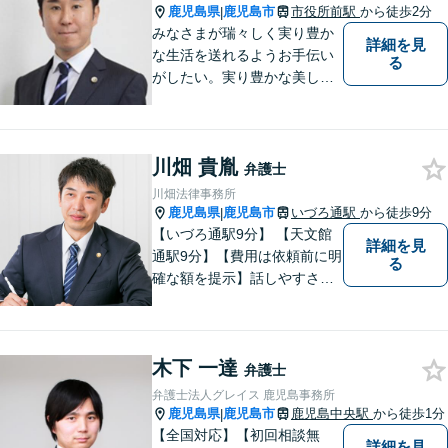
鹿児島県
鹿児島市
市役所前駅
から徒歩2分
|
みなさまが瑞々しく実り豊か
詳細を見
な生活を送れるようお手伝い
る
がしたい。実り豊かな美しい
国を作る一助になりたい。
「実る程首を垂れる稲穂か
な」という初心を大切に，み
川畑 貴胤
なさまと一緒に成長させてい
弁護士
ただきたい。それが私たち，
川畑法律事務所
みずほ法律事務所の思いで
鹿児島県
鹿児島市
いづろ通駅
から徒歩9分
|
す。
【いづろ通駅9分】 【天文館
詳細を見
通駅9分】【費用は依頼前に明
る
確な額を提示】話しやすさを
重視した対応に自信あり。依
頼者さまに納得いくまで心の
うちを話してもらったうえ
木下 一達
で、お悩みの解決に向けて丁
弁護士
寧にアドバイスしていきま
弁護士法人グレイス 鹿児島事務所
す。
鹿児島県
鹿児島市
鹿児島中央駅
から徒歩1分
|
【全国対応】【初回相談無
詳細を見