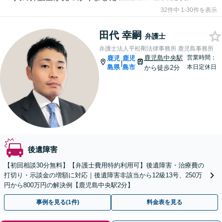
32件中 1-30件を表示
田代 幸嗣
弁護士
弁護士法人平松剛法律事務所 鹿児島事務所
鹿児島中央駅
営業時間：
鹿児
鹿児
|
島県
島市
本日定休日
から徒歩2分
後遺障害
【初回相談30分無料】【弁護士費用特約利用可】後遺障害・治療費の
打切り・示談金の増額に対応｜後遺障害非該当から12級13号、250万
円から800万円の解決例【鹿児島中央駅2分】
事例を見る(1件)
料金表を見る