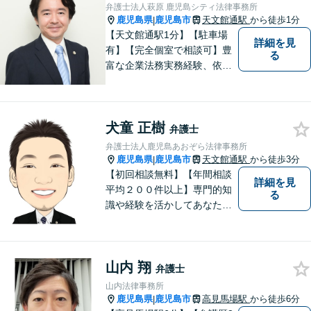
ださい。
弁護士法人萩原 鹿児島シティ法律事務所
鹿児島県
鹿児島市
天文館通駅
から徒歩1分
|
【天文館通駅1分】【駐車場
詳細を見
有】【完全個室で相談可】豊
る
富な企業法務実務経験、依頼
業務解決実績、旺盛な知的好
奇心をもとに、謙虚かつ誠実
にご依頼者の言葉や想いに耳
犬童 正樹
を傾け、依頼者の悩みに寄り
弁護士
添って助言や提案を提供して
弁護士法人鹿児島あおぞら法律事務所
参ります。 お気軽にご相談く
鹿児島県
鹿児島市
天文館通駅
から徒歩3分
|
ださい。
【初回相談無料】【年間相談
詳細を見
平均２００件以上】専門的知
る
識や経験を活かしてあなたの
心をあおぞらにします！債務
整理、離婚や不倫などの男女
問題、相続、交通事故、私選
山内 翔
弁護などに強い弁護士です。
弁護士
「鹿児島あおぞら法律事務
山内法律事務所
所」で検索。
鹿児島県
鹿児島市
高見馬場駅
から徒歩6分
|