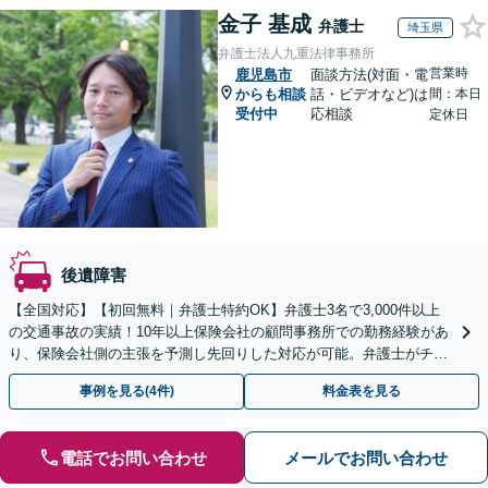
金子 基成
弁護士
埼玉県
弁護士法人九重法律事務所
営業時
鹿児島市
面談方法(対面・電
からも相談
話・ビデオなど)は
間：本日
受付中
応相談
定休日
後遺障害
【全国対応】【初回無料｜弁護士特約OK】弁護士3名で3,000件以上
の交通事故の実績！10年以上保険会社の顧問事務所での勤務経験があ
り、保険会社側の主張を予測し先回りした対応が可能。弁護士がチー
ムとなり示談交渉、休業損害、後遺障害等に対応。
事例を見る(4件)
料金表を見る
電話でお問い合わせ
メールでお問い合わせ