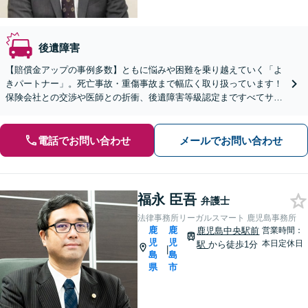
後遺障害
【賠償金アップの事例多数】ともに悩みや困難を乗り越えていく「よ
きパートナー」。死亡事故・重傷事故まで幅広く取り扱っています！
保険会社との交渉や医師との折衝、後遺障害等級認定まですべてサポ
ート。「負担を少しでも軽減できるようきめ細やかに対応」
電話でお問い合わせ
メールでお問い合わせ
福永 臣吾
弁護士
法律事務所リーガルスマート 鹿児島事務所
鹿
鹿
鹿児島中央駅前
営業時間：
児
児
本日定休日
駅
から徒歩1分
|
島
島
県
市