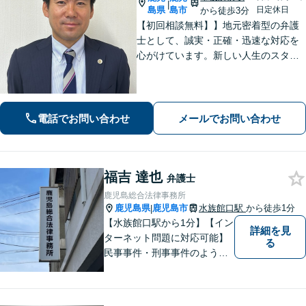
|
島県
島市
日定休日
から徒歩3分
【初回相談無料】】地元密着型の弁護
士として、誠実・正確・迅速な対応を
心がけています。新しい人生のスター
トを切る第一歩として、お気軽にご相
談ください【24時間メール問い合わせ
可】豊富な実践経験を活かし、スピー
ド解決を目指します。
電話でお問い合わせ
メールでお問い合わせ
福吉 達也
弁護士
鹿児島総合法律事務所
鹿児島県
鹿児島市
水族館口駅
から徒歩1分
|
【水族館口駅から1分】【イン
詳細を見
ターネット問題に対応可能】
る
民事事件・刑事事件のような
問題のみならず、インターネ
ット問題にも対応しておりま
す。電話・メールでのお問い