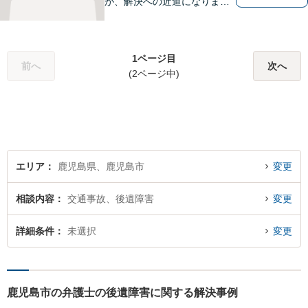
が、解決への近道になりま
す。これからどう動くのがよ
いのか、一人で悩まず一緒に
整理していきましょう。どん
1ページ目
なご相談でも、どうぞお気軽
前へ
次へ
(2ページ中)
にお声がけください。【初回
相談無料】【電話・WEB面談
可】
エリア
鹿児島県、鹿児島市
変更
相談内容
交通事故、後遺障害
変更
詳細条件
未選択
変更
鹿児島市の弁護士の後遺障害に関する解決事例