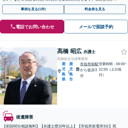
不当な賠償金の提示に正しい知識で対処します
事例を見る(1件)
料金表を見る
電話でお問い合わせ
メールで面談予約
髙橋 昭広
弁護士
髙橋総合法律事務所
鹿
鹿
市役所前駅
営業時間：09:00~
児
児
22:00（土日祝
から徒歩3
|
島
島
日）
分
県
市
後遺障害
【初回60分相談無料】【弁護士歴10年以上】【市役所前電停3分】死