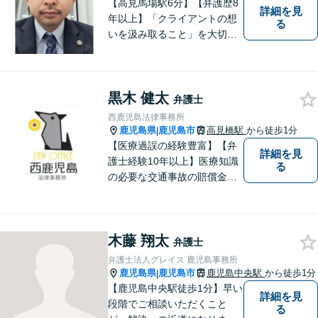
【高見馬場駅6分】【弁護歴8
詳細を見
年以上】「クライアントの想
る
いを汲み取ること」を大切に
し弁護を行います。ご相談の
際には、皆様の胸の内を詳し
くお聞かせください。納得の
黒木 健太
いく解決になるよう、精一杯
弁護士
尽力いたします。【対応分野
西鹿児島法律事務所
多数！】
鹿児島県
鹿児島市
高見橋駅
から徒歩1分
|
【医療過誤の経験豊富】【弁
詳細を見
護士経験10年以上】医療知識
る
の必要な交通事故の賠償金請
求、後遺障害等級申請はお任
せ。手術後の後遺症に疑問の
ある人もお気軽にご相談くだ
木藤 翔太
さい。依頼者様との信頼関係
弁護士
を大切に解決へ向けて尽力い
弁護士法人グレイス 鹿児島事務所
たします。【休日・夜間対応
鹿児島県
鹿児島市
鹿児島中央駅
から徒歩1分
|
可】
【鹿児島中央駅徒歩1分】早い
詳細を見
段階でご相談いただくこと
る