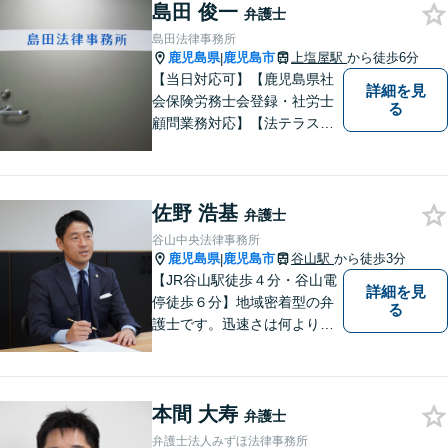
島田 俊一
合わせも受け付けておりま
弁護士
す。お気軽にご相談くださ
島田法律事務所
い。
鹿児島県
鹿児島市
上塩屋駅
から徒歩6分
|
【当日対応可】【鹿児島県社
詳細を見
会保険労務士会登録・社労士
る
顧問業務対応】【法テラス対
応】【初回３０分無料】【上
塩屋電停から徒歩6分】【駐車
場有り】
佐野 浩基
弁護士
谷山中央法律事務所
鹿児島県
鹿児島市
谷山駅
から徒歩3分
|
【JR谷山駅徒歩４分・谷山電
詳細を見
停徒歩６分】地域密着型の弁
る
護士です。迅速さは何よりの
誠実さと考えています。ぜ
ひ、お気軽にご相談くださ
い。
本間 大寿
弁護士
弁護士法人みずほ法律事務所