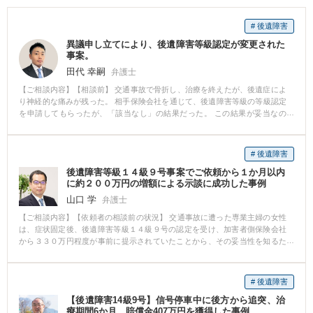
# 後遺障害
異議申し立てにより、後遺障害等級認定が変更された
事案。
田代 幸嗣
弁護士
【ご相談内容】【相談前】 交通事故で骨折し、治療を終えたが、後遺症によ
り神経的な痛みが残った。 相手保険会社を通じて、後遺障害等級の等級認定
を申請してもらったが、「該当なし」の結果だった。 この結果が妥当なの
か、判断に迷い、弁護士に相談することにした。 【相談後】 後遺障害診断書
に十分な記載がなされていなかったため、主治医の新たな意見書を取得し、
後遺障害等級の異議申し立てを行った。 そうしたところ、こちらが求めたと
# 後遺障害
おり、12級13号の後遺障害等級が認定された。 弁護士介入前、保険会社から
後遺障害等級１４級９号事案でご依頼から１か月以内
は250万円の賠償提案が来ていたが、等級獲得により、800万円で和解するこ
に約２００万円の増額による示談に成功した事例
ととなった（介入前の3.2倍）。 【先生のコメント】 後遺障害の等級結果
は、獲得できる賠償の金額に大きく影響します。 等級結果に疑問を持たれま
山口 学
弁護士
したら、お気軽に弁護士にご相談ください。
【ご相談内容】【依頼者の相談前の状況】 交通事故に遭った専業主婦の女性
は、症状固定後、後遺障害等級１４級９号の認定を受け、加害者側保険会社
から３３０万円程度が事前に提示されていたことから、その妥当性を知るた
めに当事務所に相談されました。 【依頼者の相談後の状況】 約５３０万円で
の示談成立（増額幅約２００万円）。 【解決方法、弁護士として果たした役
割など】 保険会社の事前提示案では、専業主婦の休業損害について、基礎収
# 後遺障害
入額が自賠責基準であり、また休業日も入通院日に限定されていました。 ま
【後遺障害14級9号】信号停車中に後方から追突、治
た慰謝料についても、任意保険会社の基準で弁護士からみると低額な提示案
療期間6か月、賠償金407万円を獲得した事例
でした。 以上から、ご依頼を受けた後、ただちに加害者側保険会社に対し