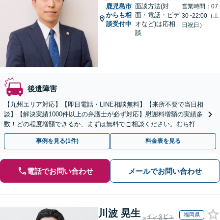
鹿児島市
面談方法(対
営業時間：07:
からも相
面・電話・ビデ
30~22:00（土
談受付中
オなど)は応相
日祝日）
談
後遺障害
【九州エリア対応】【即日電話・LINE相談無料】【来所不要で当日相
談】【解決実績1000件以上の弁護士が必ず対応】慰謝料増額の実績多
数！どの程度増額できるか、まずは無料でご相談ください。むち打
ち〜重大事故まで【弁護士費用特約の利用可】
事例を見る(1件)
料金表を見る
電話でお問い合わせ
メールでお問い合わせ
川波 晃生
福岡県
インタビュ