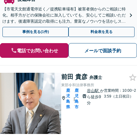
【市電天文館通電停近く／提携駐車場有】被害者側からのご相談に特
化。相手方がどの保険会社に加入していても、安心してご相談いただ
けます。後遺障害認定の取得にも注力。豊富なノウハウを活かしスム
ーズに解決。【夜間・休日相談可能】
事例を見る(1件)
料金表を見る
電話でお問い合わせ
メールで面談予約
前田 貴彦
弁護士
東部令和法律事務所
鹿
鹿
谷山駅
か
営業時間：10:00~2
児
児
3:59（土日祝日）
ら徒歩9
|
島
島
分
県
市