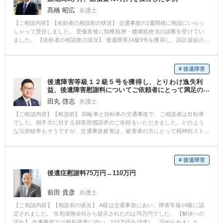
て、裁判所基準に基づいた示談案を提示し、示談交渉を行い、慰謝料につい
髙橋 昭広
弁護士
ては裁判所基準で、ご依頼者の休業損害も大幅に増額が認められました。 ま
【ご相談内容】【依頼者の相談前の状況】 交通事故の2週間後に相談にいらっ
たご依頼から示談成立まで１か月以内であり、極めて早期の解決となりまし
しゃって受任しました。 受傷直後に頸椎捻挫・腰痛捻挫当の診断を受けてい
た。
ました。 【依頼者の相談後の状況】 後遺障害14級9号を獲得し、訴訟提起の
うえ、裁判基準の損害賠償金を得ることができました。 【解決方法、弁護士
として果たした役割など】 受傷直後の受任であったため、治療の経過につい
て定期的に確認でき、後遺障害等級の獲得へ向け、医師に対し検査方法を指
# 後遺障害
定したうえで検査を依頼し、また、過去の適正な等級を獲得した後遺障害診
後遺障害等級１２級５号を獲得し、とりわけ逸失利
断書の記載例を提供し、当方が希望する内容が記載された後遺障害診断書を
益、後遺障害慰謝料についてご依頼者にとって満足の
作成していただくことができました。 その結果、後遺障害14級9号を獲得で
いく金額で相手方保険会社と和解をすることができた
き、本来の損害賠償金を得ることができました。
田丸 啓志
弁護士
事例
【ご相談内容】【相談前】 四輪車と自転車の交通事故で、ご相談者は自転車
でした。相手方に対する損害賠償請求のご依頼をいただきました。どのよう
な法的紛争もそうですが、交通事故被害は、被害者の方にとって精神的スト
レスの大きな部類の一つです。また、他の法的紛争と異なり、怪我をして入
院せざるを得ない、収入が途絶える等、精神的ストレスのみならず、現実
的、経済的損害が目に見えて生じるのも特徴の一つかもしれません。弁護士
# 後遺障害
が代理人に就くことで、相手方保険会社とのやりとり・窓口は弁護士になる
後遺症慰謝料75万円→110万円
こと、後遺障害の認定手続を代行すること、正当な賠償金額を算定し請求す
ること等メリットをお話し、少しでも安心をいただきました。 【相談後】 怪
我や事故の状況から後遺障害が生じる可能性が十分にありましたので、まず
前田 貴彦
弁護士
は通院を継続していただきました。保険会社との窓口は弁護士が務めますの
【ご相談内容】【相談前の状況】 A様は交通事故にあい、障害等級14級に認
で、ご依頼者は、治療、通院、お仕事に専念をいただくことができました。
定されました。 当初保険会社から提示されたのは75万円でした。 【解決への
後遺障害の認定の手続をするには、主治医に後遺障害に関する特別の診断書
流れ】 当事務所では裁判基準に従い、110万円を請求し、認められました。