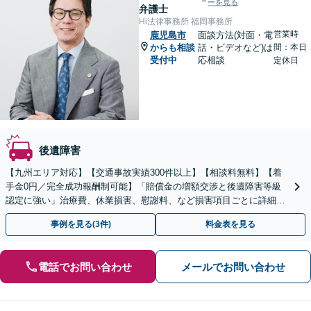
ーを見る
弁護士
Hi法律事務所 福岡事務所
営業時
鹿児島市
面談方法(対面・電
からも相談
話・ビデオなど)は
間：本日
受付中
応相談
定休日
後遺障害
【九州エリア対応】【交通事故実績300件以上】【相談料無料】【着
手金0円／完全成功報酬制可能】「賠償金の増額交渉と後遺障害等級
認定に強い」治療費、休業損害、慰謝料、など損害項目ごとに詳細な
検討を行い、適正な賠償額を確保できるよう全力で対応
事例を見る(3件)
料金表を見る
電話でお問い合わせ
メールでお問い合わせ