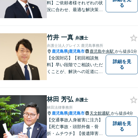
料】ご依頼者様それぞれの状
る
況に合わせ、最適な解決策を
ご提案します。緊急のご相談
にも迅速に対応いたします。
一つひとつの問題に丁寧に向
竹井 一真
き合い、解決までしっかりサ
弁護士
ポートします。【電話・WEB
弁護士法人グレイス 鹿児島事務所
相談も対応可能】
鹿児島県
鹿児島市
鹿児島中央駅
から徒歩1分
|
【全国対応】【初回相談無
詳細を見
料】早い段階でご相談いただ
る
くことが、解決への近道にな
ります。これからどう動くの
がよいのか、一人で悩まず一
緒に整理していきましょう。
林田 芳弘
どんなご相談でも、どうぞお
弁護士
気軽にお声がけください。
林田法律事務所
【電話・WEB相談も対応可
鹿児島県
鹿児島市
天文館通駅
から徒歩4分
|
能】
【交通事故人身被害に注力】
詳細を見
【死亡事故・頭部外傷・骨
る
折・ムチウチ】【後遺障害申