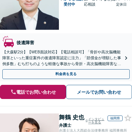
受付中
応相談
定休日
後遺障害
【大森駅2分】【WEB面談対応】【電話相談可】「骨折や高次脳機能
障害といった重症案件の後遺障害認定に注力」「賠償金が増額した事
例多数」むち打ちのような軽微な事故から骨折・高次脳機能障害など
の重症事故まで、事故の規模に関わらず対応いたします
料金表を見る
電話でお問い合わせ
メールでお問い合わせ
舞鶴 史也
福岡県
インタビュ
ーを見る
弁護士
弁護士法人大西総合法律事務所 福岡事務所