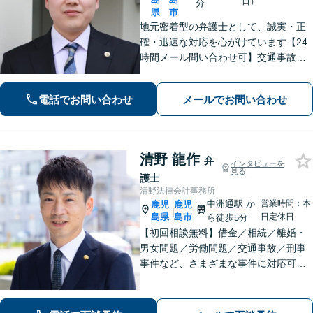
日）
分
県
市
地元密着型の弁護士として、誠実・正
確・迅速な対応を心がけています【24
時間メール問い合わせ可】交通事故／
離婚／労働／不動産等のトラブルにも
幅広く対応。新しい人生のスタートを
電話でお問い合わせ
メールでお問い合わせ
切るお手伝いをします【市電水族館口
駅2分】【完全個室】
清野 龍作
弁
インタビューを
見る
護士
清野法律会計事務所
中洲通駅
か
営業時間：本
鹿児
鹿児
|
島県
島市
日定休日
ら徒歩5分
【初回相談無料】借金／相続／離婚・
男女問題／労働問題／交通事故／刑事
事件など、さまざまな事件に対応可能
です。お話を丁寧にお聞きすることを
心がけています。はじめて弁護士に相
談される方も、お気軽にご相談くださ