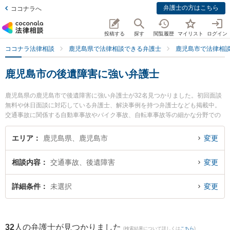
弁護士の方はこちら
ココナラへ
投稿する
探す
閲覧履歴
マイリスト
ログイン
ココナラ法律相談
鹿児島県で法律相談できる弁護士
鹿児島市で法律相
鹿児島市の後遺障害に強い弁護士
鹿児島県の鹿児島市で後遺障害に強い弁護士が32名見つかりました。初回面談
無料や休日面談に対応している弁護士、解決事例を持つ弁護士なども掲載中。
交通事故に関係する自動車事故やバイク事故、自転車事故等の細かな分野での
絞り込み検索もでき便利です。特に弁護士法人平松剛法律事務所 鹿児島事務所
の田代 幸嗣弁護士や弁護士法人萩原 鹿児島シティ法律事務所の西 弘喜弁護
エリア
鹿児島県、鹿児島市
変更
士、弁護士法人萩原 鹿児島シティ法律事務所の山口 学弁護士のプロフィール情
報や弁護士費用、強みなどが注目されています。『鹿児島市で土日や夜間に発
相談内容
交通事故、後遺障害
変更
生した後遺障害のトラブルを今すぐに弁護士に相談したい』『後遺障害のトラ
ブル解決の実績豊富な近くの弁護士を検索したい』『初回相談無料で後遺障害
を法律相談できる鹿児島市内の弁護士に相談予約したい』などでお困りの相談
詳細条件
未選択
変更
者さんにおすすめです。
32
人の弁護士が見つかりました
(検索結果について詳しくは
こちら
)