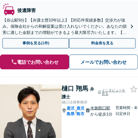
後遺障害
【谷山駅9分】【弁護士歴10年以上】【対応件実績多数】交渉力が強
み。保険会社からの和解提案は受け入れないでください。あなたの損
害に適した金額までの増額ができるよう最大限尽力いたします。【初
回相談無料】【夜間・休日相談可】
事例を見る(1件)
料金表を見る
電話でお問い合わせ
メールでお問い合わせ
樋口 翔馬
弁
インタビューを
見る
護士
樋口法律事務所
水族館口駅
営業時間：本
鹿児
鹿児
|
島県
島市
日定休日
から徒歩1分