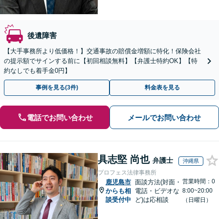
後遺障害
【大手事務所より低価格！】交通事故の賠償金増額に特化！保険会社
の提示額でサインする前に【初回相談無料】【弁護士特約OK】【特
約なしでも着手金0円】
事例を見る(3件)
料金表を見る
電話でお問い合わせ
メールでお問い合わせ
具志堅 尚也
弁護士
沖縄県
プロフェス法律事務所
営業時間：0
鹿児島市
面談方法(対面・
からも相
電話・ビデオな
8:00~20:00
談受付中
ど)は応相談
（日曜日）