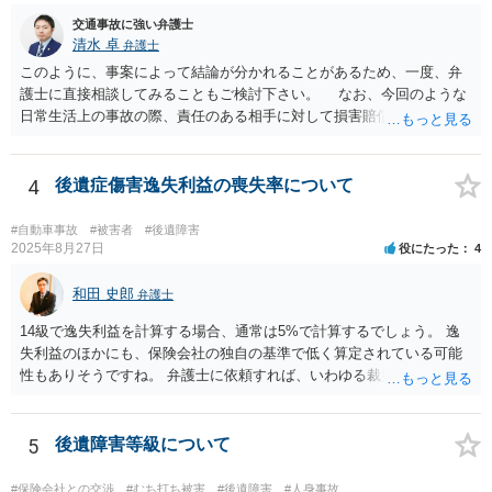
交通事故に強い弁護士
清水 卓
弁護士
このように、事案によって結論が分かれることがあるため、一度、弁
護士に直接相談してみることもご検討下さい。 なお、今回のような
日常生活上の事故の際、責任のある相手に対して損害賠償請求する際
の弁護士費用がご加入の保険から出る特約が付いている場合がありま
す（ご自宅の火災保険や自動車の任意保険等を確認してみて下さい。
加入したつもりがなくても、確認してみたら付いていたということが
4
後遺症傷害逸失利益の喪失率について
ありますので）。
#自動車事故
#被害者
#後遺障害
2025年8月27日
役にたった
4
和田 史郎
弁護士
14級で逸失利益を計算する場合、通常は5%で計算するでしょう。 逸
失利益のほかにも、保険会社の独自の基準で低く算定されている可能
性もありそうですね。 弁護士に依頼すれば、いわゆる裁判基準程度の
増額が期待できると思います。
5
後遺障害等級について
#保険会社との交渉
#むち打ち被害
#後遺障害
#人身事故