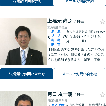
電話で面談予約
メールで面談予約
い。
上福元 尚之
弁護士
堂免法律事務所
鹿
鹿
市役所前駅
営業時間：08:00~
児
児
21:00（土日祝
から徒歩2
|
島
島
日）
分
県
市
【初回面談30分無料】困った方々のお
役に立ちたい。相談者さまの不安な気
持ちを解消できるよう、誠実に丁寧に
お話を伺いわかりやすい説明を心がけ
ております【市役所前2分】【休日・夜
電話でお問い合わせ
メールでお問い合わせ
間面談OKも可能】
河口 友一朗
弁護士
河口法律事務所
市役所前駅
営業時間：本
鹿児
鹿児