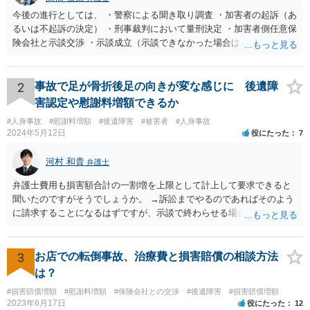
今後の進行としては、 ・警察による聞き取り調査 ・加害者の起訴（あ
るいは不起訴の決定） ・刑事裁判において量刑決定 ・加害者側任意保
険会社と示談交渉 ・示談成立（示談できなかった場合は裁判） となり
ます。なお、警察では、お母様の生前のご様子やご遺族の被害感情、
加害者に対する処罰感情など尋ねられるはずですので、率直にお答え
になるとよいと思います。
2
事故で足が骨折後足の向きが変な感じに 後遺障
害認定や慰謝料増額できるか
#人身事故
#慰謝料増額
#後遺障害
#被害者
#人身事故
2024年5月12日
役にたった
7
河村 和貴
弁護士
弁護士費用も損害額合計の一割増を上限として計上して要求できると
聞いたのですがそうでしょうか。 →訴訟までやるのであればそのよう
に請求することになるはずですが、示談で終わらせる場合には、そこ
は譲歩させられることが多いように思います。 LAC基準の弁護士さん
ならほとんど充足できるか多くが返ってくるイメージなので頼むのも
いいかなと思うのですが。 →LAC基準でもそうかもしれませんし、交
3
お店での転倒事故、治療費と損害賠償の相談方法
通事故事案ではより定額の費用としている法律事務所も多いように思
は？
います。費用面も含めて、弁護士さんを検討してみるとよいかもしれ
#損害賠償増額
#慰謝料増額
#保険会社との交渉
#後遺障害
#損害賠償増額
ませんね。 かなり具体的な話も多くなっているので、法律事務所に問
2023年6月17日
役にたった
12
い合わせてみるとよいと思います。