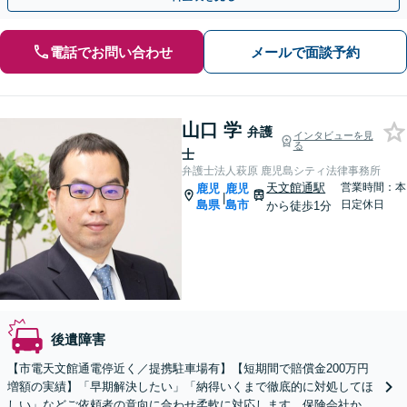
電話でお問い合わせ
メールで面談予約
山口 学
弁護
インタビューを見
る
士
弁護士法人萩原 鹿児島シティ法律事務所
天文館通駅
営業時間：本
鹿児
鹿児
|
島県
島市
日定休日
から徒歩1分
後遺障害
【市電天文館通電停近く／提携駐車場有】【短期間で賠償金200万円
増額の実績】「早期解決したい」「納得いくまで徹底的に対処してほ
しい」などご依頼者の意向に合わせ柔軟に対応します。保険会社から