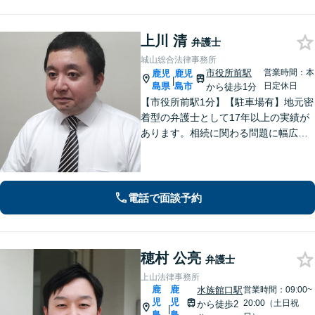
上川 清
弁護士
城山総合法律事務所
市役所前駅
営業時間：本
鹿児
鹿児
|
島県
島市
日定休日
から徒歩1分
【市役所前駅1分】【駐車場有】地元密
着型の弁護士として17年以上の実績が
あります。相続に関わる問題に幅広く
対応可。遺言書作成から遺言の執行ま
ですべて対応。弁護士に依頼して借金
の督促をストップ。状況を丁寧にヒア
リングした適切な解決策をご提案。
電話で面談予約
穂村 公亮
弁護士
上山法律事務所
鹿
鹿
水族館口駅
営業時間：09:00~
児
児
20:00（土日祝
から徒歩2
|
島
島