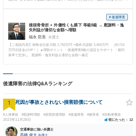
を作成してもらう必要があるのですが、作成に関してご依頼者にアドバイス
【弁護士からのコメント】 交通事故の慰謝料では自賠責基準、任意保険基
をして差し上げたり、病院に付き添い、主治医と面談をするなどしました。
準、裁判基準の3つがあり、保険会社は通常最も高い裁判基準の金額は提示し
詳細に診断書を作成してもらい、またその他後遺障害認定のために必要な書
ません。 示談金の提示額に不安があるときはお近くの弁護士に相談されるこ
類の取り寄せ等を行って申請をしましたところ後遺障害等級１２級５号の認
# 後遺障害
とをお勧めします。 大きく金額が変動することがあります。
定がされました。 その後は、弁護士が損害を算定し、相手方の保険会社に対
後頭骨骨折 + 外傷性くも膜下 等級8級 → 慰謝料・逸
し裁判外で損害賠償請求を致しました。裁判外の請求であっても、訴訟（裁
失利益が適切な金額へ増額
判）になった場合であればどのような解決になるのかを想定して示談折衝す
福永 臣吾
る必要があります。保険会社が最初に提示をしてきた内容は、訴訟になった
弁護士
場合に判断されるであろう金額を大きく下回るものでした。そこで、訴訟に
【ご相談内容】保険会社提示額 2,750万円 ⇨最終示談額 3,460万円 ［約710
なった場合の金額や裁判例等を示しながら粘り強く交渉を重ねた結果、逸失
万円示談金がUP！］ ●増額ポイント ・後遺障害8級の認定をサポート ・裁判
利益、後遺障害慰謝料の金額を大きく上乗せすることができ、ご依頼者に満
基準で交渉し、慰謝料・逸失利益を適切な金額へ修正
足いただける内容で和解をすることができました。
後遺障害の法律Q&Aランキング
1
死因が事故とされない損害賠償について
#人身事故
#慰謝料増額
#損害賠償増額
#後遺障害
#被害者
#自動車事故
2023年11月28日
役にたった
12
交通事故に強い弁護士
髙橋 俊太
弁護士