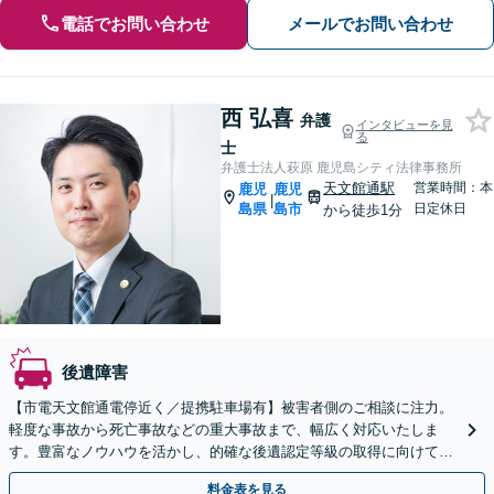
電話でお問い合わせ
メールでお問い合わせ
西 弘喜
弁護
インタビューを見
る
士
弁護士法人萩原 鹿児島シティ法律事務所
天文館通駅
営業時間：本
鹿児
鹿児
|
島県
島市
日定休日
から徒歩1分
後遺障害
【市電天文館通電停近く／提携駐車場有】被害者側のご相談に注力。
軽度な事故から死亡事故などの重大事故まで、幅広く対応いたしま
す。豊富なノウハウを活かし、的確な後遺認定等級の取得に向けて手
厚くサポート。【休日相談可能（要予約）】
料金表を見る