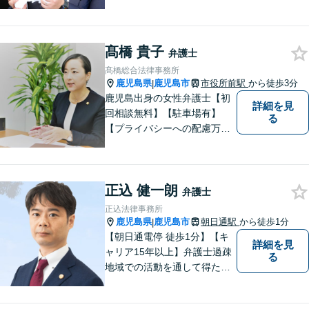
請・異議申立】【経験と実績
が豊富な弁護士】【専門性の
高い弁護士をお探しの方はぜ
髙橋 貴子
ひお問い合わせください】
弁護士
【交通事故無料法律相談実施
髙橋総合法律事務所
中・電話相談・オンライン相
鹿児島県
鹿児島市
市役所前駅
から徒歩3分
|
談可】
鹿児島出身の女性弁護士【初
詳細を見
回相談無料】【駐車場有】
る
【プライバシーへの配慮万
全】
正込 健一朗
弁護士
正込法律事務所
鹿児島県
鹿児島市
朝日通駅
から徒歩1分
|
【朝日通電停 徒歩1分】【キ
詳細を見
ャリア15年以上】弁護士過疎
る
地域での活動を通して得た経
験とノウハウを生かした弁護
活動。依頼者の内面に真摯に