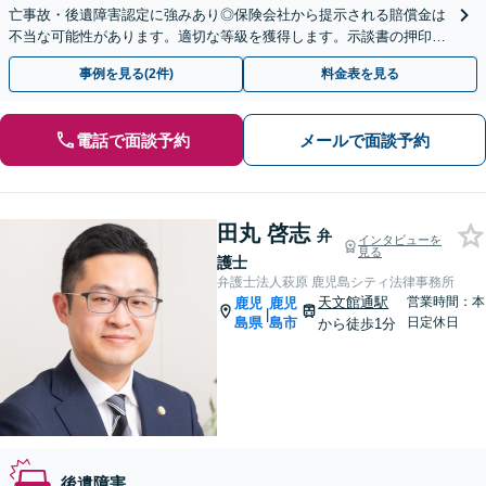
亡事故・後遺障害認定に強みあり◎保険会社から提示される賠償金は
不当な可能性があります。適切な等級を獲得します。示談書の押印・
署名をする前にご相談を！【オンライン相談可能】
事例を見る(2件)
料金表を見る
電話で面談予約
メールで面談予約
田丸 啓志
弁
インタビューを
見る
護士
弁護士法人萩原 鹿児島シティ法律事務所
天文館通駅
営業時間：本
鹿児
鹿児
|
島県
島市
日定休日
から徒歩1分
後遺障害