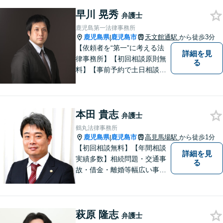
向き合い、多角的な視点で最
早川 晃秀
適な解決策をご提案します
弁護士
鹿児島第一法律事務所
鹿児島県
鹿児島市
天文館通駅
から徒歩3分
|
【依頼者を“第一”に考える法
詳細を見
律事務所】【初回相談原則無
る
料】【事前予約で土日相談
可】【オンライン面談・電子
契約対応】刑事弁護・民事損
害賠償請求を注力分野とし
本田 貴志
て、確かな経験にもとづき、
弁護士
幅広い分野の法的トラブルへ
鶴丸法律事務所
の対応が可能です。
鹿児島県
鹿児島市
高見馬場駅
から徒歩1分
|
【初回相談無料】【年間相談
詳細を見
実績多数】相続問題・交通事
る
故・借金・離婚等幅広い事件
に対応しています。親しみや
すい弁護士が、依頼者様のた
めに、最良の結果を追求しま
萩原 隆志
す。困ったらすぐにご相談く
弁護士