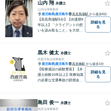
山内 翔
て、確かな経験にもとづき、
弁護士
幅広い分野の法的トラブルへ
山内法律事務所
の対応が可能です。
鹿児島県
鹿児島市
高見馬場駅
から徒歩6分
|
【高見馬場駅6分】【弁護歴8
詳細を見
年以上】「クライアントの想
る
いを汲み取ること」を大切に
し弁護を行います。ご相談の
際には、皆様の胸の内を詳し
くお聞かせください。納得の
黒木 健太
いく解決になるよう、精一杯
弁護士
尽力いたします。【対応分野
西鹿児島法律事務所
多数！】
鹿児島県
鹿児島市
高見橋駅
から徒歩1分
|
【医療過誤の経験豊富】【弁
詳細を見
護士経験10年以上】医療知識
る
の必要な交通事故の賠償金請
求、後遺障害等級申請はお任
せ。手術後の後遺症に疑問の
ある人もお気軽にご相談くだ
島田 俊一
さい。依頼者様との信頼関係
弁護士
を大切に解決へ向けて尽力い
島田法律事務所