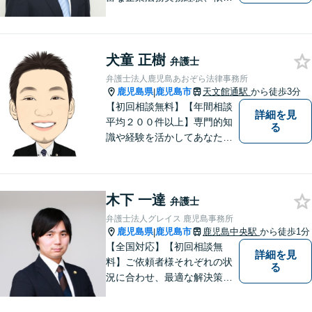
業務解決実績、旺盛な知的好
奇心をもとに、謙虚かつ誠実
にご依頼者の言葉や想いに耳
犬童 正樹
を傾け、依頼者の悩みに寄り
弁護士
添って助言や提案を提供して
弁護士法人鹿児島あおぞら法律事務所
参ります。 お気軽にご相談く
鹿児島県
鹿児島市
天文館通駅
から徒歩3分
|
ださい。
【初回相談無料】【年間相談
詳細を見
平均２００件以上】専門的知
る
識や経験を活かしてあなたの
心をあおぞらにします！債務
整理、離婚や不倫などの男女
問題、相続、交通事故、私選
木下 一達
弁護などに強い弁護士です。
弁護士
「鹿児島あおぞら法律事務
弁護士法人グレイス 鹿児島事務所
所」で検索。
鹿児島県
鹿児島市
鹿児島中央駅
から徒歩1分
|
【全国対応】【初回相談無
詳細を見
料】ご依頼者様それぞれの状
る
況に合わせ、最適な解決策を
ご提案します。緊急のご相談
にも迅速に対応いたします。