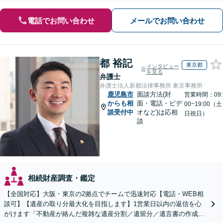
電話でお問い合わせ
メールでお問い合わせ
都 裕記
東京都
インタビュー
を見る
弁護士
弁護士法人新都法律事務所 東京事務所
鹿児島市
面談方法(対
営業時間：09:
からも相
面・電話・ビデ
00~19:00（土
談受付中
オなど)は応相
日祝日）
談
相続財産調査・鑑定
【全国対応】大阪・東京の2拠点でチームで迅速対応【電話・WEB相
談可】【遺産の取り分最大化を目指します】1営業日以内の返信を心
がけます「不動産が絡んだ複雑な遺産分割／遺留分／遺言書の作成・