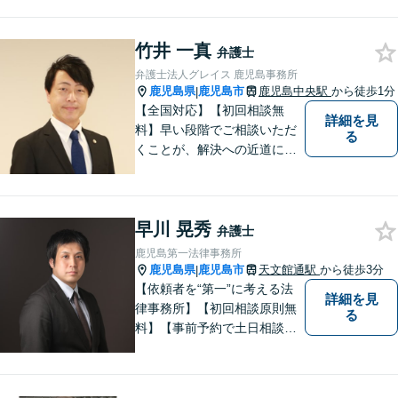
活動。依頼者の内面に真摯に
向き合い、多角的な視点で最
竹井 一真
適な解決策をご提案します
弁護士
弁護士法人グレイス 鹿児島事務所
鹿児島県
鹿児島市
鹿児島中央駅
から徒歩1分
|
【全国対応】【初回相談無
詳細を見
料】早い段階でご相談いただ
る
くことが、解決への近道にな
ります。これからどう動くの
がよいのか、一人で悩まず一
緒に整理していきましょう。
早川 晃秀
どんなご相談でも、どうぞお
弁護士
気軽にお声がけください。
鹿児島第一法律事務所
【電話・WEB相談も対応可
鹿児島県
鹿児島市
天文館通駅
から徒歩3分
|
能】
【依頼者を“第一”に考える法
詳細を見
律事務所】【初回相談原則無
る
料】【事前予約で土日相談
可】【オンライン面談・電子
契約対応】刑事弁護・民事損
害賠償請求を注力分野とし