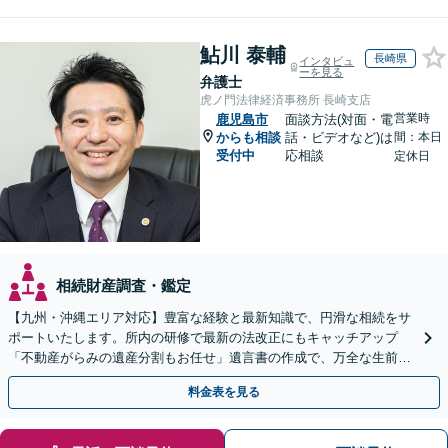
鮎川 泰輔
長崎県
インタビュ
ーを見る
弁護士
虎ノ門法律経済事務所 長崎支店
営業時
鹿児島市
面談方法(対面・電
からも相談
話・ビデオなど)は
間：本日
受付中
応相談
定休日
相続財産調査・鑑定
【九州・沖縄エリア対応】豊富な経験と最新知識で、円滑な相続をサ
ポートいたします。所内の研修で最新の法改正にもキャッチアップ
「不動産がらみの遺産分割もお任せ」遺言書の作成で、万全な生前対
策をおこないましょう【夜間・休日面談可】
料金表を見る