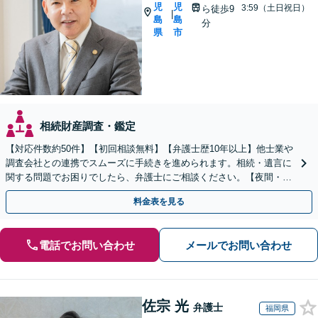
児
児
3:59（土日祝日）
ら徒歩9
|
島
島
分
県
市
相続財産調査・鑑定
【対応件数約50件】【初回相談無料】【弁護士歴10年以上】他士業や
調査会社との連携でスムーズに手続きを進められます。相続・遺言に
関する問題でお困りでしたら、弁護士にご相談ください。【夜間・休
日相談可】【谷山駅9分】
料金表を見る
電話でお問い合わせ
メールでお問い合わせ
佐宗 光
弁護士
福岡県