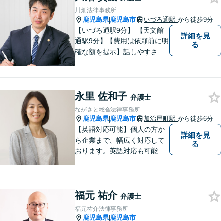
ださい。
川畑法律事務所
鹿児島県
鹿児島市
いづろ通駅
から徒歩9分
|
【いづろ通駅9分】 【天文館
詳細を見
通駅9分】【費用は依頼前に明
る
確な額を提示】話しやすさを
重視した対応に自信あり。依
頼者さまに納得いくまで心の
うちを話してもらったうえ
永里 佐和子
で、お悩みの解決に向けて丁
弁護士
寧にアドバイスしていきま
ながさと総合法律事務所
す。
鹿児島県
鹿児島市
加治屋町駅
から徒歩6分
|
【英語対応可能】個人の方か
詳細を見
ら企業まで、幅広く対応して
る
おります。英語対応も可能で
す。お気軽にご相談くださ
い。 Please feel free to conta
ct me for your legal troubles.
福元 祐介
弁護士
福元祐介法律事務所
鹿児島県
鹿児島市
|