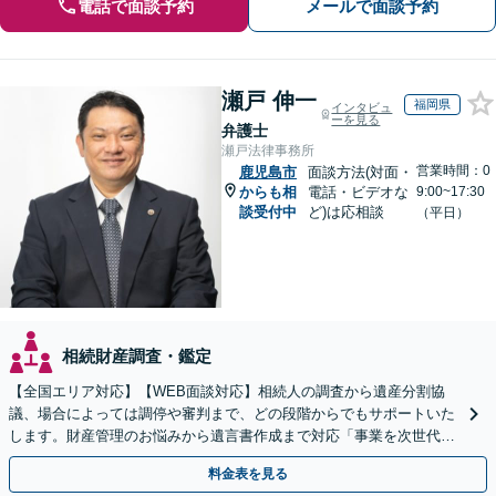
電話で面談予約
メールで面談予約
瀬戸 伸一
福岡県
インタビュ
ーを見る
弁護士
瀬戸法律事務所
営業時間：0
鹿児島市
面談方法(対面・
からも相
電話・ビデオな
9:00~17:30
談受付中
ど)は応相談
（平日）
相続財産調査・鑑定
【全国エリア対応】【WEB面談対応】相続人の調査から遺産分割協
議、場合によっては調停や審判まで、どの段階からでもサポートいた
します。財産管理のお悩みから遺言書作成まで対応「事業を次世代に
引き継ぐ安心の事業承継をサポート」【完全個室相談】
料金表を見る