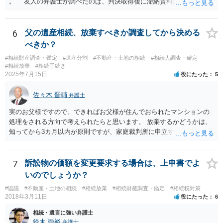
。 友人の弁護士が調べたのは、判決取得後に滞納賃料回収のため
に、預金の有無及び残高の開示を求めたもので 判決を取るために、
預金の入出金履歴を調べたわけではありません。 残念ながら、事案
や目的も異なりますし、開示の内容も異なります。
6
父の遺産相続、放棄すべきか調査してから決める
べきか？
#相続財産調査・鑑定
#遺産分割
#不動産・土地の相続
#相続人調査・確定
#相続放棄
#相続手続き
2025年7月15日
役にたった
5
佐々木 晋輔
弁護士
実のお父様ですので、できればお父様が住んでおられたマンションの
処理をされる方向で考えられたらと思います。 放棄するかどうかは、
知ってから3カ月以内が原則ですが、家庭裁判所に申立すれば3カ月の
期間を伸長することができます。 その間に、財産の状況を調査して、
放棄するかどうか決めることができます。 銀行やサラ金が数年も放置
することはありませんので、数年後に借金が発見される可能性はほぼ
7
訴訟物の価額を変更要求する場合は、上申書でよ
ありません。 なお、私が扱った相続放棄を検討していた案件で、期間
いのでしょうか？
伸長して調査したところ、サラ金に対する過払金など相当な財産が見
#協議
#不動産・土地の相続
#相続放棄
#相続財産調査・鑑定
#相続税対策
つかったため相続したという事例がありました。
2018年3月11日
役にたった
6
相続・遺言に強い弁護士
鈴木 崇裕
弁護士