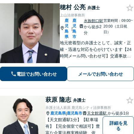
穂村 公亮
弁護士
上山法律事務所
鹿
鹿
水族館口駅
営業時間：09:00~
児
児
20:00（土日祝
から徒歩2
|
島
島
日）
分
県
市
地元密着型の弁護士として、誠実・正
確・迅速な対応を心がけています【24
時間メール問い合わせ可】交通事故／
離婚／労働／不動産等のトラブルにも
幅広く対応。新しい人生のスタートを
電話でお問い合わせ
メールでお問い合わせ
切るお手伝いをします【市電水族館口
駅2分】【完全個室】
萩原 隆志
弁護士
弁護士法人萩原 鹿児島シティ法律事務所
鹿児島県
鹿児島市
天文館通駅
から徒歩1分
|
【天文館通駅1分】【駐車場
詳細を見
有】【完全個室で相談可】豊
る
富な企業法務実務経験、依頼