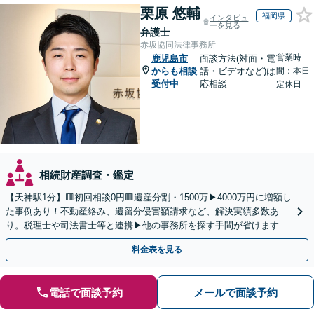
栗原 悠輔
福岡県
インタビュ
ーを見る
弁護士
赤坂協同法律事務所
営業時
鹿児島市
面談方法(対面・電
からも相談
話・ビデオなど)は
間：本日
受付中
応相談
定休日
相続財産調査・鑑定
【天神駅1分】🟥初回相談0円🟥遺産分割・1500万▶4000万円に増額し
た事例あり！不動産絡み、遺留分侵害額請求など、解決実績多数あ
り。税理士や司法書士等と連携▶他の事務所を探す手間が省けます！
不動産会社と連携し無料査定&財産調査も◎
料金表を見る
電話で面談予約
メールで面談予約