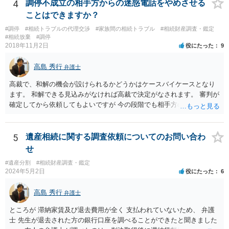
行等に照会をかけることになるでしょう。 不動産は、相続登記が済ん
4
調停不成立の相手方からの迷惑電話をやめさせる
でいなければ市役所ないし区役所に、お子様と義父様のつながりがわ
ことはできますか？
かる戸籍一式を揃えてもちこみ、「名寄せ」という手続きをすると、
#調停
#相続トラブルの代理交渉
#家族間の相続トラブル
#相続財産調査・鑑定
分かると思います。遺産分割協議書の偽造等により既に相続登記され
#相続放棄
#調停
てしまっている場合は、住所などに当たりをつけて登記名義を調べて
2018年11月2日
役にたった
9
探すことになるでしょう。 代理人弁護士を立てられるのはおすすめで
すが、現代では、各々が自由に価格設定をしていますので、特に相場
高島 秀行
弁護士
はお示しできません。ただし、かつて日本弁護士連合会が設けていた
報酬基準を踏まえて価格設定している弁護士は一定数いると思います
高裁で、和解の機会が設けられるかどうかはケースバイケースとなり
ので、それが一応の目安となるでしょう。
ます。 和解できる見込みがなければ高裁で決定がなされます。 審判が
確定してから依頼してもよいですが 今の段階でも相手方の連絡が迷惑
であれば 弁護士に依頼してもよいと思います。
5
遺産相続に関する調査依頼についてのお問い合わ
せ
#遺産分割
#相続財産調査・鑑定
2024年5月2日
役にたった
6
高島 秀行
弁護士
ところが 滞納家賃及び退去費用が全く 支払われていないため、 弁護
士 先生が退去された方の銀行口座を調べることができたと聞きました