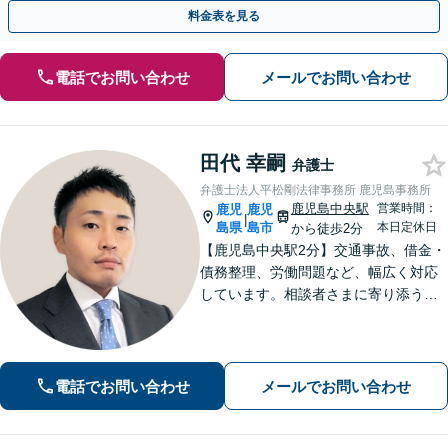
執行／事業承継など、お任せください」【休日相談あり】
料金表を見る
電話でお問い合わせ
メールでお問い合わせ
田代 幸嗣
弁護士
弁護士法人平松剛法律事務所 鹿児島事務所
鹿児島中央駅
営業時間：
鹿児
鹿児
|
島県
島市
本日定休日
から徒歩2分
【鹿児島中央駅2分】交通事故、借金・
債務整理、労働問題など、幅広く対応
しています。相談者さまに寄り添うこ
とを大切にし、一つひとつの案件に誠
心誠意を尽くしています。ぜひご相談
ください。【弁護士歴10年以上】
電話でお問い合わせ
メールでお問い合わせ