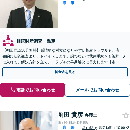
県
市
相続財産調査・鑑定
【初回面談30分無料】感情的な対立になりやすい相続トラブルも、客
観的に法的観点よりアドバイスします。調停などの裁判手続きも視野
に入れて、解決方針を立て、トラブルの早期解決に尽力します【市役
所前2分】【休日・夜間面談OK】
料金表を見る
電話でお問い合わせ
メールでお問い合わせ
前田 貴彦
弁護士
東部令和法律事務所
鹿
鹿
谷山駅
か
営業時間：10:00~2