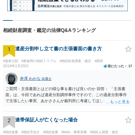
相続財産調査・鑑定の法律Q&Aランキング
1
遺産分割申し立て書の主張書面の書き方
#遺産分割
#家族間の相続トラブル
#相続財産調査・鑑定
#調停
2019年1月29日
役にたった
17
井澤 わかな
弁護士
ご質問：主張書面とはどの様な事を書けば良いのか 回答： 「主張書
面」は、今回であれば遺産分割調停事件ですので、この遺産分割事件
で主張したい事実、あかささんが裁判所に考慮してほしいと思う、亡
くなった方・あかささん・お姉さん間の事情などを記入することにな
ります。 もし、主張したい事実や考慮してほしい事情に関連して
資料を持っているようであれば、主張書面とは別で提出できます。も
2
連帯保証人が亡くなった場合
し、お姉さんに見られたくないような資料がある場合、「非開示の希
望に関する申出書」と共に提出することも考えられます。 ご質問：書
#相続放棄
#相続手続き
#相続放棄
#M&A・事業承継
#相続人調査・確定