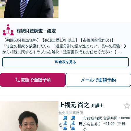
相続財産調査・鑑定
【初回60分相談無料】【弁護士歴10年以上】【市役所前電停3分】
「借金の相続を放棄したい」「遺産分割で話が進まない」長年の経験
から相続に関するトラブルを解決！遺言書作成もお任せください【出
張遺言書作成サービス有り】
料金表を見る
電話で面談予約
メールで面談予約
上福元 尚之
弁護士
堂免法律事務所
鹿
鹿
市役所前駅
営業時間：08:00
児
児
~21:00（平日）
から徒歩2
|
島
島
分