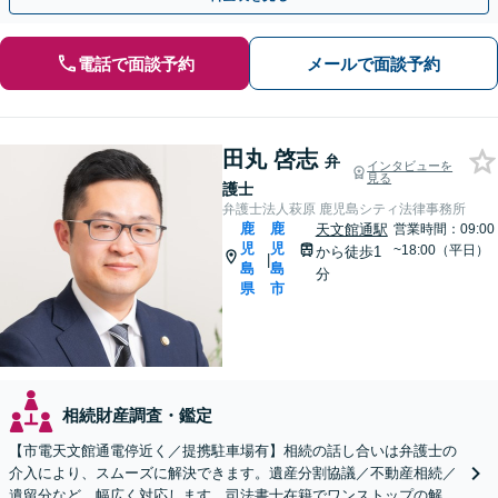
電話で面談予約
メールで面談予約
田丸 啓志
弁
インタビューを
見る
護士
弁護士法人萩原 鹿児島シティ法律事務所
鹿
鹿
天文館通駅
営業時間：09:00
児
児
~18:00（平日）
から徒歩1
|
島
島
分
県
市
相続財産調査・鑑定
【市電天文館通電停近く／提携駐車場有】相続の話し合いは弁護士の
介入により、スムーズに解決できます。遺産分割協議／不動産相続／
遺留分など、幅広く対応します。司法書士在籍でワンストップの解決