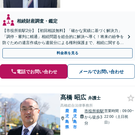
相続財産調査・鑑定
【市役所前駅2分】【初回相談無料】「確かな実績に基づく解決力」
「調停・審判に精通」相続問題を総合的に解決へ導く！将来の紛争を
防ぐための遺言作成から遺留分による権利保護まで、相続に関するあ
らゆる場面でサポート「安心の料金体系と丁寧な説明」
料金表を見る
電話でお問い合わせ
メールでお問い合わせ
髙橋 昭広
弁護士
髙橋総合法律事務所
鹿
鹿
市役所前駅
営業時間：09:00~
児
児
22:00（土日祝
から徒歩3
|
島
島
日）
分
県
市