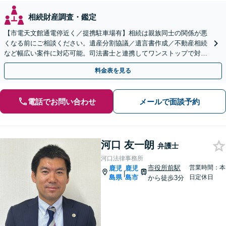
相続財産調査・鑑定
【市電天文館通電停近く／提携駐車場有】相続は親族同士の関係が悪
くなる前にご相談ください。遺産分割協議／遺言書作成／不動産相続
など幅広い案件に対応可能。司法書士と連携してワンストップで対応
します。【休日相談可能（要予約）】
料金表を見る
電話でお問い合わせ
メールで面談予約
河口 友一朗
弁護士
河口法律事務所
市役所前駅
営業時間：本
鹿児
鹿児
|
島県
島市
日定休日
から徒歩3分