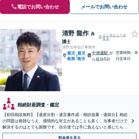
電話でお問い合わせ
メールでお問い合わせ
清野 龍作
弁
インタビューを
見る
護士
清野法律会計事務所
中洲通駅
か
営業時間：本
鹿児
鹿児
|
島県
島市
日定休日
ら徒歩5分
相続財産調査・鑑定
【初回相談無料】【遺産分割・遺言書作成・相続放棄・遺留分】相続
の問題は複雑なうえ、感情的な対立があることも多く、当事者だけで
解決するのはとても困難です。自分達では手に負えないと感じたら、
お早めにご相談ください。
料金表を見る