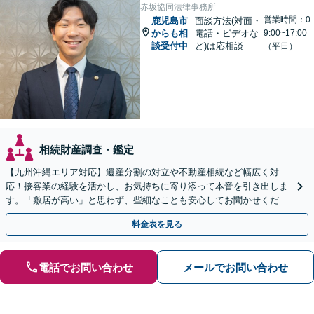
赤坂協同法律事務所
営業時間：0
鹿児島市
面談方法(対面・
からも相
電話・ビデオな
9:00~17:00
談受付中
ど)は応相談
（平日）
相続財産調査・鑑定
【九州沖縄エリア対応】遺産分割の対立や不動産相続など幅広く対
応！接客業の経験を活かし、お気持ちに寄り添って本音を引き出しま
す。「敷居が高い」と思わず、些細なことも安心してお聞かせくださ
い【初回相談無料】【夜間・休日相談可】
料金表を見る
電話でお問い合わせ
メールでお問い合わせ