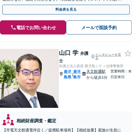
が可能。【夜間・休日相談可能】
料金表を見る
電話でお問い合わせ
メールで面談予約
山口 学
弁護
インタビューを見
る
士
弁護士法人萩原 鹿児島シティ法律事務所
天文館通駅
営業時間：本
鹿児
鹿児
|
島県
島市
日定休日
から徒歩1分
相続財産調査・鑑定
【市電天文館通電停近く／提携駐車場有】【相続放棄】親族が生前に