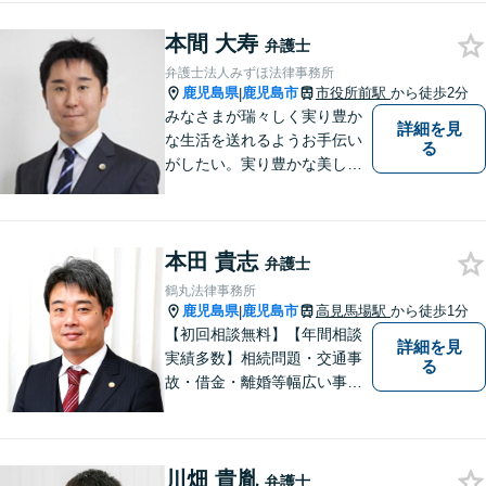
一つひとつの問題に丁寧に向
本間 大寿
き合い、解決までしっかりサ
弁護士
ポートします。【電話・WEB
弁護士法人みずほ法律事務所
相談も対応可能】
鹿児島県
鹿児島市
市役所前駅
から徒歩2分
|
みなさまが瑞々しく実り豊か
詳細を見
な生活を送れるようお手伝い
る
がしたい。実り豊かな美しい
国を作る一助になりたい。
「実る程首を垂れる稲穂か
な」という初心を大切に，み
本田 貴志
なさまと一緒に成長させてい
弁護士
ただきたい。それが私たち，
鶴丸法律事務所
みずほ法律事務所の思いで
鹿児島県
鹿児島市
高見馬場駅
から徒歩1分
|
す。
【初回相談無料】【年間相談
詳細を見
実績多数】相続問題・交通事
る
故・借金・離婚等幅広い事件
に対応しています。親しみや
すい弁護士が、依頼者様のた
めに、最良の結果を追求しま
川畑 貴胤
す。困ったらすぐにご相談く
弁護士