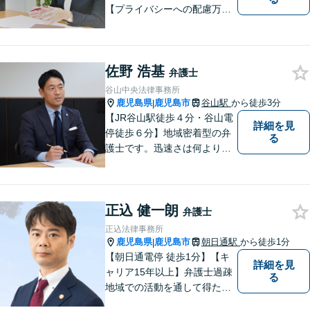
【プライバシーへの配慮万
全】
佐野 浩基
弁護士
谷山中央法律事務所
鹿児島県
鹿児島市
谷山駅
から徒歩3分
|
【JR谷山駅徒歩４分・谷山電
詳細を見
停徒歩６分】地域密着型の弁
る
護士です。迅速さは何よりの
誠実さと考えています。ぜ
ひ、お気軽にご相談くださ
い。
正込 健一朗
弁護士
正込法律事務所
鹿児島県
鹿児島市
朝日通駅
から徒歩1分
|
【朝日通電停 徒歩1分】【キ
詳細を見
ャリア15年以上】弁護士過疎
る
地域での活動を通して得た経
験とノウハウを生かした弁護