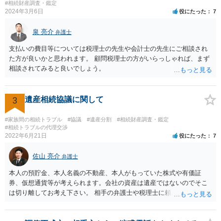
いた方が良い事と書かない方が良い事 回答： お姉さんが申立書の「申
#相続財産調査・鑑定
2024年3月6日
役にたった
7
立ての趣旨」のところに書いている遺産の分け方に対して意見があれ
ば、まずそれを書くとよいです。 次に「申立ての理由」のところに、
泉 亮介
なぜ調停を申し立てたのか(例えば、あかささんと話合いが出来ない／
弁護士
決裂した、など)や亡くなった方・あかささん・お姉さん間の事情やい
支払いの費目等については税理士の先生や会計士の先生にご相談され
きさつなどが書かれていると思うので、あかささんから見てそれは違
た方が良いかと思われます。 顧問税理士の方がいらっしゃれば、まず
うと感じるところは、どのように違うのか、など書くとよいです。 そ
相談されてみると良いでしょう。
の他、お姉さんの申立書には書かれていないけど、どのように遺産を
分けるかを決めるについてあかささんが重要だと考える事情があれば
(例えば、○○のときにお姉さんは亡くなった方からお金を援助してもら
3
遺産相続協議に関して
った等)、それも書くとよいです。 書かない方が良いと思うことは、遺
産分割に関係ない(と思われる)いきさつを沢山盛り込むことだと考えま
#家族間の相続トラブル
#協議
#遺産分割
#相続財産調査・鑑定
す(あくまで遺産分割に関係することに留める方が、裁判所や調停委員
#相続トラブルの代理交渉
の方に事情を理解してもらいやすいと思います)。
2022年6月21日
役にたった
7
佐山 亮介
弁護士
本人の預貯金、本人名義の不動産、本人がもっていた株式や有価証
券、仮想通貨等が考えられます。会社の資産は遺産ではないのでそこ
は切り離してお考え下さい。 相手の弁護士や税理士に頼んでも守秘義
務を理由に断られる可能性が高いです。 資料は調停を起こしてから任
意に開示を求め、応じなければ「調査嘱託」という手続きを使って銀