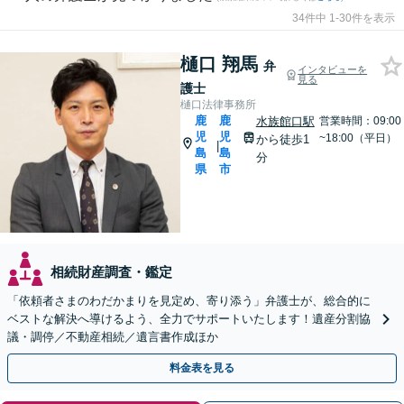
34件中 1-30件を表示
樋口 翔馬
弁
インタビューを
見る
護士
樋口法律事務所
鹿
鹿
水族館口駅
営業時間：09:00
児
児
~18:00（平日）
から徒歩1
|
島
島
分
県
市
相続財産調査・鑑定
「依頼者さまのわだかまりを見定め、寄り添う」弁護士が、総合的に
ベストな解決へ導けるよう、全力でサポートいたします！遺産分割協
議・調停／不動産相続／遺言書作成ほか
料金表を見る