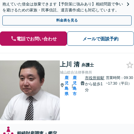
抱えていた借金は放棄できます【予防策に強みあり】相続問題で争い
を避けるための家族・民事信託、遺言書作成にも対応しています。
料金表を見る
電話でお問い合わせ
メールで面談予約
上川 清
弁護士
城山総合法律事務所
鹿
鹿
市役所前駅
営業時間：09:30
児
児
~17:30（平日）
から徒歩1
|
島
島
分
県
市
相続財産調査・鑑定