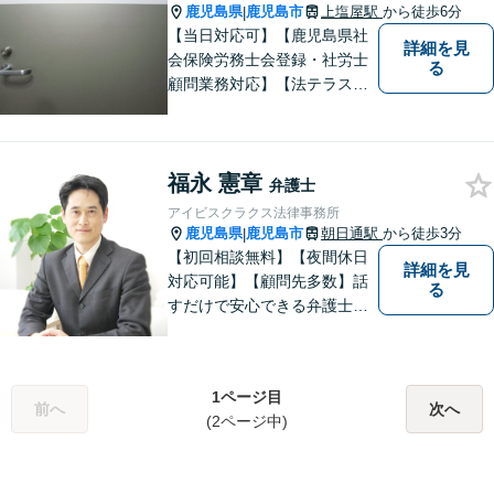
たします。【休日・夜間対応
鹿児島県
鹿児島市
上塩屋駅
から徒歩6分
|
可】
【当日対応可】【鹿児島県社
詳細を見
会保険労務士会登録・社労士
る
顧問業務対応】【法テラス対
応】【初回３０分無料】【上
塩屋電停から徒歩6分】【駐車
場有り】
福永 憲章
弁護士
アイビスクラクス法律事務所
鹿児島県
鹿児島市
朝日通駅
から徒歩3分
|
【初回相談無料】【夜間休日
詳細を見
対応可能】【顧問先多数】話
る
すだけで安心できる弁護士を
目指しています。じっくり話
を聞き、そしてスパッと問題
を解決するプロフェッショナ
1ページ目
ルでありたいと思っていま
前へ
次へ
(2ページ中)
す。