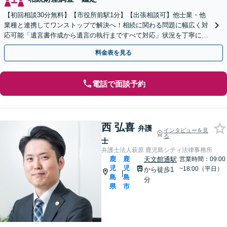
【初回相談30分無料】【市役所前駅1分】【出張相談可】他士業・他
業種と連携してワンストップで解決へ！相続に関わる問題に幅広く対
応可能「遺言書作成から遺言の執行まですべて対応」状況を丁寧にヒ
アリングしたうえで、最適な解決策をご提案いたします
料金表を見る
電話で面談予約
西 弘喜
弁護
インタビューを見
る
士
弁護士法人萩原 鹿児島シティ法律事務所
鹿
鹿
天文館通駅
営業時間：09:00
児
児
~18:00（平日）
から徒歩1
|
島
島
分
県
市