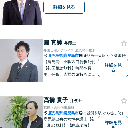
詳細を見る
圓 真諒
弁護士
弁護士法人グレイス 鹿児島事務所
鹿児島県
鹿児島市
鹿児島中央駅
から徒歩1分
|
【鹿児島中央駅西口徒歩1分】
詳細を見
【初回相談無料】時間や費
る
用、信条、皆様の気持ちに重
きをおいた弁護を行います。
自治体職員としてのキャリア
があり、土地改良法・農地法
髙橋 貴子
に強みあり！親身になって最
弁護士
後までサポートいたします。
髙橋総合法律事務所
鹿児島県
鹿児島市
市役所前駅
から徒歩3分
|
鹿児島出身の女性弁護士【初
詳細を見
回相談無料】【駐車場有】
る