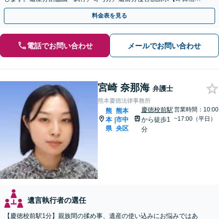
可】【初回相談無料】【オンライン相談可】
料金表を見る
電話でお問い合わせ
メールでお問い合わせ
宮崎 奈那海
弁護士
熊本慶徳法律事務所
慶徳校前駅
営業時間：10:00
熊
熊本
~17:00（平日）
本
市中
から徒歩1
|
県
央区
分
遺言執行者の選任
【慶徳校前駅1分】親族間の揉め事、遺産の使い込みにお悩みではあ