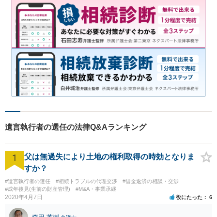
遺言執行者の選任の法律Q&Aランキング
1
父は無過失により土地の権利取得の時効となりま
すか？
#遺言執行者の選任
#相続トラブルの代理交渉
#借金返済の相談・交渉
#成年後見(生前の財産管理)
#M&A・事業承継
2020年4月7日
役にたった
6