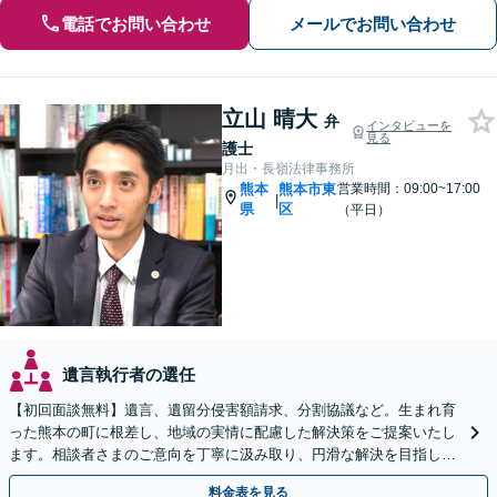
電話でお問い合わせ
メールでお問い合わせ
立山 晴大
弁
インタビューを
見る
護士
月出・長嶺法律事務所
熊本
熊本市東
営業時間：09:00~17:00
|
県
区
（平日）
遺言執行者の選任
【初回面談無料】遺言、遺留分侵害額請求、分割協議など。生まれ育
った熊本の町に根差し、地域の実情に配慮した解決策をご提案いたし
ます。相談者さまのご意向を丁寧に汲み取り、円滑な解決を目指しま
す。不動産相続等の実績あり【休日・夜間相談OK】
料金表を見る