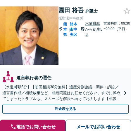
園田 将吾
弁護士
桜樹法律事務所
水道町駅
営業時間：09:30
熊
熊本
~20:00（平日）
本
市中
から徒歩5
|
県
央区
分
遺言執行者の選任
【水道町駅5分】【初回相談30分無料】遺産分割協議・調停・訴訟／
遺言書作成／相続放棄など、相続問題はお任せください。すでに揉め
てしまったトラブルも、スムーズな解決へ向けて尽力します【相談実
績3万件の事務所】【休日・夜間対応可】
料金表を見る
電話でお問い合わせ
メールでお問い合わせ