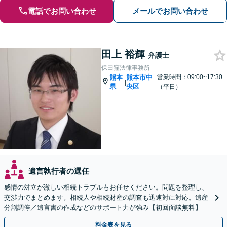
電話でお問い合わせ
メールでお問い合わせ
田上 裕輝
弁護士
保田窪法律事務所
熊本
熊本市中
営業時間：09:00~17:30
|
県
央区
（平日）
遺言執行者の選任
感情の対立が激しい相続トラブルもお任せください。問題を整理し、
交渉力でまとめます。相続人や相続財産の調査も迅速対に対応。遺産
分割調停／遺言書の作成などのサポート力が強み【初回面談無料】
料金表を見る