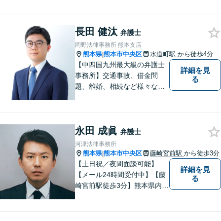
験】 【①交通事故、②離婚
等の男女トラブル、③顧問弁
護の３つの分野に力を注ぐ弁
長田 健汰
弁護士
護士】
岡野法律事務所 熊本支店
熊本県
熊本市中央区
水道町駅
から徒歩4分
|
【中四国九州最大級の弁護士
詳細を見
事務所】交通事故、借金問
る
題、離婚、相続など様々な問
題について、「何度でも無
料」の相談を行っています！
まずはお気軽にご相談くださ
永田 成眞
い！
弁護士
河津法律事務所
熊本県
熊本市中央区
藤崎宮前駅
から徒歩3分
|
【土日祝／夜間面談可能】
詳細を見
【メール24時間受付中】【藤
る
崎宮前駅徒歩3分】熊本県内及
び周辺地域から法律相談受付
中です。交通事故・男女関係
等の問題から、刑事、経営者