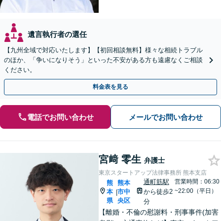
遺言執行者の選任
【九州全域で対応いたします】【初回相談無料】様々な相続トラブル
のほか、「争いになりそう」といった不安がある方も遠慮なくご相談
ください。
料金表を見る
電話でお問い合わせ
メールでお問い合わせ
宮﨑 零生
弁護士
東京スタートアップ法律事務所 熊本支店
通町筋駅
営業時間：06:30
熊
熊本
~22:00（平日）
本
市中
から徒歩2
|
県
央区
分
【離婚・不倫の慰謝料・刑事事件(加害