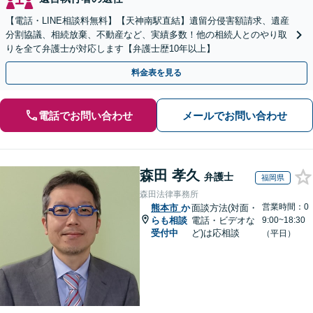
【電話・LINE相談料無料】【天神南駅直結】遺留分侵害額請求、遺産
分割協議、相続放棄、不動産など、実績多数！他の相続人とのやり取
りを全て弁護士が対応します【弁護士歴10年以上】
料金表を見る
電話でお問い合わせ
メールでお問い合わせ
森田 孝久
弁護士
福岡県
森田法律事務所
営業時間：0
熊本市
か
面談方法(対面・
らも相談
電話・ビデオな
9:00~18:30
受付中
ど)は応相談
（平日）