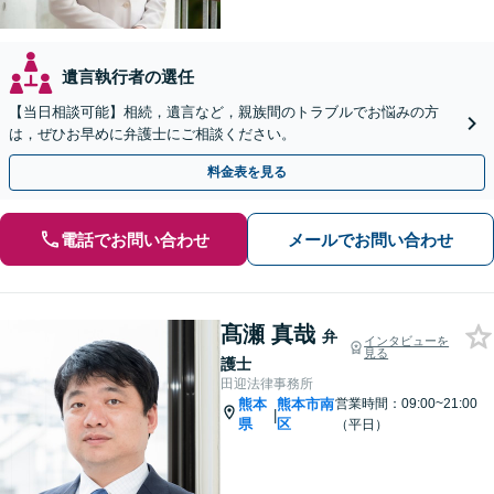
遺言執行者の選任
【当日相談可能】相続，遺言など，親族間のトラブルでお悩みの方
は，ぜひお早めに弁護士にご相談ください。
料金表を見る
電話でお問い合わせ
メールでお問い合わせ
髙瀬 真哉
弁
インタビューを
見る
護士
田迎法律事務所
熊本
熊本市南
営業時間：09:00~21:00
|
県
区
（平日）