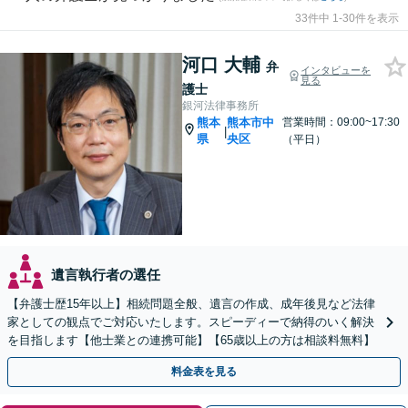
33件中 1-30件を表示
河口 大輔
弁
インタビューを
見る
護士
銀河法律事務所
熊本
熊本市中
営業時間：09:00~17:30
|
県
央区
（平日）
遺言執行者の選任
【弁護士歴15年以上】相続問題全般、遺言の作成、成年後見など法律
家としての観点でご対応いたします。スピーディーで納得のいく解決
を目指します【他士業との連携可能】【65歳以上の方は相談料無料】
料金表を見る