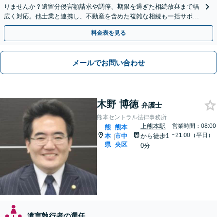
りませんか？遺留分侵害額請求や調停、期限を過ぎた相続放棄まで幅
広く対応。他士業と連携し、不動産を含めた複雑な相続も一括サポー
トします。【WEB相談可能】【夜間面談可】
料金表を見る
メールでお問い合わせ
木野 博徳
弁護士
熊本セントラル法律事務所
上熊本駅
営業時間：08:00
熊
熊本
~21:00（平日）
本
市中
から徒歩1
|
県
央区
0分
遺言執行者の選任