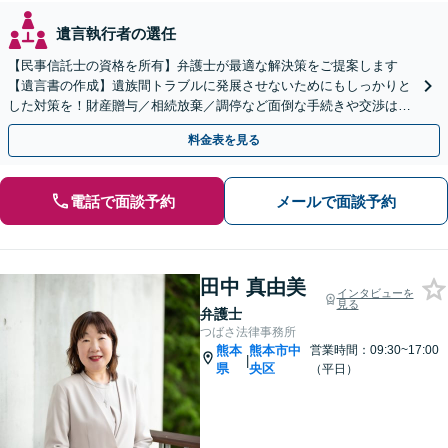
遺言執行者の選任
【民事信託士の資格を所有】弁護士が最適な解決策をご提案します
【遺言書の作成】遺族間トラブルに発展させないためにもしっかりと
した対策を！財産贈与／相続放棄／調停など面倒な手続きや交渉はす
べて弁護士が代行します。
料金表を見る
電話で面談予約
メールで面談予約
田中 真由美
インタビューを
見る
弁護士
つばさ法律事務所
熊本
熊本市中
営業時間：09:30~17:00
|
県
央区
（平日）