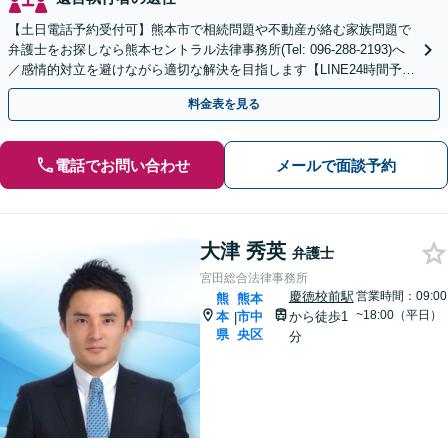
【土日電話予約受付可】熊本市で相続問題や不動産が絡む家族問題で
弁護士をお探しなら熊本セントラル法律事務所(Tel: 096-288-2193)へ
／感情的対立を避けながら適切な解決を目指します【LINE24時間予約
受付可】【休日・夜間相談可】
料金表を見る
電話でお問い合わせ
メールで面談予約
大津 秀英
弁護士
宮田総合法律事務所
慶徳校前駅
営業時間：09:00
熊
熊本
~18:00（平日）
本
市中
から徒歩1
|
県
央区
分