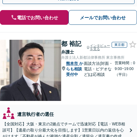
電話でお問い合わせ
メールでお問い合わせ
都 裕記
東京都
インタビュー
を見る
弁護士
弁護士法人新都法律事務所 東京事務所
営業時間：0
熊本市
か
面談方法(対面・
らも相談
電話・ビデオな
9:00~19:00
受付中
ど)は応相談
（平日）
遺言執行者の選任
【全国対応】大阪・東京の2拠点でチームで迅速対応【電話・WEB相
談可】【遺産の取り分最大化を目指します】1営業日以内の返信を心
がけます「不動産が絡んだ複雑な遺産分割／遺留分／遺言書の作成・