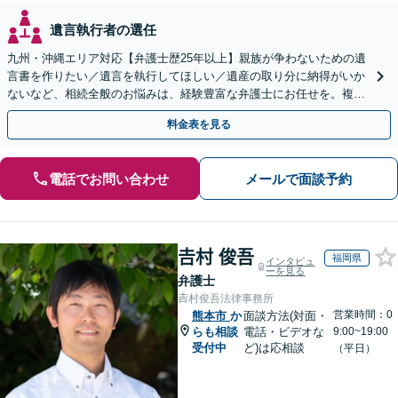
遺言執行者の選任
九州・沖縄エリア対応【弁護士歴25年以上】親族が争わないための遺
言書を作りたい／遺言を執行してほしい／遺産の取り分に納得がいか
ないなど、相続全般のお悩みは、経験豊富な弁護士にお任せを。複雑
な問題も粘り強く対応し、解決に導きます。
料金表を見る
電話でお問い合わせ
メールで面談予約
𠮷村 俊吾
福岡県
インタビュ
ーを見る
弁護士
𠮷村俊吾法律事務所
営業時間：0
熊本市
か
面談方法(対面・
らも相談
電話・ビデオな
9:00~19:00
受付中
ど)は応相談
（平日）