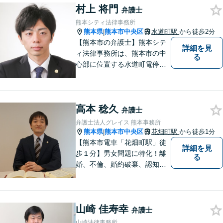
村上 将門
の方の契約関係トラブルまで
弁護士
幅広くご相談いただいており
熊本シティ法律事務所
ます。お気軽にご相談くださ
熊本県
熊本市中央区
水道町駅
から徒歩2分
|
い。
【熊本市の弁護士】熊本シテ
詳細を見
ィ法律事務所は、熊本市の中
る
心部に位置する水道町電停よ
り徒歩2分。 お客様の要望に
沿う方法・内容を重視した法
的サービスをご提供いたしま
高本 稔久
す。
弁護士
弁護士法人グレイス 熊本事務所
熊本県
熊本市中央区
花畑町駅
から徒歩1分
|
【熊本市電車「花畑町駅」徒
詳細を見
歩１分】男女問題に特化！離
る
婚、不倫、婚約破棄、認知、
金銭問題など。豊富な経験を
活かし、柔軟に対応すること
が可能です。ご依頼者さまの
山崎 佳寿幸
未来が明るくなるよう全力で
弁護士
サポートいたします【初回相
山崎法律事務所