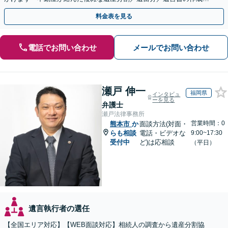
執行／事業承継など、お任せください」【休日相談あり】
料金表を見る
電話でお問い合わせ
メールでお問い合わせ
瀬戸 伸一
福岡県
インタビュ
ーを見る
弁護士
瀬戸法律事務所
営業時間：0
熊本市
か
面談方法(対面・
らも相談
電話・ビデオな
9:00~17:30
受付中
ど)は応相談
（平日）
遺言執行者の選任
【全国エリア対応】【WEB面談対応】相続人の調査から遺産分割協