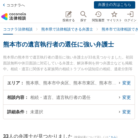
弁護士の方はこちら
ココナラへ
投稿する
探す
閲覧履歴
マイリスト
ログイン
ココナラ法律相談
熊本県で法律相談できる弁護士
熊本市で法律相談で
熊本市の遺言執行者の選任に強い弁護士
熊本県の熊本市で遺言執行者の選任に強い弁護士が33名見つかりました。初回
面談無料や休日面談に対応している弁護士、解決事例を持つ弁護士なども掲載
中。相続・遺言に関係する家族間の相続トラブルや認知症の相続、遺産分割等
の細かな分野での絞り込み検索もでき便利です。特に銀河法律事務所の河口 大
輔弁護士や保田窪法律事務所の田上 裕輝弁護士、弁護士法人ときわ法律事務所
エリア
熊本県、熊本市中央区、熊本市東区、熊本市西区、熊本市南区、熊本市北区
変更
の髙木 紀子弁護士のプロフィール情報や弁護士費用、強みなどが注目されてい
ます。『熊本市で土日や夜間に発生した遺言執行者の選任のトラブルを今すぐ
相談内容
相続・遺言、遺言執行者の選任
変更
に弁護士に相談したい』『遺言執行者の選任のトラブル解決の実績豊富な近く
の弁護士を検索したい』『初回相談無料で遺言執行者の選任を法律相談できる
熊本市内の弁護士に相談予約したい』などでお困りの相談者さんにおすすめで
詳細条件
未選択
変更
す。
33
人の弁護士が見つかりました
(検索結果について詳しくは
こちら
)