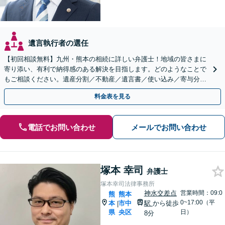
遺言執行者の選任
【初回相談無料】九州・熊本の相続に詳しい弁護士！地域の皆さまに
寄り添い、有利で納得感のある解決を目指します。どのようなことで
もご相談ください。遺産分割／不動産／遺言書／使い込み／寄与分／
遺留分／相続放棄【完全個室】
料金表を見る
電話でお問い合わせ
メールでお問い合わせ
塚本 幸司
弁護士
塚本幸司法律事務所
神水交差点
営業時間：09:0
熊
熊本
0~17:00（平
本
市中
駅
から徒歩
|
県
央区
日）
8分