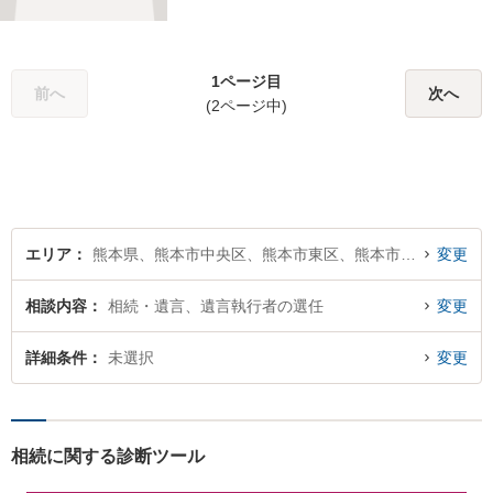
まずはご連絡ください！離婚
／借金／刑事事件／相続な
ど、幅広い法律問題に精通し
1ページ目
ています。皆様にとって一番
前へ
次へ
(2ページ中)
のパートナーとなれるよう、
精一杯取り組ませていただき
ます。
エリア
熊本県、熊本市中央区、熊本市東区、熊本市西区、熊本市南区、熊本市北区
変更
相談内容
相続・遺言、遺言執行者の選任
変更
詳細条件
未選択
変更
相続に関する診断ツール