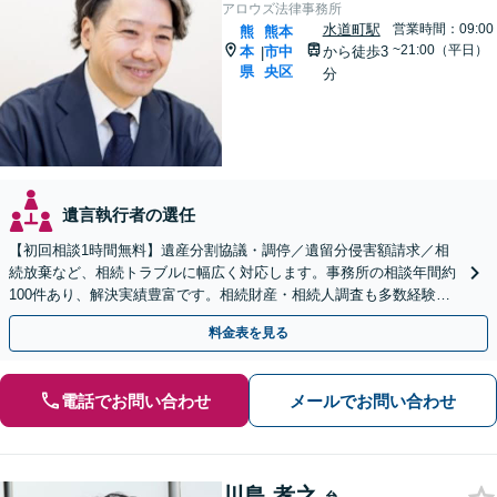
アロウズ法律事務所
水道町駅
営業時間：09:00
熊
熊本
~21:00（平日）
本
市中
から徒歩3
|
県
央区
分
遺言執行者の選任
【初回相談1時間無料】遺産分割協議・調停／遺留分侵害額請求／相
続放棄など、相続トラブルに幅広く対応します。事務所の相談年間約
100件あり、解決実績豊富です。相続財産・相続人調査も多数経験あ
り。遺言書の作成もお任せください【水道町3分】
料金表を見る
電話でお問い合わせ
メールでお問い合わせ
川島 孝之