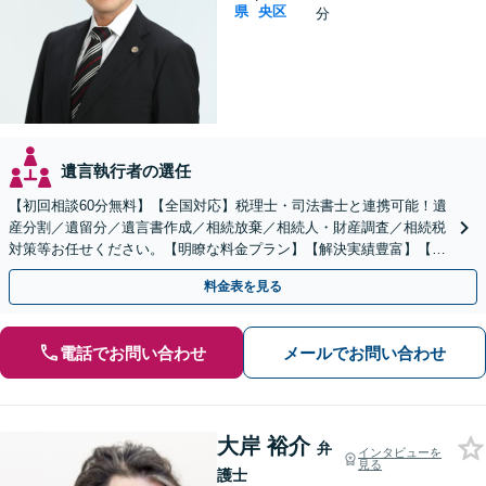
県
央区
分
遺言執行者の選任
【初回相談60分無料】【全国対応】税理士・司法書士と連携可能！遺
産分割／遺留分／遺言書作成／相続放棄／相続人・財産調査／相続税
対策等お任せください。【明瞭な料金プラン】【解決実績豊富】【電
話相談可】
料金表を見る
電話でお問い合わせ
メールでお問い合わせ
大岸 裕介
弁
インタビューを
見る
護士