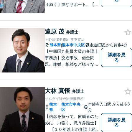
る
り添う丁寧なサポート。【借
金・債務整理】将来を見据え
た最善策をご提案【労働・雇
用】証拠集めから手厚くサポ
ート。企業からのご相談も承
遠原 茂
弁護士
ります【交通事故】弁護士費
岡野法律事務所 熊本支店
用特約の利用可【夜間・休日
熊本県
熊本市中央区
水道町駅
から徒歩4分
|
面談可】
【中四国九州最大級の弁護士
詳細を見
事務所】交通事故、借金問
る
題、離婚、相続など様々な問
題について、「何度でも無
料」の相談を行っています！
まずはお気軽にご相談くださ
大林 真悟
い！
弁護士
サムライ総合法律事務所
本妙寺入口駅
から徒歩8
熊本
熊本市中央
|
県
区
分
【信念を持って、依頼者のた
詳細を見
めに、力強く、戦う弁護士】
る
【１０年以上の弁護士経