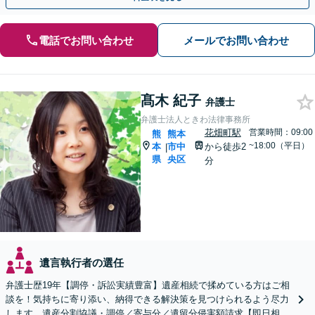
電話でお問い合わせ
メールでお問い合わせ
髙木 紀子
弁護士
弁護士法人ときわ法律事務所
花畑町駅
営業時間：09:00
熊
熊本
~18:00（平日）
本
市中
から徒歩2
|
県
央区
分
遺言執行者の選任
弁護士歴19年【調停・訴訟実績豊富】遺産相続で揉めている方はご相
談を！気持ちに寄り添い、納得できる解決策を見つけられるよう尽力
します。遺産分割協議・調停／寄与分／遺留分侵害額請求【即日相談