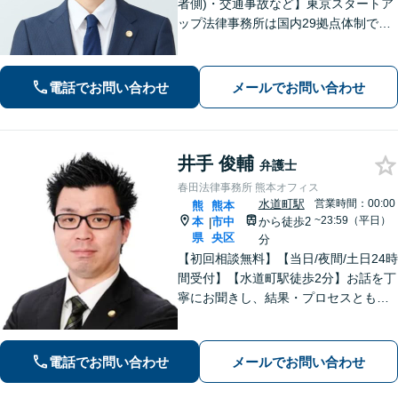
者側)・交通事故など】東京スタートア
ップ法律事務所は国内29拠点体制で全
国対応！【ご自宅からの電話相談にも
対応(法律相談は完全予約制)】各分野で
専門性の高い弁護士が寄り添い解決を
電話でお問い合わせ
メールでお問い合わせ
サポートします。
井手 俊輔
弁護士
春田法律事務所 熊本オフィス
水道町駅
営業時間：00:00
熊
熊本
~23:59（平日）
本
市中
から徒歩2
|
県
央区
分
【初回相談無料】【当日/夜間/土日24時
間受付】【水道町駅徒歩2分】お話を丁
寧にお聞きし、結果・プロセスともに
ご満足していただけるサービスを提供
いたします。
電話でお問い合わせ
メールでお問い合わせ