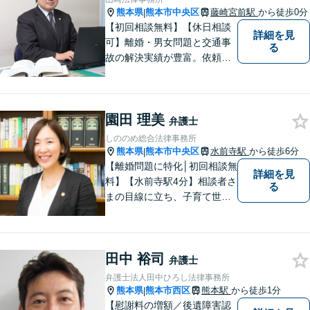
談無料】【子連れ相談可】
熊本県
熊本市中央区
藤崎宮前駅
から徒歩0分
|
【初回相談無料】【休日相談
詳細を見
可】離婚・男女問題と交通事
る
故の解決実績が豊富。依頼者
様にとって力強い法的パート
ナーとして尽力いたします。
企業法務のご相談もお任せく
園田 理美
ださい。【熊本市中心部】地
弁護士
域に密着した町医者みたいな
しののめ総合法律事務所
弁護士です。
熊本県
熊本市中央区
水前寺駅
から徒歩6分
|
【離婚問題に特化│初回相談無
詳細を見
料】【水前寺駅4分】相談者さ
る
まの目線に立ち、子育て世代
の離婚から熟年離婚まで、幅
広くサポートします【弁護士2
名体制可】話しやすい雰囲気
田中 裕司
を大切にし、じっくりお話を
弁護士
伺ったうえで最適な解決策を
弁護士法人田中ひろし法律事務所
ご提案します【完全個室】
熊本県
熊本市西区
熊本駅
から徒歩1分
|
【慰謝料の増額／後遺障害認