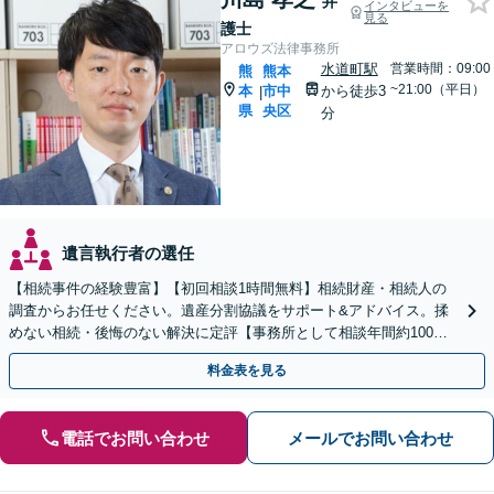
弁
インタビューを
見る
護士
アロウズ法律事務所
水道町駅
営業時間：09:00
熊
熊本
~21:00（平日）
本
市中
から徒歩3
|
県
央区
分
遺言執行者の選任
【相続事件の経験豊富】【初回相談1時間無料】相続財産・相続人の
調査からお任せください。遺産分割協議をサポート&アドバイス。揉
めない相続・後悔のない解決に定評【事務所として相談年間約100
件】
料金表を見る
電話でお問い合わせ
メールでお問い合わせ