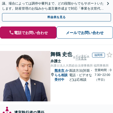
議、場合によっては調停や審判まで、どの段階からでもサポートいた
します。財産管理のお悩みから遺言書作成まで対応「事業を次世代に
引き継ぐ安心の事業承継をサポート」【完全個室相談】
料金表を見る
電話でお問い合わせ
メールでお問い合わせ
舞鶴 史也
福岡県
インタビュ
ーを見る
弁護士
弁護士法人大西総合法律事務所 福岡事務所
営業時間：0
熊本市
か
面談方法(対面・
らも相談
電話・ビデオな
7:30~22:00
受付中
ど)は応相談
（平日）
遺言執行者の選任