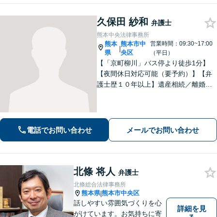
久保田 紗和
弁護士
熊本中央法律事務所
熊本
熊本市中
営業時間：09:30~17:00
|
県
央区
（平日）
【「京町柳川」バス停より徒歩1分】
【夜間休日対応可能（要予約）】【弁
護士歴１０年以上】遺産相続／離婚・
男女問題／労働問題などの分野に対応
可能。悩みを真剣に受け止め、共に闘
える弁護士であることを心がけていま
す。お気軽にご相談ください。
電話でお問い合わせ
メールでお問い合わせ
北條 将人
弁護士
北條総合法律事務所
熊本県
熊本市中央区
|
話しやすい雰囲気づくりを心
詳細を見
がけています。お気持ちに寄