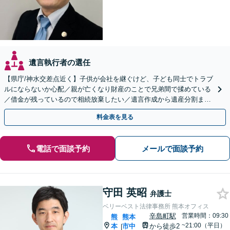
遺言執行者の選任
【県庁/神水交差点近く】子供が会社を継ぐけど、子ども同士でトラブ
ルにならないか心配／親が亡くなり財産のことで兄弟間で揉めている
／借金が残っているので相続放棄したい／遺言作成から遺産分割まで
サポートします。
料金表を見る
電話で面談予約
メールで面談予約
守田 英昭
弁護士
ベリーベスト法律事務所 熊本オフィス
辛島町駅
営業時間：09:30
熊
熊本
~21:00（平日）
本
市中
から徒歩2
|