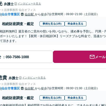
光
弁護士
インタビューを見る
ート法律事務所 仙台オフィス
県
仙台市青葉区
仙台駅
から徒歩7分
営業時間：09:00~21:00（土日祝日）
|
相続財産調査・鑑定
事例を見る(1件)
料金表を見る
相談料無料】遺言者のご意向や想いを伺いながら、揉め事を予防し、円満・
ポートいたします！【夜間・休日相談OK】リーズナブルな料金で、迅速か
て頂きます。
せ
メール
悠貴
弁護士
インタビューを見る
ート法律事務所 仙台オフィス
県
仙台市青葉区
仙台駅
から徒歩7分
営業時間：09:00~21:00（土日祝日）
|
相続財産調査・鑑定
事例を見る(1件)
料金表を見る
の無料相談受付中】相続問題でお悩みの相談者さまに、できるかぎり多く解