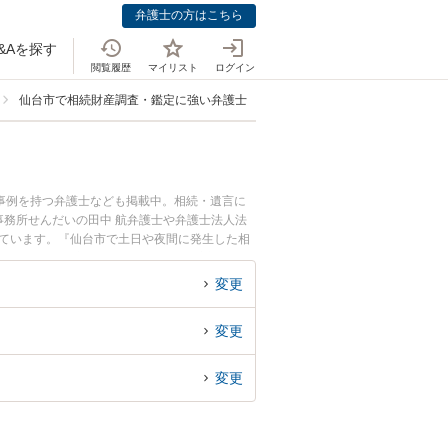
弁護士の方はこちら
&Aを探す
閲覧履歴
マイリスト
ログイン
仙台市で相続財産調査・鑑定に強い弁護士
事例を持つ弁護士なども掲載中。相続・遺言に
務所せんだいの田中 航弁護士や弁護士法人法
れています。『仙台市で土日や夜間に発生した相
検索したい』『初回相談無料で相続財産調査・鑑
変更
変更
変更