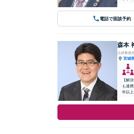
電話で面談予約
森本 
法律事務
宮城
【解決
も連携
年以上