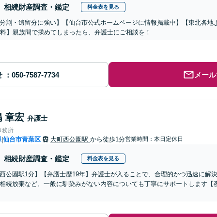
相続財産調査・鑑定
料金表を見る
分割・遺留分に強い】【仙台市公式ホームページに情報掲載中】【東北各地
無料】親族間で揉めてしまったら、弁護士にご相談を！
せ
メール
 章宏
弁護士
事務所
県
仙台市青葉区
大町西公園駅
から徒歩1分
営業時間：本日定休日
|
相続財産調査・鑑定
料金表を見る
西公園駅1分】【弁護士歴19年】弁護士が入ることで、合理的かつ迅速に解
相続放棄など、一般に馴染みがない内容についても丁寧にサポートします【