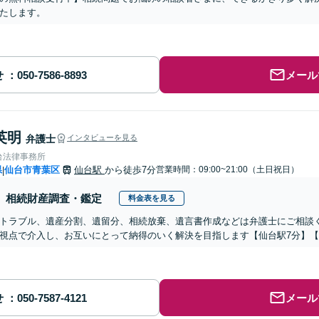
たします。
せ
メール
英明
弁護士
インタビューを見る
台法律事務所
県
仙台市青葉区
仙台駅
から徒歩7分
営業時間：09:00~21:00（土日祝日）
|
相続財産調査・鑑定
料金表を見る
トラブル、遺産分割、遺留分、相続放棄、遺言書作成などは弁護士にご相談
視点で介入し、お互いにとって納得のいく解決を目指します【仙台駅7分】
せ
メール