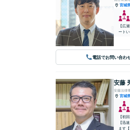
宮城
【広瀬
ートい
電話でお問い合わ
安藤 
安藤法律
宮城
【初回
【迅速
ます【