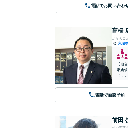
電話でお問い合わ
高橋 
からんこ
宮城
【仙台
家族信
【クレ
電話で面談予約
前田 
仙台青葉