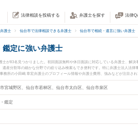
法律相談を投稿する
弁護士を探す
法律Q
弁護士
仙台市で法律相談できる弁護士
仙台市で相続・遺言に強い弁護士
・鑑定に強い弁護士
護士が83名見つかりました。初回面談無料や休日面談に対応している弁護士、解決
、遺産分割等の細かな分野での絞り込み検索もでき便利です。特に弁護士法人法律事
律事務所の小田嶋 章宏弁護士のプロフィール情報や弁護士費用、強みなどが注目さ
に相談したい』『相続財産調査・鑑定のトラブル解決の実績豊富な近くの弁護士を
約したい』などでお困りの相談者さんにおすすめです。
市宮城野区、仙台市若林区、仙台市太白区、仙台市泉区
・鑑定