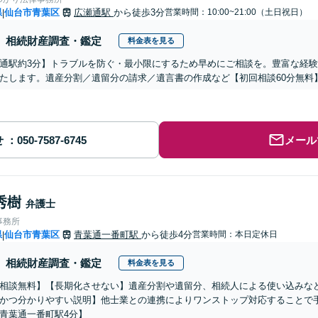
県
仙台市青葉区
広瀬通駅
から徒歩3分
営業時間：10:00~21:00（土日祝日）
|
相続財産調査・鑑定
料金表を見る
通駅約3分】トラブルを防ぐ・最小限にするため早めにご相談を。豊富な経
たします。遺産分割／遺留分の請求／遺言書の作成など【初回相談60分無料
せ
メール
秀樹
弁護士
事務所
県
仙台市青葉区
青葉通一番町駅
から徒歩4分
営業時間：本日定休日
|
相続財産調査・鑑定
料金表を見る
相談無料】【長期化させない】遺産分割や遺留分、相続人による使い込みな
かつ分かりやすい説明】他士業との連携によりワンストップ対応することで
青葉通一番町駅4分】