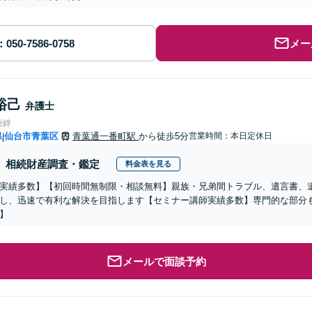
メー
裕己
弁護士
所絆
県
仙台市青葉区
青葉通一番町駅
から徒歩5分
営業時間：本日定休日
|
相続財産調査・鑑定
料金表を見る
実績多数】【初回時間無制限・相談無料】親族・兄弟間トラブル、遺言書、
し、迅速で有利な解決を目指します【セミナー講師実績多数】専門的な部分も
】
メールで面談予約