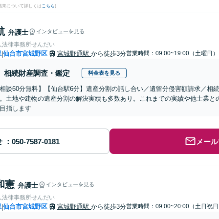
結果について詳しくは
こちら
)
航
弁護士
インタビューを見る
人法律事務所せんだい
県
仙台市宮城野区
宮城野通駅
から徒歩3分
営業時間：09:00~19:00（土曜日）
|
相続財産調査・鑑定
料金表を見る
相談60分無料】【仙台駅6分】遺産分割の話し合い／遺留分侵害額請求／相
。土地や建物の遺産分割の解決実績も多数あり。これまでの実績や他士業と
目指します
せ
メール
和憲
弁護士
インタビューを見る
人法律事務所せんだい
県
仙台市宮城野区
宮城野通駅
から徒歩3分
営業時間：09:00~20:00（土日祝
|