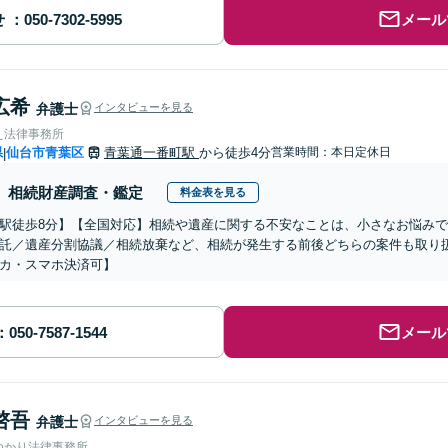
せ
メール
広希
弁護士
インタビューを見る
え法律事務所
県
仙台市青葉区
青葉通一番町駅
から徒歩4分
営業時間：本日定休日
|
相続財産調査・鑑定
料金表を見る
駅徒歩8分】【全国対応】相続や遺産に関する不安なことは、小さなお悩み
託／遺産分割協議／相続放棄など、相続が発生する前後どちらの案件も取り
カ・スマホ決済可】
メール
啓吾
弁護士
インタビューを見る
ゆかり法律事務所