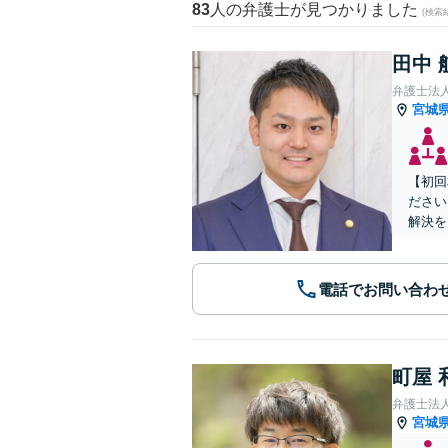
83
人の弁護士が見つかりました
(検索
田中 
弁護士法
宮城
【初回
ださい
解決を
電話でお問い合わ
町屋 
弁護士法
宮城