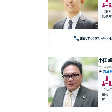
【遺産
60分
電話でお問い合わ
小田嶋
大町法律
宮城
【大町
留分・
可】