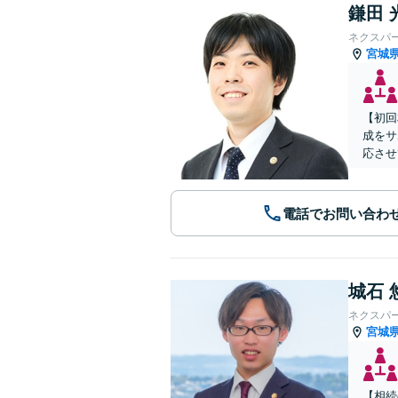
鎌田 
ネクスパ
宮城
【初回
成をサ
応させ
電話でお問い合わ
城石 
ネクスパ
宮城
【相続