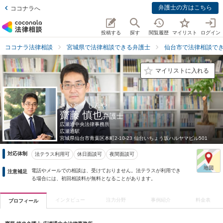
弁護士の方はこちら
ココナラへ
投稿する
探す
閲覧履歴
マイリスト
ログイン
ココナラ法律相談
宮城県で法律相談できる弁護士
仙台市で法律相談で
マイリストに入れる
さいとう しんや
齋藤 慎也
弁護士
広瀬通中央法律事務所
広瀬通駅
宮城県
仙台市青葉区本町2-10-23 仙台いちょう坂ハルヤマビル501
対応体制
法テラス利用可
休日面談可
夜間面談可
電話やメールでの相談は、受けておりません。法テラスが利用でき
注意補足
る場合には、初回相談料が無料となることがあります。
インタビュー
注力分野
事例紹介
料金表
プロフィール