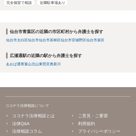
完全個室で相談
近隣駐車場あり
仙台市青葉区の近隣の市区町村から弁護士を探す
仙台市太白区
仙台市
仙台市若林区
仙台市宮城野区
仙台市泉区
広瀬通駅の近隣の駅から弁護士を探す
あおば通
青葉山
北山
東照宮
奥新川
ココナラ法律相談について
ココナラ法律相談とは
ご意見・ご要望
法律Q&A
利用規約
法律相談コラム
プライバシーポリシー