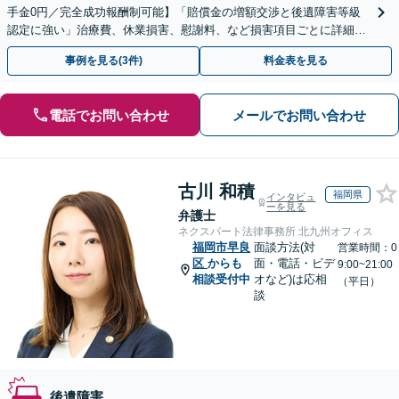
手金0円／完全成功報酬制可能】「賠償金の増額交渉と後遺障害等級
認定に強い」治療費、休業損害、慰謝料、など損害項目ごとに詳細な
検討を行い、適正な賠償額を確保できるよう全力で対応
事例を見る(3件)
料金表を見る
電話でお問い合わせ
メールでお問い合わせ
古川 和積
福岡県
インタビュ
ーを見る
弁護士
ネクスパート法律事務所 北九州オフィス
福岡市早良
面談方法(対
営業時間：0
区
からも
面・電話・ビデ
9:00~21:00
相談受付中
オなど)は応相
（平日）
談
後遺障害