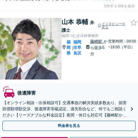
5件中 1-5件を表示
山本 恭輔
弁
インタビューを
見る
護士
福岡つむぎ法律事務所
藤崎駅
か
営業時間：09:00
福
福岡
~18:00（平日）
岡
市早
ら徒歩5
|
県
良区
分
後遺障害
【オンライン相談・出張相談可】交通事故の解決実績多数あり。損害
賠償額増額交渉、後遺障害等級認定、過失割合など、何でもご相談く
ださい【リーズナブルな料金設定】夜間・休日も対応可【藤崎駅から
徒歩5分】【弁護士歴7年】
料金表を見る