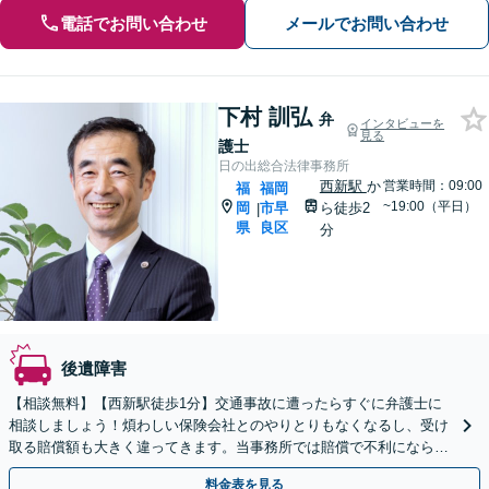
電話でお問い合わせ
メールでお問い合わせ
下村 訓弘
弁
インタビューを
見る
護士
日の出総合法律事務所
西新駅
か
営業時間：09:00
福
福岡
~19:00（平日）
岡
市早
ら徒歩2
|
県
良区
分
後遺障害
【相談無料】【西新駅徒歩1分】交通事故に遭ったらすぐに弁護士に
相談しましょう！煩わしい保険会社とのやりとりもなくなるし、受け
取る賠償額も大きく違ってきます。当事務所では賠償で不利にならな
い整形外科・整骨院の通院方法からアドバイス致します。
料金表を見る