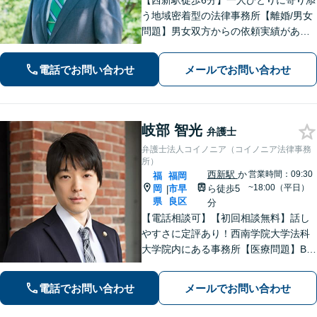
【西新駅徒歩6分】一人ひとりに寄り添
う地域密着型の法律事務所【離婚/男女
問題】男女双方からの依頼実績があり
【相続/遺言】話が平行線になっていま
せんか？第3者の目線から、さまざまな
電話でお問い合わせ
メールでお問い合わせ
解決方法や選択肢の提示をいたします
岐部 智光
弁護士
弁護士法人コイノニア（コイノニア法律事務
所）
西新駅
か
営業時間：09:30
福
福岡
~18:00（平日）
岡
市早
ら徒歩5
|
県
良区
分
【電話相談可】【初回相談無料】話し
やすさに定評あり！西南学院大学法科
大学院内にある事務所【医療問題】B型
肝炎に強い弁護士【借金問題】債務整
理の解決実績100件以上【刑事事件】粘
電話でお問い合わせ
メールでお問い合わせ
り強い交渉。迅速に接見します【当
日・夜間面談可】【完全個室】【西新