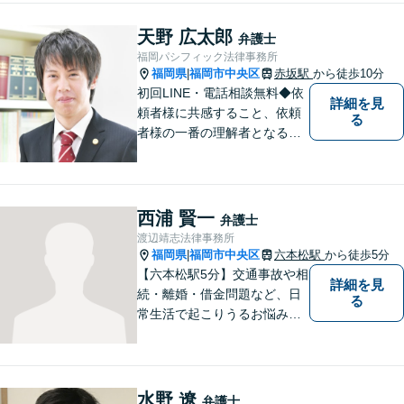
害額請求などの相続問題」は
じめ、「離婚事件」、「損害
天野 広太郎
弁護士
賠償請求事件」、「刑事事
福岡パシフィック法律事務所
件」まで多数の事件の取り扱
福岡県
福岡市中央区
赤坂駅
から徒歩10分
|
い【分割払い可】
初回LINE・電話相談無料◆依
詳細を見
頼者様に共感すること、依頼
る
者様の一番の理解者となるこ
とがモットーです。親身な弁
護士がスピーディーに解決し
ます！
西浦 賢一
弁護士
渡辺靖志法律事務所
福岡県
福岡市中央区
六本松駅
から徒歩5分
|
【六本松駅5分】交通事故や相
詳細を見
続・離婚・借金問題など、日
る
常生活で起こりうるお悩みの
解決に尽力します。早い段階
でのご相談は、無用な紛争の
発生・拡大を防止し、問題解
決への大きな一歩となりま
水野 遼
弁護士