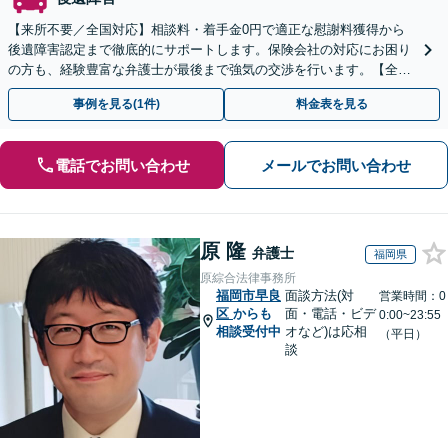
【来所不要／全国対応】相談料・着手金0円で適正な慰謝料獲得から
後遺障害認定まで徹底的にサポートします。保険会社の対応にお困り
の方も、経験豊富な弁護士が最後まで強気の交渉を行います。【全国
13拠点】お気軽にご相談ください。
事例を見る(1件)
料金表を見る
電話でお問い合わせ
メールでお問い合わせ
原 隆
弁護士
福岡県
原綜合法律事務所
福岡市早良
面談方法(対
営業時間：0
区
からも
面・電話・ビデ
0:00~23:55
相談受付中
オなど)は応相
（平日）
談