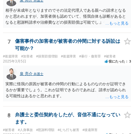
泉 亮介
弁護士
相手が未成年となりますのでその法定代理人である親への請求となる
かと思われますが、加害者側も認めていて、怪我自体も診断があると
なると慰謝料請求や治療費などの損害賠償は可能でしょう。 整骨院へ
の通院は医師からの指示がない場合は治療に必要な通院と評価されな
い場合が多いです。 また、保険会社から提案される金額は低めに出さ
れることも多いため、その交渉のために弁護士を入れるということも
7
傷害事件の加害者が被害者の仲間に対する訴訟は
考えられるかと思われます。
可能か？
#後遺障害
#加害者
#損害賠償増額
#後遺障害
#暴行・傷害罪
#被害者
2025年3月5日
役にたった
3
泉 亮介
弁護士
実際に怪我の原因が被害者の仲間の行動によるものなのかが証明でき
るかが重要でしょう。これが証明できるのであれば、請求が認められ
る可能性はあるかと思われます。
8
弁護士と委任契約をしたが、音信不通になってい
ます。
#被害者
#人身事故
#慰謝料増額
#むち打ち被害
#後遺障害