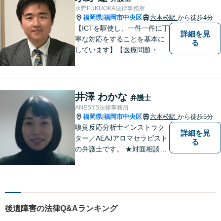
す。 些細なことでも、お気軽
水野FUKUOKA法律事務所
にご相談下さい。
福岡県
福岡市中央区
六本松駅
から徒歩4分
|
【ICTを駆使し、一件一件に丁
詳細を見
寧な対応をすることを基本に
る
しています】【医療問題・交
通事故等医療分野の知識が必
要な事件に対応】【刑事・少
年事件にスピーディーに対
応】【遠隔地からのご依頼・
井澤 わかな
弁護士
ご相談歓迎】あなたのために
ANESYS法律事務所
全力で事件と向き合います！
福岡県
福岡市中央区
六本松駅
から徒歩5分
|
嗅覚反応分析士インストラク
詳細を見
ター／AEAJアロマセラピスト
る
の弁護士です。 ★対面相談が
基本、出張／メール／電話相
談も可ですので、相談方法
は、御相談ください ★土日祝
日／夜間も、時間帯等によっ
て対応可です ★法テラス利用
後遺障害の法律Q&Aランキング
は、一応可能です