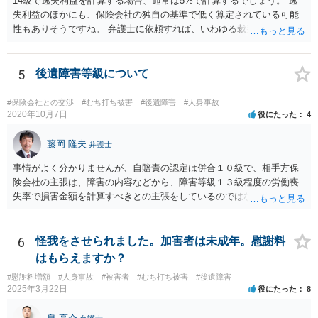
14級で逸失利益を計算する場合、通常は5%で計算するでしょう。 逸
失利益のほかにも、保険会社の独自の基準で低く算定されている可能
性もありそうですね。 弁護士に依頼すれば、いわゆる裁判基準程度の
増額が期待できると思います。
5
後遺障害等級について
#保険会社との交渉
#むち打ち被害
#後遺障害
#人身事故
2020年10月7日
役にたった
4
藤岡 隆夫
弁護士
事情がよく分かりませんが、自賠責の認定は併合１０級で、相手方保
険会社の主張は、障害の内容などから、障害等級１３級程度の労働喪
失率で損害金額を計算すべきとの主張をしているのではないでしょう
か。 こちらの弁護士の責任ではなく、相手保険会社の姿勢が原因です
ので、弁護士を交代しても状況は変わらないでしょう。今の弁護士と
十分に打ち合わせをすることが重要だと思います。
6
怪我をさせられました。加害者は未成年。慰謝料
はもらえますか？
#慰謝料増額
#人身事故
#被害者
#むち打ち被害
#後遺障害
2025年3月22日
役にたった
8