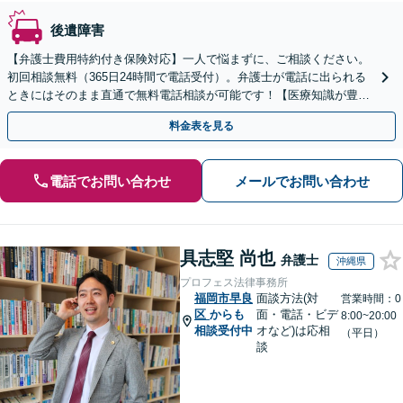
後遺障害
【弁護士費用特約付き保険対応】一人で悩まずに、ご相談ください。
初回相談無料（365日24時間で電話受付）。弁護士が電話に出られる
ときにはそのまま直通で無料電話相談が可能です！【医療知識が豊富
な弁護士在籍】
料金表を見る
電話でお問い合わせ
メールでお問い合わせ
具志堅 尚也
弁護士
沖縄県
プロフェス法律事務所
福岡市早良
面談方法(対
営業時間：0
区
からも
面・電話・ビデ
8:00~20:00
相談受付中
オなど)は応相
（平日）
談