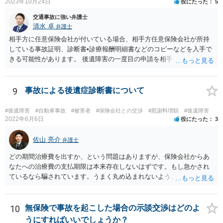
2023年10月24日
役にたった
5
交通事故に強い弁護士
清水 卓
弁護士
相手方に任意保険会社が付いている場合、相手方任意保険会社が所持
している事故証明、診断書•診療報酬明細書などのコピーなどを入手で
きる可能性があります。 後遺障害の一度目の申請を相手方任意保険会
社を通じて行なっている場合（事前認定）、後遺障害診断書や認定結
果と認定理由書も相手方任意保険会社から入手できる可能性がありま
す。 これらが難しくても、通院していた病院のカルテを取り付けるこ
9
事故による後遺症診断書について
と等で代替が可能な場合もあります。 事故からどの程度期間が経過し
ているがが定かではありませんが、昨年４月から既に１年半年程度経
#後遺障害
#自動車事故
#被害者
#保険会社との交渉
#慰謝料増額
#後遺障害
過しており、時効なども意識しながら対応をしておきたいところで
2022年6月6日
役にたった
3
す。 待っていても事態が打開しない可能性もあるため、依頼の対応が
可能な弁護士に個別に問い合わせ、上記の方法等を参考に進め方を相
佐山 亮介
弁護士
談してみるのが望ましいかもしれません。
どの期間治療費を出すか、という問題はありますが、保険会社からあ
なたへの治療費の支払期限は本来存在しないはずです。もし急かされ
ているなら騙されています。うまく丸め込まれないようご注意下さ
い。 診療内科の費用を払ってもらえるかどうかは絶対の保証はありま
せんが、受診したならば提出すべきです。
10
無保険で事故を起こした場合の示談交渉はどのよ
うにすればいいでしょうか？