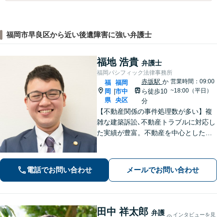
福岡市早良区から近い後遺障害に強い弁護士
福地 浩貴
弁護士
福岡パシフィック法律事務所
赤坂駅
か
営業時間：09:00
福
福岡
~18:00（平日）
岡
市中
ら徒歩10
|
県
央区
分
【不動産関係の事件処理数が多い】複
雑な建築訴訟､不動産トラブルに対応し
た実績が豊富。不動産を中心とした相
続トラブルにも多く対応【顧問弁護
士】業績にも影響する中小企業関係の
法務、顧客とのトラブル、予防法務も
電話でお問い合わせ
メールでお問い合わせ
お任せ【六本松駅2分】
田中 祥太郎
弁護
インタビューを見