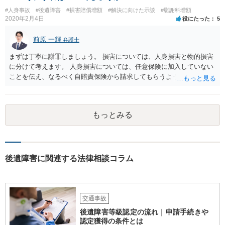
#人身事故
#後遺障害
#損害賠償増額
#解決に向けた示談
#慰謝料増額
2020年2月4日
役にたった
5
前原 一輝
弁護士
まずは丁寧に謝罪しましょう。 損害については、人身損害と物的損害
に分けて考えます。 人身損害については、任意保険に加入していない
ことを伝え、なるべく自賠責保険から請求してもらうようお願いして
ください。 また、治療については、健康保険を使ってもらうようにお
願いしてください。 物的損害については、請求の根拠を精査する必要
があり、写真や見積書を送ってもらい、請求金額が正当化をちゃんと
もっとみる
チェックする必要があります。 相談者様の資力がどれだけあるのかは
分かりませんが、資力に応じた対応をして行くほかありません。 訴訟
にならないようにするには、被害者の納得するような金額を提示する
しかありません。ご相談者様の誠意が伝わっているかや、 被害者のキ
ャラクターの問題もあるので、どうすればよいのかという正解はあり
後遺障害に関連する法律相談コラム
ません。どのように対応しても、訴訟に持っていく人もいます。 一人
で交渉をすることは相当大変だと思うので、弁護士に面談のうえ、場
合によっては交渉を任せた方がいいかもしれません。
交通事故
後遺障害等級認定の流れ｜申請手続きや
認定獲得の条件とは