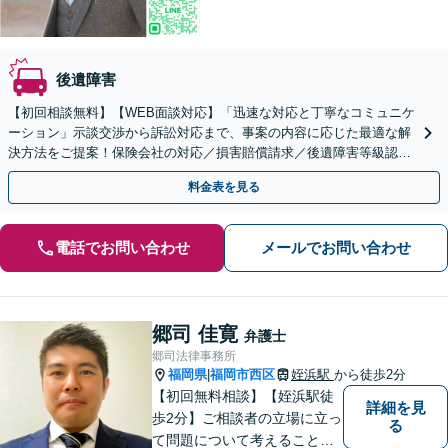
後遺障害
【初回相談無料】【WEB面談対応】「迅速な対応と丁寧なコミュニケ
ーション」示談交渉から訴訟対応まで、事案の内容に応じた最適な解
決方法をご提案！保険会社の対応／損害賠償請求／後遺障害等級認定
／休業損害／示談交渉／治療費の打ち切り／死亡事故など
料金表を見る
電話でお問い合わせ
メールでお問い合わせ
郷司 佳寛
弁護士
郷司法律事務所
福岡県
福岡市西区
姪浜駅
から徒歩2分
|
【初回無料相談】【姪浜駅徒
詳細を見
歩2分】ご相談者の立場に立っ
る
て問題について考えることが