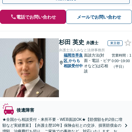
電話でお問い合わせ
メールでお問い合わせ
杉田 英史
弁護士
東京都
弁護士法人みなと法律事務所
福岡市早良
面談方法(対
営業時間：1
区
からも
面・電話・ビデ
0:00~19:00
相談受付中
オなど)は応相
（平日）
談
後遺障害
★全国から相談受付・来所不要・WEB面談OK★【賠償額を約2倍に増
額など実績豊富】【弁護士歴10年】保険会社との交渉、損害賠償金の
増額、治療費打ち切り、ご家族での事故など、対応いたします。お早