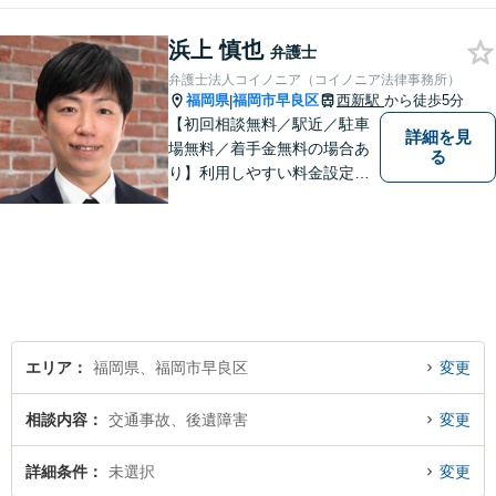
駅5分】
浜上 慎也
弁護士
弁護士法人コイノニア（コイノニア法律事務所）
福岡県
福岡市早良区
西新駅
から徒歩5分
|
【初回相談無料／駅近／駐車
詳細を見
場無料／着手金無料の場合あ
る
り】利用しやすい料金設定に
努め、裁判所や大手法律事務
所での豊富な経験も活かし、
ご相談者様にとってベストな
解決へ導きます。話しやすい
雰囲気を大切に、寄り添いつ
つ冷静で強力な味方になりま
す。
エリア
福岡県、福岡市早良区
変更
相談内容
交通事故、後遺障害
変更
詳細条件
未選択
変更