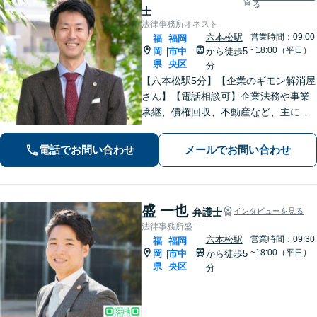
る
士
法律事務所オネスト
六本松駅
営業時間：09:00
福
福岡
~18:00（平日）
岡
市中
から徒歩5
|
県
央区
分
【六本松駅5分】【企業のギモン解消屋
さん】【電話相談可】企業法務や事業
承継、債権回収、不動産など、主に企
業側の案件に注力しています。経営者
のみなさまが安心して本業に専念でき
電話でお問い合わせ
メールでお問い合わせ
るよう、法律に関するちょっとした疑
問や悩みも迅速に解消。ぜひご相談く
ださい。
盛 一也
弁護士
インタビューを見る
法律事務所盛一
六本松駅
営業時間：09:30
福
福岡
~18:00（平日）
岡
市中
から徒歩5
|
県
央区
分