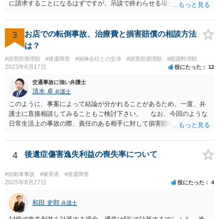
に請求することになるはずですが、示談で終わらせる場合には、そこ
は譲歩させられることが多いように思います。 LAC基準の弁護士さん
ならほとんど充足できるか多くが返ってくるイメージなので頼むのも
いいかなと思うのですが。 →LAC基準でもそうかもしれませんし、交
3
お店での転倒事故、治療費と損害賠償の相談方法
通事故事案ではより定額の費用としている法律事務所も多いように思
は？
います。費用面も含めて、弁護士さんを検討してみるとよいかもしれ
#損害賠償増額
#後遺障害
#保険会社との交渉
#損害賠償増額
#慰謝料増額
ませんね。 かなり具体的な話も多くなっているので、法律事務所に問
2023年6月17日
役にたった
12
い合わせてみるとよいと思います。
交通事故に強い弁護士
清水 卓
弁護士
このように、事案によって結論が分かれることがあるため、一度、弁
護士に直接相談してみることもご検討下さい。 なお、今回のような
日常生活上の事故の際、責任のある相手に対して損害賠償請求する際
の弁護士費用がご加入の保険から出る特約が付いている場合がありま
す（ご自宅の火災保険や自動車の任意保険等を確認してみて下さい。
加入したつもりがなくても、確認してみたら付いていたということが
4
後遺症傷害逸失利益の喪失率について
ありますので）。
#自動車事故
#被害者
#後遺障害
2025年8月27日
役にたった
4
和田 史郎
弁護士