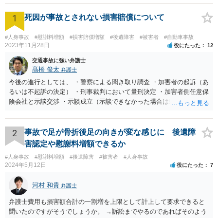
1
死因が事故とされない損害賠償について
#人身事故
#慰謝料増額
#損害賠償増額
#後遺障害
#被害者
#自動車事故
2023年11月28日
役にたった
12
交通事故に強い弁護士
髙橋 俊太
弁護士
今後の進行としては、 ・警察による聞き取り調査 ・加害者の起訴（あ
るいは不起訴の決定） ・刑事裁判において量刑決定 ・加害者側任意保
険会社と示談交渉 ・示談成立（示談できなかった場合は裁判） となり
ます。なお、警察では、お母様の生前のご様子やご遺族の被害感情、
加害者に対する処罰感情など尋ねられるはずですので、率直にお答え
になるとよいと思います。
2
事故で足が骨折後足の向きが変な感じに 後遺障
害認定や慰謝料増額できるか
#人身事故
#慰謝料増額
#後遺障害
#被害者
#人身事故
2024年5月12日
役にたった
7
河村 和貴
弁護士
弁護士費用も損害額合計の一割増を上限として計上して要求できると
聞いたのですがそうでしょうか。 →訴訟までやるのであればそのよう