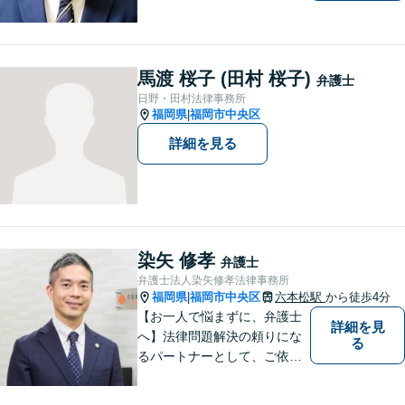
モットー。企業法務案件、相
続・遺言案件、労働事件案
件、損害保険業務に関わる、
あらゆる問題解決に精通。
馬渡 桜子 (田村 桜子)
弁護士
【電話相談可】
日野・田村法律事務所
福岡県
福岡市中央区
|
詳細を見る
染矢 修孝
弁護士
弁護士法人染矢修孝法律事務所
福岡県
福岡市中央区
六本松駅
から徒歩4分
|
【お一人で悩まずに、弁護士
詳細を見
へ】法律問題解決の頼りにな
る
るパートナーとして、ご依頼
者の納得の行く解決を目指し
ます。「遺産分割や遺留分侵