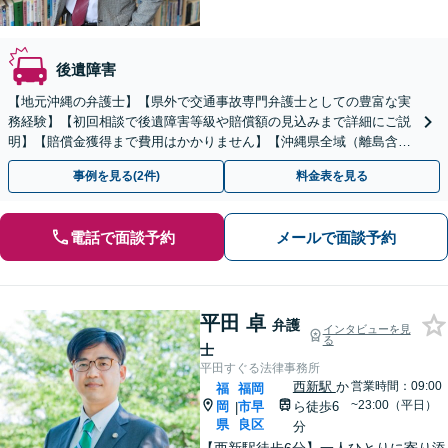
後遺障害
【地元沖縄の弁護士】【県外で交通事故専門弁護士としての豊富な実
務経験】【初回相談で後遺障害等級や賠償額の見込みまで詳細にご説
明】【賠償金獲得まで費用はかかりません】【沖縄県全域（離島含
む）対応◎】
事例を見る(2件)
料金表を見る
電話で面談予約
メールで面談予約
平田 卓
弁護
インタビューを見
る
士
平田すぐる法律事務所
西新駅
か
営業時間：09:00
福
福岡
~23:00（平日）
岡
市早
ら徒歩6
|
県
良区
分