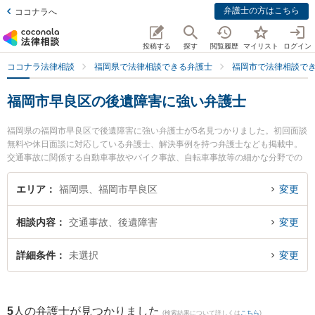
弁護士の方はこちら
ココナラへ
投稿する
探す
閲覧履歴
マイリスト
ログイン
ココナラ法律相談
福岡県で法律相談できる弁護士
福岡市で法律相談で
福岡市早良区の後遺障害に強い弁護士
福岡県の福岡市早良区で後遺障害に強い弁護士が5名見つかりました。初回面談
無料や休日面談に対応している弁護士、解決事例を持つ弁護士なども掲載中。
交通事故に関係する自動車事故やバイク事故、自転車事故等の細かな分野での
絞り込み検索もでき便利です。特に福岡つむぎ法律事務所の山本 恭輔弁護士や
日の出総合法律事務所の下村 訓弘弁護士、平田すぐる法律事務所の平田 卓弁護
エリア
福岡県、福岡市早良区
変更
士のプロフィール情報や弁護士費用、強みなどが注目されています。『福岡市
早良区で土日や夜間に発生した後遺障害のトラブルを今すぐに弁護士に相談し
相談内容
交通事故、後遺障害
変更
たい』『後遺障害のトラブル解決の実績豊富な近くの弁護士を検索したい』
『初回相談無料で後遺障害を法律相談できる福岡市早良区内の弁護士に相談予
約したい』などでお困りの相談者さんにおすすめです。
詳細条件
未選択
変更
5
人の弁護士が見つかりました
(検索結果について詳しくは
こちら
)