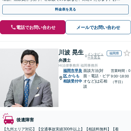
めにご相談ください【初回相談・着手金無料】
料金表を見る
電話でお問い合わせ
メールでお問い合わせ
川波 晃生
福岡県
インタビュ
ーを見る
弁護士
Hi法律事務所 福岡事務所
福岡市早良
面談方法(対
営業時間：0
区
からも
面・電話・ビデ
9:00~18:00
相談受付中
オなど)は応相
（平日）
談
後遺障害
【九州エリア対応】【交通事故実績300件以上】【相談料無料】【着