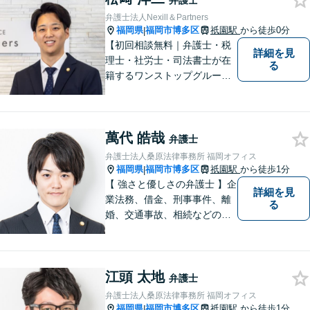
弁護士
弁護士法人Nexill＆Partners
福岡県
福岡市博多区
祇園駅
から徒歩0分
|
【初回相談無料｜弁護士・税
詳細を見
理士・社労士・司法書士が在
る
籍するワンストップグルー
プ】Nexill＆Partnersは複数士
業が在籍するワンストップグ
ループです。相続や企業法務
萬代 皓哉
等複数士業の知識が必要な案
弁護士
件を一括して対応。九州トッ
弁護士法人桑原法律事務所 福岡オフィス
プクラスの豊富な実績。
福岡県
福岡市博多区
祇園駅
から徒歩1分
|
【 強さと優しさの弁護士 】企
詳細を見
業法務、借金、刑事事件、離
る
婚、交通事故、相続などのご
相談を承っております。まず
はお気軽にご相談ください。
チーム体制による迅速で最適
江頭 太地
なリーガルサービスを提供い
弁護士
たします。
弁護士法人桑原法律事務所 福岡オフィス
福岡県
福岡市博多区
祇園駅
から徒歩1分
|