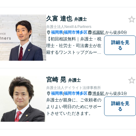
はお気軽にご相談ください。
チーム体制による迅速で最適
久富 達也
なリーガルサービスを提供い
弁護士
たします。
弁護士法人Nexill＆Partners
福岡県
福岡市博多区
祇園駅
から徒歩0分
|
【初回相談無料｜弁護士・税
詳細を見
理士・社労士・司法書士が在
る
籍するワンストップグルー
プ】Nexill＆Partnersは複数士
業が在籍するワンストップグ
ループです。相続や企業法務
宮崎 晃
等複数士業の知識が必要な案
弁護士
件を一括して対応。九州トッ
弁護士法人デイライト法律事務所
プクラスの豊富な実績。
福岡県
福岡市博多区
博多駅
から徒歩1分
|
弁護士が親身に、ご依頼者の
詳細を見
よりよい明日のためにサポー
る
トさせていただきます。