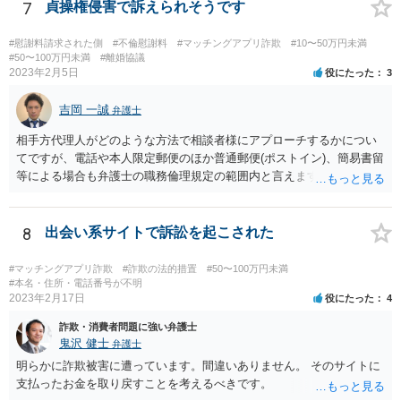
られる内容のものでなければなりません。 そうでなければ、逆に、あ
7
貞操権侵害で訴えられそうです
なたが、民事上又は刑事上の責任を負う恐れがあります。 重々ご注意
なさいますよう。
#慰謝料請求された側
#不倫慰謝料
#マッチングアプリ詐欺
#10〜50万円未満
#50〜100万円未満
#離婚協議
2023年2月5日
役にたった
3
吉岡 一誠
弁護士
相手方代理人がどのような方法で相談者様にアプローチするかについ
てですが、電話や本人限定郵便のほか普通郵便(ポストイン)、簡易書留
等による場合も弁護士の職務倫理規定の範囲内と言えますので、必ず
しも本人限定郵便により送られてくるとは限りません。 なお、相手方
が弁護士に依頼するより前に、先んじて相談者様が弁護士に依頼をす
る場合、相手方代理人は相談者様の代理人弁護士を飛び越えて相談者
8
出会い系サイトで訴訟を起こされた
様の自宅に書面を郵送することが職務倫理上許されなくなる(懲戒処分
の対象になり得る)ため、家族にバレてしまうことを回避したいという
#マッチングアプリ詐欺
#詐欺の法的措置
#50〜100万円未満
ご意向であれば、早めに弁護士に依頼をするというのも一つかと思い
#本名・住所・電話番号が不明
2023年2月17日
役にたった
4
ます(もちろん、このまま何事もなく終結する可能性もあるでしょうか
ら、藪蛇になるリスクもあるところではありますが)。 相手方がある話
詐欺・消費者問題に強い弁護士
ではあるので、最終的な和解の見通しは何とも言えませんが、弁護士
鬼沢 健士
弁護士
に依頼することで低額での和解に至れるということもあるでしょう。
明らかに詐欺被害に遭っています。間違いありません。 そのサイトに
支払ったお金を取り戻すことを考えるべきです。