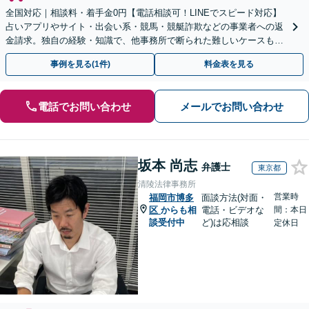
全国対応｜相談料・着手金0円【電話相談可！LINEでスピード対応】
占いアプリやサイト・出会い系・競馬・競艇詐欺などの事業者への返
金請求。独自の経験・知識で、他事務所で断られた難しいケースも解
決に導いた実績あり。まずはお気軽にご相談ください
事例を見る(1件)
料金表を見る
電話でお問い合わせ
メールでお問い合わせ
坂本 尚志
弁護士
東京都
清陵法律事務所
営業時
福岡市博多
面談方法(対面・
区
からも相
電話・ビデオな
間：本日
談受付中
ど)は応相談
定休日