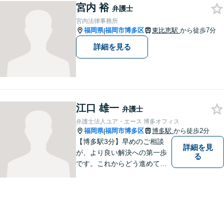
宮内 裕
弁護士
宮内法律事務所
福岡県
福岡市博多区
東比恵駅
から徒歩7分
|
詳細を見る
江口 雄一
弁護士
弁護士法人ユア・エース 博多オフィス
福岡県
福岡市博多区
博多駅
から徒歩2分
|
【博多駅3分】早めのご相談
詳細を見
が、より良い解決への第一歩
る
です。これからどう進めてい
くのが一番よいか、最適な道
筋を一緒に考えていきます。
どんな些細なことでも構いま
せんので、遠慮なくご相談く
ださい。【分割払い利用可】