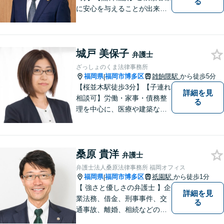
る
に安心を与えることが出来る
弁護士を目指してきました。
お悩みを抱えていらっしゃる
方に安心して日々を過ごして
城戸 美保子
いただくために、これからも
弁護士
研鑽を積んでいきたいと考え
ざっしょのくま法律事務所
ております。
福岡県
福岡市博多区
雑餉隈駅
から徒歩5分
|
【桜並木駅徒歩3分】【子連れ
詳細を見
相談可】労働・家事・債務整
る
理を中心に、医療や建築など
より専門的な訴訟にも携わ
り、幅広い経験を積んできま
した。まずはご相談だけで
桑原 貴洋
も、早めにお越しいただい
弁護士
て、一緒に解決を目指しまし
弁護士法人桑原法律事務所 福岡オフィス
ょう。
福岡県
福岡市博多区
祇園駅
から徒歩1分
|
【 強さと優しさの弁護士 】企
詳細を見
業法務、借金、刑事事件、交
る
通事故、離婚、相続などのご
相談を承っております。まず