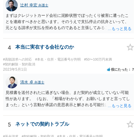
辻村 幸宏
弁護士
まずはクレジットカード会社に泥酔状態でぼったくり被害に遭ったこ
とを連絡すべきかと思います。そのうえで支払停止の抗弁といって、
元となる請求が支払を拒めるものであると主張してみることになるか
と思います。 なお、このような事例もありますが、救済されるのはな
かなかシビアかもしれません。 https://zenso.or.jp/wp-content/uploads/
JACAS173%e5%88%a4%e4%be%8b%e7%b4%b9%e4%bb%8b.pdf
4
本当に実在する会社なのか
#高額請求への対応
#本名・住所・電話番号が判明
#50〜100万円未満
#契約解除・契約取消
2023年5月1日
役にたった
7
清水 卓
弁護士
見積書を送付されたに過ぎない場合、まだ契約が成立していない可能
性があります。 （なお、「相場がわからず、お願いしますと言ってし
まった」という言動が承諾の意思表示と解される可能性はあります
が、口頭に過ぎない場合には、承諾の意思表示にはあたらないと争え
る余地があるかもしれません）。 いずれにしても、相手会社の実在
等に不安を感じるのであれば、相手方とのやりとりを一旦保留とし
5
ネットでの契約トラブル
て、見積書等の相手方の表示（名称、代表者名、住所等）を手がかり
に、法務局で商業•法人登記の登記事項証明書の入手を試みてみる方法
#返金請求
#契約解除・契約取消
#本名・住所・電話番号が判明