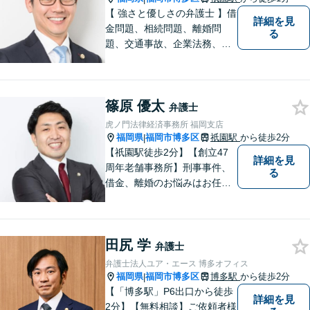
【 強さと優しさの弁護士 】借
詳細を見
金問題、相続問題、離婚問
る
題、交通事故、企業法務、刑
事事件などのご相談を承って
おります。まずはお気軽にご
相談ください。チーム体制に
篠原 優太
よる迅速で最適なリーガルサ
弁護士
ービスを提供いたします。
虎ノ門法律経済事務所 福岡支店
福岡県
福岡市博多区
祇園駅
から徒歩2分
|
【祇園駅徒歩2分】【創立47
詳細を見
周年老舗事務所】刑事事件、
る
借金、離婚のお悩みはお任せ
ください。全国に支店のある
歴史と信頼の事務所です。圧
倒的なノウハウと、真摯な情
田尻 学
熱を持って、難しい案件も諦
弁護士
めずに解決を目指します。
弁護士法人ユア・エース 博多オフィス
【他士業連携】
福岡県
福岡市博多区
博多駅
から徒歩2分
|
【「博多駅」P6出口から徒歩
詳細を見
2分】【無料相談】ご依頼者様