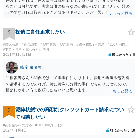
弁護士であれば、住民票等は職務上請求で取り寄せ、訴訟等を提起す
ることは可能です。実家は誰の所有なのか書かれていませんが、姉の
ものでなければ取られることはありません。ただ、親が亡くなって相
続手続未了の場合は問題が起きますので、早めに対応をとった方がい
いでしょう。
2
探偵に責任追求したい
#悪徳商法
#返金請求
#契約解除・契約取消
#50〜100万円未満
#200万円以上
#本名・住所・電話番号が判明
2021年11月21日
役にたった
8
峰岸 泉
弁護士
ご相談者さんの関係では、民事事件になります。費用の返還や慰謝料
を請求するのであれば、特に特殊な分野の事件でもありませんので、
相談しやすい方に依頼したらいいと思います。
3
泥酔状態での高額なクレジットカード請求につい
て相談したい
#高額請求への対応
#50〜100万円未満
2024年1月4日
役にたった
10