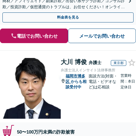
商材／アフィリエイト／副業詐欺／出会い系サクラ詐欺／コンサル詐
欺／投資詐欺／仮想通貨のトラブルは、お任せください！オンライン
のみで解決も可能！
料金表を見る
電話でお問い合わせ
メールでお問い合わせ
大川 博俊
弁護士
東京都
弁護士法人インサイト法律事務所
営業時
福岡市博多
面談方法(対面・
区
からも相
電話・ビデオな
間：本日
談受付中
ど)は応相談
定休日
50〜100万円未満の詐欺被害