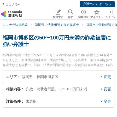
弁護士の方はこちら
ココナラへ
投稿する
探す
閲覧履歴
マイリスト
ログイン
ココナラ法律相談
福岡県で法律相談できる弁護士
福岡市で法律相談で
福岡市博多区の50〜100万円未満の詐欺被害に
強い弁護士
福岡県の福岡市博多区で50〜100万円未満の詐欺被害に強い弁護士が14名見つ
かりました。初回面談無料や休日面談に対応している弁護士、解決事例を持つ
弁護士なども掲載中。詐欺・消費者問題に関係する投資詐欺や副業詐欺、FX詐
欺等の細かな分野での絞り込み検索もでき便利です。特にかしわ総合法律事務
所の柏 真人弁護士や.の澁谷 和利弁護士、浜田法律事務所の浜田 宏弁護士のプ
エリア
福岡県、福岡市博多区
変更
ロフィール情報や弁護士費用、強みなどが注目されています。『福岡市博多区
で土日や夜間に発生した50〜100万円未満の詐欺被害のトラブルを今すぐに弁
相談内容
詐欺・消費者問題、50〜100万円未満
変更
護士に相談したい』『50〜100万円未満の詐欺被害のトラブル解決の実績豊富
な近くの弁護士を検索したい』『初回相談無料で50〜100万円未満の詐欺被害
を法律相談できる福岡市博多区内の弁護士に相談予約したい』などでお困りの
詳細条件
未選択
変更
相談者さんにおすすめです。