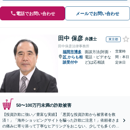
電話でお問い合わせ
メールでお問い合わせ
田中 保彦
弁護士
東京都
田中保彦法律事務所
営業時
福岡市博多
面談方法(対面・
区
からも相
電話・ビデオな
間：本日
談受付中
ど)は応相談
定休日
50〜100万円未満の詐欺被害
【投資詐欺に強い／豊富な実績】「悪質な投資詐欺から被害者を救
済！」「海外ショッピングサイトを騙った詐欺に注意！」依頼者さま
の痛みに寄り添って丁寧なヒアリングをおこない、少しでも多くの返