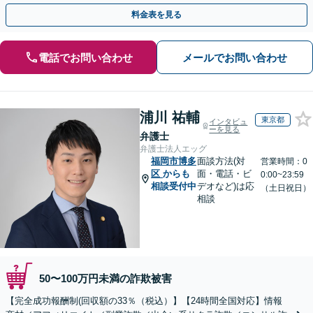
金が得られるよう尽力します！
料金表を見る
電話でお問い合わせ
メールでお問い合わせ
浦川 祐輔
東京都
インタビュ
ーを見る
弁護士
弁護士法人エッグ
福岡市博多
面談方法(対
営業時間：0
区
からも
面・電話・ビ
0:00~23:59
相談受付中
デオなど)は応
（土日祝日）
相談
50〜100万円未満の詐欺被害
【完全成功報酬制(回収額の33％（税込）】【24時間全国対応】情報