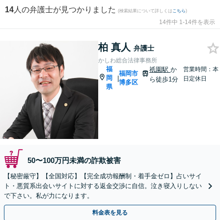
14
人の弁護士が見つかりました
(検索結果について詳しくは
こちら
)
14件中 1-14件を表示
柏 真人
弁護士
かしわ総合法律事務所
福
祇園駅
か
営業時間：本
福岡市
岡
|
日定休日
ら徒歩1分
博多区
県
50〜100万円未満の詐欺被害
【秘密厳守】【全国対応】【完全成功報酬制・着手金ゼロ】占いサイ
ト・悪質系出会いサイトに対する返金交渉に自信。泣き寝入りしない
で下さい。私が力になります。
料金表を見る