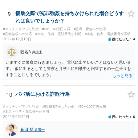
9
援助交際で冤罪強姦を持ちかけられた場合どうす
れば良いでしょうか？
#マッチングアプリ詐欺
#50〜100万円未満
#恐喝・脅迫への対応
#高額請求への対応
#本名・住所・電話番号が判明
#本名・住所・電話番号が不明
2022年12月18日
役にたった
4
匿名A
弁護士
いますぐに警察に行きましょう。 電話に出ていいことはないと思いま
す。 仮に出るとしても警察と弁護士に相談中と回答するの一点張りを
することになるでしょう。
10
パパ活における詐欺行為
#マッチングアプリ詐欺
#慰謝料請求したい側
#50〜100万円未満
#本名・住所・電話番号が不明
2022年6月29日
役にたった
6
倉田 勲
弁護士