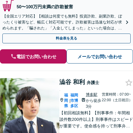
50〜100万円未満の詐欺被害
【全国エリア対応】【相談は何度でも無料】投資詐欺、副業詐欺、ぼ
ったくり被害など、幅広く対応可能です。詐欺被害は迅速な対応が求
められます。「騙された」「入金してしまった」といった場合は、お
早めにご相談ください。【電話・メール・WEB相談可】
料金表を見る
電話でお問い合わせ
メールでお問い合わせ
澁谷 和利
弁護士
.
博多駅
営業時間：07:00~
福
福岡
22:00（土日祝日）
岡
市博
から徒歩
|
県
多区
3分
【初回相談無料】【刑事事件：年間相
談件数200件以上】刑事事件はスピード
が重要です。使命感を持って刑事弁護
に注力し、依頼者の状況に寄り添いな