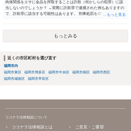
肉体関係をエサに金品を搾取することは詐欺（何かしらの犯罪）に該
当しないのでしょうか？ →実際に詐欺罪で逮捕された例もありますの
で、詐欺罪に該当する可能性はあります。 刑事処罰を求めたいという
ことでしたら警察署でご相談ください。
もっとみる
近くの市区町村を選び直す
福岡市内
福岡市東区
福岡市博多区
福岡市中央区
福岡市南区
福岡市西区
福岡市城南区
福岡市早良区
ココナラ法律相談について
ココナラ法律相談とは
ご意見・ご要望