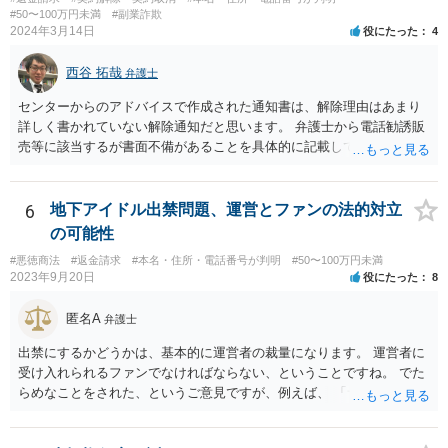
も考えられます（相手の会社が実在する会社なのか、やりとりしてい
#50〜100万円未満
#副業詐欺
2024年3月14日
役にたった
4
る相手が代表権限を有しているのか等について、登記登録の有無や登
録内容を確かめることができます）。 【参考】法務局サイト https://w
西谷 拓哉
ww.moj.go.jp/MINJI/houjintouki.html
弁護士
センターからのアドバイスで作成された通知書は、解除理由はあまり
詳しく書かれていない解除通知だと思います。 弁護士から電話勧誘販
売等に該当するが書面不備があることを具体的に記載して返金を求め
る通知書を送付することで、返金交渉が進展する場合があります。 弁
護士から通知書をおくっても返事がない、低い金額しか返金を提案し
てこない場合、裁判所に提訴することを検討する必要があります。 セ
6
地下アイドル出禁問題、運営とファンの法的対立
ンターの方で、消費者事件を取り扱っている弁護士の紹介を受けられ
の可能性
ないか一度確認してみてください。
#悪徳商法
#返金請求
#本名・住所・電話番号が判明
#50〜100万円未満
2023年9月20日
役にたった
8
匿名A
弁護士
出禁にするかどうかは、基本的に運営者の裁量になります。 運営者に
受け入れられるファンでなければならない、ということですね。 でた
らめなことをされた、というご意見ですが、例えば、 「サービスを購
入したのに、サービスが受けられなくて、返金もされない。」 といっ
た事情があったのでしょうか。 公表するにしても、見る人に受け入れ