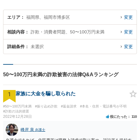
【電話・メール面談可】
エリア
福岡県、福岡市博多区
変更
相談内容
詐欺・消費者問題、50〜100万円未満
変更
詳細条件
未選択
変更
50〜100万円未満の詐欺被害の法律Q&Aランキング
1
家族に大金を騙し取られた
#50〜100万円未満
#振り込め詐欺
#返金請求
#本名・住所・電話番号が不明
#詐欺の法的措置
2022年12月28日
役にたった
110
峰岸 泉
弁護士