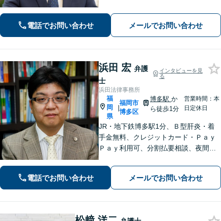
がら最善の解決を目指します。【英語
対応可能：通訳を介さず英語で直接サ
電話でお問い合わせ
メールでお問い合わせ
ポート】
浜田 宏
弁護
インタビューを見
る
士
浜田法律事務所
福
博多駅
か
営業時間：本
福岡市
岡
|
日定休日
ら徒歩1分
博多区
県
JR・地下鉄博多駅1分、Ｂ型肝炎・着
手金無料、クレジットカード・Ｐａｙ
Ｐａｙ利用可、分割払要相談、夜間・
休日相談可（要事前予約）、弁護士歴2
1年。インターネット問題、医療、離
電話でお問い合わせ
メールでお問い合わせ
婚、相続、後見、交通事故、借金、労
働、民事全般取扱い
松﨑 洋二