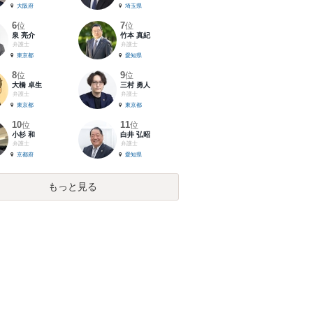
大阪府
埼玉県
6
7
位
位
泉 亮介
竹本 真紀
弁護士
弁護士
東京都
愛知県
8
9
位
位
大橋 卓生
三村 勇人
弁護士
弁護士
東京都
東京都
10
11
位
位
小杉 和
白井 弘昭
弁護士
弁護士
京都府
愛知県
もっと見る