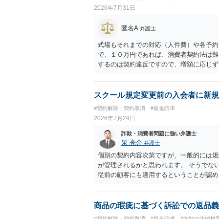
2026年7月31日
匿名A
弁護士
式場もそれまでの対応（人件費）や各予約
で、１０万円であれば、消費者契約法は難
するのは契約違反ですので、増額に応じず
がないことになります。
スクール規定変更前の入会者に新規
#契約解除・契約取消
#返金請求
2026年7月29日
詐欺・消費者問題に強い弁護士
泉 亮介
弁護士
個別の契約内容次第ですが、一般的には規
が管理されるかと思われます。 そうでな
従前の顧客にも適用するということが認め
商品の瑕疵に基づく訴訟での返品義
#契約解除・契約取消
#返金請求
#詐欺の法的措