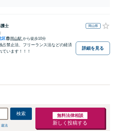
防止のために尽力」加害者側の対応可：開示請求の意
見照会が来たときの対処法、被害者との示談交渉
弁護士
岡山県
所
北区
岡山駅
から徒歩10分
独占禁止法、フリーランス法などの経済
詳細を見る
れています！！！
検索
無料法律相談
新しく投稿する
 違法