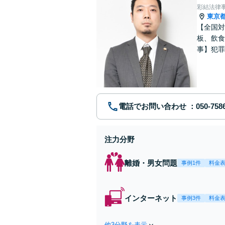
彩結法律
東京
【全国対
板、飲食
事】犯罪
ポート【
電話でお問い合わせ
注力分野
離婚・男女問題
事例1件
料金
インターネット
事例3件
料金
他3分野を表示