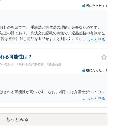
役にたった
1
分野の相談です。 手続法と実体法の理解が必要なためです。
法上の話であり、 判決文に記載の有無で、返品義務の有無が左
原告は被告に対し商品を返品せよ」と判決文に書かれていなくて
不適合責任を理由に契約を解除してれば、 原状回復義務とし
ことになります。 ただし、訴訟上何等かの形で、返品義務の有
て、返品義務が存在しないというような判断が判決理由中で下さ
れる可能性は？
できない可能性はあります（信義則による主張制限）。
求への対応
#高齢者の詐欺被害
#悪徳商法
役にたった
1
はされる可能性が高いです。なお、相手には弁護士がついてい
もっとみる