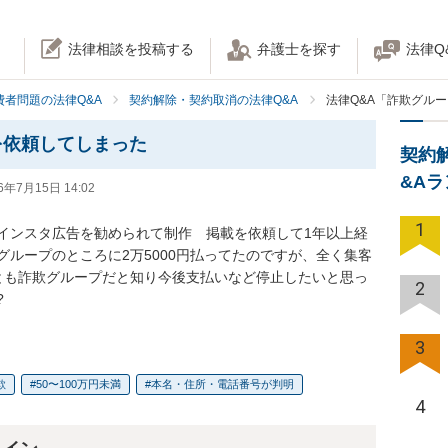
法律相談を投稿する
弁護士を探す
法律Q
費者問題の法律Q&A
契約解除・契約取消の法律Q&A
法律Q&A「詐欺グル
を依頼してしまった
契約
&A
6年7月15日 14:02
1
インスタ広告を勧められて制作　掲載を依頼して1年以上経
ループのところに2万5000円払ってたのですが、全く集客
とも詐欺グループだと知り今後支払いなど停止したいと思っ
2
?
3
欺
50〜100万円未満
本名・住所・電話番号が判明
4