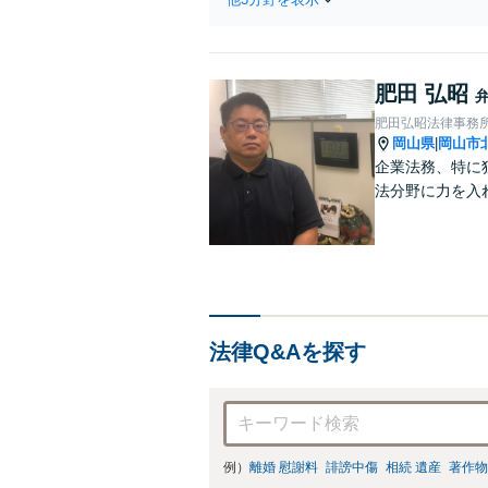
肥田 弘昭
肥田弘昭法律事務
岡山県
岡山市
|
企業法務、特に
法分野に力を入
法律Q&Aを探す
例）
離婚 慰謝料
誹謗中傷
相続 遺産
著作物