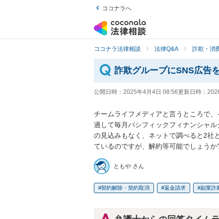
ココナラへ
ココナラ法律相談
法律Q&A
詐欺・消
詐欺グループにSNS広告
公開日時：
2025年4月4日 08:56
更新日時：
202
チームライフメディアと言うところで、
過して毎月パシフィックフィナンシャルグ
の見込みもなく、ネットで調べると2社
ているのですが、解約等可能でしょうか
ともや さん
契約解除・契約取消
返金請求
副業詐