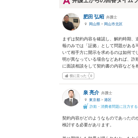
弁護士からの回答タイム
肥田 弘昭
弁護士
岡山県
>
岡山市北区
まずは契約内容を確認し、解約時期、
報のみでは「証拠」として問題がある
いて相手方に開示を求めるのは如何で
明が異なっている場合などあれば、詐
に面談相談をして契約書の内容などを
役に立った
0
泉 亮介
弁護士
東京都
>
港区
詐欺・消費者問題に注力する
契約内容がどのようなものであったの
検討する必要があります。
