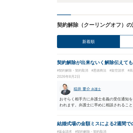
契約解除（クーリングオフ）の
新着順
契約解除が出来ないく解除伝えても
#契約解除・契約取消
#悪徳商法
#架空請求
#
2026年8月2日
稲井 要介
弁護士
おそらく相手方に弁護士名義の受任通知を
われます。弁護士に早めに相談されること
結婚式場の金額ミスによる2週間で
#返金請求
#契約解除・契約取消