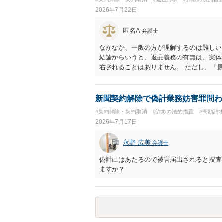
2026年7月22日
匿名A
弁護士
なかなか、一般の方が理解するのは難しい
結論からいうと、返品義務の有無は、実体
右されることはありません。 ただし、「
も、 全額支払い判決の前提として、契約
て、相談者さんは、商品の返品義務を負う
無が争われ争点化していたが、 結論とし
新聞契約解除で偽計業務妨害罪問わ
れていれば、 相手は返品請求を再度主張
#契約解除・契約取消
#詐欺の法的措置
#高額請
2026年7月17日
永野 広美
弁護士
偽計にはあたるので被害届出されると捜査
ますか？