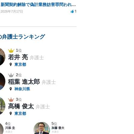
新聞契約解除で偽計業務妨害罪問われる可能性は？
1
2026年7月17日
の弁護士ランキング
1
位
若井 亮
弁護士
東京都
2
位
稲葉 進太郎
弁護士
神奈川県
3
位
髙橋 俊太
弁護士
東京都
4
5
位
位
川添 圭
加藤 善大
弁護士
弁護士