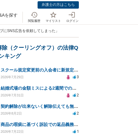
弁護士の方はこちら
&Aを探す
閲覧履歴
マイリスト
ログイン
ープにSNS広告を依頼してしまった」
解除（クーリングオフ）の法律Q
ランキング
スクール規定変更前の入会者に新規定は適用されるのか
3
2026年7月29日
結婚式場の金額ミスによる2週間での解約。キャンセル料10万円の免除は可能か。
2
2026年7月31日
契約解除が出来ないく解除伝えても無視請求をされる
2
2026年8月2日
商品の瑕疵に基づく訴訟での返品義務の有無について教えてください
1
2026年7月22日