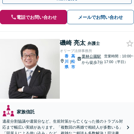
電話でお問い合わせ
メールでお問い合わせ
磯崎 亮太
弁護士
オリーブ法律事務所
香
高
栗林公園駅
営業時間：10:00~
川
松
|
17:00（平日）
から徒歩7分
県
市
家族信託
遺産分割協議や遺留分など、生前対策から亡くなった後のトラブル対
応まで幅広い実績があります。「複数回の再婚で相続人が多数いる」
「同居人による使い込み」など、複雑なご相談も多数解決！司法書