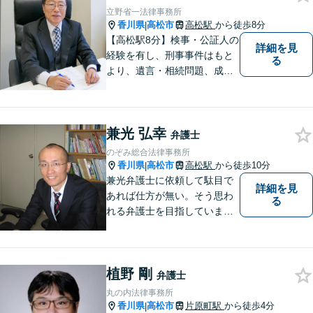
立野省一法律事務所
香川県
高松市
高松駅
から徒歩8分
|
【高松駅8分】検事・公証人の
詳細を見
経験を有し、刑事事件はもと
る
より、遺言・相続問題、成年
後見関係・任意後見契約、家
族信託契約、離婚問題などの
家事関係の事件を中心に取り
兼光 弘幸
扱うほか、一般民事事件も取
弁護士
り扱っております。
のぞみ総合法律事務所
香川県
高松市
高松駅
から徒歩10分
|
兼光弁護士に依頼して駄目で
詳細を見
あれば仕方が無い。そう思わ
る
れる弁護士を目指していま
す。
植野 剛
弁護士
丸の内法律事務所
香川県
高松市
片原町駅
から徒歩4分
|