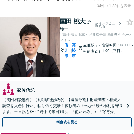
34件中 1-30件を表示
園田 桃大
弁
インタビューを
見る
護士
弁護士法人山本・坪井綜合法律事務所 高松オ
フィス
香
高
瓦町駅
か
営業時間：08:00~2
川
松
|
1:00（平日）
ら徒歩2分
県
市
家族信託
【初回相談無料】【瓦町駅徒歩2分】【遺産分割】財産調査・相続人
調査を入念に行い、粘り強く交渉！依頼者の正当な相続の権利を守り
ます。土日祝も8〜21時まで毎日対応。「使い込み」や「寄与分」の
調査もお任せください！【遺言書作成や相続放棄も対応】
料金表を見る