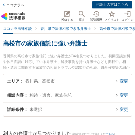
弁護士の方はこちら
ココナラへ
投稿する
探す
閲覧履歴
マイリスト
ログイン
ココナラ法律相談
香川県で法律相談できる弁護士
高松市で法律相談で
高松市の家族信託に強い弁護士
香川県の高松市で家族信託に強い弁護士が34名見つかりました。初回面談無料
や休日面談に対応している弁護士、解決事例を持つ弁護士なども掲載中。相
続・遺言に関係する家族間の相続トラブルや認知症の相続、遺産分割等の細か
な分野での絞り込み検索もでき便利です。特に弁護士法人山本・坪井綜合法律
事務所 高松オフィスの園田 桃大弁護士やよつば法律事務所の二川 伸也弁護
エリア
香川県、高松市
変更
士、オリーブ法律事務所の磯崎 亮太弁護士のプロフィール情報や弁護士費用、
強みなどが注目されています。『高松市で土日や夜間に発生した家族信託のト
相談内容
相続・遺言、家族信託
変更
ラブルを今すぐに弁護士に相談したい』『家族信託のトラブル解決の実績豊富
な近くの弁護士を検索したい』『初回相談無料で家族信託を法律相談できる高
松市内の弁護士に相談予約したい』などでお困りの相談者さんにおすすめで
詳細条件
未選択
変更
す。
34
人の弁護士が見つかりました
(検索結果について詳しくは
こちら
)