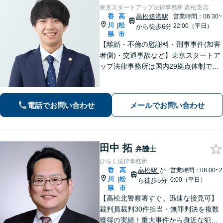
東京スタートアップ法律事務所 高松支店
香
高
高松築港駅
営業時間：06:30~
川
松
|
22:00（平日）
から徒歩6分
県
市
【離婚・不倫の慰謝料・刑事事件(加害
者側)・交通事故など】東京スタートア
ップ法律事務所は国内29拠点体制で全
国対応！【ご自宅からの電話相談にも
対応(法律相談は完全予約制)】各分野で
専門性の高い弁護士が寄り添い解決を
電話でお問い合わせ
メールでお問い合わせ
サポートします。
田中 拓
弁護士
ひらく法律事務所
香
高
高松駅
か
営業時間：08:00~2
川
松
|
0:00（平日）
ら徒歩5分
県
市
【高松北警察署すぐ。迅速な接見可】
裁判員裁判30件担当・無罪判決を複数
獲得の実績！重大事件から身近な犯罪