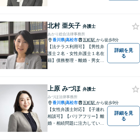
きたいと考えています。依頼
者の目線に立って、依頼者に
寄り添い、依頼者に納得して
北村 亜矢子
頂ける事件解決を目指して参
弁護士
ります。【当日／夜間／休日
あかり総合法律事務所
対応可】お気軽にご相談くだ
香川県
高松市
瓦町駅
から徒歩8分
|
さい。
【法テラス利用可】【男性弁
詳細を見
護士２名・女性弁護士１名在
る
籍】債務整理・離婚・男女問
題・相続・労働問題・企業法
務・犯罪被害者支援に注力。
丁寧な対応とわかりやすい説
上原 みづほ
明を心がけています。早期解
弁護士
決のため、まずはお気軽にご
みづほ法律事務所
相談ください。
香川県
高松市
瓦町駅
から徒歩9分
|
【女性弁護士対応】【子連れ
詳細を見
相談可】【バリアフリー】離
る
婚・相続問題に注力していま
す。女性弁護士をお探しの方
はお問い合わせください。