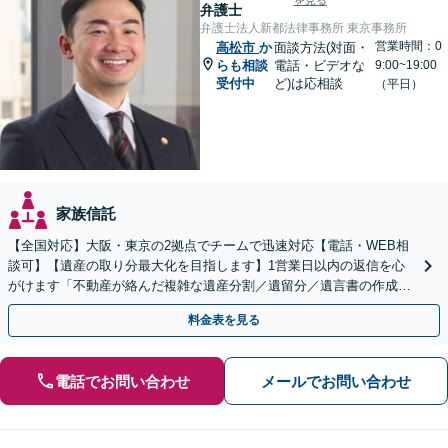
を見る
弁護士
弁護士法人新都法律事務所 東京事務所
営業時間：0
高松市
か
面談方法(対面・
らも相談
電話・ビデオな
9:00~19:00
受付中
ど)は応相談
（平日）
家族信託
【全国対応】大阪・東京の2拠点でチームで迅速対応【電話・WEB相
談可】【遺産の取り分最大化を目指します】1営業日以内の返信を心
がけます「不動産が絡んだ複雑な遺産分割／遺留分／遺言書の作成・
執行／事業承継など、お任せください」【休日相談あり】
料金表を見る
電話でお問い合わせ
メールでお問い合わせ