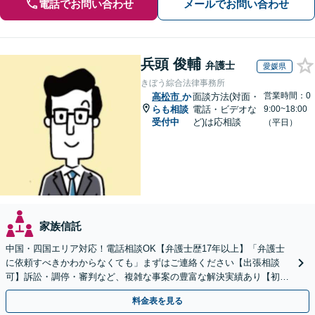
電話でお問い合わせ
メールでお問い合わせ
兵頭 俊輔
弁護士
愛媛県
きぼう綜合法律事務所
営業時間：0
高松市
か
面談方法(対面・
らも相談
電話・ビデオな
9:00~18:00
受付中
ど)は応相談
（平日）
家族信託
中国・四国エリア対応！電話相談OK【弁護士歴17年以上】「弁護士
に依頼すべきかわからなくても」まずはご連絡ください【出張相談
可】訴訟・調停・審判など、複雑な事案の豊富な解決実績あり【初回
相談無料】初回面談のみで解決できるケースもあります
料金表を見る