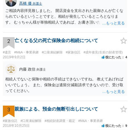
髙橋 優
弁護士
ご相談内容拝見致しました。 開店資金を支出された親御さんが亡くな
られているということですと、相続が発生しているところとなりま
す。 むぅちゃん様が単独相続人であれば、お書き頂いたような方法で
ご主人に書面を書いてもらうことで対応は可能かと思います。 他にも
相続人おられるということであれば、他の相続人との協議が必要とな
るところです。 また、当該点とは別にご主人から貸付ではなく贈与で
2
亡くなる父の死亡保険金の相続について
あると主張される可能性がございます。 その場合には、貸付であるこ
とを伺わせる事情をどれだけ積み重ねることが出来るか、というとこ
#遺言
#M&A・事業承継
#口座凍結解除
#家族信託
#成年後見(生前の財産管理)
ろとなります。 返済の事実や、返済を約束するメール等です。 金額の
2019年9月2日
役にたった
4
大きさや状況を考えると、一つ一つの問題を解決し、万が一に備えて
おく方が宜しいかと思います。 緊急という訳ではないかと思います
内藤 政信
弁護士
が、事前準備が早い方が有効な手段が増える傾向にありますので、早
相続人でないと保険や相続の手続はできないですね。 教えてあげれば
目に弁護士を入れられることを御検討頂くと良いかと思います。
いいでしょう。 また、保険金は遺留分減殺請求できないので、受け取
ってください。
3
親族による、預金の無断引出しについて
#家族信託
#口座凍結解除
#相続財産調査・鑑定
#M&A・事業承継
2018年10月25日
役にたった
9