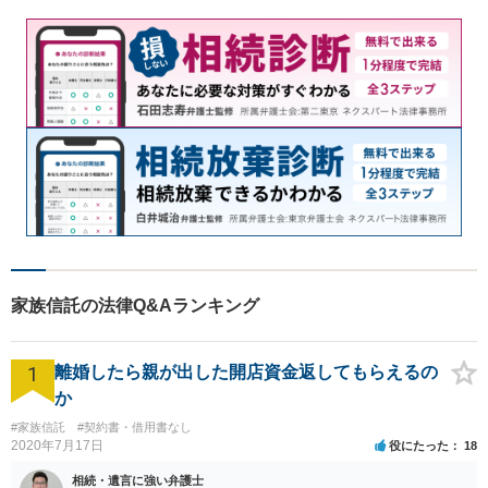
家族信託の法律Q&Aランキング
1
離婚したら親が出した開店資金返してもらえるの
か
#家族信託
#契約書・借用書なし
2020年7月17日
役にたった
18
相続・遺言に強い弁護士