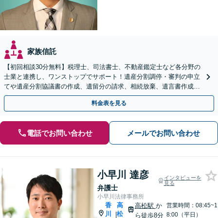
家族信託
【初回相談30分無料】税理士、司法書士、不動産鑑定士など各分野の
士業と連携し、ワンストップでサポート！遺産分割調停・審判の申立
てや遺産分割協議書の作成、遺留分の請求、相続放棄、遺言書作成な
ど幅広いご相談に対応【オンライン面談対応】
料金表を見る
電話でお問い合わせ
メールでお問い合わせ
小早川 達彦
インタビューを
見る
弁護士
小早川法律事務所
香
高
高松駅
か
営業時間：08:45~1
川
松
|
8:00（平日）
ら徒歩8分