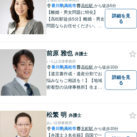
玉藻総合法律事務所
香川県
高松市
高松駅
から徒歩5分
|
【離婚・男女問題に特化】
詳細を見
【高松駅徒歩5分】離婚・男女
る
問題ならお任せください。相
談解決実績1200件超。 ご依頼
者様が自分らしい人生を生き
るための新たな一歩を踏み出
前原 雅也
せるよう、全力でサポートさ
弁護士
せていただきます。 どうぞお
いろは法律事務所
気軽にご相談ください。
香川県
高松市
高松駅
から徒歩10分
|
【遺言書作成・遺産分割でお
詳細を見
悩みならご相談を！】【地域
る
密着型の法律事務所】生まれ
育った香川県・高松市で、法
律問題にお悩みの方々の心強
い味方として、日々法律業務
松繁 明
に取り組んでいます。相談・
弁護士
依頼しやすい環境づくりを徹
あい法律事務所
底しています！【ZOOM面談
香川県
高松市
瓦町駅
から徒歩10分
|
対応可】
【弁護士３名在籍】四国で一