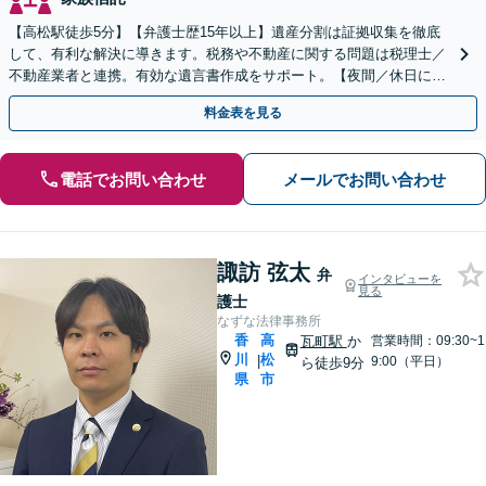
【高松駅徒歩5分】【弁護士歴15年以上】遺産分割は証拠収集を徹底
して、有利な解決に導きます。税務や不動産に関する問題は税理士／
不動産業者と連携。有効な遺言書作成をサポート。【夜間／休日にも
対応】【駐車場あり】お気軽にご相談ください。
料金表を見る
電話でお問い合わせ
メールでお問い合わせ
諏訪 弦太
弁
インタビューを
見る
護士
なずな法律事務所
香
高
瓦町駅
か
営業時間：09:30~1
川
松
|
9:00（平日）
ら徒歩9分
県
市