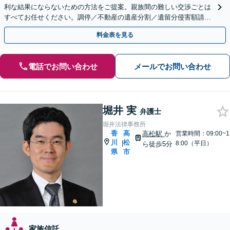
利な結果にならないための方法をご提案。親族間の難しい交渉ごとは
すべてお任せください。調停／不動産の遺産分割／遺留分侵害額請求
／相続放棄／遺言書の作成など【高松駅徒歩8分】
料金表を見る
電話でお問い合わせ
メールでお問い合わせ
堀井 実
弁護士
堀井法律事務所
香
高
高松駅
か
営業時間：09:00~1
川
松
|
8:00（平日）
ら徒歩5分
県
市
家族信託