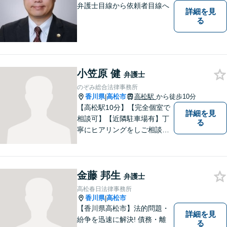
弁護士目線から依頼者目線へ
詳細を見
る
小笠原 健
弁護士
のぞみ総合法律事務所
香川県
高松市
高松駅
から徒歩10分
|
【高松駅10分】【完全個室で
詳細を見
相談可】【近隣駐車場有】丁
る
寧にヒアリングをしご相談者
様が望んでいる解決は何かを
しっかり把握してから解決に
向けて取り組むことを大切に
金藤 邦生
しています。お悩みの方はぜ
弁護士
ひご相談ください。
高松春日法律事務所
香川県
高松市
|
【香川県高松市】法的問題・
詳細を見
紛争を迅速に解決! 債務・離
る