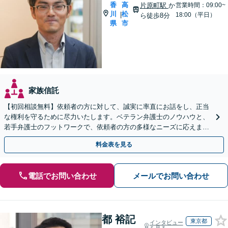
香
高
片原町駅
か
営業時間：09:00~
川
松
|
18:00（平日）
ら徒歩8分
県
市
家族信託
【初回相談無料】依頼者の方に対して、誠実に率直にお話をし、正当
な権利を守るために尽力いたします。ベテラン弁護士のノウハウと、
若手弁護士のフットワークで、依頼者の方の多様なニーズに応えま
す。
料金表を見る
電話でお問い合わせ
メールでお問い合わせ
都 裕記
東京都
インタビュー