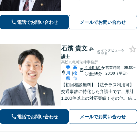
まで幅広く対応。医療・福祉・行政と
の幅広いネットワークが強み。離婚・
不貞の慰謝料請求に実績あり【電話相
電話でお問い合わせ
メールでお問い合わせ
談無料】【初回相談無料（法テラス利
用時）】
石濱 貴文
弁
インタビューを
見る
護士
高松丸亀町法律事務所
香
高
片原町駅
か
営業時間：09:00~
川
松
|
20:00（平日）
ら徒歩5分
県
市
【初回相談無料】【法テラス利用可】
交通事故に特化した弁護士です。累計
1,200件以上の対応実績！その他、借金
問題や刑事事件、男女問題、相続問
題、インターネット問題など、幅広く
電話でお問い合わせ
メールでお問い合わせ
対応します【夜間・休日面談可】【完
全個室】【高松駅10分】