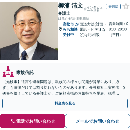
柳浦 清文
香川県
インタビュ
ーを見る
弁護士
はるかぜ法律事務所
営業時間：0
高松市
か
面談方法(対面・
らも相談
電話・ビデオな
8:30~20:00
受付中
ど)は応相談
（平日）
家族信託
【元検事】遺言や遺産問題は、親族間の様々な問題が背景にあり、必
ずしも法律だけでは割り切れないものがあります。介護福祉士実務者
研修を修了している弁護士が、ご依頼者様のお気持ちを酌み、税理士
など他士業とも密接に連携しながら丁寧に対応いたします。
料金表を見る
電話でお問い合わせ
メールでお問い合わせ