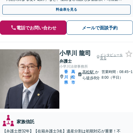
士、税理士などと連携可【駐車場あり】
料金表を見る
電話でお問い合わせ
メールで面談予約
小早川 龍司
インタビューを
見る
弁護士
小早川法律事務所
香
高
高松駅
か
営業時間：08:45~1
川
松
|
8:00（平日）
ら徒歩8分
県
市
家族信託
【弁護士歴32年】【在籍弁護士3名】遺産分割は初期対応が重要！不