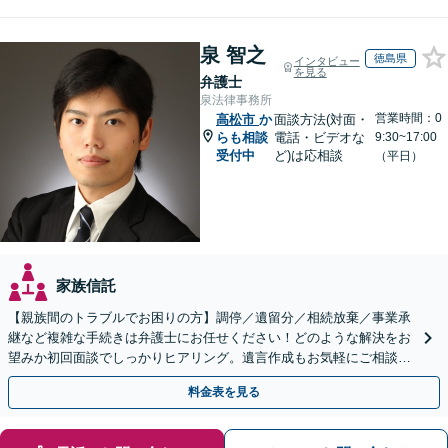
泉 智之
徳島県
インタビュー
を見る
弁護士
泉法律事務所
営業時間：0
高松市
か
面談方法(対面・
らも相談
電話・ビデオな
9:30~17:00
受付中
ど)は応相談
（平日）
家族信託
【親族間のトラブルでお困りの方】調停／遺留分／相続放棄／事業承
継など複雑な手続きは弁護士にお任せください！どのような解決をお
望みか初回面談でしっかりヒアリング。遺言作成もお気軽にご相談く
ださい。
料金表を見る