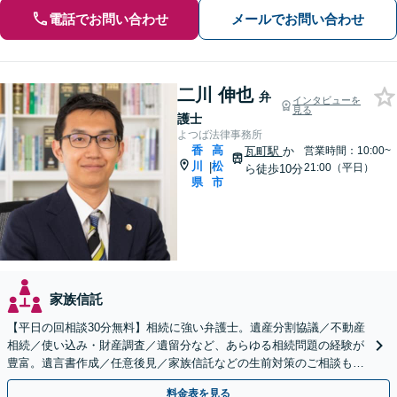
電話でお問い合わせ
メールでお問い合わせ
二川 伸也
弁
インタビューを
見る
護士
よつば法律事務所
香
高
瓦町駅
か
営業時間：10:00~
川
松
|
21:00（平日）
ら徒歩10分
県
市
家族信託
【平日の回相談30分無料】相続に強い弁護士。遺産分割協議／不動産
相続／使い込み・財産調査／遺留分など、あらゆる相続問題の経験が
豊富。遺言書作成／任意後見／家族信託などの生前対策のご相談も承
ります【夜間・休日相談可】【個室】【瓦町駅10分】
料金表を見る