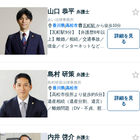
山口 恭平
弁護士
あい法律事務所
香川県
高松市
瓦町駅
から徒歩10分
|
【瓦町駅9分】【弁護歴8年以
詳細を見
上】離婚／相続／交通事故／
る
借金／インターネットなど幅
広い分野に対応可能です！依
頼者様の抱えるお気持ちや状
況をしっかり把握した上で、
島村 研策
皆様にとって最善の解決を模
弁護士
索します。まずはお気軽にご
島村研策法律事務所
相談ください。
香川県
高松市
|
【高松市役所より徒歩約5分】
詳細を見
遺産相続（遺産分割、遺言）
る
／離婚問題（DV・不貞、慰謝
料、財産分与）／不動産／刑
事弁護など取扱い。満足度の
高いリーガルサービスをご提
供します。
内井 啓介
弁護士