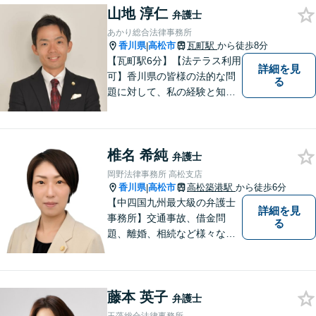
山地 淳仁
弁護士
あかり総合法律事務所
香川県
高松市
瓦町駅
から徒歩8分
|
【瓦町駅6分】【法テラス利用
詳細を見
可】香川県の皆様の法的な問
る
題に対して、私の経験と知識
を活かし、最善の解決策をご
提案いたします。どんなお悩
みでもお気軽にご相談くださ
椎名 希純
い。少しでもお役に立てるよ
弁護士
う全力でサポートいたしま
岡野法律事務所 高松支店
す。
香川県
高松市
高松築港駅
から徒歩6分
|
【中四国九州最大級の弁護士
詳細を見
事務所】交通事故、借金問
る
題、離婚、相続など様々な問
題について、「何度でも無
料」の相談を行っています！
まずはお気軽にご相談くださ
藤本 英子
い！
弁護士