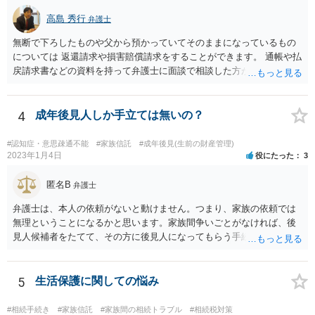
高島 秀行
弁護士
無断で下ろしたものや父から預かっていてそのままになっているもの
については 返還請求や損害賠償請求をすることができます。 通帳や払
戻請求書などの資料を持って弁護士に面談で相談した方がよいと思い
ます。
4
成年後見人しか手立ては無いの？
#認知症・意思疎通不能
#家族信託
#成年後見(生前の財産管理)
2023年1月4日
役にたった
3
匿名B
弁護士
弁護士は、本人の依頼がないと動けません。つまり、家族の依頼では
無理ということになるかと思います。家族間争いごとがなければ、後
見人候補者をたてて、その方に後見人になってもらう手続をすすめた
ほうが、今後もいろいろやりやすくなると思います。
5
生活保護に関しての悩み
#相続手続き
#家族信託
#家族間の相続トラブル
#相続税対策