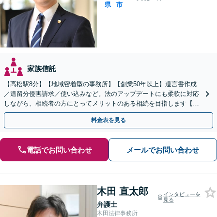
県
市
家族信託
【高松駅8分】【地域密着型の事務所】【創業50年以上】遺言書作成
／遺留分侵害請求／使い込みなど。法のアップデートにも柔軟に対応
しながら、相続者の方にとってメリットのある相続を目指します【休
日／夜間面談OK（要予約）】
料金表を見る
電話でお問い合わせ
メールでお問い合わせ
木田 直太郎
インタビューを
見る
弁護士
木田法律事務所