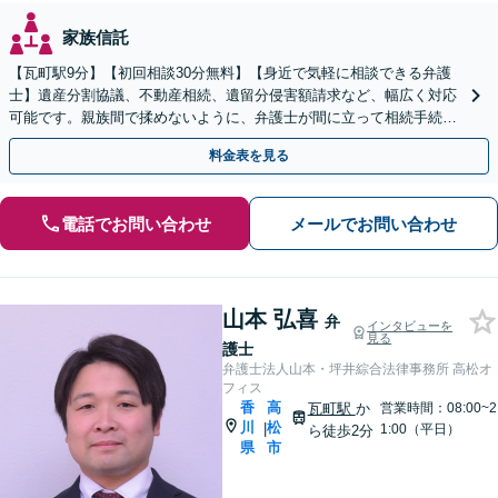
家族信託
【瓦町駅9分】【初回相談30分無料】【身近で気軽に相談できる弁護
士】遺産分割協議、不動産相続、遺留分侵害額請求など、幅広く対応
可能です。親族間で揉めないように、弁護士が間に立って相続手続き
をサポートします。【電話相談可】【休日・夜間対応】
料金表を見る
電話でお問い合わせ
メールでお問い合わせ
山本 弘喜
弁
インタビューを
見る
護士
弁護士法人山本・坪井綜合法律事務所 高松オ
フィス
香
高
瓦町駅
か
営業時間：08:00~2
川
松
|
1:00（平日）
ら徒歩2分
県
市