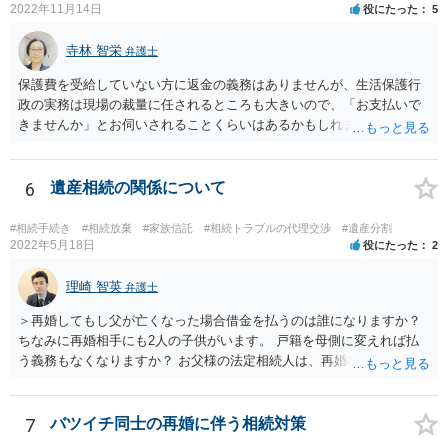
2022年11月14日
役にたった
5
寺林 智栄
弁護士
保護費を受給していない方に返金の義務はありませんが、生活保護行
政の実務は現場の裁量に任されるところも大きいので、「お支払いで
きませんか」とお伺いされることくらいはあるかもしれません。 通報
するかどうかは、あなたとお父さんの妹さんとの関係などを総合的に
考えてご判断いただくのが良いと思います。
6
遺産相続の関係について
#相続手続き
#相続放棄
#家族信託
#相続トラブルの代理交渉
#遺産分割
2022年5月18日
役にたった
2
理崎 智英
弁護士
＞再婚してもし父が亡くなった場合借金を払うのは誰になりますか？
ちなみに再婚相手にも2人の子供がいます。 戸籍を母側に変えれば払
う義務もなくなりますか？ お父様の法定相続人は、再婚相手とご相談
者様なので、お父様の借金はご相談者様も相続することになります。
戸籍がどこにあるのかは関係ありません。 ただし、お父様が亡くなっ
たことを知ってから３か月以内に家庭裁判所にて「相続放棄」の手続
7
バツイチ同士の再婚に伴う相続対策
をすれば、ご相談者様はお父様の借金は相続しません。