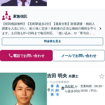
家族信託
【初回相談無料】【瓦町駅徒歩2分】【遺産分割】財産調査・相続人
調査を入念に行い、粘り強く交渉！依頼者の正当な相続の権利を守り
ます。土日祝も8〜21時まで毎日対応。「使い込み」や「寄与分」の
調査もお任せください！【遺言書作成や相続放棄も対応】
料金表を見る
電話でお問い合わせ
メールでお問い合わせ
吉田 明央
弁護士
いろは法律事務所
香
高
高松駅
か
営業時間：09:30~
川
松
|
18:00（平日）
ら徒歩10分
県
市