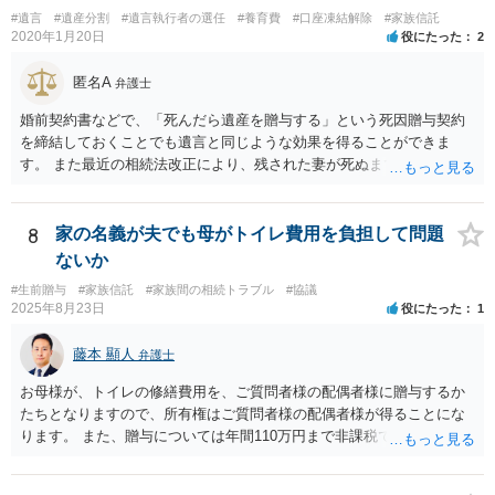
#遺言
#遺産分割
#遺言執行者の選任
#養育費
#口座凍結解除
#家族信託
2020年1月20日
役にたった
2
匿名A
弁護士
婚前契約書などで、「死んだら遺産を贈与する」という死因贈与契約
を締結しておくことでも遺言と同じような効果を得ることができま
す。 また最近の相続法改正により、残された妻が死ぬまで家に住み続
けられる権利として「配偶者居住権」という制度が設けられましたの
で、その制度を活用する方法も考えられます。 もし契約書の作成まで
視野に入れておられる場合は、お近くの弁護士、できれば相続に強い
8
家の名義が夫でも母がトイレ費用を負担して問題
弁護士にご相談なさるとよいでしょう。
ないか
#生前贈与
#家族信託
#家族間の相続トラブル
#協議
2025年8月23日
役にたった
1
藤本 顯人
弁護士
お母様が、トイレの修繕費用を、ご質問者様の配偶者様に贈与するか
たちとなりますので、所有権はご質問者様の配偶者様が得ることにな
ります。 また、贈与については年間110万円まで非課税であり、トイ
レの修繕費であればこの枠内に収まると思います。