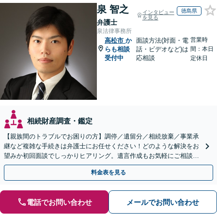
泉 智之
徳島県
インタビュー
を見る
弁護士
泉法律事務所
営業時
高松市
か
面談方法(対面・電
らも相談
話・ビデオなど)は
間：本日
受付中
応相談
定休日
相続財産調査・鑑定
【親族間のトラブルでお困りの方】調停／遺留分／相続放棄／事業承
継など複雑な手続きは弁護士にお任せください！どのような解決をお
望みか初回面談でしっかりヒアリング。遺言作成もお気軽にご相談く
ださい。
料金表を見る
電話でお問い合わせ
メールでお問い合わせ