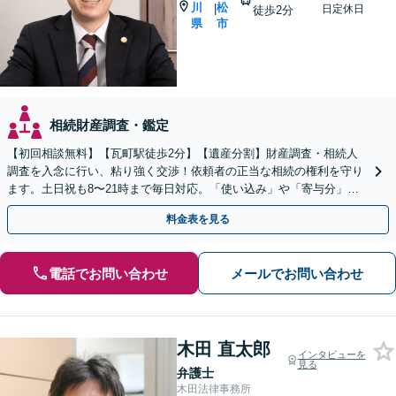
川
松
|
日定休日
徒歩2分
県
市
相続財産調査・鑑定
【初回相談無料】【瓦町駅徒歩2分】【遺産分割】財産調査・相続人
調査を入念に行い、粘り強く交渉！依頼者の正当な相続の権利を守り
ます。土日祝も8〜21時まで毎日対応。「使い込み」や「寄与分」の
調査もお任せください！【遺言書作成や相続放棄も対応】
料金表を見る
電話でお問い合わせ
メールでお問い合わせ
木田 直太郎
インタビューを
見る
弁護士
木田法律事務所