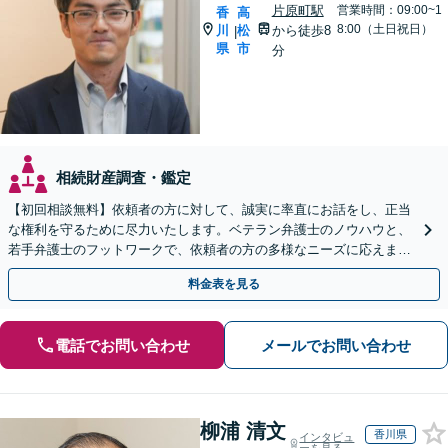
片原町駅
営業時間：09:00~1
香
高
8:00（土日祝日）
川
松
から徒歩8
|
県
市
分
相続財産調査・鑑定
【初回相談無料】依頼者の方に対して、誠実に率直にお話をし、正当
な権利を守るために尽力いたします。ベテラン弁護士のノウハウと、
若手弁護士のフットワークで、依頼者の方の多様なニーズに応えま
す。
料金表を見る
電話でお問い合わせ
メールでお問い合わせ
柳浦 清文
香川県
インタビュ