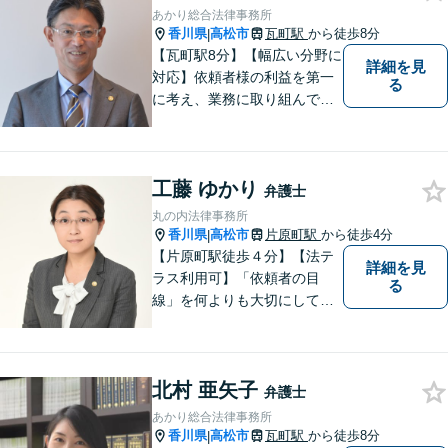
あかり総合法律事務所
香川県
高松市
瓦町駅
から徒歩8分
|
【瓦町駅8分】【幅広い分野に
詳細を見
対応】依頼者様の利益を第一
る
に考え、業務に取り組んでお
ります。秘密厳守、親身な相
談、最適な解決策をご提案い
たします。離婚・借金・刑事
工藤 ゆかり
事件・交通事故・不動産問題
弁護士
など幅広く対応。即日対応も
丸の内法律事務所
可能。まずはお気軽にご相談
香川県
高松市
片原町駅
から徒歩4分
|
ください。
【片原町駅徒歩４分】【法テ
詳細を見
ラス利用可】「依頼者の目
る
線」を何よりも大切にしてい
きたいと考えています。依頼
者の目線に立って、依頼者に
寄り添い、依頼者に納得して
北村 亜矢子
頂ける事件解決を目指して参
弁護士
ります。【当日／夜間／休日
あかり総合法律事務所
対応可】お気軽にご相談くだ
香川県
高松市
瓦町駅
から徒歩8分
|