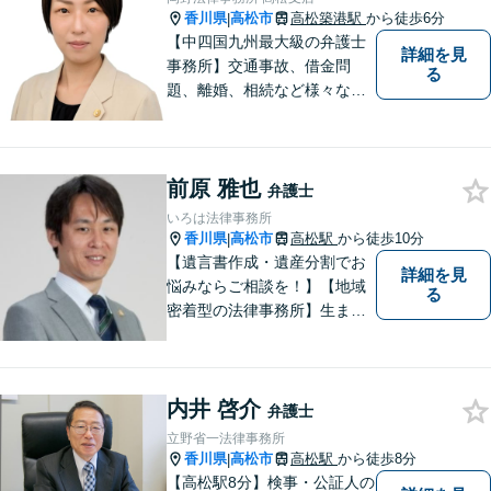
香川県
高松市
高松築港駅
から徒歩6分
|
【中四国九州最大級の弁護士
詳細を見
事務所】交通事故、借金問
る
題、離婚、相続など様々な問
題について、「何度でも無
料」の相談を行っています！
まずはお気軽にご相談くださ
前原 雅也
い！
弁護士
いろは法律事務所
香川県
高松市
高松駅
から徒歩10分
|
【遺言書作成・遺産分割でお
詳細を見
悩みならご相談を！】【地域
る
密着型の法律事務所】生まれ
育った香川県・高松市で、法
律問題にお悩みの方々の心強
い味方として、日々法律業務
内井 啓介
に取り組んでいます。相談・
弁護士
依頼しやすい環境づくりを徹
立野省一法律事務所
底しています！【ZOOM面談
香川県
高松市
高松駅
から徒歩8分
|
対応可】
【高松駅8分】検事・公証人の