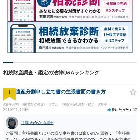
相続財産調査・鑑定の法律Q&Aランキング
1
遺産分割申し立て書の主張書面の書き方
#遺産分割
#家族間の相続トラブル
#相続財産調査・鑑定
#調停
2019年1月29日
役にたった
17
井澤 わかな
弁護士
ご質問：主張書面とはどの様な事を書けば良いのか 回答： 「主張書
面」は、今回であれば遺産分割調停事件ですので、この遺産分割事件