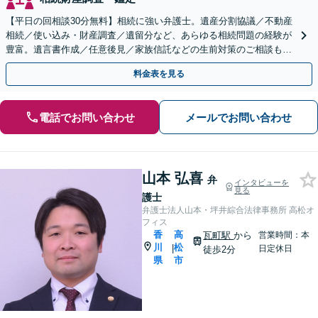
【平日の回相談30分無料】相続に強い弁護士。遺産分割協議／不動産
相続／使い込み・財産調査／遺留分など、あらゆる相続問題の経験が
豊富。遺言書作成／任意後見／家族信託などの生前対策のご相談も承
ります【夜間・休日相談可】【個室】【瓦町駅10分】
料金表を見る
電話でお問い合わせ
メールでお問い合わせ
山本 弘喜
弁
インタビューを
見る
護士
弁護士法人山本・坪井綜合法律事務所 高松オ
フィス
香
高
瓦町駅
から
営業時間：本
川
松
|
日定休日
徒歩2分
県
市