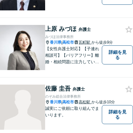
上原 みづほ
弁護士
みづほ法律事務所
香川県
高松市
瓦町駅
から徒歩9分
|
【女性弁護士対応】【子連れ
詳細を見
相談可】【バリアフリー】離
る
婚・相続問題に注力していま
す。女性弁護士をお探しの方
はお問い合わせください。
佐藤 圭吾
弁護士
のぞみ総合法律事務所
香川県
高松市
高松駅
から徒歩10分
|
誠実にご依頼に取り組んでま
詳細を見
いります。
る