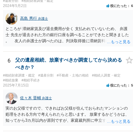
#遺産分割
#相続財産調査・鑑定
2024年5月2日
役にたった
6
高島 秀行
弁護士
ところが 滞納家賃及び退去費用が全く 支払われていないため、 弁護
士 先生が退去された方の銀行口座を調べることができたと聞きました
。 友人の弁護士が調べたのは、判決取得後に滞納賃料回収のため
に、預金の有無及び残高の開示を求めたもので 判決を取るために、
預金の入出金履歴を調べたわけではありません。 残念ながら、事案
や目的も異なりますし、開示の内容も異なります。
6
父の遺産相続、放棄すべきか調査してから決める
べきか？
#相続財産調査・鑑定
#遺産分割
#不動産・土地の相続
#相続人調査・確定
#相続放棄
#相続手続き
2025年7月15日
役にたった
5
佐々木 晋輔
弁護士
実のお父様ですので、できればお父様が住んでおられたマンションの
処理をされる方向で考えられたらと思います。 放棄するかどうかは、
知ってから3カ月以内が原則ですが、家庭裁判所に申立すれば3カ月の
期間を伸長することができます。 その間に、財産の状況を調査して、
放棄するかどうか決めることができます。 銀行やサラ金が数年も放置