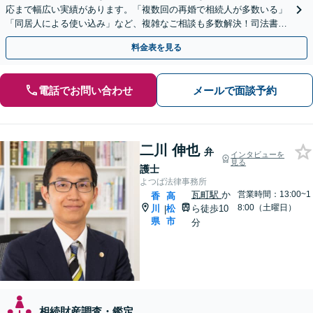
応まで幅広い実績があります。「複数回の再婚で相続人が多数いる」
「同居人による使い込み」など、複雑なご相談も多数解決！司法書
士、税理士などと連携可【駐車場あり】
料金表を見る
電話でお問い合わせ
メールで面談予約
二川 伸也
弁
インタビューを
見る
護士
よつば法律事務所
瓦町駅
か
営業時間：13:00~1
香
高
8:00（土曜日）
川
松
ら徒歩10
|
県
市
分
相続財産調査・鑑定