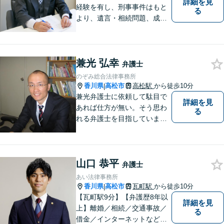
詳細を見
経験を有し、刑事事件はもと
る
より、遺言・相続問題、成年
後見関係・任意後見契約、家
族信託契約、離婚問題などの
家事関係の事件を中心に取り
兼光 弘幸
扱うほか、一般民事事件も取
弁護士
り扱っております。
のぞみ総合法律事務所
香川県
高松市
高松駅
から徒歩10分
|
兼光弁護士に依頼して駄目で
詳細を見
あれば仕方が無い。そう思わ
る
れる弁護士を目指していま
す。
山口 恭平
弁護士
あい法律事務所
香川県
高松市
瓦町駅
から徒歩10分
|
【瓦町駅9分】【弁護歴8年以
詳細を見
上】離婚／相続／交通事故／
る
借金／インターネットなど幅