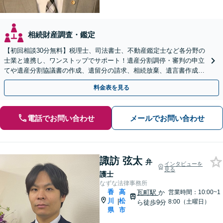
相続財産調査・鑑定
【初回相談30分無料】税理士、司法書士、不動産鑑定士など各分野の
士業と連携し、ワンストップでサポート！遺産分割調停・審判の申立
てや遺産分割協議書の作成、遺留分の請求、相続放棄、遺言書作成な
ど幅広いご相談に対応【オンライン面談対応】
料金表を見る
電話でお問い合わせ
メールでお問い合わせ
諏訪 弦太
弁
インタビューを
見る
護士
なずな法律事務所
香
高
瓦町駅
か
営業時間：10:00~1
川
松
|
8:00（土曜日）
ら徒歩9分
県
市