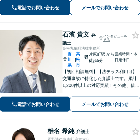
不貞の慰謝料請求に実績あり【電話相
電話でお問い合わせ
メールでお問い合わせ
談無料】【初回相談無料（法テラス利
用時）】
石濱 貴文
弁
インタビューを
見る
護士
高松丸亀町法律事務所
香
高
片原町駅
から
営業時間：本
川
松
|
日定休日
徒歩5分
県
市
【初回相談無料】【法テラス利用可】
交通事故に特化した弁護士です。累計
1,200件以上の対応実績！その他、借金
問題や刑事事件、男女問題、相続問
題、インターネット問題など、幅広く
電話でお問い合わせ
メールでお問い合わせ
対応します【夜間・休日面談可】【完
全個室】【高松駅10分】
椎名 希純
弁護士
岡野法律事務所 高松支店