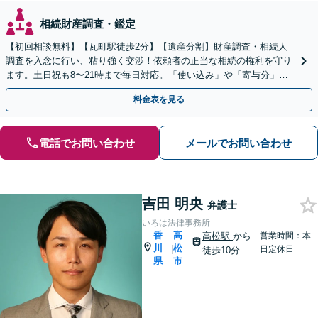
相続財産調査・鑑定
【初回相談無料】【瓦町駅徒歩2分】【遺産分割】財産調査・相続人
調査を入念に行い、粘り強く交渉！依頼者の正当な相続の権利を守り
ます。土日祝も8〜21時まで毎日対応。「使い込み」や「寄与分」の
調査もお任せください！【遺言書作成や相続放棄も対応】
料金表を見る
電話でお問い合わせ
メールでお問い合わせ
吉田 明央
弁護士
いろは法律事務所
香
高
高松駅
から
営業時間：本
川
松
|
日定休日
徒歩10分
県
市