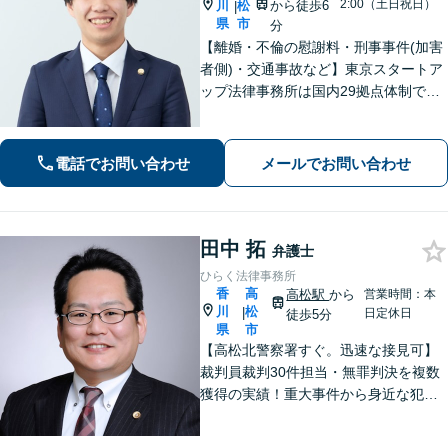
2:00（土日祝日）
川
松
から徒歩6
|
県
市
分
【離婚・不倫の慰謝料・刑事事件(加害
者側)・交通事故など】東京スタートア
ップ法律事務所は国内29拠点体制で全
国対応！【ご自宅からの電話相談にも
対応(法律相談は完全予約制)】各分野で
専門性の高い弁護士が寄り添い解決を
電話でお問い合わせ
メールでお問い合わせ
サポートします。
田中 拓
弁護士
ひらく法律事務所
香
高
高松駅
から
営業時間：本
川
松
|
日定休日
徒歩5分
県
市
【高松北警察署すぐ。迅速な接見可】
裁判員裁判30件担当・無罪判決を複数
獲得の実績！重大事件から身近な犯罪
まで幅広く対応。医療・福祉・行政と
の幅広いネットワークが強み。離婚・