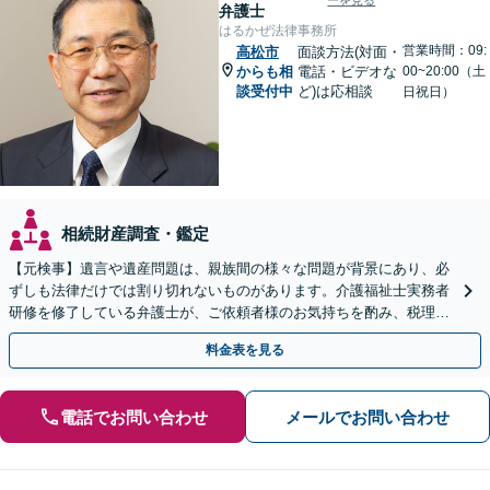
ーを見る
弁護士
はるかぜ法律事務所
営業時間：09:
高松市
面談方法(対面・
からも相
電話・ビデオな
00~20:00（土
談受付中
ど)は応相談
日祝日）
相続財産調査・鑑定
【元検事】遺言や遺産問題は、親族間の様々な問題が背景にあり、必
ずしも法律だけでは割り切れないものがあります。介護福祉士実務者
研修を修了している弁護士が、ご依頼者様のお気持ちを酌み、税理士
など他士業とも密接に連携しながら丁寧に対応いたします。
料金表を見る
電話でお問い合わせ
メールでお問い合わせ