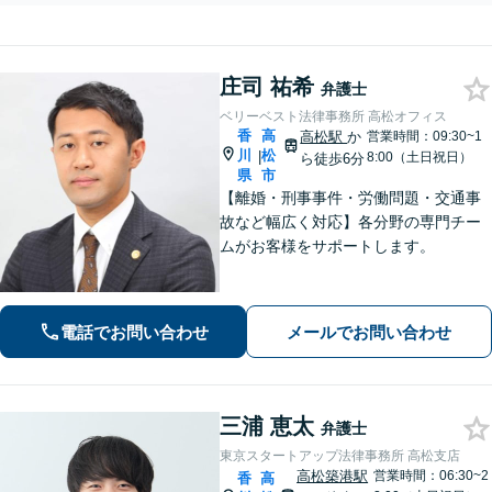
庄司 祐希
弁護士
ベリーベスト法律事務所 高松オフィス
香
高
高松駅
か
営業時間：09:30~1
川
松
|
8:00（土日祝日）
ら徒歩6分
県
市
【離婚・刑事事件・労働問題・交通事
故など幅広く対応】各分野の専門チー
ムがお客様をサポートします。
電話でお問い合わせ
メールでお問い合わせ
三浦 恵太
弁護士
東京スタートアップ法律事務所 高松支店
高松築港駅
営業時間：06:30~2
香
高