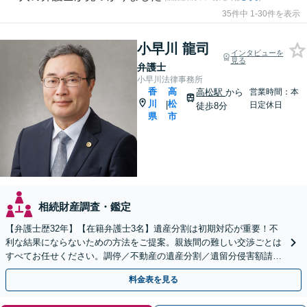
35件中 1-30件を表示
小早川 龍司
インタビューを
見る
弁護士
小早川法律事務所
香
高
高松駅
から
営業時間：本
川
松
|
日定休日
徒歩8分
県
市
相続財産調査・鑑定
【弁護士歴32年】【在籍弁護士3名】遺産分割は初期対応が重要！不
利な結果にならないための方法をご提案。親族間の難しい交渉ごとは
すべてお任せください。調停／不動産の遺産分割／遺留分侵害額請求
／相続放棄／遺言書の作成など【高松駅徒歩8分】
料金表を見る