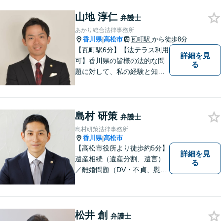
い。
山地 淳仁
弁護士
あかり総合法律事務所
香川県
高松市
瓦町駅
から徒歩8分
|
【瓦町駅6分】【法テラス利用
詳細を見
可】香川県の皆様の法的な問
る
題に対して、私の経験と知識
を活かし、最善の解決策をご
提案いたします。どんなお悩
みでもお気軽にご相談くださ
島村 研策
い。少しでもお役に立てるよ
弁護士
う全力でサポートいたしま
島村研策法律事務所
す。
香川県
高松市
|
【高松市役所より徒歩約5分】
詳細を見
遺産相続（遺産分割、遺言）
る
／離婚問題（DV・不貞、慰謝
料、財産分与）／不動産／刑
事弁護など取扱い。満足度の
高いリーガルサービスをご提
供します。
松井 創
弁護士