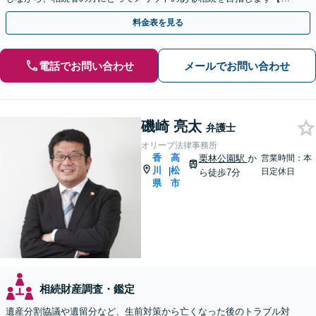
日／夜間面談OK（要予約）】
料金表を見る
電話でお問い合わせ
メールでお問い合わせ
磯崎 亮太
弁護士
オリーブ法律事務所
香
高
栗林公園駅
か
営業時間：本
川
松
|
日定休日
ら徒歩7分
県
市
相続財産調査・鑑定
遺産分割協議や遺留分など、生前対策から亡くなった後のトラブル対