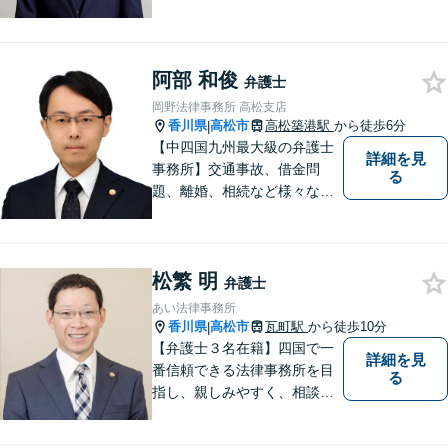
広い分野に対応可能です！依
頼者様の抱えるお気持ちや状
況をしっかり把握した上で、
阿部 和俊
皆様にとって最善の解決を模
弁護士
索します。まずはお気軽にご
岡野法律事務所 高松支店
相談ください。
香川県
高松市
高松築港駅
から徒歩6分
|
【中四国九州最大級の弁護士
詳細を見
事務所】交通事故、借金問
る
題、離婚、相続など様々な問
題について、「何度でも無
料」の相談を行っています！
まずはお気軽にご相談くださ
松繁 明
い！
弁護士
あい法律事務所
香川県
高松市
瓦町駅
から徒歩10分
|
【弁護士３名在籍】四国で一
詳細を見
番信頼できる法律事務所を目
る
指し、親しみやすく、相談し
やすい環境を整えておりま
す。お気軽にご相談くださ