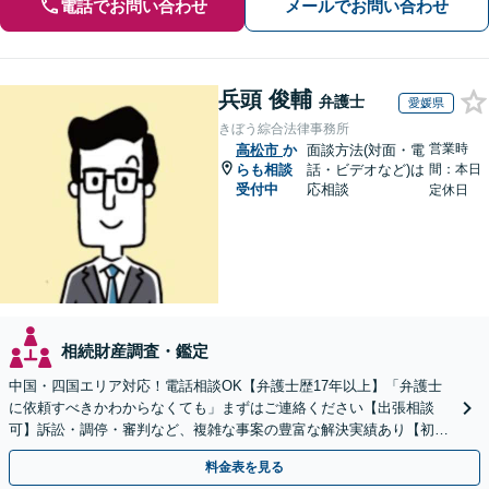
電話でお問い合わせ
メールでお問い合わせ
兵頭 俊輔
弁護士
愛媛県
きぼう綜合法律事務所
営業時
高松市
か
面談方法(対面・電
らも相談
話・ビデオなど)は
間：本日
受付中
応相談
定休日
相続財産調査・鑑定
中国・四国エリア対応！電話相談OK【弁護士歴17年以上】「弁護士
に依頼すべきかわからなくても」まずはご連絡ください【出張相談
可】訴訟・調停・審判など、複雑な事案の豊富な解決実績あり【初回
相談無料】初回面談のみで解決できるケースもあります
料金表を見る