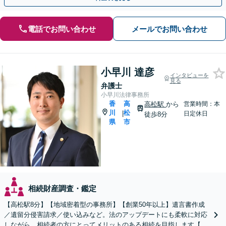
電話でお問い合わせ
メールでお問い合わせ
小早川 達彦
インタビューを
見る
弁護士
小早川法律事務所
香
高
高松駅
から
営業時間：本
川
松
|
日定休日
徒歩8分
県
市
相続財産調査・鑑定
【高松駅8分】【地域密着型の事務所】【創業50年以上】遺言書作成
／遺留分侵害請求／使い込みなど。法のアップデートにも柔軟に対応
しながら、相続者の方にとってメリットのある相続を目指します【休