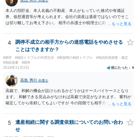
佐山 亮介
弁護士
本人の預貯金、本人名義の不動産、本人がもっていた株式や有価証
券、仮想通貨等が考えられます。会社の資産は遺産ではないのでそこ
は切り離してお考え下さい。 相手の弁護士や税理士に頼んでも守秘義
務を理由に断られる可能性が高いです。 資料は調停を起こしてから任
意に開示を求め、応じなければ「調査嘱託」という手続きを使って銀
行等に照会をかけることになるでしょう。 不動産は、相続登記が済ん
4
調停不成立の相手方からの迷惑電話をやめさせる
でいなければ市役所ないし区役所に、お子様と義父様のつながりがわ
ことはできますか？
かる戸籍一式を揃えてもちこみ、「名寄せ」という手続きをすると、
#調停
#相続トラブルの代理交渉
#家族間の相続トラブル
#相続財産調査・鑑定
分かると思います。遺産分割協議書の偽造等により既に相続登記され
#相続放棄
#調停
てしまっている場合は、住所などに当たりをつけて登記名義を調べて
2018年11月2日
役にたった
9
探すことになるでしょう。 代理人弁護士を立てられるのはおすすめで
すが、現代では、各々が自由に価格設定をしていますので、特に相場
高島 秀行
弁護士
はお示しできません。ただし、かつて日本弁護士連合会が設けていた
報酬基準を踏まえて価格設定している弁護士は一定数いると思います
高裁で、和解の機会が設けられるかどうかはケースバイケースとなり
ので、それが一応の目安となるでしょう。
ます。 和解できる見込みがなければ高裁で決定がなされます。 審判が
確定してから依頼してもよいですが 今の段階でも相手方の連絡が迷惑
であれば 弁護士に依頼してもよいと思います。
5
遺産相続に関する調査依頼についてのお問い合わ
せ