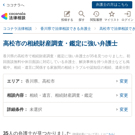
弁護士の方はこちら
ココナラへ
投稿する
探す
閲覧履歴
マイリスト
ログイン
ココナラ法律相談
香川県で法律相談できる弁護士
高松市で法律相談で
高松市の相続財産調査・鑑定に強い弁護士
香川県の高松市で相続財産調査・鑑定に強い弁護士が35名見つかりました。初
回面談無料や休日面談に対応している弁護士、解決事例を持つ弁護士なども掲
載中。相続・遺言に関係する家族間の相続トラブルや認知症の相続、遺産分割
等の細かな分野での絞り込み検索もでき便利です。特に小早川法律事務所の小
早川 龍司弁護士や堀井法律事務所の堀井 実弁護士、小早川法律事務所の小早川
エリア
香川県、高松市
変更
達彦弁護士のプロフィール情報や弁護士費用、強みなどが注目されています。
『高松市で土日や夜間に発生した相続財産調査・鑑定のトラブルを今すぐに弁
相談内容
相続・遺言、相続財産調査・鑑定
変更
護士に相談したい』『相続財産調査・鑑定のトラブル解決の実績豊富な近くの
弁護士を検索したい』『初回相談無料で相続財産調査・鑑定を法律相談できる
高松市内の弁護士に相談予約したい』などでお困りの相談者さんにおすすめで
詳細条件
未選択
変更
す。
35
人の弁護士が見つかりました
(検索結果について詳しくは
こちら
)