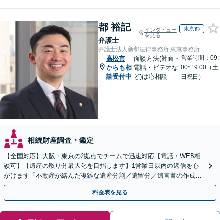
都 裕記
東京都
インタビュー
を見る
弁護士
弁護士法人新都法律事務所 東京事務所
営業時間：09:
高松市
面談方法(対面・
からも相
電話・ビデオな
00~19:00（土
談受付中
ど)は応相談
日祝日）
相続財産調査・鑑定
【全国対応】大阪・東京の2拠点でチームで迅速対応【電話・WEB相
談可】【遺産の取り分最大化を目指します】1営業日以内の返信を心
がけます「不動産が絡んだ複雑な遺産分割／遺留分／遺言書の作成・
執行／事業承継など、お任せください」【休日相談あり】
料金表を見る