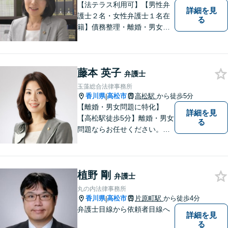
さい。
【法テラス利用可】【男性弁
詳細を見
護士２名・女性弁護士１名在
る
籍】債務整理・離婚・男女問
題・相続・労働問題・企業法
務・犯罪被害者支援に注力。
丁寧な対応とわかりやすい説
藤本 英子
明を心がけています。早期解
弁護士
決のため、まずはお気軽にご
玉藻総合法律事務所
相談ください。
香川県
高松市
高松駅
から徒歩5分
|
【離婚・男女問題に特化】
詳細を見
【高松駅徒歩5分】離婚・男女
る
問題ならお任せください。相
談解決実績1200件超。 ご依頼
者様が自分らしい人生を生き
るための新たな一歩を踏み出
植野 剛
せるよう、全力でサポートさ
弁護士
せていただきます。 どうぞお
丸の内法律事務所
気軽にご相談ください。
香川県
高松市
片原町駅
から徒歩4分
|
弁護士目線から依頼者目線へ
詳細を見
る