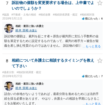
することはありませんので、数年後に借金が発見される可能性はほぼ
7
訴訟物の価額を変更要求する場合は、上申書でよ
ありません。 なお、私が扱った相続放棄を検討していた案件で、期間
いのでしょうか？
伸長して調査したところ、サラ金に対する過払金など相当な財産が見
#協議
#不動産・土地の相続
#相続放棄
#相続財産調査・鑑定
#相続税対策
つかったため相続したという事例がありました。
2018年3月11日
役にたった
6
相続・遺言に強い弁護士
鈴木 崇裕
弁護士
訴訟物の価額は、裁判を起こす者＝原告が裁判所に支払う手数料の金
額を算定するために設定するものであって、裁判の相手方＝被告が疑
義を差し挟む性質のものではありません。 訴訟物の価額自体が裁判の
目的（審理の対象）となることもありませんので、上申書や証拠を出
したとしても、変更されることはありません。
8
相続について弁護士に相談するタイミングを教え
て下さい
#遺産分割
#相続財産調査・鑑定
2018年9月27日
役にたった
7
相続・遺言に強い弁護士
鈴木 崇裕
弁護士
話合いの余地がないようであれば，遺産分割を進めるためには法的手
続を採る必要があります。 やはり，弁護士への相談を早期になさるこ
とをお勧めいたします。