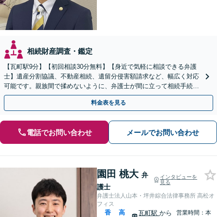
相続財産調査・鑑定
【瓦町駅9分】【初回相談30分無料】【身近で気軽に相談できる弁護
士】遺産分割協議、不動産相続、遺留分侵害額請求など、幅広く対応
可能です。親族間で揉めないように、弁護士が間に立って相続手続き
をサポートします。【電話相談可】【休日・夜間対応】
料金表を見る
電話でお問い合わせ
メールでお問い合わせ
園田 桃大
弁
インタビューを
見る
護士
弁護士法人山本・坪井綜合法律事務所 高松オ
フィス
香
高
瓦町駅
から
営業時間：本