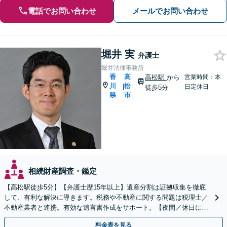
電話でお問い合わせ
メールでお問い合わせ
堀井 実
弁護士
堀井法律事務所
香
高
高松駅
から
営業時間：本
川
松
|
日定休日
徒歩5分
県
市
相続財産調査・鑑定
【高松駅徒歩5分】【弁護士歴15年以上】遺産分割は証拠収集を徹底
して、有利な解決に導きます。税務や不動産に関する問題は税理士／
不動産業者と連携。有効な遺言書作成をサポート。【夜間／休日にも
対応】【駐車場あり】お気軽にご相談ください。
料金表を見る