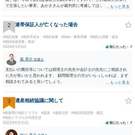
で主張したい事実、あかささんが裁判所に考慮してほしいと思う、亡
くなった方・あかささん・お姉さん間の事情などを記入することにな
ります。 もし、主張したい事実や考慮してほしい事情に関連して
資料を持っているようであれば、主張書面とは別で提出できます。も
2
連帯保証人が亡くなった場合
し、お姉さんに見られたくないような資料がある場合、「非開示の希
望に関する申出書」と共に提出することも考えられます。 ご質問：書
#相続放棄
#相続手続き
#相続放棄
#M&A・事業承継
#相続人調査・確定
いた方が良い事と書かない方が良い事 回答： お姉さんが申立書の「申
#相続財産調査・鑑定
2024年3月6日
役にたった
7
立ての趣旨」のところに書いている遺産の分け方に対して意見があれ
ば、まずそれを書くとよいです。 次に「申立ての理由」のところに、
泉 亮介
なぜ調停を申し立てたのか(例えば、あかささんと話合いが出来ない／
弁護士
決裂した、など)や亡くなった方・あかささん・お姉さん間の事情やい
支払いの費目等については税理士の先生や会計士の先生にご相談され
きさつなどが書かれていると思うので、あかささんから見てそれは違
た方が良いかと思われます。 顧問税理士の方がいらっしゃれば、まず
うと感じるところは、どのように違うのか、など書くとよいです。 そ
相談されてみると良いでしょう。
の他、お姉さんの申立書には書かれていないけど、どのように遺産を
分けるかを決めるについてあかささんが重要だと考える事情があれば
(例えば、○○のときにお姉さんは亡くなった方からお金を援助してもら
3
遺産相続協議に関して
った等)、それも書くとよいです。 書かない方が良いと思うことは、遺
産分割に関係ない(と思われる)いきさつを沢山盛り込むことだと考えま
#家族間の相続トラブル
#協議
#遺産分割
#相続財産調査・鑑定
す(あくまで遺産分割に関係することに留める方が、裁判所や調停委員
#相続トラブルの代理交渉
の方に事情を理解してもらいやすいと思います)。
2022年6月21日
役にたった
7