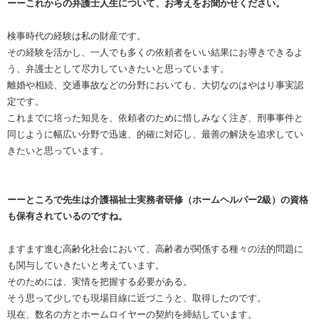
ーーこれからの弁護士人生について、お考えをお聞かせください。
検事時代の経験は私の財産です。
その経験を活かし、一人でも多くの依頼者をいい結果にお導きできるよ
う、弁護士として尽力していきたいと思っています。
離婚や相続、交通事故などの分野においても、大切なのはやはり事実認
定です。
これまでに培った知見を、依頼者のために惜しみなく注ぎ、刑事事件と
同じように幅広い分野で迅速、的確に対応し、最善の解決を追求してい
きたいと思っています。
ーーところで先生は介護福祉士実務者研修（ホームヘルパー2級）の資格
も保有されているのですね。
ますます進む高齢化社会において、高齢者が関係する種々の法的問題に
も関与していきたいと考えています。
そのためには、実情を把握する必要がある。
そう思って少しでも現場目線に近づこうと、取得したのです。
現在、数名の方とホームロイヤーの契約を締結しています。