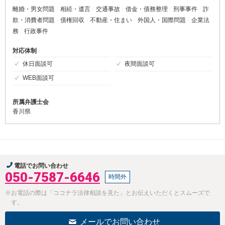
離婚・男女問題
相続・遺言
交通事故
借金・債務整理
刑事事件
詐
欺・消費者問題
債権回収
不動産・住まい
外国人・国際問題
企業法
務
行政事件
対応体制
休日面談可
夜間面談可
WEB面談可
所属弁護士会
香川県
電話でお問い合わせ
050-7587-6646
時間外
※お電話の際は「ココナラ法律相談を見た」とお伝えいただくとスムーズで
す。
メールでお問い合わせ