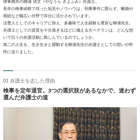
律事務所の柳浦 清文（やなうら きよふみ）弁護士。
長年の検事経験で培った知見やノウハウは、刑事事件に限らず、離婚や
相続など幅広い分野で存分に活かされています。
法曹人としてのキャリアに加え、多趣味で人生経験も豊富な柳浦先生。
弁護士としての資質を十分過ぎるほどに備える大ベテランは、どんな想
いで日々の弁護活動に勤しんでいるのでしょうか。
第二の人生を、生き生きと躍動する柳浦先生の弁護士としての想いや矜
恃に迫りました。
01 弁護士を志した理由
検事を定年退官。3つの選択肢があるなかで、迷わず
選んだ弁護士の道