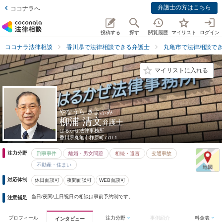
弁護士の方はこちら
ココナラへ
投稿する
探す
閲覧履歴
マイリスト
ログイン
ココナラ法律相談
香川県で法律相談できる弁護士
丸亀市で法律相談で
マイリストに入れる
やなうら きよふみ
柳浦 清文
弁護士
はるかぜ法律事務所
香川県
丸亀市柞原町770-1
注力分野
刑事事件
離婚・男女問題
相続・遺言
交通事故
不動産・住まい
対応体制
休日面談可
夜間面談可
WEB面談可
当日/夜間/土日祝日の相談は事前予約制です。
注意補足
プロフィール
注力分野
事例紹介
料金表
インタビュー