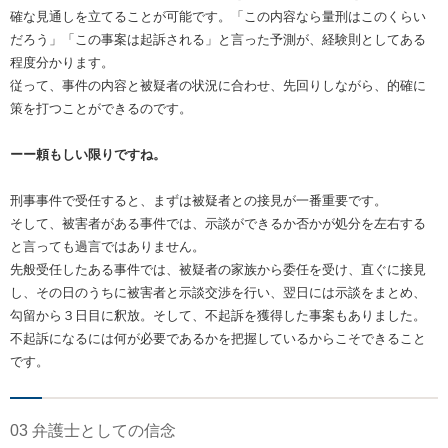
確な見通しを立てることが可能です。「この内容なら量刑はこのくらい
だろう」「この事案は起訴される」と言った予測が、経験則としてある
程度分かります。
従って、事件の内容と被疑者の状況に合わせ、先回りしながら、的確に
策を打つことができるのです。
ーー頼もしい限りですね。
刑事事件で受任すると、まずは被疑者との接見が一番重要です。
そして、被害者がある事件では、示談ができるか否かが処分を左右する
と言っても過言ではありません。
先般受任したある事件では、被疑者の家族から委任を受け、直ぐに接見
し、その日のうちに被害者と示談交渉を行い、翌日には示談をまとめ、
勾留から３日目に釈放。そして、不起訴を獲得した事案もありました。
不起訴になるには何が必要であるかを把握しているからこそできること
です。
03 弁護士としての信念