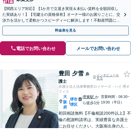
【関西エリア対応】【1か月で立退き実現＆未払い賃料を全額回収し
た実績あり！】【宅建士の資格保有】オーナー様のお困りごとに、交
渉力を活かして柔軟かつスピーディーに解決します！不動産問題に幅
広く対応しています。
料金表を見る
電話でお問い合わせ
メールでお問い合わせ
豊田 夕雪
弁
インタビューを
見る
護士
弁護士法人法律事務所ロイヤーズ・ハイ 堺オ
フィス
大
堺東駅
か
営業時間：08:30~
堺市
阪
|
19:00（平日）
ら徒歩1分
堺区
府
初回相談無料【不倫相談200件以上】不
倫の慰謝料請求は、実績豊富な弁護士
にお任せください。大阪南出身の人情