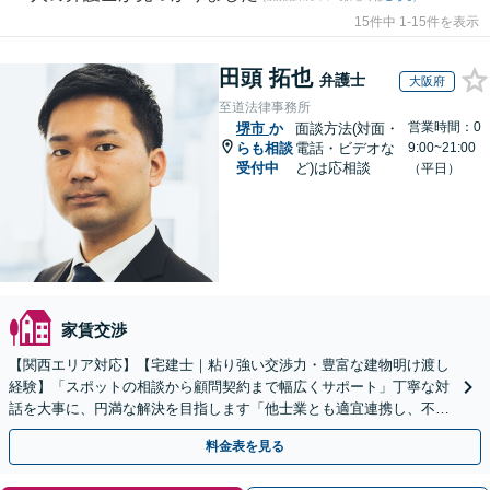
15件中 1-15件を表示
田頭 拓也
弁護士
大阪府
至道法律事務所
営業時間：0
堺市
か
面談方法(対面・
らも相談
電話・ビデオな
9:00~21:00
受付中
ど)は応相談
（平日）
家賃交渉
【関西エリア対応】【宅建士｜粘り強い交渉力・豊富な建物明け渡し
経験】「スポットの相談から顧問契約まで幅広くサポート」丁寧な対
話を大事に、円満な解決を目指します「他士業とも適宜連携し、不動
産経営者さまに法的観点から戦略的なアドバイスを提供」
料金表を見る