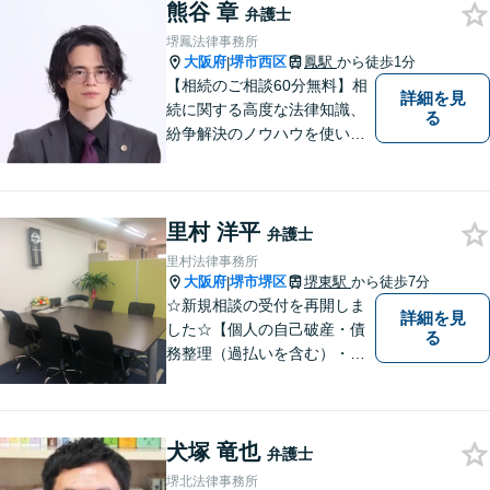
熊谷 章
摯に寄り添い、困難な問題に
弁護士
も粘り強く対峙して、信頼を
堺鳳法律事務所
積み重ねていきたいと考えて
大阪府
堺市西区
鳳駅
から徒歩1分
|
います。
【相続のご相談60分無料】相
詳細を見
続に関する高度な法律知識、
る
紛争解決のノウハウを使い、
より良い法的サービスを提供
します。 ご相談者様の大切な
時間を無駄にしないよう、的
里村 洋平
確かつスピーディーに進め、
弁護士
ご相談様にとって最適なご提
里村法律事務所
案ができるよう努めます。
大阪府
堺市堺区
堺東駅
から徒歩7分
|
☆新規相談の受付を再開しま
詳細を見
した☆【個人の自己破産・債
る
務整理（過払いを含む）・法
人の破産・刑事事件・交通事
故を主に取扱い】【債務関
係・刑事事件・交通事故は初
犬塚 竜也
回相談無料（特に時間制限は
弁護士
ありません）】【堺東徒歩７
堺北法律事務所