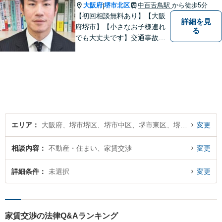
分】【分割払い・法テラス利
大阪府
堺市北区
中百舌鳥駅
から徒歩5分
|
用もご相談下さい】
【初回相談無料あり】【大阪
詳細を見
府堺市】【小さなお子様連れ
る
でも大丈夫です】交通事故、
離婚、相続、借金問題の初回
相談料は無料です。親身にな
ってご相談に乗ります。
エリア
大阪府、堺市堺区、堺市中区、堺市東区、堺市西区、堺市南区、堺市北区、堺市美原区
変更
相談内容
不動産・住まい、家賃交渉
変更
詳細条件
未選択
変更
家賃交渉の法律Q&Aランキング