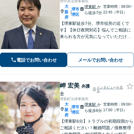
堺中央法律事務所
大
堺東駅
か
営業時間：08:00~
堺市
阪
|
22:45（平日）
ら徒歩7分
堺区
府
【堺東駅徒歩7分、堺市役所の近くで
す】【休日夜間対応】悩んでご相談に
来られる方が元気になっていただける
と幸いでございます。まずは、お気軽
に法律相談のご予約についてお問合せ
ください。分野によっては、初回30分
電話でお問い合わせ
メールでお問い合わせ
間の無料相談を実施しております。
岬 宏美
弁護
インタビューを見
る
士
堺新町法律事務所
大
堺東駅
か
営業時間：09:00~
堺市
阪
|
17:00（平日）
ら徒歩6分
堺区
府
【堺東駅6分】トラブルの初期段階から
ご相談ください！離婚問題／債務整理