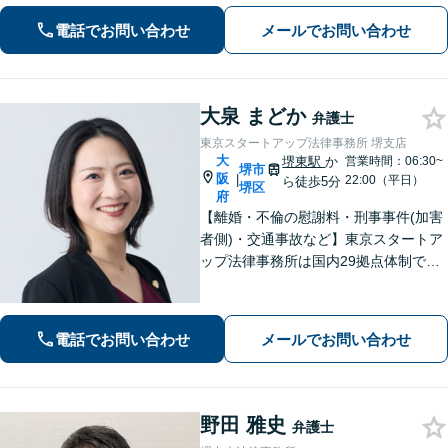
派弁護士が対応【交通事故も強い】交
通事故に遭われてお困りの方はお気軽
電話でお問い合わせ
メールでお問い合わせ
にお電話ください【当日／夜間／休日
の相談可】
大泉 まどか
弁護士
東京スタートアップ法律事務所 堺支店
大
堺東駅
か
営業時間：06:30~
堺市
阪
|
22:00（平日）
ら徒歩5分
堺区
府
【離婚・不倫の慰謝料・刑事事件(加害
者側)・交通事故など】東京スタートア
ップ法律事務所は国内29拠点体制で全
国対応！【ご自宅からの電話相談にも
対応(法律相談は完全予約制)】各分野で
専門性の高い弁護士が寄り添い解決を
電話でお問い合わせ
メールでお問い合わせ
サポートします。
野田 雅史
弁護士