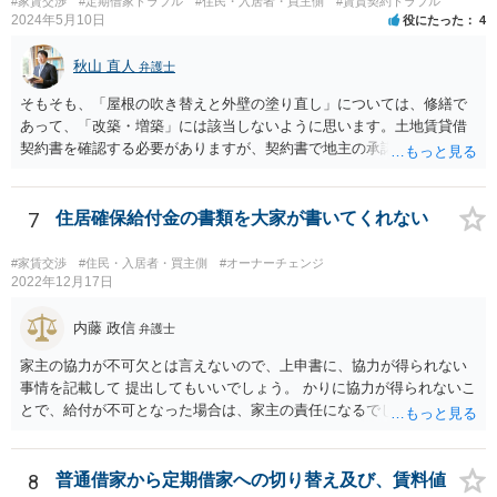
#家賃交渉
#定期借家トラブル
#住民・入居者・買主側
#賃貸契約トラブル
2024年5月10日
役にたった
4
秋山 直人
弁護士
そもそも、「屋根の吹き替えと外壁の塗り直し」については、修繕で
あって、「改築・増築」には該当しないように思います。土地賃貸借
契約書を確認する必要がありますが、契約書で地主の承諾が必要とさ
れているのが「改築・増築」だけで、「大規模修繕」は含まれていな
いのであれば、そもそも地主の承諾は不要なのではないでしょうか。
窓の補修も修繕でしょう。 地代の1．8倍増額というのも無理があるよ
7
住居確保給付金の書類を大家が書いてくれない
うに思います。2010年から地代が14年間据え置きなのであれば、増額
はやむを得ないと思いますが、（もちろん立地にもよりますが）80％
#家賃交渉
#住民・入居者・買主側
#オーナーチェンジ
増が認められる可能性は低いように思います。 地代増額については、
2022年12月17日
借地人が増額に応じなければ、地主の側で調停を申し立て、調停が成
立しなければ、地代増額の裁判を起こして、裁判所選任の不動産鑑定
内藤 政信
弁護士
士による鑑定などを実施して増額が相当と認めてもらわなければでき
家主の協力が不可欠とは言えないので、上申書に、協力が得られない
ないことです。そう簡単ではありません。 土地賃貸借から家屋の賃貸
事情を記載して 提出してもいいでしょう。 かりに協力が得られないこ
借に転換するなどということには全く応じる必要がありません。借地
とで、給付が不可となった場合は、家主の責任になるでしょう。
人から建物を無償で（？）買い取って借地権を奪おうということでし
ょう。 一度面談の上で正式に弁護士にご相談されることをお勧めいた
します。
8
普通借家から定期借家への切り替え及び、賃料値