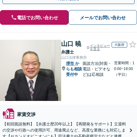
電話でお問い合わせ
メールでお問い合わせ
山口 暁
大阪府
インタビュー
を見る
弁護士
山口法律事務所
営業時間：1
堺市
か
面談方法(対面・
らも相談
電話・ビデオな
0:00~18:00
受付中
ど)は応相談
（平日）
家賃交渉
【初回面談無料】【弁護士歴20年以上】【再開発をサポート】立退料
の交渉や行政への使用許可、用途廃止など、高度な業務にも対応しま
す【セカンドオピニオンにも】司法書士や不動産鑑定士などと連携。