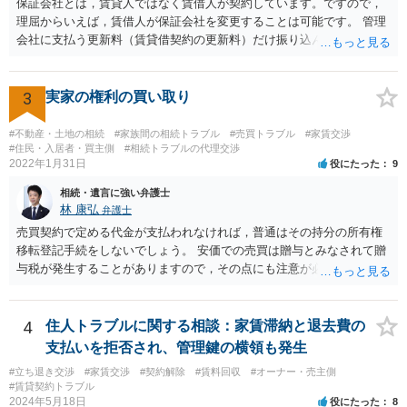
保証会社とは，賃貸人ではなく賃借人が契約しています。ですので，
は不合理だからという考え方です。「契約条件にかかわらず」とはそ
理屈からいえば，賃借人が保証会社を変更することは可能です。 管理
ういう意味です。）、契約違反だから増額には応じないという理論で
会社に支払う更新料（賃貸借契約の更新料）だけ振り込んで，保証会
はなく、上記のとおり、「不相当」かどうかが判断できないから、と
社との契約は更新しないと主張して，その更新料を振り込まなけれ
いう理論になると思います。 そして、法律上、増額協議が整わない場
ば，その保証会社との契約は更新されません。 ただ，賃貸人との賃貸
合、増額を正当とする判決が確定するまでは相当な賃料（※現在の賃
借契約書上で，賃貸借契約期間中，保証会社との保証契約をする義務
3
実家の権利の買い取り
料）を支払えば足りる、とされています。 もし、貸主が「現在の賃料
が規定されている場合があり，「賃貸人指定の」保証会社との契約が
なら受け取らない」などと言った場合は、最寄りの法務局に現在の賃
義務付けられている場合もあり得ます。この場合には，賃貸人指定以
#不動産・土地の相続
#家族間の相続トラブル
#売買トラブル
#家賃交渉
料を供託してください。賃料を支払わないと契約が解除される可能性
外の保証会社とは契約できないことになります。そのような縛りがな
#住民・入居者・買主側
#相続トラブルの代理交渉
がありますので、注意が必要です。
2022年1月31日
役にたった
9
ければ，別の保証会社との契約に変更できる可能性もあります。 まず
は賃貸借契約書の規定を確認する必要があります。
相続・遺言に強い弁護士
林 康弘
弁護士
売買契約で定める代金が支払われなければ，普通はその持分の所有権
移転登記手続をしないでしょう。 安価での売買は贈与とみなされて贈
与税が発生することがありますので，その点にも注意が必要です。 い
ろいろな疑問点がおありの場合，正式に弁護士への法律相談を申し込
まれることをおすすめします。
4
住人トラブルに関する相談：家賃滞納と退去費の
支払いを拒否され、管理鍵の横領も発生
#立ち退き交渉
#家賃交渉
#契約解除
#賃料回収
#オーナー・売主側
#賃貸契約トラブル
2024年5月18日
役にたった
8