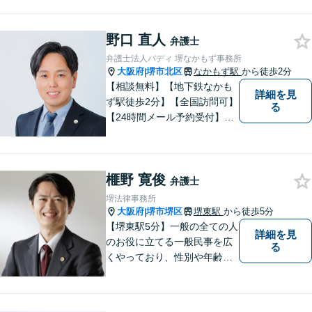
労働問題・債権回収など多岐
にわたる事案に対応可能で
野口 直人
す！全国の支店ネットワーク
弁護士
を活かし、迅速な解決を目指
弁護士法人バディ 堺なかもず事務所
します。【夜間土日祝可】
大阪府
堺市北区
なかもず駅
から徒歩2分
|
【相談無料】【地下鉄なかも
詳細を見
ず駅徒歩2分】【全国訪問可】
る
【24時間メール予約受付】
【当日相談可】お客様の目線
に立って、冷静かつ正確な助
言をすることを心がけており
榧野 寛俊
ます。
弁護士
堺法律事務所
大阪府
堺市堺区
堺東駅
から徒歩5分
|
【堺東駅5分】一般の全ての人
詳細を見
のお役に立てる一般民事を広
る
くやっており、性別や年齢を
問わず様々なご相談、ご依頼
を受けています。相談者の
方、依頼者の方の気持ちに真