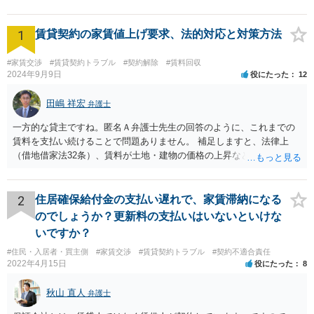
1
賃貸契約の家賃値上げ要求、法的対応と対策方法
#家賃交渉
#賃貸契約トラブル
#契約解除
#賃料回収
2024年9月9日
役にたった
12
田嶋 祥宏
弁護士
一方的な貸主ですね。匿名Ａ弁護士先生の回答のように、これまでの
賃料を支払い続けることで問題ありません。 補足しますと、法律上
（借地借家法32条）、賃料が土地・建物の価格の上昇などの経済事情
の変動や、近隣の同種建物の賃料と比較して「不相当となったとき」
は、「契約条件にかかわらず」、当事者は賃料の増減を請求できる、
とされています。 「不相当」かどうかは、貸主から、近隣相場の上昇
2
住居確保給付金の支払い遅れで、家賃滞納になる
を示す同種賃貸物件の根拠資料などを提示してもらわないと判断でき
のでしょうか？更新料の支払いはいないといけな
ませんよね。ご相談者様のケースでは、こうした資料が示されていな
いですか？
いと思われることと、１０％が相当がどうかが分からないので、「不
#住民・入居者・買主側
#家賃交渉
#賃貸契約トラブル
#契約不適合責任
相当」という判断ができないから賃料増額には応じないという主張が
2022年4月15日
役にたった
8
できます。 なお、賃貸借契約書には「家賃の変更は貸主・借主間の合
意の上で行う」という特約があるとのことですが、最高裁判例（S56.
秋山 直人
弁護士
4.20）では、このような特約があっても協議を経ない増額請求も有効
とされているため（本当に賃料が不相当であれば特約に拘束されるの