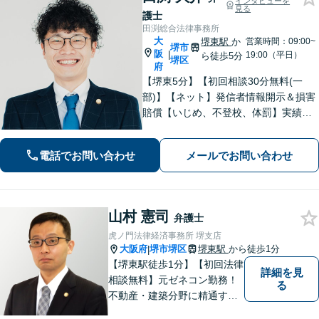
インタビューを
見る
護士
田渕総合法律事務所
大
堺東駅
か
営業時間：09:00~
堺市
阪
|
19:00（平日）
ら徒歩5分
堺区
府
【堺東5分】【初回相談30分無料(一
部)】【ネット】発信者情報開示＆損害
賠償【いじめ、不登校、体罰】実績豊
富【離婚問題】不倫・離婚に注力／有
利な条件での慰謝料・離婚【労働問
電話でお問い合わせ
メールでお問い合わせ
題】ハラスメント事案の実績／裁判を
見据えて加害者・会社と交渉【土日祝
対応】
山村 憲司
弁護士
虎ノ門法律経済事務所 堺支店
大阪府
堺市堺区
堺東駅
から徒歩1分
|
【堺東駅徒歩1分】【初回法律
詳細を見
相談無料】元ゼネコン勤務！
る
不動産・建築分野に精通する
弁護士。その他、遺産相続・