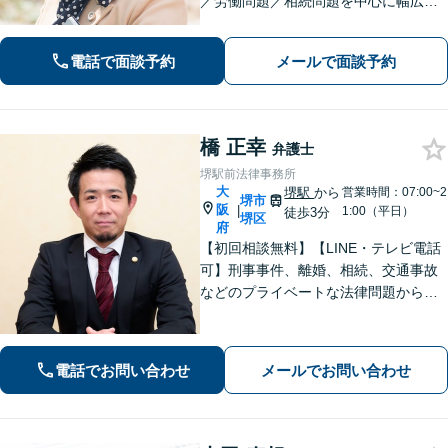
／労働問題／相続問題を中心に幅広く
対応。丁寧にお話をお聞きし、一人ひ
とりに合った解決策をご提示いたしま
電話で面談予約
メールで面談予約
す【完全個室】
橋 正幸
弁護士
堺駅前法律事務所
大
堺駅
から
営業時間：07:00~2
堺市
阪
|
1:00（平日）
徒歩3分
堺区
府
【初回相談無料】【LINE・テレビ電話
可】刑事事件、離婚、相続、交通事故
などのプライベートな法律問題から、
契約書レビューなどの企業法務や学校
法務、プロスポーツ選手の相談まで幅
広く対応。トラブル解決のための身近
電話でお問い合わせ
メールでお問い合わせ
な相談相手として、お気軽にご連絡く
ださい。