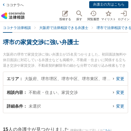
弁護士の方はこちら
ココナラへ
投稿する
探す
閲覧履歴
マイリスト
ログイン
ココナラ法律相談
大阪府で法律相談できる弁護士
堺市で法律相談でき
堺市の家賃交渉に強い弁護士
大阪府の堺市で家賃交渉に強い弁護士が15名見つかりました。初回面談無料や
休日面談に対応している弁護士なども掲載中。不動産・住まいに関係する立ち
退き交渉や家賃交渉、不動産契約解除等の細かな分野での絞り込み検索もでき
便利です。特に弁護士法人法律事務所ロイヤーズ・ハイ 堺オフィスの豊田 夕雪
弁護士や東京スタートアップ法律事務所 堺支店の大泉 まどか弁護士、堺中央法
エリア
大阪府、堺市堺区、堺市中区、堺市東区、堺市西区、堺市南区、堺市北区、堺市美原区
変更
律事務所の野田 雅史弁護士のプロフィール情報や弁護士費用、強みなどが注目
されています。『堺市で土日や夜間に発生した家賃交渉のトラブルを今すぐに
相談内容
不動産・住まい、家賃交渉
変更
弁護士に相談したい』『家賃交渉のトラブル解決の実績豊富な近くの弁護士を
検索したい』『初回相談無料で家賃交渉を法律相談できる堺市内の弁護士に相
談予約したい』などでお困りの相談者さんにおすすめです。
詳細条件
未選択
変更
15
人の弁護士が見つかりました
(検索結果について詳しくは
こちら
)