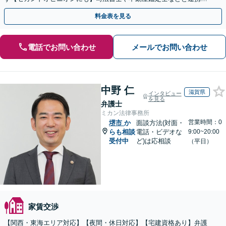
農地や山林などもお任せください【枚方市駅6分】
料金表を見る
電話でお問い合わせ
メールでお問い合わせ
中野 仁
滋賀県
インタビュー
を見る
弁護士
ミカン法律事務所
営業時間：0
堺市
か
面談方法(対面・
らも相談
電話・ビデオな
9:00~20:00
受付中
ど)は応相談
（平日）
家賃交渉
【関西・東海エリア対応】【夜間・休日対応】【宅建資格あり】弁護