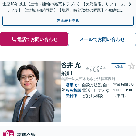
士歴16年以上【土地・建物の売買トラブル】【欠陥住宅、リフォーム
トラブル】【土地の相続問題】【境界、時効取得の問題】不動産に関
するトラブル全般の解決に豊富な経験あり。
料金表を見る
電話でお問い合わせ
メールでお問い合わせ
谷井 光
大阪府
インタビュー
を見る
弁護士
弁護士法人茨木あさひ法律事務所
営業時間：0
堺市
か
面談方法(対面・
らも相談
電話・ビデオな
9:00~18:00
受付中
ど)は応相談
（平日）
家賃交渉