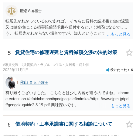
匿名A
弁護士
転居先がわかっているのであれば、 そちらに賃料の請求書と鍵の返還
又は鍵交換による損害賠償請求書を送付するという対応になるでしょ
う。 転居先がわからない場合ですが、知人ということで、連絡がつく
のであれば、そちらに連絡をしてという形ですが、知人間ということ
で、適切な対応が望めない場合は、債権回収を弁護士に依頼すること
をご検討ください。
5
賃貸住宅の修理遅延と賃料減額交渉の法的対策
#家賃交渉
#賃貸契約トラブル
#住民・入居者・買主側
2022年11月1日
役にたった
5
秋山 直人
弁護士
有り難うございました。 こちらとは少し内容が違うのですね。 chrom
e-extension://efaidnbmnnnibpcajpcglclefindmkaj/https://www.jpm.jp/pd
f/gengakuguide2.3.19.pdf 興味深いです。
6
借地契約・工事承諾書に関する相談について