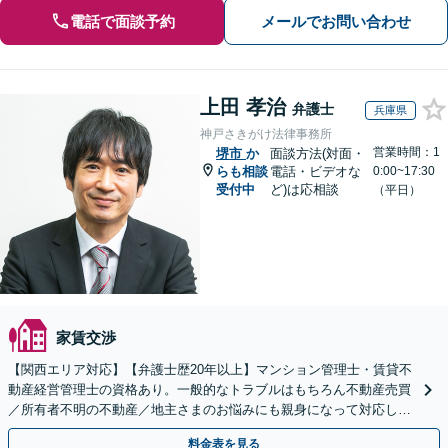
電話で面談予約
メールでお問い合わせ
上田 孝治
弁護士
兵庫県
神戸さきがけ法律事務所
営業時間：1
堺市
か
面談方法(対面・
らも相談
電話・ビデオな
0:00~17:30
受付中
ど)は応相談
（平日）
家賃交渉
【関西エリア対応】【弁護士歴20年以上】マンション管理士・賃貸不
動産経営管理士の資格あり。一般的なトラブルはもちろん不動産売買
／所有者不明の不動産／地主さまのお悩みにも親身になって対応しま
す【夜間・休日の相談可】
料金表を見る