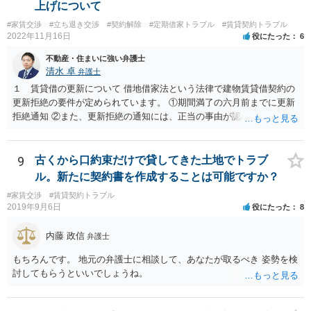
上げについて
#家賃交渉
#立ち退き交渉
#契約解除
#定期借家トラブル
#賃貸契約トラブル
2022年11月16日
役にたった
6
不動産・住まいに強い弁護士
清水 卓
弁護士
１ 賃貸借の更新について 借地借家法という法律で建物賃貸借契約の
更新拒絶の要件が定められています。 ①期間満了の六月前までに更新
拒絶通知 ②また、更新拒絶の通知には、正当の事由が認められる必要
があります。この正当の事由は、賃貸人の建物使用を必要とする事情•
賃借人の建物使用を必要とする事情のほか、従前の経過，建物の利用
状況，建物の現況，いわゆる立退料の申出を考慮して判断するものと
9
古くから口約束だけで貸してきた土地でトラブ
されています。 ③更新拒絶通知がされた場合でも、賃貸借期間満了満
ル。新たに契約書を作成することは可能ですか？
了後も賃借人が建物の使用を継続する場合には、賃借人に対し遅滞な
#家賃交渉
#賃貸契約トラブル
く異議を述べる 大家側（賃貸人側）に正当の事由が認めらるか疑問
2019年9月6日
役にたった
8
のあるご事案かと思います。更新拒絶に正当の事由がない場合、大家
側（賃貸人側）が、更新の予定されている普通賃貸借契約から更新の
内藤 政信
弁護士
ない定期借家契約に一方的に切り替えることはできません。ただし、
正当の事由がない場合でも、賃借人側の同意があれば、定期借家契約
もちろんです。 地元の弁護士に相談して、あなたが取るべき 姿勢を検
への切り替えも可能です。そのため、仲介会社側は、何とか、賃借人
討してもらうといいでしょうね。
側（あなた側）から同意を取り付けようとしているものと思われま
す。 （建物賃貸借契約の更新等） 第二十六条 建物の賃貸借について
期間の定めがある場合において、当事者が期間の満了の一年前から六