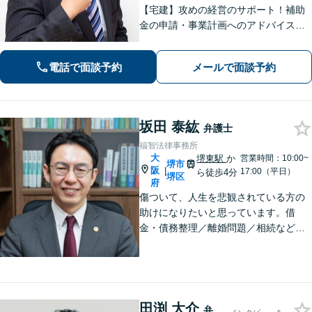
【宅建】攻めの経営のサポート！補助
金の申請・事業計画へのアドバイス／
不動産に関する法的トラブルもお任
せ！財産分与・事業継承／交通事故／
電話で面談予約
メールで面談予約
債務整理／労働問題も【夜間・休日面
談】【完全個室】【堺東駅4分】
坂田 泰紘
弁護士
福智法律事務所
大
堺東駅
か
営業時間：10:00~
堺市
阪
|
17:00（平日）
ら徒歩4分
堺区
府
傷ついて、人生を悲観されている方の
助けになりたいと思っています。借
金・債務整理／離婚問題／相続など、
法律は弱者救済のためのものですから
お気軽に、悩み相談の代わりにお声が
けください。相談者から「気軽で相談
しやすかった」と言ってもらえる事務
所を目指します
田渕 大介
弁