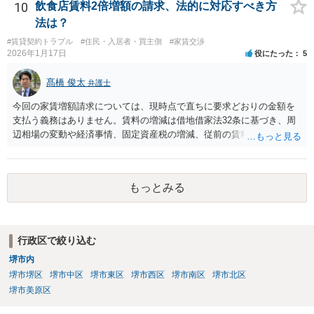
10
飲食店賃料2倍増額の請求、法的に対応すべき方
月前までの間に相手方に対して更新をしない旨の通知又は条件を変更
法は？
しなければ更新をしない旨の通知をしなかったときは、従前の契約と
同一の条件で契約を更新したものとみなす。ただし、その期間は、定
#賃貸契約トラブル
#住民・入居者・買主側
#家賃交渉
2026年1月17日
役にたった
5
めがないものとする。 ２ 前項の通知をした場合であっても、建物の
賃貸借の期間が満了した後建物の賃借人が使用を継続する場合におい
髙橋 俊太
て、建物の賃貸人が遅滞なく異議を述べなかったときも、同項と同様
弁護士
とする。 （建物賃貸借契約の更新拒絶等の要件） 第二十八条 建物の
今回の家賃増額請求については、現時点で直ちに要求どおりの金額を
賃貸人による第二十六条第一項の通知又は建物の賃貸借の解約の申入
支払う義務はありません。賃料の増減は借地借家法32条に基づき、周
れは、建物の賃貸人及び賃借人（転借人を含む。以下この条において
辺相場の変動や経済事情、固定資産税の増減、従前の賃料が不相当に
同じ。）が建物の使用を必要とする事情のほか、建物の賃貸借に関す
なったかどうか等を総合的に考慮して判断されます。仮に近隣相場よ
る従前の経過、建物の利用状況及び建物の現況並びに建物の賃貸人が
り低いと評価される場合でも、長年営業を継続している借主に対し、
建物の明渡しの条件として又は建物の明渡しと引換えに建物の賃借人
一方的に賃料を2倍にするような急激な増額がそのまま認められること
に対して財産上の給付をする旨の申出をした場合におけるその申出を
もっとみる
は、実務上考えにくいです。 内容証明が届いた場合でも、重要なの
考慮して、正当の事由があると認められる場合でなければ、すること
は、増額には同意しない意思を明確に示すこと（ただし協議には応じ
ができない。
る姿勢を示すこと）、従来どおり現行賃料を支払い続け、滞納をしな
いことです。これにより、立場を不利にせず交渉や法的手続に進むこ
行政区で絞り込む
とができます。 仮に、今後、相手方が調停や訴訟を提起した場合で
堺市内
も、裁判所は適正賃料を客観的に算定します。23年間にわたる営業実
績や、急激な賃料増額が事業継続に与える影響は、借主側に有利な事
堺市堺区
堺市中区
堺市東区
堺市西区
堺市南区
堺市北区
情として考慮されるものと考えられます。
堺市美原区