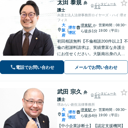
太田 泰規
弁
インタビューを
見る
護士
弁護士法人法律事務所ロイヤーズ・ハイ 堺オ
フィス
大
堺東駅
か
営業時間：08:30~
堺市
阪
|
19:00（平日）
ら徒歩1分
堺区
府
初回相談無料【不倫相談200件以上】不
倫の慰謝料請求は、実績豊富な弁護士
にお任せください。大阪南出身の人情
派弁護士が対応【交通事故も強い】交
通事故に遭われてお困りの方はお気軽
電話でお問い合わせ
メールでお問い合わせ
にお電話ください【当日／夜間／休日
の相談可】
武田 宗久
弁
インタビューを
見る
護士
堺みらい創生法律事務所
大
堺東駅
か
営業時間：09:30~
堺市
阪
|
19:00（平日）
ら徒歩4分
堺区
府
【中小企業診断士】【認定支援機関】